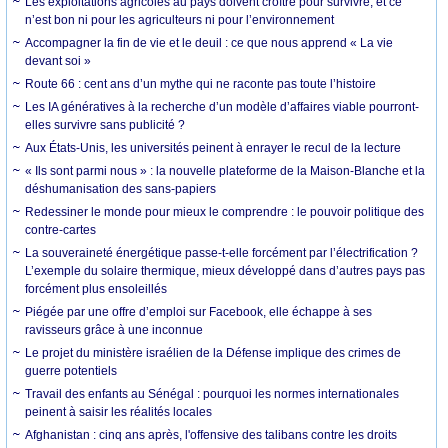
Les exploitations agricoles au pays doivent croître pour survivre, et ce
n’est bon ni pour les agriculteurs ni pour l’environnement
Accompagner la fin de vie et le deuil : ce que nous apprend « La vie
devant soi »
Route 66 : cent ans d’un mythe qui ne raconte pas toute l’histoire
Les IA génératives à la recherche d’un modèle d’affaires viable pourront-
elles survivre sans publicité ?
Aux États-Unis, les universités peinent à enrayer le recul de la lecture
« Ils sont parmi nous » : la nouvelle plateforme de la Maison-Blanche et la
déshumanisation des sans-papiers
Redessiner le monde pour mieux le comprendre : le pouvoir politique des
contre-cartes
La souveraineté énergétique passe-t-elle forcément par l’électrification ?
L’exemple du solaire thermique, mieux développé dans d’autres pays pas
forcément plus ensoleillés
Piégée par une offre d’emploi sur Facebook, elle échappe à ses
ravisseurs grâce à une inconnue
Le projet du ministère israélien de la Défense implique des crimes de
guerre potentiels
Travail des enfants au Sénégal : pourquoi les normes internationales
peinent à saisir les réalités locales
Afghanistan : cinq ans après, l'offensive des talibans contre les droits