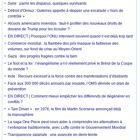
Syrie : parmi les disparus, quelques survivants
Détroit d'Ormuz : Guterres appelle à stopper une escalade « hors de
contrôle »
Alcools américains invendus : faut-il profiter des nouveaux droits de
douane de Trump pour les écouler ?
EN DIRECT | Pourquoi l’ONU intervient souvent quand il est déjà trop tard
Commerce mondial : la flambée des prix masque la faiblesse des
volumes, sur fond de crise au Moyen-Orient
Gaza : des progrès fragiles contre la faim
Le foot et la foi : l’évangélisme a-t-il réellement privé le Brésil de la Coupe
du monde ?
Inde : Recours excessif à la force contre des manifestations d’étudiants
Face aux 300 000 décès annuels par noyade, l’OMS dévoile un plan de
prévention
EN DIRECT | Comment mieux empêcher les différends de dégénérer en
conflits ?
« Taxi Driver » : en 1976, le film de Martin Scorsese annonçait déjà
la manosphère
La saga One Piece peut nous aider à comprendre les alternatives à
l’entreprise traditionnelle, avec Luffy contre le Gouvernement Mondial
Transparence salariale : une avancée en demi-teinte