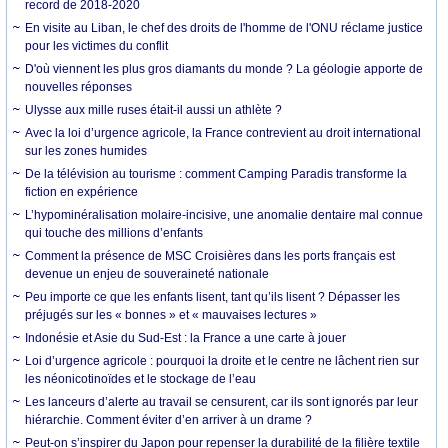
record de 2018-2020
En visite au Liban, le chef des droits de l'homme de l'ONU réclame justice
pour les victimes du conflit
D'où viennent les plus gros diamants du monde ? La géologie apporte de
nouvelles réponses
Ulysse aux mille ruses était-il aussi un athlète ?
Avec la loi d’urgence agricole, la France contrevient au droit international
sur les zones humides
De la télévision au tourisme : comment Camping Paradis transforme la
fiction en expérience
L’hypominéralisation molaire-incisive, une anomalie dentaire mal connue
qui touche des millions d’enfants
Comment la présence de MSC Croisières dans les ports français est
devenue un enjeu de souveraineté nationale
Peu importe ce que les enfants lisent, tant qu’ils lisent ? Dépasser les
préjugés sur les « bonnes » et « mauvaises lectures »
Indonésie et Asie du Sud-Est : la France a une carte à jouer
Loi d’urgence agricole : pourquoi la droite et le centre ne lâchent rien sur
les néonicotinoïdes et le stockage de l’eau
Les lanceurs d’alerte au travail se censurent, car ils sont ignorés par leur
hiérarchie. Comment éviter d’en arriver à un drame ?
Peut-on s’inspirer du Japon pour repenser la durabilité de la filière textile