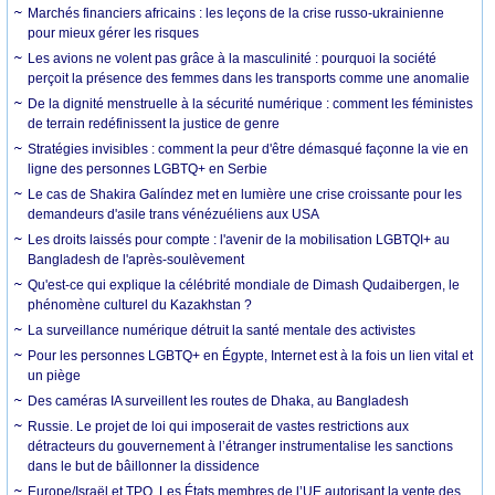
Marchés financiers africains : les leçons de la crise russo-ukrainienne
pour mieux gérer les risques
Les avions ne volent pas grâce à la masculinité : pourquoi la société
perçoit la présence des femmes dans les transports comme une anomalie
De la dignité menstruelle à la sécurité numérique : comment les féministes
de terrain redéfinissent la justice de genre
Stratégies invisibles : comment la peur d'être démasqué façonne la vie en
ligne des personnes LGBTQ+ en Serbie
Le cas de Shakira Galíndez met en lumière une crise croissante pour les
demandeurs d'asile trans vénézuéliens aux USA
Les droits laissés pour compte : l'avenir de la mobilisation LGBTQI+ au
Bangladesh de l'après-soulèvement
Qu'est-ce qui explique la célébrité mondiale de Dimash Qudaibergen, le
phénomène culturel du Kazakhstan ?
La surveillance numérique détruit la santé mentale des activistes
Pour les personnes LGBTQ+ en Égypte, Internet est à la fois un lien vital et
un piège
Des caméras IA surveillent les routes de Dhaka, au Bangladesh
Russie. Le projet de loi qui imposerait de vastes restrictions aux
détracteurs du gouvernement à l’étranger instrumentalise les sanctions
dans le but de bâillonner la dissidence
Europe/Israël et TPO. Les États membres de l’UE autorisant la vente des