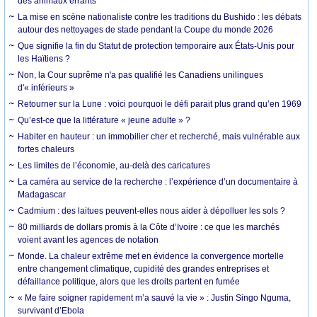
des animaux errants
La mise en scène nationaliste contre les traditions du Bushido : les débats
autour des nettoyages de stade pendant la Coupe du monde 2026
Que signifie la fin du Statut de protection temporaire aux États-Unis pour
les Haïtiens ?
Non, la Cour suprême n'a pas qualifié les Canadiens unilingues
d'« inférieurs »
Retourner sur la Lune : voici pourquoi le défi parait plus grand qu’en 1969
Qu’est-ce que la littérature « jeune adulte » ?
Habiter en hauteur : un immobilier cher et recherché, mais vulnérable aux
fortes chaleurs
Les limites de l’économie, au-delà des caricatures
La caméra au service de la recherche : l’expérience d’un documentaire à
Madagascar
Cadmium : des laitues peuvent-elles nous aider à dépolluer les sols ?
80 milliards de dollars promis à la Côte d’Ivoire : ce que les marchés
voient avant les agences de notation
Monde. La chaleur extrême met en évidence la convergence mortelle
entre changement climatique, cupidité des grandes entreprises et
défaillance politique, alors que les droits partent en fumée
« Me faire soigner rapidement m’a sauvé la vie » : Justin Singo Nguma,
survivant d’Ebola