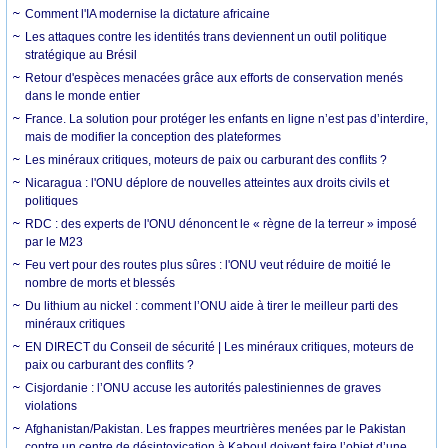
Comment l'IA modernise la dictature africaine
Les attaques contre les identités trans deviennent un outil politique
stratégique au Brésil
Retour d'espèces menacées grâce aux efforts de conservation menés
dans le monde entier
France. La solution pour protéger les enfants en ligne n’est pas d’interdire,
mais de modifier la conception des plateformes
Les minéraux critiques, moteurs de paix ou carburant des conflits ?
Nicaragua : l'ONU déplore de nouvelles atteintes aux droits civils et
politiques
RDC : des experts de l'ONU dénoncent le « règne de la terreur » imposé
par le M23
Feu vert pour des routes plus sûres : l'ONU veut réduire de moitié le
nombre de morts et blessés
Du lithium au nickel : comment l’ONU aide à tirer le meilleur parti des
minéraux critiques
EN DIRECT du Conseil de sécurité | Les minéraux critiques, moteurs de
paix ou carburant des conflits ?
Cisjordanie : l’ONU accuse les autorités palestiniennes de graves
violations
Afghanistan/Pakistan. Les frappes meurtrières menées par le Pakistan
contre un centre de désintoxication à Kaboul doivent faire l’objet d’une