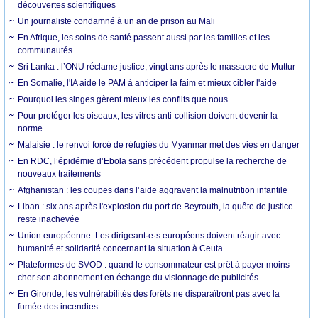
découvertes scientifiques
Un journaliste condamné à un an de prison au Mali
En Afrique, les soins de santé passent aussi par les familles et les
communautés
Sri Lanka : l’ONU réclame justice, vingt ans après le massacre de Muttur
En Somalie, l'IA aide le PAM à anticiper la faim et mieux cibler l'aide
Pourquoi les singes gèrent mieux les conflits que nous
Pour protéger les oiseaux, les vitres anti-collision doivent devenir la
norme
Malaisie : le renvoi forcé de réfugiés du Myanmar met des vies en danger
En RDC, l’épidémie d’Ebola sans précédent propulse la recherche de
nouveaux traitements
Afghanistan : les coupes dans l’aide aggravent la malnutrition infantile
Liban : six ans après l'explosion du port de Beyrouth, la quête de justice
reste inachevée
Union européenne. Les dirigeant·e·s européens doivent réagir avec
humanité et solidarité concernant la situation à Ceuta
Plateformes de SVOD : quand le consommateur est prêt à payer moins
cher son abonnement en échange du visionnage de publicités
En Gironde, les vulnérabilités des forêts ne disparaîtront pas avec la
fumée des incendies