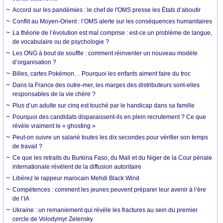
Accord sur les pandémies : le chef de l'OMS presse les États d’aboutir
Conflit au Moyen-Orient : l’OMS alerte sur les conséquences humanitaires
La théorie de l’évolution est mal comprise : est-ce un problème de langue,
de vocabulaire ou de psychologie ?
Les ONG à bout de souffle : comment réinventer un nouveau modèle
d’organisation ?
Billes, cartes Pokémon… Pourquoi les enfants aiment faire du troc
Dans la France des outre-mer, les marges des distributeurs sont-elles
responsables de la vie chère ?
Plus d’un adulte sur cinq est touché par le handicap dans sa famille
Pourquoi des candidats disparaissent-ils en plein recrutement ? Ce que
révèle vraiment le « ghosting »
Peut-on suivre un salarié toutes les dix secondes pour vérifier son temps
de travail ?
Ce que les retraits du Burkina Faso, du Mali et du Niger de la Cour pénale
internationale révèlent de la diffusion autoritaire
Libérez le rappeur marocain Mehdi Black Wind
Compétences : comment les jeunes peuvent préparer leur avenir à l’ère
de l’IA
Ukraine : un remaniement qui révèle les fractures au sein du premier
cercle de Volodymyr Zelensky