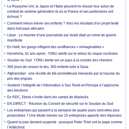
Le Royaume-Uni, le Japon et l’Italie peuvent-ils réussir leur avion de
combat de sixième génération là où la France et ses partenaires ont
échoué ?
Comment mieux élever ses enfants ? Voici les résultats d'un projet testé
dans huit pays africains
Liban : Le meurtre d’une journaliste par Israël était un crime de guerre
manifeste
En Haïti, les gangs infligent des souffrances « inimaginables »
Hiroshima, 81 ans après : l'ONU alerte sur le retour du risque nucléaire
Soudan du Sud : l’ONU alerte sur un pays à la croisée des chemins
300 jours de cessez-le-feu, 300 enfants tués à Gaza
Afghanistan : une récolte de blé prometteuse menacée par la hausse du
prix des engrais
Soutenir l’intégrité de l’information à Sao Tomé-et-Principe à l’approche
des élections
En RDC, Ebola s’invite dans les camps de déplacés
EN DIRECT - Réunion du Conseil de sécurité sur le Soudan du Sud
Les entreprises qui passent à la semaine de quatre jours sont-elles plus
productives ? Une étude menée sur 15 entreprises apporte des réponses
Quand la paix devient suspecte : pourquoi Peter Thiel voit le pape comme
l’Antéchrist