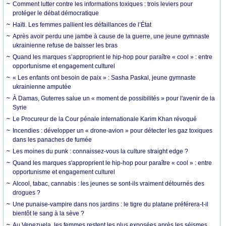
Comment lutter contre les informations toxiques : trois leviers pour
protéger le débat démocratique
Haïti. Les femmes pallient les défaillances de l’État
Après avoir perdu une jambe à cause de la guerre, une jeune gymnaste
ukrainienne refuse de baisser les bras
Quand les marques s’approprient le hip-hop pour paraître « cool » : entre
opportunisme et engagement culturel
« Les enfants ont besoin de paix » : Sasha Paskal, jeune gymnaste
ukrainienne amputée
À Damas, Guterres salue un « moment de possibilités » pour l'avenir de la
Syrie
Le Procureur de la Cour pénale internationale Karim Khan révoqué
Incendies : développer un « drone-avion » pour détecter les gaz toxiques
dans les panaches de fumée
Les moines du punk : connaissez-vous la culture straight edge ?
Quand les marques s'approprient le hip-hop pour paraître « cool » : entre
opportunisme et engagement culturel
Alcool, tabac, cannabis : les jeunes se sont-ils vraiment détournés des
drogues ?
Une punaise-vampire dans nos jardins : le tigre du platane préférera-t-il
bientôt le sang à la sève ?
Au Venezuela, les femmes restent les plus exposées après les séismes