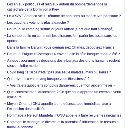
Les enjeux politiques et religieux autour du bombardement de la
cathédrale de la Dormition à Kiev
Le « SAVE America Act » : réforme de bon sens ou manœuvre partisane ?
Les gauchers votent-ils plus à gauche ?
Pourquoi le camping séduit toujours autant (alors que tout a changé)
La sonobiopsie ou comment les ultrasons font parler les tissus sans les
opérer
Dans la famille Darwin, vous connaissiez Charles, découvrez Francis
Pourquoi l’algue « Ostreopsis » envahit-elle la côte basque chaque été ?
Afrique : pourquoi les décisions des tribunaux des droits humains restent
souvent lettre morte
Covid long : et si ce n'était pas une seule maladie, mais plusieurs ?
Qu’arrive-t-il à votre sang lorsque vous êtes stressé ?
« Vos trajets quotidiens sont plus dangereux que mon ancien métier »
Quel consentement autochtone ? Ce que nous apprend un exemple venu
d’ailleurs
Moyen-Orient : l’ONU appelle à une désescalade immédiate face à
l’extension des hostilités
Hommage à Nelson Mandela : l’ONU appelle à faire reculer les inégalités
Comment le mariage, le divorce et la parentalité influencent le recours au
travail autonome