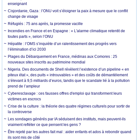
enseignant
Cisjordanie, Gaza : l’ONU voit s’éloigner la paix à mesure que le conflit
change de visage
Réfugiés : 75 ans après, la promesse vacille
Incendies en France et en Espagne : « L'alarme climatique retentit de
toutes parts », selon l’ONU
Hépatite : l’OMS s’inquiète d’un ralentissement des progrès vers
l’élimination d’ici 2030
Plages du Débarquement en France, médinas aux Comores : 25
nouveaux sites inscrits au patrimoine mondial
Nigeria. Des documents de Shell révèlent l’existence d’un pipeline « en
piteux état », des puits « introuvables » et des coûts de démantèlement
s’élevant à 9,5 milliards d’euros, tandis que le scandale lié à la pollution
prend de l’ampleur
Cyberesclavage : ces fausses offres d'emploi qui transforment leurs
victimes en escrocs
Crise de la culture : la théorie des quatre régimes culturels pour sortir de
la controverse
Les sondages générés par IA séduisent des instituts, mais peuvent-ils
vraiment refléter ce que pensent les gens ?
Être rejeté par les autres fait mal : aider enfants et ados à rebondir quand
ils sont mis de côté