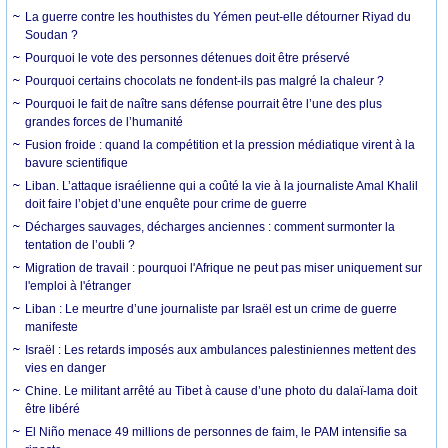
La guerre contre les houthistes du Yémen peut-elle détourner Riyad du
Soudan ?
Pourquoi le vote des personnes détenues doit être préservé
Pourquoi certains chocolats ne fondent-ils pas malgré la chaleur ?
Pourquoi le fait de naître sans défense pourrait être l’une des plus
grandes forces de l’humanité
Fusion froide : quand la compétition et la pression médiatique virent à la
bavure scientifique
Liban. L’attaque israélienne qui a coûté la vie à la journaliste Amal Khalil
doit faire l’objet d’une enquête pour crime de guerre
Décharges sauvages, décharges anciennes : comment surmonter la
tentation de l’oubli ?
Migration de travail : pourquoi l'Afrique ne peut pas miser uniquement sur
l'emploi à l'étranger
Liban : Le meurtre d’une journaliste par Israël est un crime de guerre
manifeste
Israël : Les retards imposés aux ambulances palestiniennes mettent des
vies en danger
Chine. Le militant arrêté au Tibet à cause d’une photo du dalaï-lama doit
être libéré
El Niño menace 49 millions de personnes de faim, le PAM intensifie sa