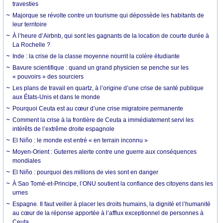
travesties
Majorque se révolte contre un tourisme qui dépossède les habitants de
leur territoire
À l’heure d’Airbnb, qui sont les gagnants de la location de courte durée à
La Rochelle ?
Inde : la crise de la classe moyenne nourrit la colère étudiante
Bavure scientifique : quand un grand physicien se penche sur les
« pouvoirs » des sourciers
Les plans de travail en quartz, à l’origine d’une crise de santé publique
aux États-Unis et dans le monde
Pourquoi Ceuta est au cœur d’une crise migratoire permanente
Comment la crise à la frontière de Ceuta a immédiatement servi les
intérêts de l’extrême droite espagnole
El Niño : le monde est entré « en terrain inconnu »
Moyen-Orient : Guterres alerte contre une guerre aux conséquences
mondiales
El Niño : pourquoi des millions de vies sont en danger
À Sao Tomé-et-Principe, l’ONU soutient la confiance des citoyens dans les
urnes
Espagne. Il faut veiller à placer les droits humains, la dignité et l’humanité
au cœur de la réponse apportée à l’afflux exceptionnel de personnes à
Ceuta