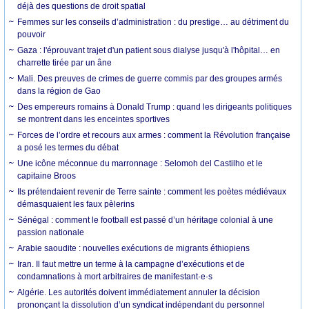
déjà des questions de droit spatial
Femmes sur les conseils d’administration : du prestige… au détriment du
pouvoir
Gaza : l'éprouvant trajet d'un patient sous dialyse jusqu'à l'hôpital… en
charrette tirée par un âne
Mali. Des preuves de crimes de guerre commis par des groupes armés
dans la région de Gao
Des empereurs romains à Donald Trump : quand les dirigeants politiques
se montrent dans les enceintes sportives
Forces de l’ordre et recours aux armes : comment la Révolution française
a posé les termes du débat
Une icône méconnue du marronnage : Selomoh del Castilho et le
capitaine Broos
Ils prétendaient revenir de Terre sainte : comment les poètes médiévaux
démasquaient les faux pèlerins
Sénégal : comment le football est passé d’un héritage colonial à une
passion nationale
Arabie saoudite : nouvelles exécutions de migrants éthiopiens
Iran. Il faut mettre un terme à la campagne d’exécutions et de
condamnations à mort arbitraires de manifestant·e·s
Algérie. Les autorités doivent immédiatement annuler la décision
prononçant la dissolution d’un syndicat indépendant du personnel