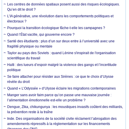
Les centres de données spatiaux posent aussi des risques écologiques.
Qu’en dit le droit ?
L’IA générative, une révolution dans les comportements politiques et
électoraux ?
Pourquoi la transition écologique fâche-t-elle les campagnes ?
Quand l’État vacille, qui gouverne encore ?
Santé des étudiants : plus d’un sur deux entre à l’université avec une
fragilité physique ou mentale
Taylor au pays des Soviets : quand Lénine s'inspirait de l'organisation
scientifique du travail
Haïti : des lueurs d’espoir malgré la violence des gangs et l’incertitude
politique
Se faire attacher pour résister aux Sirènes : ce que le choix d’Ulysse
révèle du droit
Quand « L’Odyssée » d’Ulysse éclaire les migrations contemporaines
Manger sans avoir faim parce qu’on passe une mauvaise journée :
l’alimentation émotionnelle est-elle un problème ?
Dengue, Zika, chikungunya : les moustiques invasifs coûtent des milliards,
la prévention reste à la traîne
Inde. Des organisations de la société civile réclament l’abrogation des
amendements répressifs à la réglementation sur les financements
étrangers des ONG