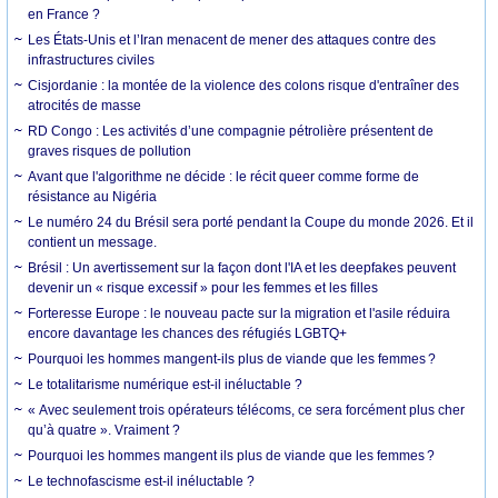
en France ?
Les États-Unis et l’Iran menacent de mener des attaques contre des
infrastructures civiles
Cisjordanie : la montée de la violence des colons risque d'entraîner des
atrocités de masse
RD Congo : Les activités d’une compagnie pétrolière présentent de
graves risques de pollution
Avant que l'algorithme ne décide : le récit queer comme forme de
résistance au Nigéria
Le numéro 24 du Brésil sera porté pendant la Coupe du monde 2026. Et il
contient un message.
Brésil : Un avertissement sur la façon dont l'IA et les deepfakes peuvent
devenir un « risque excessif » pour les femmes et les filles
Forteresse Europe : le nouveau pacte sur la migration et l'asile réduira
encore davantage les chances des réfugiés LGBTQ+
Pourquoi les hommes mangent-ils plus de viande que les femmes ?
Le totalitarisme numérique est-il inéluctable ?
« Avec seulement trois opérateurs télécoms, ce sera forcément plus cher
qu’à quatre ». Vraiment ?
Pourquoi les hommes mangent ils plus de viande que les femmes ?
Le technofascisme est-il inéluctable ?