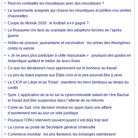
Peut-on combattre les moustiques avec des moustiques ?
La surprenante araignée qui chasse les moustiques et préfère nos vieilles
chaussettes
Coupe du Monde 2026 : le football a-t-il gagné ?
Le Royaume-Uni face au scandale des adoptions forcées de l’après-
guerre
Arêtes de poisson, quarantaine et vaccination : les armes des Aborigènes
contre la variole
« Je ne peux plus participer à cette mascarade » : pourquoi des guides en
Antarctique quittent le métier de leurs rêves
Ce que les dératiseurs nous apprennent sur le bonheur au travail
Le prix du bœuf explose aux États-Unis et le pire pourrait être à venir
Le CICR en Libye et au Tchad : maintenir les liens familiaux au temps du
conflit
Syrie. L’application de la loi sur la cybercriminalité datant de l’ère Bachar
el Assad doit être suspendue dans l’attente de sa réforme
Corée du Sud. Une décision rendue en appel dans une affaire
d’avortement met au jour un vide juridique
Pourquoi l’ONU intervient souvent quand il est déjà trop tard
La course au poste de Secrétaire général s'intensifie
Commerce mondial : les prix flambent, les échanges ralentissent