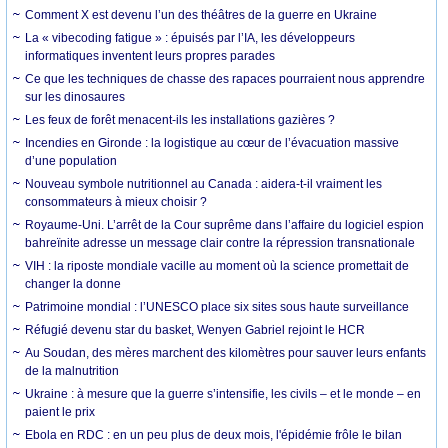
Comment X est devenu l’un des théâtres de la guerre en Ukraine
La « vibecoding fatigue » : épuisés par l’IA, les développeurs
informatiques inventent leurs propres parades
Ce que les techniques de chasse des rapaces pourraient nous apprendre
sur les dinosaures
Les feux de forêt menacent-ils les installations gazières ?
Incendies en Gironde : la logistique au cœur de l’évacuation massive
d’une population
Nouveau symbole nutritionnel au Canada : aidera-t-il vraiment les
consommateurs à mieux choisir ?
Royaume-Uni. L’arrêt de la Cour suprême dans l’affaire du logiciel espion
bahreïnite adresse un message clair contre la répression transnationale
VIH : la riposte mondiale vacille au moment où la science promettait de
changer la donne
Patrimoine mondial : l’UNESCO place six sites sous haute surveillance
Réfugié devenu star du basket, Wenyen Gabriel rejoint le HCR
Au Soudan, des mères marchent des kilomètres pour sauver leurs enfants
de la malnutrition
Ukraine : à mesure que la guerre s’intensifie, les civils – et le monde – en
paient le prix
Ebola en RDC : en un peu plus de deux mois, l'épidémie frôle le bilan