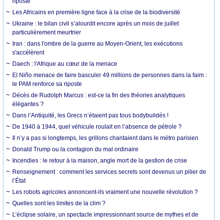
riposte
Les Africains en première ligne face à la crise de la biodiversité
Ukraine : le bilan civil s’alourdit encore après un mois de juillet
particulièrement meurtrier
Iran : dans l'ombre de la guerre au Moyen-Orient, les exécutions
s'accélèrent
Daech : l'Afrique au cœur de la menace
El Niño menace de faire basculer 49 millions de personnes dans la faim :
le PAM renforce sa riposte
Décès de Rudolph Marcus : est-ce la fin des théories analytiques
élégantes ?
Dans l’Antiquité, les Grecs n’étaient pas tous bodybuildés !
De 1940 à 1944, quel véhicule roulait en l’absence de pétrole ?
Il n’y a pas si longtemps, les grillons chantaient dans le métro parisien
Donald Trump ou la contagion du mal ordinaire
Incendies : le retour à la maison, angle mort de la gestion de crise
Renseignement : comment les services secrets sont devenus un pilier de
l’État
Les robots agricoles annoncent-ils vraiment une nouvelle révolution ?
Quelles sont les limites de la clim ?
L’éclipse solaire, un spectacle impressionnant source de mythes et de