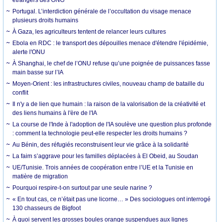
Portugal. L’interdiction générale de l’occultation du visage menace
plusieurs droits humains
À Gaza, les agriculteurs tentent de relancer leurs cultures
Ebola en RDC : le transport des dépouilles menace d'étendre l'épidémie,
alerte l'ONU
À Shanghai, le chef de l’ONU refuse qu’une poignée de puissances fasse
main basse sur l’IA
Moyen-Orient : les infrastructures civiles, nouveau champ de bataille du
conflit
Il n'y a de lien que humain : la raison de la valorisation de la créativité et
des liens humains à l'ère de l'IA
La course de l'Inde à l'adoption de l'IA soulève une question plus profonde
: comment la technologie peut-elle respecter les droits humains ?
Au Bénin, des réfugiés reconstruisent leur vie grâce à la solidarité
La faim s’aggrave pour les familles déplacées à El Obeid, au Soudan
UE/Tunisie. Trois années de coopération entre l’UE et la Tunisie en
matière de migration
Pourquoi respire-t-on surtout par une seule narine ?
« En tout cas, ce n’était pas une licorne… » Des sociologues ont interrogé
130 chasseurs de Bigfoot
À quoi servent les grosses boules orange suspendues aux lignes