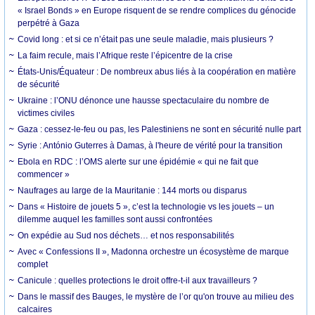
« Israel Bonds » en Europe risquent de se rendre complices du génocide
perpétré à Gaza
Covid long : et si ce n’était pas une seule maladie, mais plusieurs ?
La faim recule, mais l’Afrique reste l’épicentre de la crise
États-Unis/Équateur : De nombreux abus liés à la coopération en matière
de sécurité
Ukraine : l’ONU dénonce une hausse spectaculaire du nombre de
victimes civiles
Gaza : cessez-le-feu ou pas, les Palestiniens ne sont en sécurité nulle part
Syrie : António Guterres à Damas, à l'heure de vérité pour la transition
Ebola en RDC : l’OMS alerte sur une épidémie « qui ne fait que
commencer »
Naufrages au large de la Mauritanie : 144 morts ou disparus
Dans « Histoire de jouets 5 », c’est la technologie vs les jouets – un
dilemme auquel les familles sont aussi confrontées
On expédie au Sud nos déchets… et nos responsabilités
Avec « Confessions II », Madonna orchestre un écosystème de marque
complet
Canicule : quelles protections le droit offre-t-il aux travailleurs ?
Dans le massif des Bauges, le mystère de l’or qu'on trouve au milieu des
calcaires