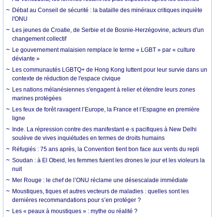
Débat au Conseil de sécurité : la bataille des minéraux critiques inquiète
l'ONU
Les jeunes de Croatie, de Serbie et de Bosnie-Herzégovine, acteurs d'un
changement collectif
Le gouvernement malaisien remplace le terme « LGBT » par « culture
déviante »
Les communautés LGBTQ+ de Hong Kong luttent pour leur survie dans un
contexte de réduction de l'espace civique
Les nations mélanésiennes s'engagent à relier et étendre leurs zones
marines protégées
Les feux de forêt ravagent l’Europe, la France et l’Espagne en première
ligne
Inde. La répression contre des manifestant·e·s pacifiques à New Delhi
soulève de vives inquiétudes en termes de droits humains
Réfugiés : 75 ans après, la Convention tient bon face aux vents du repli
Soudan : à El Obeid, les femmes fuient les drones le jour et les violeurs la
nuit
Mer Rouge : le chef de l’ONU réclame une désescalade immédiate
Moustiques, tiques et autres vecteurs de maladies : quelles sont les
dernières recommandations pour s’en protéger ?
Les « peaux à moustiques » : mythe ou réalité ?