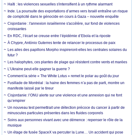
Haïti : les violences sexuelles s'intensifient à un rythme alarmant
Inde. La poursuite des exportations d’armes vers Israël entraîne un risque
de complicité dans le génocide en cours à Gaza – nouvelle enquête
Cisjordanie : l'annexion israélienne s'accélère, sur fond de violences
croissantes
En RDC, l’écart se creuse entre l’épidémie d’Ebola et la riposte
À Chypre, António Guterres tente de relancer le processus de paix
Les ailes des papillons Morpho inspireront-elles les centrales solaires du
futur ?
Les halophytes, ces plantes de plage qui résistent contre vents et marées
L’Ukraine peut-elle gagner la guerre ?
Comment la série « The White Lotus » remet le polar au goût du jour
Fusillade de Montréal : la haine des femmes n’a pas de parti, montre un
manifeste laissé par le tireur
Cisjordanie: l’ONU alerte sur une violence et une annexion qui ne font
qu’empirer
Un nouveau test permettrait une détection précoce du cancer à partir de
minuscules particules présentes dans les fluides corporels
Soins aux personnes vivant avec une démence : repenser le rôle de la
musique
Un étage de fusée SpaceX va percuter la Lune… Un accident qui pose