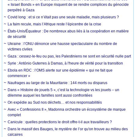
« Israel Bonds » en Europe risquent de se rendre complices du génocide
perpétré à Gaza
Covid long : et si ce n’était pas une seule maladie, mais plusieurs ?
La faim recule, mais l’Afrique reste l’épicentre de la crise
États-Unis/Équateur : De nombreux abus liés à la coopération en matière
de sécurité
Ukraine : l’ONU dénonce une hausse spectaculaire du nombre de
victimes civiles
Gaza : cessez-le-feu ou pas, les Palestiniens ne sont en sécurité nulle part
Syrie : António Guterres à Damas, à l'heure de vérité pour la transition
Ebola en RDC : l’OMS alerte sur une épidémie « qui ne fait que
commencer »
Naufrages au large de la Mauritanie : 144 morts ou disparus
Dans « Histoire de jouets 5 », c’est la technologie vs les jouets – un
dilemme auquel les familles sont aussi confrontées
On expédie au Sud nos déchets… et nos responsabilités
Avec « Confessions II », Madonna orchestre un écosystème de marque
complet
Canicule : quelles protections le droit offre-t-il aux travailleurs ?
Dans le massif des Bauges, le mystère de l’or qu'on trouve au milieu des
calcaires