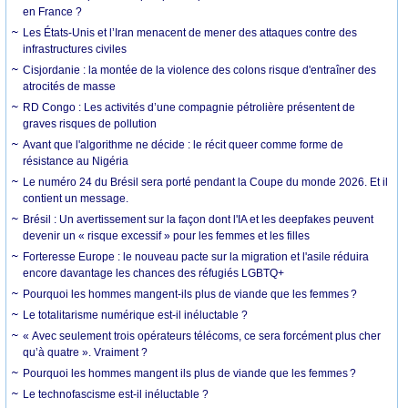
en France ?
Les États-Unis et l’Iran menacent de mener des attaques contre des
infrastructures civiles
Cisjordanie : la montée de la violence des colons risque d'entraîner des
atrocités de masse
RD Congo : Les activités d’une compagnie pétrolière présentent de
graves risques de pollution
Avant que l'algorithme ne décide : le récit queer comme forme de
résistance au Nigéria
Le numéro 24 du Brésil sera porté pendant la Coupe du monde 2026. Et il
contient un message.
Brésil : Un avertissement sur la façon dont l'IA et les deepfakes peuvent
devenir un « risque excessif » pour les femmes et les filles
Forteresse Europe : le nouveau pacte sur la migration et l'asile réduira
encore davantage les chances des réfugiés LGBTQ+
Pourquoi les hommes mangent-ils plus de viande que les femmes ?
Le totalitarisme numérique est-il inéluctable ?
« Avec seulement trois opérateurs télécoms, ce sera forcément plus cher
qu’à quatre ». Vraiment ?
Pourquoi les hommes mangent ils plus de viande que les femmes ?
Le technofascisme est-il inéluctable ?