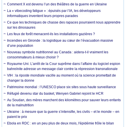
Comment X est devenu l’un des théâtres de la guerre en Ukraine
La « vibecoding fatigue » : épuisés par l’IA, les développeurs
informatiques inventent leurs propres parades
Ce que les techniques de chasse des rapaces pourraient nous apprendre
sur les dinosaures
Les feux de forêt menacent-ils les installations gazières ?
Incendies en Gironde : la logistique au cœur de l’évacuation massive
d’une population
Nouveau symbole nutritionnel au Canada : aidera-t-il vraiment les
consommateurs à mieux choisir ?
Royaume-Uni. L’arrêt de la Cour suprême dans l’affaire du logiciel espion
bahreïnite adresse un message clair contre la répression transnationale
VIH : la riposte mondiale vacille au moment où la science promettait de
changer la donne
Patrimoine mondial : l’UNESCO place six sites sous haute surveillance
Réfugié devenu star du basket, Wenyen Gabriel rejoint le HCR
Au Soudan, des mères marchent des kilomètres pour sauver leurs enfants
de la malnutrition
Ukraine : à mesure que la guerre s’intensifie, les civils – et le monde – en
paient le prix
Ebola en RDC : en un peu plus de deux mois, l'épidémie frôle le bilan