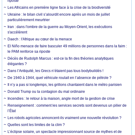
riposte
Les Africains en première ligne face à la crise de la biodiversité
Ukraine : le bilan civil s’alourdit encore après un mois de juillet
particulièrement meurtrier
Iran : dans l'ombre de la guerre au Moyen-Orient, les exécutions
s'accélèrent
Daech : l'Afrique au cœur de la menace
El Niño menace de faire basculer 49 millions de personnes dans la faim :
le PAM renforce sa riposte
Décès de Rudolph Marcus : est-ce la fin des théories analytiques
élégantes ?
Dans l’Antiquité, les Grecs n’étaient pas tous bodybuildés !
De 1940 à 1944, quel véhicule roulait en l’absence de pétrole ?
Il n’y a pas si longtemps, les grillons chantaient dans le métro parisien
Donald Trump ou la contagion du mal ordinaire
Incendies : le retour à la maison, angle mort de la gestion de crise
Renseignement : comment les services secrets sont devenus un pilier de
l’État
Les robots agricoles annoncent-ils vraiment une nouvelle révolution ?
Quelles sont les limites de la clim ?
L’éclipse solaire, un spectacle impressionnant source de mythes et de