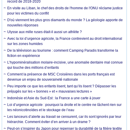
record de 2018-2020
En visite au Liban, le chef des droits de l'homme de l'ONU réclame justice
pour les victimes du conflit
D'où viennent les plus gros diamants du monde ? La géologie apporte de
nouvelles réponses
Ulysse aux mille ruses était-il aussi un athlète ?
Avec la loi d’urgence agricole, la France contrevient au droit international
sur les zones humides
De la télévision au tourisme : comment Camping Paradis transforme la
fiction en expérience
L’hypominéralisation molaire-incisive, une anomalie dentaire mal connue
qui touche des millions d’enfants
Comment la présence de MSC Croisières dans les ports français est
devenue un enjeu de souveraineté nationale
Peu importe ce que les enfants lisent, tant qu’ils lisent ? Dépasser les
préjugés sur les « bonnes » et « mauvaises lectures »
Indonésie et Asie du Sud-Est : la France a une carte à jouer
Loi d’urgence agricole : pourquoi la droite et le centre ne lâchent rien sur
les néonicotinoïdes et le stockage de l’eau
Les lanceurs d’alerte au travail se censurent, car ils sont ignorés par leur
hiérarchie. Comment éviter d’en arriver à un drame ?
Peut-on s’inspirer du Japon pour repenser la durabilité de la filière textile