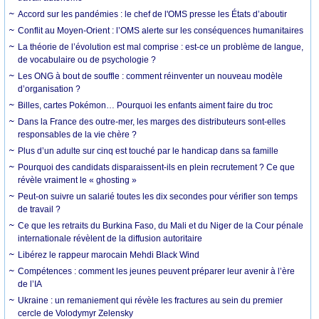
Accord sur les pandémies : le chef de l'OMS presse les États d’aboutir
Conflit au Moyen-Orient : l’OMS alerte sur les conséquences humanitaires
La théorie de l’évolution est mal comprise : est-ce un problème de langue,
de vocabulaire ou de psychologie ?
Les ONG à bout de souffle : comment réinventer un nouveau modèle
d’organisation ?
Billes, cartes Pokémon… Pourquoi les enfants aiment faire du troc
Dans la France des outre-mer, les marges des distributeurs sont-elles
responsables de la vie chère ?
Plus d’un adulte sur cinq est touché par le handicap dans sa famille
Pourquoi des candidats disparaissent-ils en plein recrutement ? Ce que
révèle vraiment le « ghosting »
Peut-on suivre un salarié toutes les dix secondes pour vérifier son temps
de travail ?
Ce que les retraits du Burkina Faso, du Mali et du Niger de la Cour pénale
internationale révèlent de la diffusion autoritaire
Libérez le rappeur marocain Mehdi Black Wind
Compétences : comment les jeunes peuvent préparer leur avenir à l’ère
de l’IA
Ukraine : un remaniement qui révèle les fractures au sein du premier
cercle de Volodymyr Zelensky