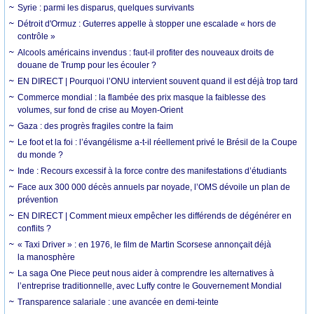
Syrie : parmi les disparus, quelques survivants
Détroit d'Ormuz : Guterres appelle à stopper une escalade « hors de
contrôle »
Alcools américains invendus : faut-il profiter des nouveaux droits de
douane de Trump pour les écouler ?
EN DIRECT | Pourquoi l’ONU intervient souvent quand il est déjà trop tard
Commerce mondial : la flambée des prix masque la faiblesse des
volumes, sur fond de crise au Moyen-Orient
Gaza : des progrès fragiles contre la faim
Le foot et la foi : l’évangélisme a-t-il réellement privé le Brésil de la Coupe
du monde ?
Inde : Recours excessif à la force contre des manifestations d’étudiants
Face aux 300 000 décès annuels par noyade, l’OMS dévoile un plan de
prévention
EN DIRECT | Comment mieux empêcher les différends de dégénérer en
conflits ?
« Taxi Driver » : en 1976, le film de Martin Scorsese annonçait déjà
la manosphère
La saga One Piece peut nous aider à comprendre les alternatives à
l’entreprise traditionnelle, avec Luffy contre le Gouvernement Mondial
Transparence salariale : une avancée en demi-teinte