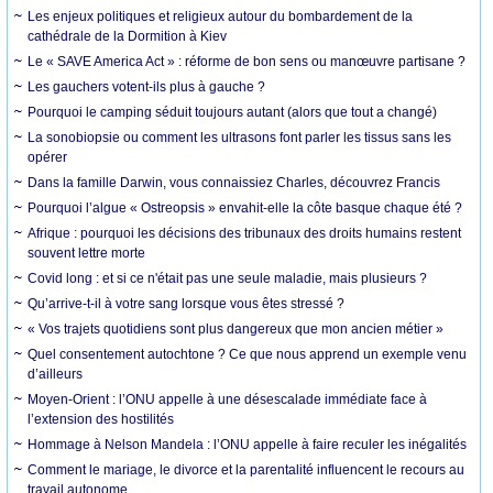
Les enjeux politiques et religieux autour du bombardement de la
cathédrale de la Dormition à Kiev
Le « SAVE America Act » : réforme de bon sens ou manœuvre partisane ?
Les gauchers votent-ils plus à gauche ?
Pourquoi le camping séduit toujours autant (alors que tout a changé)
La sonobiopsie ou comment les ultrasons font parler les tissus sans les
opérer
Dans la famille Darwin, vous connaissiez Charles, découvrez Francis
Pourquoi l’algue « Ostreopsis » envahit-elle la côte basque chaque été ?
Afrique : pourquoi les décisions des tribunaux des droits humains restent
souvent lettre morte
Covid long : et si ce n'était pas une seule maladie, mais plusieurs ?
Qu’arrive-t-il à votre sang lorsque vous êtes stressé ?
« Vos trajets quotidiens sont plus dangereux que mon ancien métier »
Quel consentement autochtone ? Ce que nous apprend un exemple venu
d’ailleurs
Moyen-Orient : l’ONU appelle à une désescalade immédiate face à
l’extension des hostilités
Hommage à Nelson Mandela : l’ONU appelle à faire reculer les inégalités
Comment le mariage, le divorce et la parentalité influencent le recours au
travail autonome