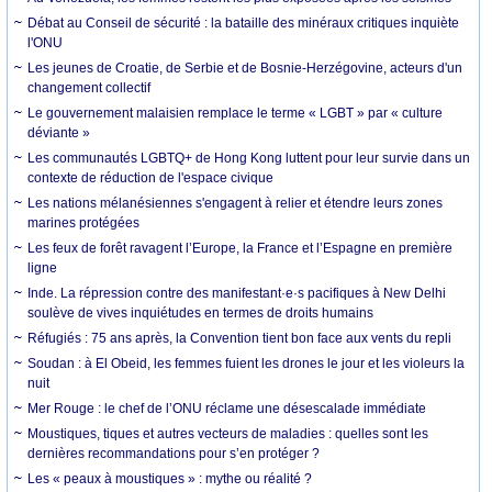
Débat au Conseil de sécurité : la bataille des minéraux critiques inquiète
l'ONU
Les jeunes de Croatie, de Serbie et de Bosnie-Herzégovine, acteurs d'un
changement collectif
Le gouvernement malaisien remplace le terme « LGBT » par « culture
déviante »
Les communautés LGBTQ+ de Hong Kong luttent pour leur survie dans un
contexte de réduction de l'espace civique
Les nations mélanésiennes s'engagent à relier et étendre leurs zones
marines protégées
Les feux de forêt ravagent l’Europe, la France et l’Espagne en première
ligne
Inde. La répression contre des manifestant·e·s pacifiques à New Delhi
soulève de vives inquiétudes en termes de droits humains
Réfugiés : 75 ans après, la Convention tient bon face aux vents du repli
Soudan : à El Obeid, les femmes fuient les drones le jour et les violeurs la
nuit
Mer Rouge : le chef de l’ONU réclame une désescalade immédiate
Moustiques, tiques et autres vecteurs de maladies : quelles sont les
dernières recommandations pour s’en protéger ?
Les « peaux à moustiques » : mythe ou réalité ?