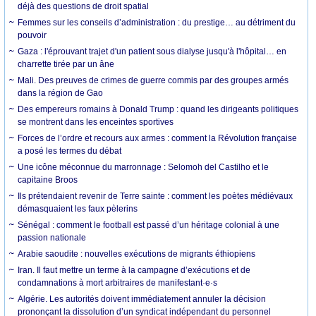
déjà des questions de droit spatial
Femmes sur les conseils d’administration : du prestige… au détriment du
pouvoir
Gaza : l'éprouvant trajet d'un patient sous dialyse jusqu'à l'hôpital… en
charrette tirée par un âne
Mali. Des preuves de crimes de guerre commis par des groupes armés
dans la région de Gao
Des empereurs romains à Donald Trump : quand les dirigeants politiques
se montrent dans les enceintes sportives
Forces de l’ordre et recours aux armes : comment la Révolution française
a posé les termes du débat
Une icône méconnue du marronnage : Selomoh del Castilho et le
capitaine Broos
Ils prétendaient revenir de Terre sainte : comment les poètes médiévaux
démasquaient les faux pèlerins
Sénégal : comment le football est passé d’un héritage colonial à une
passion nationale
Arabie saoudite : nouvelles exécutions de migrants éthiopiens
Iran. Il faut mettre un terme à la campagne d’exécutions et de
condamnations à mort arbitraires de manifestant·e·s
Algérie. Les autorités doivent immédiatement annuler la décision
prononçant la dissolution d’un syndicat indépendant du personnel