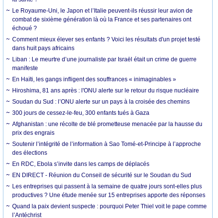
Le Royaume-Uni, le Japon et l’Italie peuvent-ils réussir leur avion de
combat de sixième génération là où la France et ses partenaires ont
échoué ?
Comment mieux élever ses enfants ? Voici les résultats d'un projet testé
dans huit pays africains
Liban : Le meurtre d’une journaliste par Israël était un crime de guerre
manifeste
En Haïti, les gangs infligent des souffrances « inimaginables »
Hiroshima, 81 ans après : l'ONU alerte sur le retour du risque nucléaire
Soudan du Sud : l’ONU alerte sur un pays à la croisée des chemins
300 jours de cessez-le-feu, 300 enfants tués à Gaza
Afghanistan : une récolte de blé prometteuse menacée par la hausse du
prix des engrais
Soutenir l’intégrité de l’information à Sao Tomé-et-Principe à l’approche
des élections
En RDC, Ebola s’invite dans les camps de déplacés
EN DIRECT - Réunion du Conseil de sécurité sur le Soudan du Sud
Les entreprises qui passent à la semaine de quatre jours sont-elles plus
productives ? Une étude menée sur 15 entreprises apporte des réponses
Quand la paix devient suspecte : pourquoi Peter Thiel voit le pape comme
l’Antéchrist