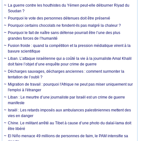
La guerre contre les houthistes du Yémen peut-elle détourner Riyad du
Soudan ?
Pourquoi le vote des personnes détenues doit être préservé
Pourquoi certains chocolats ne fondent-ils pas malgré la chaleur ?
Pourquoi le fait de naître sans défense pourrait être l’une des plus
grandes forces de l’humanité
Fusion froide : quand la compétition et la pression médiatique virent à la
bavure scientifique
Liban. L’attaque israélienne qui a coûté la vie à la journaliste Amal Khalil
doit faire l’objet d’une enquête pour crime de guerre
Décharges sauvages, décharges anciennes : comment surmonter la
tentation de l’oubli ?
Migration de travail : pourquoi l'Afrique ne peut pas miser uniquement sur
l'emploi à l'étranger
Liban : Le meurtre d’une journaliste par Israël est un crime de guerre
manifeste
Israël : Les retards imposés aux ambulances palestiniennes mettent des
vies en danger
Chine. Le militant arrêté au Tibet à cause d’une photo du dalaï-lama doit
être libéré
El Niño menace 49 millions de personnes de faim, le PAM intensifie sa