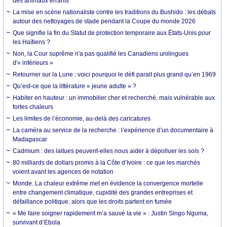
des animaux errants
La mise en scène nationaliste contre les traditions du Bushido : les débats
autour des nettoyages de stade pendant la Coupe du monde 2026
Que signifie la fin du Statut de protection temporaire aux États-Unis pour
les Haïtiens ?
Non, la Cour suprême n'a pas qualifié les Canadiens unilingues
d'« inférieurs »
Retourner sur la Lune : voici pourquoi le défi parait plus grand qu’en 1969
Qu’est-ce que la littérature « jeune adulte » ?
Habiter en hauteur : un immobilier cher et recherché, mais vulnérable aux
fortes chaleurs
Les limites de l’économie, au-delà des caricatures
La caméra au service de la recherche : l’expérience d’un documentaire à
Madagascar
Cadmium : des laitues peuvent-elles nous aider à dépolluer les sols ?
80 milliards de dollars promis à la Côte d’Ivoire : ce que les marchés
voient avant les agences de notation
Monde. La chaleur extrême met en évidence la convergence mortelle
entre changement climatique, cupidité des grandes entreprises et
défaillance politique, alors que les droits partent en fumée
« Me faire soigner rapidement m’a sauvé la vie » : Justin Singo Nguma,
survivant d’Ebola