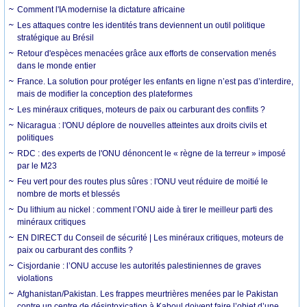
Comment l'IA modernise la dictature africaine
Les attaques contre les identités trans deviennent un outil politique
stratégique au Brésil
Retour d'espèces menacées grâce aux efforts de conservation menés
dans le monde entier
France. La solution pour protéger les enfants en ligne n’est pas d’interdire,
mais de modifier la conception des plateformes
Les minéraux critiques, moteurs de paix ou carburant des conflits ?
Nicaragua : l'ONU déplore de nouvelles atteintes aux droits civils et
politiques
RDC : des experts de l'ONU dénoncent le « règne de la terreur » imposé
par le M23
Feu vert pour des routes plus sûres : l'ONU veut réduire de moitié le
nombre de morts et blessés
Du lithium au nickel : comment l’ONU aide à tirer le meilleur parti des
minéraux critiques
EN DIRECT du Conseil de sécurité | Les minéraux critiques, moteurs de
paix ou carburant des conflits ?
Cisjordanie : l’ONU accuse les autorités palestiniennes de graves
violations
Afghanistan/Pakistan. Les frappes meurtrières menées par le Pakistan
contre un centre de désintoxication à Kaboul doivent faire l’objet d’une