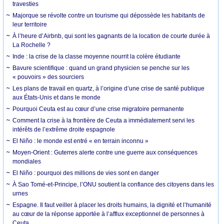
travesties
Majorque se révolte contre un tourisme qui dépossède les habitants de
leur territoire
À l’heure d’Airbnb, qui sont les gagnants de la location de courte durée à
La Rochelle ?
Inde : la crise de la classe moyenne nourrit la colère étudiante
Bavure scientifique : quand un grand physicien se penche sur les
« pouvoirs » des sourciers
Les plans de travail en quartz, à l’origine d’une crise de santé publique
aux États-Unis et dans le monde
Pourquoi Ceuta est au cœur d’une crise migratoire permanente
Comment la crise à la frontière de Ceuta a immédiatement servi les
intérêts de l’extrême droite espagnole
El Niño : le monde est entré « en terrain inconnu »
Moyen-Orient : Guterres alerte contre une guerre aux conséquences
mondiales
El Niño : pourquoi des millions de vies sont en danger
À Sao Tomé-et-Principe, l’ONU soutient la confiance des citoyens dans les
urnes
Espagne. Il faut veiller à placer les droits humains, la dignité et l’humanité
au cœur de la réponse apportée à l’afflux exceptionnel de personnes à
Ceuta