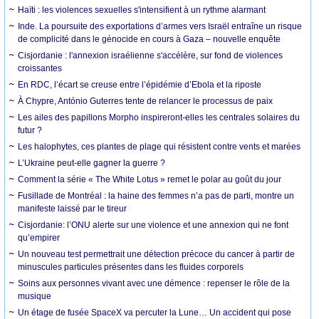
Haïti : les violences sexuelles s'intensifient à un rythme alarmant
Inde. La poursuite des exportations d’armes vers Israël entraîne un risque
de complicité dans le génocide en cours à Gaza – nouvelle enquête
Cisjordanie : l'annexion israélienne s'accélère, sur fond de violences
croissantes
En RDC, l’écart se creuse entre l’épidémie d’Ebola et la riposte
À Chypre, António Guterres tente de relancer le processus de paix
Les ailes des papillons Morpho inspireront-elles les centrales solaires du
futur ?
Les halophytes, ces plantes de plage qui résistent contre vents et marées
L’Ukraine peut-elle gagner la guerre ?
Comment la série « The White Lotus » remet le polar au goût du jour
Fusillade de Montréal : la haine des femmes n’a pas de parti, montre un
manifeste laissé par le tireur
Cisjordanie: l’ONU alerte sur une violence et une annexion qui ne font
qu’empirer
Un nouveau test permettrait une détection précoce du cancer à partir de
minuscules particules présentes dans les fluides corporels
Soins aux personnes vivant avec une démence : repenser le rôle de la
musique
Un étage de fusée SpaceX va percuter la Lune… Un accident qui pose