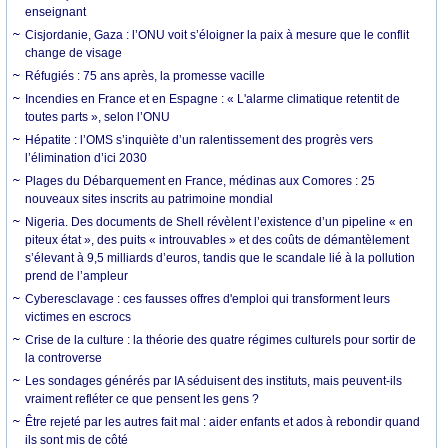
enseignant
Cisjordanie, Gaza : l’ONU voit s’éloigner la paix à mesure que le conflit
change de visage
Réfugiés : 75 ans après, la promesse vacille
Incendies en France et en Espagne : « L'alarme climatique retentit de
toutes parts », selon l’ONU
Hépatite : l’OMS s’inquiète d’un ralentissement des progrès vers
l’élimination d’ici 2030
Plages du Débarquement en France, médinas aux Comores : 25
nouveaux sites inscrits au patrimoine mondial
Nigeria. Des documents de Shell révèlent l’existence d’un pipeline « en
piteux état », des puits « introuvables » et des coûts de démantèlement
s’élevant à 9,5 milliards d’euros, tandis que le scandale lié à la pollution
prend de l’ampleur
Cyberesclavage : ces fausses offres d'emploi qui transforment leurs
victimes en escrocs
Crise de la culture : la théorie des quatre régimes culturels pour sortir de
la controverse
Les sondages générés par IA séduisent des instituts, mais peuvent-ils
vraiment refléter ce que pensent les gens ?
Être rejeté par les autres fait mal : aider enfants et ados à rebondir quand
ils sont mis de côté