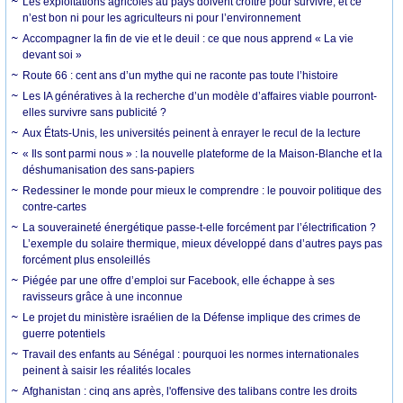
Les exploitations agricoles au pays doivent croître pour survivre, et ce
n’est bon ni pour les agriculteurs ni pour l’environnement
Accompagner la fin de vie et le deuil : ce que nous apprend « La vie
devant soi »
Route 66 : cent ans d’un mythe qui ne raconte pas toute l’histoire
Les IA génératives à la recherche d’un modèle d’affaires viable pourront-
elles survivre sans publicité ?
Aux États-Unis, les universités peinent à enrayer le recul de la lecture
« Ils sont parmi nous » : la nouvelle plateforme de la Maison-Blanche et la
déshumanisation des sans-papiers
Redessiner le monde pour mieux le comprendre : le pouvoir politique des
contre-cartes
La souveraineté énergétique passe-t-elle forcément par l’électrification ?
L’exemple du solaire thermique, mieux développé dans d’autres pays pas
forcément plus ensoleillés
Piégée par une offre d’emploi sur Facebook, elle échappe à ses
ravisseurs grâce à une inconnue
Le projet du ministère israélien de la Défense implique des crimes de
guerre potentiels
Travail des enfants au Sénégal : pourquoi les normes internationales
peinent à saisir les réalités locales
Afghanistan : cinq ans après, l'offensive des talibans contre les droits