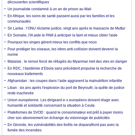
découvertes scientifiques
Un journaliste condamné à un an de prison au Mali
En Afrique, les soins de santé passent aussi par les familles et les
communautés
Sri Lanka : l’ONU réclame justice, vingt ans après le massacre de Muttur
En Somalie, l'IA aide le PAM à anticiper la faim et mieux cibler l'aide
Pourquoi les singes gèrent mieux les conflits que nous
Pour protéger les oiseaux, les vitres anti-collision doivent devenir la
norme
Malaisie : le renvoi forcé de réfugiés du Myanmar met des vies en danger
En RDC, l’épidémie d’Ebola sans précédent propulse la recherche de
nouveaux traitements
Afghanistan : les coupes dans l’aide aggravent la malnutrition infantile
Liban : six ans après l'explosion du port de Beyrouth, la quête de justice
reste inachevée
Union européenne. Les dirigeant·e·s européens doivent réagir avec
humanité et solidarité concernant la situation à Ceuta
Plateformes de SVOD : quand le consommateur est prêt à payer moins
cher son abonnement en échange du visionnage de publicités
En Gironde, les vulnérabilités des forêts ne disparaîtront pas avec la
fumée des incendies