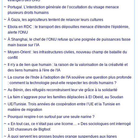
Portugal. L’interdiction générale de l’occultation du visage menace
plusieurs droits humains
À Gaza, les agriculteurs tentent de relancer leurs cultures
Ebola en RDC : le transport des dépouilles menace d'étendre l'épidémie,
alerte l'ONU
À Shanghai, le chef de l’ONU refuse qu’une poignée de puissances fasse
main basse sur l’IA
Moyen-Orient : les infrastructures civiles, nouveau champ de bataille du
conflit
Il n'y a de lien que humain : la raison de la valorisation de la créativité et
des liens humains à l'ère de l'IA
La course de l'Inde à l'adoption de l'IA soulève une question plus profonde
: comment la technologie peut-elle respecter les droits humains ?
Au Bénin, des réfugiés reconstruisent leur vie grâce à la solidarité
La faim s’aggrave pour les familles déplacées à El Obeid, au Soudan
UE/Tunisie. Trois années de coopération entre l’UE et la Tunisie en
matière de migration
Pourquoi respire-t-on surtout par une seule narine ?
« En tout cas, ce n’était pas une licorne… » Des sociologues ont interrogé
130 chasseurs de Bigfoot
À quoi servent les grosses boules orange suspendues aux lignes