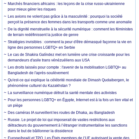
Marchés financiers africains : les leçons de la crise russo-ukrainienne
pour mieux gérer les risques
Les avions ne volent pas grâce à la masculinité : pourquoi la société
perçoit la présence des femmes dans les transports comme une anomalie
De la dignité menstruelle à la sécurité numérique : comment les féministes
de terrain redéfinissent la justice de genre
Stratégies invisibles : comment la peur d'être démasqué façonne la vie en
ligne des personnes LGBTQ+ en Serbie
Le cas de Shakira Galíndez met en lumière une crise croissante pour les
demandeurs d'asile trans vénézuéliens aux USA
Les droits laissés pour compte : l'avenir de la mobilisation LGBTQI+ au
Bangladesh de l'après-soulèvement
Qu'est-ce qui explique la célébrité mondiale de Dimash Qudaibergen, le
phénomène culturel du Kazakhstan ?
La surveillance numérique détruit la santé mentale des activistes
Pour les personnes LGBTQ+ en Égypte, Internet est à la fois un lien vital et
un piège
Des caméras IA surveillent les routes de Dhaka, au Bangladesh
Russie. Le projet de loi qui imposerait de vastes restrictions aux
détracteurs du gouvernement à l’étranger instrumentalise les sanctions
dans le but de bâillonner la dissidence
Europe/Israël et TPO. Les États membres de l’UE autorisant la vente des