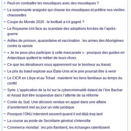
Peut-on combattre les moustiques avec des moustiques ?
La surprenante araignée qui chasse les moustiques et préfère nos vieilles
chaussettes
Coupe du Monde 2026 : le football a-t-il gagné ?
Le Royaume-Uni face au scandale des adoptions forcées de l’après-
guerre
Arêtes de poisson, quarantaine et vaccination : les armes des Aborigènes
contre la variole
« Je ne peux plus participer à cette mascarade » : pourquoi des guides en
Antarctique quittent le métier de leurs rêves
Ce que les dératiseurs nous apprennent sur le bonheur au travail
Le prix du bœuf explose aux États-Unis et le pire pourrait être à venir
Le CICR en Libye et au Tchad : maintenir les liens familiaux au temps du
conflit
Syrie. L’application de la loi sur la cybercriminalité datant de l’ère Bachar
el Assad doit être suspendue dans l’attente de sa réforme
Corée du Sud. Une décision rendue en appel dans une affaire
d’avortement met au jour un vide juridique
Pourquoi l’ONU intervient souvent quand il est déjà trop tard
La course au poste de Secrétaire général s'intensifie
Commerce mondial : les prix flambent, les échanges ralentissent