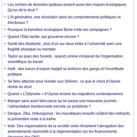
Les centres de données spatiaux posent aussi des risques écologiques.
Qu’en dit le droit ?
L’IA générative, une révolution dans les comportements politiques et
électoraux ?
Pourquoi la transition écologique fâche-t-elle les campagnes ?
Quand l’État vacille, qui gouverne encore ?
Santé des étudiants : plus d’un sur deux entre à l’université avec une
fragilité physique ou mentale
Taylor au pays des Soviets : quand Lénine s'inspirait de l'organisation
scientifique du travail
Haïti : des lueurs d’espoir malgré la violence des gangs et l’incertitude
politique
Se faire attacher pour résister aux Sirènes : ce que le choix d’Ulysse
révèle du droit
Quand « L’Odyssée » d’Ulysse éclaire les migrations contemporaines
Manger sans avoir faim parce qu’on passe une mauvaise journée :
l’alimentation émotionnelle est-elle un problème ?
Dengue, Zika, chikungunya : les moustiques invasifs coûtent des milliards,
la prévention reste à la traîne
Inde. Des organisations de la société civile réclament l’abrogation des
amendements répressifs à la réglementation sur les financements
étrangers des ONG