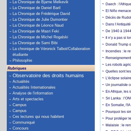
La Chronique de Bjarne Melkevik
Daech : l'Afriq
La Chronique de Daniel Baril
El Niño menace d
La Chronique de Frédérique David
Décès de Rudolp
La Chronique de Julie Dumontier
Dans l’Antiquité
La Chronique de Léonce Naud
La Chronique de Masri Feki
De 1940 à 1944,
La Chronique de Michel Rogalski
Il n’y a pas si 
La Chronique de Sami Bibi
Donald Trump ou
La chronique de Véronick Talbot/Collaboration
Incendies : le r
étudiante
Renseignement :
Philosophie
Les robots agri
Rubriques
Quelles sont les 
Observatoire des droits humains
L’éclipse solai
Actualités
Un journaliste 
Actualités Internationales
En Afrique, les 
Analyse de l'information
Sri Lanka : l’ON
Arts et spectacles
Campus
En Somalie, l'IA 
Campus
Pourquoi les si
Ces lectures qui nous habitent
Pour protéger le
Communiqué
Malaisie : le r
Concours