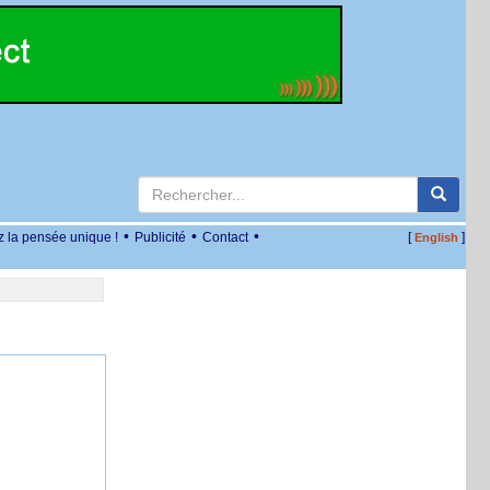
•
•
•
z la pensée unique !
Publicité
Contact
[
]
English