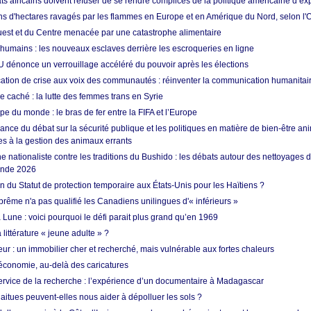
ts africains doivent refuser de se rendre complices de la politique américaine d’ex
ons d'hectares ravagés par les flammes en Europe et en Amérique du Nord, selon l
Ouest et du Centre menacée par une catastrophe alimentaire
 humains : les nouveaux esclaves derrière les escroqueries en ligne
 dénonce un verrouillage accéléré du pouvoir après les élections
tion de crise aux voix des communautés : réinventer la communication humanitai
re caché : la lutte des femmes trans en Syrie
e du monde : le bras de fer entre la FIFA et l’Europe
ance du débat sur la sécurité publique et les politiques en matière de bien-être ani
es à la gestion des animaux errants
 nationaliste contre les traditions du Bushido : les débats autour des nettoyages
onde 2026
fin du Statut de protection temporaire aux États-Unis pour les Haïtiens ?
rême n'a pas qualifié les Canadiens unilingues d'« inférieurs »
 Lune : voici pourquoi le défi parait plus grand qu’en 1969
 littérature « jeune adulte » ?
ur : un immobilier cher et recherché, mais vulnérable aux fortes chaleurs
’économie, au-delà des caricatures
rvice de la recherche : l’expérience d’un documentaire à Madagascar
aitues peuvent-elles nous aider à dépolluer les sols ?