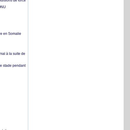
pulsions de force
'ONU
re en Somalie
mal à la suite de
 de stade pendant