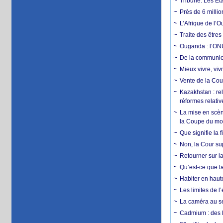
Tribune. Les Éta
Près de 6 milli
L’Afrique de l’
Traite des êtres
Ouganda : l’ONU
De la communica
Mieux vivre, viv
Vente de la Coup
Kazakhstan : rel
réformes relativ
La mise en scène
la Coupe du m
Que signifie la 
Non, la Cour sup
Retourner sur la
Qu’est-ce que la
Habiter en haute
Les limites de l
La caméra au se
Cadmium : des l