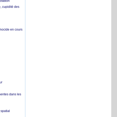
otation
 cupidité des
énocide en cours
ur
sentes dans les
spatial