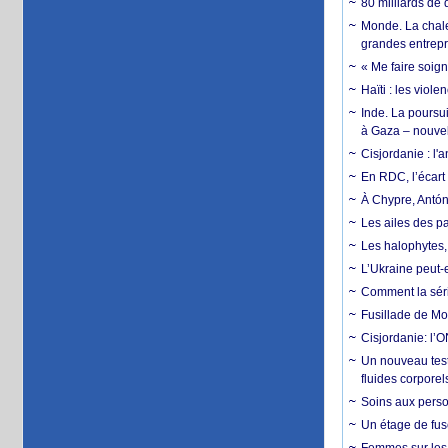
80 milliards de 
Monde. La chale
grandes entrepri
« Me faire soig
Haïti : les viol
Inde. La poursui
à Gaza – nouve
Cisjordanie : l'
En RDC, l’écart 
À Chypre, Antón
Les ailes des pa
Les halophytes, 
L’Ukraine peut-e
Comment la séri
Fusillade de Mon
Cisjordanie: l’O
Un nouveau test
fluides corporel
Soins aux perso
Un étage de fus