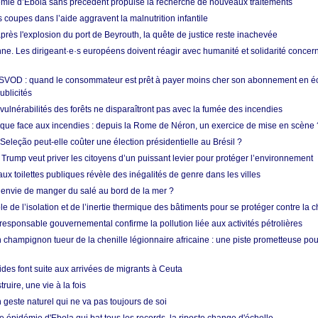
mie d’Ebola sans précédent propulse la recherche de nouveaux traitements
s coupes dans l’aide aggravent la malnutrition infantile
après l'explosion du port de Beyrouth, la quête de justice reste inachevée
e. Les dirigeant·e·s européens doivent réagir avec humanité et solidarité concerna
 SVOD : quand le consommateur est prêt à payer moins cher son abonnement en 
ublicités
vulnérabilités des forêts ne disparaîtront pas avec la fumée des incendies
tique face aux incendies : depuis la Rome de Néron, un exercice de mise en scène 
 Seleção peut-elle coûter une élection présidentielle au Brésil ?
 Trump veut priver les citoyens d’un puissant levier pour protéger l’environnement
ux toilettes publiques révèle des inégalités de genre dans les villes
 envie de manger du salé au bord de la mer ?
ôle de l’isolation et de l’inertie thermique des bâtiments pour se protéger contre la 
esponsable gouvernemental confirme la pollution liée aux activités pétrolières
 champignon tueur de la chenille légionnaire africaine : une piste prometteuse pou
des font suite aux arrivées de migrants à Ceuta
ruire, une vie à la fois
n geste naturel qui ne va pas toujours de soi