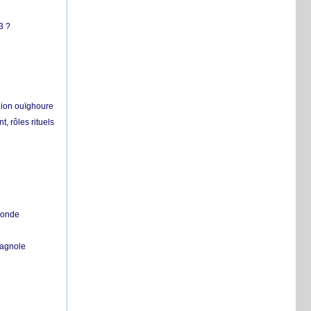
3 ?
égion ouïghoure
, rôles rituels
 monde
pagnole