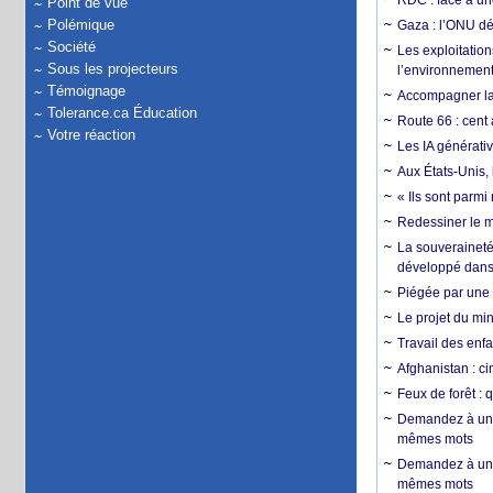
RDC : face à une
Point de vue
Polémique
Gaza : l’ONU dé
Société
Les exploitation
Sous les projecteurs
l’environnemen
Témoignage
Accompagner la f
Tolerance.ca Éducation
Route 66 : cent 
Votre réaction
Les IA générativ
Aux États-Unis, 
« Ils sont parm
Redessiner le m
La souveraineté 
développé dans 
Piégée par une 
Le projet du min
Travail des enfa
Afghanistan : cin
Feux de forêt : 
Demandez à un 
mêmes mots
Demandez à un 
mêmes mots