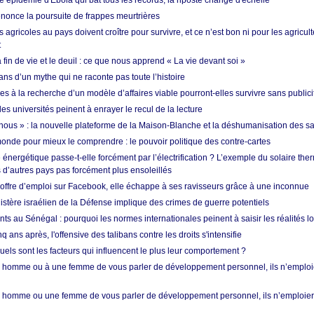
 épidémie d'Ebola qui bat tous les records, la riposte change d'échelle
nonce la poursuite de frappes meurtrières
s agricoles au pays doivent croître pour survivre, et ce n’est bon ni pour les agricul
t
in de vie et le deuil : ce que nous apprend « La vie devant soi »
ans d’un mythe qui ne raconte pas toute l’histoire
es à la recherche d’un modèle d’affaires viable pourront-elles survivre sans publici
les universités peinent à enrayer le recul de la lecture
i nous » : la nouvelle plateforme de la Maison-Blanche et la déshumanisation des s
onde pour mieux le comprendre : le pouvoir politique des contre-cartes
énergétique passe-t-elle forcément par l’électrification ? L’exemple du solaire th
d’autres pays pas forcément plus ensoleillés
offre d’emploi sur Facebook, elle échappe à ses ravisseurs grâce à une inconnue
istère israélien de la Défense implique des crimes de guerre potentiels
nts au Sénégal : pourquoi les normes internationales peinent à saisir les réalités l
q ans après, l'offensive des talibans contre les droits s'intensifie
quels sont les facteurs qui influencent le plus leur comportement ?
homme ou à une femme de vous parler de développement personnel, ils n’emploie
homme ou une femme de vous parler de développement personnel, ils n’emploiero