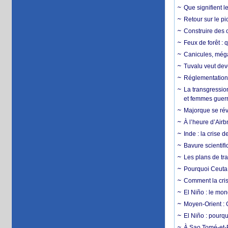
Que signifient l
Retour sur le p
Construire des c
Feux de forêt : 
Canicules, mégaf
Tuvalu veut dev
Réglementation c
La transgression
et femmes guerr
Majorque se révo
À l’heure d’Airb
Inde : la crise 
Bavure scientif
Les plans de tra
Pourquoi Ceuta 
Comment la crise
El Niño : le mon
Moyen-Orient : 
El Niño : pourqu
À Sao Tomé-et-P