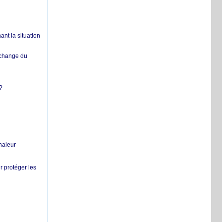
nt la situation
échange du
?
chaleur
r protéger les