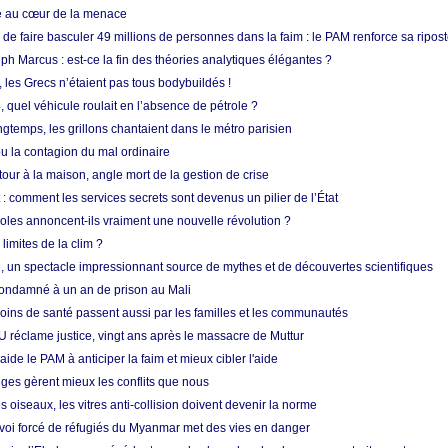
ue au cœur de la menace
e faire basculer 49 millions de personnes dans la faim : le PAM renforce sa ripos
h Marcus : est-ce la fin des théories analytiques élégantes ?
, les Grecs n’étaient pas tous bodybuildés !
 quel véhicule roulait en l’absence de pétrole ?
longtemps, les grillons chantaient dans le métro parisien
 la contagion du mal ordinaire
etour à la maison, angle mort de la gestion de crise
 comment les services secrets sont devenus un pilier de l’État
coles annoncent-ils vraiment une nouvelle révolution ?
limites de la clim ?
re, un spectacle impressionnant source de mythes et de découvertes scientifiques
condamné à un an de prison au Mali
soins de santé passent aussi par les familles et les communautés
U réclame justice, vingt ans après le massacre de Muttur
aide le PAM à anticiper la faim et mieux cibler l'aide
nges gèrent mieux les conflits que nous
s oiseaux, les vitres anti-collision doivent devenir la norme
envoi forcé de réfugiés du Myanmar met des vies en danger