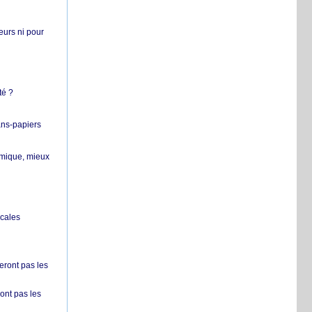
teurs ni pour
té ?
ans-papiers
ermique, mieux
ocales
ront pas les
nt pas les