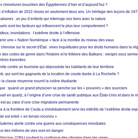
es chevelures bouclées des Égyptiennes d’hier et d’aujourd’hui ?
ic d’inflation de 2022 résolu en seulement deux ans. Un héritage des leçons de 197
abanes : un jeu d’enfants qui interroge nos liens avec la nature
quels sont les facteurs qui influencent le plus leur comportement ?
eux, inondations : l’extrême droite à l’offensive
enir une « Nation Numérique » face à la montée du niveau des eaux
hinoise sur le secret d'État : vives inquiétudes pour les droits humains dans la r
 des codes de genre dans l'histoire et le folklore des Balkans : vierges sous serment
ières travesties
lte contre un tourisme qui dépossède les habitants de leur territoire
nb, qui sont les gagnants de la location de courte durée à La Rochelle ?
de la classe moyenne nourrit la colère étudiante
ique : quand un grand physicien se penche sur les « pouvoirs » des sourciers
vail en quartz, à l’origine d’une crise de santé publique aux États-Unis et dans le
est au cœur d’une crise migratoire permanente
 à la frontière de Ceuta a immédiatement servi les intérêts de l’extrême droite es
de est entré « en terrain inconnu »
Guterres alerte contre une guerre aux conséquences mondiales
oi des millions de vies sont en danger
rincipe, l’ONU soutient la confiance des citoyens dans les urnes