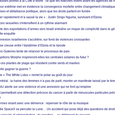
dollars promis à la Côte d’Ivoire : ce que les marchés voient avant les agences de n
ur extrême met en évidence la convergence mortelle entre changement climatique,
ses et défaillance politique, alors que les droits partent en fumée
ner rapidement m’a sauvé la vie » : Justin Singo Nguma, survivant d’Ebola
ences sexuelles s'intensifient à un rythme alarmant
te des exportations d’armes vers Israël entraîne un risque de complicité dans le g
lle enquête
annexion israélienne s'accélère, sur fond de violences croissantes
se creuse entre l’épidémie d’Ebola et la riposte
io Guterres tente de relancer le processus de paix
pillons Morpho inspireront-elles les centrales solaires du futur ?
ces plantes de plage qui résistent contre vents et marées
lle gagner la guerre ?
e « The White Lotus » remet le polar au goût du jour
tréal : la haine des femmes n’a pas de parti, montre un manifeste laissé par le tire
NU alerte sur une violence et une annexion qui ne font qu’empirer
 permettrait une détection précoce du cancer à partir de minuscules particules pré
s
nnes vivant avec une démence : repenser le rôle de la musique
ée SpaceX va percuter la Lune… Un accident qui pose déjà des questions de droit 