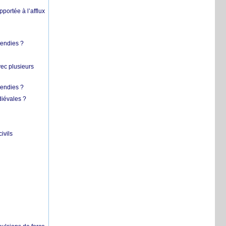
pportée à l’afflux
cendies ?
vec plusieurs
cendies ?
diévales ?
ivils