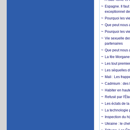
Espagne. Il faut
exceptionnel d
Pourquoi les vie
Que peut nous ap
Pourquoi les vie
Vie sexuelle des
partenaires
Que peut nous ap
La fée Morgane 
Les tout premier
Les séquelles d
Mali : Les frapp
Cadmium : des l
Habiter en haute
Refusé par l'Éta
Les éclats de la
La technologie p
Inspection du hij
Ukraine : le ch