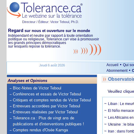
Directeur / Éditeur: Victor Teboul, Ph.D.
Regard
sur nous et ouverture sur le monde
Indépendant et neutre par rapport à toute orientation
politique ou religieuse, Tolerance.ca
vise à promouvoir
®
les grands principes démocratiques
sur lesquels repose la tolérance.
•
Accueil
Qui s
Jeudi 6 août 2026
•
Abonnement
O
Observatoi
Analyses et Opinions
Bloc-Notes de Victor Teboul
Veuillez cliqu
Conférences et essais de Victor Teboul
Critiques et comptes rendus de Victor Teboul
Liban : Le meurt
Entrevues accordées par Victor Teboul
El Niño menace 
Entrevues réalisées par Victor Teboul
Les Africains en
Tolerance.ca : Plus de vingt ans de
publications et d'interventions publiques !
Ukraine : le bila
Comptes rendus d'Osée Kamga
Iran : dans l'om