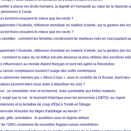
 veiller à placer les droits humains, la dignité et l’humanité au cœur de la réponse a
e personnes à Ceuta
ux torchons essuient-ils mieux que les neufs ?
prendre l’Australie, référence mondiale en matière d’alerte, sur la gestion des in
ux torchons essuient-ils mieux que les neufs ?
 rainettes : comment les femelles construisent de meilleurs nids en s'accouplant a
prendre l’Australie, référence mondiale en matière d’alerte, sur la gestion des in
: comment la sœur du roi Arthur est-elle devenue la plus célèbre des sorcières mé
s influenceurs au monde étaient français et sont nés après la Révolution
u cancer compliquent souvent l’usage des outils numériques
es aériennes menées par « Africa Corps », sous le contrôle de la Russie, tuent des c
aitues peuvent-elles nous aider à dépolluer les sols ?
ur : un immobilier cher et recherché, mais vulnérable aux fortes chaleurs
t, exigé par la rue : le tournant historique pour les personnes LGBTQ+ au Japon
 mémoire et la tentative de coup d'État à Trinité-et-Tobago
eut-elle résoudre les litiges d'arbitrage au kendo ?
ab, gifle, arrestation : le quotidien sous le régime taliban
ef de l’ONU condamne de nouvelles frappes russes meurtrières