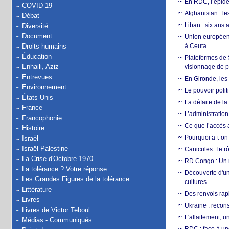
En RDC, l’épidé
COVID-19
Afghanistan : le
Débat
Liban : six ans 
Diversité
Document
Union européenn
Droits humains
à Ceuta
Éducation
Plateformes de
Enhaili, Aziz
visionnage de p
Entrevues
En Gironde, les 
Environnement
Le pouvoir poli
États-Unis
La défaite de la
France
L’administration
Francophonie
Ce que l’accès a
Histoire
Pourquoi a-t-on
Israël
Israël-Palestine
Canicules : le r
La Crise d'Octobre 1970
RD Congo : Un r
La tolérance ? Votre réponse
Découverte d'un
Les Grandes Figures de la tolérance
cultures
Littérature
Des renvois rapi
Livres
Ukraine : reconst
Livres de Victor Teboul
L'allaitement, u
Médias - Communiqués