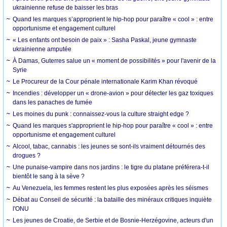
ukrainienne refuse de baisser les bras
Quand les marques s’approprient le hip-hop pour paraître « cool » : entre
opportunisme et engagement culturel
« Les enfants ont besoin de paix » : Sasha Paskal, jeune gymnaste
ukrainienne amputée
À Damas, Guterres salue un « moment de possibilités » pour l'avenir de la
Syrie
Le Procureur de la Cour pénale internationale Karim Khan révoqué
Incendies : développer un « drone-avion » pour détecter les gaz toxiques
dans les panaches de fumée
Les moines du punk : connaissez-vous la culture straight edge ?
Quand les marques s'approprient le hip-hop pour paraître « cool » : entre
opportunisme et engagement culturel
Alcool, tabac, cannabis : les jeunes se sont-ils vraiment détournés des
drogues ?
Une punaise-vampire dans nos jardins : le tigre du platane préférera-t-il
bientôt le sang à la sève ?
Au Venezuela, les femmes restent les plus exposées après les séismes
Débat au Conseil de sécurité : la bataille des minéraux critiques inquiète
l'ONU
Les jeunes de Croatie, de Serbie et de Bosnie-Herzégovine, acteurs d'un