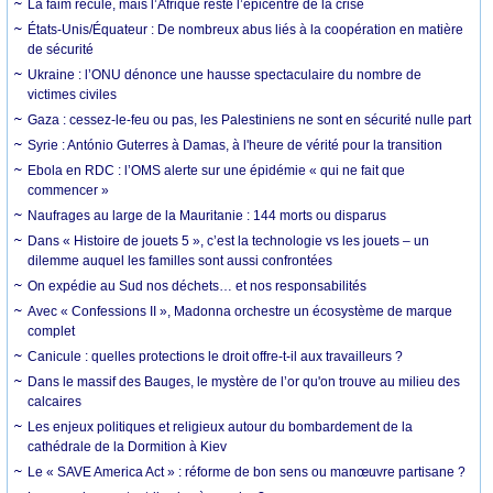
La faim recule, mais l’Afrique reste l’épicentre de la crise
États-Unis/Équateur : De nombreux abus liés à la coopération en matière
de sécurité
Ukraine : l’ONU dénonce une hausse spectaculaire du nombre de
victimes civiles
Gaza : cessez-le-feu ou pas, les Palestiniens ne sont en sécurité nulle part
Syrie : António Guterres à Damas, à l'heure de vérité pour la transition
Ebola en RDC : l’OMS alerte sur une épidémie « qui ne fait que
commencer »
Naufrages au large de la Mauritanie : 144 morts ou disparus
Dans « Histoire de jouets 5 », c’est la technologie vs les jouets – un
dilemme auquel les familles sont aussi confrontées
On expédie au Sud nos déchets… et nos responsabilités
Avec « Confessions II », Madonna orchestre un écosystème de marque
complet
Canicule : quelles protections le droit offre-t-il aux travailleurs ?
Dans le massif des Bauges, le mystère de l’or qu'on trouve au milieu des
calcaires
Les enjeux politiques et religieux autour du bombardement de la
cathédrale de la Dormition à Kiev
Le « SAVE America Act » : réforme de bon sens ou manœuvre partisane ?