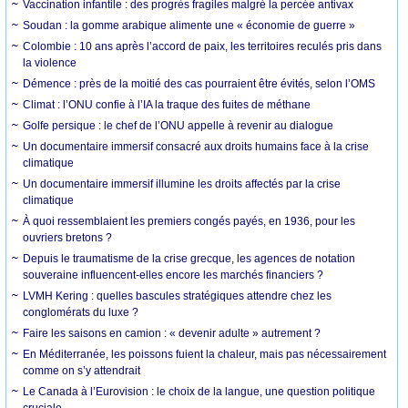
Vaccination infantile : des progrès fragiles malgré la percée antivax
Soudan : la gomme arabique alimente une « économie de guerre »
Colombie : 10 ans après l’accord de paix, les territoires reculés pris dans
la violence
Démence : près de la moitié des cas pourraient être évités, selon l’OMS
Climat : l’ONU confie à l’IA la traque des fuites de méthane
Golfe persique : le chef de l’ONU appelle à revenir au dialogue
Un documentaire immersif consacré aux droits humains face à la crise
climatique
Un documentaire immersif illumine les droits affectés par la crise
climatique
À quoi ressemblaient les premiers congés payés, en 1936, pour les
ouvriers bretons ?
Depuis le traumatisme de la crise grecque, les agences de notation
souveraine influencent-elles encore les marchés financiers ?
LVMH Kering : quelles bascules stratégiques attendre chez les
conglomérats du luxe ?
Faire les saisons en camion : « devenir adulte » autrement ?
En Méditerranée, les poissons fuient la chaleur, mais pas nécessairement
comme on s’y attendrait
Le Canada à l’Eurovision : le choix de la langue, une question politique
cruciale