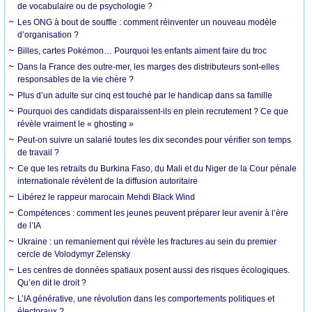
de vocabulaire ou de psychologie ?
Les ONG à bout de souffle : comment réinventer un nouveau modèle
d’organisation ?
Billes, cartes Pokémon… Pourquoi les enfants aiment faire du troc
Dans la France des outre-mer, les marges des distributeurs sont-elles
responsables de la vie chère ?
Plus d’un adulte sur cinq est touché par le handicap dans sa famille
Pourquoi des candidats disparaissent-ils en plein recrutement ? Ce que
révèle vraiment le « ghosting »
Peut-on suivre un salarié toutes les dix secondes pour vérifier son temps
de travail ?
Ce que les retraits du Burkina Faso, du Mali et du Niger de la Cour pénale
internationale révèlent de la diffusion autoritaire
Libérez le rappeur marocain Mehdi Black Wind
Compétences : comment les jeunes peuvent préparer leur avenir à l’ère
de l’IA
Ukraine : un remaniement qui révèle les fractures au sein du premier
cercle de Volodymyr Zelensky
Les centres de données spatiaux posent aussi des risques écologiques.
Qu’en dit le droit ?
L’IA générative, une révolution dans les comportements politiques et
électoraux ?