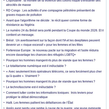
Cisjordanie : la montée de la violence des colons risque d'entraîner des
atrocités de masse
RD Congo : Les activités d’une compagnie pétrolière présentent de
graves risques de pollution
Avant que l'algorithme ne décide : le récit queer comme forme de
résistance au Nigéria
Le numéro 24 du Brésil sera porté pendant la Coupe du monde 2026. Et il
contient un message.
Brésil : Un avertissement sur la façon dont l'IA et les deepfakes peuvent
devenir un « risque excessif » pour les femmes et les filles
Forteresse Europe : le nouveau pacte sur la migration et l'asile réduira
encore davantage les chances des réfugiés LGBTQ+
Pourquoi les hommes mangent-ils plus de viande que les femmes ?
Le totalitarisme numérique est-il inéluctable ?
« Avec seulement trois opérateurs télécoms, ce sera forcément plus cher
qu’à quatre ». Vraiment ?
Pourquoi les hommes mangent ils plus de viande que les femmes ?
Le technofascisme est-il inéluctable ?
Comment lutter contre les informations toxiques : trois leviers pour
protéger le débat démocratique
Haïti. Les femmes pallient les défaillances de l’État
Après avoir perdu une jambe à cause de la guerre, une jeune gymnaste