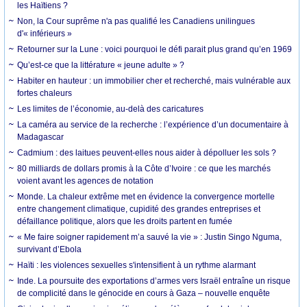
les Haïtiens ?
Non, la Cour suprême n'a pas qualifié les Canadiens unilingues
d'« inférieurs »
Retourner sur la Lune : voici pourquoi le défi parait plus grand qu’en 1969
Qu’est-ce que la littérature « jeune adulte » ?
Habiter en hauteur : un immobilier cher et recherché, mais vulnérable aux
fortes chaleurs
Les limites de l’économie, au-delà des caricatures
La caméra au service de la recherche : l’expérience d’un documentaire à
Madagascar
Cadmium : des laitues peuvent-elles nous aider à dépolluer les sols ?
80 milliards de dollars promis à la Côte d’Ivoire : ce que les marchés
voient avant les agences de notation
Monde. La chaleur extrême met en évidence la convergence mortelle
entre changement climatique, cupidité des grandes entreprises et
défaillance politique, alors que les droits partent en fumée
« Me faire soigner rapidement m’a sauvé la vie » : Justin Singo Nguma,
survivant d’Ebola
Haïti : les violences sexuelles s'intensifient à un rythme alarmant
Inde. La poursuite des exportations d’armes vers Israël entraîne un risque
de complicité dans le génocide en cours à Gaza – nouvelle enquête