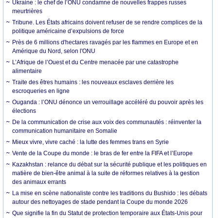
Ukraine : le chef de l’ONU condamne de nouvelles frappes russes
meurtrières
Tribune. Les États africains doivent refuser de se rendre complices de la
politique américaine d’expulsions de force
Près de 6 millions d'hectares ravagés par les flammes en Europe et en
Amérique du Nord, selon l'ONU
L’Afrique de l’Ouest et du Centre menacée par une catastrophe
alimentaire
Traite des êtres humains : les nouveaux esclaves derrière les
escroqueries en ligne
Ouganda : l’ONU dénonce un verrouillage accéléré du pouvoir après les
élections
De la communication de crise aux voix des communautés : réinventer la
communication humanitaire en Somalie
Mieux vivre, vivre caché : la lutte des femmes trans en Syrie
Vente de la Coupe du monde : le bras de fer entre la FIFA et l’Europe
Kazakhstan : relance du débat sur la sécurité publique et les politiques en
matière de bien-être animal à la suite de réformes relatives à la gestion
des animaux errants
La mise en scène nationaliste contre les traditions du Bushido : les débats
autour des nettoyages de stade pendant la Coupe du monde 2026
Que signifie la fin du Statut de protection temporaire aux États-Unis pour