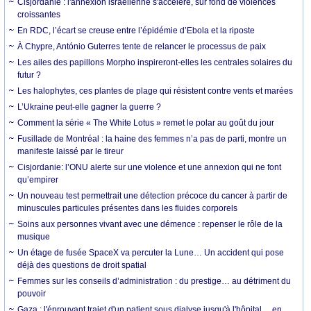
Cisjordanie : l'annexion israélienne s'accélère, sur fond de violences
croissantes
En RDC, l’écart se creuse entre l’épidémie d’Ebola et la riposte
À Chypre, António Guterres tente de relancer le processus de paix
Les ailes des papillons Morpho inspireront-elles les centrales solaires du
futur ?
Les halophytes, ces plantes de plage qui résistent contre vents et marées
L’Ukraine peut-elle gagner la guerre ?
Comment la série « The White Lotus » remet le polar au goût du jour
Fusillade de Montréal : la haine des femmes n’a pas de parti, montre un
manifeste laissé par le tireur
Cisjordanie: l’ONU alerte sur une violence et une annexion qui ne font
qu’empirer
Un nouveau test permettrait une détection précoce du cancer à partir de
minuscules particules présentes dans les fluides corporels
Soins aux personnes vivant avec une démence : repenser le rôle de la
musique
Un étage de fusée SpaceX va percuter la Lune… Un accident qui pose
déjà des questions de droit spatial
Femmes sur les conseils d’administration : du prestige… au détriment du
pouvoir
Gaza : l'éprouvant trajet d'un patient sous dialyse jusqu'à l'hôpital… en