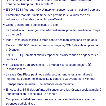
douane de Trump pour les écouler ?
EN DIRECT | Pourquoi l’ONU intervient souvent quand il est déjà trop tard
Commerce mondial : la flambée des prix masque la faiblesse des
volumes, sur fond de crise au Moyen-Orient
Gaza : des progrès fragiles contre la faim
Le foot et la foi : l’évangélisme a-t-il réellement privé le Brésil de la Coupe
du monde ?
Inde : Recours excessif à la force contre des manifestations d’étudiants
Face aux 300 000 décès annuels par noyade, l’OMS dévoile un plan de
prévention
EN DIRECT | Comment mieux empêcher les différends de dégénérer en
conflits ?
« Taxi Driver » : en 1976, le film de Martin Scorsese annonçait déjà
la manosphère
La saga One Piece peut nous aider à comprendre les alternatives à
l’entreprise traditionnelle, avec Luffy contre le Gouvernement Mondial
Transparence salariale : une avancée en demi-teinte
En Australie, 85 % des enfants utilisent encore les réseaux sociaux malgré
leur interdiction : est-ce déjà un échec ?
Comprendre l’effet des canicules sur la biodiversité du littoral avec les
sciences participatives