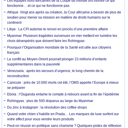
Les équipes nord-africaines de la Coupe du monde ont montré ce qui
fonctionne… et ce qui ne fonctionne pas
Afrique. Vingt ans après sa création, la Cour africaine a besoin de plus de
soutien pour mener sa mission en matière de droits humains sur le
continent
Libye : La CPI autorise le renvoi en procès d’une première affaire
Myanmar. Plusieurs tragédies survenues en mer mettent en lumière les
choix désespérés que doivent faire les Rohingyas
Pourquoi l’Organisation mondiale de la Santé est utile aux citoyens
français
Le conflit au Moyen-Orient pourrait plonger 23 millions d’enfants
supplémentaires dans la pauvreté
Venezuela : après les secours d’urgence, le long chemin de la
reconstruction
Canicule : près de 10.000 morts cet été, l’OMS appelle l’Europe à mieux
se préparer
Ebola : l’Ouganda entame le compte à rebours avant la fin de l’épidémie
Rohingyas : plus de 500 disparus au large du Myanmar
Du zinc à Instagram : la révolution des coffee shops
Quand votre chien s’habille en Prada… Les marques de luxe surfent sur
votre affect pour vous vendre leurs produits
Peut-on réussir en politique sans charisme ? Quelques pistes de réflexion