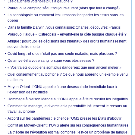
Les gauchers votent-ils plus à gauche ?
Pourquoi le camping séduit toujours autant (alors que tout a changé)
La sonobiopsie ou comment les ultrasons font parler les tissus sans les
opérer
Dans la famille Darwin, vous connaissiez Charles, découvrez Francis
Pourquoi l’algue « Ostreopsis » envahit-elle la côte basque chaque été ?
Afrique : pourquoi les décisions des tribunaux des droits humains restent
souvent lettre morte
Covid long : et si ce n'était pas une seule maladie, mais plusieurs ?
Qu’arrive-t-il à votre sang lorsque vous êtes stressé ?
« Vos trajets quotidiens sont plus dangereux que mon ancien métier »
Quel consentement autochtone ? Ce que nous apprend un exemple venu
d’ailleurs
Moyen-Orient : l’ONU appelle à une désescalade immédiate face à
l’extension des hostilités
Hommage à Nelson Mandela : l’ONU appelle à faire reculer les inégalités
Comment le mariage, le divorce et la parentalité influencent le recours au
travail autonome
Accord sur les pandémies : le chef de l'OMS presse les États d’aboutir
Conflit au Moyen-Orient : l’OMS alerte sur les conséquences humanitaires
La théorie de l’évolution est mal comprise : est-ce un problème de langue,