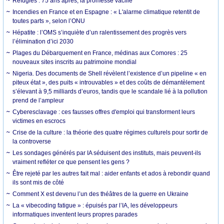
Réfugiés : 75 ans après, la promesse vacille
Incendies en France et en Espagne : « L'alarme climatique retentit de
toutes parts », selon l’ONU
Hépatite : l’OMS s’inquiète d’un ralentissement des progrès vers
l’élimination d’ici 2030
Plages du Débarquement en France, médinas aux Comores : 25
nouveaux sites inscrits au patrimoine mondial
Nigeria. Des documents de Shell révèlent l’existence d’un pipeline « en
piteux état », des puits « introuvables » et des coûts de démantèlement
s’élevant à 9,5 milliards d’euros, tandis que le scandale lié à la pollution
prend de l’ampleur
Cyberesclavage : ces fausses offres d'emploi qui transforment leurs
victimes en escrocs
Crise de la culture : la théorie des quatre régimes culturels pour sortir de
la controverse
Les sondages générés par IA séduisent des instituts, mais peuvent-ils
vraiment refléter ce que pensent les gens ?
Être rejeté par les autres fait mal : aider enfants et ados à rebondir quand
ils sont mis de côté
Comment X est devenu l’un des théâtres de la guerre en Ukraine
La « vibecoding fatigue » : épuisés par l’IA, les développeurs
informatiques inventent leurs propres parades