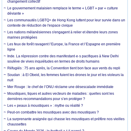
changement collectif
Le gouvernement malaisien remplace le terme « LGBT » par « culture
déviante »
Les communautés LGBTQ+ de Hong Kong luttent pour leur survie dans un
contexte de réduction de l'espace civique
Les nations mélanésiennes s'engagent à relier et étendre leurs zones
marines protégées
Les feux de forêt ravagent l’Europe, la France et l’Espagne en première
ligne
Inde. La répression contre des manifestant·e·s pacifiques à New Delhi
soulève de vives inquiétudes en termes de droits humains
Réfugiés : 75 ans après, la Convention tient bon face aux vents du repli
Soudan : à El Obeid, les femmes fuient les drones le jour et les violeurs la
nuit
Mer Rouge : le chef de l’ONU réclame une désescalade immédiate
Moustiques, tiques et autres vecteurs de maladies : quelles sont les
dernières recommandations pour s’en protéger ?
Les « peaux à moustiques » : mythe ou réalité ?
Peut-on combattre les moustiques avec des moustiques ?
La surprenante araignée qui chasse les moustiques et préfère nos vieilles
chaussettes
Coupe du Monde 2026 : le football a-t-il gagné ?