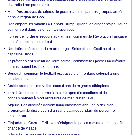
charrette tirée par un âne
Mali. Des preuves de crimes de guerre commis par des groupes armés
dans la région de Gao
Des empereurs romains à Donald Trump : quand les dirigeants politiques
se montrent dans les enceintes sportives
Forces de l’ordre et recours aux armes : comment la Révolution française
a posé les termes du débat
Une icône méconnue du marronnage : Selomoh del Castilho et le
capitaine Broos
Ils prétendaient revenir de Terre sainte : comment les poètes médiévaux
démasquaient les faux pèlerins
Sénégal : comment le football est passé d’un héritage colonial à une
passion nationale
Arabie saoudite : nouvelles exécutions de migrants éthiopiens
Iran. Il faut mettre un terme à la campagne d’exécutions et de
condamnations à mort arbitraires de manifestant·e·s
Algérie. Les autorités doivent immédiatement annuler la décision
prononçant la dissolution d’un syndicat indépendant du personnel
enseignant
Cisjordanie, Gaza : l’ONU voit s’éloigner la paix à mesure que le conflit
change de visage