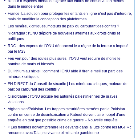
Retour d'espèces menacées grâce aux efforts de conservation menés
dans le monde entier
France. La solution pour protéger les enfants en ligne n’est pas d’interdire,
mais de modifier la conception des plateformes
Les minéraux critiques, moteurs de paix ou carburant des conflits ?
Nicaragua : l'ONU déplore de nouvelles atteintes aux droits civils et
politiques
RDC : des experts de l'ONU dénoncent le « règne de la terreur » imposé
par le M23
Feu vert pour des routes plus sûres : l'ONU veut réduire de moitié le
nombre de morts et blessés
Du lithium au nickel : comment l’ONU aide à tirer le meilleur parti des
minéraux critiques
EN DIRECT du Conseil de sécurité | Les minéraux critiques, moteurs de
paix ou carburant des conflits ?
Cisjordanie : l’ONU accuse les autorités palestiniennes de graves
violations
Afghanistan/Pakistan. Les frappes meurtrières menées par le Pakistan
contre un centre de désintoxication à Kaboul doivent faire l’objet d’une
enquête en tant que possible crime de guerre – Nouvelle enquête
« Les femmes doivent prendre les devants dans la lutte contre les MGF » :
rencontre avec Tala, survivante et militante gambienne