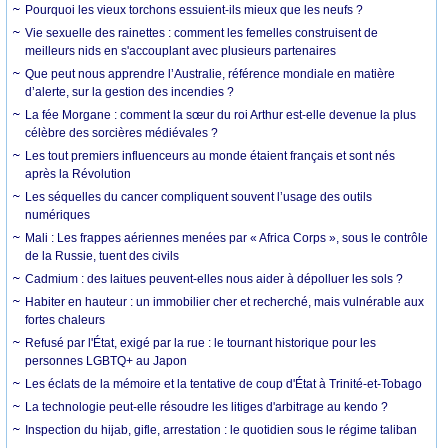
Pourquoi les vieux torchons essuient-ils mieux que les neufs ?
Vie sexuelle des rainettes : comment les femelles construisent de
meilleurs nids en s'accouplant avec plusieurs partenaires
Que peut nous apprendre l’Australie, référence mondiale en matière
d’alerte, sur la gestion des incendies ?
La fée Morgane : comment la sœur du roi Arthur est-elle devenue la plus
célèbre des sorcières médiévales ?
Les tout premiers influenceurs au monde étaient français et sont nés
après la Révolution
Les séquelles du cancer compliquent souvent l’usage des outils
numériques
Mali : Les frappes aériennes menées par « Africa Corps », sous le contrôle
de la Russie, tuent des civils
Cadmium : des laitues peuvent-elles nous aider à dépolluer les sols ?
Habiter en hauteur : un immobilier cher et recherché, mais vulnérable aux
fortes chaleurs
Refusé par l'État, exigé par la rue : le tournant historique pour les
personnes LGBTQ+ au Japon
Les éclats de la mémoire et la tentative de coup d'État à Trinité-et-Tobago
La technologie peut-elle résoudre les litiges d'arbitrage au kendo ?
Inspection du hijab, gifle, arrestation : le quotidien sous le régime taliban