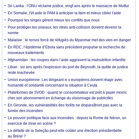
Sri Lanka : l’ONU réclame justice, vingt ans après le massacre de Muttur
En Somalie, l'IA aide le PAM à anticiper la faim et mieux cibler l'aide
Pourquoi les singes gèrent mieux les conflits que nous
Pour protéger les oiseaux, les vitres anti-collision doivent devenir la
norme
Malaisie : le renvoi forcé de réfugiés du Myanmar met des vies en danger
En RDC, l’épidémie d’Ebola sans précédent propulse la recherche de
nouveaux traitements
Afghanistan : les coupes dans l’aide aggravent la malnutrition infantile
Liban : six ans après l'explosion du port de Beyrouth, la quête de justice
reste inachevée
Union européenne. Les dirigeant·e·s européens doivent réagir avec
humanité et solidarité concernant la situation à Ceuta
Plateformes de SVOD : quand le consommateur est prêt à payer moins
cher son abonnement en échange du visionnage de publicités
En Gironde, les vulnérabilités des forêts ne disparaîtront pas avec la
fumée des incendies
Le pouvoir politique face aux incendies : depuis la Rome de Néron, un
exercice de mise en scène ?
La défaite de la Seleção peut-elle coûter une élection présidentielle
au Brésil ?