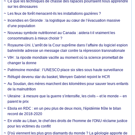
Ce que les techniques de chasse des rapaces pourraient nous apprendre
sur les dinosaures
Les feux de forêt menacent-ils les installations gazières ?
Incendies en Gironde : la logistique au cœur de l’évacuation massive
d’une population
Nouveau symbole nutritionnel au Canada : aidera-t-il vraiment les
consommateurs à mieux choisir ?
Royaume-Uni. L’arrêt de la Cour suprême dans l’affaire du logiciel espion
bahreïnite adresse un message clair contre la répression transnationale
VIH : la riposte mondiale vacille au moment où la science promettait de
changer la donne
Patrimoine mondial : l’UNESCO place six sites sous haute surveillance
Réfugié devenu star du basket, Wenyen Gabriel rejoint le HCR
Au Soudan, des mères marchent des kilomètres pour sauver leurs enfants
de la malnutrition
Ukraine : à mesure que la guerre s’intensifie, les civils – et le monde – en
paient le prix
Ebola en RDC : en un peu plus de deux mois, l'épidémie frôle le bilan
record de 2018-2020
En visite au Liban, le chef des droits de l'homme de l'ONU réclame justice
pour les victimes du conflit
D'où viennent les plus gros diamants du monde ? La géologie apporte de