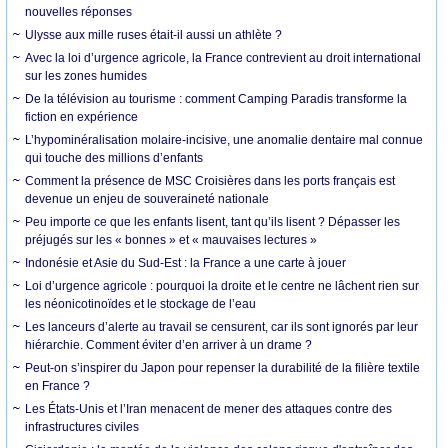
nouvelles réponses
Ulysse aux mille ruses était-il aussi un athlète ?
Avec la loi d’urgence agricole, la France contrevient au droit international
sur les zones humides
De la télévision au tourisme : comment Camping Paradis transforme la
fiction en expérience
L’hypominéralisation molaire-incisive, une anomalie dentaire mal connue
qui touche des millions d’enfants
Comment la présence de MSC Croisières dans les ports français est
devenue un enjeu de souveraineté nationale
Peu importe ce que les enfants lisent, tant qu’ils lisent ? Dépasser les
préjugés sur les « bonnes » et « mauvaises lectures »
Indonésie et Asie du Sud-Est : la France a une carte à jouer
Loi d’urgence agricole : pourquoi la droite et le centre ne lâchent rien sur
les néonicotinoïdes et le stockage de l’eau
Les lanceurs d’alerte au travail se censurent, car ils sont ignorés par leur
hiérarchie. Comment éviter d’en arriver à un drame ?
Peut-on s’inspirer du Japon pour repenser la durabilité de la filière textile
en France ?
Les États-Unis et l’Iran menacent de mener des attaques contre des
infrastructures civiles