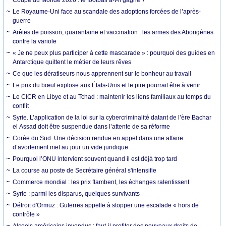
Le Royaume-Uni face au scandale des adoptions forcées de l’après-
guerre
Arêtes de poisson, quarantaine et vaccination : les armes des Aborigènes
contre la variole
« Je ne peux plus participer à cette mascarade » : pourquoi des guides en
Antarctique quittent le métier de leurs rêves
Ce que les dératiseurs nous apprennent sur le bonheur au travail
Le prix du bœuf explose aux États-Unis et le pire pourrait être à venir
Le CICR en Libye et au Tchad : maintenir les liens familiaux au temps du
conflit
Syrie. L’application de la loi sur la cybercriminalité datant de l’ère Bachar
el Assad doit être suspendue dans l’attente de sa réforme
Corée du Sud. Une décision rendue en appel dans une affaire
d’avortement met au jour un vide juridique
Pourquoi l’ONU intervient souvent quand il est déjà trop tard
La course au poste de Secrétaire général s'intensifie
Commerce mondial : les prix flambent, les échanges ralentissent
Syrie : parmi les disparus, quelques survivants
Détroit d'Ormuz : Guterres appelle à stopper une escalade « hors de
contrôle »
Alcools américains invendus : faut-il profiter des nouveaux droits de