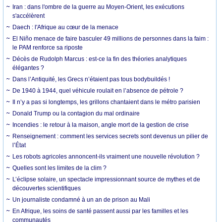
Iran : dans l'ombre de la guerre au Moyen-Orient, les exécutions
s'accélèrent
Daech : l'Afrique au cœur de la menace
El Niño menace de faire basculer 49 millions de personnes dans la faim :
le PAM renforce sa riposte
Décès de Rudolph Marcus : est-ce la fin des théories analytiques
élégantes ?
Dans l’Antiquité, les Grecs n’étaient pas tous bodybuildés !
De 1940 à 1944, quel véhicule roulait en l’absence de pétrole ?
Il n’y a pas si longtemps, les grillons chantaient dans le métro parisien
Donald Trump ou la contagion du mal ordinaire
Incendies : le retour à la maison, angle mort de la gestion de crise
Renseignement : comment les services secrets sont devenus un pilier de
l’État
Les robots agricoles annoncent-ils vraiment une nouvelle révolution ?
Quelles sont les limites de la clim ?
L’éclipse solaire, un spectacle impressionnant source de mythes et de
découvertes scientifiques
Un journaliste condamné à un an de prison au Mali
En Afrique, les soins de santé passent aussi par les familles et les
communautés