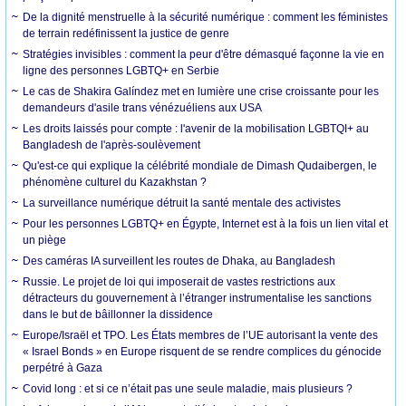
De la dignité menstruelle à la sécurité numérique : comment les féministes
de terrain redéfinissent la justice de genre
Stratégies invisibles : comment la peur d'être démasqué façonne la vie en
ligne des personnes LGBTQ+ en Serbie
Le cas de Shakira Galíndez met en lumière une crise croissante pour les
demandeurs d'asile trans vénézuéliens aux USA
Les droits laissés pour compte : l'avenir de la mobilisation LGBTQI+ au
Bangladesh de l'après-soulèvement
Qu'est-ce qui explique la célébrité mondiale de Dimash Qudaibergen, le
phénomène culturel du Kazakhstan ?
La surveillance numérique détruit la santé mentale des activistes
Pour les personnes LGBTQ+ en Égypte, Internet est à la fois un lien vital et
un piège
Des caméras IA surveillent les routes de Dhaka, au Bangladesh
Russie. Le projet de loi qui imposerait de vastes restrictions aux
détracteurs du gouvernement à l’étranger instrumentalise les sanctions
dans le but de bâillonner la dissidence
Europe/Israël et TPO. Les États membres de l’UE autorisant la vente des
« Israel Bonds » en Europe risquent de se rendre complices du génocide
perpétré à Gaza
Covid long : et si ce n’était pas une seule maladie, mais plusieurs ?