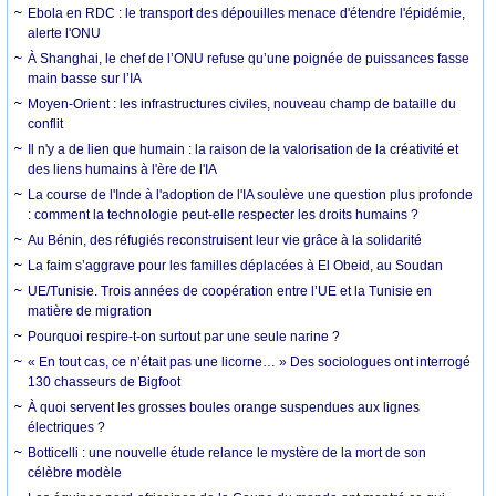
Ebola en RDC : le transport des dépouilles menace d'étendre l'épidémie,
alerte l'ONU
À Shanghai, le chef de l’ONU refuse qu’une poignée de puissances fasse
main basse sur l’IA
Moyen-Orient : les infrastructures civiles, nouveau champ de bataille du
conflit
Il n'y a de lien que humain : la raison de la valorisation de la créativité et
des liens humains à l'ère de l'IA
La course de l'Inde à l'adoption de l'IA soulève une question plus profonde
: comment la technologie peut-elle respecter les droits humains ?
Au Bénin, des réfugiés reconstruisent leur vie grâce à la solidarité
La faim s’aggrave pour les familles déplacées à El Obeid, au Soudan
UE/Tunisie. Trois années de coopération entre l’UE et la Tunisie en
matière de migration
Pourquoi respire-t-on surtout par une seule narine ?
« En tout cas, ce n’était pas une licorne… » Des sociologues ont interrogé
130 chasseurs de Bigfoot
À quoi servent les grosses boules orange suspendues aux lignes
électriques ?
Botticelli : une nouvelle étude relance le mystère de la mort de son
célèbre modèle