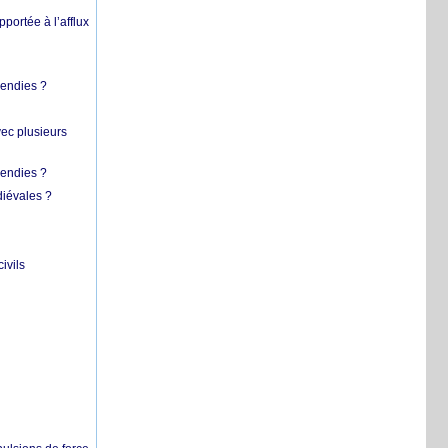
pportée à l’afflux
cendies ?
vec plusieurs
cendies ?
diévales ?
ivils