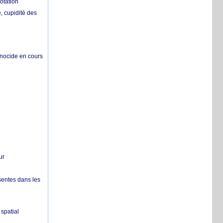
otation
 cupidité des
énocide en cours
ur
sentes dans les
spatial