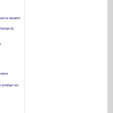
nt la situation
échange du
?
chaleur
r protéger les