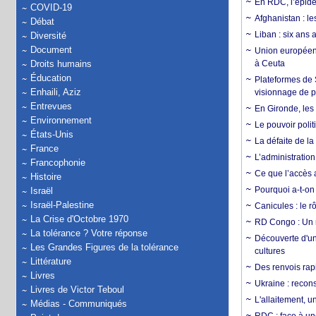
En RDC, l’épidé
COVID-19
Afghanistan : le
Débat
Liban : six ans 
Diversité
Document
Union européenn
Droits humains
à Ceuta
Éducation
Plateformes de
Enhaili, Aziz
visionnage de p
Entrevues
En Gironde, les 
Environnement
Le pouvoir poli
États-Unis
La défaite de la
France
L’administration
Francophonie
Ce que l’accès a
Histoire
Pourquoi a-t-on
Israël
Israël-Palestine
Canicules : le r
La Crise d'Octobre 1970
RD Congo : Un r
La tolérance ? Votre réponse
Découverte d'un
Les Grandes Figures de la tolérance
cultures
Littérature
Des renvois rapi
Livres
Ukraine : reconst
Livres de Victor Teboul
L'allaitement, u
Médias - Communiqués