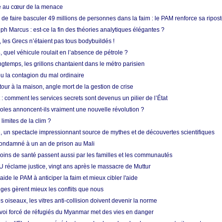
ue au cœur de la menace
e faire basculer 49 millions de personnes dans la faim : le PAM renforce sa ripos
h Marcus : est-ce la fin des théories analytiques élégantes ?
, les Grecs n’étaient pas tous bodybuildés !
 quel véhicule roulait en l’absence de pétrole ?
longtemps, les grillons chantaient dans le métro parisien
 la contagion du mal ordinaire
etour à la maison, angle mort de la gestion de crise
 comment les services secrets sont devenus un pilier de l’État
coles annoncent-ils vraiment une nouvelle révolution ?
limites de la clim ?
re, un spectacle impressionnant source de mythes et de découvertes scientifiques
condamné à un an de prison au Mali
soins de santé passent aussi par les familles et les communautés
U réclame justice, vingt ans après le massacre de Muttur
aide le PAM à anticiper la faim et mieux cibler l'aide
nges gèrent mieux les conflits que nous
s oiseaux, les vitres anti-collision doivent devenir la norme
envoi forcé de réfugiés du Myanmar met des vies en danger