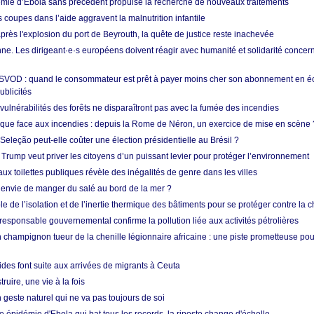
mie d’Ebola sans précédent propulse la recherche de nouveaux traitements
s coupes dans l’aide aggravent la malnutrition infantile
après l'explosion du port de Beyrouth, la quête de justice reste inachevée
e. Les dirigeant·e·s européens doivent réagir avec humanité et solidarité concerna
 SVOD : quand le consommateur est prêt à payer moins cher son abonnement en 
ublicités
vulnérabilités des forêts ne disparaîtront pas avec la fumée des incendies
tique face aux incendies : depuis la Rome de Néron, un exercice de mise en scène 
 Seleção peut-elle coûter une élection présidentielle au Brésil ?
 Trump veut priver les citoyens d’un puissant levier pour protéger l’environnement
ux toilettes publiques révèle des inégalités de genre dans les villes
 envie de manger du salé au bord de la mer ?
ôle de l’isolation et de l’inertie thermique des bâtiments pour se protéger contre la 
esponsable gouvernemental confirme la pollution liée aux activités pétrolières
 champignon tueur de la chenille légionnaire africaine : une piste prometteuse pou
des font suite aux arrivées de migrants à Ceuta
ruire, une vie à la fois
n geste naturel qui ne va pas toujours de soi