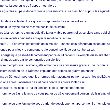
 épidémie d'Ebola qui bat tous les records, la riposte change d'échelle
nonce la poursuite de frappes meurtrières
s agricoles au pays doivent croître pour survivre, et ce n’est bon ni pour les agricul
t
in de vie et le deuil : ce que nous apprend « La vie devant soi »
ans d’un mythe qui ne raconte pas toute l’histoire
es à la recherche d’un modèle d’affaires viable pourront-elles survivre sans publici
les universités peinent à enrayer le recul de la lecture
i nous » : la nouvelle plateforme de la Maison-Blanche et la déshumanisation des s
onde pour mieux le comprendre : le pouvoir politique des contre-cartes
énergétique passe-t-elle forcément par l’électrification ? L’exemple du solaire th
d’autres pays pas forcément plus ensoleillés
offre d’emploi sur Facebook, elle échappe à ses ravisseurs grâce à une inconnue
istère israélien de la Défense implique des crimes de guerre potentiels
nts au Sénégal : pourquoi les normes internationales peinent à saisir les réalités l
q ans après, l'offensive des talibans contre les droits s'intensifie
quels sont les facteurs qui influencent le plus leur comportement ?
homme ou à une femme de vous parler de développement personnel, ils n’emploie
homme ou une femme de vous parler de développement personnel, ils n’emploiero