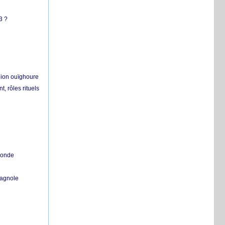
3 ?
égion ouïghoure
, rôles rituels
 monde
pagnole