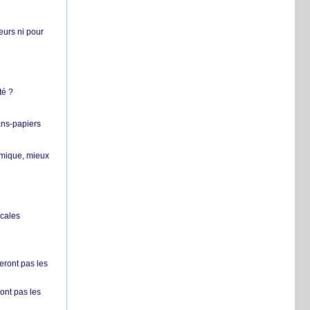
teurs ni pour
té ?
ans-papiers
ermique, mieux
ocales
ront pas les
nt pas les