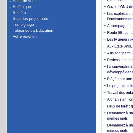
RDC : face à une
Point de vue
Polémique
Gaza : l’ONU dé
Société
Les exploitation
Sous les projecteurs
l’environnemen
Témoignage
Accompagner la f
Tolerance.ca Éducation
Route 66 : cent 
Votre réaction
Les IA générativ
Aux États-Unis, 
« Ils sont parm
Redessiner le m
La souveraineté 
développé dans 
Piégée par une 
Le projet du min
Travail des enfa
Afghanistan : cin
Feux de forêt : 
Demandez à un 
mêmes mots
Demandez à un 
mêmes mots