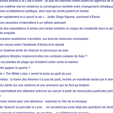
dollars promis à la Côte d’Ivoire : ce que les marchés voient avant les agences de n
ur extrême met en évidence la convergence mortelle entre changement climatique,
ses et défaillance politique, alors que les droits partent en fumée
ner rapidement m’a sauvé la vie » : Justin Singo Nguma, survivant d’Ebola
ences sexuelles s'intensifient à un rythme alarmant
te des exportations d’armes vers Israël entraîne un risque de complicité dans le g
lle enquête
annexion israélienne s'accélère, sur fond de violences croissantes
se creuse entre l’épidémie d’Ebola et la riposte
io Guterres tente de relancer le processus de paix
pillons Morpho inspireront-elles les centrales solaires du futur ?
ces plantes de plage qui résistent contre vents et marées
lle gagner la guerre ?
e « The White Lotus » remet le polar au goût du jour
tréal : la haine des femmes n’a pas de parti, montre un manifeste laissé par le tire
NU alerte sur une violence et une annexion qui ne font qu’empirer
 permettrait une détection précoce du cancer à partir de minuscules particules pré
s
nnes vivant avec une démence : repenser le rôle de la musique
ée SpaceX va percuter la Lune… Un accident qui pose déjà des questions de droit 