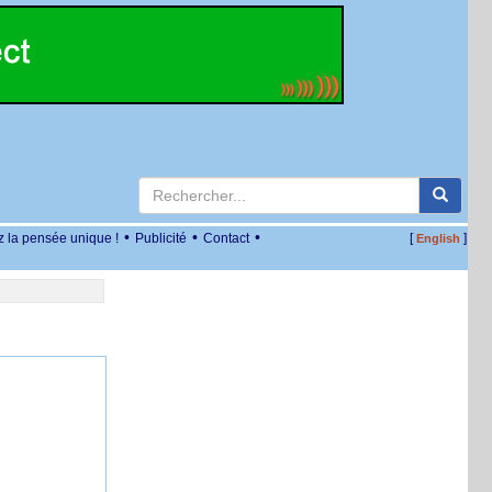
•
•
•
z la pensée unique !
Publicité
Contact
[
]
English