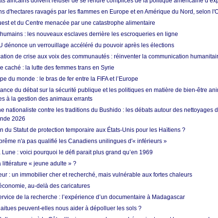
ts africains doivent refuser de se rendre complices de la politique américaine d’ex
ons d'hectares ravagés par les flammes en Europe et en Amérique du Nord, selon l
Ouest et du Centre menacée par une catastrophe alimentaire
 humains : les nouveaux esclaves derrière les escroqueries en ligne
 dénonce un verrouillage accéléré du pouvoir après les élections
tion de crise aux voix des communautés : réinventer la communication humanitai
re caché : la lutte des femmes trans en Syrie
e du monde : le bras de fer entre la FIFA et l’Europe
ance du débat sur la sécurité publique et les politiques en matière de bien-être ani
es à la gestion des animaux errants
 nationaliste contre les traditions du Bushido : les débats autour des nettoyages
onde 2026
fin du Statut de protection temporaire aux États-Unis pour les Haïtiens ?
rême n'a pas qualifié les Canadiens unilingues d'« inférieurs »
 Lune : voici pourquoi le défi parait plus grand qu’en 1969
 littérature « jeune adulte » ?
ur : un immobilier cher et recherché, mais vulnérable aux fortes chaleurs
’économie, au-delà des caricatures
rvice de la recherche : l’expérience d’un documentaire à Madagascar
aitues peuvent-elles nous aider à dépolluer les sols ?