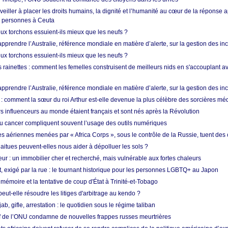
 veiller à placer les droits humains, la dignité et l’humanité au cœur de la réponse a
e personnes à Ceuta
ux torchons essuient-ils mieux que les neufs ?
prendre l’Australie, référence mondiale en matière d’alerte, sur la gestion des in
ux torchons essuient-ils mieux que les neufs ?
 rainettes : comment les femelles construisent de meilleurs nids en s'accouplant a
prendre l’Australie, référence mondiale en matière d’alerte, sur la gestion des in
: comment la sœur du roi Arthur est-elle devenue la plus célèbre des sorcières mé
s influenceurs au monde étaient français et sont nés après la Révolution
u cancer compliquent souvent l’usage des outils numériques
es aériennes menées par « Africa Corps », sous le contrôle de la Russie, tuent des c
aitues peuvent-elles nous aider à dépolluer les sols ?
ur : un immobilier cher et recherché, mais vulnérable aux fortes chaleurs
t, exigé par la rue : le tournant historique pour les personnes LGBTQ+ au Japon
 mémoire et la tentative de coup d'État à Trinité-et-Tobago
eut-elle résoudre les litiges d'arbitrage au kendo ?
ab, gifle, arrestation : le quotidien sous le régime taliban
ef de l’ONU condamne de nouvelles frappes russes meurtrières