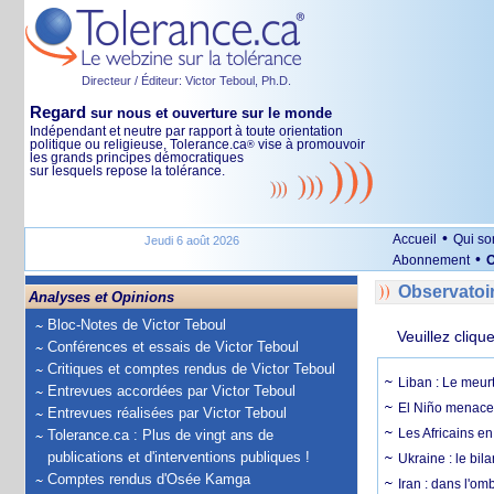
Directeur / Éditeur: Victor Teboul, Ph.D.
Regard
sur nous et ouverture sur le monde
Indépendant et neutre par rapport à toute orientation
politique ou religieuse, Tolerance.ca
vise à promouvoir
®
les grands principes démocratiques
sur lesquels repose la tolérance.
•
Accueil
Qui s
Jeudi 6 août 2026
•
Abonnement
O
Observatoi
Analyses et Opinions
Bloc-Notes de Victor Teboul
Veuillez cliqu
Conférences et essais de Victor Teboul
Critiques et comptes rendus de Victor Teboul
Liban : Le meurt
Entrevues accordées par Victor Teboul
El Niño menace 
Entrevues réalisées par Victor Teboul
Les Africains en
Tolerance.ca : Plus de vingt ans de
publications et d'interventions publiques !
Ukraine : le bila
Comptes rendus d'Osée Kamga
Iran : dans l'om