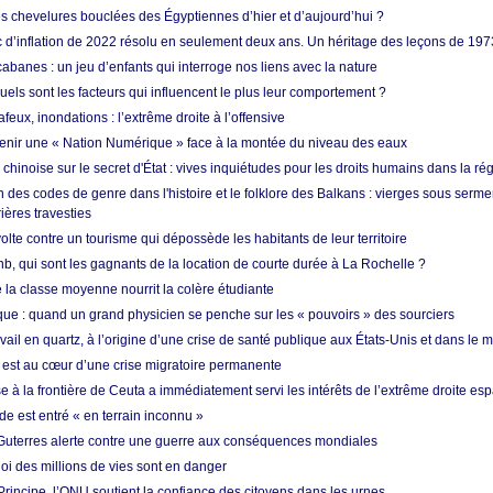
es chevelures bouclées des Égyptiennes d’hier et d’aujourd’hui ?
ic d’inflation de 2022 résolu en seulement deux ans. Un héritage des leçons de 197
abanes : un jeu d’enfants qui interroge nos liens avec la nature
quels sont les facteurs qui influencent le plus leur comportement ?
eux, inondations : l’extrême droite à l’offensive
enir une « Nation Numérique » face à la montée du niveau des eaux
hinoise sur le secret d'État : vives inquiétudes pour les droits humains dans la r
 des codes de genre dans l'histoire et le folklore des Balkans : vierges sous serment
ières travesties
lte contre un tourisme qui dépossède les habitants de leur territoire
nb, qui sont les gagnants de la location de courte durée à La Rochelle ?
de la classe moyenne nourrit la colère étudiante
ique : quand un grand physicien se penche sur les « pouvoirs » des sourciers
vail en quartz, à l’origine d’une crise de santé publique aux États-Unis et dans le
est au cœur d’une crise migratoire permanente
 à la frontière de Ceuta a immédiatement servi les intérêts de l’extrême droite es
de est entré « en terrain inconnu »
Guterres alerte contre une guerre aux conséquences mondiales
oi des millions de vies sont en danger
rincipe, l’ONU soutient la confiance des citoyens dans les urnes