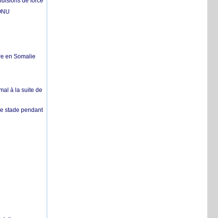
pulsions de force
'ONU
re en Somalie
mal à la suite de
 de stade pendant