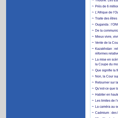
Tribune. Les Éta
Près de 6 milli
L’Afrique de l’
Traite des êtres
Ouganda : l’ONU
De la communica
Mieux vivre, viv
Vente de la Coup
Kazakhstan : rel
réformes relativ
La mise en scène
la Coupe du m
Que signifie la 
Non, la Cour sup
Retourner sur la
Qu’est-ce que la
Habiter en haute
Les limites de l
La caméra au se
Cadmium : des l