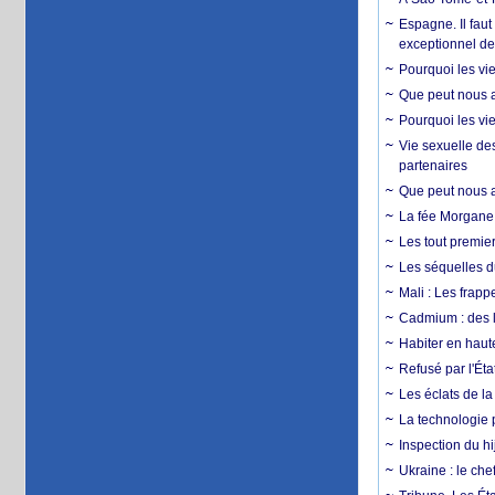
Espagne. Il faut
exceptionnel d
Pourquoi les vie
Que peut nous ap
Pourquoi les vie
Vie sexuelle des
partenaires
Que peut nous ap
La fée Morgane 
Les tout premier
Les séquelles d
Mali : Les frapp
Cadmium : des l
Habiter en haute
Refusé par l'Éta
Les éclats de la
La technologie p
Inspection du hij
Ukraine : le ch