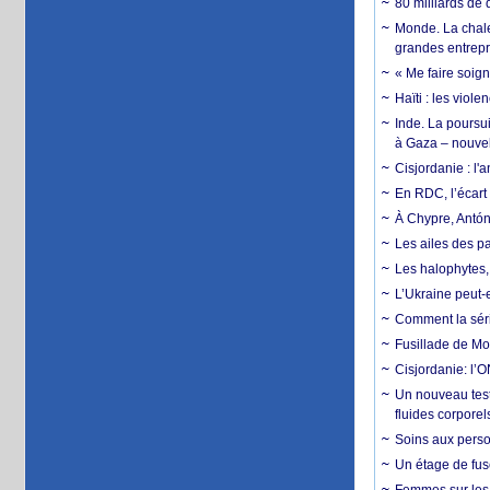
80 milliards de 
Monde. La chale
grandes entrepri
« Me faire soig
Haïti : les viol
Inde. La poursui
à Gaza – nouve
Cisjordanie : l'
En RDC, l’écart 
À Chypre, Antón
Les ailes des pa
Les halophytes, 
L’Ukraine peut-e
Comment la séri
Fusillade de Mon
Cisjordanie: l’O
Un nouveau test
fluides corporel
Soins aux perso
Un étage de fus