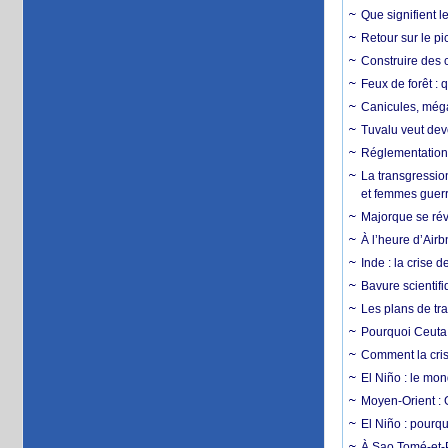
Que signifient l
Retour sur le p
Construire des c
Feux de forêt : 
Canicules, mégaf
Tuvalu veut dev
Réglementation c
La transgression
et femmes guerr
Majorque se révo
À l’heure d’Airb
Inde : la crise 
Bavure scientif
Les plans de tra
Pourquoi Ceuta 
Comment la crise
El Niño : le mon
Moyen-Orient : 
El Niño : pourqu
À Sao Tomé-et-P