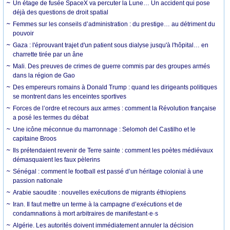
Un étage de fusée SpaceX va percuter la Lune… Un accident qui pose
déjà des questions de droit spatial
Femmes sur les conseils d’administration : du prestige… au détriment du
pouvoir
Gaza : l'éprouvant trajet d'un patient sous dialyse jusqu'à l'hôpital… en
charrette tirée par un âne
Mali. Des preuves de crimes de guerre commis par des groupes armés
dans la région de Gao
Des empereurs romains à Donald Trump : quand les dirigeants politiques
se montrent dans les enceintes sportives
Forces de l’ordre et recours aux armes : comment la Révolution française
a posé les termes du débat
Une icône méconnue du marronnage : Selomoh del Castilho et le
capitaine Broos
Ils prétendaient revenir de Terre sainte : comment les poètes médiévaux
démasquaient les faux pèlerins
Sénégal : comment le football est passé d’un héritage colonial à une
passion nationale
Arabie saoudite : nouvelles exécutions de migrants éthiopiens
Iran. Il faut mettre un terme à la campagne d’exécutions et de
condamnations à mort arbitraires de manifestant·e·s
Algérie. Les autorités doivent immédiatement annuler la décision