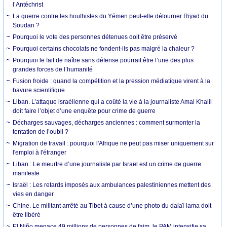
l’Antéchrist
La guerre contre les houthistes du Yémen peut-elle détourner Riyad du
Soudan ?
Pourquoi le vote des personnes détenues doit être préservé
Pourquoi certains chocolats ne fondent-ils pas malgré la chaleur ?
Pourquoi le fait de naître sans défense pourrait être l’une des plus
grandes forces de l’humanité
Fusion froide : quand la compétition et la pression médiatique virent à la
bavure scientifique
Liban. L’attaque israélienne qui a coûté la vie à la journaliste Amal Khalil
doit faire l’objet d’une enquête pour crime de guerre
Décharges sauvages, décharges anciennes : comment surmonter la
tentation de l’oubli ?
Migration de travail : pourquoi l'Afrique ne peut pas miser uniquement sur
l'emploi à l'étranger
Liban : Le meurtre d’une journaliste par Israël est un crime de guerre
manifeste
Israël : Les retards imposés aux ambulances palestiniennes mettent des
vies en danger
Chine. Le militant arrêté au Tibet à cause d’une photo du dalaï-lama doit
être libéré
El Niño menace 49 millions de personnes de faim, le PAM intensifie sa