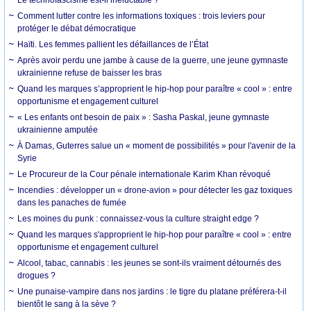
Le technofascisme est-il inéluctable ?
Comment lutter contre les informations toxiques : trois leviers pour
protéger le débat démocratique
Haïti. Les femmes pallient les défaillances de l’État
Après avoir perdu une jambe à cause de la guerre, une jeune gymnaste
ukrainienne refuse de baisser les bras
Quand les marques s’approprient le hip-hop pour paraître « cool » : entre
opportunisme et engagement culturel
« Les enfants ont besoin de paix » : Sasha Paskal, jeune gymnaste
ukrainienne amputée
À Damas, Guterres salue un « moment de possibilités » pour l'avenir de la
Syrie
Le Procureur de la Cour pénale internationale Karim Khan révoqué
Incendies : développer un « drone-avion » pour détecter les gaz toxiques
dans les panaches de fumée
Les moines du punk : connaissez-vous la culture straight edge ?
Quand les marques s'approprient le hip-hop pour paraître « cool » : entre
opportunisme et engagement culturel
Alcool, tabac, cannabis : les jeunes se sont-ils vraiment détournés des
drogues ?
Une punaise-vampire dans nos jardins : le tigre du platane préférera-t-il
bientôt le sang à la sève ?