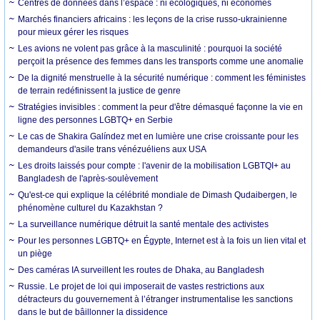
Centres de données dans l’espace : ni écologiques, ni économes
Marchés financiers africains : les leçons de la crise russo-ukrainienne
pour mieux gérer les risques
Les avions ne volent pas grâce à la masculinité : pourquoi la société
perçoit la présence des femmes dans les transports comme une anomalie
De la dignité menstruelle à la sécurité numérique : comment les féministes
de terrain redéfinissent la justice de genre
Stratégies invisibles : comment la peur d'être démasqué façonne la vie en
ligne des personnes LGBTQ+ en Serbie
Le cas de Shakira Galíndez met en lumière une crise croissante pour les
demandeurs d'asile trans vénézuéliens aux USA
Les droits laissés pour compte : l'avenir de la mobilisation LGBTQI+ au
Bangladesh de l'après-soulèvement
Qu'est-ce qui explique la célébrité mondiale de Dimash Qudaibergen, le
phénomène culturel du Kazakhstan ?
La surveillance numérique détruit la santé mentale des activistes
Pour les personnes LGBTQ+ en Égypte, Internet est à la fois un lien vital et
un piège
Des caméras IA surveillent les routes de Dhaka, au Bangladesh
Russie. Le projet de loi qui imposerait de vastes restrictions aux
détracteurs du gouvernement à l’étranger instrumentalise les sanctions
dans le but de bâillonner la dissidence