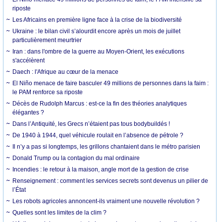
riposte
Les Africains en première ligne face à la crise de la biodiversité
Ukraine : le bilan civil s’alourdit encore après un mois de juillet
particulièrement meurtrier
Iran : dans l'ombre de la guerre au Moyen-Orient, les exécutions
s'accélèrent
Daech : l'Afrique au cœur de la menace
El Niño menace de faire basculer 49 millions de personnes dans la faim :
le PAM renforce sa riposte
Décès de Rudolph Marcus : est-ce la fin des théories analytiques
élégantes ?
Dans l’Antiquité, les Grecs n’étaient pas tous bodybuildés !
De 1940 à 1944, quel véhicule roulait en l’absence de pétrole ?
Il n’y a pas si longtemps, les grillons chantaient dans le métro parisien
Donald Trump ou la contagion du mal ordinaire
Incendies : le retour à la maison, angle mort de la gestion de crise
Renseignement : comment les services secrets sont devenus un pilier de
l’État
Les robots agricoles annoncent-ils vraiment une nouvelle révolution ?
Quelles sont les limites de la clim ?