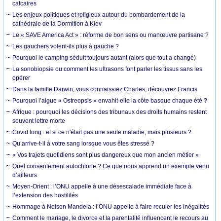
calcaires
Les enjeux politiques et religieux autour du bombardement de la
cathédrale de la Dormition à Kiev
Le « SAVE America Act » : réforme de bon sens ou manœuvre partisane ?
Les gauchers votent-ils plus à gauche ?
Pourquoi le camping séduit toujours autant (alors que tout a changé)
La sonobiopsie ou comment les ultrasons font parler les tissus sans les
opérer
Dans la famille Darwin, vous connaissiez Charles, découvrez Francis
Pourquoi l’algue « Ostreopsis » envahit-elle la côte basque chaque été ?
Afrique : pourquoi les décisions des tribunaux des droits humains restent
souvent lettre morte
Covid long : et si ce n'était pas une seule maladie, mais plusieurs ?
Qu’arrive-t-il à votre sang lorsque vous êtes stressé ?
« Vos trajets quotidiens sont plus dangereux que mon ancien métier »
Quel consentement autochtone ? Ce que nous apprend un exemple venu
d’ailleurs
Moyen-Orient : l’ONU appelle à une désescalade immédiate face à
l’extension des hostilités
Hommage à Nelson Mandela : l’ONU appelle à faire reculer les inégalités
Comment le mariage, le divorce et la parentalité influencent le recours au