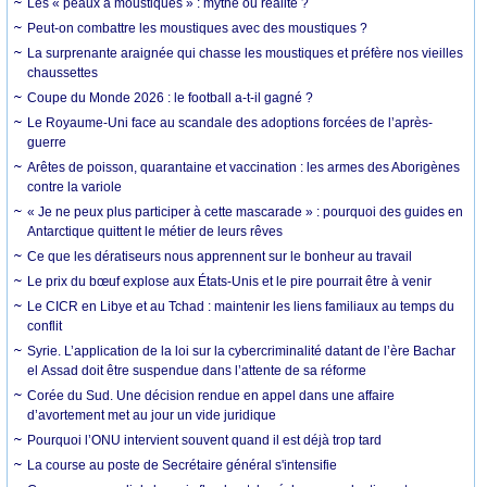
Les « peaux à moustiques » : mythe ou réalité ?
Peut-on combattre les moustiques avec des moustiques ?
La surprenante araignée qui chasse les moustiques et préfère nos vieilles
chaussettes
Coupe du Monde 2026 : le football a-t-il gagné ?
Le Royaume-Uni face au scandale des adoptions forcées de l’après-
guerre
Arêtes de poisson, quarantaine et vaccination : les armes des Aborigènes
contre la variole
« Je ne peux plus participer à cette mascarade » : pourquoi des guides en
Antarctique quittent le métier de leurs rêves
Ce que les dératiseurs nous apprennent sur le bonheur au travail
Le prix du bœuf explose aux États-Unis et le pire pourrait être à venir
Le CICR en Libye et au Tchad : maintenir les liens familiaux au temps du
conflit
Syrie. L’application de la loi sur la cybercriminalité datant de l’ère Bachar
el Assad doit être suspendue dans l’attente de sa réforme
Corée du Sud. Une décision rendue en appel dans une affaire
d’avortement met au jour un vide juridique
Pourquoi l’ONU intervient souvent quand il est déjà trop tard
La course au poste de Secrétaire général s'intensifie