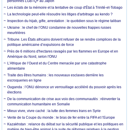
personnes LGBTQ+ au Japon
Les éclats de la mémoire et la tentative de coup d'État à Trinité-et-Tobago
La technologie peut-elle résoudre les litiges d'arbitrage au kendo ?
Inspection du hijab, gifle, arrestation : le quotidien sous le régime taliban
Ukraine : le chef de l’ONU condamne de nouvelles frappes russes
meurtrières
Tribune. Les États africains doivent refuser de se rendre complices de la
politique américaine d’expulsions de force
Près de 6 millions d'hectares ravagés par les flammes en Europe et en
Amérique du Nord, selon l'ONU
L’Afrique de l’Ouest et du Centre menacée par une catastrophe
alimentaire
Traite des êtres humains : les nouveaux esclaves derrière les
escroqueries en ligne
Ouganda : l’ONU dénonce un verrouillage accéléré du pouvoir après les
élections
De la communication de crise aux voix des communautés : réinventer la
communication humanitaire en Somalie
Mieux vivre, vivre caché : la lutte des femmes trans en Syrie
Vente de la Coupe du monde : le bras de fer entre la FIFA et l’Europe
Kazakhstan : relance du débat sur la sécurité publique et les politiques en
matière de bien-être animal à la suite de réformes relatives à la gestion