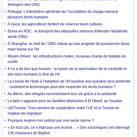
étrangers des ONG
Portugal. L’interdiction générale de l’occultation du visage menace
plusieurs droits humains
À Gaza, les agriculteurs tentent de relancer leurs cultures
Ebola en RDC : le transport des dépouilles menace d'étendre l'épidémie,
alerte l'ONU
À Shanghai, le chef de l’ONU refuse qu’une poignée de puissances fasse
main basse sur l’IA
Moyen-Orient : les infrastructures civiles, nouveau champ de bataille du
conflit
Il n'y a de lien que humain : la raison de la valorisation de la créativité et
des liens humains à l'ère de l'IA
La course de l'Inde à l'adoption de l'IA soulève une question plus profonde
: comment la technologie peut-elle respecter les droits humains ?
Au Bénin, des réfugiés reconstruisent leur vie grâce à la solidarité
La faim s’aggrave pour les familles déplacées à El Obeid, au Soudan
UE/Tunisie. Trois années de coopération entre l’UE et la Tunisie en
matière de migration
Pourquoi respire-t-on surtout par une seule narine ?
« En tout cas, ce n’était pas une licorne… » Des sociologues ont interrogé
130 chasseurs de Bigfoot