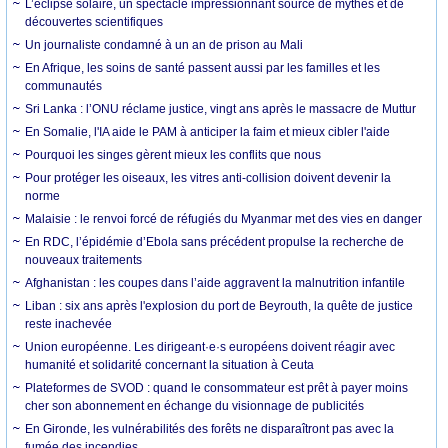
L’éclipse solaire, un spectacle impressionnant source de mythes et de
découvertes scientifiques
Un journaliste condamné à un an de prison au Mali
En Afrique, les soins de santé passent aussi par les familles et les
communautés
Sri Lanka : l’ONU réclame justice, vingt ans après le massacre de Muttur
En Somalie, l'IA aide le PAM à anticiper la faim et mieux cibler l'aide
Pourquoi les singes gèrent mieux les conflits que nous
Pour protéger les oiseaux, les vitres anti-collision doivent devenir la
norme
Malaisie : le renvoi forcé de réfugiés du Myanmar met des vies en danger
En RDC, l’épidémie d’Ebola sans précédent propulse la recherche de
nouveaux traitements
Afghanistan : les coupes dans l’aide aggravent la malnutrition infantile
Liban : six ans après l'explosion du port de Beyrouth, la quête de justice
reste inachevée
Union européenne. Les dirigeant·e·s européens doivent réagir avec
humanité et solidarité concernant la situation à Ceuta
Plateformes de SVOD : quand le consommateur est prêt à payer moins
cher son abonnement en échange du visionnage de publicités
En Gironde, les vulnérabilités des forêts ne disparaîtront pas avec la
fumée des incendies