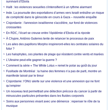
survivant d’Ebola
Haïti : les violences sexuelles s'intensifient à un rythme alarmant
Inde. La poursuite des exportations d’armes vers Israël entraîne un risque
de complicité dans le génocide en cours à Gaza – nouvelle enquête
Cisjordanie : l'annexion israélienne s'accélère, sur fond de violences
croissantes
En RDC, l’écart se creuse entre l’épidémie d’Ebola et la riposte
À Chypre, António Guterres tente de relancer le processus de paix
Les ailes des papillons Morpho inspireront-elles les centrales solaires du
futur ?
Les halophytes, ces plantes de plage qui résistent contre vents et marées
L’Ukraine peut-elle gagner la guerre ?
Comment la série « The White Lotus » remet le polar au goût du jour
Fusillade de Montréal : la haine des femmes n’a pas de parti, montre un
manifeste laissé par le tireur
Cisjordanie: l’ONU alerte sur une violence et une annexion qui ne font
qu’empirer
Un nouveau test permettrait une détection précoce du cancer à partir de
minuscules particules présentes dans les fluides corporels
Soins aux personnes vivant avec une démence : repenser le rôle de la
musique