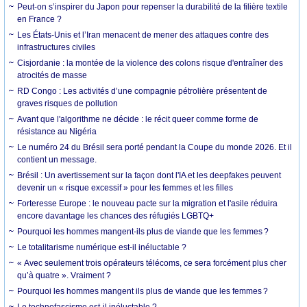
Peut-on s’inspirer du Japon pour repenser la durabilité de la filière textile
en France ?
Les États-Unis et l’Iran menacent de mener des attaques contre des
infrastructures civiles
Cisjordanie : la montée de la violence des colons risque d'entraîner des
atrocités de masse
RD Congo : Les activités d’une compagnie pétrolière présentent de
graves risques de pollution
Avant que l'algorithme ne décide : le récit queer comme forme de
résistance au Nigéria
Le numéro 24 du Brésil sera porté pendant la Coupe du monde 2026. Et il
contient un message.
Brésil : Un avertissement sur la façon dont l'IA et les deepfakes peuvent
devenir un « risque excessif » pour les femmes et les filles
Forteresse Europe : le nouveau pacte sur la migration et l'asile réduira
encore davantage les chances des réfugiés LGBTQ+
Pourquoi les hommes mangent-ils plus de viande que les femmes ?
Le totalitarisme numérique est-il inéluctable ?
« Avec seulement trois opérateurs télécoms, ce sera forcément plus cher
qu’à quatre ». Vraiment ?
Pourquoi les hommes mangent ils plus de viande que les femmes ?