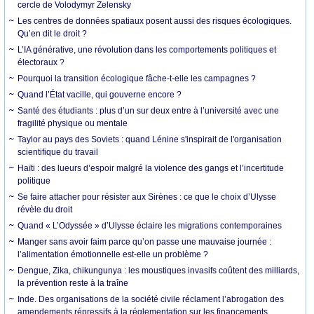
cercle de Volodymyr Zelensky
Les centres de données spatiaux posent aussi des risques écologiques.
Qu’en dit le droit ?
L’IA générative, une révolution dans les comportements politiques et
électoraux ?
Pourquoi la transition écologique fâche-t-elle les campagnes ?
Quand l’État vacille, qui gouverne encore ?
Santé des étudiants : plus d’un sur deux entre à l’université avec une
fragilité physique ou mentale
Taylor au pays des Soviets : quand Lénine s'inspirait de l'organisation
scientifique du travail
Haïti : des lueurs d’espoir malgré la violence des gangs et l’incertitude
politique
Se faire attacher pour résister aux Sirènes : ce que le choix d’Ulysse
révèle du droit
Quand « L’Odyssée » d’Ulysse éclaire les migrations contemporaines
Manger sans avoir faim parce qu’on passe une mauvaise journée :
l’alimentation émotionnelle est-elle un problème ?
Dengue, Zika, chikungunya : les moustiques invasifs coûtent des milliards,
la prévention reste à la traîne
Inde. Des organisations de la société civile réclament l’abrogation des
amendements répressifs à la réglementation sur les financements