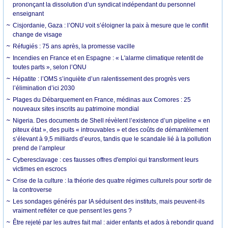
prononçant la dissolution d’un syndicat indépendant du personnel
enseignant
Cisjordanie, Gaza : l’ONU voit s’éloigner la paix à mesure que le conflit
change de visage
Réfugiés : 75 ans après, la promesse vacille
Incendies en France et en Espagne : « L'alarme climatique retentit de
toutes parts », selon l’ONU
Hépatite : l’OMS s’inquiète d’un ralentissement des progrès vers
l’élimination d’ici 2030
Plages du Débarquement en France, médinas aux Comores : 25
nouveaux sites inscrits au patrimoine mondial
Nigeria. Des documents de Shell révèlent l’existence d’un pipeline « en
piteux état », des puits « introuvables » et des coûts de démantèlement
s’élevant à 9,5 milliards d’euros, tandis que le scandale lié à la pollution
prend de l’ampleur
Cyberesclavage : ces fausses offres d'emploi qui transforment leurs
victimes en escrocs
Crise de la culture : la théorie des quatre régimes culturels pour sortir de
la controverse
Les sondages générés par IA séduisent des instituts, mais peuvent-ils
vraiment refléter ce que pensent les gens ?
Être rejeté par les autres fait mal : aider enfants et ados à rebondir quand