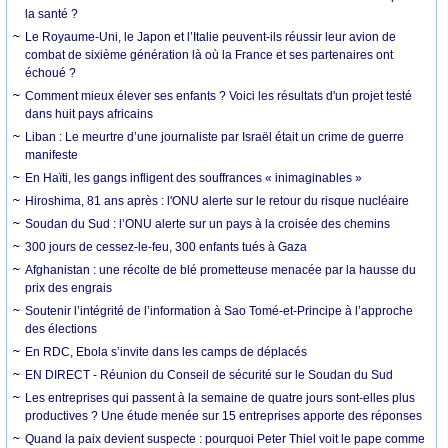
la santé ?
Le Royaume-Uni, le Japon et l’Italie peuvent-ils réussir leur avion de
combat de sixième génération là où la France et ses partenaires ont
échoué ?
Comment mieux élever ses enfants ? Voici les résultats d'un projet testé
dans huit pays africains
Liban : Le meurtre d’une journaliste par Israël était un crime de guerre
manifeste
En Haïti, les gangs infligent des souffrances « inimaginables »
Hiroshima, 81 ans après : l'ONU alerte sur le retour du risque nucléaire
Soudan du Sud : l’ONU alerte sur un pays à la croisée des chemins
300 jours de cessez-le-feu, 300 enfants tués à Gaza
Afghanistan : une récolte de blé prometteuse menacée par la hausse du
prix des engrais
Soutenir l’intégrité de l’information à Sao Tomé-et-Principe à l’approche
des élections
En RDC, Ebola s’invite dans les camps de déplacés
EN DIRECT - Réunion du Conseil de sécurité sur le Soudan du Sud
Les entreprises qui passent à la semaine de quatre jours sont-elles plus
productives ? Une étude menée sur 15 entreprises apporte des réponses
Quand la paix devient suspecte : pourquoi Peter Thiel voit le pape comme