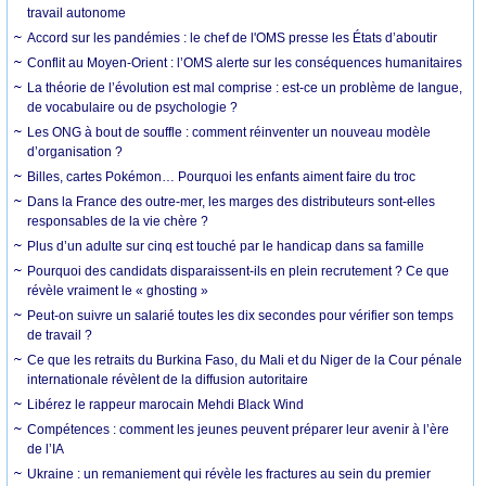
travail autonome
Accord sur les pandémies : le chef de l'OMS presse les États d’aboutir
Conflit au Moyen-Orient : l’OMS alerte sur les conséquences humanitaires
La théorie de l’évolution est mal comprise : est-ce un problème de langue,
de vocabulaire ou de psychologie ?
Les ONG à bout de souffle : comment réinventer un nouveau modèle
d’organisation ?
Billes, cartes Pokémon… Pourquoi les enfants aiment faire du troc
Dans la France des outre-mer, les marges des distributeurs sont-elles
responsables de la vie chère ?
Plus d’un adulte sur cinq est touché par le handicap dans sa famille
Pourquoi des candidats disparaissent-ils en plein recrutement ? Ce que
révèle vraiment le « ghosting »
Peut-on suivre un salarié toutes les dix secondes pour vérifier son temps
de travail ?
Ce que les retraits du Burkina Faso, du Mali et du Niger de la Cour pénale
internationale révèlent de la diffusion autoritaire
Libérez le rappeur marocain Mehdi Black Wind
Compétences : comment les jeunes peuvent préparer leur avenir à l’ère
de l’IA
Ukraine : un remaniement qui révèle les fractures au sein du premier