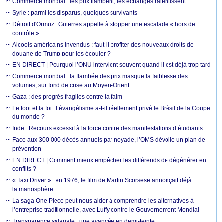
Commerce mondial : les prix flambent, les échanges ralentissent
Syrie : parmi les disparus, quelques survivants
Détroit d'Ormuz : Guterres appelle à stopper une escalade « hors de
contrôle »
Alcools américains invendus : faut-il profiter des nouveaux droits de
douane de Trump pour les écouler ?
EN DIRECT | Pourquoi l’ONU intervient souvent quand il est déjà trop tard
Commerce mondial : la flambée des prix masque la faiblesse des
volumes, sur fond de crise au Moyen-Orient
Gaza : des progrès fragiles contre la faim
Le foot et la foi : l’évangélisme a-t-il réellement privé le Brésil de la Coupe
du monde ?
Inde : Recours excessif à la force contre des manifestations d’étudiants
Face aux 300 000 décès annuels par noyade, l’OMS dévoile un plan de
prévention
EN DIRECT | Comment mieux empêcher les différends de dégénérer en
conflits ?
« Taxi Driver » : en 1976, le film de Martin Scorsese annonçait déjà
la manosphère
La saga One Piece peut nous aider à comprendre les alternatives à
l’entreprise traditionnelle, avec Luffy contre le Gouvernement Mondial
Transparence salariale : une avancée en demi-teinte