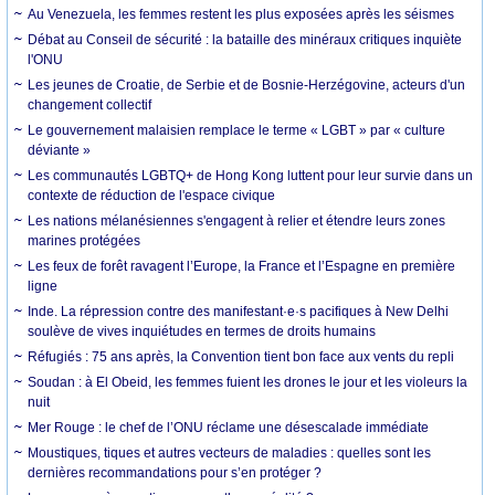
Au Venezuela, les femmes restent les plus exposées après les séismes
Débat au Conseil de sécurité : la bataille des minéraux critiques inquiète
l'ONU
Les jeunes de Croatie, de Serbie et de Bosnie-Herzégovine, acteurs d'un
changement collectif
Le gouvernement malaisien remplace le terme « LGBT » par « culture
déviante »
Les communautés LGBTQ+ de Hong Kong luttent pour leur survie dans un
contexte de réduction de l'espace civique
Les nations mélanésiennes s'engagent à relier et étendre leurs zones
marines protégées
Les feux de forêt ravagent l’Europe, la France et l’Espagne en première
ligne
Inde. La répression contre des manifestant·e·s pacifiques à New Delhi
soulève de vives inquiétudes en termes de droits humains
Réfugiés : 75 ans après, la Convention tient bon face aux vents du repli
Soudan : à El Obeid, les femmes fuient les drones le jour et les violeurs la
nuit
Mer Rouge : le chef de l’ONU réclame une désescalade immédiate
Moustiques, tiques et autres vecteurs de maladies : quelles sont les
dernières recommandations pour s’en protéger ?