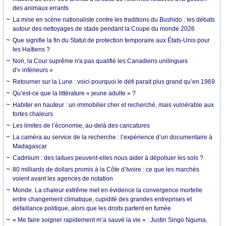
des animaux errants
La mise en scène nationaliste contre les traditions du Bushido : les débats
autour des nettoyages de stade pendant la Coupe du monde 2026
Que signifie la fin du Statut de protection temporaire aux États-Unis pour
les Haïtiens ?
Non, la Cour suprême n'a pas qualifié les Canadiens unilingues
d'« inférieurs »
Retourner sur la Lune : voici pourquoi le défi parait plus grand qu’en 1969
Qu’est-ce que la littérature « jeune adulte » ?
Habiter en hauteur : un immobilier cher et recherché, mais vulnérable aux
fortes chaleurs
Les limites de l’économie, au-delà des caricatures
La caméra au service de la recherche : l’expérience d’un documentaire à
Madagascar
Cadmium : des laitues peuvent-elles nous aider à dépolluer les sols ?
80 milliards de dollars promis à la Côte d’Ivoire : ce que les marchés
voient avant les agences de notation
Monde. La chaleur extrême met en évidence la convergence mortelle
entre changement climatique, cupidité des grandes entreprises et
défaillance politique, alors que les droits partent en fumée
« Me faire soigner rapidement m’a sauvé la vie » : Justin Singo Nguma,