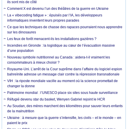
ils sont mis de côté
Comment X est devenu l’un des théâtres de la guerre en Ukraine
La « vibecoding fatigue » : épuisés par l’IA, les développeurs
informatiques inventent leurs propres parades
Ce que les techniques de chasse des rapaces pourraient nous apprendre
sur les dinosaures
Les feux de forêt menacent-ils les installations gazières ?
Incendies en Gironde : la logistique au cœur de l’évacuation massive
d’une population
Nouveau symbole nutritionnel au Canada : aidera-t-il vraiment les
consommateurs à mieux choisir ?
Royaume-Uni. L’arrêt de la Cour suprême dans l’affaire du logiciel espion
bahreïnite adresse un message clair contre la répression transnationale
VIH : la riposte mondiale vacille au moment où la science promettait de
changer la donne
Patrimoine mondial : l’UNESCO place six sites sous haute surveillance
Réfugié devenu star du basket, Wenyen Gabriel rejoint le HCR
Au Soudan, des mères marchent des kilomètres pour sauver leurs enfants
de la malnutrition
Ukraine : à mesure que la guerre s’intensifie, les civils – et le monde – en
paient le prix