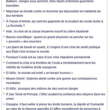
Balkans : vierges sous serment, rôles rituels et femmes guerrières
travesties
Majorque se révolte contre un tourisme qui dépossède les habitants de
leur territoire
À l’heure d’Airbnb, qui sont les gagnants de la location de courte durée à
La Rochelle ?
Inde : la crise de la classe moyenne nourrit la colère étudiante
Bavure scientifique : quand un grand physicien se penche sur les
« pouvoirs » des sourciers
Les plans de travail en quartz, à l’origine d’une crise de santé publique
aux États-Unis et dans le monde
Pourquoi Ceuta est au cœur d’une crise migratoire permanente
Comment la crise à la frontière de Ceuta a immédiatement servi les
intérêts de l’extrême droite espagnole
El Niño : le monde est entré « en terrain inconnu »
Moyen-Orient : Guterres alerte contre une guerre aux conséquences
mondiales
El Niño : pourquoi des millions de vies sont en danger
À Sao Tomé-et-Principe, l’ONU soutient la confiance des citoyens dans les
urnes
Espagne. Il faut veiller à placer les droits humains, la dignité et l’humanité
au cœur de la réponse apportée à l’afflux exceptionnel de personnes à