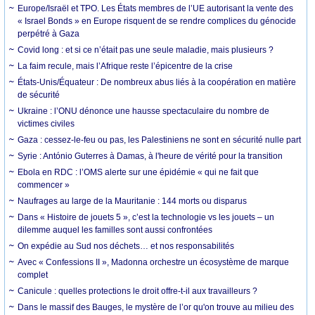
Europe/Israël et TPO. Les États membres de l’UE autorisant la vente des
« Israel Bonds » en Europe risquent de se rendre complices du génocide
perpétré à Gaza
Covid long : et si ce n’était pas une seule maladie, mais plusieurs ?
La faim recule, mais l’Afrique reste l’épicentre de la crise
États-Unis/Équateur : De nombreux abus liés à la coopération en matière
de sécurité
Ukraine : l’ONU dénonce une hausse spectaculaire du nombre de
victimes civiles
Gaza : cessez-le-feu ou pas, les Palestiniens ne sont en sécurité nulle part
Syrie : António Guterres à Damas, à l'heure de vérité pour la transition
Ebola en RDC : l’OMS alerte sur une épidémie « qui ne fait que
commencer »
Naufrages au large de la Mauritanie : 144 morts ou disparus
Dans « Histoire de jouets 5 », c’est la technologie vs les jouets – un
dilemme auquel les familles sont aussi confrontées
On expédie au Sud nos déchets… et nos responsabilités
Avec « Confessions II », Madonna orchestre un écosystème de marque
complet
Canicule : quelles protections le droit offre-t-il aux travailleurs ?
Dans le massif des Bauges, le mystère de l’or qu'on trouve au milieu des