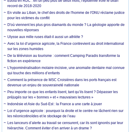
Ebola en RDC : en un peu plus de deux mois, l'épidémie frôle le bilan
record de 2018-2020
En visite au Liban, le chef des droits de l'homme de l'ONU réclame justice
pour les victimes du conflit
D'où viennent les plus gros diamants du monde ? La géologie apporte de
nouvelles réponses
Ulysse aux mille ruses était-il aussi un athlète ?
Avec la loi d’urgence agricole, la France contrevient au droit international
sur les zones humides
De la télévision au tourisme : comment Camping Paradis transforme la
fiction en expérience
L’hypominéralisation molaire-incisive, une anomalie dentaire mal connue
qui touche des millions d’enfants
Comment la présence de MSC Croisières dans les ports français est
devenue un enjeu de souveraineté nationale
Peu importe ce que les enfants lisent, tant qu’ils lisent ? Dépasser les
préjugés sur les « bonnes » et « mauvaises lectures »
Indonésie et Asie du Sud-Est : la France a une carte à jouer
Loi d’urgence agricole : pourquoi la droite et le centre ne lâchent rien sur
les néonicotinoïdes et le stockage de l’eau
Les lanceurs d’alerte au travail se censurent, car ils sont ignorés par leur
hiérarchie. Comment éviter d’en arriver à un drame ?