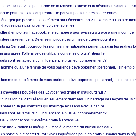
i nous » : la nouvelle plateforme de la Maison-Blanche et la déshumanisation des s
onde pour mieux le comprendre : le pouvoir politique des contre-cartes
énergétique passe-t-elle forcément par l’électrification ? L’exemple du solaire th
d’autres pays pas forcément plus ensoleillés
offre d’emploi sur Facebook, elle échappe à ses ravisseurs grâce à une inconnue
istère israélien de la Défense implique des crimes de guerre potentiels
nts au Sénégal : pourquoi les normes internationales peinent à saisir les réalités l
q ans après, l'offensive des talibans contre les droits s'intensifie
quels sont les facteurs qui influencent le plus leur comportement ?
homme ou à une femme de vous parler de développement personnel, ils n’emploie
homme ou une femme de vous parler de développement personnel, ils n’emploiero
es chevelures bouclées des Égyptiennes d’hier et d’aujourd’hui ?
ic d’inflation de 2022 résolu en seulement deux ans. Un héritage des leçons de 197
abanes : un jeu d’enfants qui interroge nos liens avec la nature
quels sont les facteurs qui influencent le plus leur comportement ?
eux, inondations : l’extrême droite à l’offensive
enir une « Nation Numérique » face à la montée du niveau des eaux
hinoise sur le secret d'État : vives inquiétudes pour les droits humains dans la r