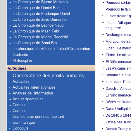
La Chronique de Bjarne Melkevik
Pourquoi certain
La Chronique de Daniel Baril
Pourquoi le fait
La Chronique de Frédérique David
Fusion froide : 
La Chronique de Julie Dumontier
Liban. L’attaque
La Chronique de Léonce Naud
de guerre
La Chronique de Masri Feki
Décharges sauva
La Chronique de Michel Rogalski
Migration de tra
La Chronique de Sami Bibi
Liban : Le meurt
La chronique de Véronick Talbot/Collaboration
étudiante
Chine. Le milita
Philosophie
El Niño menace 
Rubriques
Les Africains en
Observatoire des droits humains
Ukraine : le bila
Actualités
Iran : dans l'om
Actualités Internationales
Daech : l'Afriq
Analyse de l'information
El Niño menace d
Arts et spectacles
Décès de Rudolp
Campus
Dans l’Antiquité
Campus
De 1940 à 1944,
Ces lectures qui nous habitent
Communiqué
Il n’y a pas si 
Concours
Donald Trump ou