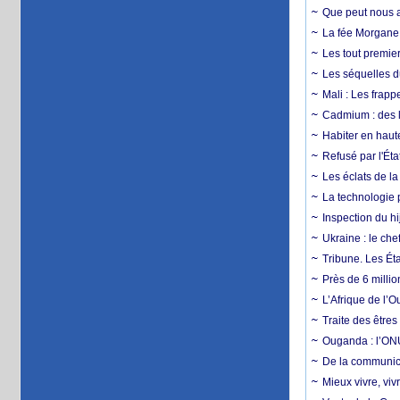
Que peut nous ap
La fée Morgane 
Les tout premier
Les séquelles d
Mali : Les frapp
Cadmium : des l
Habiter en haute
Refusé par l'Éta
Les éclats de la
La technologie p
Inspection du hij
Ukraine : le ch
Tribune. Les Éta
Près de 6 milli
L’Afrique de l’
Traite des êtres
Ouganda : l’ONU
De la communica
Mieux vivre, viv