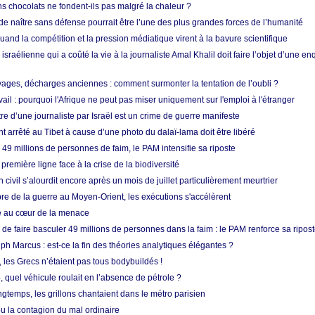
s chocolats ne fondent-ils pas malgré la chaleur ?
 de naître sans défense pourrait être l’une des plus grandes forces de l’humanité
quand la compétition et la pression médiatique virent à la bavure scientifique
 israélienne qui a coûté la vie à la journaliste Amal Khalil doit faire l’objet d’une e
ges, décharges anciennes : comment surmonter la tentation de l’oubli ?
vail : pourquoi l'Afrique ne peut pas miser uniquement sur l'emploi à l'étranger
re d’une journaliste par Israël est un crime de guerre manifeste
nt arrêté au Tibet à cause d’une photo du dalaï-lama doit être libéré
49 millions de personnes de faim, le PAM intensifie sa riposte
 première ligne face à la crise de la biodiversité
n civil s’alourdit encore après un mois de juillet particulièrement meurtrier
bre de la guerre au Moyen-Orient, les exécutions s'accélèrent
ue au cœur de la menace
e faire basculer 49 millions de personnes dans la faim : le PAM renforce sa ripos
h Marcus : est-ce la fin des théories analytiques élégantes ?
, les Grecs n’étaient pas tous bodybuildés !
 quel véhicule roulait en l’absence de pétrole ?
longtemps, les grillons chantaient dans le métro parisien
 la contagion du mal ordinaire