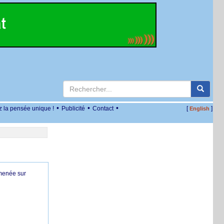
•
•
•
z la pensée unique !
Publicité
Contact
[
]
English
 menée sur