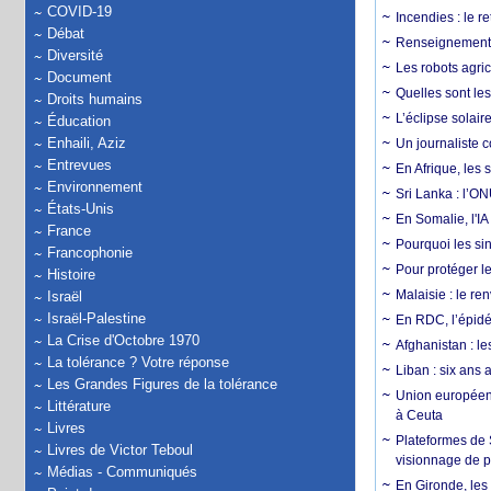
COVID-19
Incendies : le r
Débat
Renseignement :
Diversité
Les robots agri
Document
Quelles sont les 
Droits humains
L’éclipse solai
Éducation
Enhaili, Aziz
Un journaliste 
Entrevues
En Afrique, les 
Environnement
Sri Lanka : l’ON
États-Unis
En Somalie, l'IA 
France
Pourquoi les si
Francophonie
Pour protéger le
Histoire
Malaisie : le r
Israël
Israël-Palestine
En RDC, l’épidé
La Crise d'Octobre 1970
Afghanistan : le
La tolérance ? Votre réponse
Liban : six ans 
Les Grandes Figures de la tolérance
Union européenn
Littérature
à Ceuta
Livres
Plateformes de
Livres de Victor Teboul
visionnage de p
Médias - Communiqués
En Gironde, les 