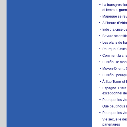
La transgression
et femmes guerr
Majorque se révo
À l’heure d’Airb
Inde : la crise 
Bavure scientif
Les plans de tra
Pourquoi Ceuta 
Comment la crise
El Niño : le mon
Moyen-Orient : 
El Niño : pourqu
À Sao Tomé-et-P
Espagne. Il faut
exceptionnel d
Pourquoi les vie
Que peut nous ap
Pourquoi les vie
Vie sexuelle des
partenaires