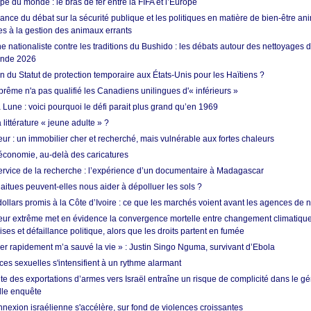
e du monde : le bras de fer entre la FIFA et l’Europe
ance du débat sur la sécurité publique et les politiques en matière de bien-être ani
es à la gestion des animaux errants
 nationaliste contre les traditions du Bushido : les débats autour des nettoyages
onde 2026
fin du Statut de protection temporaire aux États-Unis pour les Haïtiens ?
rême n'a pas qualifié les Canadiens unilingues d'« inférieurs »
 Lune : voici pourquoi le défi parait plus grand qu’en 1969
 littérature « jeune adulte » ?
ur : un immobilier cher et recherché, mais vulnérable aux fortes chaleurs
’économie, au-delà des caricatures
rvice de la recherche : l’expérience d’un documentaire à Madagascar
aitues peuvent-elles nous aider à dépolluer les sols ?
dollars promis à la Côte d’Ivoire : ce que les marchés voient avant les agences de n
ur extrême met en évidence la convergence mortelle entre changement climatique,
ses et défaillance politique, alors que les droits partent en fumée
ner rapidement m’a sauvé la vie » : Justin Singo Nguma, survivant d’Ebola
ences sexuelles s'intensifient à un rythme alarmant
te des exportations d’armes vers Israël entraîne un risque de complicité dans le g
lle enquête
annexion israélienne s'accélère, sur fond de violences croissantes