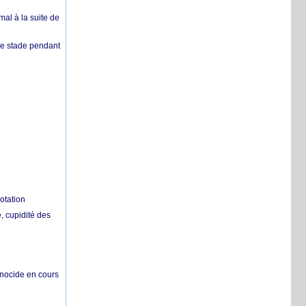
mal à la suite de
 de stade pendant
otation
 cupidité des
énocide en cours