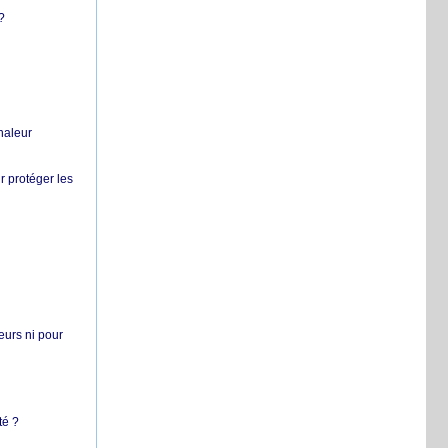
?
chaleur
r protéger les
teurs ni pour
té ?