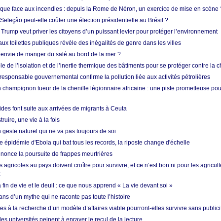
tique face aux incendies : depuis la Rome de Néron, un exercice de mise en scène 
 Seleção peut-elle coûter une élection présidentielle au Brésil ?
 Trump veut priver les citoyens d’un puissant levier pour protéger l’environnement
ux toilettes publiques révèle des inégalités de genre dans les villes
 envie de manger du salé au bord de la mer ?
ôle de l’isolation et de l’inertie thermique des bâtiments pour se protéger contre la 
esponsable gouvernemental confirme la pollution liée aux activités pétrolières
 champignon tueur de la chenille légionnaire africaine : une piste prometteuse pou
des font suite aux arrivées de migrants à Ceuta
ruire, une vie à la fois
n geste naturel qui ne va pas toujours de soi
 épidémie d'Ebola qui bat tous les records, la riposte change d'échelle
nonce la poursuite de frappes meurtrières
s agricoles au pays doivent croître pour survivre, et ce n’est bon ni pour les agricul
t
in de vie et le deuil : ce que nous apprend « La vie devant soi »
ans d’un mythe qui ne raconte pas toute l’histoire
es à la recherche d’un modèle d’affaires viable pourront-elles survivre sans publici
les universités peinent à enrayer le recul de la lecture