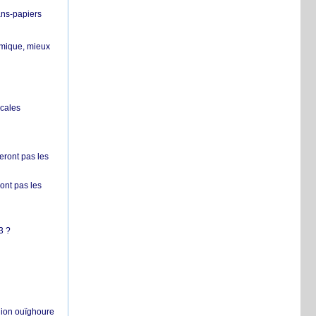
ans-papiers
ermique, mieux
ocales
ront pas les
nt pas les
3 ?
égion ouïghoure