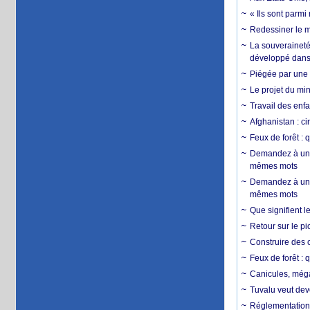
« Ils sont parm
Redessiner le m
La souveraineté 
développé dans 
Piégée par une 
Le projet du min
Travail des enfa
Afghanistan : cin
Feux de forêt : 
Demandez à un 
mêmes mots
Demandez à un 
mêmes mots
Que signifient l
Retour sur le p
Construire des c
Feux de forêt : 
Canicules, mégaf
Tuvalu veut dev
Réglementation c