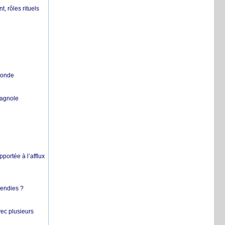
, rôles rituels
 monde
pagnole
pportée à l’afflux
cendies ?
vec plusieurs