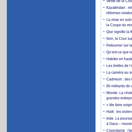
Vente de la Coup
Kazakhstan : rel
réformes relativ
La mise en scène
la Coupe du m
Que signifie la 
Non, la Cour sup
Retourner sur la
Qu’est-ce que la
Habiter en haute
Les limites de l
La caméra au se
Cadmium : des l
80 milliards de 
Monde. La chale
grandes entrepri
« Me faire soig
Haïti : les viol
Inde. La poursui
à Gaza – nouve
Cisjordanie : l'