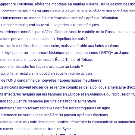
prendre l’Australie, référence mondiale en matière d’alerte, sur la gestion des in
: comment la sœur du roi Arthur est-elle devenue la plus célèbre des sorcières mé
s influenceurs au monde étaient français et sont nés après la Révolution
u cancer compliquent souvent l’usage des outils numériques
es aériennes menées par « Africa Corps », sous le contrôle de la Russie, tuent des c
aitues peuvent-elles nous aider à dépolluer les sols ?
ur : un immobilier cher et recherché, mais vulnérable aux fortes chaleurs
t, exigé par la rue : le tournant historique pour les personnes LGBTQ+ au Japon
 mémoire et la tentative de coup d'État à Trinité-et-Tobago
eut-elle résoudre les litiges d'arbitrage au kendo ?
ab, gifle, arrestation : le quotidien sous le régime taliban
ef de l’ONU condamne de nouvelles frappes russes meurtrières
ts africains doivent refuser de se rendre complices de la politique américaine d’ex
ons d'hectares ravagés par les flammes en Europe et en Amérique du Nord, selon l
Ouest et du Centre menacée par une catastrophe alimentaire
 humains : les nouveaux esclaves derrière les escroqueries en ligne
 dénonce un verrouillage accéléré du pouvoir après les élections
tion de crise aux voix des communautés : réinventer la communication humanitai
re caché : la lutte des femmes trans en Syrie