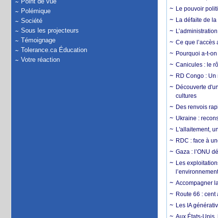
Point de vue
Le pouvoir poli
Polémique
La défaite de la
Société
Sous les projecteurs
L’administration
Témoignage
Ce que l’accès a
Tolerance.ca Éducation
Pourquoi a-t-on
Votre réaction
Canicules : le r
RD Congo : Un r
Découverte d'un
cultures
Des renvois rapi
Ukraine : reconst
L'allaitement, u
RDC : face à une
Gaza : l’ONU dé
Les exploitation
l’environnemen
Accompagner la f
Route 66 : cent 
Les IA générativ
Aux États-Unis, 