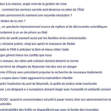
etour à la maison, angle mort de la gestion de crise
 comment les services secrets sont devenus un pilier de l’État
coles annoncent-ils vraiment une nouvelle révolution ?
limites de la clim ?
re, un spectacle impressionnant source de mythes et de découvertes scientifiques
condamné à un an de prison au Mali
soins de santé passent aussi par les familles et les communautés
U réclame justice, vingt ans après le massacre de Muttur
aide le PAM à anticiper la faim et mieux cibler l'aide
nges gèrent mieux les conflits que nous
s oiseaux, les vitres anti-collision doivent devenir la norme
envoi forcé de réfugiés du Myanmar met des vies en danger
mie d’Ebola sans précédent propulse la recherche de nouveaux traitements
s coupes dans l’aide aggravent la malnutrition infantile
après l'explosion du port de Beyrouth, la quête de justice reste inachevée
e. Les dirigeant·e·s européens doivent réagir avec humanité et solidarité concerna
 SVOD : quand le consommateur est prêt à payer moins cher son abonnement en 
ublicités
vulnérabilités des forêts ne disparaîtront pas avec la fumée des incendies