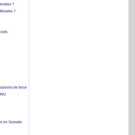
cendies ?
diévales ?
ivils
pulsions de force
'ONU
re en Somalie