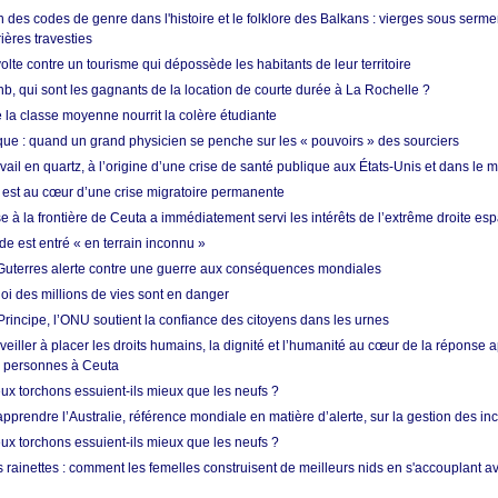
 des codes de genre dans l'histoire et le folklore des Balkans : vierges sous serment
ières travesties
lte contre un tourisme qui dépossède les habitants de leur territoire
nb, qui sont les gagnants de la location de courte durée à La Rochelle ?
de la classe moyenne nourrit la colère étudiante
ique : quand un grand physicien se penche sur les « pouvoirs » des sourciers
vail en quartz, à l’origine d’une crise de santé publique aux États-Unis et dans le
est au cœur d’une crise migratoire permanente
 à la frontière de Ceuta a immédiatement servi les intérêts de l’extrême droite es
de est entré « en terrain inconnu »
Guterres alerte contre une guerre aux conséquences mondiales
oi des millions de vies sont en danger
rincipe, l’ONU soutient la confiance des citoyens dans les urnes
 veiller à placer les droits humains, la dignité et l’humanité au cœur de la réponse a
e personnes à Ceuta
ux torchons essuient-ils mieux que les neufs ?
prendre l’Australie, référence mondiale en matière d’alerte, sur la gestion des in
ux torchons essuient-ils mieux que les neufs ?
 rainettes : comment les femelles construisent de meilleurs nids en s'accouplant a