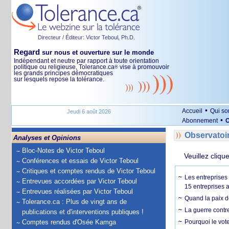
Directeur / Éditeur: Victor Teboul, Ph.D.
Regard
sur nous et ouverture sur le monde
Indépendant et neutre par rapport à toute orientation
politique ou religieuse, Tolerance.ca
vise à promouvoir
®
les grands principes démocratiques
sur lesquels repose la tolérance.
•
Accueil
Qui s
Jeudi 6 août 2026
•
Abonnement
O
Observatoi
Analyses et Opinions
Bloc-Notes de Victor Teboul
Veuillez cliqu
Conférences et essais de Victor Teboul
Critiques et comptes rendus de Victor Teboul
Les entreprises
Entrevues accordées par Victor Teboul
15 entreprises 
Entrevues réalisées par Victor Teboul
Quand la paix de
Tolerance.ca : Plus de vingt ans de
La guerre contr
publications et d'interventions publiques !
Comptes rendus d'Osée Kamga
Pourquoi le vot