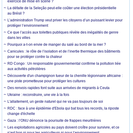
exercice de mise en scène ?
La défaite de la Seleção peut-elle coûter une élection présidentielle
au Brésil ?
L’administration Trump veut priver les citoyens d’un puissant levier pour
protéger l’environnement
Ce que l’accès aux toilettes publiques révèle des inégalités de genre
dans les villes
Pourquoi a-t-on envie de manger du salé au bord de la mer ?
Canicules : le rôle de l’isolation et de l’inertie thermique des bâtiments
pour se protéger contre la chaleur
RD Congo : Un responsable gouvernemental confirme la pollution liée
aux activités pétrolières
Découverte d'un champignon tueur de la chenille légionnaire africaine :
une piste prometteuse pour protéger les cultures
Des renvois rapides font suite aux arrivées de migrants à Ceuta
Ukraine : reconstruire, une vie à la fois
L'allaitement, un geste naturel qui ne va pas toujours de soi
RDC : face à une épidémie d'Ebola qui bat tous les records, la riposte
change d'échelle
Gaza : l’ONU dénonce la poursuite de frappes meurtrières
Les exploitations agricoles au pays doivent croître pour survivre, et ce
n’est bon ni pour les agriculteurs ni pour l’environnement