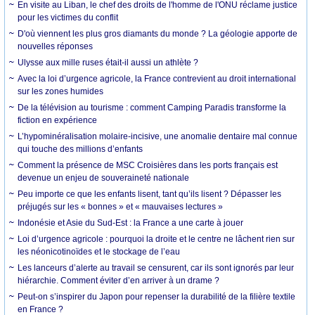
En visite au Liban, le chef des droits de l'homme de l'ONU réclame justice
pour les victimes du conflit
D'où viennent les plus gros diamants du monde ? La géologie apporte de
nouvelles réponses
Ulysse aux mille ruses était-il aussi un athlète ?
Avec la loi d’urgence agricole, la France contrevient au droit international
sur les zones humides
De la télévision au tourisme : comment Camping Paradis transforme la
fiction en expérience
L’hypominéralisation molaire-incisive, une anomalie dentaire mal connue
qui touche des millions d’enfants
Comment la présence de MSC Croisières dans les ports français est
devenue un enjeu de souveraineté nationale
Peu importe ce que les enfants lisent, tant qu’ils lisent ? Dépasser les
préjugés sur les « bonnes » et « mauvaises lectures »
Indonésie et Asie du Sud-Est : la France a une carte à jouer
Loi d’urgence agricole : pourquoi la droite et le centre ne lâchent rien sur
les néonicotinoïdes et le stockage de l’eau
Les lanceurs d’alerte au travail se censurent, car ils sont ignorés par leur
hiérarchie. Comment éviter d’en arriver à un drame ?
Peut-on s’inspirer du Japon pour repenser la durabilité de la filière textile
en France ?