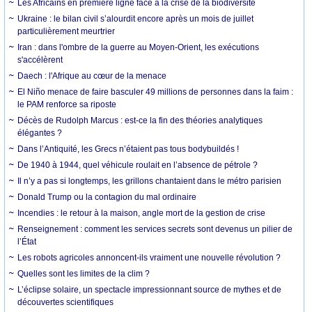
Les Africains en première ligne face à la crise de la biodiversité
Ukraine : le bilan civil s’alourdit encore après un mois de juillet
particulièrement meurtrier
Iran : dans l'ombre de la guerre au Moyen-Orient, les exécutions
s'accélèrent
Daech : l'Afrique au cœur de la menace
El Niño menace de faire basculer 49 millions de personnes dans la faim :
le PAM renforce sa riposte
Décès de Rudolph Marcus : est-ce la fin des théories analytiques
élégantes ?
Dans l’Antiquité, les Grecs n’étaient pas tous bodybuildés !
De 1940 à 1944, quel véhicule roulait en l’absence de pétrole ?
Il n’y a pas si longtemps, les grillons chantaient dans le métro parisien
Donald Trump ou la contagion du mal ordinaire
Incendies : le retour à la maison, angle mort de la gestion de crise
Renseignement : comment les services secrets sont devenus un pilier de
l’État
Les robots agricoles annoncent-ils vraiment une nouvelle révolution ?
Quelles sont les limites de la clim ?
L’éclipse solaire, un spectacle impressionnant source de mythes et de
découvertes scientifiques