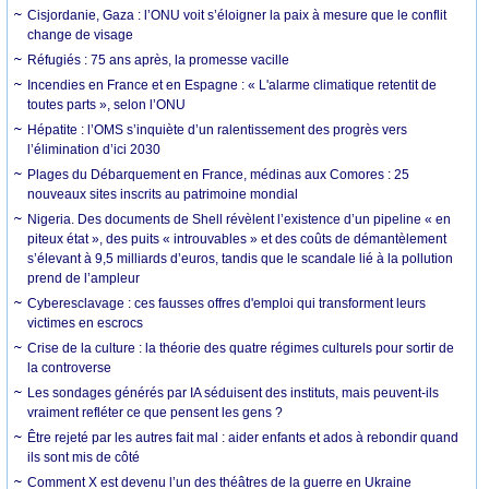
Cisjordanie, Gaza : l’ONU voit s’éloigner la paix à mesure que le conflit
change de visage
Réfugiés : 75 ans après, la promesse vacille
Incendies en France et en Espagne : « L'alarme climatique retentit de
toutes parts », selon l’ONU
Hépatite : l’OMS s’inquiète d’un ralentissement des progrès vers
l’élimination d’ici 2030
Plages du Débarquement en France, médinas aux Comores : 25
nouveaux sites inscrits au patrimoine mondial
Nigeria. Des documents de Shell révèlent l’existence d’un pipeline « en
piteux état », des puits « introuvables » et des coûts de démantèlement
s’élevant à 9,5 milliards d’euros, tandis que le scandale lié à la pollution
prend de l’ampleur
Cyberesclavage : ces fausses offres d'emploi qui transforment leurs
victimes en escrocs
Crise de la culture : la théorie des quatre régimes culturels pour sortir de
la controverse
Les sondages générés par IA séduisent des instituts, mais peuvent-ils
vraiment refléter ce que pensent les gens ?
Être rejeté par les autres fait mal : aider enfants et ados à rebondir quand
ils sont mis de côté
Comment X est devenu l’un des théâtres de la guerre en Ukraine