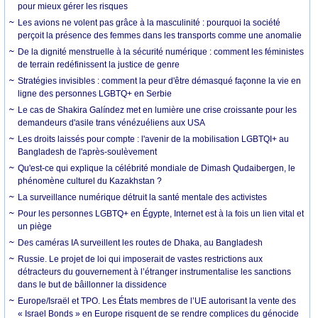
pour mieux gérer les risques
Les avions ne volent pas grâce à la masculinité : pourquoi la société
perçoit la présence des femmes dans les transports comme une anomalie
De la dignité menstruelle à la sécurité numérique : comment les féministes
de terrain redéfinissent la justice de genre
Stratégies invisibles : comment la peur d'être démasqué façonne la vie en
ligne des personnes LGBTQ+ en Serbie
Le cas de Shakira Galíndez met en lumière une crise croissante pour les
demandeurs d'asile trans vénézuéliens aux USA
Les droits laissés pour compte : l'avenir de la mobilisation LGBTQI+ au
Bangladesh de l'après-soulèvement
Qu'est-ce qui explique la célébrité mondiale de Dimash Qudaibergen, le
phénomène culturel du Kazakhstan ?
La surveillance numérique détruit la santé mentale des activistes
Pour les personnes LGBTQ+ en Égypte, Internet est à la fois un lien vital et
un piège
Des caméras IA surveillent les routes de Dhaka, au Bangladesh
Russie. Le projet de loi qui imposerait de vastes restrictions aux
détracteurs du gouvernement à l’étranger instrumentalise les sanctions
dans le but de bâillonner la dissidence
Europe/Israël et TPO. Les États membres de l’UE autorisant la vente des
« Israel Bonds » en Europe risquent de se rendre complices du génocide