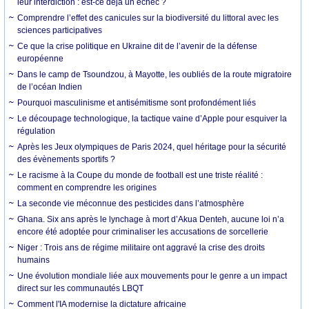
leur interdiction : est-ce déjà un échec ?
Comprendre l’effet des canicules sur la biodiversité du littoral avec les
sciences participatives
Ce que la crise politique en Ukraine dit de l’avenir de la défense
européenne
Dans le camp de Tsoundzou, à Mayotte, les oubliés de la route migratoire
de l’océan Indien
Pourquoi masculinisme et antisémitisme sont profondément liés
Le découpage technologique, la tactique vaine d’Apple pour esquiver la
régulation
Après les Jeux olympiques de Paris 2024, quel héritage pour la sécurité
des évènements sportifs ?
Le racisme à la Coupe du monde de football est une triste réalité :
comment en comprendre les origines
La seconde vie méconnue des pesticides dans l’atmosphère
Ghana. Six ans après le lynchage à mort d’Akua Denteh, aucune loi n’a
encore été adoptée pour criminaliser les accusations de sorcellerie
Niger : Trois ans de régime militaire ont aggravé la crise des droits
humains
Une évolution mondiale liée aux mouvements pour le genre a un impact
direct sur les communautés LBQT
Comment l'IA modernise la dictature africaine