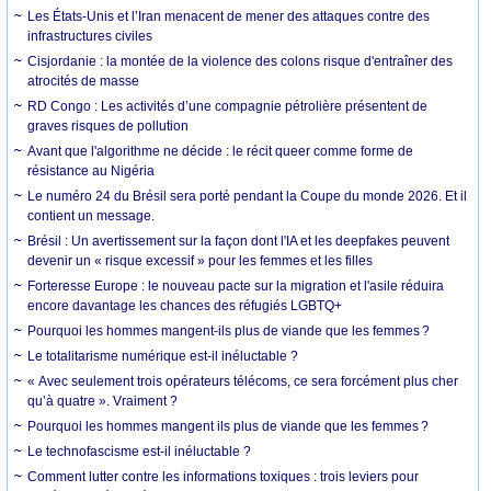
Les États-Unis et l’Iran menacent de mener des attaques contre des
infrastructures civiles
Cisjordanie : la montée de la violence des colons risque d'entraîner des
atrocités de masse
RD Congo : Les activités d’une compagnie pétrolière présentent de
graves risques de pollution
Avant que l'algorithme ne décide : le récit queer comme forme de
résistance au Nigéria
Le numéro 24 du Brésil sera porté pendant la Coupe du monde 2026. Et il
contient un message.
Brésil : Un avertissement sur la façon dont l'IA et les deepfakes peuvent
devenir un « risque excessif » pour les femmes et les filles
Forteresse Europe : le nouveau pacte sur la migration et l'asile réduira
encore davantage les chances des réfugiés LGBTQ+
Pourquoi les hommes mangent-ils plus de viande que les femmes ?
Le totalitarisme numérique est-il inéluctable ?
« Avec seulement trois opérateurs télécoms, ce sera forcément plus cher
qu’à quatre ». Vraiment ?
Pourquoi les hommes mangent ils plus de viande que les femmes ?
Le technofascisme est-il inéluctable ?
Comment lutter contre les informations toxiques : trois leviers pour