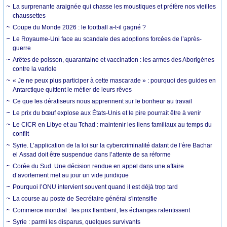
La surprenante araignée qui chasse les moustiques et préfère nos vieilles
chaussettes
Coupe du Monde 2026 : le football a-t-il gagné ?
Le Royaume-Uni face au scandale des adoptions forcées de l’après-
guerre
Arêtes de poisson, quarantaine et vaccination : les armes des Aborigènes
contre la variole
« Je ne peux plus participer à cette mascarade » : pourquoi des guides en
Antarctique quittent le métier de leurs rêves
Ce que les dératiseurs nous apprennent sur le bonheur au travail
Le prix du bœuf explose aux États-Unis et le pire pourrait être à venir
Le CICR en Libye et au Tchad : maintenir les liens familiaux au temps du
conflit
Syrie. L’application de la loi sur la cybercriminalité datant de l’ère Bachar
el Assad doit être suspendue dans l’attente de sa réforme
Corée du Sud. Une décision rendue en appel dans une affaire
d’avortement met au jour un vide juridique
Pourquoi l’ONU intervient souvent quand il est déjà trop tard
La course au poste de Secrétaire général s'intensifie
Commerce mondial : les prix flambent, les échanges ralentissent
Syrie : parmi les disparus, quelques survivants