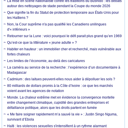
La mise en scène nationaliste contre les traditions du Bushido : les débats
autour des nettoyages de stade pendant la Coupe du monde 2026
Que signifie la fin du Statut de protection temporaire aux États-Unis pour
les Haïtiens ?
Non, la Cour suprême n'a pas qualifié les Canadiens unilingues
d'« inférieurs »
Retourner sur la Lune : voici pourquoi le défi parait plus grand qu’en 1969
Qu’est-ce que la littérature « jeune adulte » ?
Habiter en hauteur : un immobilier cher et recherché, mais vulnérable aux
fortes chaleurs
Les limites de l’économie, au-delà des caricatures
La caméra au service de la recherche : l’expérience d’un documentaire à
Madagascar
Cadmium : des laitues peuvent-elles nous aider à dépolluer les sols ?
80 milliards de dollars promis à la Côte d’Ivoire : ce que les marchés
voient avant les agences de notation
Monde. La chaleur extrême met en évidence la convergence mortelle
entre changement climatique, cupidité des grandes entreprises et
défaillance politique, alors que les droits partent en fumée
« Me faire soigner rapidement m’a sauvé la vie » : Justin Singo Nguma,
survivant d’Ebola
Haïti : les violences sexuelles s'intensifient à un rythme alarmant