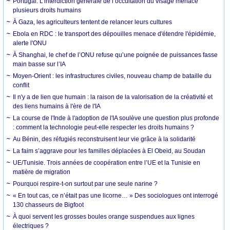
Portugal. L’interdiction générale de l’occultation du visage menace
plusieurs droits humains
À Gaza, les agriculteurs tentent de relancer leurs cultures
Ebola en RDC : le transport des dépouilles menace d'étendre l'épidémie,
alerte l'ONU
À Shanghai, le chef de l’ONU refuse qu’une poignée de puissances fasse
main basse sur l’IA
Moyen-Orient : les infrastructures civiles, nouveau champ de bataille du
conflit
Il n'y a de lien que humain : la raison de la valorisation de la créativité et
des liens humains à l'ère de l'IA
La course de l'Inde à l'adoption de l'IA soulève une question plus profonde
: comment la technologie peut-elle respecter les droits humains ?
Au Bénin, des réfugiés reconstruisent leur vie grâce à la solidarité
La faim s’aggrave pour les familles déplacées à El Obeid, au Soudan
UE/Tunisie. Trois années de coopération entre l’UE et la Tunisie en
matière de migration
Pourquoi respire-t-on surtout par une seule narine ?
« En tout cas, ce n’était pas une licorne… » Des sociologues ont interrogé
130 chasseurs de Bigfoot
À quoi servent les grosses boules orange suspendues aux lignes
électriques ?