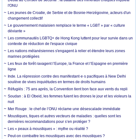
l'ONU
Les jeunes de Croatie, de Serbie et de Bosnie-Herzégovine, acteurs d'un
changement collectif
Le gouvernement malaisien remplace le terme « LGBT » par « culture
déviante »
Les communautés LGBTQ+ de Hong Kong luttent pour leur survie dans un
contexte de réduction de l'espace civique
Les nations mélanésiennes s'engagent à relier et étendre leurs zones
marines protégées
Les feux de forêt ravagent l’Europe, la France et l’Espagne en première
ligne
Inde. La répression contre des manifestant·e·s pacifiques à New Delhi
soulève de vives inquiétudes en termes de droits humains
Réfugiés : 75 ans après, la Convention tient bon face aux vents du repli
Soudan : à El Obeid, les femmes fuient les drones le jour et les violeurs la
nuit
Mer Rouge : le chef de l’ONU réclame une désescalade immédiate
Moustiques, tiques et autres vecteurs de maladies : quelles sont les
dernières recommandations pour s’en protéger ?
Les « peaux à moustiques » : mythe ou réalité ?
Peut-on combattre les moustiques avec des moustiques ?