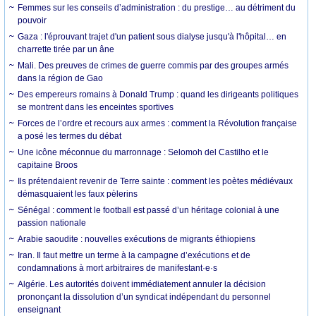
Femmes sur les conseils d’administration : du prestige… au détriment du
pouvoir
Gaza : l'éprouvant trajet d'un patient sous dialyse jusqu'à l'hôpital… en
charrette tirée par un âne
Mali. Des preuves de crimes de guerre commis par des groupes armés
dans la région de Gao
Des empereurs romains à Donald Trump : quand les dirigeants politiques
se montrent dans les enceintes sportives
Forces de l’ordre et recours aux armes : comment la Révolution française
a posé les termes du débat
Une icône méconnue du marronnage : Selomoh del Castilho et le
capitaine Broos
Ils prétendaient revenir de Terre sainte : comment les poètes médiévaux
démasquaient les faux pèlerins
Sénégal : comment le football est passé d’un héritage colonial à une
passion nationale
Arabie saoudite : nouvelles exécutions de migrants éthiopiens
Iran. Il faut mettre un terme à la campagne d’exécutions et de
condamnations à mort arbitraires de manifestant·e·s
Algérie. Les autorités doivent immédiatement annuler la décision
prononçant la dissolution d’un syndicat indépendant du personnel
enseignant