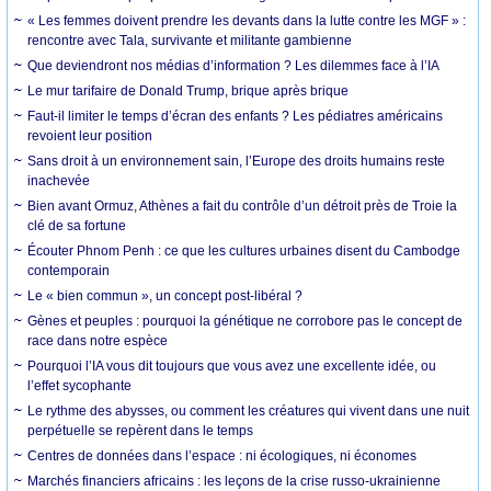
« Les femmes doivent prendre les devants dans la lutte contre les MGF » :
rencontre avec Tala, survivante et militante gambienne
Que deviendront nos médias d’information ? Les dilemmes face à l’IA
Le mur tarifaire de Donald Trump, brique après brique
Faut-il limiter le temps d’écran des enfants ? Les pédiatres américains
revoient leur position
Sans droit à un environnement sain, l’Europe des droits humains reste
inachevée
Bien avant Ormuz, Athènes a fait du contrôle d’un détroit près de Troie la
clé de sa fortune
Écouter Phnom Penh : ce que les cultures urbaines disent du Cambodge
contemporain
Le « bien commun », un concept post-libéral ?
Gènes et peuples : pourquoi la génétique ne corrobore pas le concept de
race dans notre espèce
Pourquoi l’IA vous dit toujours que vous avez une excellente idée, ou
l’effet sycophante
Le rythme des abysses, ou comment les créatures qui vivent dans une nuit
perpétuelle se repèrent dans le temps
Centres de données dans l’espace : ni écologiques, ni économes
Marchés financiers africains : les leçons de la crise russo-ukrainienne