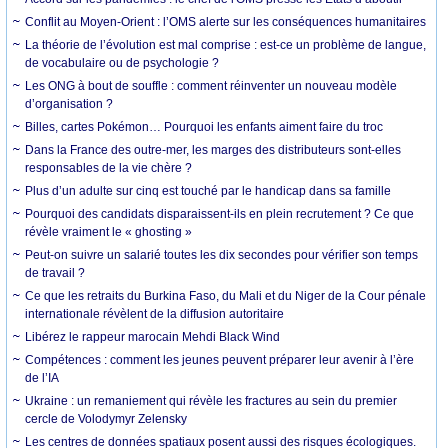
Conflit au Moyen-Orient : l’OMS alerte sur les conséquences humanitaires
La théorie de l’évolution est mal comprise : est-ce un problème de langue,
de vocabulaire ou de psychologie ?
Les ONG à bout de souffle : comment réinventer un nouveau modèle
d’organisation ?
Billes, cartes Pokémon… Pourquoi les enfants aiment faire du troc
Dans la France des outre-mer, les marges des distributeurs sont-elles
responsables de la vie chère ?
Plus d’un adulte sur cinq est touché par le handicap dans sa famille
Pourquoi des candidats disparaissent-ils en plein recrutement ? Ce que
révèle vraiment le « ghosting »
Peut-on suivre un salarié toutes les dix secondes pour vérifier son temps
de travail ?
Ce que les retraits du Burkina Faso, du Mali et du Niger de la Cour pénale
internationale révèlent de la diffusion autoritaire
Libérez le rappeur marocain Mehdi Black Wind
Compétences : comment les jeunes peuvent préparer leur avenir à l’ère
de l’IA
Ukraine : un remaniement qui révèle les fractures au sein du premier
cercle de Volodymyr Zelensky
Les centres de données spatiaux posent aussi des risques écologiques.