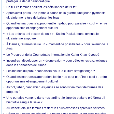
protéger le débat démocratique
Haïti. Les femmes pallient les défaillances de l’État
Après avoir perdu une jambe à cause de la guerre, une jeune gymnaste
ukrainienne refuse de baisser les bras
Quand les marques s’approprient le hip-hop pour paraître « cool » : entre
opportunisme et engagement culturel
« Les enfants ont besoin de paix » : Sasha Paskal, jeune gymnaste
ukrainienne amputée
À Damas, Guterres salue un « moment de possibilités » pour l'avenir de la
Syrie
Le Procureur de la Cour pénale internationale Karim Khan révoqué
Incendies : développer un « drone-avion » pour détecter les gaz toxiques
dans les panaches de fumée
Les moines du punk : connaissez-vous la culture straight edge ?
Quand les marques s'approprient le hip-hop pour paraître « cool » : entre
opportunisme et engagement culturel
Alcool, tabac, cannabis : les jeunes se sont-ils vraiment détournés des
drogues ?
Une punaise-vampire dans nos jardins : le tigre du platane préférera-t-il
bientôt le sang à la sève ?
Au Venezuela, les femmes restent les plus exposées après les séismes
Débat au Conseil de sécurité : la bataille des minéraux critiques inquiète