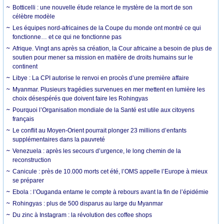
Botticelli : une nouvelle étude relance le mystère de la mort de son
célèbre modèle
Les équipes nord-africaines de la Coupe du monde ont montré ce qui
fonctionne… et ce qui ne fonctionne pas
Afrique. Vingt ans après sa création, la Cour africaine a besoin de plus de
soutien pour mener sa mission en matière de droits humains sur le
continent
Libye : La CPI autorise le renvoi en procès d’une première affaire
Myanmar. Plusieurs tragédies survenues en mer mettent en lumière les
choix désespérés que doivent faire les Rohingyas
Pourquoi l’Organisation mondiale de la Santé est utile aux citoyens
français
Le conflit au Moyen-Orient pourrait plonger 23 millions d’enfants
supplémentaires dans la pauvreté
Venezuela : après les secours d’urgence, le long chemin de la
reconstruction
Canicule : près de 10.000 morts cet été, l’OMS appelle l’Europe à mieux
se préparer
Ebola : l’Ouganda entame le compte à rebours avant la fin de l’épidémie
Rohingyas : plus de 500 disparus au large du Myanmar
Du zinc à Instagram : la révolution des coffee shops