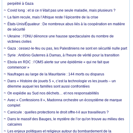
perpétré à Gaza
Covid long : et si ce n’était pas une seule maladie, mais plusieurs ?
La faim recule, mais l’Afrique reste l’épicentre de la crise
États-Unis/Équateur : De nombreux abus liés à la coopération en matière
de sécurité
Ukraine : l’ONU dénonce une hausse spectaculaire du nombre de
victimes civiles
Gaza : cessez-le-feu ou pas, les Palestiniens ne sont en sécurité nulle part
Syrie : António Guterres à Damas, à l'heure de vérité pour la transition
Ebola en RDC : l’OMS alerte sur une épidémie « qui ne fait que
commencer »
Naufrages au large de la Mauritanie : 144 morts ou disparus
Dans « Histoire de jouets 5 », c’est la technologie vs les jouets – un
dilemme auquel les familles sont aussi confrontées
On expédie au Sud nos déchets… et nos responsabilités
Avec « Confessions II », Madonna orchestre un écosystème de marque
complet
Canicule : quelles protections le droit offre-t-il aux travailleurs ?
Dans le massif des Bauges, le mystère de l’or qu'on trouve au milieu des
calcaires
Les enjeux politiques et religieux autour du bombardement de la