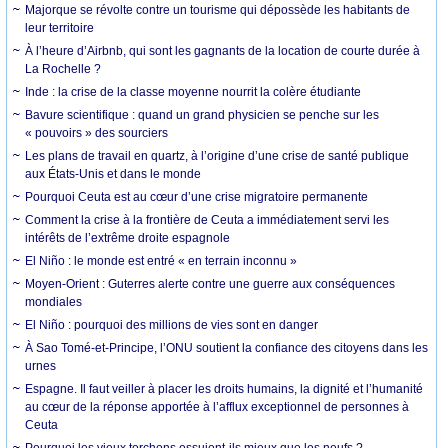
Majorque se révolte contre un tourisme qui dépossède les habitants de
leur territoire
À l’heure d’Airbnb, qui sont les gagnants de la location de courte durée à
La Rochelle ?
Inde : la crise de la classe moyenne nourrit la colère étudiante
Bavure scientifique : quand un grand physicien se penche sur les
« pouvoirs » des sourciers
Les plans de travail en quartz, à l’origine d’une crise de santé publique
aux États-Unis et dans le monde
Pourquoi Ceuta est au cœur d’une crise migratoire permanente
Comment la crise à la frontière de Ceuta a immédiatement servi les
intérêts de l’extrême droite espagnole
El Niño : le monde est entré « en terrain inconnu »
Moyen-Orient : Guterres alerte contre une guerre aux conséquences
mondiales
El Niño : pourquoi des millions de vies sont en danger
À Sao Tomé-et-Principe, l’ONU soutient la confiance des citoyens dans les
urnes
Espagne. Il faut veiller à placer les droits humains, la dignité et l’humanité
au cœur de la réponse apportée à l’afflux exceptionnel de personnes à
Ceuta
Pourquoi les vieux torchons essuient-ils mieux que les neufs ?