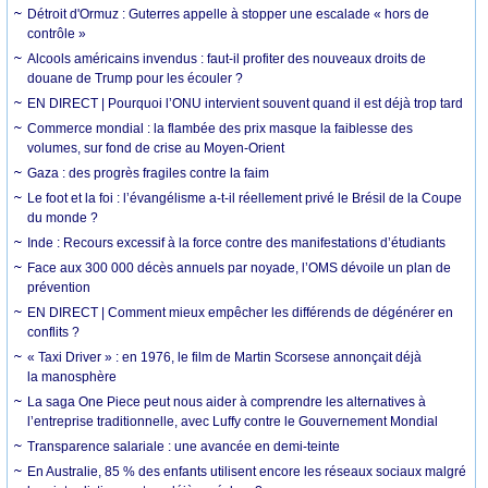
Détroit d'Ormuz : Guterres appelle à stopper une escalade « hors de
contrôle »
Alcools américains invendus : faut-il profiter des nouveaux droits de
douane de Trump pour les écouler ?
EN DIRECT | Pourquoi l’ONU intervient souvent quand il est déjà trop tard
Commerce mondial : la flambée des prix masque la faiblesse des
volumes, sur fond de crise au Moyen-Orient
Gaza : des progrès fragiles contre la faim
Le foot et la foi : l’évangélisme a-t-il réellement privé le Brésil de la Coupe
du monde ?
Inde : Recours excessif à la force contre des manifestations d’étudiants
Face aux 300 000 décès annuels par noyade, l’OMS dévoile un plan de
prévention
EN DIRECT | Comment mieux empêcher les différends de dégénérer en
conflits ?
« Taxi Driver » : en 1976, le film de Martin Scorsese annonçait déjà
la manosphère
La saga One Piece peut nous aider à comprendre les alternatives à
l’entreprise traditionnelle, avec Luffy contre le Gouvernement Mondial
Transparence salariale : une avancée en demi-teinte
En Australie, 85 % des enfants utilisent encore les réseaux sociaux malgré