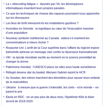
La « vibecoding fatigue » : épuisés par l’IA, les développeurs
informatiques inventent leurs propres parades
Ce que les techniques de chasse des rapaces pourraient nous apprendre
sur les dinosaures
Les feux de forêt menacent-ils les installations gazières ?
Incendies en Gironde : la logistique au cœur de l’évacuation massive
d’une population
Nouveau symbole nutritionnel au Canada : aidera-t-il vraiment les
consommateurs à mieux choisir ?
Royaume-Uni. L’arrêt de la Cour suprême dans l’affaire du logiciel espion
bahreïnite adresse un message clair contre la répression transnationale
VIH : la riposte mondiale vacille au moment où la science promettait de
changer la donne
Patrimoine mondial : l’UNESCO place six sites sous haute surveillance
Réfugié devenu star du basket, Wenyen Gabriel rejoint le HCR
Au Soudan, des mères marchent des kilomètres pour sauver leurs enfants
de la malnutrition
Ukraine : à mesure que la guerre s’intensifie, les civils – et le monde – en
paient le prix
Ebola en RDC : en un peu plus de deux mois, l'épidémie frôle le bilan
record de 2018-2020