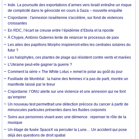
Inde. La poursuite des exportations d’armes vers Israël entraîne un risque
de complicité dans le génocide en cours à Gaza – nouvelle enquête
Cisjordanie : l'annexion israélienne s'accélère, sur fond de violences
croissantes
En RDC, l’écart se creuse entre l’épidémie d’Ebola et la riposte
À Chypre, António Guterres tente de relancer le processus de paix
Les ailes des papillons Morpho inspireront-elles les centrales solaires du
futur ?
Les halophytes, ces plantes de plage qui résistent contre vents et marées
L’Ukraine peut-elle gagner la guerre ?
Comment la série « The White Lotus » remet le polar au goût du jour
Fusillade de Montréal : la haine des femmes n’a pas de parti, montre un
manifeste laissé par le tireur
Cisjordanie: l’ONU alerte sur une violence et une annexion qui ne font
qu’empirer
Un nouveau test permettrait une détection précoce du cancer à partir de
minuscules particules présentes dans les fluides corporels
Soins aux personnes vivant avec une démence : repenser le rôle de la
musique
Un étage de fusée SpaceX va percuter la Lune… Un accident qui pose
déjà des questions de droit spatial