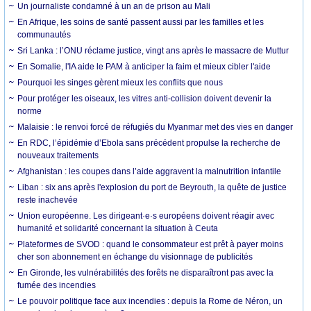
Un journaliste condamné à un an de prison au Mali
En Afrique, les soins de santé passent aussi par les familles et les
communautés
Sri Lanka : l’ONU réclame justice, vingt ans après le massacre de Muttur
En Somalie, l'IA aide le PAM à anticiper la faim et mieux cibler l'aide
Pourquoi les singes gèrent mieux les conflits que nous
Pour protéger les oiseaux, les vitres anti-collision doivent devenir la
norme
Malaisie : le renvoi forcé de réfugiés du Myanmar met des vies en danger
En RDC, l’épidémie d’Ebola sans précédent propulse la recherche de
nouveaux traitements
Afghanistan : les coupes dans l’aide aggravent la malnutrition infantile
Liban : six ans après l'explosion du port de Beyrouth, la quête de justice
reste inachevée
Union européenne. Les dirigeant·e·s européens doivent réagir avec
humanité et solidarité concernant la situation à Ceuta
Plateformes de SVOD : quand le consommateur est prêt à payer moins
cher son abonnement en échange du visionnage de publicités
En Gironde, les vulnérabilités des forêts ne disparaîtront pas avec la
fumée des incendies
Le pouvoir politique face aux incendies : depuis la Rome de Néron, un