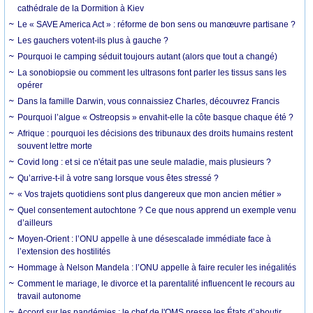
cathédrale de la Dormition à Kiev
Le « SAVE America Act » : réforme de bon sens ou manœuvre partisane ?
Les gauchers votent-ils plus à gauche ?
Pourquoi le camping séduit toujours autant (alors que tout a changé)
La sonobiopsie ou comment les ultrasons font parler les tissus sans les
opérer
Dans la famille Darwin, vous connaissiez Charles, découvrez Francis
Pourquoi l’algue « Ostreopsis » envahit-elle la côte basque chaque été ?
Afrique : pourquoi les décisions des tribunaux des droits humains restent
souvent lettre morte
Covid long : et si ce n'était pas une seule maladie, mais plusieurs ?
Qu’arrive-t-il à votre sang lorsque vous êtes stressé ?
« Vos trajets quotidiens sont plus dangereux que mon ancien métier »
Quel consentement autochtone ? Ce que nous apprend un exemple venu
d’ailleurs
Moyen-Orient : l’ONU appelle à une désescalade immédiate face à
l’extension des hostilités
Hommage à Nelson Mandela : l’ONU appelle à faire reculer les inégalités
Comment le mariage, le divorce et la parentalité influencent le recours au
travail autonome
Accord sur les pandémies : le chef de l'OMS presse les États d’aboutir