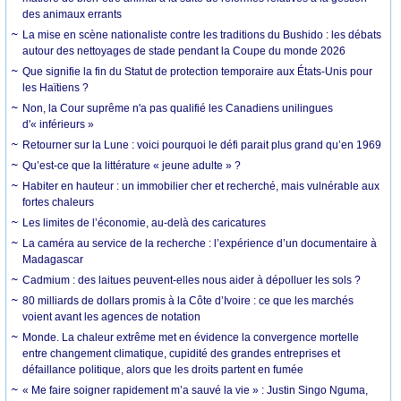
des animaux errants
La mise en scène nationaliste contre les traditions du Bushido : les débats
autour des nettoyages de stade pendant la Coupe du monde 2026
Que signifie la fin du Statut de protection temporaire aux États-Unis pour
les Haïtiens ?
Non, la Cour suprême n'a pas qualifié les Canadiens unilingues
d'« inférieurs »
Retourner sur la Lune : voici pourquoi le défi parait plus grand qu’en 1969
Qu’est-ce que la littérature « jeune adulte » ?
Habiter en hauteur : un immobilier cher et recherché, mais vulnérable aux
fortes chaleurs
Les limites de l’économie, au-delà des caricatures
La caméra au service de la recherche : l’expérience d’un documentaire à
Madagascar
Cadmium : des laitues peuvent-elles nous aider à dépolluer les sols ?
80 milliards de dollars promis à la Côte d’Ivoire : ce que les marchés
voient avant les agences de notation
Monde. La chaleur extrême met en évidence la convergence mortelle
entre changement climatique, cupidité des grandes entreprises et
défaillance politique, alors que les droits partent en fumée
« Me faire soigner rapidement m’a sauvé la vie » : Justin Singo Nguma,