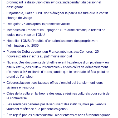
prononçant la dissolution d’un syndicat indépendant du personnel
enseignant
Cisjordanie, Gaza : l’ONU voit s’éloigner la paix à mesure que le conflit
change de visage
Réfugiés : 75 ans après, la promesse vacille
Incendies en France et en Espagne : « L'alarme climatique retentit de
toutes parts », selon l’ONU
Hépatite : l’OMS s’inquiète d’un ralentissement des progrès vers
l’élimination d’ici 2030
Plages du Débarquement en France, médinas aux Comores : 25
nouveaux sites inscrits au patrimoine mondial
Nigeria. Des documents de Shell révèlent l’existence d’un pipeline « en
piteux état », des puits « introuvables » et des coûts de démantèlement
s’élevant à 9,5 milliards d’euros, tandis que le scandale lié à la pollution
prend de l’ampleur
Cyberesclavage : ces fausses offres d'emploi qui transforment leurs
victimes en escrocs
Crise de la culture : la théorie des quatre régimes culturels pour sortir de
la controverse
Les sondages générés par IA séduisent des instituts, mais peuvent-ils
vraiment refléter ce que pensent les gens ?
Être rejeté par les autres fait mal : aider enfants et ados à rebondir quand