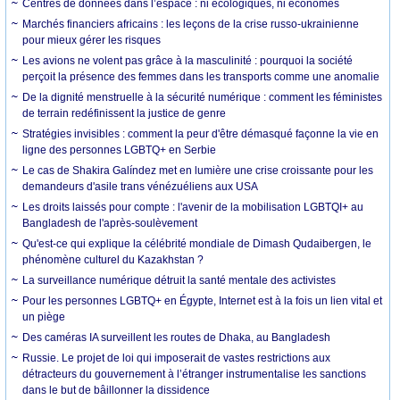
Centres de données dans l’espace : ni écologiques, ni économes
Marchés financiers africains : les leçons de la crise russo-ukrainienne
pour mieux gérer les risques
Les avions ne volent pas grâce à la masculinité : pourquoi la société
perçoit la présence des femmes dans les transports comme une anomalie
De la dignité menstruelle à la sécurité numérique : comment les féministes
de terrain redéfinissent la justice de genre
Stratégies invisibles : comment la peur d'être démasqué façonne la vie en
ligne des personnes LGBTQ+ en Serbie
Le cas de Shakira Galíndez met en lumière une crise croissante pour les
demandeurs d'asile trans vénézuéliens aux USA
Les droits laissés pour compte : l'avenir de la mobilisation LGBTQI+ au
Bangladesh de l'après-soulèvement
Qu'est-ce qui explique la célébrité mondiale de Dimash Qudaibergen, le
phénomène culturel du Kazakhstan ?
La surveillance numérique détruit la santé mentale des activistes
Pour les personnes LGBTQ+ en Égypte, Internet est à la fois un lien vital et
un piège
Des caméras IA surveillent les routes de Dhaka, au Bangladesh
Russie. Le projet de loi qui imposerait de vastes restrictions aux
détracteurs du gouvernement à l’étranger instrumentalise les sanctions
dans le but de bâillonner la dissidence