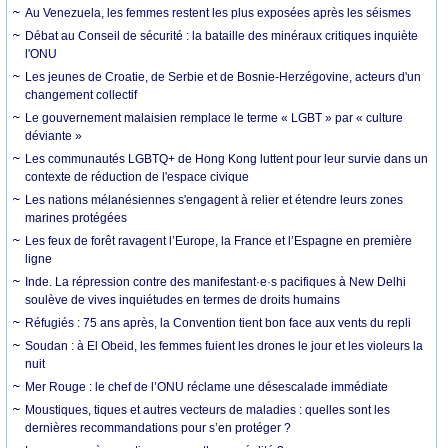
Au Venezuela, les femmes restent les plus exposées après les séismes
Débat au Conseil de sécurité : la bataille des minéraux critiques inquiète
l'ONU
Les jeunes de Croatie, de Serbie et de Bosnie-Herzégovine, acteurs d'un
changement collectif
Le gouvernement malaisien remplace le terme « LGBT » par « culture
déviante »
Les communautés LGBTQ+ de Hong Kong luttent pour leur survie dans un
contexte de réduction de l'espace civique
Les nations mélanésiennes s'engagent à relier et étendre leurs zones
marines protégées
Les feux de forêt ravagent l’Europe, la France et l’Espagne en première
ligne
Inde. La répression contre des manifestant·e·s pacifiques à New Delhi
soulève de vives inquiétudes en termes de droits humains
Réfugiés : 75 ans après, la Convention tient bon face aux vents du repli
Soudan : à El Obeid, les femmes fuient les drones le jour et les violeurs la
nuit
Mer Rouge : le chef de l’ONU réclame une désescalade immédiate
Moustiques, tiques et autres vecteurs de maladies : quelles sont les
dernières recommandations pour s’en protéger ?