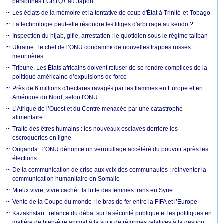
personnes LGBTQ+ au Japon
Les éclats de la mémoire et la tentative de coup d'État à Trinité-et-Tobago
La technologie peut-elle résoudre les litiges d'arbitrage au kendo ?
Inspection du hijab, gifle, arrestation : le quotidien sous le régime taliban
Ukraine : le chef de l’ONU condamne de nouvelles frappes russes
meurtrières
Tribune. Les États africains doivent refuser de se rendre complices de la
politique américaine d’expulsions de force
Près de 6 millions d'hectares ravagés par les flammes en Europe et en
Amérique du Nord, selon l'ONU
L’Afrique de l’Ouest et du Centre menacée par une catastrophe
alimentaire
Traite des êtres humains : les nouveaux esclaves derrière les
escroqueries en ligne
Ouganda : l’ONU dénonce un verrouillage accéléré du pouvoir après les
élections
De la communication de crise aux voix des communautés : réinventer la
communication humanitaire en Somalie
Mieux vivre, vivre caché : la lutte des femmes trans en Syrie
Vente de la Coupe du monde : le bras de fer entre la FIFA et l’Europe
Kazakhstan : relance du débat sur la sécurité publique et les politiques en
matière de bien-être animal à la suite de réformes relatives à la gestion