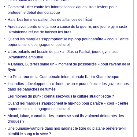
Le technofascisme est-il inéluctable ?
Comment lutter contre les informations toxiques : trois leviers pour
protéger le débat démocratique
Haïti. Les femmes pallient les défaillances de l’État
Après avoir perdu une jambe à cause de la guerre, une jeune gymnaste
ukrainienne refuse de baisser les bras
Quand les marques s’approprient le hip-hop pour paraître « cool » : entre
opportunisme et engagement culturel
« Les enfants ont besoin de paix » : Sasha Paskal, jeune gymnaste
ukrainienne amputée
À Damas, Guterres salue un « moment de possibilités » pour l'avenir de la
Syrie
Le Procureur de la Cour pénale internationale Karim Khan révoqué
Incendies : développer un « drone-avion » pour détecter les gaz toxiques
dans les panaches de fumée
Les moines du punk : connaissez-vous la culture straight edge ?
Quand les marques s'approprient le hip-hop pour paraître « cool » : entre
opportunisme et engagement culturel
Alcool, tabac, cannabis : les jeunes se sont-ils vraiment détournés des
drogues ?
Une punaise-vampire dans nos jardins : le tigre du platane préférera-t-il
bientôt le sang à la sève ?