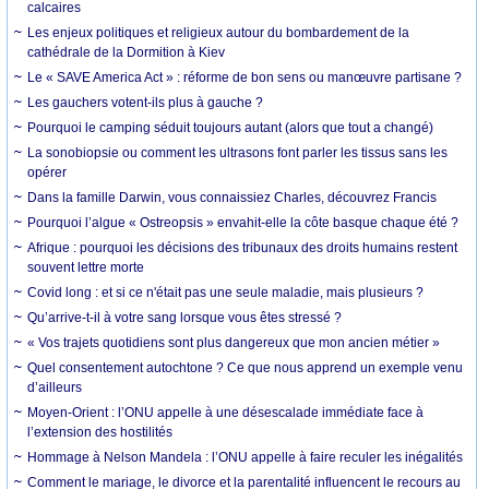
calcaires
Les enjeux politiques et religieux autour du bombardement de la
cathédrale de la Dormition à Kiev
Le « SAVE America Act » : réforme de bon sens ou manœuvre partisane ?
Les gauchers votent-ils plus à gauche ?
Pourquoi le camping séduit toujours autant (alors que tout a changé)
La sonobiopsie ou comment les ultrasons font parler les tissus sans les
opérer
Dans la famille Darwin, vous connaissiez Charles, découvrez Francis
Pourquoi l’algue « Ostreopsis » envahit-elle la côte basque chaque été ?
Afrique : pourquoi les décisions des tribunaux des droits humains restent
souvent lettre morte
Covid long : et si ce n'était pas une seule maladie, mais plusieurs ?
Qu’arrive-t-il à votre sang lorsque vous êtes stressé ?
« Vos trajets quotidiens sont plus dangereux que mon ancien métier »
Quel consentement autochtone ? Ce que nous apprend un exemple venu
d’ailleurs
Moyen-Orient : l’ONU appelle à une désescalade immédiate face à
l’extension des hostilités
Hommage à Nelson Mandela : l’ONU appelle à faire reculer les inégalités
Comment le mariage, le divorce et la parentalité influencent le recours au