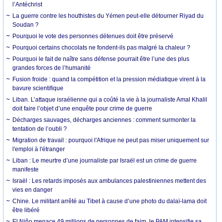
l’Antéchrist
La guerre contre les houthistes du Yémen peut-elle détourner Riyad du
Soudan ?
Pourquoi le vote des personnes détenues doit être préservé
Pourquoi certains chocolats ne fondent-ils pas malgré la chaleur ?
Pourquoi le fait de naître sans défense pourrait être l’une des plus
grandes forces de l’humanité
Fusion froide : quand la compétition et la pression médiatique virent à la
bavure scientifique
Liban. L’attaque israélienne qui a coûté la vie à la journaliste Amal Khalil
doit faire l’objet d’une enquête pour crime de guerre
Décharges sauvages, décharges anciennes : comment surmonter la
tentation de l’oubli ?
Migration de travail : pourquoi l'Afrique ne peut pas miser uniquement sur
l'emploi à l'étranger
Liban : Le meurtre d’une journaliste par Israël est un crime de guerre
manifeste
Israël : Les retards imposés aux ambulances palestiniennes mettent des
vies en danger
Chine. Le militant arrêté au Tibet à cause d’une photo du dalaï-lama doit
être libéré
El Niño menace 49 millions de personnes de faim, le PAM intensifie sa