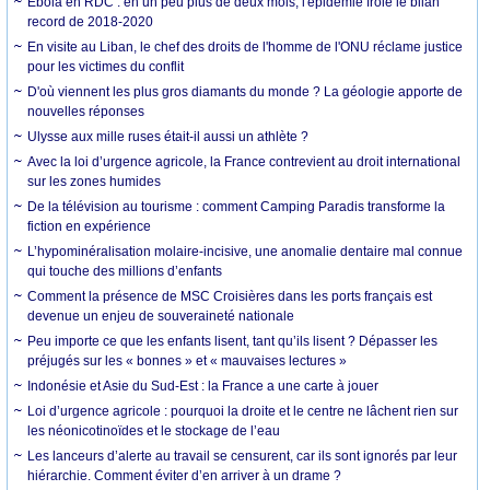
Ebola en RDC : en un peu plus de deux mois, l'épidémie frôle le bilan
record de 2018-2020
En visite au Liban, le chef des droits de l'homme de l'ONU réclame justice
pour les victimes du conflit
D'où viennent les plus gros diamants du monde ? La géologie apporte de
nouvelles réponses
Ulysse aux mille ruses était-il aussi un athlète ?
Avec la loi d’urgence agricole, la France contrevient au droit international
sur les zones humides
De la télévision au tourisme : comment Camping Paradis transforme la
fiction en expérience
L’hypominéralisation molaire-incisive, une anomalie dentaire mal connue
qui touche des millions d’enfants
Comment la présence de MSC Croisières dans les ports français est
devenue un enjeu de souveraineté nationale
Peu importe ce que les enfants lisent, tant qu’ils lisent ? Dépasser les
préjugés sur les « bonnes » et « mauvaises lectures »
Indonésie et Asie du Sud-Est : la France a une carte à jouer
Loi d’urgence agricole : pourquoi la droite et le centre ne lâchent rien sur
les néonicotinoïdes et le stockage de l’eau
Les lanceurs d’alerte au travail se censurent, car ils sont ignorés par leur
hiérarchie. Comment éviter d’en arriver à un drame ?