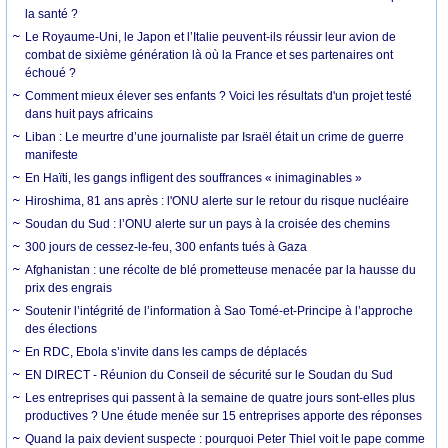
la santé ?
Le Royaume-Uni, le Japon et l’Italie peuvent-ils réussir leur avion de
combat de sixième génération là où la France et ses partenaires ont
échoué ?
Comment mieux élever ses enfants ? Voici les résultats d'un projet testé
dans huit pays africains
Liban : Le meurtre d’une journaliste par Israël était un crime de guerre
manifeste
En Haïti, les gangs infligent des souffrances « inimaginables »
Hiroshima, 81 ans après : l'ONU alerte sur le retour du risque nucléaire
Soudan du Sud : l’ONU alerte sur un pays à la croisée des chemins
300 jours de cessez-le-feu, 300 enfants tués à Gaza
Afghanistan : une récolte de blé prometteuse menacée par la hausse du
prix des engrais
Soutenir l’intégrité de l’information à Sao Tomé-et-Principe à l’approche
des élections
En RDC, Ebola s’invite dans les camps de déplacés
EN DIRECT - Réunion du Conseil de sécurité sur le Soudan du Sud
Les entreprises qui passent à la semaine de quatre jours sont-elles plus
productives ? Une étude menée sur 15 entreprises apporte des réponses
Quand la paix devient suspecte : pourquoi Peter Thiel voit le pape comme