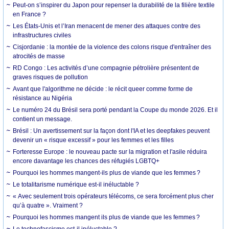
Peut-on s’inspirer du Japon pour repenser la durabilité de la filière textile
en France ?
Les États-Unis et l’Iran menacent de mener des attaques contre des
infrastructures civiles
Cisjordanie : la montée de la violence des colons risque d'entraîner des
atrocités de masse
RD Congo : Les activités d’une compagnie pétrolière présentent de
graves risques de pollution
Avant que l'algorithme ne décide : le récit queer comme forme de
résistance au Nigéria
Le numéro 24 du Brésil sera porté pendant la Coupe du monde 2026. Et il
contient un message.
Brésil : Un avertissement sur la façon dont l'IA et les deepfakes peuvent
devenir un « risque excessif » pour les femmes et les filles
Forteresse Europe : le nouveau pacte sur la migration et l'asile réduira
encore davantage les chances des réfugiés LGBTQ+
Pourquoi les hommes mangent-ils plus de viande que les femmes ?
Le totalitarisme numérique est-il inéluctable ?
« Avec seulement trois opérateurs télécoms, ce sera forcément plus cher
qu’à quatre ». Vraiment ?
Pourquoi les hommes mangent ils plus de viande que les femmes ?