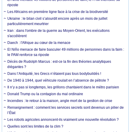
riposte
Les Africains en première ligne face à la crise de la biodiversité
Ukraine : le bilan civil s’alourdit encore après un mois de juillet
particulièrement meurtrier
Iran : dans l'ombre de la guerre au Moyen-Orient, les exécutions
s'accélèrent
Daech : l'Afrique au cœur de la menace
El Niño menace de faire basculer 49 millions de personnes dans la faim :
le PAM renforce sa riposte
Décès de Rudolph Marcus : est-ce la fin des théories analytiques
élégantes ?
Dans l’Antiquité, les Grecs n’étaient pas tous bodybuildés !
De 1940 à 1944, quel véhicule roulait en l’absence de pétrole ?
Il n’y a pas si longtemps, les grillons chantaient dans le métro parisien
Donald Trump ou la contagion du mal ordinaire
Incendies : le retour à la maison, angle mort de la gestion de crise
Renseignement : comment les services secrets sont devenus un pilier de
l’État
Les robots agricoles annoncent-ils vraiment une nouvelle révolution ?
Quelles sont les limites de la clim ?