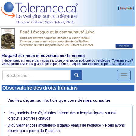
[
]
English
Directeur / Éditeur: Victor Teboul, Ph.D.
Regard
sur nous et ouverture sur le monde
Indépendant et neutre par rapport à toute orientation politique ou religieuse, Tolerance.ca
®
vise à promouvoir les grands principes démocratiques sur lesquels repose la tolérance.
Toggl
naviga
Observatoire des droits humains
Veuillez cliquer sur l'article que vous désirez consulter.
Les gobelets de café jetables libèrent des microplastiques, surtout
lorsqu’ils sont très chauds
D’où viennent ces mystérieux signaux venus de l’espace ? Nous avons
trouvé leur « pierre de Rosette »