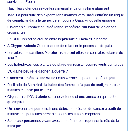
survivant d’Ebola
Haïti : les violences sexuelles s'intensifient à un rythme alarmant
Inde. La poursuite des exportations d’armes vers Israël entraîne un risque
de complicité dans le génocide en cours à Gaza – nouvelle enquête
Cisjordanie : l'annexion israélienne s'accélère, sur fond de violences
croissantes
En RDC, l’écart se creuse entre l’épidémie d’Ebola et la riposte
À Chypre, António Guterres tente de relancer le processus de paix
Les ailes des papillons Morpho inspireront-elles les centrales solaires du
futur ?
Les halophytes, ces plantes de plage qui résistent contre vents et marées
L’Ukraine peut-elle gagner la guerre ?
Comment la série « The White Lotus » remet le polar au goût du jour
Fusillade de Montréal : la haine des femmes n’a pas de parti, montre un
manifeste laissé par le tireur
Cisjordanie: l’ONU alerte sur une violence et une annexion qui ne font
qu’empirer
Un nouveau test permettrait une détection précoce du cancer à partir de
minuscules particules présentes dans les fluides corporels
Soins aux personnes vivant avec une démence : repenser le rôle de la
musique