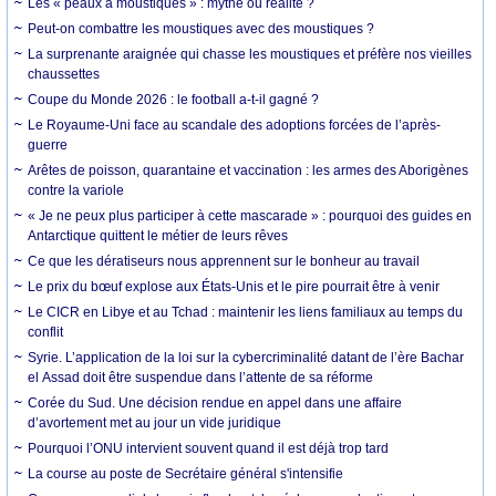
Les « peaux à moustiques » : mythe ou réalité ?
Peut-on combattre les moustiques avec des moustiques ?
La surprenante araignée qui chasse les moustiques et préfère nos vieilles
chaussettes
Coupe du Monde 2026 : le football a-t-il gagné ?
Le Royaume-Uni face au scandale des adoptions forcées de l’après-
guerre
Arêtes de poisson, quarantaine et vaccination : les armes des Aborigènes
contre la variole
« Je ne peux plus participer à cette mascarade » : pourquoi des guides en
Antarctique quittent le métier de leurs rêves
Ce que les dératiseurs nous apprennent sur le bonheur au travail
Le prix du bœuf explose aux États-Unis et le pire pourrait être à venir
Le CICR en Libye et au Tchad : maintenir les liens familiaux au temps du
conflit
Syrie. L’application de la loi sur la cybercriminalité datant de l’ère Bachar
el Assad doit être suspendue dans l’attente de sa réforme
Corée du Sud. Une décision rendue en appel dans une affaire
d’avortement met au jour un vide juridique
Pourquoi l’ONU intervient souvent quand il est déjà trop tard
La course au poste de Secrétaire général s'intensifie