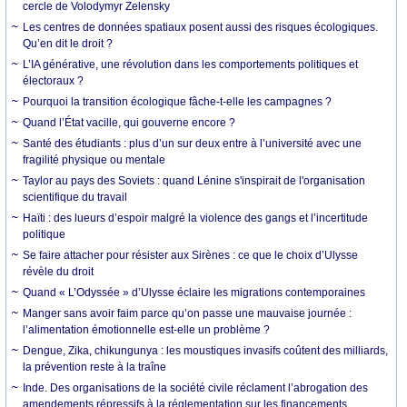
cercle de Volodymyr Zelensky
Les centres de données spatiaux posent aussi des risques écologiques.
Qu’en dit le droit ?
L’IA générative, une révolution dans les comportements politiques et
électoraux ?
Pourquoi la transition écologique fâche-t-elle les campagnes ?
Quand l’État vacille, qui gouverne encore ?
Santé des étudiants : plus d’un sur deux entre à l’université avec une
fragilité physique ou mentale
Taylor au pays des Soviets : quand Lénine s'inspirait de l'organisation
scientifique du travail
Haïti : des lueurs d’espoir malgré la violence des gangs et l’incertitude
politique
Se faire attacher pour résister aux Sirènes : ce que le choix d’Ulysse
révèle du droit
Quand « L’Odyssée » d’Ulysse éclaire les migrations contemporaines
Manger sans avoir faim parce qu’on passe une mauvaise journée :
l’alimentation émotionnelle est-elle un problème ?
Dengue, Zika, chikungunya : les moustiques invasifs coûtent des milliards,
la prévention reste à la traîne
Inde. Des organisations de la société civile réclament l’abrogation des
amendements répressifs à la réglementation sur les financements