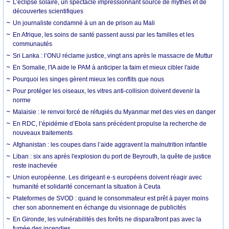
L’éclipse solaire, un spectacle impressionnant source de mythes et de
découvertes scientifiques
Un journaliste condamné à un an de prison au Mali
En Afrique, les soins de santé passent aussi par les familles et les
communautés
Sri Lanka : l’ONU réclame justice, vingt ans après le massacre de Muttur
En Somalie, l'IA aide le PAM à anticiper la faim et mieux cibler l'aide
Pourquoi les singes gèrent mieux les conflits que nous
Pour protéger les oiseaux, les vitres anti-collision doivent devenir la
norme
Malaisie : le renvoi forcé de réfugiés du Myanmar met des vies en danger
En RDC, l’épidémie d’Ebola sans précédent propulse la recherche de
nouveaux traitements
Afghanistan : les coupes dans l’aide aggravent la malnutrition infantile
Liban : six ans après l'explosion du port de Beyrouth, la quête de justice
reste inachevée
Union européenne. Les dirigeant·e·s européens doivent réagir avec
humanité et solidarité concernant la situation à Ceuta
Plateformes de SVOD : quand le consommateur est prêt à payer moins
cher son abonnement en échange du visionnage de publicités
En Gironde, les vulnérabilités des forêts ne disparaîtront pas avec la
fumée des incendies