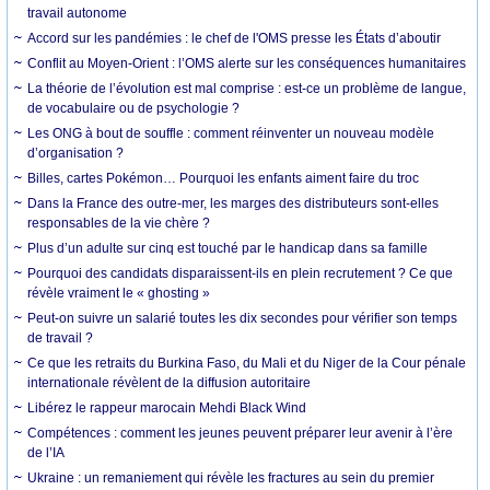
travail autonome
Accord sur les pandémies : le chef de l'OMS presse les États d’aboutir
Conflit au Moyen-Orient : l’OMS alerte sur les conséquences humanitaires
La théorie de l’évolution est mal comprise : est-ce un problème de langue,
de vocabulaire ou de psychologie ?
Les ONG à bout de souffle : comment réinventer un nouveau modèle
d’organisation ?
Billes, cartes Pokémon… Pourquoi les enfants aiment faire du troc
Dans la France des outre-mer, les marges des distributeurs sont-elles
responsables de la vie chère ?
Plus d’un adulte sur cinq est touché par le handicap dans sa famille
Pourquoi des candidats disparaissent-ils en plein recrutement ? Ce que
révèle vraiment le « ghosting »
Peut-on suivre un salarié toutes les dix secondes pour vérifier son temps
de travail ?
Ce que les retraits du Burkina Faso, du Mali et du Niger de la Cour pénale
internationale révèlent de la diffusion autoritaire
Libérez le rappeur marocain Mehdi Black Wind
Compétences : comment les jeunes peuvent préparer leur avenir à l’ère
de l’IA
Ukraine : un remaniement qui révèle les fractures au sein du premier