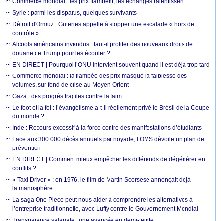
Commerce mondial : les prix flambent, les échanges ralentissent
Syrie : parmi les disparus, quelques survivants
Détroit d'Ormuz : Guterres appelle à stopper une escalade « hors de
contrôle »
Alcools américains invendus : faut-il profiter des nouveaux droits de
douane de Trump pour les écouler ?
EN DIRECT | Pourquoi l’ONU intervient souvent quand il est déjà trop tard
Commerce mondial : la flambée des prix masque la faiblesse des
volumes, sur fond de crise au Moyen-Orient
Gaza : des progrès fragiles contre la faim
Le foot et la foi : l’évangélisme a-t-il réellement privé le Brésil de la Coupe
du monde ?
Inde : Recours excessif à la force contre des manifestations d’étudiants
Face aux 300 000 décès annuels par noyade, l’OMS dévoile un plan de
prévention
EN DIRECT | Comment mieux empêcher les différends de dégénérer en
conflits ?
« Taxi Driver » : en 1976, le film de Martin Scorsese annonçait déjà
la manosphère
La saga One Piece peut nous aider à comprendre les alternatives à
l’entreprise traditionnelle, avec Luffy contre le Gouvernement Mondial
Transparence salariale : une avancée en demi-teinte