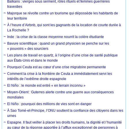
Balkans : vierges sous serment, rôles rituels et femmes guerrières
travesties
Majorque se révolte contre un tourisme qui dépossède les habitants de
leur territoire
À l’heure d’Airbnb, qui sont les gagnants de la location de courte durée à
La Rochelle ?
Inde : la crise de la classe moyenne nourrit la colère étudiante
Bavure scientifique : quand un grand physicien se penche sur les
« pouvoirs » des sourciers
Les plans de travail en quartz, à l’origine d’une crise de santé publique
aux États-Unis et dans le monde
Pourquoi Ceuta est au cœur d’une crise migratoire permanente
Comment la crise à la frontière de Ceuta a immédiatement servi les
intérêts de l’extrême droite espagnole
El Niño : le monde est entré « en terrain inconnu »
Moyen-Orient : Guterres alerte contre une guerre aux conséquences
mondiales
El Niño : pourquoi des millions de vies sont en danger
À Sao Tomé-et-Principe, l’ONU soutient la confiance des citoyens dans les
urnes
Espagne. Il faut veiller à placer les droits humains, la dignité et l’humanité
au cœur de la réponse apportée à l’afflux exceptionnel de personnes à