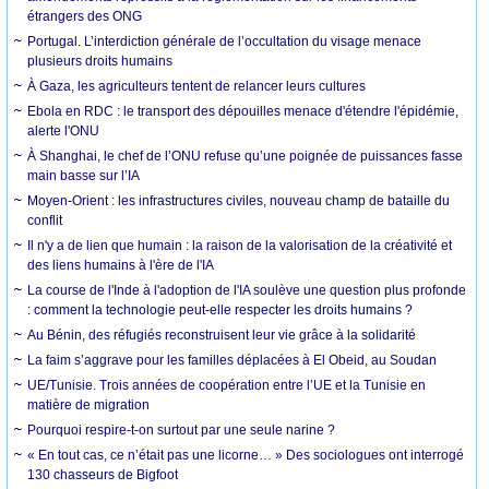
étrangers des ONG
Portugal. L’interdiction générale de l’occultation du visage menace
plusieurs droits humains
À Gaza, les agriculteurs tentent de relancer leurs cultures
Ebola en RDC : le transport des dépouilles menace d'étendre l'épidémie,
alerte l'ONU
À Shanghai, le chef de l’ONU refuse qu’une poignée de puissances fasse
main basse sur l’IA
Moyen-Orient : les infrastructures civiles, nouveau champ de bataille du
conflit
Il n'y a de lien que humain : la raison de la valorisation de la créativité et
des liens humains à l'ère de l'IA
La course de l'Inde à l'adoption de l'IA soulève une question plus profonde
: comment la technologie peut-elle respecter les droits humains ?
Au Bénin, des réfugiés reconstruisent leur vie grâce à la solidarité
La faim s’aggrave pour les familles déplacées à El Obeid, au Soudan
UE/Tunisie. Trois années de coopération entre l’UE et la Tunisie en
matière de migration
Pourquoi respire-t-on surtout par une seule narine ?
« En tout cas, ce n’était pas une licorne… » Des sociologues ont interrogé
130 chasseurs de Bigfoot