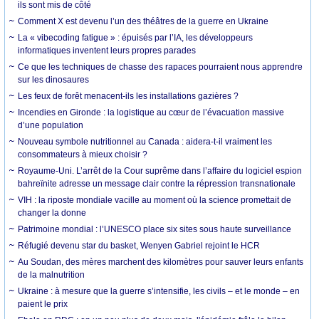
ils sont mis de côté
Comment X est devenu l’un des théâtres de la guerre en Ukraine
La « vibecoding fatigue » : épuisés par l’IA, les développeurs
informatiques inventent leurs propres parades
Ce que les techniques de chasse des rapaces pourraient nous apprendre
sur les dinosaures
Les feux de forêt menacent-ils les installations gazières ?
Incendies en Gironde : la logistique au cœur de l’évacuation massive
d’une population
Nouveau symbole nutritionnel au Canada : aidera-t-il vraiment les
consommateurs à mieux choisir ?
Royaume-Uni. L’arrêt de la Cour suprême dans l’affaire du logiciel espion
bahreïnite adresse un message clair contre la répression transnationale
VIH : la riposte mondiale vacille au moment où la science promettait de
changer la donne
Patrimoine mondial : l’UNESCO place six sites sous haute surveillance
Réfugié devenu star du basket, Wenyen Gabriel rejoint le HCR
Au Soudan, des mères marchent des kilomètres pour sauver leurs enfants
de la malnutrition
Ukraine : à mesure que la guerre s’intensifie, les civils – et le monde – en
paient le prix