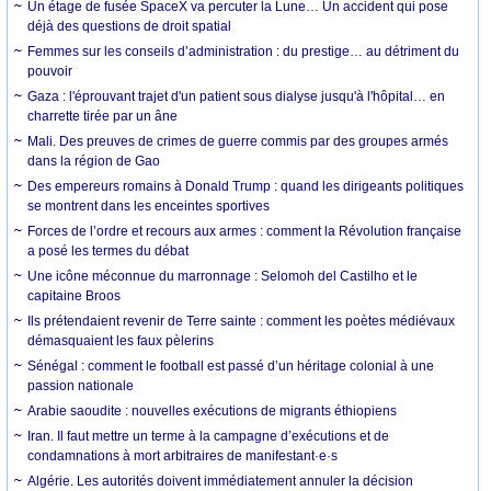
Un étage de fusée SpaceX va percuter la Lune… Un accident qui pose
déjà des questions de droit spatial
Femmes sur les conseils d’administration : du prestige… au détriment du
pouvoir
Gaza : l'éprouvant trajet d'un patient sous dialyse jusqu'à l'hôpital… en
charrette tirée par un âne
Mali. Des preuves de crimes de guerre commis par des groupes armés
dans la région de Gao
Des empereurs romains à Donald Trump : quand les dirigeants politiques
se montrent dans les enceintes sportives
Forces de l’ordre et recours aux armes : comment la Révolution française
a posé les termes du débat
Une icône méconnue du marronnage : Selomoh del Castilho et le
capitaine Broos
Ils prétendaient revenir de Terre sainte : comment les poètes médiévaux
démasquaient les faux pèlerins
Sénégal : comment le football est passé d’un héritage colonial à une
passion nationale
Arabie saoudite : nouvelles exécutions de migrants éthiopiens
Iran. Il faut mettre un terme à la campagne d’exécutions et de
condamnations à mort arbitraires de manifestant·e·s
Algérie. Les autorités doivent immédiatement annuler la décision