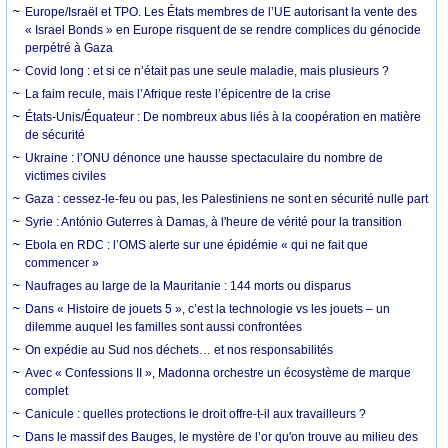
Europe/Israël et TPO. Les États membres de l’UE autorisant la vente des
« Israel Bonds » en Europe risquent de se rendre complices du génocide
perpétré à Gaza
Covid long : et si ce n’était pas une seule maladie, mais plusieurs ?
La faim recule, mais l’Afrique reste l’épicentre de la crise
États-Unis/Équateur : De nombreux abus liés à la coopération en matière
de sécurité
Ukraine : l’ONU dénonce une hausse spectaculaire du nombre de
victimes civiles
Gaza : cessez-le-feu ou pas, les Palestiniens ne sont en sécurité nulle part
Syrie : António Guterres à Damas, à l'heure de vérité pour la transition
Ebola en RDC : l’OMS alerte sur une épidémie « qui ne fait que
commencer »
Naufrages au large de la Mauritanie : 144 morts ou disparus
Dans « Histoire de jouets 5 », c’est la technologie vs les jouets – un
dilemme auquel les familles sont aussi confrontées
On expédie au Sud nos déchets… et nos responsabilités
Avec « Confessions II », Madonna orchestre un écosystème de marque
complet
Canicule : quelles protections le droit offre-t-il aux travailleurs ?
Dans le massif des Bauges, le mystère de l’or qu'on trouve au milieu des