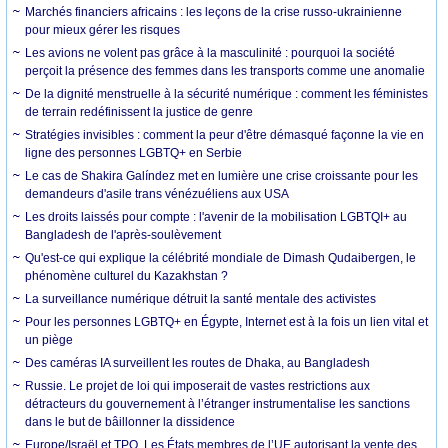
Marchés financiers africains : les leçons de la crise russo-ukrainienne
pour mieux gérer les risques
Les avions ne volent pas grâce à la masculinité : pourquoi la société
perçoit la présence des femmes dans les transports comme une anomalie
De la dignité menstruelle à la sécurité numérique : comment les féministes
de terrain redéfinissent la justice de genre
Stratégies invisibles : comment la peur d'être démasqué façonne la vie en
ligne des personnes LGBTQ+ en Serbie
Le cas de Shakira Galíndez met en lumière une crise croissante pour les
demandeurs d'asile trans vénézuéliens aux USA
Les droits laissés pour compte : l'avenir de la mobilisation LGBTQI+ au
Bangladesh de l'après-soulèvement
Qu'est-ce qui explique la célébrité mondiale de Dimash Qudaibergen, le
phénomène culturel du Kazakhstan ?
La surveillance numérique détruit la santé mentale des activistes
Pour les personnes LGBTQ+ en Égypte, Internet est à la fois un lien vital et
un piège
Des caméras IA surveillent les routes de Dhaka, au Bangladesh
Russie. Le projet de loi qui imposerait de vastes restrictions aux
détracteurs du gouvernement à l’étranger instrumentalise les sanctions
dans le but de bâillonner la dissidence
Europe/Israël et TPO. Les États membres de l’UE autorisant la vente des