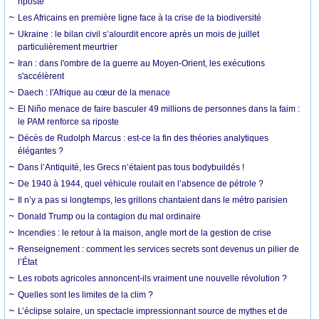
riposte
Les Africains en première ligne face à la crise de la biodiversité
Ukraine : le bilan civil s’alourdit encore après un mois de juillet
particulièrement meurtrier
Iran : dans l'ombre de la guerre au Moyen-Orient, les exécutions
s'accélèrent
Daech : l'Afrique au cœur de la menace
El Niño menace de faire basculer 49 millions de personnes dans la faim :
le PAM renforce sa riposte
Décès de Rudolph Marcus : est-ce la fin des théories analytiques
élégantes ?
Dans l’Antiquité, les Grecs n’étaient pas tous bodybuildés !
De 1940 à 1944, quel véhicule roulait en l’absence de pétrole ?
Il n’y a pas si longtemps, les grillons chantaient dans le métro parisien
Donald Trump ou la contagion du mal ordinaire
Incendies : le retour à la maison, angle mort de la gestion de crise
Renseignement : comment les services secrets sont devenus un pilier de
l’État
Les robots agricoles annoncent-ils vraiment une nouvelle révolution ?
Quelles sont les limites de la clim ?
L’éclipse solaire, un spectacle impressionnant source de mythes et de