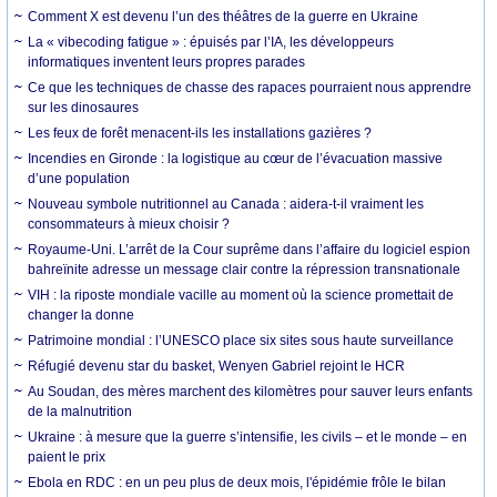
Comment X est devenu l’un des théâtres de la guerre en Ukraine
La « vibecoding fatigue » : épuisés par l’IA, les développeurs
informatiques inventent leurs propres parades
Ce que les techniques de chasse des rapaces pourraient nous apprendre
sur les dinosaures
Les feux de forêt menacent-ils les installations gazières ?
Incendies en Gironde : la logistique au cœur de l’évacuation massive
d’une population
Nouveau symbole nutritionnel au Canada : aidera-t-il vraiment les
consommateurs à mieux choisir ?
Royaume-Uni. L’arrêt de la Cour suprême dans l’affaire du logiciel espion
bahreïnite adresse un message clair contre la répression transnationale
VIH : la riposte mondiale vacille au moment où la science promettait de
changer la donne
Patrimoine mondial : l’UNESCO place six sites sous haute surveillance
Réfugié devenu star du basket, Wenyen Gabriel rejoint le HCR
Au Soudan, des mères marchent des kilomètres pour sauver leurs enfants
de la malnutrition
Ukraine : à mesure que la guerre s’intensifie, les civils – et le monde – en
paient le prix
Ebola en RDC : en un peu plus de deux mois, l'épidémie frôle le bilan