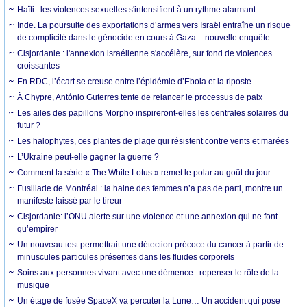
Haïti : les violences sexuelles s'intensifient à un rythme alarmant
Inde. La poursuite des exportations d’armes vers Israël entraîne un risque
de complicité dans le génocide en cours à Gaza – nouvelle enquête
Cisjordanie : l'annexion israélienne s'accélère, sur fond de violences
croissantes
En RDC, l’écart se creuse entre l’épidémie d’Ebola et la riposte
À Chypre, António Guterres tente de relancer le processus de paix
Les ailes des papillons Morpho inspireront-elles les centrales solaires du
futur ?
Les halophytes, ces plantes de plage qui résistent contre vents et marées
L’Ukraine peut-elle gagner la guerre ?
Comment la série « The White Lotus » remet le polar au goût du jour
Fusillade de Montréal : la haine des femmes n’a pas de parti, montre un
manifeste laissé par le tireur
Cisjordanie: l’ONU alerte sur une violence et une annexion qui ne font
qu’empirer
Un nouveau test permettrait une détection précoce du cancer à partir de
minuscules particules présentes dans les fluides corporels
Soins aux personnes vivant avec une démence : repenser le rôle de la
musique
Un étage de fusée SpaceX va percuter la Lune… Un accident qui pose