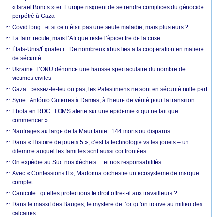
« Israel Bonds » en Europe risquent de se rendre complices du génocide
perpétré à Gaza
Covid long : et si ce n’était pas une seule maladie, mais plusieurs ?
La faim recule, mais l’Afrique reste l’épicentre de la crise
États-Unis/Équateur : De nombreux abus liés à la coopération en matière
de sécurité
Ukraine : l’ONU dénonce une hausse spectaculaire du nombre de
victimes civiles
Gaza : cessez-le-feu ou pas, les Palestiniens ne sont en sécurité nulle part
Syrie : António Guterres à Damas, à l'heure de vérité pour la transition
Ebola en RDC : l’OMS alerte sur une épidémie « qui ne fait que
commencer »
Naufrages au large de la Mauritanie : 144 morts ou disparus
Dans « Histoire de jouets 5 », c’est la technologie vs les jouets – un
dilemme auquel les familles sont aussi confrontées
On expédie au Sud nos déchets… et nos responsabilités
Avec « Confessions II », Madonna orchestre un écosystème de marque
complet
Canicule : quelles protections le droit offre-t-il aux travailleurs ?
Dans le massif des Bauges, le mystère de l’or qu'on trouve au milieu des
calcaires