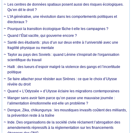
Les centres de données spatiaux posent aussi des risques écologiques.
Qu’en dit le droit ?
L’IA générative, une révolution dans les comportements politiques et
électoraux ?
Pourquoi la transition écologique fâche-t-elle les campagnes ?
Quand l’État vacille, qui gouverne encore ?
Santé des étudiants : plus d’un sur deux entre à l’université avec une
fragilité physique ou mentale
Taylor au pays des Soviets : quand Lénine s'inspirait de l'organisation
scientifique du travail
Haïti : des lueurs d’espoir malgré la violence des gangs et l’incertitude
politique
Se faire attacher pour résister aux Sirènes : ce que le choix d’Ulysse
révèle du droit
Quand « L’Odyssée » d’Ulysse éclaire les migrations contemporaines
Manger sans avoir faim parce qu’on passe une mauvaise journée :
l’alimentation émotionnelle est-elle un problème ?
Dengue, Zika, chikungunya : les moustiques invasifs coûtent des milliards,
la prévention reste à la traîne
Inde. Des organisations de la société civile réclament l’abrogation des
amendements répressifs à la réglementation sur les financements
étrangers des ONG