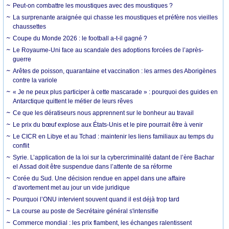
Peut-on combattre les moustiques avec des moustiques ?
La surprenante araignée qui chasse les moustiques et préfère nos vieilles
chaussettes
Coupe du Monde 2026 : le football a-t-il gagné ?
Le Royaume-Uni face au scandale des adoptions forcées de l’après-
guerre
Arêtes de poisson, quarantaine et vaccination : les armes des Aborigènes
contre la variole
« Je ne peux plus participer à cette mascarade » : pourquoi des guides en
Antarctique quittent le métier de leurs rêves
Ce que les dératiseurs nous apprennent sur le bonheur au travail
Le prix du bœuf explose aux États-Unis et le pire pourrait être à venir
Le CICR en Libye et au Tchad : maintenir les liens familiaux au temps du
conflit
Syrie. L’application de la loi sur la cybercriminalité datant de l’ère Bachar
el Assad doit être suspendue dans l’attente de sa réforme
Corée du Sud. Une décision rendue en appel dans une affaire
d’avortement met au jour un vide juridique
Pourquoi l’ONU intervient souvent quand il est déjà trop tard
La course au poste de Secrétaire général s'intensifie
Commerce mondial : les prix flambent, les échanges ralentissent