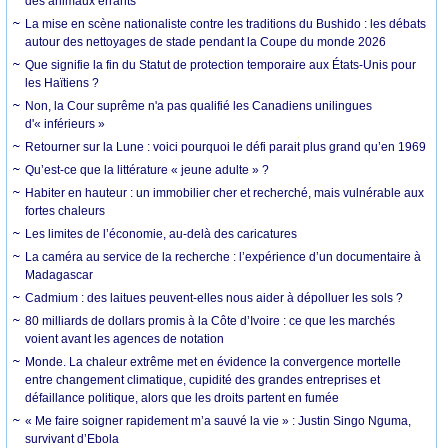
des animaux errants
La mise en scène nationaliste contre les traditions du Bushido : les débats
autour des nettoyages de stade pendant la Coupe du monde 2026
Que signifie la fin du Statut de protection temporaire aux États-Unis pour
les Haïtiens ?
Non, la Cour suprême n'a pas qualifié les Canadiens unilingues
d'« inférieurs »
Retourner sur la Lune : voici pourquoi le défi parait plus grand qu’en 1969
Qu’est-ce que la littérature « jeune adulte » ?
Habiter en hauteur : un immobilier cher et recherché, mais vulnérable aux
fortes chaleurs
Les limites de l’économie, au-delà des caricatures
La caméra au service de la recherche : l’expérience d’un documentaire à
Madagascar
Cadmium : des laitues peuvent-elles nous aider à dépolluer les sols ?
80 milliards de dollars promis à la Côte d’Ivoire : ce que les marchés
voient avant les agences de notation
Monde. La chaleur extrême met en évidence la convergence mortelle
entre changement climatique, cupidité des grandes entreprises et
défaillance politique, alors que les droits partent en fumée
« Me faire soigner rapidement m’a sauvé la vie » : Justin Singo Nguma,
survivant d’Ebola