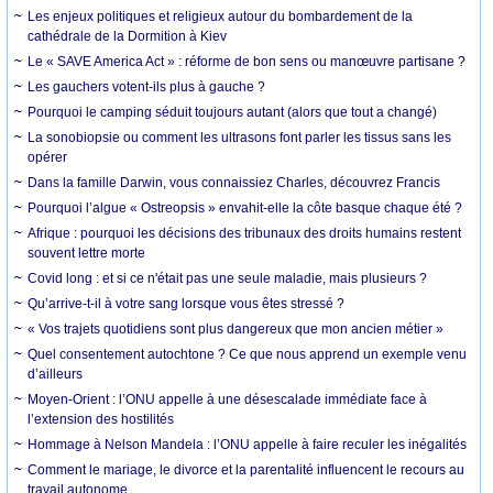
Les enjeux politiques et religieux autour du bombardement de la
cathédrale de la Dormition à Kiev
Le « SAVE America Act » : réforme de bon sens ou manœuvre partisane ?
Les gauchers votent-ils plus à gauche ?
Pourquoi le camping séduit toujours autant (alors que tout a changé)
La sonobiopsie ou comment les ultrasons font parler les tissus sans les
opérer
Dans la famille Darwin, vous connaissiez Charles, découvrez Francis
Pourquoi l’algue « Ostreopsis » envahit-elle la côte basque chaque été ?
Afrique : pourquoi les décisions des tribunaux des droits humains restent
souvent lettre morte
Covid long : et si ce n'était pas une seule maladie, mais plusieurs ?
Qu’arrive-t-il à votre sang lorsque vous êtes stressé ?
« Vos trajets quotidiens sont plus dangereux que mon ancien métier »
Quel consentement autochtone ? Ce que nous apprend un exemple venu
d’ailleurs
Moyen-Orient : l’ONU appelle à une désescalade immédiate face à
l’extension des hostilités
Hommage à Nelson Mandela : l’ONU appelle à faire reculer les inégalités
Comment le mariage, le divorce et la parentalité influencent le recours au
travail autonome