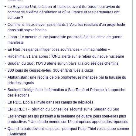
Le Royaume-Uni, le Japon et l’Italie peuvent-ils réussir leur avion de
combat de sixième génération là où la France et ses partenaires ont
échoué ?
Comment mieux élever ses enfants ? Voici les résultats d'un projet testé
dans huit pays africains
Liban : Le meurtre d’une journaliste par Israël était un crime de guerre
manifeste
En Haïti, les gangs infligent des souffrances « inimaginables »
Hiroshima, 81 ans après : l'ONU alerte sur le retour du risque nucléaire
Soudan du Sud : l’ONU alerte sur un pays à la croisée des chemins
300 jours de cessez-le-feu, 300 enfants tués à Gaza
Afghanistan : une récolte de blé prometteuse menacée par la hausse du
prix des engrais
Soutenir l’intégrité de l’information à Sao Tomé-et-Principe à l’approche
des élections
En RDC, Ebola s’invite dans les camps de déplacés
EN DIRECT - Réunion du Conseil de sécurité sur le Soudan du Sud
Les entreprises qui passent à la semaine de quatre jours sont-elles plus
productives ? Une étude menée sur 15 entreprises apporte des réponses
Quand la paix devient suspecte : pourquoi Peter Thiel voit le pape comme
l’Antéchrist