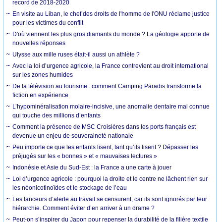
record de 2018-2020
En visite au Liban, le chef des droits de l'homme de l'ONU réclame justice
pour les victimes du conflit
D'où viennent les plus gros diamants du monde ? La géologie apporte de
nouvelles réponses
Ulysse aux mille ruses était-il aussi un athlète ?
Avec la loi d’urgence agricole, la France contrevient au droit international
sur les zones humides
De la télévision au tourisme : comment Camping Paradis transforme la
fiction en expérience
L’hypominéralisation molaire-incisive, une anomalie dentaire mal connue
qui touche des millions d’enfants
Comment la présence de MSC Croisières dans les ports français est
devenue un enjeu de souveraineté nationale
Peu importe ce que les enfants lisent, tant qu’ils lisent ? Dépasser les
préjugés sur les « bonnes » et « mauvaises lectures »
Indonésie et Asie du Sud-Est : la France a une carte à jouer
Loi d’urgence agricole : pourquoi la droite et le centre ne lâchent rien sur
les néonicotinoïdes et le stockage de l’eau
Les lanceurs d’alerte au travail se censurent, car ils sont ignorés par leur
hiérarchie. Comment éviter d’en arriver à un drame ?
Peut-on s’inspirer du Japon pour repenser la durabilité de la filière textile