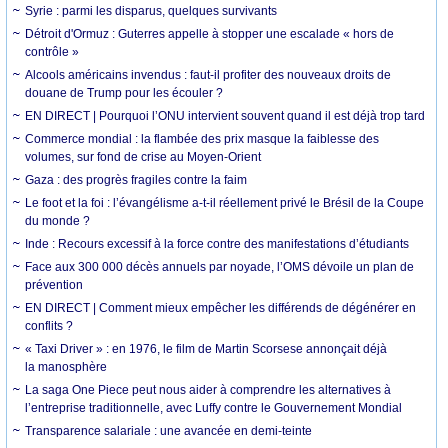
Syrie : parmi les disparus, quelques survivants
Détroit d'Ormuz : Guterres appelle à stopper une escalade « hors de
contrôle »
Alcools américains invendus : faut-il profiter des nouveaux droits de
douane de Trump pour les écouler ?
EN DIRECT | Pourquoi l’ONU intervient souvent quand il est déjà trop tard
Commerce mondial : la flambée des prix masque la faiblesse des
volumes, sur fond de crise au Moyen-Orient
Gaza : des progrès fragiles contre la faim
Le foot et la foi : l’évangélisme a-t-il réellement privé le Brésil de la Coupe
du monde ?
Inde : Recours excessif à la force contre des manifestations d’étudiants
Face aux 300 000 décès annuels par noyade, l’OMS dévoile un plan de
prévention
EN DIRECT | Comment mieux empêcher les différends de dégénérer en
conflits ?
« Taxi Driver » : en 1976, le film de Martin Scorsese annonçait déjà
la manosphère
La saga One Piece peut nous aider à comprendre les alternatives à
l’entreprise traditionnelle, avec Luffy contre le Gouvernement Mondial
Transparence salariale : une avancée en demi-teinte