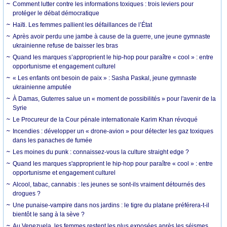
Comment lutter contre les informations toxiques : trois leviers pour
protéger le débat démocratique
Haïti. Les femmes pallient les défaillances de l’État
Après avoir perdu une jambe à cause de la guerre, une jeune gymnaste
ukrainienne refuse de baisser les bras
Quand les marques s’approprient le hip-hop pour paraître « cool » : entre
opportunisme et engagement culturel
« Les enfants ont besoin de paix » : Sasha Paskal, jeune gymnaste
ukrainienne amputée
À Damas, Guterres salue un « moment de possibilités » pour l'avenir de la
Syrie
Le Procureur de la Cour pénale internationale Karim Khan révoqué
Incendies : développer un « drone-avion » pour détecter les gaz toxiques
dans les panaches de fumée
Les moines du punk : connaissez-vous la culture straight edge ?
Quand les marques s'approprient le hip-hop pour paraître « cool » : entre
opportunisme et engagement culturel
Alcool, tabac, cannabis : les jeunes se sont-ils vraiment détournés des
drogues ?
Une punaise-vampire dans nos jardins : le tigre du platane préférera-t-il
bientôt le sang à la sève ?
Au Venezuela, les femmes restent les plus exposées après les séismes