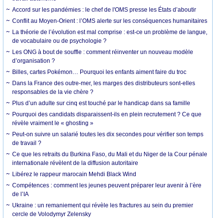
Accord sur les pandémies : le chef de l'OMS presse les États d’aboutir
Conflit au Moyen-Orient : l’OMS alerte sur les conséquences humanitaires
La théorie de l’évolution est mal comprise : est-ce un problème de langue,
de vocabulaire ou de psychologie ?
Les ONG à bout de souffle : comment réinventer un nouveau modèle
d’organisation ?
Billes, cartes Pokémon… Pourquoi les enfants aiment faire du troc
Dans la France des outre-mer, les marges des distributeurs sont-elles
responsables de la vie chère ?
Plus d’un adulte sur cinq est touché par le handicap dans sa famille
Pourquoi des candidats disparaissent-ils en plein recrutement ? Ce que
révèle vraiment le « ghosting »
Peut-on suivre un salarié toutes les dix secondes pour vérifier son temps
de travail ?
Ce que les retraits du Burkina Faso, du Mali et du Niger de la Cour pénale
internationale révèlent de la diffusion autoritaire
Libérez le rappeur marocain Mehdi Black Wind
Compétences : comment les jeunes peuvent préparer leur avenir à l’ère
de l’IA
Ukraine : un remaniement qui révèle les fractures au sein du premier
cercle de Volodymyr Zelensky