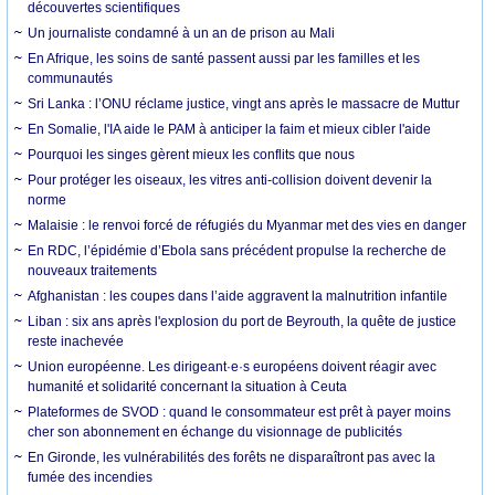
découvertes scientifiques
Un journaliste condamné à un an de prison au Mali
En Afrique, les soins de santé passent aussi par les familles et les
communautés
Sri Lanka : l’ONU réclame justice, vingt ans après le massacre de Muttur
En Somalie, l'IA aide le PAM à anticiper la faim et mieux cibler l'aide
Pourquoi les singes gèrent mieux les conflits que nous
Pour protéger les oiseaux, les vitres anti-collision doivent devenir la
norme
Malaisie : le renvoi forcé de réfugiés du Myanmar met des vies en danger
En RDC, l’épidémie d’Ebola sans précédent propulse la recherche de
nouveaux traitements
Afghanistan : les coupes dans l’aide aggravent la malnutrition infantile
Liban : six ans après l'explosion du port de Beyrouth, la quête de justice
reste inachevée
Union européenne. Les dirigeant·e·s européens doivent réagir avec
humanité et solidarité concernant la situation à Ceuta
Plateformes de SVOD : quand le consommateur est prêt à payer moins
cher son abonnement en échange du visionnage de publicités
En Gironde, les vulnérabilités des forêts ne disparaîtront pas avec la
fumée des incendies