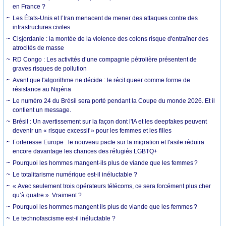
en France ?
Les États-Unis et l’Iran menacent de mener des attaques contre des
infrastructures civiles
Cisjordanie : la montée de la violence des colons risque d'entraîner des
atrocités de masse
RD Congo : Les activités d’une compagnie pétrolière présentent de
graves risques de pollution
Avant que l'algorithme ne décide : le récit queer comme forme de
résistance au Nigéria
Le numéro 24 du Brésil sera porté pendant la Coupe du monde 2026. Et il
contient un message.
Brésil : Un avertissement sur la façon dont l'IA et les deepfakes peuvent
devenir un « risque excessif » pour les femmes et les filles
Forteresse Europe : le nouveau pacte sur la migration et l'asile réduira
encore davantage les chances des réfugiés LGBTQ+
Pourquoi les hommes mangent-ils plus de viande que les femmes ?
Le totalitarisme numérique est-il inéluctable ?
« Avec seulement trois opérateurs télécoms, ce sera forcément plus cher
qu’à quatre ». Vraiment ?
Pourquoi les hommes mangent ils plus de viande que les femmes ?
Le technofascisme est-il inéluctable ?