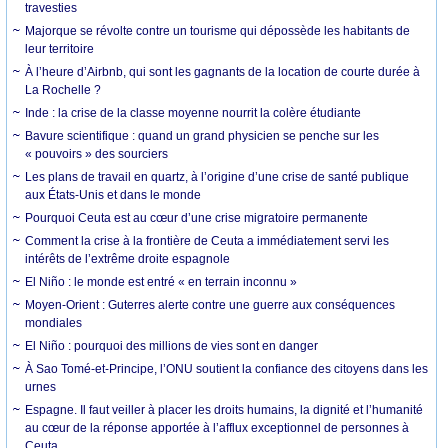
travesties
Majorque se révolte contre un tourisme qui dépossède les habitants de
leur territoire
À l’heure d’Airbnb, qui sont les gagnants de la location de courte durée à
La Rochelle ?
Inde : la crise de la classe moyenne nourrit la colère étudiante
Bavure scientifique : quand un grand physicien se penche sur les
« pouvoirs » des sourciers
Les plans de travail en quartz, à l’origine d’une crise de santé publique
aux États-Unis et dans le monde
Pourquoi Ceuta est au cœur d’une crise migratoire permanente
Comment la crise à la frontière de Ceuta a immédiatement servi les
intérêts de l’extrême droite espagnole
El Niño : le monde est entré « en terrain inconnu »
Moyen-Orient : Guterres alerte contre une guerre aux conséquences
mondiales
El Niño : pourquoi des millions de vies sont en danger
À Sao Tomé-et-Principe, l’ONU soutient la confiance des citoyens dans les
urnes
Espagne. Il faut veiller à placer les droits humains, la dignité et l’humanité
au cœur de la réponse apportée à l’afflux exceptionnel de personnes à
Ceuta