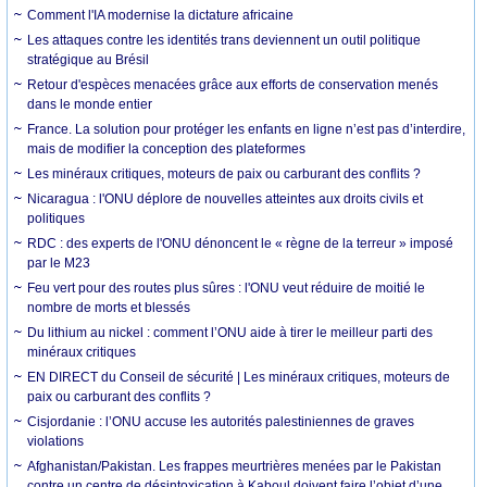
Comment l'IA modernise la dictature africaine
Les attaques contre les identités trans deviennent un outil politique
stratégique au Brésil
Retour d'espèces menacées grâce aux efforts de conservation menés
dans le monde entier
France. La solution pour protéger les enfants en ligne n’est pas d’interdire,
mais de modifier la conception des plateformes
Les minéraux critiques, moteurs de paix ou carburant des conflits ?
Nicaragua : l'ONU déplore de nouvelles atteintes aux droits civils et
politiques
RDC : des experts de l'ONU dénoncent le « règne de la terreur » imposé
par le M23
Feu vert pour des routes plus sûres : l'ONU veut réduire de moitié le
nombre de morts et blessés
Du lithium au nickel : comment l’ONU aide à tirer le meilleur parti des
minéraux critiques
EN DIRECT du Conseil de sécurité | Les minéraux critiques, moteurs de
paix ou carburant des conflits ?
Cisjordanie : l’ONU accuse les autorités palestiniennes de graves
violations
Afghanistan/Pakistan. Les frappes meurtrières menées par le Pakistan
contre un centre de désintoxication à Kaboul doivent faire l’objet d’une