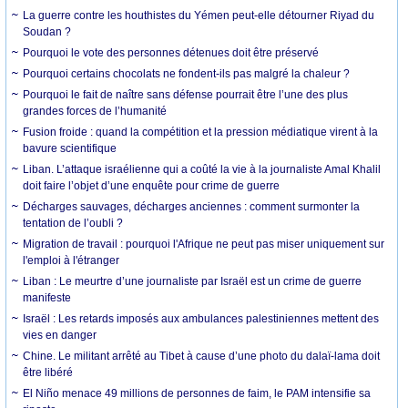
La guerre contre les houthistes du Yémen peut-elle détourner Riyad du
Soudan ?
Pourquoi le vote des personnes détenues doit être préservé
Pourquoi certains chocolats ne fondent-ils pas malgré la chaleur ?
Pourquoi le fait de naître sans défense pourrait être l’une des plus
grandes forces de l’humanité
Fusion froide : quand la compétition et la pression médiatique virent à la
bavure scientifique
Liban. L’attaque israélienne qui a coûté la vie à la journaliste Amal Khalil
doit faire l’objet d’une enquête pour crime de guerre
Décharges sauvages, décharges anciennes : comment surmonter la
tentation de l’oubli ?
Migration de travail : pourquoi l'Afrique ne peut pas miser uniquement sur
l'emploi à l'étranger
Liban : Le meurtre d’une journaliste par Israël est un crime de guerre
manifeste
Israël : Les retards imposés aux ambulances palestiniennes mettent des
vies en danger
Chine. Le militant arrêté au Tibet à cause d’une photo du dalaï-lama doit
être libéré
El Niño menace 49 millions de personnes de faim, le PAM intensifie sa