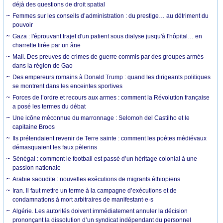
déjà des questions de droit spatial
Femmes sur les conseils d’administration : du prestige… au détriment du
pouvoir
Gaza : l'éprouvant trajet d'un patient sous dialyse jusqu'à l'hôpital… en
charrette tirée par un âne
Mali. Des preuves de crimes de guerre commis par des groupes armés
dans la région de Gao
Des empereurs romains à Donald Trump : quand les dirigeants politiques
se montrent dans les enceintes sportives
Forces de l’ordre et recours aux armes : comment la Révolution française
a posé les termes du débat
Une icône méconnue du marronnage : Selomoh del Castilho et le
capitaine Broos
Ils prétendaient revenir de Terre sainte : comment les poètes médiévaux
démasquaient les faux pèlerins
Sénégal : comment le football est passé d’un héritage colonial à une
passion nationale
Arabie saoudite : nouvelles exécutions de migrants éthiopiens
Iran. Il faut mettre un terme à la campagne d’exécutions et de
condamnations à mort arbitraires de manifestant·e·s
Algérie. Les autorités doivent immédiatement annuler la décision
prononçant la dissolution d’un syndicat indépendant du personnel