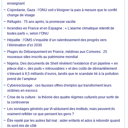
enseignant
Cisjordanie, Gaza : l’ONU voit s’éloigner la paix à mesure que le conflit
change de visage
Réfugiés : 75 ans après, la promesse vacille
Incendies en France et en Espagne : « L'alarme climatique retentit de
toutes parts », selon l’ONU
Hépatite : l’OMS s’inquiète d’un ralentissement des progrès vers
l’élimination d’ici 2030
Plages du Débarquement en France, médinas aux Comores : 25
nouveaux sites inscrits au patrimoine mondial
Nigeria. Des documents de Shell révèlent l’existence d’un pipeline « en
piteux état », des puits « introuvables » et des coûts de démantèlement
s’élevant à 9,5 milliards d’euros, tandis que le scandale lié à la pollution
prend de l’ampleur
Cyberesclavage : ces fausses offres d'emploi qui transforment leurs
victimes en escrocs
Crise de la culture : la théorie des quatre régimes culturels pour sortir de
la controverse
Les sondages générés par IA séduisent des instituts, mais peuvent-ils
vraiment refléter ce que pensent les gens ?
Être rejeté par les autres fait mal : aider enfants et ados à rebondir quand
ils sont mis de côté