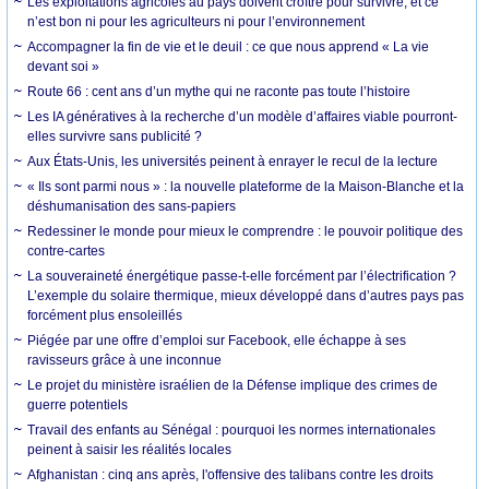
Les exploitations agricoles au pays doivent croître pour survivre, et ce
n’est bon ni pour les agriculteurs ni pour l’environnement
Accompagner la fin de vie et le deuil : ce que nous apprend « La vie
devant soi »
Route 66 : cent ans d’un mythe qui ne raconte pas toute l’histoire
Les IA génératives à la recherche d’un modèle d’affaires viable pourront-
elles survivre sans publicité ?
Aux États-Unis, les universités peinent à enrayer le recul de la lecture
« Ils sont parmi nous » : la nouvelle plateforme de la Maison-Blanche et la
déshumanisation des sans-papiers
Redessiner le monde pour mieux le comprendre : le pouvoir politique des
contre-cartes
La souveraineté énergétique passe-t-elle forcément par l’électrification ?
L’exemple du solaire thermique, mieux développé dans d’autres pays pas
forcément plus ensoleillés
Piégée par une offre d’emploi sur Facebook, elle échappe à ses
ravisseurs grâce à une inconnue
Le projet du ministère israélien de la Défense implique des crimes de
guerre potentiels
Travail des enfants au Sénégal : pourquoi les normes internationales
peinent à saisir les réalités locales
Afghanistan : cinq ans après, l'offensive des talibans contre les droits