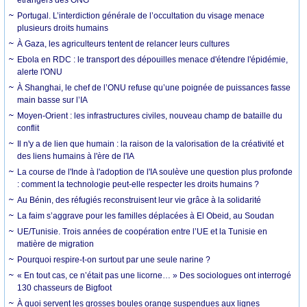
Portugal. L’interdiction générale de l’occultation du visage menace
plusieurs droits humains
À Gaza, les agriculteurs tentent de relancer leurs cultures
Ebola en RDC : le transport des dépouilles menace d'étendre l'épidémie,
alerte l'ONU
À Shanghai, le chef de l’ONU refuse qu’une poignée de puissances fasse
main basse sur l’IA
Moyen-Orient : les infrastructures civiles, nouveau champ de bataille du
conflit
Il n'y a de lien que humain : la raison de la valorisation de la créativité et
des liens humains à l'ère de l'IA
La course de l'Inde à l'adoption de l'IA soulève une question plus profonde
: comment la technologie peut-elle respecter les droits humains ?
Au Bénin, des réfugiés reconstruisent leur vie grâce à la solidarité
La faim s’aggrave pour les familles déplacées à El Obeid, au Soudan
UE/Tunisie. Trois années de coopération entre l’UE et la Tunisie en
matière de migration
Pourquoi respire-t-on surtout par une seule narine ?
« En tout cas, ce n’était pas une licorne… » Des sociologues ont interrogé
130 chasseurs de Bigfoot
À quoi servent les grosses boules orange suspendues aux lignes