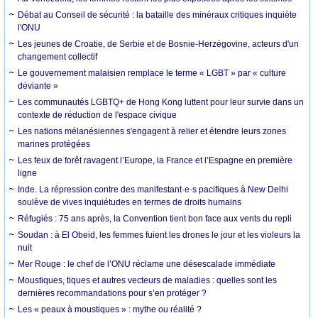
Débat au Conseil de sécurité : la bataille des minéraux critiques inquiète
l'ONU
Les jeunes de Croatie, de Serbie et de Bosnie-Herzégovine, acteurs d'un
changement collectif
Le gouvernement malaisien remplace le terme « LGBT » par « culture
déviante »
Les communautés LGBTQ+ de Hong Kong luttent pour leur survie dans un
contexte de réduction de l'espace civique
Les nations mélanésiennes s'engagent à relier et étendre leurs zones
marines protégées
Les feux de forêt ravagent l’Europe, la France et l’Espagne en première
ligne
Inde. La répression contre des manifestant·e·s pacifiques à New Delhi
soulève de vives inquiétudes en termes de droits humains
Réfugiés : 75 ans après, la Convention tient bon face aux vents du repli
Soudan : à El Obeid, les femmes fuient les drones le jour et les violeurs la
nuit
Mer Rouge : le chef de l’ONU réclame une désescalade immédiate
Moustiques, tiques et autres vecteurs de maladies : quelles sont les
dernières recommandations pour s’en protéger ?
Les « peaux à moustiques » : mythe ou réalité ?