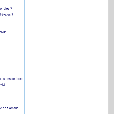
cendies ?
diévales ?
ivils
pulsions de force
'ONU
re en Somalie