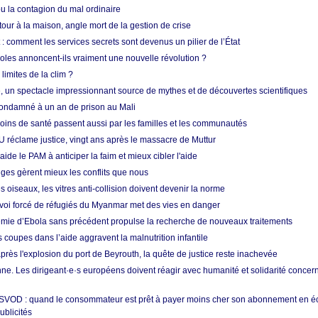
 la contagion du mal ordinaire
etour à la maison, angle mort de la gestion de crise
 comment les services secrets sont devenus un pilier de l’État
coles annoncent-ils vraiment une nouvelle révolution ?
limites de la clim ?
re, un spectacle impressionnant source de mythes et de découvertes scientifiques
condamné à un an de prison au Mali
soins de santé passent aussi par les familles et les communautés
U réclame justice, vingt ans après le massacre de Muttur
aide le PAM à anticiper la faim et mieux cibler l'aide
nges gèrent mieux les conflits que nous
s oiseaux, les vitres anti-collision doivent devenir la norme
envoi forcé de réfugiés du Myanmar met des vies en danger
mie d’Ebola sans précédent propulse la recherche de nouveaux traitements
s coupes dans l’aide aggravent la malnutrition infantile
après l'explosion du port de Beyrouth, la quête de justice reste inachevée
e. Les dirigeant·e·s européens doivent réagir avec humanité et solidarité concerna
 SVOD : quand le consommateur est prêt à payer moins cher son abonnement en 
ublicités