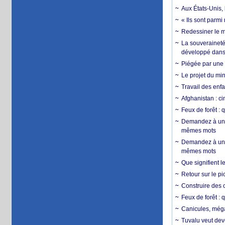
Aux États-Unis, 
« Ils sont parm
Redessiner le m
La souveraineté 
développé dans 
Piégée par une 
Le projet du min
Travail des enfa
Afghanistan : cin
Feux de forêt : 
Demandez à un 
mêmes mots
Demandez à un 
mêmes mots
Que signifient l
Retour sur le p
Construire des c
Feux de forêt : 
Canicules, mégaf
Tuvalu veut dev