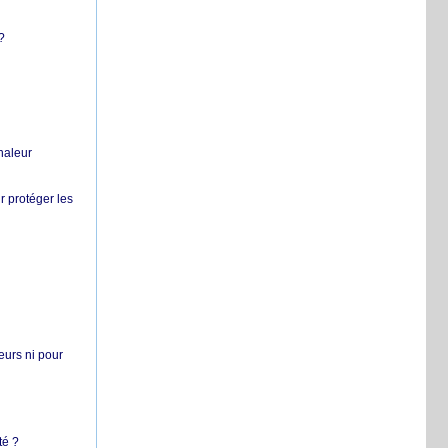
?
chaleur
r protéger les
teurs ni pour
té ?