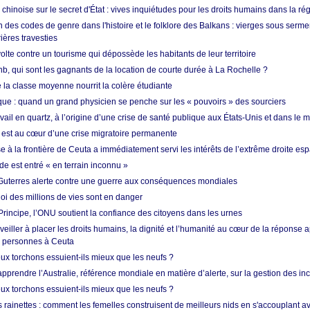
hinoise sur le secret d'État : vives inquiétudes pour les droits humains dans la r
 des codes de genre dans l'histoire et le folklore des Balkans : vierges sous serment
ières travesties
lte contre un tourisme qui dépossède les habitants de leur territoire
nb, qui sont les gagnants de la location de courte durée à La Rochelle ?
de la classe moyenne nourrit la colère étudiante
ique : quand un grand physicien se penche sur les « pouvoirs » des sourciers
vail en quartz, à l’origine d’une crise de santé publique aux États-Unis et dans le
est au cœur d’une crise migratoire permanente
 à la frontière de Ceuta a immédiatement servi les intérêts de l’extrême droite es
de est entré « en terrain inconnu »
Guterres alerte contre une guerre aux conséquences mondiales
oi des millions de vies sont en danger
rincipe, l’ONU soutient la confiance des citoyens dans les urnes
 veiller à placer les droits humains, la dignité et l’humanité au cœur de la réponse a
e personnes à Ceuta
ux torchons essuient-ils mieux que les neufs ?
prendre l’Australie, référence mondiale en matière d’alerte, sur la gestion des in
ux torchons essuient-ils mieux que les neufs ?
 rainettes : comment les femelles construisent de meilleurs nids en s'accouplant a