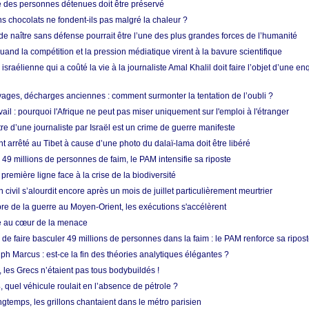
e des personnes détenues doit être préservé
s chocolats ne fondent-ils pas malgré la chaleur ?
 de naître sans défense pourrait être l’une des plus grandes forces de l’humanité
quand la compétition et la pression médiatique virent à la bavure scientifique
 israélienne qui a coûté la vie à la journaliste Amal Khalil doit faire l’objet d’une e
ges, décharges anciennes : comment surmonter la tentation de l’oubli ?
vail : pourquoi l'Afrique ne peut pas miser uniquement sur l'emploi à l'étranger
re d’une journaliste par Israël est un crime de guerre manifeste
nt arrêté au Tibet à cause d’une photo du dalaï-lama doit être libéré
49 millions de personnes de faim, le PAM intensifie sa riposte
 première ligne face à la crise de la biodiversité
n civil s’alourdit encore après un mois de juillet particulièrement meurtrier
bre de la guerre au Moyen-Orient, les exécutions s'accélèrent
ue au cœur de la menace
e faire basculer 49 millions de personnes dans la faim : le PAM renforce sa ripos
h Marcus : est-ce la fin des théories analytiques élégantes ?
, les Grecs n’étaient pas tous bodybuildés !
 quel véhicule roulait en l’absence de pétrole ?
longtemps, les grillons chantaient dans le métro parisien