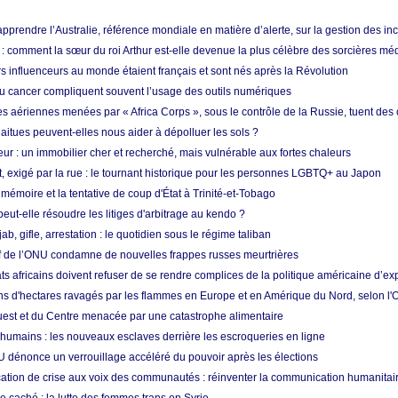
prendre l’Australie, référence mondiale en matière d’alerte, sur la gestion des in
: comment la sœur du roi Arthur est-elle devenue la plus célèbre des sorcières mé
s influenceurs au monde étaient français et sont nés après la Révolution
u cancer compliquent souvent l’usage des outils numériques
es aériennes menées par « Africa Corps », sous le contrôle de la Russie, tuent des c
aitues peuvent-elles nous aider à dépolluer les sols ?
ur : un immobilier cher et recherché, mais vulnérable aux fortes chaleurs
t, exigé par la rue : le tournant historique pour les personnes LGBTQ+ au Japon
 mémoire et la tentative de coup d'État à Trinité-et-Tobago
eut-elle résoudre les litiges d'arbitrage au kendo ?
ab, gifle, arrestation : le quotidien sous le régime taliban
ef de l’ONU condamne de nouvelles frappes russes meurtrières
ts africains doivent refuser de se rendre complices de la politique américaine d’ex
ons d'hectares ravagés par les flammes en Europe et en Amérique du Nord, selon l
Ouest et du Centre menacée par une catastrophe alimentaire
 humains : les nouveaux esclaves derrière les escroqueries en ligne
 dénonce un verrouillage accéléré du pouvoir après les élections
tion de crise aux voix des communautés : réinventer la communication humanitai