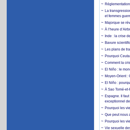
Réglementation c
La transgression
et femmes guerr
Majorque se révo
À l’heure d’Airb
Inde : la crise 
Bavure scientif
Les plans de tra
Pourquoi Ceuta 
Comment la crise
El Niño : le mon
Moyen-Orient : 
El Niño : pourqu
À Sao Tomé-et-P
Espagne. Il faut
exceptionnel d
Pourquoi les vie
Que peut nous ap
Pourquoi les vie
Vie sexuelle des