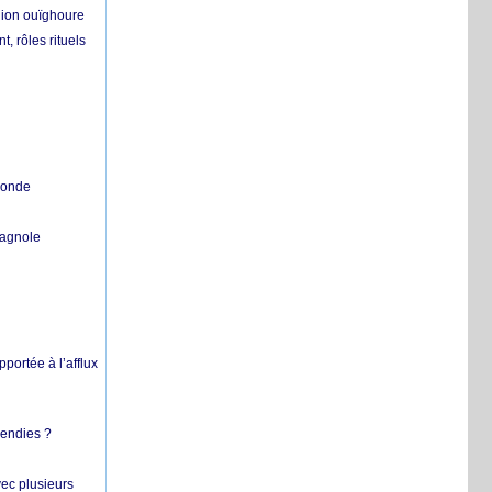
égion ouïghoure
, rôles rituels
 monde
pagnole
pportée à l’afflux
cendies ?
vec plusieurs