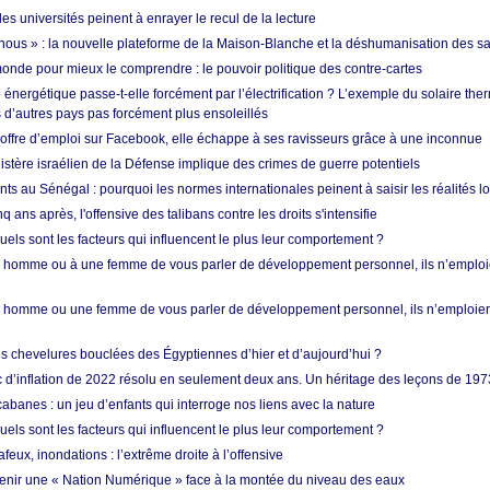
les universités peinent à enrayer le recul de la lecture
i nous » : la nouvelle plateforme de la Maison-Blanche et la déshumanisation des s
onde pour mieux le comprendre : le pouvoir politique des contre-cartes
énergétique passe-t-elle forcément par l’électrification ? L’exemple du solaire th
d’autres pays pas forcément plus ensoleillés
offre d’emploi sur Facebook, elle échappe à ses ravisseurs grâce à une inconnue
istère israélien de la Défense implique des crimes de guerre potentiels
nts au Sénégal : pourquoi les normes internationales peinent à saisir les réalités l
q ans après, l'offensive des talibans contre les droits s'intensifie
quels sont les facteurs qui influencent le plus leur comportement ?
homme ou à une femme de vous parler de développement personnel, ils n’emploie
homme ou une femme de vous parler de développement personnel, ils n’emploiero
es chevelures bouclées des Égyptiennes d’hier et d’aujourd’hui ?
ic d’inflation de 2022 résolu en seulement deux ans. Un héritage des leçons de 197
abanes : un jeu d’enfants qui interroge nos liens avec la nature
quels sont les facteurs qui influencent le plus leur comportement ?
eux, inondations : l’extrême droite à l’offensive
enir une « Nation Numérique » face à la montée du niveau des eaux