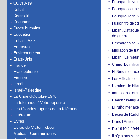
Pourquoi le vot
COVID-19
Pourquoi certain
Débat
Diversité
Pourquoi le fait
Document
Fusion froide : 
Droits humains
Liban. L’attaque
Éducation
de guerre
Enhaili, Aziz
Décharges sauva
Entrevues
Migration de tra
Environnement
Liban : Le meurt
États-Unis
Chine. Le milita
France
Francophonie
El Niño menace 
Histoire
Les Africains en
Israël
Ukraine : le bila
Israël-Palestine
Iran : dans l'om
La Crise d'Octobre 1970
Daech : l'Afriq
La tolérance ? Votre réponse
El Niño menace d
Les Grandes Figures de la tolérance
Décès de Rudolp
Littérature
Livres
Dans l’Antiquité
Livres de Victor Teboul
De 1940 à 1944,
Médias - Communiqués
Il n’y a pas si 