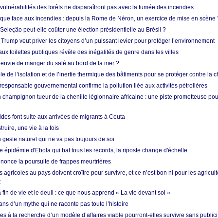
vulnérabilités des forêts ne disparaîtront pas avec la fumée des incendies
tique face aux incendies : depuis la Rome de Néron, un exercice de mise en scène 
 Seleção peut-elle coûter une élection présidentielle au Brésil ?
 Trump veut priver les citoyens d’un puissant levier pour protéger l’environnement
ux toilettes publiques révèle des inégalités de genre dans les villes
 envie de manger du salé au bord de la mer ?
ôle de l’isolation et de l’inertie thermique des bâtiments pour se protéger contre la 
esponsable gouvernemental confirme la pollution liée aux activités pétrolières
 champignon tueur de la chenille légionnaire africaine : une piste prometteuse pou
des font suite aux arrivées de migrants à Ceuta
ruire, une vie à la fois
n geste naturel qui ne va pas toujours de soi
 épidémie d'Ebola qui bat tous les records, la riposte change d'échelle
nonce la poursuite de frappes meurtrières
s agricoles au pays doivent croître pour survivre, et ce n’est bon ni pour les agricul
t
in de vie et le deuil : ce que nous apprend « La vie devant soi »
ans d’un mythe qui ne raconte pas toute l’histoire
es à la recherche d’un modèle d’affaires viable pourront-elles survivre sans publici