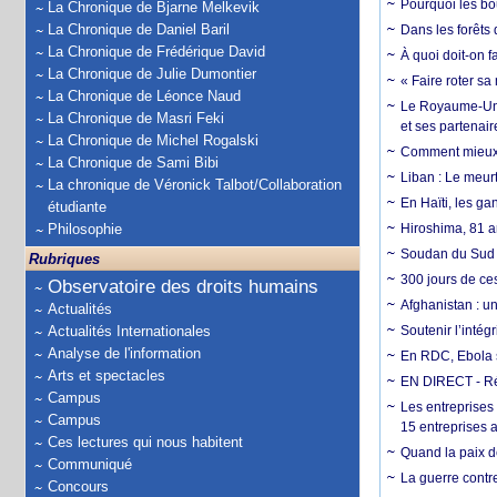
Pourquoi les bo
La Chronique de Bjarne Melkevik
La Chronique de Daniel Baril
Dans les forêts 
La Chronique de Frédérique David
À quoi doit-on f
La Chronique de Julie Dumontier
« Faire roter sa
La Chronique de Léonce Naud
Le Royaume-Uni, 
La Chronique de Masri Feki
et ses partenai
La Chronique de Michel Rogalski
Comment mieux él
La Chronique de Sami Bibi
Liban : Le meurt
La chronique de Véronick Talbot/Collaboration
En Haïti, les ga
étudiante
Philosophie
Hiroshima, 81 an
Soudan du Sud :
Rubriques
300 jours de ce
Observatoire des droits humains
Afghanistan : u
Actualités
Actualités Internationales
Soutenir l’intég
Analyse de l'information
En RDC, Ebola s
Arts et spectacles
EN DIRECT - Ré
Campus
Les entreprises
Campus
15 entreprises 
Ces lectures qui nous habitent
Quand la paix de
Communiqué
La guerre contr
Concours