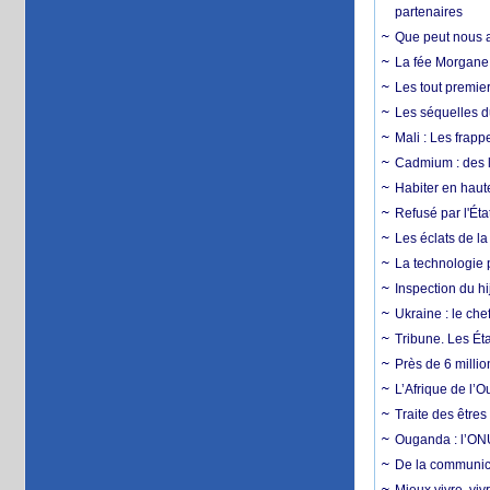
partenaires
Que peut nous ap
La fée Morgane 
Les tout premier
Les séquelles d
Mali : Les frapp
Cadmium : des l
Habiter en haute
Refusé par l'Éta
Les éclats de la
La technologie p
Inspection du hij
Ukraine : le ch
Tribune. Les Éta
Près de 6 milli
L’Afrique de l’
Traite des êtres
Ouganda : l’ONU
De la communica