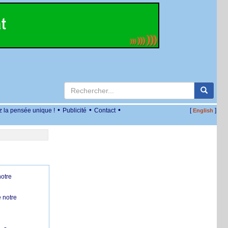
•
•
•
z la pensée unique !
Publicité
Contact
[
]
English
notre
 notre