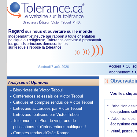
Directeur / Éditeur: Victor Teboul, Ph.D.
Regard
sur nous et ouverture sur le monde
Indépendant et neutre par rapport à toute orientation
politique ou religieuse, Tolerance.ca
vise à promouvoir
®
les grands principes démocratiques
sur lesquels repose la tolérance.
•
Accueil
Qui s
Vendredi 7 août 2026
•
Abonnement
O
Observatoi
Analyses et Opinions
Bloc-Notes de Victor Teboul
Veuillez cliqu
Conférences et essais de Victor Teboul
Critiques et comptes rendus de Victor Teboul
L’abolition des
Entrevues accordées par Victor Teboul
écosystème cult
Entrevues réalisées par Victor Teboul
L’abolition des 
Tolerance.ca : Plus de vingt ans de
écosystème cult
publications et d'interventions publiques !
Vérité, justice, 
Comptes rendus d'Osée Kamga