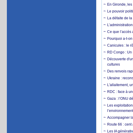
En Gironde, les 
Le pouvoir poli
La défaite de la
L’administration
Ce que l’accès a
Pourquoi a-t-on
Canicules : le r
RD Congo : Un r
Découverte d'un
cultures
Des renvois rapi
Ukraine : reconst
L'allaitement, u
RDC : face à une
Gaza : l’ONU dé
Les exploitation
l’environnemen
Accompagner la f
Route 66 : cent 
Les IA générativ