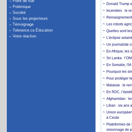
Point de vue
Donald Trump ou
Polémique
Incendies : le r
Société
Renseignement :
Sous les projecteurs
Témoignage
Les robots agri
Tolerance.ca Éducation
Quelles sont les 
Votre réaction
L’éclipse solai
Un journaliste 
En Afrique, les 
Sri Lanka : l’ON
En Somalie, l'IA 
Pourquoi les si
Pour protéger le
Malaisie : le r
En RDC, l’épidé
Afghanistan : le
Liban : six ans 
Union européenn
à Ceuta
Plateformes de
visionnage de p