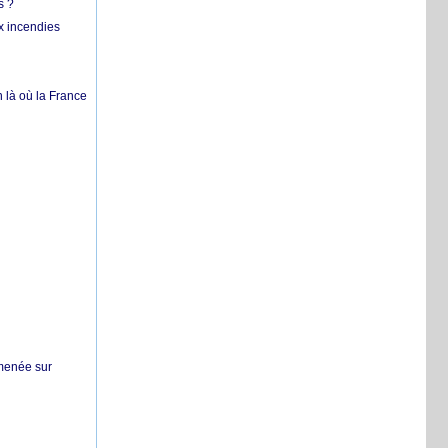
s ?
x incendies
 là où la France
 menée sur