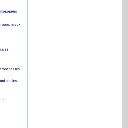
ans-papiers
ermique, mieux
ocales
ront pas les
nt pas les
3 ?