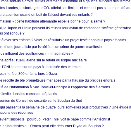
utons sont-ils à droite sur les vêtements d’homme et à gauche sur ceux des femme
des Landes, le stockage de CO₂ atteint ses limites, et ce n’est pas seulement dû au
aire attention quand on boit de l'alcool devant ses enfants ?
 maison » : cette habitude allemande est-elle bonne pour la santé ?
le Japon et l’Italie peuvent-ils réussir leur avion de combat de sixième génération
res ont échoué ?
ever ses enfants ? Voici les résultats d'un projet testé dans huit pays africains
re d’une journaliste par Israël était un crime de guerre manifeste
ngs infligent des souffrances « inimaginables »
s après : l'ONU alerte sur le retour du risque nucléaire
 l’ONU alerte sur un pays à la croisée des chemins
ssez-le-feu, 300 enfants tués à Gaza
ne récolte de blé prometteuse menacée par la hausse du prix des engrais
rité de l’information à Sao Tomé-et-Principe à l’approche des élections
’invite dans les camps de déplacés
union du Conseil de sécurité sur le Soudan du Sud
 qui passent à la semaine de quatre jours sont-elles plus productives ? Une étude
apporte des réponses
vient suspecte : pourquoi Peter Thiel voit le pape comme l’Antéchrist
e les houthistes du Yémen peut-elle détourner Riyad du Soudan ?