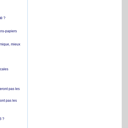
té ?
ans-papiers
ermique, mieux
ocales
ront pas les
nt pas les
3 ?