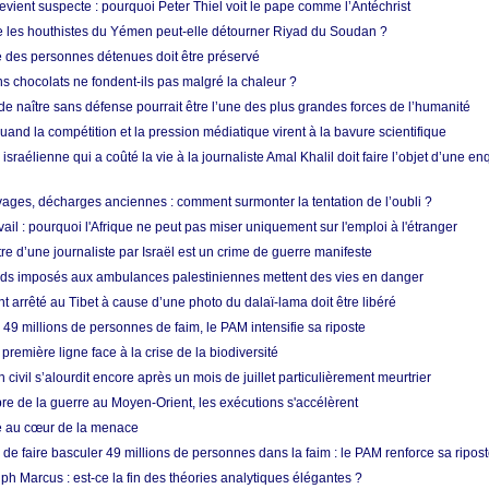
vient suspecte : pourquoi Peter Thiel voit le pape comme l’Antéchrist
e les houthistes du Yémen peut-elle détourner Riyad du Soudan ?
e des personnes détenues doit être préservé
s chocolats ne fondent-ils pas malgré la chaleur ?
 de naître sans défense pourrait être l’une des plus grandes forces de l’humanité
quand la compétition et la pression médiatique virent à la bavure scientifique
 israélienne qui a coûté la vie à la journaliste Amal Khalil doit faire l’objet d’une e
ges, décharges anciennes : comment surmonter la tentation de l’oubli ?
vail : pourquoi l'Afrique ne peut pas miser uniquement sur l'emploi à l'étranger
re d’une journaliste par Israël est un crime de guerre manifeste
tards imposés aux ambulances palestiniennes mettent des vies en danger
nt arrêté au Tibet à cause d’une photo du dalaï-lama doit être libéré
49 millions de personnes de faim, le PAM intensifie sa riposte
 première ligne face à la crise de la biodiversité
n civil s’alourdit encore après un mois de juillet particulièrement meurtrier
bre de la guerre au Moyen-Orient, les exécutions s'accélèrent
ue au cœur de la menace
e faire basculer 49 millions de personnes dans la faim : le PAM renforce sa ripos
h Marcus : est-ce la fin des théories analytiques élégantes ?