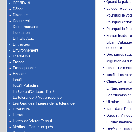
Quand la paix de
COVID-19
La guerre contr
Débat
Diversité
Pourquoi le vot
Document
Pourquoi certain
Droits humains
Pourquoi le fait
Éducation
Fusion froide : 
Enhaili, Aziz
Liban. L’attaque
Entrevues
de guerre
Environnement
Décharges sauva
États-Unis
Migration de tra
France
Francophonie
Liban : Le meurt
Histoire
Israël : Les re
Israël
Chine. Le milita
Israël-Palestine
El Niño menace 
La Crise d'Octobre 1970
Les Africains en
La tolérance ? Votre réponse
Ukraine : le bila
Les Grandes Figures de la tolérance
Iran : dans l'om
Littérature
Livres
Daech : l'Afriq
Livres de Victor Teboul
El Niño menace d
Médias - Communiqués
Décès de Rudolp