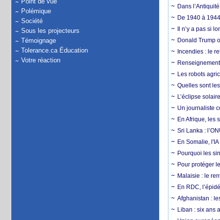
Point de vue
Dans l’Antiquité
Polémique
De 1940 à 1944,
Société
Il n’y a pas si 
Sous les projecteurs
Témoignage
Donald Trump ou
Tolerance.ca Éducation
Incendies : le r
Votre réaction
Renseignement :
Les robots agri
Quelles sont les 
L’éclipse solai
Un journaliste 
En Afrique, les 
Sri Lanka : l’ON
En Somalie, l'IA 
Pourquoi les si
Pour protéger le
Malaisie : le r
En RDC, l’épidé
Afghanistan : le
Liban : six ans 