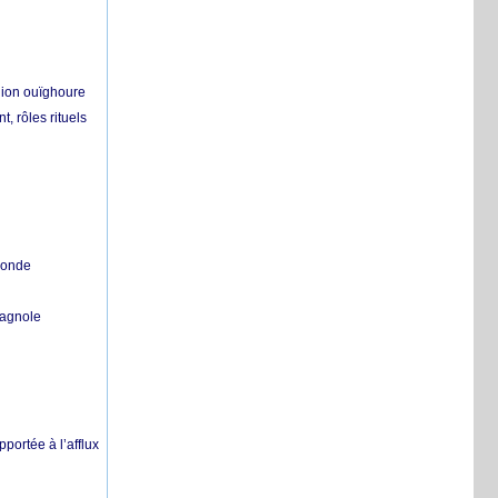
égion ouïghoure
, rôles rituels
 monde
pagnole
pportée à l’afflux