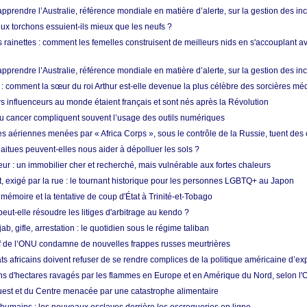
prendre l’Australie, référence mondiale en matière d’alerte, sur la gestion des in
ux torchons essuient-ils mieux que les neufs ?
 rainettes : comment les femelles construisent de meilleurs nids en s'accouplant a
prendre l’Australie, référence mondiale en matière d’alerte, sur la gestion des in
: comment la sœur du roi Arthur est-elle devenue la plus célèbre des sorcières mé
s influenceurs au monde étaient français et sont nés après la Révolution
u cancer compliquent souvent l’usage des outils numériques
es aériennes menées par « Africa Corps », sous le contrôle de la Russie, tuent des c
aitues peuvent-elles nous aider à dépolluer les sols ?
ur : un immobilier cher et recherché, mais vulnérable aux fortes chaleurs
t, exigé par la rue : le tournant historique pour les personnes LGBTQ+ au Japon
 mémoire et la tentative de coup d'État à Trinité-et-Tobago
eut-elle résoudre les litiges d'arbitrage au kendo ?
ab, gifle, arrestation : le quotidien sous le régime taliban
ef de l’ONU condamne de nouvelles frappes russes meurtrières
ts africains doivent refuser de se rendre complices de la politique américaine d’ex
ons d'hectares ravagés par les flammes en Europe et en Amérique du Nord, selon l
Ouest et du Centre menacée par une catastrophe alimentaire