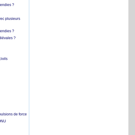
cendies ?
vec plusieurs
cendies ?
diévales ?
ivils
pulsions de force
'ONU