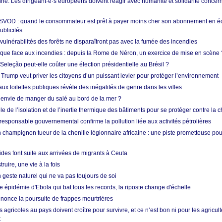
e. Les dirigeant·e·s européens doivent réagir avec humanité et solidarité concerna
 SVOD : quand le consommateur est prêt à payer moins cher son abonnement en 
ublicités
vulnérabilités des forêts ne disparaîtront pas avec la fumée des incendies
tique face aux incendies : depuis la Rome de Néron, un exercice de mise en scène 
 Seleção peut-elle coûter une élection présidentielle au Brésil ?
 Trump veut priver les citoyens d’un puissant levier pour protéger l’environnement
ux toilettes publiques révèle des inégalités de genre dans les villes
 envie de manger du salé au bord de la mer ?
ôle de l’isolation et de l’inertie thermique des bâtiments pour se protéger contre la 
esponsable gouvernemental confirme la pollution liée aux activités pétrolières
 champignon tueur de la chenille légionnaire africaine : une piste prometteuse pou
des font suite aux arrivées de migrants à Ceuta
ruire, une vie à la fois
n geste naturel qui ne va pas toujours de soi
 épidémie d'Ebola qui bat tous les records, la riposte change d'échelle
nonce la poursuite de frappes meurtrières
s agricoles au pays doivent croître pour survivre, et ce n’est bon ni pour les agricul
t