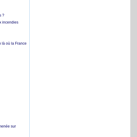
s ?
x incendies
 là où la France
 menée sur