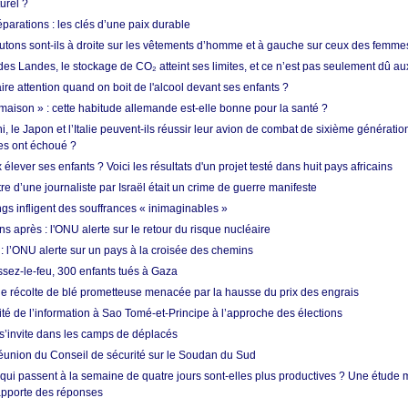
urel ?
réparations : les clés d’une paix durable
utons sont-ils à droite sur les vêtements d’homme et à gauche sur ceux des femme
des Landes, le stockage de CO₂ atteint ses limites, et ce n’est pas seulement dû au
aire attention quand on boit de l'alcool devant ses enfants ?
 maison » : cette habitude allemande est-elle bonne pour la santé ?
le Japon et l’Italie peuvent-ils réussir leur avion de combat de sixième génération
res ont échoué ?
ever ses enfants ? Voici les résultats d'un projet testé dans huit pays africains
re d’une journaliste par Israël était un crime de guerre manifeste
ngs infligent des souffrances « inimaginables »
s après : l'ONU alerte sur le retour du risque nucléaire
 l’ONU alerte sur un pays à la croisée des chemins
ssez-le-feu, 300 enfants tués à Gaza
ne récolte de blé prometteuse menacée par la hausse du prix des engrais
rité de l’information à Sao Tomé-et-Principe à l’approche des élections
’invite dans les camps de déplacés
union du Conseil de sécurité sur le Soudan du Sud
 qui passent à la semaine de quatre jours sont-elles plus productives ? Une étude
apporte des réponses