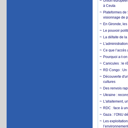
Union européenn
à Ceuta
Plateformes de
visionnage de p
En Gironde, les 
Le pouvoir poli
La défaite de la
L’administration
Ce que l’accès a
Pourquoi a-t-on
Canicules : le r
RD Congo : Un r
Découverte d'un
cultures
Des renvois rapi
Ukraine : reconst
L'allaitement, u
RDC : face à une
Gaza : l’ONU dé
Les exploitation
l’environnemen