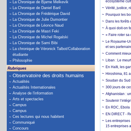
écosystème cult
La Chronique de Bjarne Melkevik
La Chronique de Daniel Baril
Vérité, justice, 
La Chronique de Frédérique David
Pourquoi les bo
La Chronique de Julie Dumontier
Dans les forêts 
La Chronique de Léonce Naud
À quoi doit-on f
La Chronique de Masri Feki
« Faire roter sa
La Chronique de Michel Rogalski
Le Royaume-Uni, 
La Chronique de Sami Bibi
et ses partenai
La chronique de Véronick Talbot/Collaboration
Comment mieux él
étudiante
Philosophie
Liban : Le meurt
En Haïti, les ga
Rubriques
Hiroshima, 81 an
Observatoire des droits humains
Soudan du Sud :
Actualités
Actualités Internationales
300 jours de ce
Analyse de l'information
Afghanistan : u
Arts et spectacles
Soutenir l’intég
Campus
En RDC, Ebola s
Campus
EN DIRECT - Ré
Ces lectures qui nous habitent
Les entreprises
Communiqué
15 entreprises 
Concours