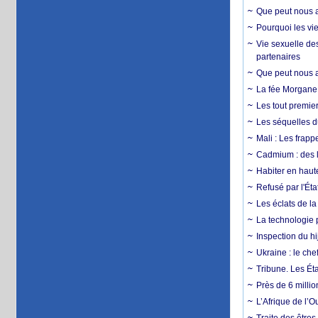
Que peut nous ap
Pourquoi les vie
Vie sexuelle des
partenaires
Que peut nous ap
La fée Morgane 
Les tout premier
Les séquelles d
Mali : Les frapp
Cadmium : des l
Habiter en haute
Refusé par l'Éta
Les éclats de la
La technologie p
Inspection du hij
Ukraine : le ch
Tribune. Les Éta
Près de 6 milli
L’Afrique de l’