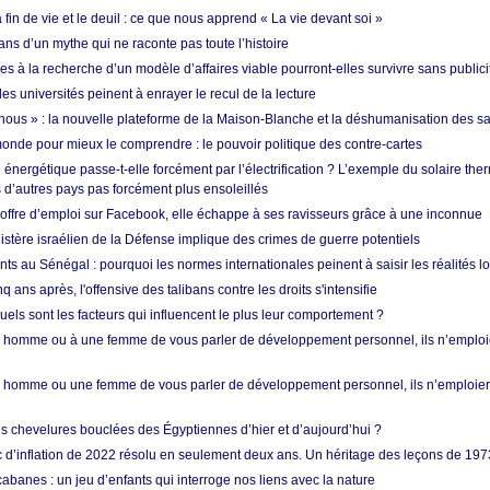
in de vie et le deuil : ce que nous apprend « La vie devant soi »
ans d’un mythe qui ne raconte pas toute l’histoire
es à la recherche d’un modèle d’affaires viable pourront-elles survivre sans publici
les universités peinent à enrayer le recul de la lecture
i nous » : la nouvelle plateforme de la Maison-Blanche et la déshumanisation des s
onde pour mieux le comprendre : le pouvoir politique des contre-cartes
énergétique passe-t-elle forcément par l’électrification ? L’exemple du solaire th
d’autres pays pas forcément plus ensoleillés
offre d’emploi sur Facebook, elle échappe à ses ravisseurs grâce à une inconnue
istère israélien de la Défense implique des crimes de guerre potentiels
nts au Sénégal : pourquoi les normes internationales peinent à saisir les réalités l
q ans après, l'offensive des talibans contre les droits s'intensifie
quels sont les facteurs qui influencent le plus leur comportement ?
homme ou à une femme de vous parler de développement personnel, ils n’emploie
homme ou une femme de vous parler de développement personnel, ils n’emploiero
es chevelures bouclées des Égyptiennes d’hier et d’aujourd’hui ?
ic d’inflation de 2022 résolu en seulement deux ans. Un héritage des leçons de 197
abanes : un jeu d’enfants qui interroge nos liens avec la nature