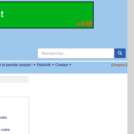
•
•
•
z la pensée unique !
Publicité
Contact
[
]
English
notre
 notre