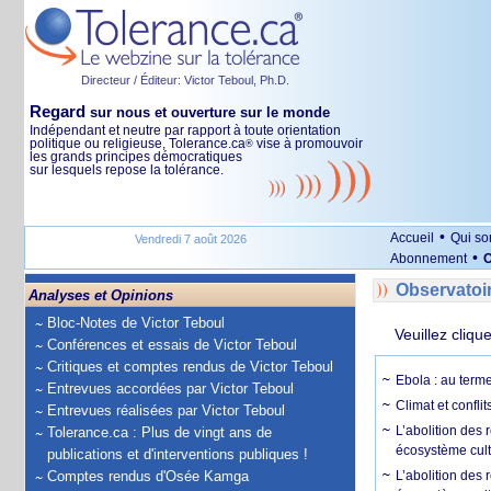
Directeur / Éditeur: Victor Teboul, Ph.D.
Regard
sur nous et ouverture sur le monde
Indépendant et neutre par rapport à toute orientation
politique ou religieuse, Tolerance.ca
vise à promouvoir
®
les grands principes démocratiques
sur lesquels repose la tolérance.
•
Accueil
Qui s
Vendredi 7 août 2026
•
Abonnement
O
Observatoi
Analyses et Opinions
Bloc-Notes de Victor Teboul
Veuillez cliqu
Conférences et essais de Victor Teboul
Critiques et comptes rendus de Victor Teboul
Ebola : au terme
Entrevues accordées par Victor Teboul
Climat et conflit
Entrevues réalisées par Victor Teboul
L’abolition des
Tolerance.ca : Plus de vingt ans de
écosystème cult
publications et d'interventions publiques !
Comptes rendus d'Osée Kamga
L’abolition des 