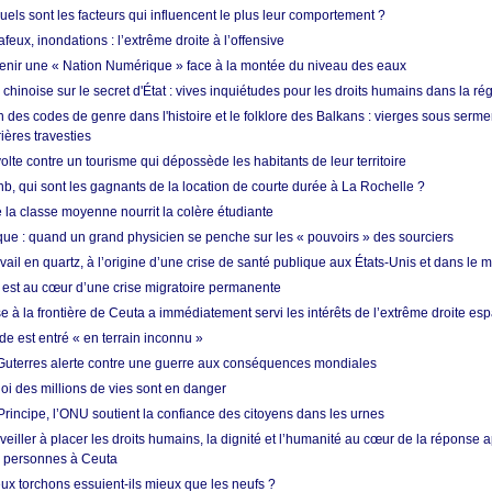
quels sont les facteurs qui influencent le plus leur comportement ?
eux, inondations : l’extrême droite à l’offensive
enir une « Nation Numérique » face à la montée du niveau des eaux
hinoise sur le secret d'État : vives inquiétudes pour les droits humains dans la r
 des codes de genre dans l'histoire et le folklore des Balkans : vierges sous serment
ières travesties
lte contre un tourisme qui dépossède les habitants de leur territoire
nb, qui sont les gagnants de la location de courte durée à La Rochelle ?
de la classe moyenne nourrit la colère étudiante
ique : quand un grand physicien se penche sur les « pouvoirs » des sourciers
vail en quartz, à l’origine d’une crise de santé publique aux États-Unis et dans le
est au cœur d’une crise migratoire permanente
 à la frontière de Ceuta a immédiatement servi les intérêts de l’extrême droite es
de est entré « en terrain inconnu »
Guterres alerte contre une guerre aux conséquences mondiales
oi des millions de vies sont en danger
rincipe, l’ONU soutient la confiance des citoyens dans les urnes
 veiller à placer les droits humains, la dignité et l’humanité au cœur de la réponse a
e personnes à Ceuta
ux torchons essuient-ils mieux que les neufs ?