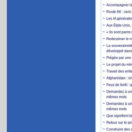
Accompagner la f
Route 66 : cent 
Les IA générativ
Aux États-Unis, 
« Ils sont parm
Redessiner le m
La souveraineté 
développé dans 
Piégée par une 
Le projet du min
Travail des enfa
Afghanistan : cin
Feux de forêt : 
Demandez à un 
mêmes mots
Demandez à un 
mêmes mots
Que signifient l
Retour sur le p
Construire des c