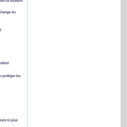
nt la situation
échange du
?
chaleur
r protéger les
teurs ni pour