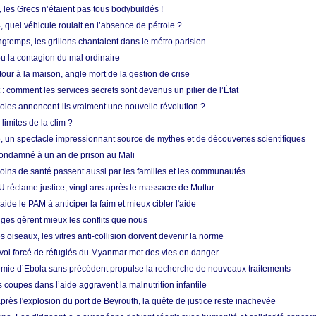
, les Grecs n’étaient pas tous bodybuildés !
 quel véhicule roulait en l’absence de pétrole ?
longtemps, les grillons chantaient dans le métro parisien
 la contagion du mal ordinaire
etour à la maison, angle mort de la gestion de crise
 comment les services secrets sont devenus un pilier de l’État
coles annoncent-ils vraiment une nouvelle révolution ?
limites de la clim ?
re, un spectacle impressionnant source de mythes et de découvertes scientifiques
condamné à un an de prison au Mali
soins de santé passent aussi par les familles et les communautés
U réclame justice, vingt ans après le massacre de Muttur
aide le PAM à anticiper la faim et mieux cibler l'aide
nges gèrent mieux les conflits que nous
s oiseaux, les vitres anti-collision doivent devenir la norme
envoi forcé de réfugiés du Myanmar met des vies en danger
mie d’Ebola sans précédent propulse la recherche de nouveaux traitements
s coupes dans l’aide aggravent la malnutrition infantile
après l'explosion du port de Beyrouth, la quête de justice reste inachevée