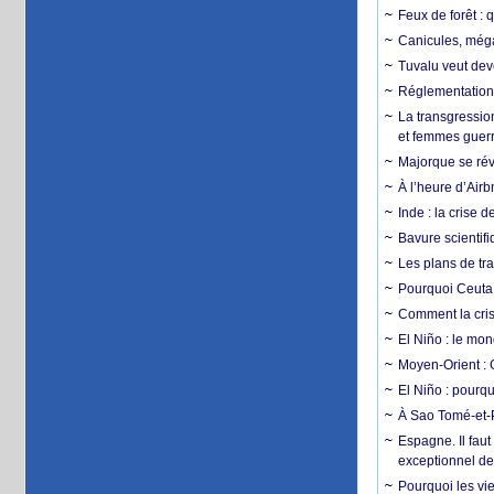
Feux de forêt : 
Canicules, mégaf
Tuvalu veut dev
Réglementation c
La transgression
et femmes guerr
Majorque se révo
À l’heure d’Airb
Inde : la crise 
Bavure scientif
Les plans de tra
Pourquoi Ceuta 
Comment la crise
El Niño : le mon
Moyen-Orient : 
El Niño : pourqu
À Sao Tomé-et-P
Espagne. Il faut
exceptionnel d
Pourquoi les vie