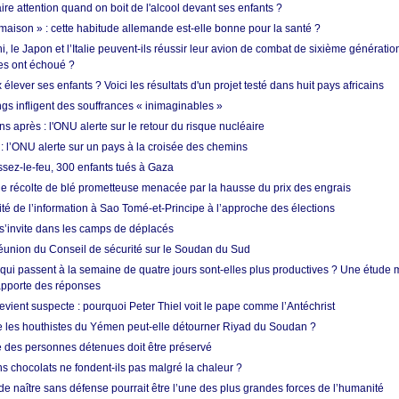
aire attention quand on boit de l'alcool devant ses enfants ?
 maison » : cette habitude allemande est-elle bonne pour la santé ?
le Japon et l’Italie peuvent-ils réussir leur avion de combat de sixième génération
res ont échoué ?
ever ses enfants ? Voici les résultats d'un projet testé dans huit pays africains
ngs infligent des souffrances « inimaginables »
s après : l'ONU alerte sur le retour du risque nucléaire
 l’ONU alerte sur un pays à la croisée des chemins
ssez-le-feu, 300 enfants tués à Gaza
ne récolte de blé prometteuse menacée par la hausse du prix des engrais
rité de l’information à Sao Tomé-et-Principe à l’approche des élections
’invite dans les camps de déplacés
union du Conseil de sécurité sur le Soudan du Sud
 qui passent à la semaine de quatre jours sont-elles plus productives ? Une étude
apporte des réponses
vient suspecte : pourquoi Peter Thiel voit le pape comme l’Antéchrist
e les houthistes du Yémen peut-elle détourner Riyad du Soudan ?
e des personnes détenues doit être préservé
s chocolats ne fondent-ils pas malgré la chaleur ?
 de naître sans défense pourrait être l’une des plus grandes forces de l’humanité