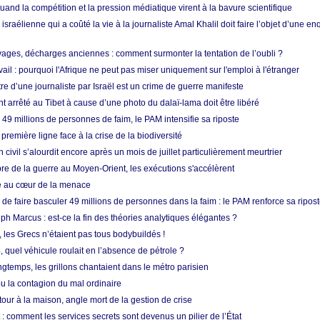
quand la compétition et la pression médiatique virent à la bavure scientifique
 israélienne qui a coûté la vie à la journaliste Amal Khalil doit faire l’objet d’une e
ges, décharges anciennes : comment surmonter la tentation de l’oubli ?
vail : pourquoi l'Afrique ne peut pas miser uniquement sur l'emploi à l'étranger
re d’une journaliste par Israël est un crime de guerre manifeste
nt arrêté au Tibet à cause d’une photo du dalaï-lama doit être libéré
49 millions de personnes de faim, le PAM intensifie sa riposte
 première ligne face à la crise de la biodiversité
n civil s’alourdit encore après un mois de juillet particulièrement meurtrier
bre de la guerre au Moyen-Orient, les exécutions s'accélèrent
ue au cœur de la menace
e faire basculer 49 millions de personnes dans la faim : le PAM renforce sa ripos
h Marcus : est-ce la fin des théories analytiques élégantes ?
, les Grecs n’étaient pas tous bodybuildés !
 quel véhicule roulait en l’absence de pétrole ?
longtemps, les grillons chantaient dans le métro parisien
 la contagion du mal ordinaire
etour à la maison, angle mort de la gestion de crise
 comment les services secrets sont devenus un pilier de l’État