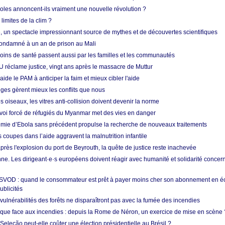
coles annoncent-ils vraiment une nouvelle révolution ?
limites de la clim ?
re, un spectacle impressionnant source de mythes et de découvertes scientifiques
condamné à un an de prison au Mali
soins de santé passent aussi par les familles et les communautés
U réclame justice, vingt ans après le massacre de Muttur
aide le PAM à anticiper la faim et mieux cibler l'aide
nges gèrent mieux les conflits que nous
s oiseaux, les vitres anti-collision doivent devenir la norme
envoi forcé de réfugiés du Myanmar met des vies en danger
mie d’Ebola sans précédent propulse la recherche de nouveaux traitements
s coupes dans l’aide aggravent la malnutrition infantile
après l'explosion du port de Beyrouth, la quête de justice reste inachevée
e. Les dirigeant·e·s européens doivent réagir avec humanité et solidarité concerna
 SVOD : quand le consommateur est prêt à payer moins cher son abonnement en 
ublicités
vulnérabilités des forêts ne disparaîtront pas avec la fumée des incendies
tique face aux incendies : depuis la Rome de Néron, un exercice de mise en scène 
 Seleção peut-elle coûter une élection présidentielle au Brésil ?