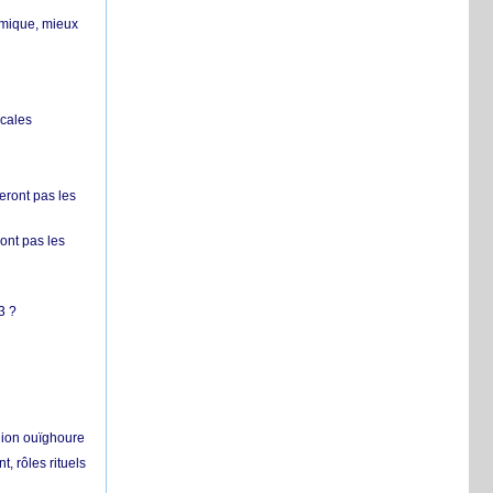
ermique, mieux
ocales
ront pas les
nt pas les
3 ?
égion ouïghoure
, rôles rituels