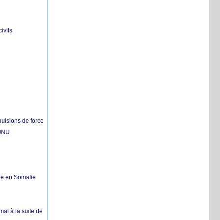
ivils
pulsions de force
'ONU
re en Somalie
mal à la suite de