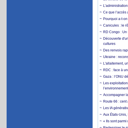
L’administration
Ce que l’accès a
Pourquoi a-t-on
Canicules : le r
RD Congo : Un r
Découverte d'un
cultures
Des renvois rapi
Ukraine : reconst
L'allaitement, u
RDC : face à une
Gaza : l’ONU dé
Les exploitation
l’environnemen
Accompagner la f
Route 66 : cent 
Les IA générativ
Aux États-Unis, 
« Ils sont parm
Redessiner le m