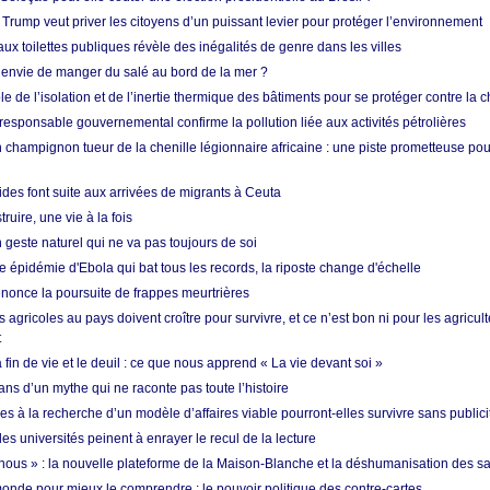
 Trump veut priver les citoyens d’un puissant levier pour protéger l’environnement
ux toilettes publiques révèle des inégalités de genre dans les villes
 envie de manger du salé au bord de la mer ?
ôle de l’isolation et de l’inertie thermique des bâtiments pour se protéger contre la 
esponsable gouvernemental confirme la pollution liée aux activités pétrolières
 champignon tueur de la chenille légionnaire africaine : une piste prometteuse pou
des font suite aux arrivées de migrants à Ceuta
ruire, une vie à la fois
n geste naturel qui ne va pas toujours de soi
 épidémie d'Ebola qui bat tous les records, la riposte change d'échelle
nonce la poursuite de frappes meurtrières
s agricoles au pays doivent croître pour survivre, et ce n’est bon ni pour les agricul
t
in de vie et le deuil : ce que nous apprend « La vie devant soi »
ans d’un mythe qui ne raconte pas toute l’histoire
es à la recherche d’un modèle d’affaires viable pourront-elles survivre sans publici
les universités peinent à enrayer le recul de la lecture
i nous » : la nouvelle plateforme de la Maison-Blanche et la déshumanisation des s
onde pour mieux le comprendre : le pouvoir politique des contre-cartes