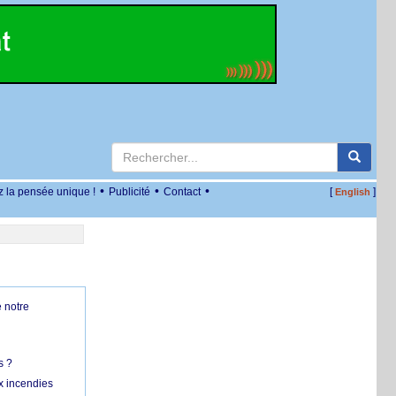
•
•
•
z la pensée unique !
Publicité
Contact
[
]
English
 notre
s ?
x incendies