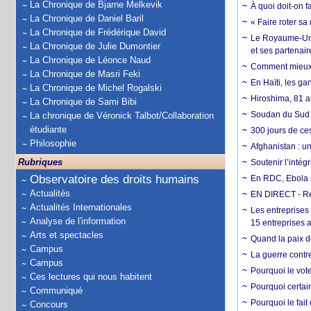
La Chronique de Bjarne Melkevik
À quoi doit-on f
La Chronique de Daniel Baril
« Faire roter sa
La Chronique de Frédérique David
Le Royaume-Uni, 
La Chronique de Julie Dumontier
et ses partenai
La Chronique de Léonce Naud
Comment mieux él
La Chronique de Masri Feki
En Haïti, les ga
La Chronique de Michel Rogalski
Hiroshima, 81 an
La Chronique de Sami Bibi
Soudan du Sud :
La chronique de Véronick Talbot/Collaboration
étudiante
300 jours de ce
Philosophie
Afghanistan : u
Rubriques
Soutenir l’intég
Observatoire des droits humains
En RDC, Ebola s
Actualités
EN DIRECT - Ré
Actualités Internationales
Les entreprises
Analyse de l'information
15 entreprises 
Arts et spectacles
Quand la paix de
Campus
La guerre contr
Campus
Pourquoi le vot
Ces lectures qui nous habitent
Pourquoi certain
Communiqué
Pourquoi le fait
Concours