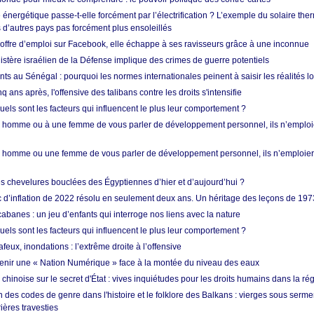
énergétique passe-t-elle forcément par l’électrification ? L’exemple du solaire th
d’autres pays pas forcément plus ensoleillés
offre d’emploi sur Facebook, elle échappe à ses ravisseurs grâce à une inconnue
istère israélien de la Défense implique des crimes de guerre potentiels
nts au Sénégal : pourquoi les normes internationales peinent à saisir les réalités l
q ans après, l'offensive des talibans contre les droits s'intensifie
quels sont les facteurs qui influencent le plus leur comportement ?
homme ou à une femme de vous parler de développement personnel, ils n’emploie
homme ou une femme de vous parler de développement personnel, ils n’emploiero
es chevelures bouclées des Égyptiennes d’hier et d’aujourd’hui ?
ic d’inflation de 2022 résolu en seulement deux ans. Un héritage des leçons de 197
abanes : un jeu d’enfants qui interroge nos liens avec la nature
quels sont les facteurs qui influencent le plus leur comportement ?
eux, inondations : l’extrême droite à l’offensive
enir une « Nation Numérique » face à la montée du niveau des eaux
hinoise sur le secret d'État : vives inquiétudes pour les droits humains dans la r
 des codes de genre dans l'histoire et le folklore des Balkans : vierges sous serment
ières travesties