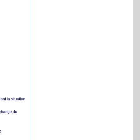
nt la situation
échange du
?