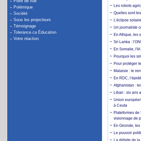
Point de vue
Les robots agri
Polémique
Quelles sont les 
Société
Sous les projecteurs
L’éclipse solai
Témoignage
Un journaliste 
Tolerance.ca Éducation
En Afrique, les 
Votre réaction
Sri Lanka : l’ON
En Somalie, l'IA 
Pourquoi les si
Pour protéger le
Malaisie : le r
En RDC, l’épidé
Afghanistan : le
Liban : six ans 
Union européenn
à Ceuta
Plateformes de
visionnage de p
En Gironde, les 
Le pouvoir poli
La défaite de la