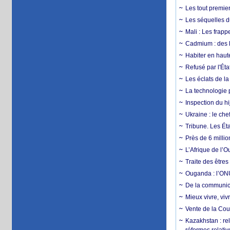
Les tout premier
Les séquelles d
Mali : Les frapp
Cadmium : des l
Habiter en haute
Refusé par l'Éta
Les éclats de la
La technologie p
Inspection du hij
Ukraine : le ch
Tribune. Les Éta
Près de 6 milli
L’Afrique de l’
Traite des êtres
Ouganda : l’ONU
De la communica
Mieux vivre, viv
Vente de la Coup
Kazakhstan : rel