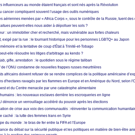
s influenceurs au monde étaient français et sont nés après la Révolution
u cancer compliquent souvent l’usage des outils numériques
es aériennes menées par « Africa Corps », sous le contrôle de la Russie, tuent des c
aitues peuvent-elles nous aider à dépolluer les sols ?
ur : un immobilier cher et recherché, mais vulnérable aux fortes chaleurs
t, exigé par la rue : le tournant historique pour les personnes LGBTQ+ au Japon
 mémoire et la tentative de coup d'État à Trinité-et-Tobago
eut-elle résoudre les litiges d'arbitrage au kendo ?
ab, gifle, arrestation : le quotidien sous le régime taliban
ef de l’ONU condamne de nouvelles frappes russes meurtrières
ts africains doivent refuser de se rendre complices de la politique américaine d’ex
ons d'hectares ravagés par les flammes en Europe et en Amérique du Nord, selon l
Ouest et du Centre menacée par une catastrophe alimentaire
 humains : les nouveaux esclaves derrière les escroqueries en ligne
 dénonce un verrouillage accéléré du pouvoir après les élections
tion de crise aux voix des communautés : réinventer la communication humanitai
re caché : la lutte des femmes trans en Syrie
e du monde : le bras de fer entre la FIFA et l’Europe
ance du débat sur la sécurité publique et les politiques en matière de bien-être ani