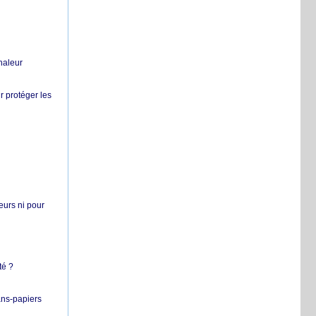
chaleur
r protéger les
teurs ni pour
té ?
ans-papiers