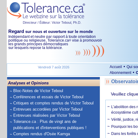
Directeur / Éditeur: Victor Teboul, Ph.D.
Regard
sur nous et ouverture sur le monde
Indépendant et neutre par rapport à toute orientation
politique ou religieuse, Tolerance.ca
vise à promouvoir
®
les grands principes démocratiques
sur lesquels repose la tolérance.
•
Accueil
Qui s
Vendredi 7 août 2026
•
Abonnement
O
Observatoi
Analyses et Opinions
Bloc-Notes de Victor Teboul
Veuillez cliqu
Conférences et essais de Victor Teboul
Critiques et comptes rendus de Victor Teboul
L’abolition des 
Entrevues accordées par Victor Teboul
écosystème cult
Entrevues réalisées par Victor Teboul
Vérité, justice, 
Tolerance.ca : Plus de vingt ans de
Pourquoi les bo
publications et d'interventions publiques !
Comptes rendus d'Osée Kamga
Dans les forêts 