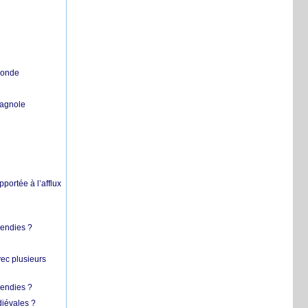
 monde
pagnole
pportée à l’afflux
cendies ?
vec plusieurs
cendies ?
diévales ?