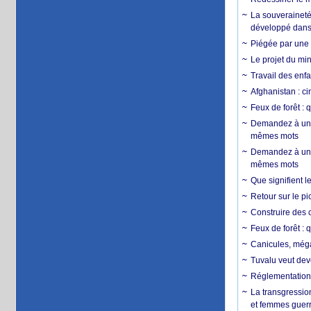
La souveraineté 
développé dans 
Piégée par une 
Le projet du min
Travail des enfa
Afghanistan : cin
Feux de forêt : 
Demandez à un 
mêmes mots
Demandez à un 
mêmes mots
Que signifient l
Retour sur le p
Construire des c
Feux de forêt : 
Canicules, mégaf
Tuvalu veut dev
Réglementation c
La transgression
et femmes guerr