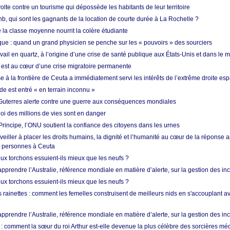
lte contre un tourisme qui dépossède les habitants de leur territoire
nb, qui sont les gagnants de la location de courte durée à La Rochelle ?
de la classe moyenne nourrit la colère étudiante
ique : quand un grand physicien se penche sur les « pouvoirs » des sourciers
vail en quartz, à l’origine d’une crise de santé publique aux États-Unis et dans le
est au cœur d’une crise migratoire permanente
 à la frontière de Ceuta a immédiatement servi les intérêts de l’extrême droite es
de est entré « en terrain inconnu »
Guterres alerte contre une guerre aux conséquences mondiales
oi des millions de vies sont en danger
rincipe, l’ONU soutient la confiance des citoyens dans les urnes
 veiller à placer les droits humains, la dignité et l’humanité au cœur de la réponse a
e personnes à Ceuta
ux torchons essuient-ils mieux que les neufs ?
prendre l’Australie, référence mondiale en matière d’alerte, sur la gestion des in
ux torchons essuient-ils mieux que les neufs ?
 rainettes : comment les femelles construisent de meilleurs nids en s'accouplant a
prendre l’Australie, référence mondiale en matière d’alerte, sur la gestion des in
: comment la sœur du roi Arthur est-elle devenue la plus célèbre des sorcières mé