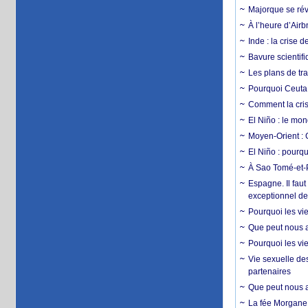
Majorque se révo
À l’heure d’Airb
Inde : la crise 
Bavure scientif
Les plans de tra
Pourquoi Ceuta 
Comment la crise
El Niño : le mon
Moyen-Orient : 
El Niño : pourqu
À Sao Tomé-et-P
Espagne. Il faut
exceptionnel d
Pourquoi les vie
Que peut nous ap
Pourquoi les vie
Vie sexuelle des
partenaires
Que peut nous ap
La fée Morgane 