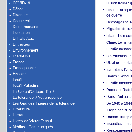
COVID-19
Fusion froide : 
Débat
Liban. L’attaque
Diversité
de guerre
Document
Décharges sauva
Droits humains
Migration de tra
Éducation
Liban : Le meurt
Enhaili, Aziz
Chine. Le milita
Entrevues
El Niño menace 
Environnement
États-Unis
Les Africains en
France
Ukraine : le bila
Francophonie
Iran : dans l'om
Histoire
Daech : l'Afriq
Israël
El Niño menace d
Israël-Palestine
Décès de Rudolp
La Crise d'Octobre 1970
Dans l’Antiquité
La tolérance ? Votre réponse
Les Grandes Figures de la tolérance
De 1940 à 1944,
Littérature
Il n’y a pas si 
Livres
Donald Trump ou
Livres de Victor Teboul
Incendies : le r
Médias - Communiqués
Renseignement :