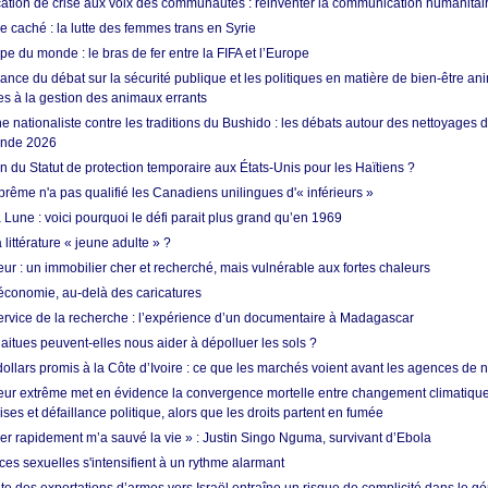
tion de crise aux voix des communautés : réinventer la communication humanitai
re caché : la lutte des femmes trans en Syrie
e du monde : le bras de fer entre la FIFA et l’Europe
ance du débat sur la sécurité publique et les politiques en matière de bien-être ani
es à la gestion des animaux errants
 nationaliste contre les traditions du Bushido : les débats autour des nettoyages
onde 2026
fin du Statut de protection temporaire aux États-Unis pour les Haïtiens ?
rême n'a pas qualifié les Canadiens unilingues d'« inférieurs »
 Lune : voici pourquoi le défi parait plus grand qu’en 1969
 littérature « jeune adulte » ?
ur : un immobilier cher et recherché, mais vulnérable aux fortes chaleurs
’économie, au-delà des caricatures
rvice de la recherche : l’expérience d’un documentaire à Madagascar
aitues peuvent-elles nous aider à dépolluer les sols ?
dollars promis à la Côte d’Ivoire : ce que les marchés voient avant les agences de n
ur extrême met en évidence la convergence mortelle entre changement climatique,
ses et défaillance politique, alors que les droits partent en fumée
ner rapidement m’a sauvé la vie » : Justin Singo Nguma, survivant d’Ebola
ences sexuelles s'intensifient à un rythme alarmant