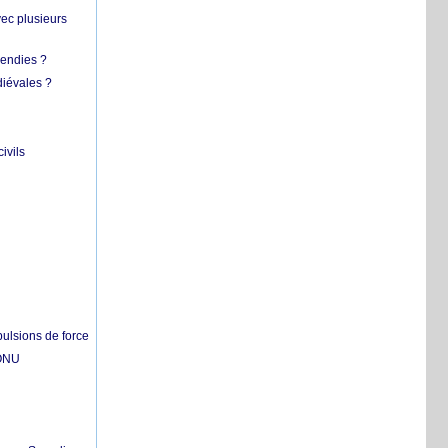
vec plusieurs
cendies ?
diévales ?
ivils
pulsions de force
'ONU