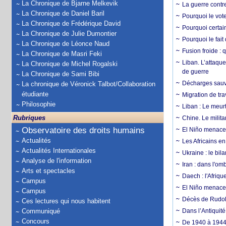
La Chronique de Bjarne Melkevik
La guerre contr
La Chronique de Daniel Baril
Pourquoi le vot
La Chronique de Frédérique David
Pourquoi certain
La Chronique de Julie Dumontier
Pourquoi le fait
La Chronique de Léonce Naud
Fusion froide : 
La Chronique de Masri Feki
Liban. L’attaque
La Chronique de Michel Rogalski
de guerre
La Chronique de Sami Bibi
Décharges sauva
La chronique de Véronick Talbot/Collaboration
étudiante
Migration de tra
Philosophie
Liban : Le meurt
Rubriques
Chine. Le milita
Observatoire des droits humains
El Niño menace 
Actualités
Les Africains en
Actualités Internationales
Ukraine : le bila
Analyse de l'information
Iran : dans l'om
Arts et spectacles
Daech : l'Afriq
Campus
El Niño menace d
Campus
Décès de Rudolp
Ces lectures qui nous habitent
Communiqué
Dans l’Antiquité
Concours
De 1940 à 1944,