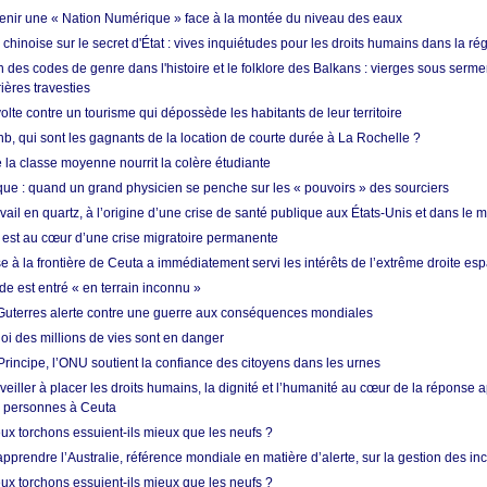
enir une « Nation Numérique » face à la montée du niveau des eaux
hinoise sur le secret d'État : vives inquiétudes pour les droits humains dans la r
 des codes de genre dans l'histoire et le folklore des Balkans : vierges sous serment
ières travesties
lte contre un tourisme qui dépossède les habitants de leur territoire
nb, qui sont les gagnants de la location de courte durée à La Rochelle ?
de la classe moyenne nourrit la colère étudiante
ique : quand un grand physicien se penche sur les « pouvoirs » des sourciers
vail en quartz, à l’origine d’une crise de santé publique aux États-Unis et dans le
est au cœur d’une crise migratoire permanente
 à la frontière de Ceuta a immédiatement servi les intérêts de l’extrême droite es
de est entré « en terrain inconnu »
Guterres alerte contre une guerre aux conséquences mondiales
oi des millions de vies sont en danger
rincipe, l’ONU soutient la confiance des citoyens dans les urnes
 veiller à placer les droits humains, la dignité et l’humanité au cœur de la réponse a
e personnes à Ceuta
ux torchons essuient-ils mieux que les neufs ?
prendre l’Australie, référence mondiale en matière d’alerte, sur la gestion des in
ux torchons essuient-ils mieux que les neufs ?