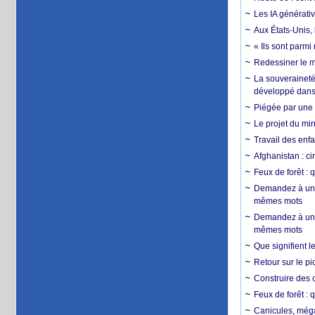
Les IA générativ
Aux États-Unis, 
« Ils sont parm
Redessiner le m
La souveraineté 
développé dans 
Piégée par une 
Le projet du min
Travail des enfa
Afghanistan : cin
Feux de forêt : 
Demandez à un 
mêmes mots
Demandez à un 
mêmes mots
Que signifient l
Retour sur le p
Construire des c
Feux de forêt : 
Canicules, mégaf