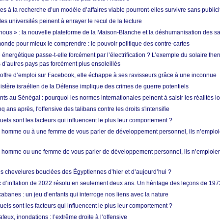
es à la recherche d’un modèle d’affaires viable pourront-elles survivre sans publici
les universités peinent à enrayer le recul de la lecture
i nous » : la nouvelle plateforme de la Maison-Blanche et la déshumanisation des s
onde pour mieux le comprendre : le pouvoir politique des contre-cartes
énergétique passe-t-elle forcément par l’électrification ? L’exemple du solaire th
d’autres pays pas forcément plus ensoleillés
offre d’emploi sur Facebook, elle échappe à ses ravisseurs grâce à une inconnue
istère israélien de la Défense implique des crimes de guerre potentiels
nts au Sénégal : pourquoi les normes internationales peinent à saisir les réalités l
q ans après, l'offensive des talibans contre les droits s'intensifie
quels sont les facteurs qui influencent le plus leur comportement ?
homme ou à une femme de vous parler de développement personnel, ils n’emploie
homme ou une femme de vous parler de développement personnel, ils n’emploiero
es chevelures bouclées des Égyptiennes d’hier et d’aujourd’hui ?
ic d’inflation de 2022 résolu en seulement deux ans. Un héritage des leçons de 197
abanes : un jeu d’enfants qui interroge nos liens avec la nature
quels sont les facteurs qui influencent le plus leur comportement ?
eux, inondations : l’extrême droite à l’offensive