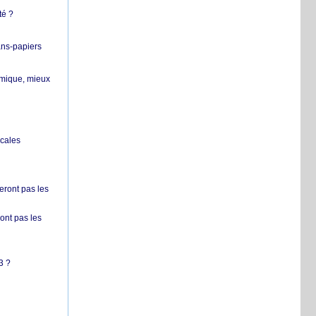
té ?
ans-papiers
ermique, mieux
ocales
ront pas les
nt pas les
3 ?