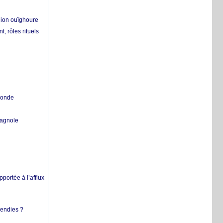
égion ouïghoure
, rôles rituels
 monde
pagnole
pportée à l’afflux
cendies ?