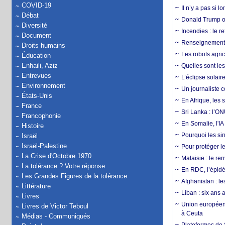
COVID-19
Il n’y a pas si 
Débat
Donald Trump ou
Diversité
Incendies : le r
Document
Renseignement :
Droits humains
Les robots agri
Éducation
Enhaili, Aziz
Quelles sont les 
Entrevues
L’éclipse solai
Environnement
Un journaliste 
États-Unis
En Afrique, les 
France
Sri Lanka : l’ON
Francophonie
En Somalie, l'IA 
Histoire
Pourquoi les si
Israël
Israël-Palestine
Pour protéger le
La Crise d'Octobre 1970
Malaisie : le r
La tolérance ? Votre réponse
En RDC, l’épidé
Les Grandes Figures de la tolérance
Afghanistan : le
Littérature
Liban : six ans 
Livres
Union européenn
Livres de Victor Teboul
à Ceuta
Médias - Communiqués