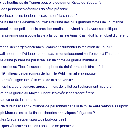
e les houthistes du Yémen peut-elle détourner Riyad du Soudan ?
e des personnes détenues doit être préservé
s chocolats ne fondent-ils pas malgré la chaleur ?
 de naître sans défense pourrait être l’une des plus grandes forces de l’humanité
quand la compétition et la pression médiatique virent à la bavure scientifique
 israélienne qui a coûté la vie à la journaliste Amal Khalil doit faire l’objet d’une e
ges, décharges anciennes : comment surmonter la tentation de l’oubli ?
vail : pourquoi l'Afrique ne peut pas miser uniquement sur l'emploi à l'étranger
re d’une journaliste par Israël est un crime de guerre manifeste
nt arrêté au Tibet à cause d’une photo du dalaï-lama doit être libéré
49 millions de personnes de faim, le PAM intensifie sa riposte
 première ligne face à la crise de la biodiversité
n civil s’alourdit encore après un mois de juillet particulièrement meurtrier
bre de la guerre au Moyen-Orient, les exécutions s'accélèrent
ue au cœur de la menace
e faire basculer 49 millions de personnes dans la faim : le PAM renforce sa ripos
h Marcus : est-ce la fin des théories analytiques élégantes ?
, les Grecs n’étaient pas tous bodybuildés !
 quel véhicule roulait en l’absence de pétrole ?