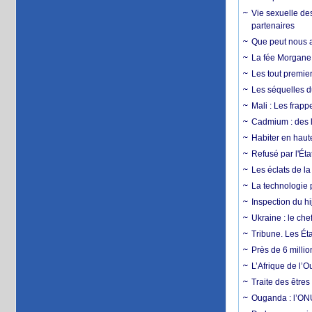
Vie sexuelle des
partenaires
Que peut nous ap
La fée Morgane 
Les tout premier
Les séquelles d
Mali : Les frapp
Cadmium : des l
Habiter en haute
Refusé par l'Éta
Les éclats de la
La technologie p
Inspection du hij
Ukraine : le ch
Tribune. Les Éta
Près de 6 milli
L’Afrique de l’
Traite des êtres
Ouganda : l’ONU