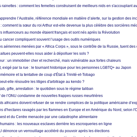
 rainettes : comment les femelles construisent de meilleurs nids en s'accouplant a
prendre l’Australie, référence mondiale en matière d’alerte, sur la gestion des in
: comment la sœur du roi Arthur est-elle devenue la plus célèbre des sorcières mé
s influenceurs au monde étaient français et sont nés après la Révolution
u cancer compliquent souvent l’usage des outils numériques
es aériennes menées par « Africa Corps », sous le contrôle de la Russie, tuent des c
aitues peuvent-elles nous aider à dépolluer les sols ?
ur : un immobilier cher et recherché, mais vulnérable aux fortes chaleurs
t, exigé par la rue : le tournant historique pour les personnes LGBTQ+ au Japon
 mémoire et la tentative de coup d'État à Trinité-et-Tobago
eut-elle résoudre les litiges d'arbitrage au kendo ?
ab, gifle, arrestation : le quotidien sous le régime taliban
ef de l’ONU condamne de nouvelles frappes russes meurtrières
ts africains doivent refuser de se rendre complices de la politique américaine d’ex
ons d'hectares ravagés par les flammes en Europe et en Amérique du Nord, selon l
Ouest et du Centre menacée par une catastrophe alimentaire
 humains : les nouveaux esclaves derrière les escroqueries en ligne
 dénonce un verrouillage accéléré du pouvoir après les élections