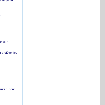
échange du
?
chaleur
r protéger les
teurs ni pour