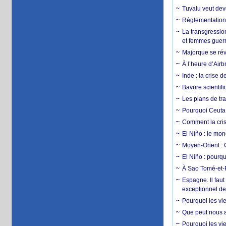
Tuvalu veut dev
Réglementation c
La transgression
et femmes guerr
Majorque se révo
À l’heure d’Airb
Inde : la crise 
Bavure scientif
Les plans de tra
Pourquoi Ceuta 
Comment la crise
El Niño : le mon
Moyen-Orient : 
El Niño : pourqu
À Sao Tomé-et-P
Espagne. Il faut
exceptionnel d
Pourquoi les vie
Que peut nous ap
Pourquoi les vie