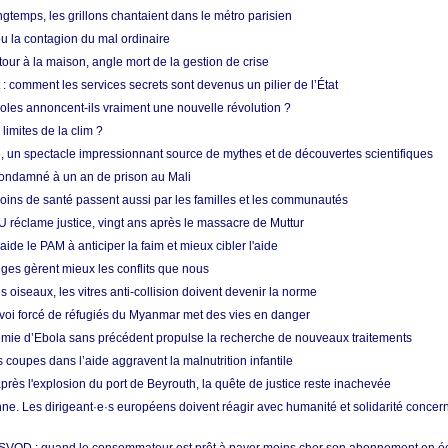
longtemps, les grillons chantaient dans le métro parisien
 la contagion du mal ordinaire
etour à la maison, angle mort de la gestion de crise
 comment les services secrets sont devenus un pilier de l’État
coles annoncent-ils vraiment une nouvelle révolution ?
limites de la clim ?
re, un spectacle impressionnant source de mythes et de découvertes scientifiques
condamné à un an de prison au Mali
soins de santé passent aussi par les familles et les communautés
U réclame justice, vingt ans après le massacre de Muttur
aide le PAM à anticiper la faim et mieux cibler l'aide
nges gèrent mieux les conflits que nous
s oiseaux, les vitres anti-collision doivent devenir la norme
envoi forcé de réfugiés du Myanmar met des vies en danger
mie d’Ebola sans précédent propulse la recherche de nouveaux traitements
s coupes dans l’aide aggravent la malnutrition infantile
après l'explosion du port de Beyrouth, la quête de justice reste inachevée
e. Les dirigeant·e·s européens doivent réagir avec humanité et solidarité concerna