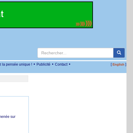
•
•
•
z la pensée unique !
Publicité
Contact
[
]
English
 menée sur