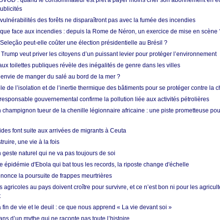
 SVOD : quand le consommateur est prêt à payer moins cher son abonnement en 
ublicités
vulnérabilités des forêts ne disparaîtront pas avec la fumée des incendies
tique face aux incendies : depuis la Rome de Néron, un exercice de mise en scène 
 Seleção peut-elle coûter une élection présidentielle au Brésil ?
 Trump veut priver les citoyens d’un puissant levier pour protéger l’environnement
ux toilettes publiques révèle des inégalités de genre dans les villes
 envie de manger du salé au bord de la mer ?
ôle de l’isolation et de l’inertie thermique des bâtiments pour se protéger contre la 
esponsable gouvernemental confirme la pollution liée aux activités pétrolières
 champignon tueur de la chenille légionnaire africaine : une piste prometteuse pou
des font suite aux arrivées de migrants à Ceuta
ruire, une vie à la fois
n geste naturel qui ne va pas toujours de soi
 épidémie d'Ebola qui bat tous les records, la riposte change d'échelle
nonce la poursuite de frappes meurtrières
s agricoles au pays doivent croître pour survivre, et ce n’est bon ni pour les agricul
t
in de vie et le deuil : ce que nous apprend « La vie devant soi »
ans d’un mythe qui ne raconte pas toute l’histoire