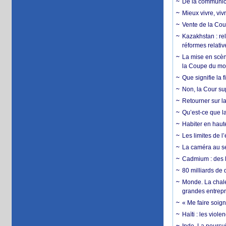
De la communica
Mieux vivre, viv
Vente de la Coup
Kazakhstan : rel
réformes relativ
La mise en scène
la Coupe du m
Que signifie la 
Non, la Cour sup
Retourner sur la
Qu’est-ce que la
Habiter en haute
Les limites de l
La caméra au se
Cadmium : des l
80 milliards de 
Monde. La chale
grandes entrepri
« Me faire soig
Haïti : les viol