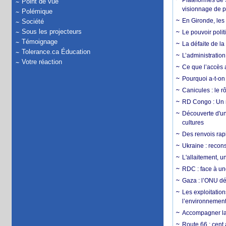
Plateformes de
Point de vue
visionnage de p
Polémique
En Gironde, les 
Société
Sous les projecteurs
Le pouvoir poli
Témoignage
La défaite de la
Tolerance.ca Éducation
L’administration
Votre réaction
Ce que l’accès a
Pourquoi a-t-on
Canicules : le r
RD Congo : Un r
Découverte d'un
cultures
Des renvois rapi
Ukraine : reconst
L'allaitement, u
RDC : face à une
Gaza : l’ONU dé
Les exploitation
l’environnemen
Accompagner la f
Route 66 : cent 