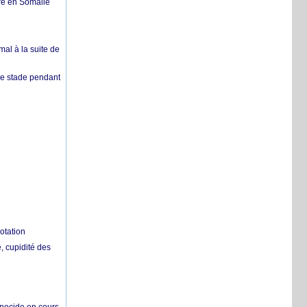
re en Somalie
mal à la suite de
 de stade pendant
otation
 cupidité des