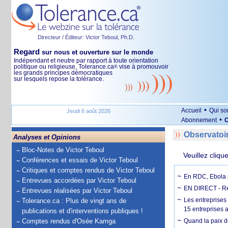
Directeur / Éditeur: Victor Teboul, Ph.D.
Regard
sur nous et ouverture sur le monde
Indépendant et neutre par rapport à toute orientation
politique ou religieuse, Tolerance.ca
vise à promouvoir
®
les grands principes démocratiques
sur lesquels repose la tolérance.
•
Accueil
Qui s
Jeudi 6 août 2026
•
Abonnement
O
Observatoi
Analyses et Opinions
Bloc-Notes de Victor Teboul
Veuillez cliqu
Conférences et essais de Victor Teboul
Critiques et comptes rendus de Victor Teboul
En RDC, Ebola s
Entrevues accordées par Victor Teboul
EN DIRECT - Ré
Entrevues réalisées par Victor Teboul
Les entreprises
Tolerance.ca : Plus de vingt ans de
15 entreprises 
publications et d'interventions publiques !
Comptes rendus d'Osée Kamga
Quand la paix de