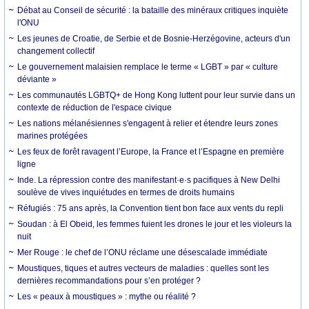
Débat au Conseil de sécurité : la bataille des minéraux critiques inquiète
l'ONU
Les jeunes de Croatie, de Serbie et de Bosnie-Herzégovine, acteurs d'un
changement collectif
Le gouvernement malaisien remplace le terme « LGBT » par « culture
déviante »
Les communautés LGBTQ+ de Hong Kong luttent pour leur survie dans un
contexte de réduction de l'espace civique
Les nations mélanésiennes s'engagent à relier et étendre leurs zones
marines protégées
Les feux de forêt ravagent l’Europe, la France et l’Espagne en première
ligne
Inde. La répression contre des manifestant·e·s pacifiques à New Delhi
soulève de vives inquiétudes en termes de droits humains
Réfugiés : 75 ans après, la Convention tient bon face aux vents du repli
Soudan : à El Obeid, les femmes fuient les drones le jour et les violeurs la
nuit
Mer Rouge : le chef de l’ONU réclame une désescalade immédiate
Moustiques, tiques et autres vecteurs de maladies : quelles sont les
dernières recommandations pour s’en protéger ?
Les « peaux à moustiques » : mythe ou réalité ?