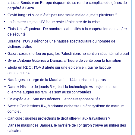
« Israel Bonds » en Europe risquent de se rendre complices du génocide
perpétré à Gaza
Covid long : et si ce n’était pas une seule maladie, mais plusieurs ?
La faim recule, mais l’Afrique reste l’épicentre de la crise
États-Unis/Équateur : De nombreux abus liés à la coopération en matière
de sécurité
Ukraine : l’ONU dénonce une hausse spectaculaire du nombre de
victimes civiles
Gaza : cessez-le-feu ou pas, les Palestiniens ne sont en sécurité nulle part
Syrie : António Guterres à Damas, à l'heure de vérité pour la transition
Ebola en RDC : l’OMS alerte sur une épidémie « qui ne fait que
commencer »
Naufrages au large de la Mauritanie : 144 morts ou disparus
Dans « Histoire de jouets 5 », c’est la technologie vs les jouets – un
dilemme auquel les familles sont aussi confrontées
On expédie au Sud nos déchets… et nos responsabilités
Avec « Confessions II », Madonna orchestre un écosystème de marque
complet
Canicule : quelles protections le droit offre-t-il aux travailleurs ?
Dans le massif des Bauges, le mystère de l’or qu'on trouve au milieu des
calcaires