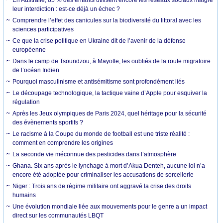
En Australie, 85 % des enfants utilisent encore les réseaux sociaux malgré
leur interdiction : est-ce déjà un échec ?
Comprendre l’effet des canicules sur la biodiversité du littoral avec les
sciences participatives
Ce que la crise politique en Ukraine dit de l’avenir de la défense
européenne
Dans le camp de Tsoundzou, à Mayotte, les oubliés de la route migratoire
de l’océan Indien
Pourquoi masculinisme et antisémitisme sont profondément liés
Le découpage technologique, la tactique vaine d’Apple pour esquiver la
régulation
Après les Jeux olympiques de Paris 2024, quel héritage pour la sécurité
des évènements sportifs ?
Le racisme à la Coupe du monde de football est une triste réalité :
comment en comprendre les origines
La seconde vie méconnue des pesticides dans l’atmosphère
Ghana. Six ans après le lynchage à mort d’Akua Denteh, aucune loi n’a
encore été adoptée pour criminaliser les accusations de sorcellerie
Niger : Trois ans de régime militaire ont aggravé la crise des droits
humains
Une évolution mondiale liée aux mouvements pour le genre a un impact
direct sur les communautés LBQT