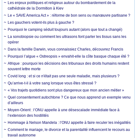
Les enjeux politiques et religieux autour du bombardement de la
cathédrale de la Dormition à Kiev
Le « SAVE America Act » : réforme de bon sens ou manœuvre partisane ?
Les gauchers votent-ils plus à gauche ?
Pourquoi le camping séduit toujours autant (alors que tout a changé)
La sonobiopsie ou comment les ultrasons font parler les tissus sans les
opérer
Dans la famille Darwin, vous connaissiez Charles, découvrez Francis
Pourquoi l’algue « Ostreopsis » envahit-elle la côte basque chaque été ?
Afrique : pourquoi les décisions des tribunaux des droits humains restent
souvent lettre morte
Covid long : et si ce n'était pas une seule maladie, mais plusieurs ?
Qu’arrive-t-il à votre sang lorsque vous êtes stressé ?
« Vos trajets quotidiens sont plus dangereux que mon ancien métier »
Quel consentement autochtone ? Ce que nous apprend un exemple venu
d’ailleurs
Moyen-Orient : l’ONU appelle à une désescalade immédiate face à
l’extension des hostilités
Hommage à Nelson Mandela : l’ONU appelle à faire reculer les inégalités
Comment le mariage, le divorce et la parentalité influencent le recours au
travail autonome