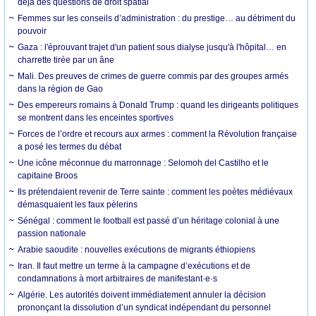
déjà des questions de droit spatial
Femmes sur les conseils d’administration : du prestige… au détriment du
pouvoir
Gaza : l'éprouvant trajet d'un patient sous dialyse jusqu'à l'hôpital… en
charrette tirée par un âne
Mali. Des preuves de crimes de guerre commis par des groupes armés
dans la région de Gao
Des empereurs romains à Donald Trump : quand les dirigeants politiques
se montrent dans les enceintes sportives
Forces de l’ordre et recours aux armes : comment la Révolution française
a posé les termes du débat
Une icône méconnue du marronnage : Selomoh del Castilho et le
capitaine Broos
Ils prétendaient revenir de Terre sainte : comment les poètes médiévaux
démasquaient les faux pèlerins
Sénégal : comment le football est passé d’un héritage colonial à une
passion nationale
Arabie saoudite : nouvelles exécutions de migrants éthiopiens
Iran. Il faut mettre un terme à la campagne d’exécutions et de
condamnations à mort arbitraires de manifestant·e·s
Algérie. Les autorités doivent immédiatement annuler la décision
prononçant la dissolution d’un syndicat indépendant du personnel