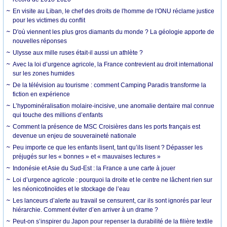
En visite au Liban, le chef des droits de l'homme de l'ONU réclame justice
pour les victimes du conflit
D'où viennent les plus gros diamants du monde ? La géologie apporte de
nouvelles réponses
Ulysse aux mille ruses était-il aussi un athlète ?
Avec la loi d’urgence agricole, la France contrevient au droit international
sur les zones humides
De la télévision au tourisme : comment Camping Paradis transforme la
fiction en expérience
L’hypominéralisation molaire-incisive, une anomalie dentaire mal connue
qui touche des millions d’enfants
Comment la présence de MSC Croisières dans les ports français est
devenue un enjeu de souveraineté nationale
Peu importe ce que les enfants lisent, tant qu’ils lisent ? Dépasser les
préjugés sur les « bonnes » et « mauvaises lectures »
Indonésie et Asie du Sud-Est : la France a une carte à jouer
Loi d’urgence agricole : pourquoi la droite et le centre ne lâchent rien sur
les néonicotinoïdes et le stockage de l’eau
Les lanceurs d’alerte au travail se censurent, car ils sont ignorés par leur
hiérarchie. Comment éviter d’en arriver à un drame ?
Peut-on s’inspirer du Japon pour repenser la durabilité de la filière textile