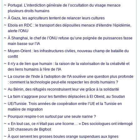
Portugal. L’interdiction générale de l’occultation du visage menace
plusieurs droits humains
À Gaza, les agriculteurs tentent de relancer leurs cultures
Ebola en RDC : le transport des dépouilles menace d'étendre l'épidémie,
alerte l'ONU
À Shanghai, le chef de l’ONU refuse qu’une poignée de puissances fasse
main basse sur l’IA
Moyen-Orient : les infrastructures civiles, nouveau champ de bataille du
conflit
Il n'y a de lien que humain : la raison de la valorisation de la créativité et
des liens humains à l'ère de l'IA
La course de l'Inde à l'adoption de l'IA soulève une question plus profonde
: comment la technologie peut-elle respecter les droits humains ?
Au Bénin, des réfugiés reconstruisent leur vie grâce à la solidarité
La faim s’aggrave pour les familles déplacées à El Obeid, au Soudan
UE/Tunisie. Trois années de coopération entre l’UE et la Tunisie en
matière de migration
Pourquoi respire-t-on surtout par une seule narine ?
« En tout cas, ce n’était pas une licorne… » Des sociologues ont interrogé
130 chasseurs de Bigfoot
À quoi servent les grosses boules orange suspendues aux lignes