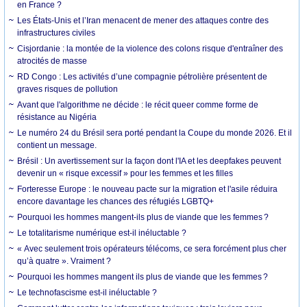
en France ?
Les États-Unis et l’Iran menacent de mener des attaques contre des
infrastructures civiles
Cisjordanie : la montée de la violence des colons risque d'entraîner des
atrocités de masse
RD Congo : Les activités d’une compagnie pétrolière présentent de
graves risques de pollution
Avant que l'algorithme ne décide : le récit queer comme forme de
résistance au Nigéria
Le numéro 24 du Brésil sera porté pendant la Coupe du monde 2026. Et il
contient un message.
Brésil : Un avertissement sur la façon dont l'IA et les deepfakes peuvent
devenir un « risque excessif » pour les femmes et les filles
Forteresse Europe : le nouveau pacte sur la migration et l'asile réduira
encore davantage les chances des réfugiés LGBTQ+
Pourquoi les hommes mangent-ils plus de viande que les femmes ?
Le totalitarisme numérique est-il inéluctable ?
« Avec seulement trois opérateurs télécoms, ce sera forcément plus cher
qu’à quatre ». Vraiment ?
Pourquoi les hommes mangent ils plus de viande que les femmes ?
Le technofascisme est-il inéluctable ?