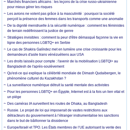
Marchés financiers africains : les leçons de la crise russo-ukrainienne
pour mieux gérer les risques
Les avions ne volent pas grâce à la masculinité : pourquoi la société
perçoit la présence des femmes dans les transports comme une anomalie
De la dignité menstruelle à la sécurité numérique : comment les féministes
de terrain redéfinissent la justice de genre
Stratégies invisibles : comment la peur d'être démasqué façonne la vie en
ligne des personnes LGBTQ+ en Serbie
Le cas de Shakira Galíndez met en lumière une crise croissante pour les
demandeurs d'asile trans vénézuéliens aux USA
Les droits laissés pour compte : l'avenir de la mobilisation LGBTQI+ au
Bangladesh de l'après-soulèvement
Qu'est-ce qui explique la célébrité mondiale de Dimash Qudaibergen, le
phénomène culturel du Kazakhstan ?
La surveillance numérique détruit la santé mentale des activistes
Pour les personnes LGBTQ+ en Égypte, Internet est à la fois un lien vital et
un piège
Des caméras IA surveillent les routes de Dhaka, au Bangladesh
Russie. Le projet de loi qui imposerait de vastes restrictions aux
détracteurs du gouvernement à l’étranger instrumentalise les sanctions
dans le but de bâillonner la dissidence
Europe/Israël et TPO. Les États membres de l’UE autorisant la vente des