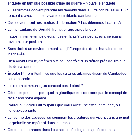
enquête en tant que possible crime de guerre – Nouvelle enquête
« Les femmes doivent prendre les devants dans la lutte contre les MGF » :
rencontre avec Tala, survivante et militante gambienne
Que deviendront nos médias d’information ? Les dilemmes face à l’IA
Le mur tarifaire de Donald Trump, brique après brique
Faut-il limiter le temps d’écran des enfants ? Les pédiatres américains
revoient leur position
Sans droit à un environnement sain, l’Europe des droits humains reste
inachevée
Bien avant Ormuz, Athènes a fait du contrôle d’un détroit près de Troie la
clé de sa fortune
Écouter Phnom Penh : ce que les cultures urbaines disent du Cambodge
contemporain
Le « bien commun », un concept post-libéral ?
Gènes et peuples : pourquoi la génétique ne corrobore pas le concept de
race dans notre espèce
Pourquoi l’IA vous dit toujours que vous avez une excellente idée, ou
l’effet sycophante
Le rythme des abysses, ou comment les créatures qui vivent dans une nuit
perpétuelle se repèrent dans le temps
Centres de données dans l’espace : ni écologiques, ni économes