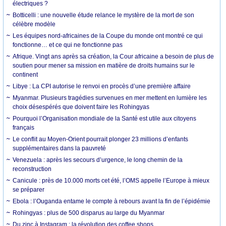
électriques ?
Botticelli : une nouvelle étude relance le mystère de la mort de son
célèbre modèle
Les équipes nord-africaines de la Coupe du monde ont montré ce qui
fonctionne… et ce qui ne fonctionne pas
Afrique. Vingt ans après sa création, la Cour africaine a besoin de plus de
soutien pour mener sa mission en matière de droits humains sur le
continent
Libye : La CPI autorise le renvoi en procès d’une première affaire
Myanmar. Plusieurs tragédies survenues en mer mettent en lumière les
choix désespérés que doivent faire les Rohingyas
Pourquoi l’Organisation mondiale de la Santé est utile aux citoyens
français
Le conflit au Moyen-Orient pourrait plonger 23 millions d’enfants
supplémentaires dans la pauvreté
Venezuela : après les secours d’urgence, le long chemin de la
reconstruction
Canicule : près de 10.000 morts cet été, l’OMS appelle l’Europe à mieux
se préparer
Ebola : l’Ouganda entame le compte à rebours avant la fin de l’épidémie
Rohingyas : plus de 500 disparus au large du Myanmar
Du zinc à Instagram : la révolution des coffee shops