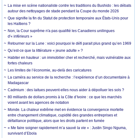
La mise en scène nationaliste contre les traditions du Bushido : les débats
autour des nettoyages de stade pendant la Coupe du monde 2026
Que signifie la fin du Statut de protection temporaire aux États-Unis pour
les Haïtiens ?
Non, la Cour suprême n'a pas qualifié les Canadiens unilingues
d'« inférieurs »
Retourner sur la Lune : voici pourquoi le défi parait plus grand qu’en 1969
Qu’est-ce que la littérature « jeune adulte » ?
Habiter en hauteur : un immobilier cher et recherché, mais vulnérable aux
fortes chaleurs
Les limites de l’économie, au-delà des caricatures
La caméra au service de la recherche : l’expérience d’un documentaire à
Madagascar
Cadmium : des laitues peuvent-elles nous aider à dépolluer les sols ?
80 milliards de dollars promis à la Côte d’Ivoire : ce que les marchés
voient avant les agences de notation
Monde. La chaleur extrême met en évidence la convergence mortelle
entre changement climatique, cupidité des grandes entreprises et
défaillance politique, alors que les droits partent en fumée
« Me faire soigner rapidement m’a sauvé la vie » : Justin Singo Nguma,
survivant d’Ebola