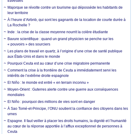
travesties
Majorque se révolte contre un tourisme qui dépossède les habitants de
leur territoire
À l’heure d’Airbnb, qui sont les gagnants de la location de courte durée à
La Rochelle ?
Inde : la crise de la classe moyenne nourrit la colère étudiante
Bavure scientifique : quand un grand physicien se penche sur les
« pouvoirs » des sourciers
Les plans de travail en quartz, à l’origine d’une crise de santé publique
aux États-Unis et dans le monde
Pourquoi Ceuta est au cœur d’une crise migratoire permanente
Comment la crise à la frontière de Ceuta a immédiatement servi les
intérêts de l’extrême droite espagnole
El Niño : le monde est entré « en terrain inconnu »
Moyen-Orient : Guterres alerte contre une guerre aux conséquences
mondiales
El Niño : pourquoi des millions de vies sont en danger
À Sao Tomé-et-Principe, l’ONU soutient la confiance des citoyens dans les
urnes
Espagne. Il faut veiller à placer les droits humains, la dignité et l’humanité
au cœur de la réponse apportée à l’afflux exceptionnel de personnes à
Ceuta