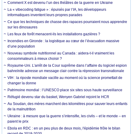
Comment X est devenu l’un des théâtres de la guerre en Ukraine
La « vibecoding fatigue » : épuisés par l’IA, les développeurs
informatiques inventent leurs propres parades
Ce que les techniques de chasse des rapaces pourraient nous apprendre
sur les dinosaures
Les feux de forêt menacent-ils les installations gazières ?
Incendies en Gironde : la logistique au cœur de l’évacuation massive
d’une population
Nouveau symbole nutritionnel au Canada : aidera-t-il vraiment les
consommateurs à mieux choisir ?
Royaume-Uni. L’arrêt de la Cour suprême dans l’affaire du logiciel espion
bahreïnite adresse un message clair contre la répression transnationale
VIH : la riposte mondiale vacille au moment où la science promettait de
changer la donne
Patrimoine mondial : l’UNESCO place six sites sous haute surveillance
Réfugié devenu star du basket, Wenyen Gabriel rejoint le HCR
Au Soudan, des mères marchent des kilomètres pour sauver leurs enfants
de la malnutrition
Ukraine : à mesure que la guerre s’intensifie, les civils – et le monde – en
paient le prix
Ebola en RDC : en un peu plus de deux mois, l'épidémie frôle le bilan
record de 2018-2020