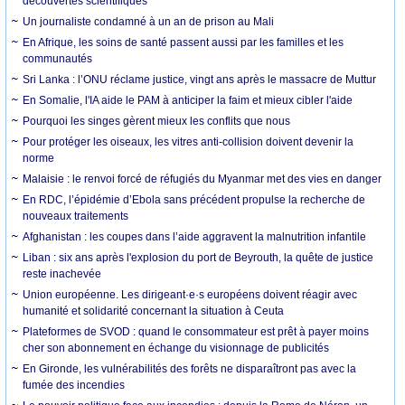
découvertes scientifiques
Un journaliste condamné à un an de prison au Mali
En Afrique, les soins de santé passent aussi par les familles et les
communautés
Sri Lanka : l’ONU réclame justice, vingt ans après le massacre de Muttur
En Somalie, l'IA aide le PAM à anticiper la faim et mieux cibler l'aide
Pourquoi les singes gèrent mieux les conflits que nous
Pour protéger les oiseaux, les vitres anti-collision doivent devenir la
norme
Malaisie : le renvoi forcé de réfugiés du Myanmar met des vies en danger
En RDC, l’épidémie d’Ebola sans précédent propulse la recherche de
nouveaux traitements
Afghanistan : les coupes dans l’aide aggravent la malnutrition infantile
Liban : six ans après l'explosion du port de Beyrouth, la quête de justice
reste inachevée
Union européenne. Les dirigeant·e·s européens doivent réagir avec
humanité et solidarité concernant la situation à Ceuta
Plateformes de SVOD : quand le consommateur est prêt à payer moins
cher son abonnement en échange du visionnage de publicités
En Gironde, les vulnérabilités des forêts ne disparaîtront pas avec la
fumée des incendies