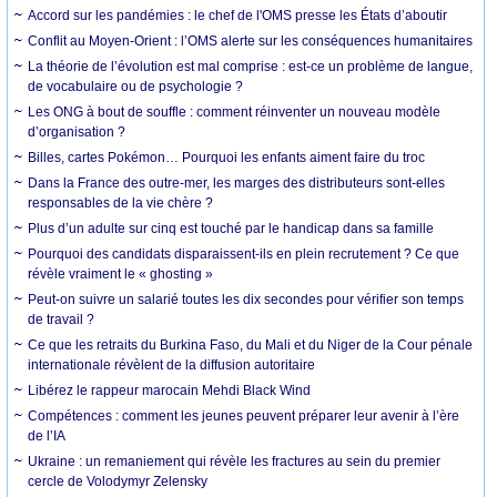
Accord sur les pandémies : le chef de l'OMS presse les États d’aboutir
Conflit au Moyen-Orient : l’OMS alerte sur les conséquences humanitaires
La théorie de l’évolution est mal comprise : est-ce un problème de langue,
de vocabulaire ou de psychologie ?
Les ONG à bout de souffle : comment réinventer un nouveau modèle
d’organisation ?
Billes, cartes Pokémon… Pourquoi les enfants aiment faire du troc
Dans la France des outre-mer, les marges des distributeurs sont-elles
responsables de la vie chère ?
Plus d’un adulte sur cinq est touché par le handicap dans sa famille
Pourquoi des candidats disparaissent-ils en plein recrutement ? Ce que
révèle vraiment le « ghosting »
Peut-on suivre un salarié toutes les dix secondes pour vérifier son temps
de travail ?
Ce que les retraits du Burkina Faso, du Mali et du Niger de la Cour pénale
internationale révèlent de la diffusion autoritaire
Libérez le rappeur marocain Mehdi Black Wind
Compétences : comment les jeunes peuvent préparer leur avenir à l’ère
de l’IA
Ukraine : un remaniement qui révèle les fractures au sein du premier
cercle de Volodymyr Zelensky