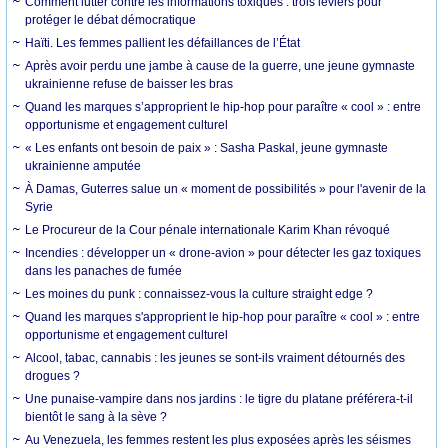
Comment lutter contre les informations toxiques : trois leviers pour
protéger le débat démocratique
Haïti. Les femmes pallient les défaillances de l’État
Après avoir perdu une jambe à cause de la guerre, une jeune gymnaste
ukrainienne refuse de baisser les bras
Quand les marques s’approprient le hip-hop pour paraître « cool » : entre
opportunisme et engagement culturel
« Les enfants ont besoin de paix » : Sasha Paskal, jeune gymnaste
ukrainienne amputée
À Damas, Guterres salue un « moment de possibilités » pour l'avenir de la
Syrie
Le Procureur de la Cour pénale internationale Karim Khan révoqué
Incendies : développer un « drone-avion » pour détecter les gaz toxiques
dans les panaches de fumée
Les moines du punk : connaissez-vous la culture straight edge ?
Quand les marques s'approprient le hip-hop pour paraître « cool » : entre
opportunisme et engagement culturel
Alcool, tabac, cannabis : les jeunes se sont-ils vraiment détournés des
drogues ?
Une punaise-vampire dans nos jardins : le tigre du platane préférera-t-il
bientôt le sang à la sève ?
Au Venezuela, les femmes restent les plus exposées après les séismes