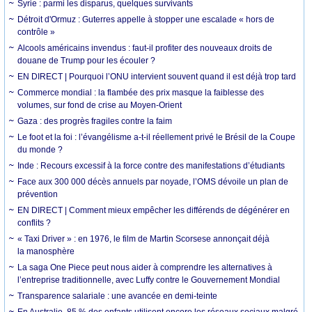
Syrie : parmi les disparus, quelques survivants
Détroit d'Ormuz : Guterres appelle à stopper une escalade « hors de
contrôle »
Alcools américains invendus : faut-il profiter des nouveaux droits de
douane de Trump pour les écouler ?
EN DIRECT | Pourquoi l’ONU intervient souvent quand il est déjà trop tard
Commerce mondial : la flambée des prix masque la faiblesse des
volumes, sur fond de crise au Moyen-Orient
Gaza : des progrès fragiles contre la faim
Le foot et la foi : l’évangélisme a-t-il réellement privé le Brésil de la Coupe
du monde ?
Inde : Recours excessif à la force contre des manifestations d’étudiants
Face aux 300 000 décès annuels par noyade, l’OMS dévoile un plan de
prévention
EN DIRECT | Comment mieux empêcher les différends de dégénérer en
conflits ?
« Taxi Driver » : en 1976, le film de Martin Scorsese annonçait déjà
la manosphère
La saga One Piece peut nous aider à comprendre les alternatives à
l’entreprise traditionnelle, avec Luffy contre le Gouvernement Mondial
Transparence salariale : une avancée en demi-teinte