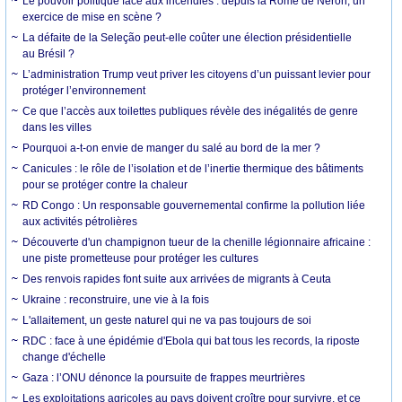
Le pouvoir politique face aux incendies : depuis la Rome de Néron, un
exercice de mise en scène ?
La défaite de la Seleção peut-elle coûter une élection présidentielle
au Brésil ?
L’administration Trump veut priver les citoyens d’un puissant levier pour
protéger l’environnement
Ce que l’accès aux toilettes publiques révèle des inégalités de genre
dans les villes
Pourquoi a-t-on envie de manger du salé au bord de la mer ?
Canicules : le rôle de l’isolation et de l’inertie thermique des bâtiments
pour se protéger contre la chaleur
RD Congo : Un responsable gouvernemental confirme la pollution liée
aux activités pétrolières
Découverte d'un champignon tueur de la chenille légionnaire africaine :
une piste prometteuse pour protéger les cultures
Des renvois rapides font suite aux arrivées de migrants à Ceuta
Ukraine : reconstruire, une vie à la fois
L'allaitement, un geste naturel qui ne va pas toujours de soi
RDC : face à une épidémie d'Ebola qui bat tous les records, la riposte
change d'échelle
Gaza : l’ONU dénonce la poursuite de frappes meurtrières
Les exploitations agricoles au pays doivent croître pour survivre, et ce