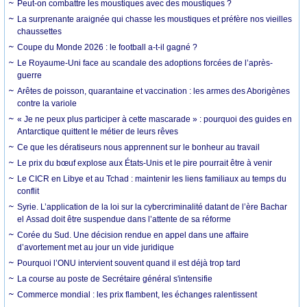
Peut-on combattre les moustiques avec des moustiques ?
La surprenante araignée qui chasse les moustiques et préfère nos vieilles
chaussettes
Coupe du Monde 2026 : le football a-t-il gagné ?
Le Royaume-Uni face au scandale des adoptions forcées de l’après-
guerre
Arêtes de poisson, quarantaine et vaccination : les armes des Aborigènes
contre la variole
« Je ne peux plus participer à cette mascarade » : pourquoi des guides en
Antarctique quittent le métier de leurs rêves
Ce que les dératiseurs nous apprennent sur le bonheur au travail
Le prix du bœuf explose aux États-Unis et le pire pourrait être à venir
Le CICR en Libye et au Tchad : maintenir les liens familiaux au temps du
conflit
Syrie. L’application de la loi sur la cybercriminalité datant de l’ère Bachar
el Assad doit être suspendue dans l’attente de sa réforme
Corée du Sud. Une décision rendue en appel dans une affaire
d’avortement met au jour un vide juridique
Pourquoi l’ONU intervient souvent quand il est déjà trop tard
La course au poste de Secrétaire général s'intensifie
Commerce mondial : les prix flambent, les échanges ralentissent