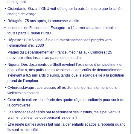
enseignant
Cisjordanie, Gaza : l’ONU voit s’éloigner la paix à mesure que le conflit
change de visage
Réfugiés : 75 ans après, la promesse vacille
Incendies en France et en Espagne : « L'alarme climatique retentit de
toutes parts », selon l’ONU
Hépatite : l’OMS s’inquiète d’un ralentissement des progrès vers
l’élimination d’ici 2030
Plages du Débarquement en France, médinas aux Comores : 25
nouveaux sites inscrits au patrimoine mondial
Nigeria. Des documents de Shell révèlent l’existence d’un pipeline « en
piteux état », des puits « introuvables » et des coûts de démantèlement
s’élevant à 9,5 milliards d’euros, tandis que le scandale lié à la pollution
prend de l’ampleur
Cyberesclavage : ces fausses offres d'emploi qui transforment leurs
victimes en escrocs
Crise de la culture : la théorie des quatre régimes culturels pour sortir de
la controverse
Les sondages générés par IA séduisent des instituts, mais peuvent-ils
vraiment refléter ce que pensent les gens ?
Être rejeté par les autres fait mal : aider enfants et ados à rebondir quand
ils sont mis de côté