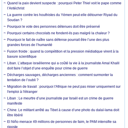
Quand la paix devient suspecte : pourquoi Peter Thiel voit le pape comme
l’Antéchrist
La guerre contre les houthistes du Yémen peut-elle détourner Riyad du
Soudan ?
Pourquoi le vote des personnes détenues doit être préservé
Pourquoi certains chocolats ne fondent-ils pas malgré la chaleur ?
Pourquoi le fait de naître sans défense pourrait être l’une des plus
grandes forces de l’humanité
Fusion froide : quand la compétition et la pression médiatique virent à la
bavure scientifique
Liban. L’attaque israélienne qui a coûté la vie à la journaliste Amal Khalil
doit faire l’objet d’une enquête pour crime de guerre
Décharges sauvages, décharges anciennes : comment surmonter la
tentation de l’oubli ?
Migration de travail : pourquoi l'Afrique ne peut pas miser uniquement sur
l'emploi à l'étranger
Liban : Le meurtre d’une journaliste par Israël est un crime de guerre
manifeste
Chine. Le militant arrêté au Tibet à cause d’une photo du dalaï-lama doit
être libéré
El Niño menace 49 millions de personnes de faim, le PAM intensifie sa
riposte