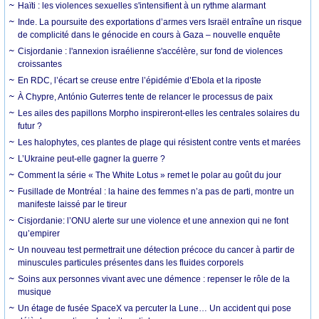
Haïti : les violences sexuelles s'intensifient à un rythme alarmant
Inde. La poursuite des exportations d’armes vers Israël entraîne un risque
de complicité dans le génocide en cours à Gaza – nouvelle enquête
Cisjordanie : l'annexion israélienne s'accélère, sur fond de violences
croissantes
En RDC, l’écart se creuse entre l’épidémie d’Ebola et la riposte
À Chypre, António Guterres tente de relancer le processus de paix
Les ailes des papillons Morpho inspireront-elles les centrales solaires du
futur ?
Les halophytes, ces plantes de plage qui résistent contre vents et marées
L’Ukraine peut-elle gagner la guerre ?
Comment la série « The White Lotus » remet le polar au goût du jour
Fusillade de Montréal : la haine des femmes n’a pas de parti, montre un
manifeste laissé par le tireur
Cisjordanie: l’ONU alerte sur une violence et une annexion qui ne font
qu’empirer
Un nouveau test permettrait une détection précoce du cancer à partir de
minuscules particules présentes dans les fluides corporels
Soins aux personnes vivant avec une démence : repenser le rôle de la
musique
Un étage de fusée SpaceX va percuter la Lune… Un accident qui pose