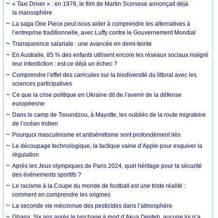
« Taxi Driver » : en 1976, le film de Martin Scorsese annonçait déjà
la manosphère
La saga One Piece peut nous aider à comprendre les alternatives à
l’entreprise traditionnelle, avec Luffy contre le Gouvernement Mondial
Transparence salariale : une avancée en demi-teinte
En Australie, 85 % des enfants utilisent encore les réseaux sociaux malgré
leur interdiction : est-ce déjà un échec ?
Comprendre l’effet des canicules sur la biodiversité du littoral avec les
sciences participatives
Ce que la crise politique en Ukraine dit de l’avenir de la défense
européenne
Dans le camp de Tsoundzou, à Mayotte, les oubliés de la route migratoire
de l’océan Indien
Pourquoi masculinisme et antisémitisme sont profondément liés
Le découpage technologique, la tactique vaine d’Apple pour esquiver la
régulation
Après les Jeux olympiques de Paris 2024, quel héritage pour la sécurité
des évènements sportifs ?
Le racisme à la Coupe du monde de football est une triste réalité :
comment en comprendre les origines
La seconde vie méconnue des pesticides dans l’atmosphère
Ghana. Six ans après le lynchage à mort d’Akua Denteh, aucune loi n’a