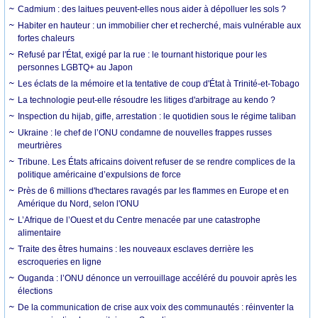
Cadmium : des laitues peuvent-elles nous aider à dépolluer les sols ?
Habiter en hauteur : un immobilier cher et recherché, mais vulnérable aux
fortes chaleurs
Refusé par l'État, exigé par la rue : le tournant historique pour les
personnes LGBTQ+ au Japon
Les éclats de la mémoire et la tentative de coup d'État à Trinité-et-Tobago
La technologie peut-elle résoudre les litiges d'arbitrage au kendo ?
Inspection du hijab, gifle, arrestation : le quotidien sous le régime taliban
Ukraine : le chef de l’ONU condamne de nouvelles frappes russes
meurtrières
Tribune. Les États africains doivent refuser de se rendre complices de la
politique américaine d’expulsions de force
Près de 6 millions d'hectares ravagés par les flammes en Europe et en
Amérique du Nord, selon l'ONU
L’Afrique de l’Ouest et du Centre menacée par une catastrophe
alimentaire
Traite des êtres humains : les nouveaux esclaves derrière les
escroqueries en ligne
Ouganda : l’ONU dénonce un verrouillage accéléré du pouvoir après les
élections
De la communication de crise aux voix des communautés : réinventer la