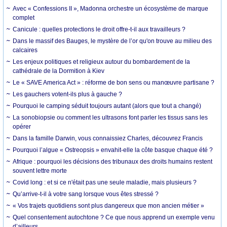
Avec « Confessions II », Madonna orchestre un écosystème de marque
complet
Canicule : quelles protections le droit offre-t-il aux travailleurs ?
Dans le massif des Bauges, le mystère de l’or qu'on trouve au milieu des
calcaires
Les enjeux politiques et religieux autour du bombardement de la
cathédrale de la Dormition à Kiev
Le « SAVE America Act » : réforme de bon sens ou manœuvre partisane ?
Les gauchers votent-ils plus à gauche ?
Pourquoi le camping séduit toujours autant (alors que tout a changé)
La sonobiopsie ou comment les ultrasons font parler les tissus sans les
opérer
Dans la famille Darwin, vous connaissiez Charles, découvrez Francis
Pourquoi l’algue « Ostreopsis » envahit-elle la côte basque chaque été ?
Afrique : pourquoi les décisions des tribunaux des droits humains restent
souvent lettre morte
Covid long : et si ce n'était pas une seule maladie, mais plusieurs ?
Qu’arrive-t-il à votre sang lorsque vous êtes stressé ?
« Vos trajets quotidiens sont plus dangereux que mon ancien métier »
Quel consentement autochtone ? Ce que nous apprend un exemple venu
d’ailleurs