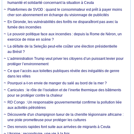
humanité et solidarité concernant la situation à Ceuta
Plateformes de SVOD : quand le consommateur est prêt à payer moins
cher son abonnement en échange du visionnage de publicités
En Gironde, les vulnérabilités des forêts ne disparaîtront pas avec la
fumée des incendies
Le pouvoir politique face aux incendies : depuis la Rome de Néron, un
exercice de mise en scène ?
La défaite de la Seleção peut-elle coûter une élection présidentielle
au Brésil ?
L’administration Trump veut priver les citoyens d’un puissant levier pour
protéger l’environnement
Ce que l’accès aux toilettes publiques révèle des inégalités de genre
dans les villes
Pourquoi a-t-on envie de manger du salé au bord de la mer ?
Canicules : le rôle de l’isolation et de l’inertie thermique des bâtiments
pour se protéger contre la chaleur
RD Congo : Un responsable gouvernemental confirme la pollution liée
aux activités pétrolières
Découverte d'un champignon tueur de la chenille légionnaire africaine :
une piste prometteuse pour protéger les cultures
Des renvois rapides font suite aux arrivées de migrants à Ceuta
Ukraine : reconstruire, une vie à la fois