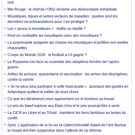
nuit
Mer Rouge : le chef de l’ONU réclame une désescalade immédiate
Moustiques, tiques et autres vecteurs de maladies : quelles sont les
dernières recommandations pour s’en protéger ?
Les « peaux à moustiques » : mythe ou réalité ?
Peut-on combattre les moustiques avec des moustiques ?
La surprenante araignée qui chasse les moustiques et préfère nos vieilles
chaussettes
Coupe du Monde 2026 : le football a-t-il gagné ?
Le Royaume-Uni face au scandale des adoptions forcées de l’après-
guerre
Arêtes de poisson, quarantaine et vaccination : les armes des Aborigènes
contre la variole
« Je ne peux plus participer à cette mascarade » : pourquoi des guides en
Antarctique quittent le métier de leurs rêves
Ce que les dératiseurs nous apprennent sur le bonheur au travail
Le prix du bœuf explose aux États-Unis et le pire pourrait être à venir
Le CICR en Libye et au Tchad : maintenir les liens familiaux au temps du
conflit
Syrie. L’application de la loi sur la cybercriminalité datant de l’ère Bachar
el Assad doit être suspendue dans l’attente de sa réforme