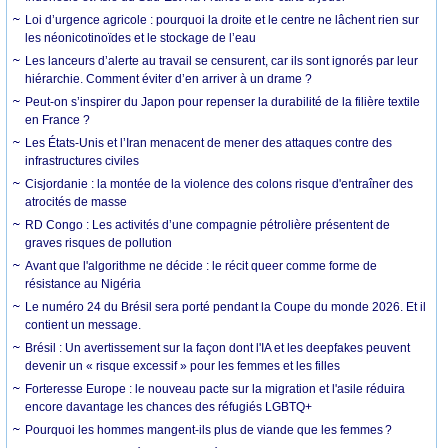
Loi d’urgence agricole : pourquoi la droite et le centre ne lâchent rien sur
les néonicotinoïdes et le stockage de l’eau
Les lanceurs d’alerte au travail se censurent, car ils sont ignorés par leur
hiérarchie. Comment éviter d’en arriver à un drame ?
Peut-on s’inspirer du Japon pour repenser la durabilité de la filière textile
en France ?
Les États-Unis et l’Iran menacent de mener des attaques contre des
infrastructures civiles
Cisjordanie : la montée de la violence des colons risque d'entraîner des
atrocités de masse
RD Congo : Les activités d’une compagnie pétrolière présentent de
graves risques de pollution
Avant que l'algorithme ne décide : le récit queer comme forme de
résistance au Nigéria
Le numéro 24 du Brésil sera porté pendant la Coupe du monde 2026. Et il
contient un message.
Brésil : Un avertissement sur la façon dont l'IA et les deepfakes peuvent
devenir un « risque excessif » pour les femmes et les filles
Forteresse Europe : le nouveau pacte sur la migration et l'asile réduira
encore davantage les chances des réfugiés LGBTQ+
Pourquoi les hommes mangent-ils plus de viande que les femmes ?