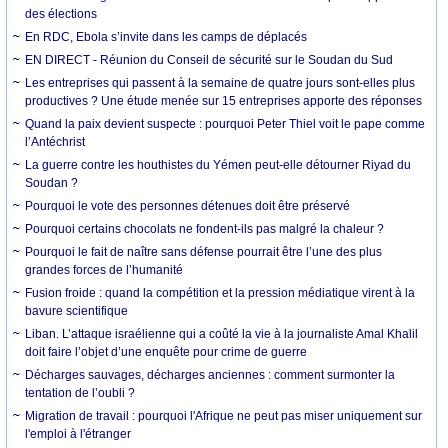
des élections
En RDC, Ebola s’invite dans les camps de déplacés
EN DIRECT - Réunion du Conseil de sécurité sur le Soudan du Sud
Les entreprises qui passent à la semaine de quatre jours sont-elles plus
productives ? Une étude menée sur 15 entreprises apporte des réponses
Quand la paix devient suspecte : pourquoi Peter Thiel voit le pape comme
l’Antéchrist
La guerre contre les houthistes du Yémen peut-elle détourner Riyad du
Soudan ?
Pourquoi le vote des personnes détenues doit être préservé
Pourquoi certains chocolats ne fondent-ils pas malgré la chaleur ?
Pourquoi le fait de naître sans défense pourrait être l’une des plus
grandes forces de l’humanité
Fusion froide : quand la compétition et la pression médiatique virent à la
bavure scientifique
Liban. L’attaque israélienne qui a coûté la vie à la journaliste Amal Khalil
doit faire l’objet d’une enquête pour crime de guerre
Décharges sauvages, décharges anciennes : comment surmonter la
tentation de l’oubli ?
Migration de travail : pourquoi l'Afrique ne peut pas miser uniquement sur
l'emploi à l'étranger