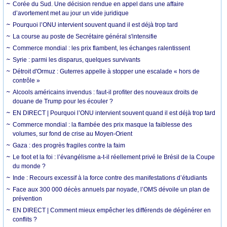
Corée du Sud. Une décision rendue en appel dans une affaire
d’avortement met au jour un vide juridique
Pourquoi l’ONU intervient souvent quand il est déjà trop tard
La course au poste de Secrétaire général s'intensifie
Commerce mondial : les prix flambent, les échanges ralentissent
Syrie : parmi les disparus, quelques survivants
Détroit d'Ormuz : Guterres appelle à stopper une escalade « hors de
contrôle »
Alcools américains invendus : faut-il profiter des nouveaux droits de
douane de Trump pour les écouler ?
EN DIRECT | Pourquoi l’ONU intervient souvent quand il est déjà trop tard
Commerce mondial : la flambée des prix masque la faiblesse des
volumes, sur fond de crise au Moyen-Orient
Gaza : des progrès fragiles contre la faim
Le foot et la foi : l’évangélisme a-t-il réellement privé le Brésil de la Coupe
du monde ?
Inde : Recours excessif à la force contre des manifestations d’étudiants
Face aux 300 000 décès annuels par noyade, l’OMS dévoile un plan de
prévention
EN DIRECT | Comment mieux empêcher les différends de dégénérer en
conflits ?