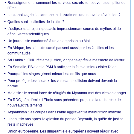
Renseignement : comment les services secrets sont devenus un pilier de
l’État
Les robots agricoles annoncent-ils vraiment une nouvelle révolution ?
Quelles sont les limites de la clim ?
L’éclipse solaire, un spectacle impressionnant source de mythes et de
découvertes scientifiques
Un journaliste condamné à un an de prison au Mali
En Afrique, les soins de santé passent aussi par les familles et les
communautés
Sri Lanka : l’ONU réclame justice, vingt ans après le massacre de Muttur
En Somalie, l'IA aide le PAM à anticiper la faim et mieux cibler l'aide
Pourquoi les singes gèrent mieux les conflits que nous
Pour protéger les oiseaux, les vitres anti-collision doivent devenir la
norme
Malaisie : le renvoi forcé de réfugiés du Myanmar met des vies en danger
En RDC, l’épidémie d’Ebola sans précédent propulse la recherche de
nouveaux traitements
Afghanistan : les coupes dans l’aide aggravent la malnutrition infantile
Liban : six ans après l'explosion du port de Beyrouth, la quête de justice
reste inachevée
Union européenne. Les dirigeant·e·s européens doivent réagir avec