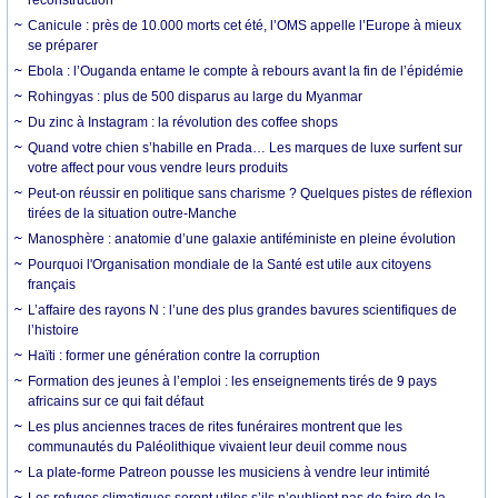
Canicule : près de 10.000 morts cet été, l’OMS appelle l’Europe à mieux
se préparer
Ebola : l’Ouganda entame le compte à rebours avant la fin de l’épidémie
Rohingyas : plus de 500 disparus au large du Myanmar
Du zinc à Instagram : la révolution des coffee shops
Quand votre chien s’habille en Prada… Les marques de luxe surfent sur
votre affect pour vous vendre leurs produits
Peut-on réussir en politique sans charisme ? Quelques pistes de réflexion
tirées de la situation outre-Manche
Manosphère : anatomie d’une galaxie antiféministe en pleine évolution
Pourquoi l'Organisation mondiale de la Santé est utile aux citoyens
français
L’affaire des rayons N : l’une des plus grandes bavures scientifiques de
l’histoire
Haïti : former une génération contre la corruption
Formation des jeunes à l’emploi : les enseignements tirés de 9 pays
africains sur ce qui fait défaut
Les plus anciennes traces de rites funéraires montrent que les
communautés du Paléolithique vivaient leur deuil comme nous
La plate-forme Patreon pousse les musiciens à vendre leur intimité
Les refuges climatiques seront utiles s’ils n’oublient pas de faire de la