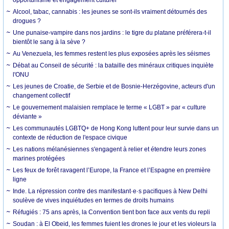
Alcool, tabac, cannabis : les jeunes se sont-ils vraiment détournés des
drogues ?
Une punaise-vampire dans nos jardins : le tigre du platane préférera-t-il
bientôt le sang à la sève ?
Au Venezuela, les femmes restent les plus exposées après les séismes
Débat au Conseil de sécurité : la bataille des minéraux critiques inquiète
l'ONU
Les jeunes de Croatie, de Serbie et de Bosnie-Herzégovine, acteurs d'un
changement collectif
Le gouvernement malaisien remplace le terme « LGBT » par « culture
déviante »
Les communautés LGBTQ+ de Hong Kong luttent pour leur survie dans un
contexte de réduction de l'espace civique
Les nations mélanésiennes s'engagent à relier et étendre leurs zones
marines protégées
Les feux de forêt ravagent l’Europe, la France et l’Espagne en première
ligne
Inde. La répression contre des manifestant·e·s pacifiques à New Delhi
soulève de vives inquiétudes en termes de droits humains
Réfugiés : 75 ans après, la Convention tient bon face aux vents du repli
Soudan : à El Obeid, les femmes fuient les drones le jour et les violeurs la