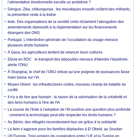
l’alimentation émotionnelle est-elle un problème ?
Dengue, Zika, chikungunya : les moustiques invasifs coûtent des milliards,
la prévention reste à la traîne
Inde. Des organisations de la société civile réclament l’abrogation des
amendements répressifs à la réglementation sur les financements
étrangers des ONG
Portugal. L’interdiction générale de l’occultation du visage menace
plusieurs droits humains
À Gaza, les agriculteurs tentent de relancer leurs cultures
Ebola en RDC : le transport des dépouilles menace d'étendre l'épidémie,
alerte l'ONU
À Shanghai, le chef de l’ONU refuse qu’une poignée de puissances fasse
main basse sur l’IA
Moyen-Orient : les infrastructures civiles, nouveau champ de bataille du
conflit
Il n'y a de lien que humain : la raison de la valorisation de la créativité et
des liens humains à l'ère de l'IA
La course de l'Inde à l'adoption de l'IA soulève une question plus profonde
: comment la technologie peut-elle respecter les droits humains ?
Au Bénin, des réfugiés reconstruisent leur vie grâce à la solidarité
La faim s’aggrave pour les familles déplacées à El Obeid, au Soudan
UE/Tunisie. Trois années de coopération entre l’UE et la Tunisie en