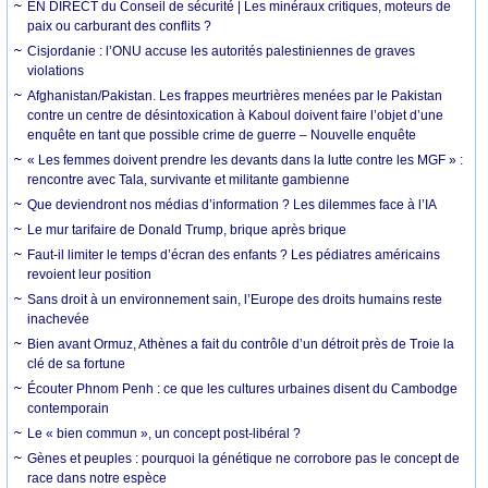
EN DIRECT du Conseil de sécurité | Les minéraux critiques, moteurs de
paix ou carburant des conflits ?
Cisjordanie : l’ONU accuse les autorités palestiniennes de graves
violations
Afghanistan/Pakistan. Les frappes meurtrières menées par le Pakistan
contre un centre de désintoxication à Kaboul doivent faire l’objet d’une
enquête en tant que possible crime de guerre – Nouvelle enquête
« Les femmes doivent prendre les devants dans la lutte contre les MGF » :
rencontre avec Tala, survivante et militante gambienne
Que deviendront nos médias d’information ? Les dilemmes face à l’IA
Le mur tarifaire de Donald Trump, brique après brique
Faut-il limiter le temps d’écran des enfants ? Les pédiatres américains
revoient leur position
Sans droit à un environnement sain, l’Europe des droits humains reste
inachevée
Bien avant Ormuz, Athènes a fait du contrôle d’un détroit près de Troie la
clé de sa fortune
Écouter Phnom Penh : ce que les cultures urbaines disent du Cambodge
contemporain
Le « bien commun », un concept post-libéral ?
Gènes et peuples : pourquoi la génétique ne corrobore pas le concept de
race dans notre espèce