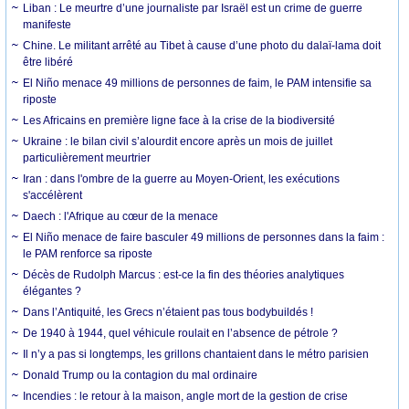
Liban : Le meurtre d’une journaliste par Israël est un crime de guerre
manifeste
Chine. Le militant arrêté au Tibet à cause d’une photo du dalaï-lama doit
être libéré
El Niño menace 49 millions de personnes de faim, le PAM intensifie sa
riposte
Les Africains en première ligne face à la crise de la biodiversité
Ukraine : le bilan civil s’alourdit encore après un mois de juillet
particulièrement meurtrier
Iran : dans l'ombre de la guerre au Moyen-Orient, les exécutions
s'accélèrent
Daech : l'Afrique au cœur de la menace
El Niño menace de faire basculer 49 millions de personnes dans la faim :
le PAM renforce sa riposte
Décès de Rudolph Marcus : est-ce la fin des théories analytiques
élégantes ?
Dans l’Antiquité, les Grecs n’étaient pas tous bodybuildés !
De 1940 à 1944, quel véhicule roulait en l’absence de pétrole ?
Il n’y a pas si longtemps, les grillons chantaient dans le métro parisien
Donald Trump ou la contagion du mal ordinaire
Incendies : le retour à la maison, angle mort de la gestion de crise