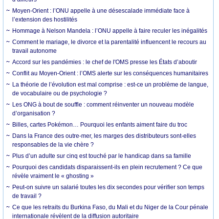
Moyen-Orient : l’ONU appelle à une désescalade immédiate face à
l’extension des hostilités
Hommage à Nelson Mandela : l’ONU appelle à faire reculer les inégalités
Comment le mariage, le divorce et la parentalité influencent le recours au
travail autonome
Accord sur les pandémies : le chef de l'OMS presse les États d’aboutir
Conflit au Moyen-Orient : l’OMS alerte sur les conséquences humanitaires
La théorie de l’évolution est mal comprise : est-ce un problème de langue,
de vocabulaire ou de psychologie ?
Les ONG à bout de souffle : comment réinventer un nouveau modèle
d’organisation ?
Billes, cartes Pokémon… Pourquoi les enfants aiment faire du troc
Dans la France des outre-mer, les marges des distributeurs sont-elles
responsables de la vie chère ?
Plus d’un adulte sur cinq est touché par le handicap dans sa famille
Pourquoi des candidats disparaissent-ils en plein recrutement ? Ce que
révèle vraiment le « ghosting »
Peut-on suivre un salarié toutes les dix secondes pour vérifier son temps
de travail ?
Ce que les retraits du Burkina Faso, du Mali et du Niger de la Cour pénale
internationale révèlent de la diffusion autoritaire