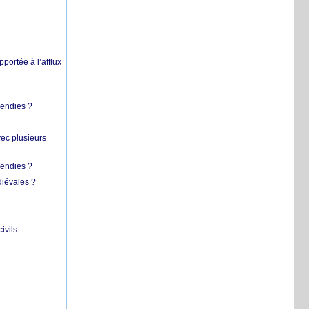
pportée à l’afflux
cendies ?
vec plusieurs
cendies ?
diévales ?
ivils