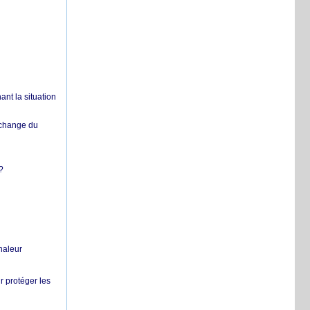
nt la situation
échange du
?
chaleur
r protéger les