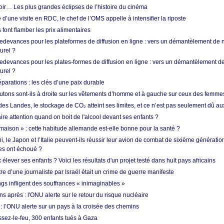
oir… Les plus grandes éclipses de l’histoire du cinéma
 d’une visite en RDC, le chef de l’OMS appelle à intensifier la riposte
s font flamber les prix alimentaires
 redevances pour les plateformes de diffusion en ligne : vers un démantèlement de 
urel ?
redevances pour les plates-formes de diffusion en ligne : vers un démantèlement de
urel ?
réparations : les clés d’une paix durable
utons sont-ils à droite sur les vêtements d’homme et à gauche sur ceux des femme
des Landes, le stockage de CO₂ atteint ses limites, et ce n’est pas seulement dû au
aire attention quand on boit de l'alcool devant ses enfants ?
 maison » : cette habitude allemande est-elle bonne pour la santé ?
le Japon et l’Italie peuvent-ils réussir leur avion de combat de sixième génération
res ont échoué ?
ever ses enfants ? Voici les résultats d'un projet testé dans huit pays africains
re d’une journaliste par Israël était un crime de guerre manifeste
ngs infligent des souffrances « inimaginables »
s après : l'ONU alerte sur le retour du risque nucléaire
 l’ONU alerte sur un pays à la croisée des chemins
ssez-le-feu, 300 enfants tués à Gaza