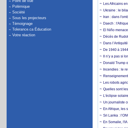
Point de vue
Les Africains en
Polémique
Ukraine : le bila
Société
Iran : dans l'om
Sous les projecteurs
Témoignage
Daech : l'Afriq
Tolerance.ca Éducation
El Niño menace d
Votre réaction
Décès de Rudolp
Dans l’Antiquité
De 1940 à 1944,
Il n’y a pas si 
Donald Trump ou
Incendies : le r
Renseignement :
Les robots agri
Quelles sont les 
L’éclipse solai
Un journaliste 
En Afrique, les 
Sri Lanka : l’ON
En Somalie, l'IA 