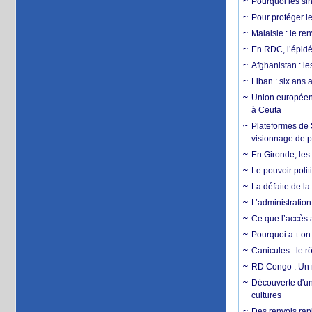
Pourquoi les si
Pour protéger le
Malaisie : le r
En RDC, l’épidé
Afghanistan : le
Liban : six ans 
Union européenn
à Ceuta
Plateformes de
visionnage de p
En Gironde, les 
Le pouvoir poli
La défaite de la
L’administration
Ce que l’accès a
Pourquoi a-t-on
Canicules : le r
RD Congo : Un r
Découverte d'un
cultures
Des renvois rapi