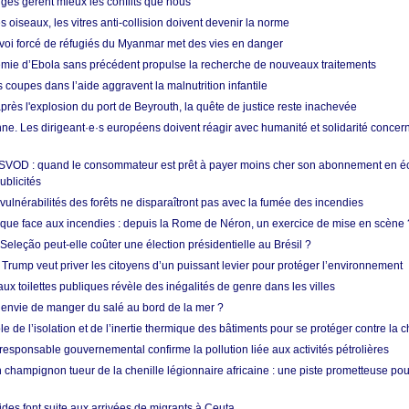
nges gèrent mieux les conflits que nous
s oiseaux, les vitres anti-collision doivent devenir la norme
envoi forcé de réfugiés du Myanmar met des vies en danger
mie d’Ebola sans précédent propulse la recherche de nouveaux traitements
s coupes dans l’aide aggravent la malnutrition infantile
après l'explosion du port de Beyrouth, la quête de justice reste inachevée
e. Les dirigeant·e·s européens doivent réagir avec humanité et solidarité concerna
 SVOD : quand le consommateur est prêt à payer moins cher son abonnement en 
ublicités
vulnérabilités des forêts ne disparaîtront pas avec la fumée des incendies
tique face aux incendies : depuis la Rome de Néron, un exercice de mise en scène 
 Seleção peut-elle coûter une élection présidentielle au Brésil ?
 Trump veut priver les citoyens d’un puissant levier pour protéger l’environnement
ux toilettes publiques révèle des inégalités de genre dans les villes
 envie de manger du salé au bord de la mer ?
ôle de l’isolation et de l’inertie thermique des bâtiments pour se protéger contre la 
esponsable gouvernemental confirme la pollution liée aux activités pétrolières
 champignon tueur de la chenille légionnaire africaine : une piste prometteuse pou
des font suite aux arrivées de migrants à Ceuta