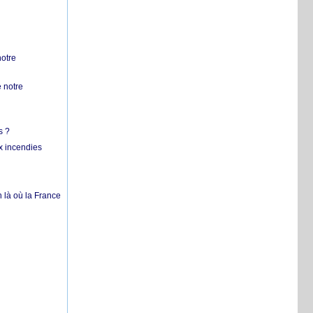
notre
 notre
s ?
x incendies
 là où la France