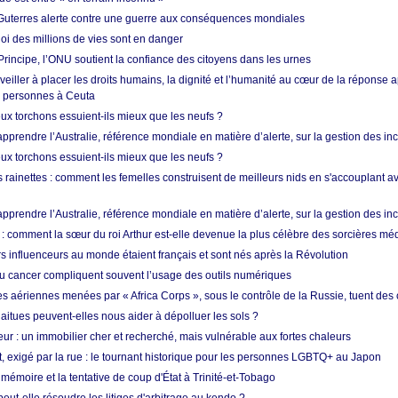
Guterres alerte contre une guerre aux conséquences mondiales
oi des millions de vies sont en danger
rincipe, l’ONU soutient la confiance des citoyens dans les urnes
 veiller à placer les droits humains, la dignité et l’humanité au cœur de la réponse a
e personnes à Ceuta
ux torchons essuient-ils mieux que les neufs ?
prendre l’Australie, référence mondiale en matière d’alerte, sur la gestion des in
ux torchons essuient-ils mieux que les neufs ?
 rainettes : comment les femelles construisent de meilleurs nids en s'accouplant a
prendre l’Australie, référence mondiale en matière d’alerte, sur la gestion des in
: comment la sœur du roi Arthur est-elle devenue la plus célèbre des sorcières mé
s influenceurs au monde étaient français et sont nés après la Révolution
u cancer compliquent souvent l’usage des outils numériques
es aériennes menées par « Africa Corps », sous le contrôle de la Russie, tuent des c
aitues peuvent-elles nous aider à dépolluer les sols ?
ur : un immobilier cher et recherché, mais vulnérable aux fortes chaleurs
t, exigé par la rue : le tournant historique pour les personnes LGBTQ+ au Japon
 mémoire et la tentative de coup d'État à Trinité-et-Tobago