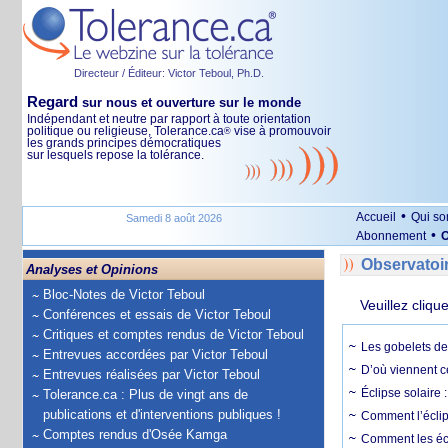
Directeur / Éditeur: Victor Teboul, Ph.D.
Regard
sur nous et ouverture sur le monde
Indépendant et neutre par rapport à toute orientation
politique ou religieuse, Tolerance.ca
vise à promouvoir
®
les grands principes démocratiques
sur lesquels repose la tolérance.
•
Accueil
Qui s
Samedi 8 août 2026
•
Abonnement
O
Observatoi
Analyses et Opinions
Bloc-Notes de Victor Teboul
Veuillez cliqu
Conférences et essais de Victor Teboul
Critiques et comptes rendus de Victor Teboul
Les gobelets de 
Entrevues accordées par Victor Teboul
D’où viennent c
Entrevues réalisées par Victor Teboul
Éclipse solaire :
Tolerance.ca : Plus de vingt ans de
publications et d'interventions publiques !
Comment l’éclips
Comptes rendus d'Osée Kamga
Comment les écl