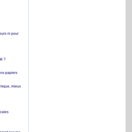
teurs ni pour
té ?
ans-papiers
ermique, mieux
ocales