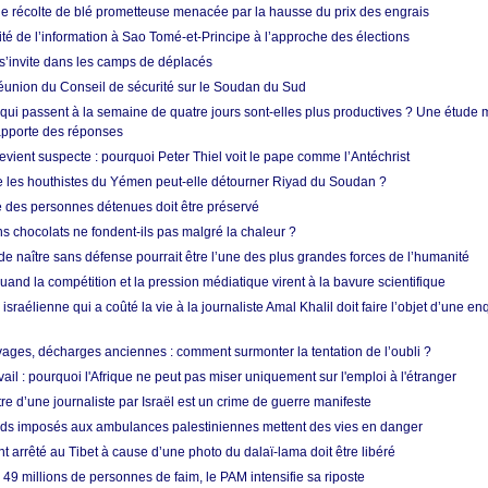
ne récolte de blé prometteuse menacée par la hausse du prix des engrais
rité de l’information à Sao Tomé-et-Principe à l’approche des élections
’invite dans les camps de déplacés
union du Conseil de sécurité sur le Soudan du Sud
 qui passent à la semaine de quatre jours sont-elles plus productives ? Une étude
apporte des réponses
vient suspecte : pourquoi Peter Thiel voit le pape comme l’Antéchrist
e les houthistes du Yémen peut-elle détourner Riyad du Soudan ?
e des personnes détenues doit être préservé
s chocolats ne fondent-ils pas malgré la chaleur ?
 de naître sans défense pourrait être l’une des plus grandes forces de l’humanité
quand la compétition et la pression médiatique virent à la bavure scientifique
 israélienne qui a coûté la vie à la journaliste Amal Khalil doit faire l’objet d’une e
ges, décharges anciennes : comment surmonter la tentation de l’oubli ?
vail : pourquoi l'Afrique ne peut pas miser uniquement sur l'emploi à l'étranger
re d’une journaliste par Israël est un crime de guerre manifeste
tards imposés aux ambulances palestiniennes mettent des vies en danger
nt arrêté au Tibet à cause d’une photo du dalaï-lama doit être libéré
49 millions de personnes de faim, le PAM intensifie sa riposte