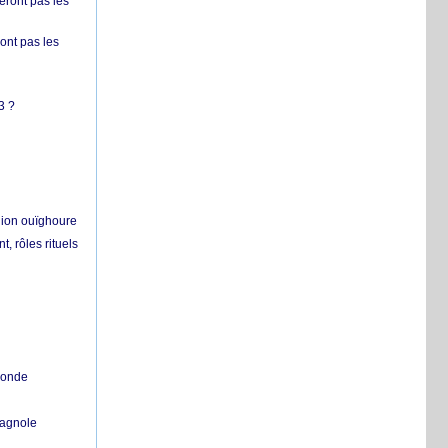
ront pas les
nt pas les
3 ?
égion ouïghoure
, rôles rituels
 monde
pagnole