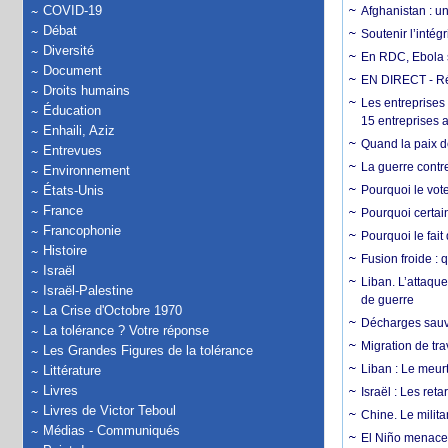
COVID-19
Afghanistan : u
Débat
Soutenir l’intég
Diversité
En RDC, Ebola s
Document
EN DIRECT - Ré
Droits humains
Les entreprises
Éducation
15 entreprises 
Enhaili, Aziz
Quand la paix de
Entrevues
La guerre contr
Environnement
États-Unis
Pourquoi le vot
France
Pourquoi certain
Francophonie
Pourquoi le fait
Histoire
Fusion froide : 
Israël
Liban. L’attaque
Israël-Palestine
de guerre
La Crise d'Octobre 1970
Décharges sauva
La tolérance ? Votre réponse
Migration de tra
Les Grandes Figures de la tolérance
Liban : Le meurt
Littérature
Livres
Israël : Les re
Livres de Victor Teboul
Chine. Le milita
Médias - Communiqués
El Niño menace 