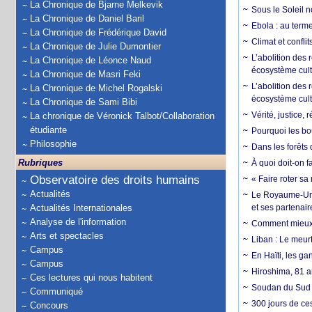
La Chronique de Bjarne Melkevik
Sous le Soleil n
La Chronique de Daniel Baril
Ebola : au terme
La Chronique de Frédérique David
Climat et conflit
La Chronique de Julie Dumontier
L’abolition des
La Chronique de Léonce Naud
écosystème cult
La Chronique de Masri Feki
L’abolition des 
La Chronique de Michel Rogalski
écosystème cult
La Chronique de Sami Bibi
Vérité, justice, 
La chronique de Véronick Talbot/Collaboration
étudiante
Pourquoi les bo
Philosophie
Dans les forêts 
Rubriques
À quoi doit-on f
Observatoire des droits humains
« Faire roter sa
Actualités
Le Royaume-Uni, 
Actualités Internationales
et ses partenai
Analyse de l'information
Comment mieux él
Arts et spectacles
Liban : Le meurt
Campus
En Haïti, les ga
Campus
Hiroshima, 81 an
Ces lectures qui nous habitent
Soudan du Sud :
Communiqué
300 jours de ce
Concours