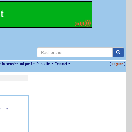
•
•
•
z la pensée unique !
Publicité
Contact
[
]
English
ette »