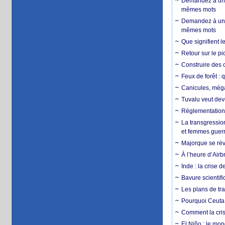
Demandez à un 
mêmes mots
Demandez à un 
mêmes mots
Que signifient l
Retour sur le p
Construire des c
Feux de forêt : 
Canicules, mégaf
Tuvalu veut dev
Réglementation c
La transgression
et femmes guerr
Majorque se révo
À l’heure d’Airb
Inde : la crise 
Bavure scientif
Les plans de tra
Pourquoi Ceuta 
Comment la crise
El Niño : le mon