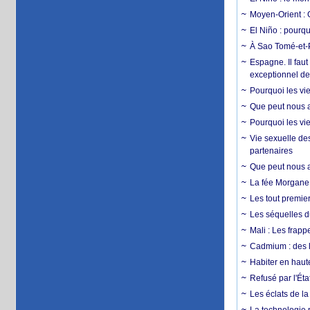
Moyen-Orient : 
El Niño : pourqu
À Sao Tomé-et-P
Espagne. Il faut
exceptionnel d
Pourquoi les vie
Que peut nous ap
Pourquoi les vie
Vie sexuelle des
partenaires
Que peut nous ap
La fée Morgane 
Les tout premier
Les séquelles d
Mali : Les frapp
Cadmium : des l
Habiter en haute
Refusé par l'Éta
Les éclats de la