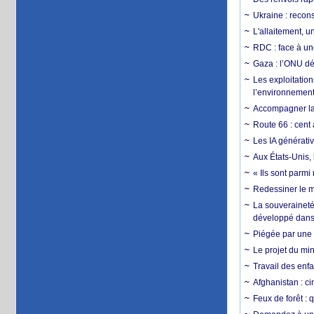
Ukraine : reconst
L'allaitement, u
RDC : face à une
Gaza : l’ONU dé
Les exploitation
l’environnemen
Accompagner la f
Route 66 : cent 
Les IA générativ
Aux États-Unis, 
« Ils sont parm
Redessiner le m
La souveraineté 
développé dans 
Piégée par une 
Le projet du min
Travail des enfa
Afghanistan : cin
Feux de forêt : 