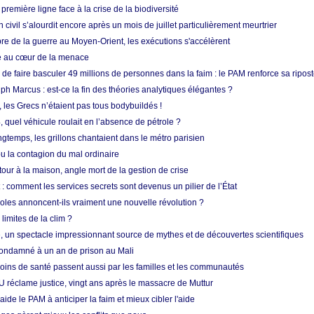
 première ligne face à la crise de la biodiversité
n civil s’alourdit encore après un mois de juillet particulièrement meurtrier
bre de la guerre au Moyen-Orient, les exécutions s'accélèrent
ue au cœur de la menace
e faire basculer 49 millions de personnes dans la faim : le PAM renforce sa ripos
h Marcus : est-ce la fin des théories analytiques élégantes ?
, les Grecs n’étaient pas tous bodybuildés !
 quel véhicule roulait en l’absence de pétrole ?
longtemps, les grillons chantaient dans le métro parisien
 la contagion du mal ordinaire
etour à la maison, angle mort de la gestion de crise
 comment les services secrets sont devenus un pilier de l’État
coles annoncent-ils vraiment une nouvelle révolution ?
limites de la clim ?
re, un spectacle impressionnant source de mythes et de découvertes scientifiques
condamné à un an de prison au Mali
soins de santé passent aussi par les familles et les communautés
U réclame justice, vingt ans après le massacre de Muttur
aide le PAM à anticiper la faim et mieux cibler l'aide