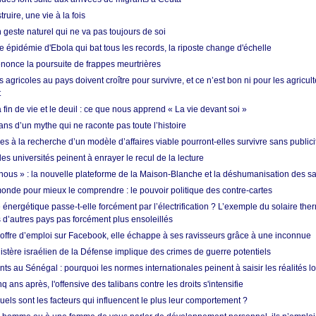
ruire, une vie à la fois
n geste naturel qui ne va pas toujours de soi
 épidémie d'Ebola qui bat tous les records, la riposte change d'échelle
nonce la poursuite de frappes meurtrières
s agricoles au pays doivent croître pour survivre, et ce n’est bon ni pour les agricul
t
in de vie et le deuil : ce que nous apprend « La vie devant soi »
ans d’un mythe qui ne raconte pas toute l’histoire
es à la recherche d’un modèle d’affaires viable pourront-elles survivre sans publici
les universités peinent à enrayer le recul de la lecture
i nous » : la nouvelle plateforme de la Maison-Blanche et la déshumanisation des s
onde pour mieux le comprendre : le pouvoir politique des contre-cartes
énergétique passe-t-elle forcément par l’électrification ? L’exemple du solaire th
d’autres pays pas forcément plus ensoleillés
offre d’emploi sur Facebook, elle échappe à ses ravisseurs grâce à une inconnue
istère israélien de la Défense implique des crimes de guerre potentiels
nts au Sénégal : pourquoi les normes internationales peinent à saisir les réalités l
q ans après, l'offensive des talibans contre les droits s'intensifie
quels sont les facteurs qui influencent le plus leur comportement ?