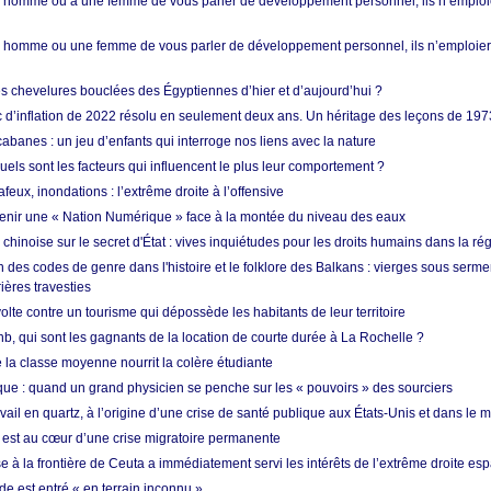
homme ou à une femme de vous parler de développement personnel, ils n’emploie
homme ou une femme de vous parler de développement personnel, ils n’emploiero
es chevelures bouclées des Égyptiennes d’hier et d’aujourd’hui ?
ic d’inflation de 2022 résolu en seulement deux ans. Un héritage des leçons de 197
abanes : un jeu d’enfants qui interroge nos liens avec la nature
quels sont les facteurs qui influencent le plus leur comportement ?
eux, inondations : l’extrême droite à l’offensive
enir une « Nation Numérique » face à la montée du niveau des eaux
hinoise sur le secret d'État : vives inquiétudes pour les droits humains dans la r
 des codes de genre dans l'histoire et le folklore des Balkans : vierges sous serment
ières travesties
lte contre un tourisme qui dépossède les habitants de leur territoire
nb, qui sont les gagnants de la location de courte durée à La Rochelle ?
de la classe moyenne nourrit la colère étudiante
ique : quand un grand physicien se penche sur les « pouvoirs » des sourciers
vail en quartz, à l’origine d’une crise de santé publique aux États-Unis et dans le
est au cœur d’une crise migratoire permanente
 à la frontière de Ceuta a immédiatement servi les intérêts de l’extrême droite es
de est entré « en terrain inconnu »