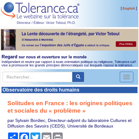
[
]
English
Directeur / Éditeur: Victor Teboul, Ph.D.
Regard
sur nous et ouverture sur le monde
Indépendant et neutre par rapport à toute orientation politique ou religieuse, Tolerance.ca
®
vise à promouvoir les grands principes démocratiques sur lesquels repose la tolérance.
Toggl
naviga
Observatoire des droits humains
Solitudes en France : les origines politiques
et sociales du « problème »
par Sylvain Bordiec, Directeur-adjoint du laboratoire Cultures et
Diffusion des Savoirs (CEDS), Université de Bordeaux
Partager
Facebook
Twitter
Email
Print