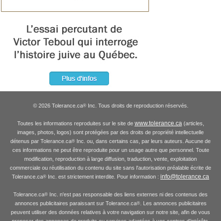
© 2026 Tolerance.ca
Inc. Tous droits de reproduction réservés.
®
www.tolerance.ca
Toutes les informations reproduites sur le site de
(articles,
images, photos, logos) sont protégées par des droits de propriété intellectuelle
détenus par Tolerance.ca
Inc. ou, dans certains cas, par leurs auteurs. Aucune de
®
ces informations ne peut être reproduite pour un usage autre que personnel. Toute
modification, reproduction à large diffusion, traduction, vente, exploitation
commerciale ou réutilisation du contenu du site sans l'autorisation préalable écrite de
info@tolerance.ca
Tolerance.ca
Inc. est strictement interdite. Pour information :
®
Tolerance.ca
Inc. n'est pas responsable des liens externes ni des contenus des
®
annonces publicitaires paraissant sur Tolerance.ca
. Les annonces publicitaires
®
peuvent utiliser des données relatives à votre navigation sur notre site, afin de vous
proposer des annonces de produits ou services adaptées à vos centres d'intérêts.