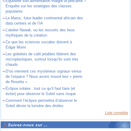
~
Équilibrer son alimentation malgré la précarité ?
Enquête sur les stratégies des classes
populaires
~
Le Maroc, futur leader continental africain des
data centers et de l’IA
~
L’atelier Nawak, ou les ressorts des lieux
mythiques de la création
~
Ce que les sciences sociales doivent à
Edgar Morin
~
Les gobelets de café jetables libèrent des
microplastiques, surtout lorsqu’ils sont très
chauds
~
D’où viennent ces mystérieux signaux venus
de l’espace ? Nous avons trouvé leur « pierre
de Rosette »
~
Éclipse solaire : tout ce qu’il faut faire (et
éviter) pour observer le Soleil sans risque
~
Comment l’éclipse permettra d’observer le
Soleil dévier la lumière des étoiles
Liste complète
Suivez-nous sur ...