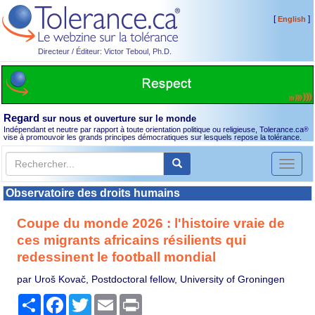
[
]
English
Directeur / Éditeur: Victor Teboul, Ph.D.
Regard
sur nous et ouverture sur le monde
Indépendant et neutre par rapport à toute orientation politique ou religieuse, Tolerance.ca
®
vise à promouvoir les grands principes démocratiques sur lesquels repose la tolérance.
Toggl
naviga
Observatoire des droits humains
Coupe du monde 2026 : l'histoire vraie de
ces migrants africains résilients qui
redessinent le football mondial
par Uroš Kovač, Postdoctoral fellow, University of Groningen
Partager
Facebook
Twitter
Email
Print