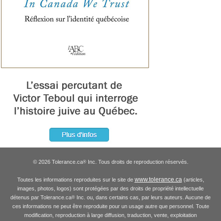
© 2026 Tolerance.ca
Inc. Tous droits de reproduction réservés.
®
www.tolerance.ca
Toutes les informations reproduites sur le site de
(articles,
images, photos, logos) sont protégées par des droits de propriété intellectuelle
détenus par Tolerance.ca
Inc. ou, dans certains cas, par leurs auteurs. Aucune de
®
ces informations ne peut être reproduite pour un usage autre que personnel. Toute
modification, reproduction à large diffusion, traduction, vente, exploitation