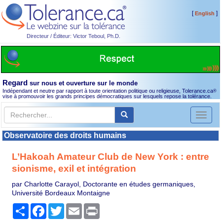
[
]
English
Directeur / Éditeur: Victor Teboul, Ph.D.
Regard
sur nous et ouverture sur le monde
Indépendant et neutre par rapport à toute orientation politique ou religieuse, Tolerance.ca
®
vise à promouvoir les grands principes démocratiques sur lesquels repose la tolérance.
Toggl
naviga
Observatoire des droits humains
L’Hakoah Amateur Club de New York : entre
sionisme, exil et intégration
par Charlotte Carayol, Doctorante en études germaniques,
Université Bordeaux Montaigne
Partager
Facebook
Twitter
Email
Print