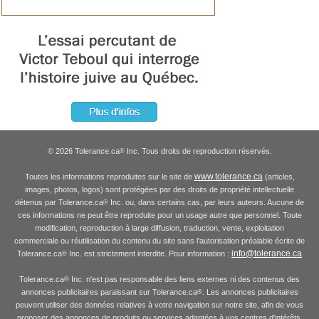
© 2026 Tolerance.ca
Inc. Tous droits de reproduction réservés.
®
www.tolerance.ca
Toutes les informations reproduites sur le site de
(articles,
images, photos, logos) sont protégées par des droits de propriété intellectuelle
détenus par Tolerance.ca
Inc. ou, dans certains cas, par leurs auteurs. Aucune de
®
ces informations ne peut être reproduite pour un usage autre que personnel. Toute
modification, reproduction à large diffusion, traduction, vente, exploitation
commerciale ou réutilisation du contenu du site sans l'autorisation préalable écrite de
info@tolerance.ca
Tolerance.ca
Inc. est strictement interdite. Pour information :
®
Tolerance.ca
Inc. n'est pas responsable des liens externes ni des contenus des
®
annonces publicitaires paraissant sur Tolerance.ca
. Les annonces publicitaires
®
peuvent utiliser des données relatives à votre navigation sur notre site, afin de vous
proposer des annonces de produits ou services adaptées à vos centres d'intérêts.