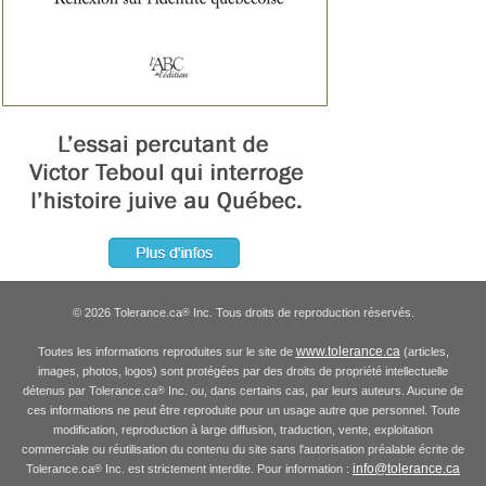
© 2026 Tolerance.ca
Inc. Tous droits de reproduction réservés.
®
www.tolerance.ca
Toutes les informations reproduites sur le site de
(articles,
images, photos, logos) sont protégées par des droits de propriété intellectuelle
détenus par Tolerance.ca
Inc. ou, dans certains cas, par leurs auteurs. Aucune de
®
ces informations ne peut être reproduite pour un usage autre que personnel. Toute
modification, reproduction à large diffusion, traduction, vente, exploitation
commerciale ou réutilisation du contenu du site sans l'autorisation préalable écrite de
info@tolerance.ca
Tolerance.ca
Inc. est strictement interdite. Pour information :
®