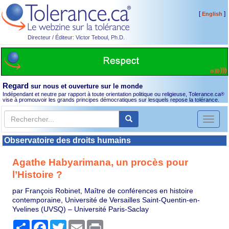
[
]
English
Directeur / Éditeur: Victor Teboul, Ph.D.
Regard
sur nous et ouverture sur le monde
Indépendant et neutre par rapport à toute orientation politique ou religieuse, Tolerance.ca
®
vise à promouvoir les grands principes démocratiques sur lesquels repose la tolérance.
Toggl
naviga
Observatoire des droits humains
Agathe Habyarimana, un procès pour
l’Histoire ?
par François Robinet, Maître de conférences en histoire
contemporaine, Université de Versailles Saint-Quentin-en-
Yvelines (UVSQ) – Université Paris-Saclay
Partager
Facebook
Twitter
Email
Print