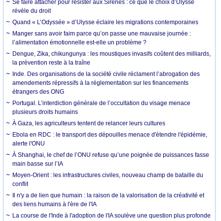
Se faire attacher pour résister aux Sirènes : ce que le choix d’Ulysse
révèle du droit
Quand « L’Odyssée » d’Ulysse éclaire les migrations contemporaines
Manger sans avoir faim parce qu’on passe une mauvaise journée :
l’alimentation émotionnelle est-elle un problème ?
Dengue, Zika, chikungunya : les moustiques invasifs coûtent des milliards,
la prévention reste à la traîne
Inde. Des organisations de la société civile réclament l’abrogation des
amendements répressifs à la réglementation sur les financements
étrangers des ONG
Portugal. L’interdiction générale de l’occultation du visage menace
plusieurs droits humains
À Gaza, les agriculteurs tentent de relancer leurs cultures
Ebola en RDC : le transport des dépouilles menace d'étendre l'épidémie,
alerte l'ONU
À Shanghai, le chef de l’ONU refuse qu’une poignée de puissances fasse
main basse sur l’IA
Moyen-Orient : les infrastructures civiles, nouveau champ de bataille du
conflit
Il n'y a de lien que humain : la raison de la valorisation de la créativité et
des liens humains à l'ère de l'IA
La course de l'Inde à l'adoption de l'IA soulève une question plus profonde