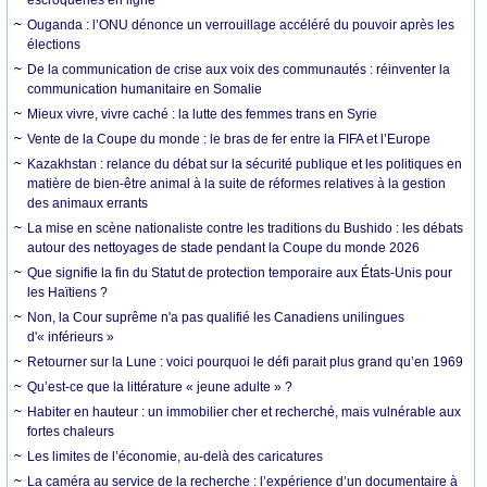
escroqueries en ligne
Ouganda : l’ONU dénonce un verrouillage accéléré du pouvoir après les
élections
De la communication de crise aux voix des communautés : réinventer la
communication humanitaire en Somalie
Mieux vivre, vivre caché : la lutte des femmes trans en Syrie
Vente de la Coupe du monde : le bras de fer entre la FIFA et l’Europe
Kazakhstan : relance du débat sur la sécurité publique et les politiques en
matière de bien-être animal à la suite de réformes relatives à la gestion
des animaux errants
La mise en scène nationaliste contre les traditions du Bushido : les débats
autour des nettoyages de stade pendant la Coupe du monde 2026
Que signifie la fin du Statut de protection temporaire aux États-Unis pour
les Haïtiens ?
Non, la Cour suprême n'a pas qualifié les Canadiens unilingues
d'« inférieurs »
Retourner sur la Lune : voici pourquoi le défi parait plus grand qu’en 1969
Qu’est-ce que la littérature « jeune adulte » ?
Habiter en hauteur : un immobilier cher et recherché, mais vulnérable aux
fortes chaleurs
Les limites de l’économie, au-delà des caricatures
La caméra au service de la recherche : l’expérience d’un documentaire à