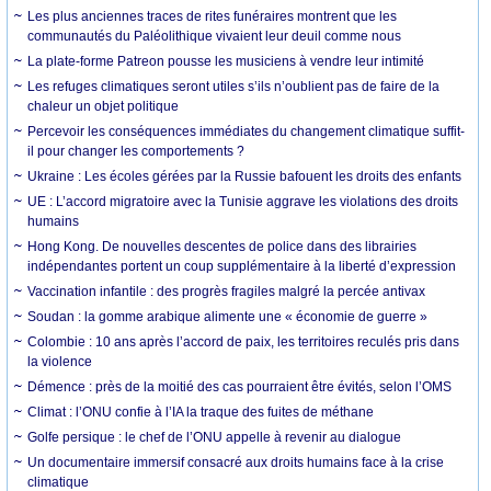
Les plus anciennes traces de rites funéraires montrent que les
communautés du Paléolithique vivaient leur deuil comme nous
La plate-forme Patreon pousse les musiciens à vendre leur intimité
Les refuges climatiques seront utiles s’ils n’oublient pas de faire de la
chaleur un objet politique
Percevoir les conséquences immédiates du changement climatique suffit-
il pour changer les comportements ?
Ukraine : Les écoles gérées par la Russie bafouent les droits des enfants
UE : L’accord migratoire avec la Tunisie aggrave les violations des droits
humains
Hong Kong. De nouvelles descentes de police dans des librairies
indépendantes portent un coup supplémentaire à la liberté d’expression
Vaccination infantile : des progrès fragiles malgré la percée antivax
Soudan : la gomme arabique alimente une « économie de guerre »
Colombie : 10 ans après l’accord de paix, les territoires reculés pris dans
la violence
Démence : près de la moitié des cas pourraient être évités, selon l’OMS
Climat : l’ONU confie à l’IA la traque des fuites de méthane
Golfe persique : le chef de l’ONU appelle à revenir au dialogue
Un documentaire immersif consacré aux droits humains face à la crise
climatique