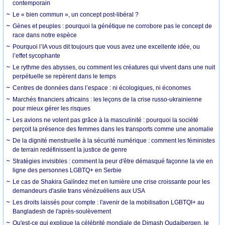
contemporain
Le « bien commun », un concept post-libéral ?
Gènes et peuples : pourquoi la génétique ne corrobore pas le concept de
race dans notre espèce
Pourquoi l’IA vous dit toujours que vous avez une excellente idée, ou
l’effet sycophante
Le rythme des abysses, ou comment les créatures qui vivent dans une nuit
perpétuelle se repèrent dans le temps
Centres de données dans l’espace : ni écologiques, ni économes
Marchés financiers africains : les leçons de la crise russo-ukrainienne
pour mieux gérer les risques
Les avions ne volent pas grâce à la masculinité : pourquoi la société
perçoit la présence des femmes dans les transports comme une anomalie
De la dignité menstruelle à la sécurité numérique : comment les féministes
de terrain redéfinissent la justice de genre
Stratégies invisibles : comment la peur d'être démasqué façonne la vie en
ligne des personnes LGBTQ+ en Serbie
Le cas de Shakira Galíndez met en lumière une crise croissante pour les
demandeurs d'asile trans vénézuéliens aux USA
Les droits laissés pour compte : l'avenir de la mobilisation LGBTQI+ au
Bangladesh de l'après-soulèvement
Qu'est-ce qui explique la célébrité mondiale de Dimash Qudaibergen, le