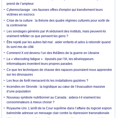
prend de l’ampleur
Cyberesclavage : ces fausses offres d'emploi qui transforment leurs
victimes en escrocs
Crise de la culture : la théorie des quatre régimes culturels pour sortir de
la controverse
Les sondages générés par IA séduisent des instituts, mais peuvent-ils
vraiment refléter ce que pensent les gens ?
Être rejeté par les autres fait mal : aider enfants et ados à rebondir quand
ils sont mis de côté
Comment X est devenu l’un des théâtres de la guerre en Ukraine
La « vibecoding fatigue » : épuisés par l’IA, les développeurs
informatiques inventent leurs propres parades
Ce que les techniques de chasse des rapaces pourraient nous apprendre
sur les dinosaures
Les feux de forêt menacent-ils les installations gazières ?
Incendies en Gironde : la logistique au cœur de l’évacuation massive
d’une population
Nouveau symbole nutritionnel au Canada : aidera-t-il vraiment les
consommateurs à mieux choisir ?
Royaume-Uni. L’arrêt de la Cour suprême dans l’affaire du logiciel espion
bahreïnite adresse un message clair contre la répression transnationale