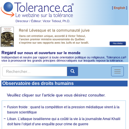
[
]
English
Directeur / Éditeur: Victor Teboul, Ph.D.
Regard
sur nous et ouverture sur le monde
Indépendant et neutre par rapport à toute orientation politique ou religieuse, Tolerance.ca
®
vise à promouvoir les grands principes démocratiques sur lesquels repose la tolérance.
Toggl
naviga
Observatoire des droits humains
Veuillez cliquer sur l'article que vous désirez consulter.
Fusion froide : quand la compétition et la pression médiatique virent à la
bavure scientifique
Liban. L’attaque israélienne qui a coûté la vie à la journaliste Amal Khalil
doit faire l’objet d’une enquête pour crime de guerre