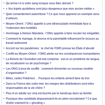
Qu’arrive-t-il à votre sang lorsque vous êtes stressé ?
« Vos trajets quotidiens sont plus dangereux que mon ancien métier »
Quel consentement autochtone ? Ce que nous apprend un exemple venu
d’ailleurs
Moyen-Orient : l’ONU appelle à une désescalade immédiate face à
l’extension des hostilités
Hommage à Nelson Mandela : l’ONU appelle à faire reculer les inégalités
Comment le mariage, le divorce et la parentalité influencent le recours au
travail autonome
Accord sur les pandémies : le chef de l'OMS presse les États d’aboutir
Conflit au Moyen-Orient : l’OMS alerte sur les conséquences humanitaires
La théorie de l’évolution est mal comprise : est-ce un problème de langue,
de vocabulaire ou de psychologie ?
Les ONG à bout de souffle : comment réinventer un nouveau modèle
d’organisation ?
Billes, cartes Pokémon… Pourquoi les enfants aiment faire du troc
Dans la France des outre-mer, les marges des distributeurs sont-elles
responsables de la vie chère ?
Plus d’un adulte sur cinq est touché par le handicap dans sa famille
Pourquoi des candidats disparaissent-ils en plein recrutement ? Ce que
révèle vraiment le « ghosting »