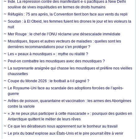
Inde. La répression contre des manifestant·e·s pacifiques à New Delhi
soulève de vives inquiétudes en termes de droits humains
Réfugiés : 75 ans après, la Convention tient bon face aux vents du repli
Soudan : à El Obeid, les femmes fuient les drones le jour et les violeurs la
nuit
Mer Rouge : le chef de l’ONU réclame une désescalade immédiate
Moustiques, tiques et autres vecteurs de maladies : quelles sont les
dernières recommandations pour s’en protéger ?
Les « peaux à moustiques » : mythe ou réalité ?
Peut-on combattre les moustiques avec des moustiques ?
La surprenante araignée qui chasse les moustiques et préfère nos vieilles
chaussettes
Coupe du Monde 2026 : le football a-t-il gagné ?
Le Royaume-Uni face au scandale des adoptions forcées de l’après-
guerre
Arêtes de poisson, quarantaine et vaccination : les armes des Aborigènes
contre la variole
« Je ne peux plus participer à cette mascarade » : pourquoi des guides en
Antarctique quittent le métier de leurs rêves
Ce que les dératiseurs nous apprennent sur le bonheur au travail
Le prix du bœuf explose aux États-Unis et le pire pourrait être à venir