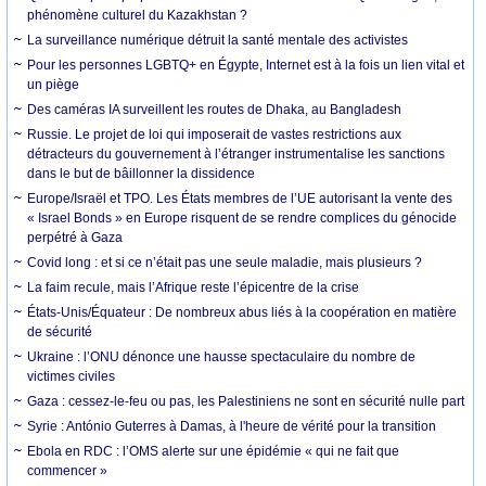
phénomène culturel du Kazakhstan ?
La surveillance numérique détruit la santé mentale des activistes
Pour les personnes LGBTQ+ en Égypte, Internet est à la fois un lien vital et
un piège
Des caméras IA surveillent les routes de Dhaka, au Bangladesh
Russie. Le projet de loi qui imposerait de vastes restrictions aux
détracteurs du gouvernement à l’étranger instrumentalise les sanctions
dans le but de bâillonner la dissidence
Europe/Israël et TPO. Les États membres de l’UE autorisant la vente des
« Israel Bonds » en Europe risquent de se rendre complices du génocide
perpétré à Gaza
Covid long : et si ce n’était pas une seule maladie, mais plusieurs ?
La faim recule, mais l’Afrique reste l’épicentre de la crise
États-Unis/Équateur : De nombreux abus liés à la coopération en matière
de sécurité
Ukraine : l’ONU dénonce une hausse spectaculaire du nombre de
victimes civiles
Gaza : cessez-le-feu ou pas, les Palestiniens ne sont en sécurité nulle part
Syrie : António Guterres à Damas, à l'heure de vérité pour la transition
Ebola en RDC : l’OMS alerte sur une épidémie « qui ne fait que
commencer »