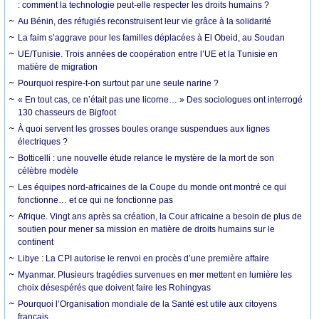
: comment la technologie peut-elle respecter les droits humains ?
Au Bénin, des réfugiés reconstruisent leur vie grâce à la solidarité
La faim s’aggrave pour les familles déplacées à El Obeid, au Soudan
UE/Tunisie. Trois années de coopération entre l’UE et la Tunisie en
matière de migration
Pourquoi respire-t-on surtout par une seule narine ?
« En tout cas, ce n’était pas une licorne… » Des sociologues ont interrogé
130 chasseurs de Bigfoot
À quoi servent les grosses boules orange suspendues aux lignes
électriques ?
Botticelli : une nouvelle étude relance le mystère de la mort de son
célèbre modèle
Les équipes nord-africaines de la Coupe du monde ont montré ce qui
fonctionne… et ce qui ne fonctionne pas
Afrique. Vingt ans après sa création, la Cour africaine a besoin de plus de
soutien pour mener sa mission en matière de droits humains sur le
continent
Libye : La CPI autorise le renvoi en procès d’une première affaire
Myanmar. Plusieurs tragédies survenues en mer mettent en lumière les
choix désespérés que doivent faire les Rohingyas
Pourquoi l’Organisation mondiale de la Santé est utile aux citoyens
français