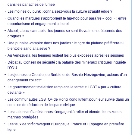
dans les panaches de fumée
Les moines du punk : connaissez-vous la culture straight edge ?
Quand les marques s'approprient le hip-hop pour paraître « cool » : entre
opportunisme et engagement culturel
Alcool, tabac, cannabis : les jeunes se sont-ils vraiment détournés des
drogues ?
Une punaise-vampire dans nos jardins : le tigre du platane préférera-t-il
bientôt le sang à la sève ?
Au Venezuela, les femmes restent les plus exposées après les séismes
Débat au Conseil de sécurité : la bataille des minéraux critiques inquiète
l'ONU
Les jeunes de Croatie, de Serbie et de Bosnie-Herzégovine, acteurs d'un
changement collectif
Le gouvernement malaisien remplace le terme « LGBT » par « culture
déviante »
Les communautés LGBTQ+ de Hong Kong luttent pour leur survie dans un
contexte de réduction de l'espace civique
Les nations mélanésiennes s'engagent à relier et étendre leurs zones
marines protégées
Les feux de forêt ravagent l’Europe, la France et l’Espagne en première
ligne