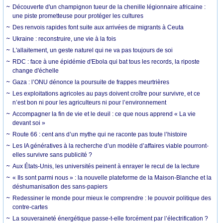
Découverte d'un champignon tueur de la chenille légionnaire africaine :
une piste prometteuse pour protéger les cultures
Des renvois rapides font suite aux arrivées de migrants à Ceuta
Ukraine : reconstruire, une vie à la fois
L'allaitement, un geste naturel qui ne va pas toujours de soi
RDC : face à une épidémie d'Ebola qui bat tous les records, la riposte
change d'échelle
Gaza : l’ONU dénonce la poursuite de frappes meurtrières
Les exploitations agricoles au pays doivent croître pour survivre, et ce
n’est bon ni pour les agriculteurs ni pour l’environnement
Accompagner la fin de vie et le deuil : ce que nous apprend « La vie
devant soi »
Route 66 : cent ans d’un mythe qui ne raconte pas toute l’histoire
Les IA génératives à la recherche d’un modèle d’affaires viable pourront-
elles survivre sans publicité ?
Aux États-Unis, les universités peinent à enrayer le recul de la lecture
« Ils sont parmi nous » : la nouvelle plateforme de la Maison-Blanche et la
déshumanisation des sans-papiers
Redessiner le monde pour mieux le comprendre : le pouvoir politique des
contre-cartes
La souveraineté énergétique passe-t-elle forcément par l’électrification ?