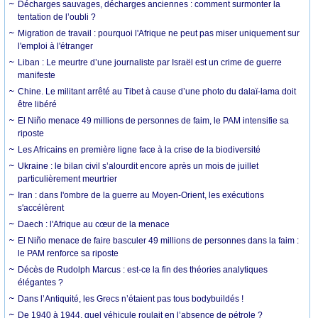
Décharges sauvages, décharges anciennes : comment surmonter la
tentation de l’oubli ?
Migration de travail : pourquoi l'Afrique ne peut pas miser uniquement sur
l'emploi à l'étranger
Liban : Le meurtre d’une journaliste par Israël est un crime de guerre
manifeste
Chine. Le militant arrêté au Tibet à cause d’une photo du dalaï-lama doit
être libéré
El Niño menace 49 millions de personnes de faim, le PAM intensifie sa
riposte
Les Africains en première ligne face à la crise de la biodiversité
Ukraine : le bilan civil s’alourdit encore après un mois de juillet
particulièrement meurtrier
Iran : dans l'ombre de la guerre au Moyen-Orient, les exécutions
s'accélèrent
Daech : l'Afrique au cœur de la menace
El Niño menace de faire basculer 49 millions de personnes dans la faim :
le PAM renforce sa riposte
Décès de Rudolph Marcus : est-ce la fin des théories analytiques
élégantes ?
Dans l’Antiquité, les Grecs n’étaient pas tous bodybuildés !
De 1940 à 1944, quel véhicule roulait en l’absence de pétrole ?