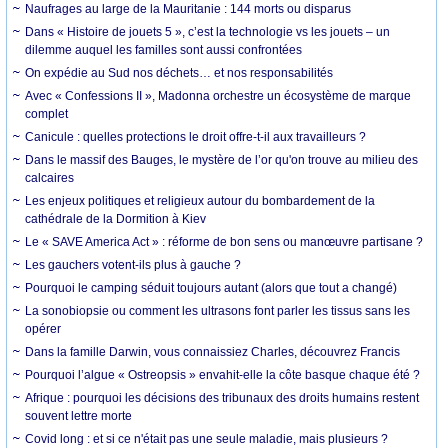
Naufrages au large de la Mauritanie : 144 morts ou disparus
Dans « Histoire de jouets 5 », c’est la technologie vs les jouets – un
dilemme auquel les familles sont aussi confrontées
On expédie au Sud nos déchets… et nos responsabilités
Avec « Confessions II », Madonna orchestre un écosystème de marque
complet
Canicule : quelles protections le droit offre-t-il aux travailleurs ?
Dans le massif des Bauges, le mystère de l’or qu'on trouve au milieu des
calcaires
Les enjeux politiques et religieux autour du bombardement de la
cathédrale de la Dormition à Kiev
Le « SAVE America Act » : réforme de bon sens ou manœuvre partisane ?
Les gauchers votent-ils plus à gauche ?
Pourquoi le camping séduit toujours autant (alors que tout a changé)
La sonobiopsie ou comment les ultrasons font parler les tissus sans les
opérer
Dans la famille Darwin, vous connaissiez Charles, découvrez Francis
Pourquoi l’algue « Ostreopsis » envahit-elle la côte basque chaque été ?
Afrique : pourquoi les décisions des tribunaux des droits humains restent
souvent lettre morte
Covid long : et si ce n'était pas une seule maladie, mais plusieurs ?