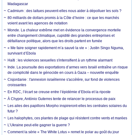
Madagascar
Cadmium : des laitues peuvent-elles nous aider à dépolluer les sols ?
80 milliards de dollars promis à la Côte d’Ivoire : ce que les marchés
voient avant les agences de notation
Monde. La chaleur extrême met en évidence la convergence mortelle
entre changement climatique, cupidité des grandes entreprises et
défaillance politique, alors que les droits partent en fumée
« Me faire soigner rapidement m’a sauvé la vie » : Justin Singo Nguma,
survivant d’Ebola
Haïti : les violences sexuelles s'intensifient à un rythme alarmant
Inde. La poursuite des exportations d’armes vers Israël entraîne un risque
de complicité dans le génocide en cours à Gaza – nouvelle enquête
Cisjordanie : l'annexion israélienne s'accélère, sur fond de violences
croissantes
En RDC, l’écart se creuse entre l’épidémie d’Ebola et la riposte
À Chypre, António Guterres tente de relancer le processus de paix
Les ailes des papillons Morpho inspireront-elles les centrales solaires du
futur ?
Les halophytes, ces plantes de plage qui résistent contre vents et marées
L’Ukraine peut-elle gagner la guerre ?
Comment la série « The White Lotus » remet le polar au goût du jour