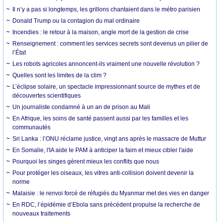
Il n’y a pas si longtemps, les grillons chantaient dans le métro parisien
Donald Trump ou la contagion du mal ordinaire
Incendies : le retour à la maison, angle mort de la gestion de crise
Renseignement : comment les services secrets sont devenus un pilier de
l’État
Les robots agricoles annoncent-ils vraiment une nouvelle révolution ?
Quelles sont les limites de la clim ?
L’éclipse solaire, un spectacle impressionnant source de mythes et de
découvertes scientifiques
Un journaliste condamné à un an de prison au Mali
En Afrique, les soins de santé passent aussi par les familles et les
communautés
Sri Lanka : l’ONU réclame justice, vingt ans après le massacre de Muttur
En Somalie, l'IA aide le PAM à anticiper la faim et mieux cibler l'aide
Pourquoi les singes gèrent mieux les conflits que nous
Pour protéger les oiseaux, les vitres anti-collision doivent devenir la
norme
Malaisie : le renvoi forcé de réfugiés du Myanmar met des vies en danger
En RDC, l’épidémie d’Ebola sans précédent propulse la recherche de
nouveaux traitements