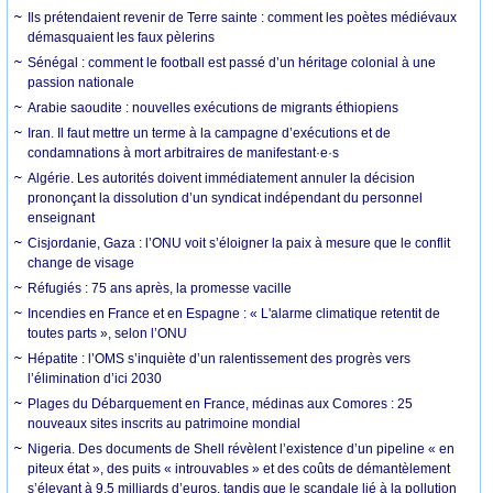
Ils prétendaient revenir de Terre sainte : comment les poètes médiévaux
démasquaient les faux pèlerins
Sénégal : comment le football est passé d’un héritage colonial à une
passion nationale
Arabie saoudite : nouvelles exécutions de migrants éthiopiens
Iran. Il faut mettre un terme à la campagne d’exécutions et de
condamnations à mort arbitraires de manifestant·e·s
Algérie. Les autorités doivent immédiatement annuler la décision
prononçant la dissolution d’un syndicat indépendant du personnel
enseignant
Cisjordanie, Gaza : l’ONU voit s’éloigner la paix à mesure que le conflit
change de visage
Réfugiés : 75 ans après, la promesse vacille
Incendies en France et en Espagne : « L'alarme climatique retentit de
toutes parts », selon l’ONU
Hépatite : l’OMS s’inquiète d’un ralentissement des progrès vers
l’élimination d’ici 2030
Plages du Débarquement en France, médinas aux Comores : 25
nouveaux sites inscrits au patrimoine mondial
Nigeria. Des documents de Shell révèlent l’existence d’un pipeline « en
piteux état », des puits « introuvables » et des coûts de démantèlement
s’élevant à 9,5 milliards d’euros, tandis que le scandale lié à la pollution