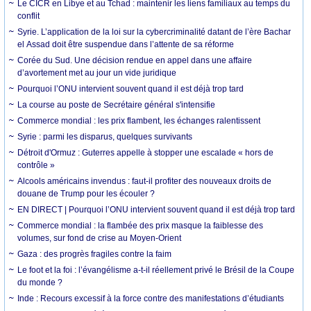
Le CICR en Libye et au Tchad : maintenir les liens familiaux au temps du
conflit
Syrie. L’application de la loi sur la cybercriminalité datant de l’ère Bachar
el Assad doit être suspendue dans l’attente de sa réforme
Corée du Sud. Une décision rendue en appel dans une affaire
d’avortement met au jour un vide juridique
Pourquoi l’ONU intervient souvent quand il est déjà trop tard
La course au poste de Secrétaire général s'intensifie
Commerce mondial : les prix flambent, les échanges ralentissent
Syrie : parmi les disparus, quelques survivants
Détroit d'Ormuz : Guterres appelle à stopper une escalade « hors de
contrôle »
Alcools américains invendus : faut-il profiter des nouveaux droits de
douane de Trump pour les écouler ?
EN DIRECT | Pourquoi l’ONU intervient souvent quand il est déjà trop tard
Commerce mondial : la flambée des prix masque la faiblesse des
volumes, sur fond de crise au Moyen-Orient
Gaza : des progrès fragiles contre la faim
Le foot et la foi : l’évangélisme a-t-il réellement privé le Brésil de la Coupe
du monde ?
Inde : Recours excessif à la force contre des manifestations d’étudiants