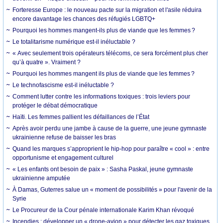
Forteresse Europe : le nouveau pacte sur la migration et l'asile réduira
encore davantage les chances des réfugiés LGBTQ+
Pourquoi les hommes mangent-ils plus de viande que les femmes ?
Le totalitarisme numérique est-il inéluctable ?
« Avec seulement trois opérateurs télécoms, ce sera forcément plus cher
qu’à quatre ». Vraiment ?
Pourquoi les hommes mangent ils plus de viande que les femmes ?
Le technofascisme est-il inéluctable ?
Comment lutter contre les informations toxiques : trois leviers pour
protéger le débat démocratique
Haïti. Les femmes pallient les défaillances de l’État
Après avoir perdu une jambe à cause de la guerre, une jeune gymnaste
ukrainienne refuse de baisser les bras
Quand les marques s’approprient le hip-hop pour paraître « cool » : entre
opportunisme et engagement culturel
« Les enfants ont besoin de paix » : Sasha Paskal, jeune gymnaste
ukrainienne amputée
À Damas, Guterres salue un « moment de possibilités » pour l'avenir de la
Syrie
Le Procureur de la Cour pénale internationale Karim Khan révoqué
Incendies : développer un « drone-avion » pour détecter les gaz toxiques