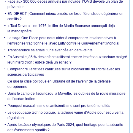
Face aux 300 000 décès annuels par noyade, l’OMS dévoile un plan de
prévention
EN DIRECT | Comment mieux empêcher les différends de dégénérer en
conflits ?
« Taxi Driver » : en 1976, le film de Martin Scorsese annonçait déjà
la manosphère
La saga One Piece peut nous aider à comprendre les alternatives à
l’entreprise traditionnelle, avec Luffy contre le Gouvernement Mondial
Transparence salariale : une avancée en demi-teinte
En Australie, 85 % des enfants utilisent encore les réseaux sociaux malgré
leur interdiction : est-ce déjà un échec ?
Comprendre l’effet des canicules sur la biodiversité du littoral avec les
sciences participatives
Ce que la crise politique en Ukraine dit de l’avenir de la défense
européenne
Dans le camp de Tsoundzou, à Mayotte, les oubliés de la route migratoire
de l’océan Indien
Pourquoi masculinisme et antisémitisme sont profondément liés
Le découpage technologique, la tactique vaine d’Apple pour esquiver la
régulation
Après les Jeux olympiques de Paris 2024, quel héritage pour la sécurité
des évènements sportifs ?