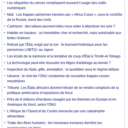
Les séquelles du cancer compliquent souvent l’usage des outils
numériques
Mali : Les frappes aériennes menées par « Africa Corps », sous le contrôle
de la Russie, tuent des civils
Cadmium : des laitues peuvent-elles nous aider à dépolluer les sols ?
Habiter en hauteur : un immobilier cher et recherché, mais vulnérable aux
fortes chaleurs
Refusé par l'État, exigé par la rue : le tournant historique pour les
personnes LGBTQ+ au Japon
Les éclats de la mémoire et la tentative de coup d'État à Trinité-et-Tobago
La technologie peut-elle résoudre les litiges d'arbitrage au kendo ?
Inspection du hijab, gifle, arrestation : le quotidien sous le régime taliban
Ukraine : le chef de l’ONU condamne de nouvelles frappes russes
meurtrières
Tribune. Les États africains doivent refuser de se rendre complices de la
politique américaine d’expulsions de force
Près de 6 millions d'hectares ravagés par les flammes en Europe et en
Amérique du Nord, selon l'ONU
L’Afrique de l’Ouest et du Centre menacée par une catastrophe
alimentaire
Traite des êtres humains : les nouveaux esclaves derrière les