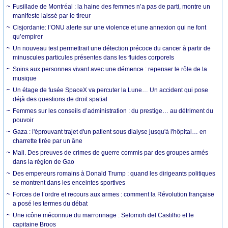
Fusillade de Montréal : la haine des femmes n’a pas de parti, montre un
manifeste laissé par le tireur
Cisjordanie: l’ONU alerte sur une violence et une annexion qui ne font
qu’empirer
Un nouveau test permettrait une détection précoce du cancer à partir de
minuscules particules présentes dans les fluides corporels
Soins aux personnes vivant avec une démence : repenser le rôle de la
musique
Un étage de fusée SpaceX va percuter la Lune… Un accident qui pose
déjà des questions de droit spatial
Femmes sur les conseils d’administration : du prestige… au détriment du
pouvoir
Gaza : l'éprouvant trajet d'un patient sous dialyse jusqu'à l'hôpital… en
charrette tirée par un âne
Mali. Des preuves de crimes de guerre commis par des groupes armés
dans la région de Gao
Des empereurs romains à Donald Trump : quand les dirigeants politiques
se montrent dans les enceintes sportives
Forces de l’ordre et recours aux armes : comment la Révolution française
a posé les termes du débat
Une icône méconnue du marronnage : Selomoh del Castilho et le
capitaine Broos