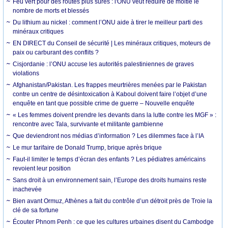
Feu vert pour des routes plus sûres : l'ONU veut réduire de moitié le
nombre de morts et blessés
Du lithium au nickel : comment l’ONU aide à tirer le meilleur parti des
minéraux critiques
EN DIRECT du Conseil de sécurité | Les minéraux critiques, moteurs de
paix ou carburant des conflits ?
Cisjordanie : l’ONU accuse les autorités palestiniennes de graves
violations
Afghanistan/Pakistan. Les frappes meurtrières menées par le Pakistan
contre un centre de désintoxication à Kaboul doivent faire l’objet d’une
enquête en tant que possible crime de guerre – Nouvelle enquête
« Les femmes doivent prendre les devants dans la lutte contre les MGF » :
rencontre avec Tala, survivante et militante gambienne
Que deviendront nos médias d’information ? Les dilemmes face à l’IA
Le mur tarifaire de Donald Trump, brique après brique
Faut-il limiter le temps d’écran des enfants ? Les pédiatres américains
revoient leur position
Sans droit à un environnement sain, l’Europe des droits humains reste
inachevée
Bien avant Ormuz, Athènes a fait du contrôle d’un détroit près de Troie la
clé de sa fortune
Écouter Phnom Penh : ce que les cultures urbaines disent du Cambodge