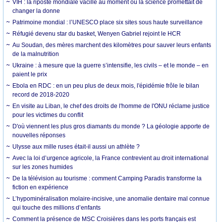
VIH : la riposte mondiale vacille au moment où la science promettait de
changer la donne
Patrimoine mondial : l’UNESCO place six sites sous haute surveillance
Réfugié devenu star du basket, Wenyen Gabriel rejoint le HCR
Au Soudan, des mères marchent des kilomètres pour sauver leurs enfants
de la malnutrition
Ukraine : à mesure que la guerre s’intensifie, les civils – et le monde – en
paient le prix
Ebola en RDC : en un peu plus de deux mois, l'épidémie frôle le bilan
record de 2018-2020
En visite au Liban, le chef des droits de l'homme de l'ONU réclame justice
pour les victimes du conflit
D'où viennent les plus gros diamants du monde ? La géologie apporte de
nouvelles réponses
Ulysse aux mille ruses était-il aussi un athlète ?
Avec la loi d’urgence agricole, la France contrevient au droit international
sur les zones humides
De la télévision au tourisme : comment Camping Paradis transforme la
fiction en expérience
L’hypominéralisation molaire-incisive, une anomalie dentaire mal connue
qui touche des millions d’enfants
Comment la présence de MSC Croisières dans les ports français est