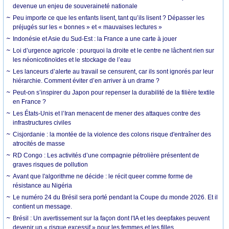
devenue un enjeu de souveraineté nationale
Peu importe ce que les enfants lisent, tant qu’ils lisent ? Dépasser les
préjugés sur les « bonnes » et « mauvaises lectures »
Indonésie et Asie du Sud-Est : la France a une carte à jouer
Loi d’urgence agricole : pourquoi la droite et le centre ne lâchent rien sur
les néonicotinoïdes et le stockage de l’eau
Les lanceurs d’alerte au travail se censurent, car ils sont ignorés par leur
hiérarchie. Comment éviter d’en arriver à un drame ?
Peut-on s’inspirer du Japon pour repenser la durabilité de la filière textile
en France ?
Les États-Unis et l’Iran menacent de mener des attaques contre des
infrastructures civiles
Cisjordanie : la montée de la violence des colons risque d'entraîner des
atrocités de masse
RD Congo : Les activités d’une compagnie pétrolière présentent de
graves risques de pollution
Avant que l'algorithme ne décide : le récit queer comme forme de
résistance au Nigéria
Le numéro 24 du Brésil sera porté pendant la Coupe du monde 2026. Et il
contient un message.
Brésil : Un avertissement sur la façon dont l'IA et les deepfakes peuvent
devenir un « risque excessif » pour les femmes et les filles