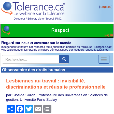
[
]
English
Directeur / Éditeur: Victor Teboul, Ph.D.
Regard
sur nous et ouverture sur le monde
Indépendant et neutre par rapport à toute orientation politique ou religieuse, Tolerance.ca
®
vise à promouvoir les grands principes démocratiques sur lesquels repose la tolérance.
Toggl
naviga
Observatoire des droits humains
Lesbiennes au travail : invisibilité,
discriminations et réussite professionnelle
par Clotilde Coron, Professeure des universités en Sciences de
gestion, Université Paris-Saclay
Partager
Facebook
Twitter
Email
Print