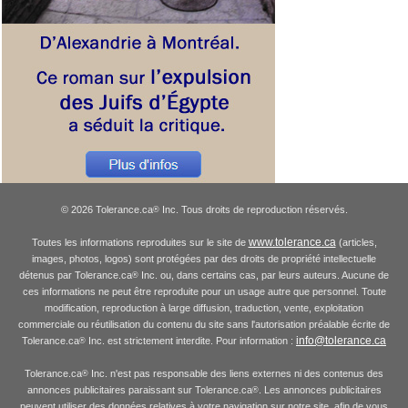
© 2026 Tolerance.ca
Inc. Tous droits de reproduction réservés.
®
www.tolerance.ca
Toutes les informations reproduites sur le site de
(articles,
images, photos, logos) sont protégées par des droits de propriété intellectuelle
détenus par Tolerance.ca
Inc. ou, dans certains cas, par leurs auteurs. Aucune de
®
ces informations ne peut être reproduite pour un usage autre que personnel. Toute
modification, reproduction à large diffusion, traduction, vente, exploitation
commerciale ou réutilisation du contenu du site sans l'autorisation préalable écrite de
info@tolerance.ca
Tolerance.ca
Inc. est strictement interdite. Pour information :
®
Tolerance.ca
Inc. n'est pas responsable des liens externes ni des contenus des
®
annonces publicitaires paraissant sur Tolerance.ca
. Les annonces publicitaires
®
peuvent utiliser des données relatives à votre navigation sur notre site, afin de vous