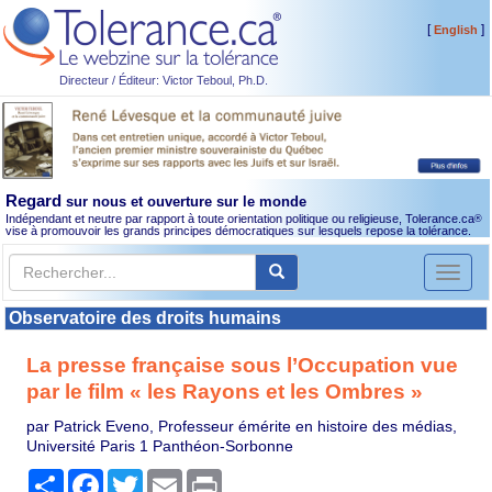
[
]
English
Directeur / Éditeur: Victor Teboul, Ph.D.
Regard
sur nous et ouverture sur le monde
Indépendant et neutre par rapport à toute orientation politique ou religieuse, Tolerance.ca
®
vise à promouvoir les grands principes démocratiques sur lesquels repose la tolérance.
Toggl
naviga
Observatoire des droits humains
La presse française sous l’Occupation vue
par le film « les Rayons et les Ombres »
par Patrick Eveno, Professeur émérite en histoire des médias,
Université Paris 1 Panthéon-Sorbonne
Partager
Facebook
Twitter
Email
Print