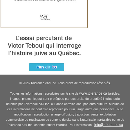
© 2026 Tolerance.ca
Inc. Tous droits de reproduction réservés.
®
www.tolerance.ca
Toutes les informations reproduites sur le site de
(articles,
images, photos, logos) sont protégées par des droits de propriété intellectuelle
détenus par Tolerance.ca
Inc. ou, dans certains cas, par leurs auteurs. Aucune de
®
ces informations ne peut être reproduite pour un usage autre que personnel. Toute
modification, reproduction à large diffusion, traduction, vente, exploitation
commerciale ou réutilisation du contenu du site sans l'autorisation préalable écrite de
info@tolerance.ca
Tolerance.ca
Inc. est strictement interdite. Pour information :
®