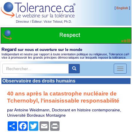
[
]
English
Directeur / Éditeur: Victor Teboul, Ph.D.
Regard
sur nous et ouverture sur le monde
Indépendant et neutre par rapport à toute orientation politique ou religieuse, Tolerance.ca
®
vise à promouvoir les grands principes démocratiques sur lesquels repose la tolérance.
Toggl
naviga
Observatoire des droits humains
40 ans après la catastrophe nucléaire de
Tchernobyl, l’insaisissable responsabilité
par Antoine Weidmann, Doctorant en histoire contemporaine,
Université Bordeaux Montaigne
Partager
Facebook
Twitter
Email
Print