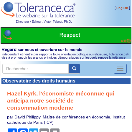
[
]
English
Directeur / Éditeur: Victor Teboul, Ph.D.
Regard
sur nous et ouverture sur le monde
Indépendant et neutre par rapport à toute orientation politique ou religieuse, Tolerance.ca
®
vise à promouvoir les grands principes démocratiques sur lesquels repose la tolérance.
Toggl
naviga
Observatoire des droits humains
Hazel Kyrk, l’économiste méconnue qui
anticipa notre société de
consommation moderne
par David Philippy, Maître de conférences en économie, Institut
catholique de Paris (ICP)
Partager
Facebook
Twitter
Email
Print