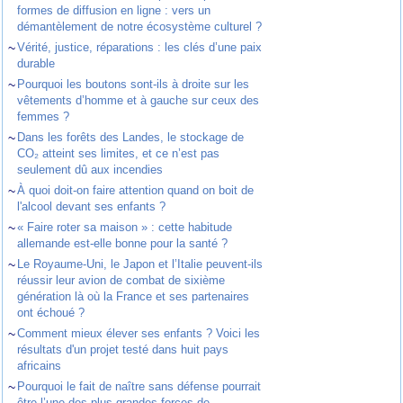
formes de diffusion en ligne : vers un
démantèlement de notre écosystème culturel ?
~
Vérité, justice, réparations : les clés d’une paix
durable
~
Pourquoi les boutons sont-ils à droite sur les
vêtements d’homme et à gauche sur ceux des
femmes ?
~
Dans les forêts des Landes, le stockage de
CO₂ atteint ses limites, et ce n’est pas
seulement dû aux incendies
~
À quoi doit-on faire attention quand on boit de
l'alcool devant ses enfants ?
~
« Faire roter sa maison » : cette habitude
allemande est-elle bonne pour la santé ?
~
Le Royaume-Uni, le Japon et l’Italie peuvent-ils
réussir leur avion de combat de sixième
génération là où la France et ses partenaires
ont échoué ?
~
Comment mieux élever ses enfants ? Voici les
résultats d'un projet testé dans huit pays
africains
~
Pourquoi le fait de naître sans défense pourrait
être l’une des plus grandes forces de