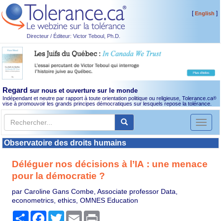
[
]
English
Directeur / Éditeur: Victor Teboul, Ph.D.
Regard
sur nous et ouverture sur le monde
Indépendant et neutre par rapport à toute orientation politique ou religieuse, Tolerance.ca
®
vise à promouvoir les grands principes démocratiques sur lesquels repose la tolérance.
Toggl
naviga
Observatoire des droits humains
Déléguer nos décisions à l’IA : une menace
pour la démocratie ?
par Caroline Gans Combe, Associate professor Data,
econometrics, ethics, OMNES Education
Partager
Facebook
Twitter
Email
Print