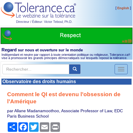
[
]
English
Directeur / Éditeur: Victor Teboul, Ph.D.
Regard
sur nous et ouverture sur le monde
Indépendant et neutre par rapport à toute orientation politique ou religieuse, Tolerance.ca
®
vise à promouvoir les grands principes démocratiques sur lesquels repose la tolérance.
Toggl
naviga
Observatoire des droits humains
Comment le QI est devenu l’obsession de
l’Amérique
par Allane Madanamoothoo, Associate Professor of Law, EDC
Paris Business School
Partager
Facebook
Twitter
Email
Print