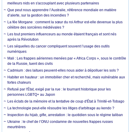
meilleurs nids en s'accouplant avec plusieurs partenaires
Que peut nous apprendre l’Australie, référence mondiale en matière
d’alerte, sur la gestion des incendies ?
La fée Morgane : comment la sœur du roi Arthur est-elle devenue la plus
célèbre des sorcières médiévales ?
Les tout premiers influenceurs au monde étaient français et sont nés
après la Révolution
Les séquelles du cancer compliquent souvent l’usage des outils
numériques
Mali : Les frappes aériennes menées par « Africa Corps », sous le contrôle
de la Russie, tuent des civils
Cadmium : des laitues peuvent-elles nous aider à dépolluer les sols ?
Habiter en hauteur : un immobilier cher et recherché, mais vulnérable aux
fortes chaleurs
Refusé par l'État, exigé par la rue : le tournant historique pour les
personnes LGBTQ+ au Japon
Les éclats de la mémoire et la tentative de coup d'État à Trinité-et-Tobago
La technologie peut-elle résoudre les litiges d'arbitrage au kendo ?
Inspection du hijab, gifle, arrestation : le quotidien sous le régime taliban
Ukraine : le chef de l’ONU condamne de nouvelles frappes russes
meurtrières