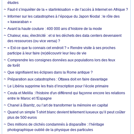
études
Faut-il s’inquiéter de la « starlinkisation » de l’accès à Internet en Afrique ?
Informer sur les catastrophes à l’époque du Japon féodal : le rôle des
« kawaraban »
Avant la haute couture : 400 000 ans d’histoire de la mode
Chaleur, eau, électricité : et si les déchets des data centers devenaient
des ressources (ou vice versa) ?
« Est-ce que tu connais cet endroit ? » Rendre visite à ses proches
participe à leur faire (re)découvrir leur lieu de vie
Comprendre les consignes données aux populations lors des feux
de forêt
Que signifiaient les éclipses dans la Rome antique ?
Préparation aux catastrophes : Ottawa doit en faire davantage
Le Libéria supprime les frais d’inscription pour l’école primaire
Ceuta et Melilla : l'histoire d'un différend qui façonne encore les relations
entre le Maroc et l'Espagne
Chanel à Biarritz, ou l’art de transformer la mémoire en capital
Quand un simple T-shirt blanc devient tellement luxueux qu’il peut coûter
plus de 500 euros
Des millions de clichés condamnés à disparaître : l’héritage
photographique oublié de la physique des particules