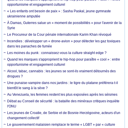
opportunisme et engagement culturel
« Les enfants ont besoin de paix » : Sasha Paskal, jeune gymnaste
ukrainienne amputée
À Damas, Guterres salue un « moment de possibilités » pour l'avenir de la
Syrie
Le Procureur de la Cour pénale internationale Karim Khan révoqué
Incendies : développer un « drone-avion » pour détecter les gaz toxiques
dans les panaches de fumée
Les moines du punk : connaissez-vous la culture straight edge ?
Quand les marques s'approprient le hip-hop pour paraître « cool » : entre
opportunisme et engagement culturel
Alcool, tabac, cannabis : les jeunes se sont-ils vraiment détournés des
drogues ?
Une punaise-vampire dans nos jardins : le tigre du platane préférera-t-il
bientôt le sang à la sève ?
Au Venezuela, les femmes restent les plus exposées après les séismes
Débat au Conseil de sécurité : la bataille des minéraux critiques inquiète
l'ONU
Les jeunes de Croatie, de Serbie et de Bosnie-Herzégovine, acteurs d'un
changement collectif
Le gouvernement malaisien remplace le terme « LGBT » par « culture