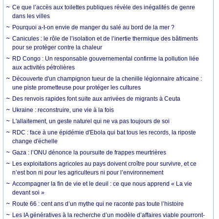
Ce que l’accès aux toilettes publiques révèle des inégalités de genre
dans les villes
Pourquoi a-t-on envie de manger du salé au bord de la mer ?
Canicules : le rôle de l’isolation et de l’inertie thermique des bâtiments
pour se protéger contre la chaleur
RD Congo : Un responsable gouvernemental confirme la pollution liée
aux activités pétrolières
Découverte d'un champignon tueur de la chenille légionnaire africaine :
une piste prometteuse pour protéger les cultures
Des renvois rapides font suite aux arrivées de migrants à Ceuta
Ukraine : reconstruire, une vie à la fois
L'allaitement, un geste naturel qui ne va pas toujours de soi
RDC : face à une épidémie d'Ebola qui bat tous les records, la riposte
change d'échelle
Gaza : l’ONU dénonce la poursuite de frappes meurtrières
Les exploitations agricoles au pays doivent croître pour survivre, et ce
n’est bon ni pour les agriculteurs ni pour l’environnement
Accompagner la fin de vie et le deuil : ce que nous apprend « La vie
devant soi »
Route 66 : cent ans d’un mythe qui ne raconte pas toute l’histoire
Les IA génératives à la recherche d’un modèle d’affaires viable pourront-