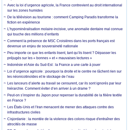
Avec la loi d’urgence agricole, la France contrevient au droit international
sur les zones humides
De la télévision au tourisme : comment Camping Paradis transforme la
fiction en expérience
L’hypominéralisation molaire-incisive, une anomalie dentaire mal connue
qui touche des millions d’enfants
Comment la présence de MSC Croisières dans les ports français est
devenue un enjeu de souveraineté nationale
Peu importe ce que les enfants lisent, tant qu’ils lisent ? Dépasser les
préjugés sur les « bonnes » et « mauvaises lectures »
Indonésie et Asie du Sud-Est : la France a une carte à jouer
Loi d’urgence agricole : pourquoi la droite et le centre ne lâchent rien sur
les néonicotinoïdes et le stockage de l’eau
Les lanceurs d’alerte au travail se censurent, car ils sont ignorés par leur
hiérarchie. Comment éviter d’en arriver à un drame ?
Peut-on s’inspirer du Japon pour repenser la durabilité de la filière textile
en France ?
Les États-Unis et l’Iran menacent de mener des attaques contre des
infrastructures civiles
Cisjordanie : la montée de la violence des colons risque d'entraîner des
atrocités de masse