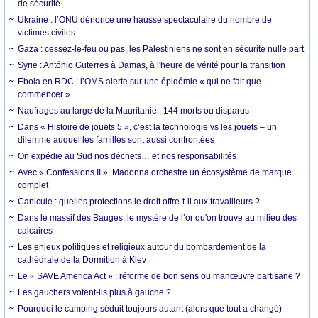
de sécurité
Ukraine : l’ONU dénonce une hausse spectaculaire du nombre de
victimes civiles
Gaza : cessez-le-feu ou pas, les Palestiniens ne sont en sécurité nulle part
Syrie : António Guterres à Damas, à l'heure de vérité pour la transition
Ebola en RDC : l’OMS alerte sur une épidémie « qui ne fait que
commencer »
Naufrages au large de la Mauritanie : 144 morts ou disparus
Dans « Histoire de jouets 5 », c’est la technologie vs les jouets – un
dilemme auquel les familles sont aussi confrontées
On expédie au Sud nos déchets… et nos responsabilités
Avec « Confessions II », Madonna orchestre un écosystème de marque
complet
Canicule : quelles protections le droit offre-t-il aux travailleurs ?
Dans le massif des Bauges, le mystère de l’or qu'on trouve au milieu des
calcaires
Les enjeux politiques et religieux autour du bombardement de la
cathédrale de la Dormition à Kiev
Le « SAVE America Act » : réforme de bon sens ou manœuvre partisane ?
Les gauchers votent-ils plus à gauche ?
Pourquoi le camping séduit toujours autant (alors que tout a changé)