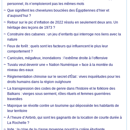
personnel, ils n’emploieront pas les mêmes mots
Que signifient les chevelures bouclées des Égyptiennes d’hier et
d’aujourd’hui ?
Retour sur le pic d’inflation de 2022 résolu en seulement deux ans. Un
héritage des leçons de 1973 ?
Construire des cabanes : un jeu d’enfants qui interroge nos liens avec la
nature
Feux de forêt : quels sont les facteurs qui influencent le plus leur
comportement ?
Canicules, mégafeux, inondations : l’extrême droite à l’offensive
Tuvalu veut devenir une « Nation Numérique » face à la montée du
niveau des eaux
Réglementation chinoise sur le secret d'État : vives inquiétudes pour les
droits humains dans la région ouïghoure
La transgression des codes de genre dans l'histoire et le folklore des
Balkans : vierges sous serment, rôles rituels et femmes guerrières
travesties
Majorque se révolte contre un tourisme qui dépossède les habitants de
leur territoire
À l’heure d’Airbnb, qui sont les gagnants de la location de courte durée à
La Rochelle ?
Inde : la crise de la classe moyenne nourrit la colère étudiante