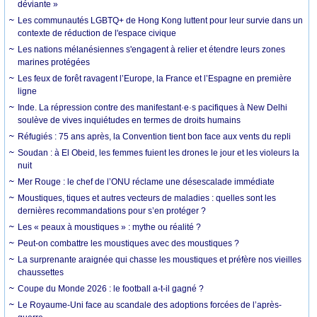
déviante »
Les communautés LGBTQ+ de Hong Kong luttent pour leur survie dans un
contexte de réduction de l'espace civique
Les nations mélanésiennes s'engagent à relier et étendre leurs zones
marines protégées
Les feux de forêt ravagent l’Europe, la France et l’Espagne en première
ligne
Inde. La répression contre des manifestant·e·s pacifiques à New Delhi
soulève de vives inquiétudes en termes de droits humains
Réfugiés : 75 ans après, la Convention tient bon face aux vents du repli
Soudan : à El Obeid, les femmes fuient les drones le jour et les violeurs la
nuit
Mer Rouge : le chef de l’ONU réclame une désescalade immédiate
Moustiques, tiques et autres vecteurs de maladies : quelles sont les
dernières recommandations pour s’en protéger ?
Les « peaux à moustiques » : mythe ou réalité ?
Peut-on combattre les moustiques avec des moustiques ?
La surprenante araignée qui chasse les moustiques et préfère nos vieilles
chaussettes
Coupe du Monde 2026 : le football a-t-il gagné ?
Le Royaume-Uni face au scandale des adoptions forcées de l’après-