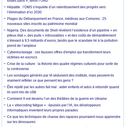
toutes parts », selon l’ONU
Hépatite : l’OMS s’inquiète d’un ralentissement des progrès vers
l’élimination d’ici 2030
Plages du Débarquement en France, médinas aux Comores : 25
nouveaux sites inscrits au patrimoine mondial
Nigeria. Des documents de Shell révèlent l’existence d’un pipeline « en
piteux état », des puits « introuvables » et des coûts de démantèlement
s’élevant à 9,5 milliards d’euros, tandis que le scandale lié à la pollution
prend de l’ampleur
Cyberesclavage : ces fausses offres d'emploi qui transforment leurs
victimes en escrocs
Crise de la culture : la théorie des quatre régimes culturels pour sortir de
la controverse
Les sondages générés par IA séduisent des instituts, mais peuvent-ils
vraiment refléter ce que pensent les gens ?
Être rejeté par les autres fait mal : aider enfants et ados à rebondir quand
ils sont mis de côté
Comment X est devenu l’un des théâtres de la guerre en Ukraine
La « vibecoding fatigue » : épuisés par l’IA, les développeurs
informatiques inventent leurs propres parades
Ce que les techniques de chasse des rapaces pourraient nous apprendre
sur les dinosaures