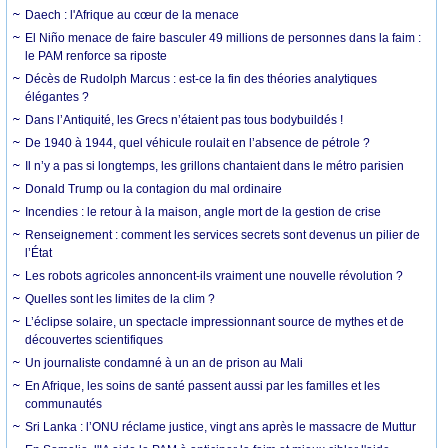
Daech : l'Afrique au cœur de la menace
El Niño menace de faire basculer 49 millions de personnes dans la faim :
le PAM renforce sa riposte
Décès de Rudolph Marcus : est-ce la fin des théories analytiques
élégantes ?
Dans l’Antiquité, les Grecs n’étaient pas tous bodybuildés !
De 1940 à 1944, quel véhicule roulait en l’absence de pétrole ?
Il n’y a pas si longtemps, les grillons chantaient dans le métro parisien
Donald Trump ou la contagion du mal ordinaire
Incendies : le retour à la maison, angle mort de la gestion de crise
Renseignement : comment les services secrets sont devenus un pilier de
l’État
Les robots agricoles annoncent-ils vraiment une nouvelle révolution ?
Quelles sont les limites de la clim ?
L’éclipse solaire, un spectacle impressionnant source de mythes et de
découvertes scientifiques
Un journaliste condamné à un an de prison au Mali
En Afrique, les soins de santé passent aussi par les familles et les
communautés
Sri Lanka : l’ONU réclame justice, vingt ans après le massacre de Muttur