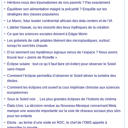
Héritons-nous des traumatismes de nos parents ? Pas exactement
Équilibrer son alimentation malgré la précarité ? Enquête sur les
stratégies des classes populaires
Le Maroc, futur leader continental africain des data centers et de l’IA
L’atelier Nawak, ou les ressorts des lieux mythiques de la création
Ce que les sciences sociales doivent à Edgar Morin
Les gobelets de café jetables libèrent des microplastiques, surtout
lorsqu’ils sont très chauds
D’où viennent ces mystérieux signaux venus de l’espace ? Nous avons
trouvé leur « pierre de Rosette »
Éclipse solaire : tout ce qu’il faut faire (et éviter) pour observer le Soleil
sans risque
Comment l’éclipse permettra d’observer le Soleil dévier la lumière des
étoiles
Comment les éclipses ont ouvert la cour impériale chinoise aux sciences
européennes
Sous le Soleil noir… Les plus grandes éclipses de l’histoire du cinéma
États-Unis. La décision rendue au Nouveau-Mexique concernant Meta
marque une avancée importante sur la voie de réseaux sociaux plus sûrs
pour les enfants
Ebola : au terme d’une visite en RDC, le chef de l’OMS appelle à
intensifier la riposte