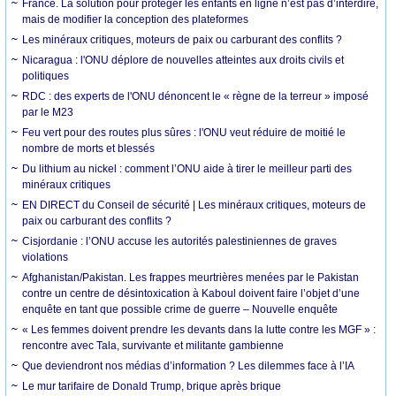
France. La solution pour protéger les enfants en ligne n’est pas d’interdire,
mais de modifier la conception des plateformes
Les minéraux critiques, moteurs de paix ou carburant des conflits ?
Nicaragua : l'ONU déplore de nouvelles atteintes aux droits civils et
politiques
RDC : des experts de l'ONU dénoncent le « règne de la terreur » imposé
par le M23
Feu vert pour des routes plus sûres : l'ONU veut réduire de moitié le
nombre de morts et blessés
Du lithium au nickel : comment l’ONU aide à tirer le meilleur parti des
minéraux critiques
EN DIRECT du Conseil de sécurité | Les minéraux critiques, moteurs de
paix ou carburant des conflits ?
Cisjordanie : l’ONU accuse les autorités palestiniennes de graves
violations
Afghanistan/Pakistan. Les frappes meurtrières menées par le Pakistan
contre un centre de désintoxication à Kaboul doivent faire l’objet d’une
enquête en tant que possible crime de guerre – Nouvelle enquête
« Les femmes doivent prendre les devants dans la lutte contre les MGF » :
rencontre avec Tala, survivante et militante gambienne
Que deviendront nos médias d’information ? Les dilemmes face à l’IA
Le mur tarifaire de Donald Trump, brique après brique