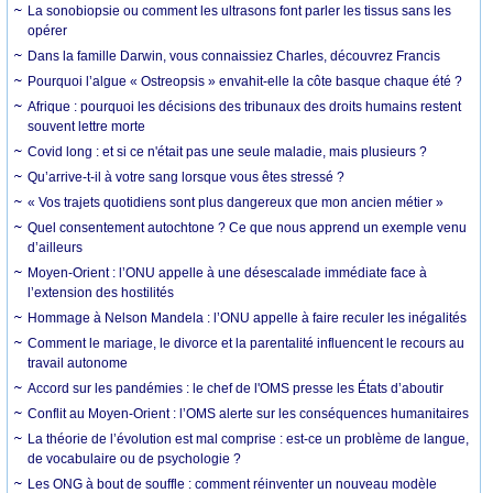
La sonobiopsie ou comment les ultrasons font parler les tissus sans les
opérer
Dans la famille Darwin, vous connaissiez Charles, découvrez Francis
Pourquoi l’algue « Ostreopsis » envahit-elle la côte basque chaque été ?
Afrique : pourquoi les décisions des tribunaux des droits humains restent
souvent lettre morte
Covid long : et si ce n'était pas une seule maladie, mais plusieurs ?
Qu’arrive-t-il à votre sang lorsque vous êtes stressé ?
« Vos trajets quotidiens sont plus dangereux que mon ancien métier »
Quel consentement autochtone ? Ce que nous apprend un exemple venu
d’ailleurs
Moyen-Orient : l’ONU appelle à une désescalade immédiate face à
l’extension des hostilités
Hommage à Nelson Mandela : l’ONU appelle à faire reculer les inégalités
Comment le mariage, le divorce et la parentalité influencent le recours au
travail autonome
Accord sur les pandémies : le chef de l'OMS presse les États d’aboutir
Conflit au Moyen-Orient : l’OMS alerte sur les conséquences humanitaires
La théorie de l’évolution est mal comprise : est-ce un problème de langue,
de vocabulaire ou de psychologie ?
Les ONG à bout de souffle : comment réinventer un nouveau modèle