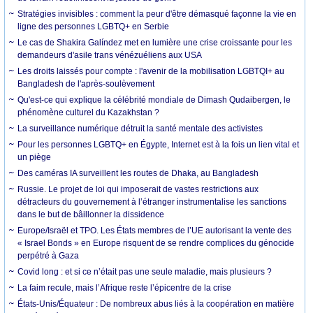
Stratégies invisibles : comment la peur d'être démasqué façonne la vie en
ligne des personnes LGBTQ+ en Serbie
Le cas de Shakira Galíndez met en lumière une crise croissante pour les
demandeurs d'asile trans vénézuéliens aux USA
Les droits laissés pour compte : l'avenir de la mobilisation LGBTQI+ au
Bangladesh de l'après-soulèvement
Qu'est-ce qui explique la célébrité mondiale de Dimash Qudaibergen, le
phénomène culturel du Kazakhstan ?
La surveillance numérique détruit la santé mentale des activistes
Pour les personnes LGBTQ+ en Égypte, Internet est à la fois un lien vital et
un piège
Des caméras IA surveillent les routes de Dhaka, au Bangladesh
Russie. Le projet de loi qui imposerait de vastes restrictions aux
détracteurs du gouvernement à l’étranger instrumentalise les sanctions
dans le but de bâillonner la dissidence
Europe/Israël et TPO. Les États membres de l’UE autorisant la vente des
« Israel Bonds » en Europe risquent de se rendre complices du génocide
perpétré à Gaza
Covid long : et si ce n’était pas une seule maladie, mais plusieurs ?
La faim recule, mais l’Afrique reste l’épicentre de la crise
États-Unis/Équateur : De nombreux abus liés à la coopération en matière