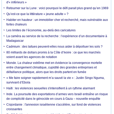
d'« inférieurs »
Retourner sur la Lune : voici pourquoi le défi parait plus grand qu’en 1969
Qu’est-ce que la littérature « jeune adulte » ?
Habiter en hauteur : un immobilier cher et recherché, mais vulnérable aux
fortes chaleurs
Les limites de l’économie, au-delà des caricatures
La caméra au service de la recherche : l’expérience d’un documentaire à
Madagascar
Cadmium : des laitues peuvent-elles nous aider à dépolluer les sols ?
80 milliards de dollars promis à la Côte d’Ivoire : ce que les marchés
voient avant les agences de notation
Monde. La chaleur extrême met en évidence la convergence mortelle
entre changement climatique, cupidité des grandes entreprises et
défaillance politique, alors que les droits partent en fumée
« Me faire soigner rapidement m’a sauvé la vie » : Justin Singo Nguma,
survivant d’Ebola
Haïti : les violences sexuelles s'intensifient à un rythme alarmant
Inde. La poursuite des exportations d’armes vers Israël entraîne un risque
de complicité dans le génocide en cours à Gaza – nouvelle enquête
Cisjordanie : l'annexion israélienne s'accélère, sur fond de violences
croissantes