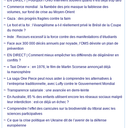
EN DIRECT | Pourquoi l’ONU intervient souvent quand il est déjà trop tard
Commerce mondial : la flambée des prix masque la faiblesse des
volumes, sur fond de crise au Moyen-Orient
Gaza : des progrès fragiles contre la faim
Le foot et la foi : l’évangélisme a-t-il réellement privé le Brésil de la Coupe
du monde ?
Inde : Recours excessif à la force contre des manifestations d’étudiants
Face aux 300 000 décès annuels par noyade, l’OMS dévoile un plan de
prévention
EN DIRECT | Comment mieux empêcher les différends de dégénérer en
conflits ?
« Taxi Driver » : en 1976, le film de Martin Scorsese annonçait déjà
la manosphère
La saga One Piece peut nous aider à comprendre les alternatives à
l’entreprise traditionnelle, avec Luffy contre le Gouvernement Mondial
Transparence salariale : une avancée en demi-teinte
En Australie, 85 % des enfants utilisent encore les réseaux sociaux malgré
leur interdiction : est-ce déjà un échec ?
Comprendre l’effet des canicules sur la biodiversité du littoral avec les
sciences participatives
Ce que la crise politique en Ukraine dit de l’avenir de la défense
européenne