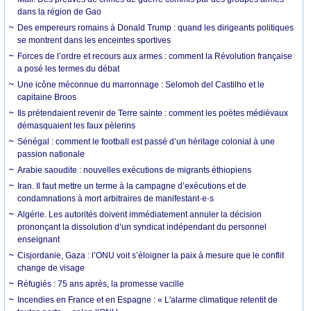
dans la région de Gao
Des empereurs romains à Donald Trump : quand les dirigeants politiques
se montrent dans les enceintes sportives
Forces de l’ordre et recours aux armes : comment la Révolution française
a posé les termes du débat
Une icône méconnue du marronnage : Selomoh del Castilho et le
capitaine Broos
Ils prétendaient revenir de Terre sainte : comment les poètes médiévaux
démasquaient les faux pèlerins
Sénégal : comment le football est passé d’un héritage colonial à une
passion nationale
Arabie saoudite : nouvelles exécutions de migrants éthiopiens
Iran. Il faut mettre un terme à la campagne d’exécutions et de
condamnations à mort arbitraires de manifestant·e·s
Algérie. Les autorités doivent immédiatement annuler la décision
prononçant la dissolution d’un syndicat indépendant du personnel
enseignant
Cisjordanie, Gaza : l’ONU voit s’éloigner la paix à mesure que le conflit
change de visage
Réfugiés : 75 ans après, la promesse vacille
Incendies en France et en Espagne : « L'alarme climatique retentit de