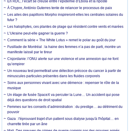
En RDC, l’écart se creuse entre l’épidémie d’Ebola et la riposte
À Chypre, António Guterres tente de relancer le processus de paix
Les ailes des papillons Morpho inspireront-elles les centrales solaires du
futur ?
Les halophytes, ces plantes de plage qui résistent contre vents et marées
L’Ukraine peut-elle gagner la guerre ?
Comment la série « The White Lotus » remet le polar au goût du jour
Fusillade de Montréal : la haine des femmes n’a pas de parti, montre un
manifeste laissé par le tireur
Cisjordanie: l’ONU alerte sur une violence et une annexion qui ne font
qu’empirer
Un nouveau test permettrait une détection précoce du cancer à partir de
minuscules particules présentes dans les fluides corporels
Soins aux personnes vivant avec une démence : repenser le rôle de la
musique
Un étage de fusée SpaceX va percuter la Lune… Un accident qui pose
déjà des questions de droit spatial
Femmes sur les conseils d’administration : du prestige… au détriment du
pouvoir
Gaza : l'éprouvant trajet d'un patient sous dialyse jusqu'à l'hôpital… en
charrette tirée par un âne
Mali. Des preuves de crimes de guerre commis par des groupes armés