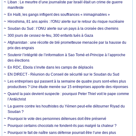
Liban : Le meurtre d’une journaliste par Israël était un crime de guerre
manifeste
En Haïti, les gangs infligent des souffrances « inimaginables »
Hiroshima, 81 ans après : l'ONU alerte sur le retour du risque nucléaire
Soudan du Sud : l’ONU alerte sur un pays à la croisée des chemins
300 jours de cessez-le-feu, 300 enfants tués à Gaza
Afghanistan : une récolte de blé prometteuse menacée par la hausse du
prix des engrais
Soutenir l’intégrité de l’information à Sao Tomé-et-Principe à l’approche
des élections
En RDC, Ebola s’invite dans les camps de déplacés
EN DIRECT - Réunion du Conseil de sécurité sur le Soudan du Sud
Les entreprises qui passent à la semaine de quatre jours sont-elles plus
productives ? Une étude menée sur 15 entreprises apporte des réponses
Quand la paix devient suspecte : pourquoi Peter Thiel voit le pape comme
l’Antéchrist
La guerre contre les houthistes du Yémen peut-elle détourner Riyad du
Soudan ?
Pourquoi le vote des personnes détenues doit être préservé
Pourquoi certains chocolats ne fondent-ils pas malgré la chaleur ?
Pourquoi le fait de naître sans défense pourrait être l’une des plus