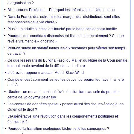
d’organisation ?
Billes, cartes Pokémon… Pourquoi les enfants aiment faire du troc
Dans la France des outre-mer, les marges des distributeurs sont-elles
responsables de la vie chère ?
Plus d’un adulte sur cinq est touché par le handicap dans sa famille
Pourquoi des candidats disparaissent-ils en plein recrutement ? Ce que
révèle vraiment le « ghosting »
Peut-on suivre un salarié toutes les dix secondes pour vérifier son temps
de travail ?
Ce que les retraits du Burkina Faso, du Mali et du Niger de la Cour pénale
internationale révèlent de la diffusion autoritaire
Libérez le rappeur marocain Mehdi Black Wind
Compétences : comment les jeunes peuvent préparer leur avenir à l’ère
de l’IA
Ukraine : un remaniement qui révèle les fractures au sein du premier
cercle de Volodymyr Zelensky
Les centres de données spatiaux posent aussi des risques écologiques.
Qu’en dit le droit ?
L’IA générative, une révolution dans les comportements politiques et
électoraux ?
Pourquoi la transition écologique fâche-t-elle les campagnes ?