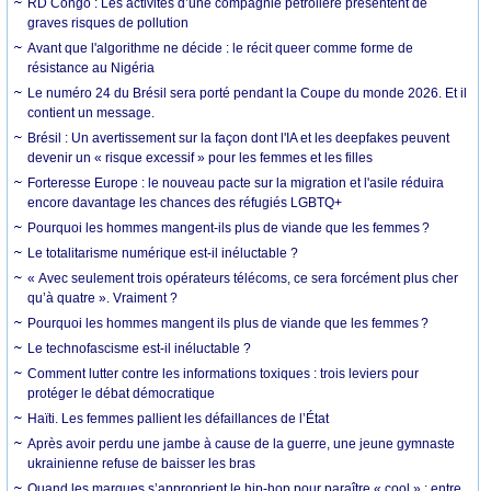
RD Congo : Les activités d’une compagnie pétrolière présentent de
graves risques de pollution
Avant que l'algorithme ne décide : le récit queer comme forme de
résistance au Nigéria
Le numéro 24 du Brésil sera porté pendant la Coupe du monde 2026. Et il
contient un message.
Brésil : Un avertissement sur la façon dont l'IA et les deepfakes peuvent
devenir un « risque excessif » pour les femmes et les filles
Forteresse Europe : le nouveau pacte sur la migration et l'asile réduira
encore davantage les chances des réfugiés LGBTQ+
Pourquoi les hommes mangent-ils plus de viande que les femmes ?
Le totalitarisme numérique est-il inéluctable ?
« Avec seulement trois opérateurs télécoms, ce sera forcément plus cher
qu’à quatre ». Vraiment ?
Pourquoi les hommes mangent ils plus de viande que les femmes ?
Le technofascisme est-il inéluctable ?
Comment lutter contre les informations toxiques : trois leviers pour
protéger le débat démocratique
Haïti. Les femmes pallient les défaillances de l’État
Après avoir perdu une jambe à cause de la guerre, une jeune gymnaste
ukrainienne refuse de baisser les bras
Quand les marques s’approprient le hip-hop pour paraître « cool » : entre