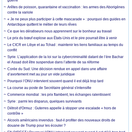
guerre
Arêtes de poisson, quarantaine et vaccination : les armes des Aborigènes
contre la variole
« Je ne peux plus participer à cette mascarade » : pourquoi des guides en
Antarctique quittent le métier de leurs rêves
Ce que les dératiseurs nous apprennent sur le bonheur au travail
Le prix du bœuf explose aux États-Unis et le pire pourrait être à venir
Le CICR en Libye et au Tchad : maintenir les liens familiaux au temps du
conflit
Syrie. L’application de la loi sur la cybercriminalité datant de l’ère Bachar
el Assad doit être suspendue dans l’attente de sa réforme
Corée du Sud. Une décision rendue en appel dans une affaire
d’avortement met au jour un vide juridique
Pourquoi l’ONU intervient souvent quand il est déjà trop tard
La course au poste de Secrétaire général s'intensifie
Commerce mondial : les prix flambent, les échanges ralentissent
Syrie : parmi les disparus, quelques survivants
Détroit d'Ormuz : Guterres appelle à stopper une escalade « hors de
contrôle »
Alcools américains invendus : faut-il profiter des nouveaux droits de
douane de Trump pour les écouler ?