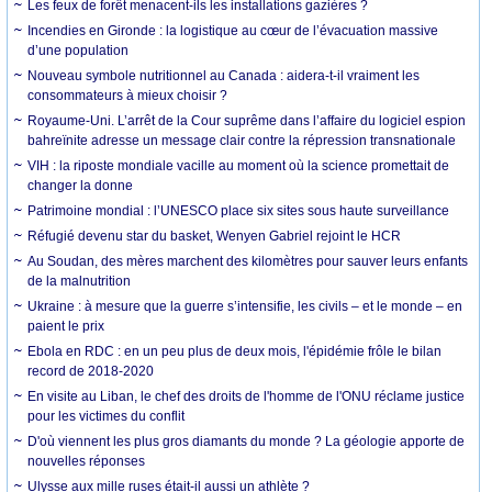
Les feux de forêt menacent-ils les installations gazières ?
Incendies en Gironde : la logistique au cœur de l’évacuation massive
d’une population
Nouveau symbole nutritionnel au Canada : aidera-t-il vraiment les
consommateurs à mieux choisir ?
Royaume-Uni. L’arrêt de la Cour suprême dans l’affaire du logiciel espion
bahreïnite adresse un message clair contre la répression transnationale
VIH : la riposte mondiale vacille au moment où la science promettait de
changer la donne
Patrimoine mondial : l’UNESCO place six sites sous haute surveillance
Réfugié devenu star du basket, Wenyen Gabriel rejoint le HCR
Au Soudan, des mères marchent des kilomètres pour sauver leurs enfants
de la malnutrition
Ukraine : à mesure que la guerre s’intensifie, les civils – et le monde – en
paient le prix
Ebola en RDC : en un peu plus de deux mois, l'épidémie frôle le bilan
record de 2018-2020
En visite au Liban, le chef des droits de l'homme de l'ONU réclame justice
pour les victimes du conflit
D'où viennent les plus gros diamants du monde ? La géologie apporte de
nouvelles réponses
Ulysse aux mille ruses était-il aussi un athlète ?