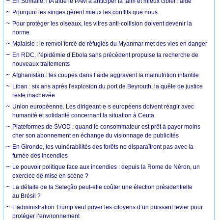
En Somalie, l'IA aide le PAM à anticiper la faim et mieux cibler l'aide
Pourquoi les singes gèrent mieux les conflits que nous
Pour protéger les oiseaux, les vitres anti-collision doivent devenir la
norme
Malaisie : le renvoi forcé de réfugiés du Myanmar met des vies en danger
En RDC, l’épidémie d’Ebola sans précédent propulse la recherche de
nouveaux traitements
Afghanistan : les coupes dans l’aide aggravent la malnutrition infantile
Liban : six ans après l'explosion du port de Beyrouth, la quête de justice
reste inachevée
Union européenne. Les dirigeant·e·s européens doivent réagir avec
humanité et solidarité concernant la situation à Ceuta
Plateformes de SVOD : quand le consommateur est prêt à payer moins
cher son abonnement en échange du visionnage de publicités
En Gironde, les vulnérabilités des forêts ne disparaîtront pas avec la
fumée des incendies
Le pouvoir politique face aux incendies : depuis la Rome de Néron, un
exercice de mise en scène ?
La défaite de la Seleção peut-elle coûter une élection présidentielle
au Brésil ?
L’administration Trump veut priver les citoyens d’un puissant levier pour
protéger l’environnement