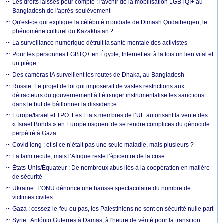
Les droits laissés pour compte : l'avenir de la mobilisation LGBTQI+ au
Bangladesh de l'après-soulèvement
Qu'est-ce qui explique la célébrité mondiale de Dimash Qudaibergen, le
phénomène culturel du Kazakhstan ?
La surveillance numérique détruit la santé mentale des activistes
Pour les personnes LGBTQ+ en Égypte, Internet est à la fois un lien vital et
un piège
Des caméras IA surveillent les routes de Dhaka, au Bangladesh
Russie. Le projet de loi qui imposerait de vastes restrictions aux
détracteurs du gouvernement à l’étranger instrumentalise les sanctions
dans le but de bâillonner la dissidence
Europe/Israël et TPO. Les États membres de l’UE autorisant la vente des
« Israel Bonds » en Europe risquent de se rendre complices du génocide
perpétré à Gaza
Covid long : et si ce n’était pas une seule maladie, mais plusieurs ?
La faim recule, mais l’Afrique reste l’épicentre de la crise
États-Unis/Équateur : De nombreux abus liés à la coopération en matière
de sécurité
Ukraine : l’ONU dénonce une hausse spectaculaire du nombre de
victimes civiles
Gaza : cessez-le-feu ou pas, les Palestiniens ne sont en sécurité nulle part
Syrie : António Guterres à Damas, à l'heure de vérité pour la transition