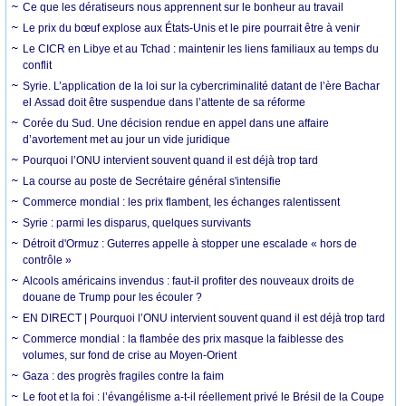
Ce que les dératiseurs nous apprennent sur le bonheur au travail
Le prix du bœuf explose aux États-Unis et le pire pourrait être à venir
Le CICR en Libye et au Tchad : maintenir les liens familiaux au temps du
conflit
Syrie. L’application de la loi sur la cybercriminalité datant de l’ère Bachar
el Assad doit être suspendue dans l’attente de sa réforme
Corée du Sud. Une décision rendue en appel dans une affaire
d’avortement met au jour un vide juridique
Pourquoi l’ONU intervient souvent quand il est déjà trop tard
La course au poste de Secrétaire général s'intensifie
Commerce mondial : les prix flambent, les échanges ralentissent
Syrie : parmi les disparus, quelques survivants
Détroit d'Ormuz : Guterres appelle à stopper une escalade « hors de
contrôle »
Alcools américains invendus : faut-il profiter des nouveaux droits de
douane de Trump pour les écouler ?
EN DIRECT | Pourquoi l’ONU intervient souvent quand il est déjà trop tard
Commerce mondial : la flambée des prix masque la faiblesse des
volumes, sur fond de crise au Moyen-Orient
Gaza : des progrès fragiles contre la faim
Le foot et la foi : l’évangélisme a-t-il réellement privé le Brésil de la Coupe