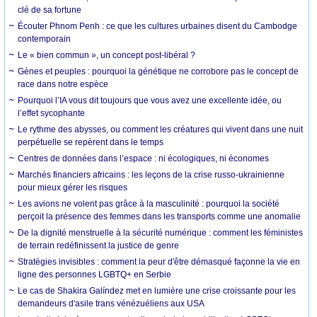
clé de sa fortune
Écouter Phnom Penh : ce que les cultures urbaines disent du Cambodge
contemporain
Le « bien commun », un concept post-libéral ?
Gènes et peuples : pourquoi la génétique ne corrobore pas le concept de
race dans notre espèce
Pourquoi l’IA vous dit toujours que vous avez une excellente idée, ou
l’effet sycophante
Le rythme des abysses, ou comment les créatures qui vivent dans une nuit
perpétuelle se repèrent dans le temps
Centres de données dans l’espace : ni écologiques, ni économes
Marchés financiers africains : les leçons de la crise russo-ukrainienne
pour mieux gérer les risques
Les avions ne volent pas grâce à la masculinité : pourquoi la société
perçoit la présence des femmes dans les transports comme une anomalie
De la dignité menstruelle à la sécurité numérique : comment les féministes
de terrain redéfinissent la justice de genre
Stratégies invisibles : comment la peur d'être démasqué façonne la vie en
ligne des personnes LGBTQ+ en Serbie
Le cas de Shakira Galíndez met en lumière une crise croissante pour les
demandeurs d'asile trans vénézuéliens aux USA