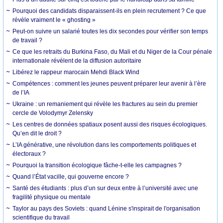
Pourquoi des candidats disparaissent-ils en plein recrutement ? Ce que
révèle vraiment le « ghosting »
Peut-on suivre un salarié toutes les dix secondes pour vérifier son temps
de travail ?
Ce que les retraits du Burkina Faso, du Mali et du Niger de la Cour pénale
internationale révèlent de la diffusion autoritaire
Libérez le rappeur marocain Mehdi Black Wind
Compétences : comment les jeunes peuvent préparer leur avenir à l’ère
de l’IA
Ukraine : un remaniement qui révèle les fractures au sein du premier
cercle de Volodymyr Zelensky
Les centres de données spatiaux posent aussi des risques écologiques.
Qu’en dit le droit ?
L’IA générative, une révolution dans les comportements politiques et
électoraux ?
Pourquoi la transition écologique fâche-t-elle les campagnes ?
Quand l’État vacille, qui gouverne encore ?
Santé des étudiants : plus d’un sur deux entre à l’université avec une
fragilité physique ou mentale
Taylor au pays des Soviets : quand Lénine s'inspirait de l'organisation
scientifique du travail