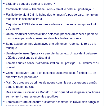
L’Ukraine peut-elle gagner la guerre ?
Comment la série « The White Lotus » remet le polar au goût du jour
Fusillade de Montréal : la haine des femmes n’a pas de parti, montre un
manifeste laissé par le tireur
Cisjordanie: l’ONU alerte sur une violence et une annexion qui ne font
qu’empirer
Un nouveau test permettrait une détection précoce du cancer à partir de
minuscules particules présentes dans les fluides corporels
Soins aux personnes vivant avec une démence : repenser le rôle de la
musique
Un étage de fusée SpaceX va percuter la Lune… Un accident qui pose
déjà des questions de droit spatial
Femmes sur les conseils d’administration : du prestige… au détriment du
pouvoir
Gaza : l'éprouvant trajet d'un patient sous dialyse jusqu'à l'hôpital… en
charrette tirée par un âne
Mali. Des preuves de crimes de guerre commis par des groupes armés
dans la région de Gao
Des empereurs romains à Donald Trump : quand les dirigeants politiques
se montrent dans les enceintes sportives
Forces de l’ordre et recours aux armes : comment la Révolution française