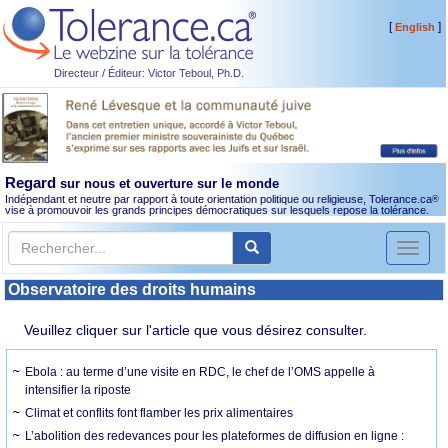
[
]
English
Directeur / Éditeur: Victor Teboul, Ph.D.
Regard
sur nous et ouverture sur le monde
Indépendant et neutre par rapport à toute orientation politique ou religieuse, Tolerance.ca
®
vise à promouvoir les grands principes démocratiques sur lesquels repose la tolérance.
Toggl
naviga
Observatoire des droits humains
Veuillez cliquer sur l'article que vous désirez consulter.
Ebola : au terme d’une visite en RDC, le chef de l’OMS appelle à
intensifier la riposte
Climat et conflits font flamber les prix alimentaires
L’abolition des redevances pour les plateformes de diffusion en ligne :