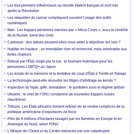
Les tout premiers influenceurs au monde étaient français et sont nés
après la Révolution
Les séquelles du cancer compliquent souvent l’usage des outils
numériques
Mali : Les frappes aériennes menées par « Africa Corps », sous le contrôle
de la Russie, tuent des civils
Cadmium : des laitues peuvent-elles nous aider à dépolluer les sols ?
Habiter en hauteur : un immobilier cher et recherché, mais vulnérable aux
fortes chaleurs
Refusé par l'État, exigé par la rue : le tournant historique pour les
personnes LGBTQ+ au Japon
Les éclats de la mémoire et la tentative de coup d'État à Trinité-et-Tobago
La technologie peut-elle résoudre les litiges d'arbitrage au kendo ?
Inspection du hijab, gifle, arrestation : le quotidien sous le régime taliban
Ukraine : le chef de l’ONU condamne de nouvelles frappes russes
meurtrières
Tribune. Les États africains doivent refuser de se rendre complices de la
politique américaine d’expulsions de force
Près de 6 millions d'hectares ravagés par les flammes en Europe et en
Amérique du Nord, selon l'ONU
L’Afrique de l’Ouest et du Centre menacée par une catastrophe