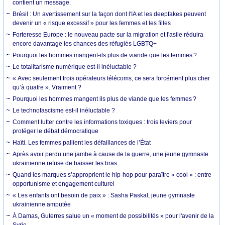
contient un message.
Brésil : Un avertissement sur la façon dont l'IA et les deepfakes peuvent
devenir un « risque excessif » pour les femmes et les filles
Forteresse Europe : le nouveau pacte sur la migration et l'asile réduira
encore davantage les chances des réfugiés LGBTQ+
Pourquoi les hommes mangent-ils plus de viande que les femmes ?
Le totalitarisme numérique est-il inéluctable ?
« Avec seulement trois opérateurs télécoms, ce sera forcément plus cher
qu’à quatre ». Vraiment ?
Pourquoi les hommes mangent ils plus de viande que les femmes ?
Le technofascisme est-il inéluctable ?
Comment lutter contre les informations toxiques : trois leviers pour
protéger le débat démocratique
Haïti. Les femmes pallient les défaillances de l’État
Après avoir perdu une jambe à cause de la guerre, une jeune gymnaste
ukrainienne refuse de baisser les bras
Quand les marques s’approprient le hip-hop pour paraître « cool » : entre
opportunisme et engagement culturel
« Les enfants ont besoin de paix » : Sasha Paskal, jeune gymnaste
ukrainienne amputée
À Damas, Guterres salue un « moment de possibilités » pour l'avenir de la