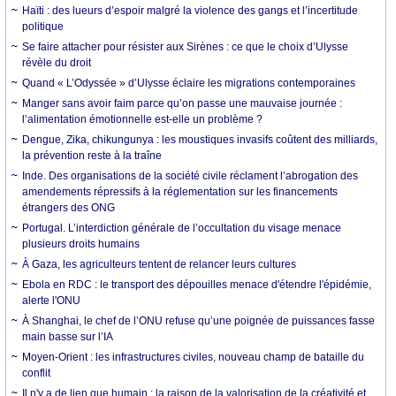
Haïti : des lueurs d’espoir malgré la violence des gangs et l’incertitude
politique
Se faire attacher pour résister aux Sirènes : ce que le choix d’Ulysse
révèle du droit
Quand « L’Odyssée » d’Ulysse éclaire les migrations contemporaines
Manger sans avoir faim parce qu’on passe une mauvaise journée :
l’alimentation émotionnelle est-elle un problème ?
Dengue, Zika, chikungunya : les moustiques invasifs coûtent des milliards,
la prévention reste à la traîne
Inde. Des organisations de la société civile réclament l’abrogation des
amendements répressifs à la réglementation sur les financements
étrangers des ONG
Portugal. L’interdiction générale de l’occultation du visage menace
plusieurs droits humains
À Gaza, les agriculteurs tentent de relancer leurs cultures
Ebola en RDC : le transport des dépouilles menace d'étendre l'épidémie,
alerte l'ONU
À Shanghai, le chef de l’ONU refuse qu’une poignée de puissances fasse
main basse sur l’IA
Moyen-Orient : les infrastructures civiles, nouveau champ de bataille du
conflit
Il n'y a de lien que humain : la raison de la valorisation de la créativité et