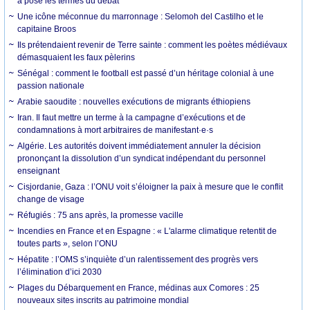
a posé les termes du débat
Une icône méconnue du marronnage : Selomoh del Castilho et le
capitaine Broos
Ils prétendaient revenir de Terre sainte : comment les poètes médiévaux
démasquaient les faux pèlerins
Sénégal : comment le football est passé d’un héritage colonial à une
passion nationale
Arabie saoudite : nouvelles exécutions de migrants éthiopiens
Iran. Il faut mettre un terme à la campagne d’exécutions et de
condamnations à mort arbitraires de manifestant·e·s
Algérie. Les autorités doivent immédiatement annuler la décision
prononçant la dissolution d’un syndicat indépendant du personnel
enseignant
Cisjordanie, Gaza : l’ONU voit s’éloigner la paix à mesure que le conflit
change de visage
Réfugiés : 75 ans après, la promesse vacille
Incendies en France et en Espagne : « L'alarme climatique retentit de
toutes parts », selon l’ONU
Hépatite : l’OMS s’inquiète d’un ralentissement des progrès vers
l’élimination d’ici 2030
Plages du Débarquement en France, médinas aux Comores : 25
nouveaux sites inscrits au patrimoine mondial