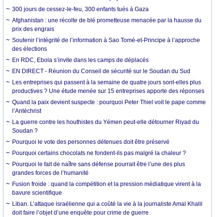
300 jours de cessez-le-feu, 300 enfants tués à Gaza
Afghanistan : une récolte de blé prometteuse menacée par la hausse du
prix des engrais
Soutenir l’intégrité de l’information à Sao Tomé-et-Principe à l’approche
des élections
En RDC, Ebola s’invite dans les camps de déplacés
EN DIRECT - Réunion du Conseil de sécurité sur le Soudan du Sud
Les entreprises qui passent à la semaine de quatre jours sont-elles plus
productives ? Une étude menée sur 15 entreprises apporte des réponses
Quand la paix devient suspecte : pourquoi Peter Thiel voit le pape comme
l’Antéchrist
La guerre contre les houthistes du Yémen peut-elle détourner Riyad du
Soudan ?
Pourquoi le vote des personnes détenues doit être préservé
Pourquoi certains chocolats ne fondent-ils pas malgré la chaleur ?
Pourquoi le fait de naître sans défense pourrait être l’une des plus
grandes forces de l’humanité
Fusion froide : quand la compétition et la pression médiatique virent à la
bavure scientifique
Liban. L’attaque israélienne qui a coûté la vie à la journaliste Amal Khalil
doit faire l’objet d’une enquête pour crime de guerre