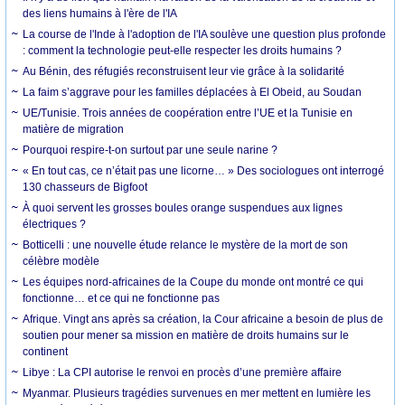
des liens humains à l'ère de l'IA
La course de l'Inde à l'adoption de l'IA soulève une question plus profonde
: comment la technologie peut-elle respecter les droits humains ?
Au Bénin, des réfugiés reconstruisent leur vie grâce à la solidarité
La faim s’aggrave pour les familles déplacées à El Obeid, au Soudan
UE/Tunisie. Trois années de coopération entre l’UE et la Tunisie en
matière de migration
Pourquoi respire-t-on surtout par une seule narine ?
« En tout cas, ce n’était pas une licorne… » Des sociologues ont interrogé
130 chasseurs de Bigfoot
À quoi servent les grosses boules orange suspendues aux lignes
électriques ?
Botticelli : une nouvelle étude relance le mystère de la mort de son
célèbre modèle
Les équipes nord-africaines de la Coupe du monde ont montré ce qui
fonctionne… et ce qui ne fonctionne pas
Afrique. Vingt ans après sa création, la Cour africaine a besoin de plus de
soutien pour mener sa mission en matière de droits humains sur le
continent
Libye : La CPI autorise le renvoi en procès d’une première affaire
Myanmar. Plusieurs tragédies survenues en mer mettent en lumière les