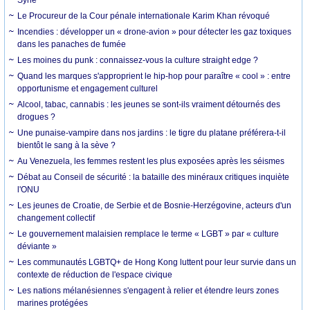
Syrie
Le Procureur de la Cour pénale internationale Karim Khan révoqué
Incendies : développer un « drone-avion » pour détecter les gaz toxiques
dans les panaches de fumée
Les moines du punk : connaissez-vous la culture straight edge ?
Quand les marques s'approprient le hip-hop pour paraître « cool » : entre
opportunisme et engagement culturel
Alcool, tabac, cannabis : les jeunes se sont-ils vraiment détournés des
drogues ?
Une punaise-vampire dans nos jardins : le tigre du platane préférera-t-il
bientôt le sang à la sève ?
Au Venezuela, les femmes restent les plus exposées après les séismes
Débat au Conseil de sécurité : la bataille des minéraux critiques inquiète
l'ONU
Les jeunes de Croatie, de Serbie et de Bosnie-Herzégovine, acteurs d'un
changement collectif
Le gouvernement malaisien remplace le terme « LGBT » par « culture
déviante »
Les communautés LGBTQ+ de Hong Kong luttent pour leur survie dans un
contexte de réduction de l'espace civique
Les nations mélanésiennes s'engagent à relier et étendre leurs zones
marines protégées