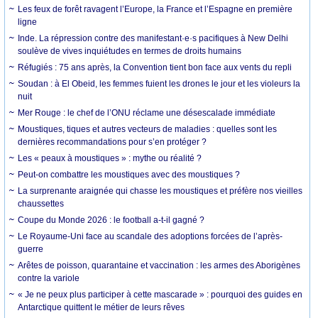
Les feux de forêt ravagent l’Europe, la France et l’Espagne en première
ligne
Inde. La répression contre des manifestant·e·s pacifiques à New Delhi
soulève de vives inquiétudes en termes de droits humains
Réfugiés : 75 ans après, la Convention tient bon face aux vents du repli
Soudan : à El Obeid, les femmes fuient les drones le jour et les violeurs la
nuit
Mer Rouge : le chef de l’ONU réclame une désescalade immédiate
Moustiques, tiques et autres vecteurs de maladies : quelles sont les
dernières recommandations pour s’en protéger ?
Les « peaux à moustiques » : mythe ou réalité ?
Peut-on combattre les moustiques avec des moustiques ?
La surprenante araignée qui chasse les moustiques et préfère nos vieilles
chaussettes
Coupe du Monde 2026 : le football a-t-il gagné ?
Le Royaume-Uni face au scandale des adoptions forcées de l’après-
guerre
Arêtes de poisson, quarantaine et vaccination : les armes des Aborigènes
contre la variole
« Je ne peux plus participer à cette mascarade » : pourquoi des guides en
Antarctique quittent le métier de leurs rêves