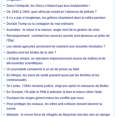
Dans l’Antiquité, les Grecs n’étaient pas tous bodybuildés !
De 1940 à 1944, quel véhicule roulait en l’absence de pétrole ?
Il n’y a pas si longtemps, les grillons chantaient dans le métro parisien
Donald Trump ou la contagion du mal ordinaire
Incendies : le retour à la maison, angle mort de la gestion de crise
Renseignement : comment les services secrets sont devenus un pilier de
l’État
Les robots agricoles annoncent-ils vraiment une nouvelle révolution ?
Quelles sont les limites de la clim ?
L’éclipse solaire, un spectacle impressionnant source de mythes et de
découvertes scientifiques
Un journaliste condamné à un an de prison au Mali
En Afrique, les soins de santé passent aussi par les familles et les
communautés
Sri Lanka : l’ONU réclame justice, vingt ans après le massacre de Muttur
En Somalie, l'IA aide le PAM à anticiper la faim et mieux cibler l'aide
Pourquoi les singes gèrent mieux les conflits que nous
Pour protéger les oiseaux, les vitres anti-collision doivent devenir la
norme
Malaisie : le renvoi forcé de réfugiés du Myanmar met des vies en danger