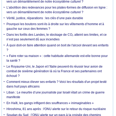
vers un démantèlement de notre écosystème culturel ?
L’abolition des redevances pour les plates-formes de diffusion en ligne :
vers un démantèlement de notre écosystème culturel ?
Vérité, justice, réparations : les clés d’une paix durable
Pourquoi les boutons sont-ils à droite sur les vêtements d’homme et à
gauche sur ceux des femmes ?
Dans les forêts des Landes, le stockage de CO₂ atteint ses limites, et ce
n’est pas seulement dû aux incendies
À quoi doit-on faire attention quand on boit de l'alcool devant ses enfants
?
« Faire roter sa maison » : cette habitude allemande est-elle bonne pour
la santé ?
Le Royaume-Uni, le Japon et l’Italie peuvent-ils réussir leur avion de
combat de sixième génération là où la France et ses partenaires ont
échoué ?
Comment mieux élever ses enfants ? Voici les résultats d'un projet testé
dans huit pays africains
Liban : Le meurtre d’une journaliste par Israël était un crime de guerre
manifeste
En Haïti, les gangs infligent des souffrances « inimaginables »
Hiroshima, 81 ans après : l'ONU alerte sur le retour du risque nucléaire
Soudan du Sud : l’ONU alerte sur un pays à la croisée des chemins