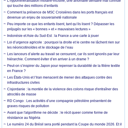
L’hypominéralisation molaire-incisive, une anomalie dentaire mal connue
qui touche des millions d’enfants
Comment la présence de MSC Croisières dans les ports français est
devenue un enjeu de souveraineté nationale
Peu importe ce que les enfants lisent, tant qu’ils lisent ? Dépasser les
préjugés sur les « bonnes » et « mauvaises lectures »
Indonésie et Asie du Sud-Est : la France a une carte à jouer
Loi d’urgence agricole : pourquoi la droite et le centre ne lâchent rien sur
les néonicotinoïdes et le stockage de l’eau
Les lanceurs d’alerte au travail se censurent, car ils sont ignorés par leur
hiérarchie. Comment éviter d’en arriver à un drame ?
Peut-on s’inspirer du Japon pour repenser la durabilité de la filière textile
en France ?
Les États-Unis et l’Iran menacent de mener des attaques contre des
infrastructures civiles
Cisjordanie : la montée de la violence des colons risque d'entraîner des
atrocités de masse
RD Congo : Les activités d’une compagnie pétrolière présentent de
graves risques de pollution
Avant que l'algorithme ne décide : le récit queer comme forme de
résistance au Nigéria
Le numéro 24 du Brésil sera porté pendant la Coupe du monde 2026. Et il