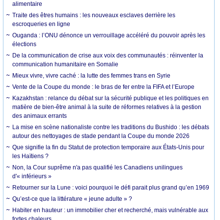
alimentaire
Traite des êtres humains : les nouveaux esclaves derrière les
escroqueries en ligne
Ouganda : l’ONU dénonce un verrouillage accéléré du pouvoir après les
élections
De la communication de crise aux voix des communautés : réinventer la
communication humanitaire en Somalie
Mieux vivre, vivre caché : la lutte des femmes trans en Syrie
Vente de la Coupe du monde : le bras de fer entre la FIFA et l’Europe
Kazakhstan : relance du débat sur la sécurité publique et les politiques en
matière de bien-être animal à la suite de réformes relatives à la gestion
des animaux errants
La mise en scène nationaliste contre les traditions du Bushido : les débats
autour des nettoyages de stade pendant la Coupe du monde 2026
Que signifie la fin du Statut de protection temporaire aux États-Unis pour
les Haïtiens ?
Non, la Cour suprême n'a pas qualifié les Canadiens unilingues
d'« inférieurs »
Retourner sur la Lune : voici pourquoi le défi parait plus grand qu’en 1969
Qu’est-ce que la littérature « jeune adulte » ?
Habiter en hauteur : un immobilier cher et recherché, mais vulnérable aux
fortes chaleurs