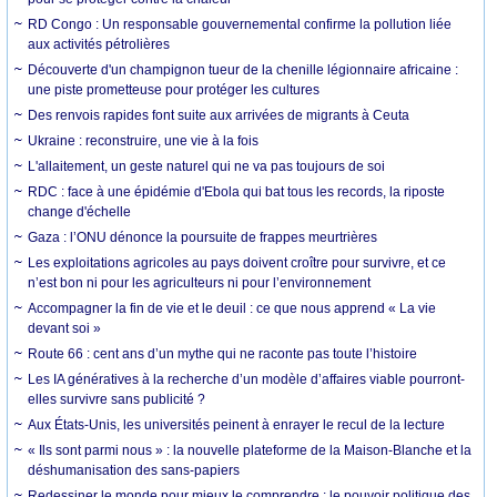
RD Congo : Un responsable gouvernemental confirme la pollution liée
aux activités pétrolières
Découverte d'un champignon tueur de la chenille légionnaire africaine :
une piste prometteuse pour protéger les cultures
Des renvois rapides font suite aux arrivées de migrants à Ceuta
Ukraine : reconstruire, une vie à la fois
L'allaitement, un geste naturel qui ne va pas toujours de soi
RDC : face à une épidémie d'Ebola qui bat tous les records, la riposte
change d'échelle
Gaza : l’ONU dénonce la poursuite de frappes meurtrières
Les exploitations agricoles au pays doivent croître pour survivre, et ce
n’est bon ni pour les agriculteurs ni pour l’environnement
Accompagner la fin de vie et le deuil : ce que nous apprend « La vie
devant soi »
Route 66 : cent ans d’un mythe qui ne raconte pas toute l’histoire
Les IA génératives à la recherche d’un modèle d’affaires viable pourront-
elles survivre sans publicité ?
Aux États-Unis, les universités peinent à enrayer le recul de la lecture
« Ils sont parmi nous » : la nouvelle plateforme de la Maison-Blanche et la
déshumanisation des sans-papiers
Redessiner le monde pour mieux le comprendre : le pouvoir politique des