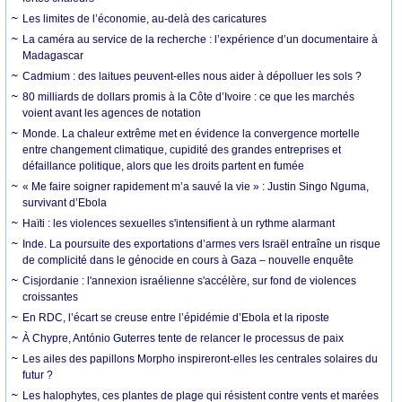
Les limites de l’économie, au-delà des caricatures
La caméra au service de la recherche : l’expérience d’un documentaire à
Madagascar
Cadmium : des laitues peuvent-elles nous aider à dépolluer les sols ?
80 milliards de dollars promis à la Côte d’Ivoire : ce que les marchés
voient avant les agences de notation
Monde. La chaleur extrême met en évidence la convergence mortelle
entre changement climatique, cupidité des grandes entreprises et
défaillance politique, alors que les droits partent en fumée
« Me faire soigner rapidement m’a sauvé la vie » : Justin Singo Nguma,
survivant d’Ebola
Haïti : les violences sexuelles s'intensifient à un rythme alarmant
Inde. La poursuite des exportations d’armes vers Israël entraîne un risque
de complicité dans le génocide en cours à Gaza – nouvelle enquête
Cisjordanie : l'annexion israélienne s'accélère, sur fond de violences
croissantes
En RDC, l’écart se creuse entre l’épidémie d’Ebola et la riposte
À Chypre, António Guterres tente de relancer le processus de paix
Les ailes des papillons Morpho inspireront-elles les centrales solaires du
futur ?
Les halophytes, ces plantes de plage qui résistent contre vents et marées