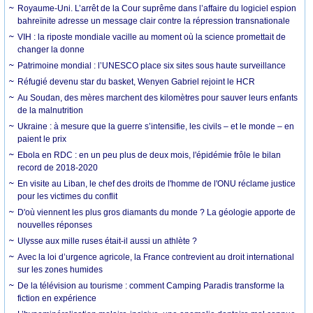
Royaume-Uni. L’arrêt de la Cour suprême dans l’affaire du logiciel espion
bahreïnite adresse un message clair contre la répression transnationale
VIH : la riposte mondiale vacille au moment où la science promettait de
changer la donne
Patrimoine mondial : l’UNESCO place six sites sous haute surveillance
Réfugié devenu star du basket, Wenyen Gabriel rejoint le HCR
Au Soudan, des mères marchent des kilomètres pour sauver leurs enfants
de la malnutrition
Ukraine : à mesure que la guerre s’intensifie, les civils – et le monde – en
paient le prix
Ebola en RDC : en un peu plus de deux mois, l'épidémie frôle le bilan
record de 2018-2020
En visite au Liban, le chef des droits de l'homme de l'ONU réclame justice
pour les victimes du conflit
D'où viennent les plus gros diamants du monde ? La géologie apporte de
nouvelles réponses
Ulysse aux mille ruses était-il aussi un athlète ?
Avec la loi d’urgence agricole, la France contrevient au droit international
sur les zones humides
De la télévision au tourisme : comment Camping Paradis transforme la
fiction en expérience