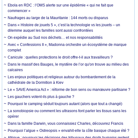
Ebola en RDC : l’OMS alerte sur une épidémie « qui ne fait que
commencer »
Naufrages au large de la Mauritanie : 144 morts ou disparus
Dans « Histoire de jouets 5 », c’est la technologie vs les jouets – un
dilemme auquel les familles sont aussi confrontées
On expédie au Sud nos déchets… et nos responsabilités
Avec « Confessions II », Madonna orchestre un écosystème de marque
complet
Canicule : quelles protections le droit offre-t-il aux travailleurs ?
Dans le massif des Bauges, le mystère de l’or qu'on trouve au milieu des
calcaires
Les enjeux politiques et religieux autour du bombardement de la
cathédrale de la Dormition à Kiev
Le « SAVE America Act » : réforme de bon sens ou manœuvre partisane ?
Les gauchers votent-ils plus à gauche ?
Pourquoi le camping séduit toujours autant (alors que tout a changé)
La sonobiopsie ou comment les ultrasons font parler les tissus sans les
opérer
Dans la famille Darwin, vous connaissiez Charles, découvrez Francis
Pourquoi l’algue « Ostreopsis » envahit-elle la côte basque chaque été ?
Afrique : pourquoi les décisions des tribunaux des droits humains restent