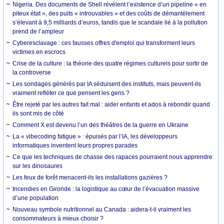
Nigeria. Des documents de Shell révèlent l’existence d’un pipeline « en
piteux état », des puits « introuvables » et des coûts de démantèlement
s’élevant à 9,5 milliards d’euros, tandis que le scandale lié à la pollution
prend de l’ampleur
Cyberesclavage : ces fausses offres d'emploi qui transforment leurs
victimes en escrocs
Crise de la culture : la théorie des quatre régimes culturels pour sortir de
la controverse
Les sondages générés par IA séduisent des instituts, mais peuvent-ils
vraiment refléter ce que pensent les gens ?
Être rejeté par les autres fait mal : aider enfants et ados à rebondir quand
ils sont mis de côté
Comment X est devenu l’un des théâtres de la guerre en Ukraine
La « vibecoding fatigue » : épuisés par l’IA, les développeurs
informatiques inventent leurs propres parades
Ce que les techniques de chasse des rapaces pourraient nous apprendre
sur les dinosaures
Les feux de forêt menacent-ils les installations gazières ?
Incendies en Gironde : la logistique au cœur de l’évacuation massive
d’une population
Nouveau symbole nutritionnel au Canada : aidera-t-il vraiment les
consommateurs à mieux choisir ?