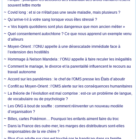
souvent lettre morte
Covid long : et si ce n'était pas une seule maladie, mais plusieurs ?
Qu’arrive-t-il à votre sang lorsque vous êtes stressé ?
« Vos trajets quotidiens sont plus dangereux que mon ancien métier »
Quel consentement autochtone ? Ce que nous apprend un exemple venu
d’ailleurs
Moyen-Orient : l’ONU appelle à une désescalade immédiate face à
l’extension des hostilités
Hommage à Nelson Mandela : l’ONU appelle à faire reculer les inégalités
Comment le mariage, le divorce et la parentalité influencent le recours au
travail autonome
Accord sur les pandémies : le chef de l'OMS presse les États d’aboutir
Conflit au Moyen-Orient : l’OMS alerte sur les conséquences humanitaires
La théorie de l’évolution est mal comprise : est-ce un problème de langue,
de vocabulaire ou de psychologie ?
Les ONG à bout de souffle : comment réinventer un nouveau modèle
d’organisation ?
Billes, cartes Pokémon… Pourquoi les enfants aiment faire du troc
Dans la France des outre-mer, les marges des distributeurs sont-elles
responsables de la vie chère ?
Plus d’un adulte sur cinq est touché par le handicap dans sa famille