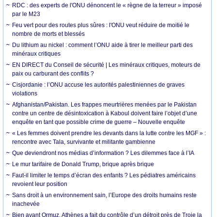
RDC : des experts de l'ONU dénoncent le « règne de la terreur » imposé
par le M23
Feu vert pour des routes plus sûres : l'ONU veut réduire de moitié le
nombre de morts et blessés
Du lithium au nickel : comment l’ONU aide à tirer le meilleur parti des
minéraux critiques
EN DIRECT du Conseil de sécurité | Les minéraux critiques, moteurs de
paix ou carburant des conflits ?
Cisjordanie : l’ONU accuse les autorités palestiniennes de graves
violations
Afghanistan/Pakistan. Les frappes meurtrières menées par le Pakistan
contre un centre de désintoxication à Kaboul doivent faire l’objet d’une
enquête en tant que possible crime de guerre – Nouvelle enquête
« Les femmes doivent prendre les devants dans la lutte contre les MGF » :
rencontre avec Tala, survivante et militante gambienne
Que deviendront nos médias d’information ? Les dilemmes face à l’IA
Le mur tarifaire de Donald Trump, brique après brique
Faut-il limiter le temps d’écran des enfants ? Les pédiatres américains
revoient leur position
Sans droit à un environnement sain, l’Europe des droits humains reste
inachevée
Bien avant Ormuz, Athènes a fait du contrôle d’un détroit près de Troie la