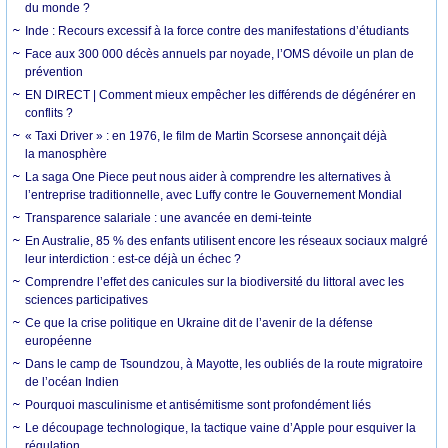
du monde ?
Inde : Recours excessif à la force contre des manifestations d’étudiants
Face aux 300 000 décès annuels par noyade, l’OMS dévoile un plan de
prévention
EN DIRECT | Comment mieux empêcher les différends de dégénérer en
conflits ?
« Taxi Driver » : en 1976, le film de Martin Scorsese annonçait déjà
la manosphère
La saga One Piece peut nous aider à comprendre les alternatives à
l’entreprise traditionnelle, avec Luffy contre le Gouvernement Mondial
Transparence salariale : une avancée en demi-teinte
En Australie, 85 % des enfants utilisent encore les réseaux sociaux malgré
leur interdiction : est-ce déjà un échec ?
Comprendre l’effet des canicules sur la biodiversité du littoral avec les
sciences participatives
Ce que la crise politique en Ukraine dit de l’avenir de la défense
européenne
Dans le camp de Tsoundzou, à Mayotte, les oubliés de la route migratoire
de l’océan Indien
Pourquoi masculinisme et antisémitisme sont profondément liés
Le découpage technologique, la tactique vaine d’Apple pour esquiver la
régulation