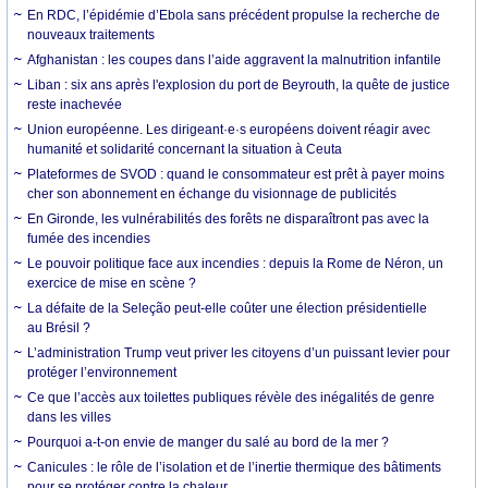
En RDC, l’épidémie d’Ebola sans précédent propulse la recherche de
nouveaux traitements
Afghanistan : les coupes dans l’aide aggravent la malnutrition infantile
Liban : six ans après l'explosion du port de Beyrouth, la quête de justice
reste inachevée
Union européenne. Les dirigeant·e·s européens doivent réagir avec
humanité et solidarité concernant la situation à Ceuta
Plateformes de SVOD : quand le consommateur est prêt à payer moins
cher son abonnement en échange du visionnage de publicités
En Gironde, les vulnérabilités des forêts ne disparaîtront pas avec la
fumée des incendies
Le pouvoir politique face aux incendies : depuis la Rome de Néron, un
exercice de mise en scène ?
La défaite de la Seleção peut-elle coûter une élection présidentielle
au Brésil ?
L’administration Trump veut priver les citoyens d’un puissant levier pour
protéger l’environnement
Ce que l’accès aux toilettes publiques révèle des inégalités de genre
dans les villes
Pourquoi a-t-on envie de manger du salé au bord de la mer ?
Canicules : le rôle de l’isolation et de l’inertie thermique des bâtiments
pour se protéger contre la chaleur