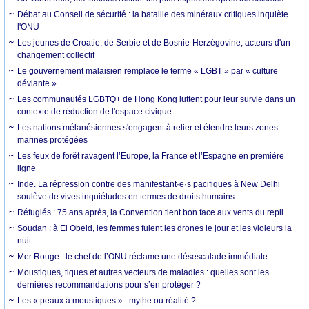
Débat au Conseil de sécurité : la bataille des minéraux critiques inquiète
l'ONU
Les jeunes de Croatie, de Serbie et de Bosnie-Herzégovine, acteurs d'un
changement collectif
Le gouvernement malaisien remplace le terme « LGBT » par « culture
déviante »
Les communautés LGBTQ+ de Hong Kong luttent pour leur survie dans un
contexte de réduction de l'espace civique
Les nations mélanésiennes s'engagent à relier et étendre leurs zones
marines protégées
Les feux de forêt ravagent l’Europe, la France et l’Espagne en première
ligne
Inde. La répression contre des manifestant·e·s pacifiques à New Delhi
soulève de vives inquiétudes en termes de droits humains
Réfugiés : 75 ans après, la Convention tient bon face aux vents du repli
Soudan : à El Obeid, les femmes fuient les drones le jour et les violeurs la
nuit
Mer Rouge : le chef de l’ONU réclame une désescalade immédiate
Moustiques, tiques et autres vecteurs de maladies : quelles sont les
dernières recommandations pour s’en protéger ?
Les « peaux à moustiques » : mythe ou réalité ?