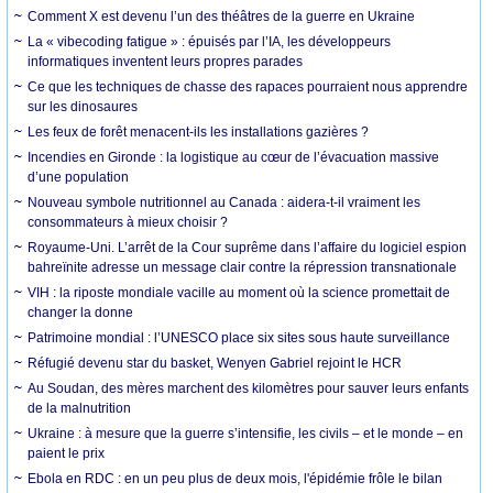
Comment X est devenu l’un des théâtres de la guerre en Ukraine
La « vibecoding fatigue » : épuisés par l’IA, les développeurs
informatiques inventent leurs propres parades
Ce que les techniques de chasse des rapaces pourraient nous apprendre
sur les dinosaures
Les feux de forêt menacent-ils les installations gazières ?
Incendies en Gironde : la logistique au cœur de l’évacuation massive
d’une population
Nouveau symbole nutritionnel au Canada : aidera-t-il vraiment les
consommateurs à mieux choisir ?
Royaume-Uni. L’arrêt de la Cour suprême dans l’affaire du logiciel espion
bahreïnite adresse un message clair contre la répression transnationale
VIH : la riposte mondiale vacille au moment où la science promettait de
changer la donne
Patrimoine mondial : l’UNESCO place six sites sous haute surveillance
Réfugié devenu star du basket, Wenyen Gabriel rejoint le HCR
Au Soudan, des mères marchent des kilomètres pour sauver leurs enfants
de la malnutrition
Ukraine : à mesure que la guerre s’intensifie, les civils – et le monde – en
paient le prix
Ebola en RDC : en un peu plus de deux mois, l'épidémie frôle le bilan