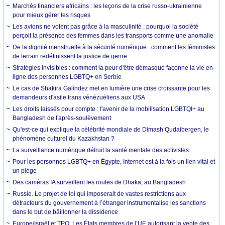
Marchés financiers africains : les leçons de la crise russo-ukrainienne
pour mieux gérer les risques
Les avions ne volent pas grâce à la masculinité : pourquoi la société
perçoit la présence des femmes dans les transports comme une anomalie
De la dignité menstruelle à la sécurité numérique : comment les féministes
de terrain redéfinissent la justice de genre
Stratégies invisibles : comment la peur d'être démasqué façonne la vie en
ligne des personnes LGBTQ+ en Serbie
Le cas de Shakira Galíndez met en lumière une crise croissante pour les
demandeurs d'asile trans vénézuéliens aux USA
Les droits laissés pour compte : l'avenir de la mobilisation LGBTQI+ au
Bangladesh de l'après-soulèvement
Qu'est-ce qui explique la célébrité mondiale de Dimash Qudaibergen, le
phénomène culturel du Kazakhstan ?
La surveillance numérique détruit la santé mentale des activistes
Pour les personnes LGBTQ+ en Égypte, Internet est à la fois un lien vital et
un piège
Des caméras IA surveillent les routes de Dhaka, au Bangladesh
Russie. Le projet de loi qui imposerait de vastes restrictions aux
détracteurs du gouvernement à l’étranger instrumentalise les sanctions
dans le but de bâillonner la dissidence
Europe/Israël et TPO. Les États membres de l’UE autorisant la vente des