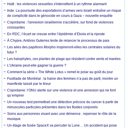
Haïti : les violences sexuelles s'intensifient à un rythme alarmant
Inde. La poursuite des exportations d’armes vers Israël entraîne un risque
de complicité dans le génocide en cours à Gaza – nouvelle enquête
Cisjordanie : l'annexion israélienne s'accélère, sur fond de violences
croissantes
En RDC, l’écart se creuse entre l’épidémie d’Ebola et la riposte
À Chypre, António Guterres tente de relancer le processus de paix
Les ailes des papillons Morpho inspireront-elles les centrales solaires du
futur ?
Les halophytes, ces plantes de plage qui résistent contre vents et marées
L’Ukraine peut-elle gagner la guerre ?
Comment la série « The White Lotus » remet le polar au goût du jour
Fusillade de Montréal : la haine des femmes n’a pas de parti, montre un
manifeste laissé par le tireur
Cisjordanie: l’ONU alerte sur une violence et une annexion qui ne font
qu’empirer
Un nouveau test permettrait une détection précoce du cancer à partir de
minuscules particules présentes dans les fluides corporels
Soins aux personnes vivant avec une démence : repenser le rôle de la
musique
Un étage de fusée SpaceX va percuter la Lune… Un accident qui pose