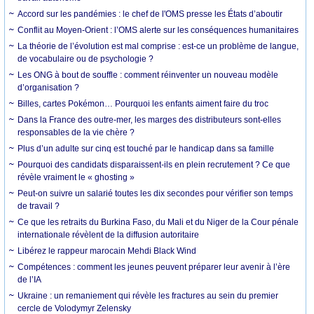
Accord sur les pandémies : le chef de l'OMS presse les États d’aboutir
Conflit au Moyen-Orient : l’OMS alerte sur les conséquences humanitaires
La théorie de l’évolution est mal comprise : est-ce un problème de langue,
de vocabulaire ou de psychologie ?
Les ONG à bout de souffle : comment réinventer un nouveau modèle
d’organisation ?
Billes, cartes Pokémon… Pourquoi les enfants aiment faire du troc
Dans la France des outre-mer, les marges des distributeurs sont-elles
responsables de la vie chère ?
Plus d’un adulte sur cinq est touché par le handicap dans sa famille
Pourquoi des candidats disparaissent-ils en plein recrutement ? Ce que
révèle vraiment le « ghosting »
Peut-on suivre un salarié toutes les dix secondes pour vérifier son temps
de travail ?
Ce que les retraits du Burkina Faso, du Mali et du Niger de la Cour pénale
internationale révèlent de la diffusion autoritaire
Libérez le rappeur marocain Mehdi Black Wind
Compétences : comment les jeunes peuvent préparer leur avenir à l’ère
de l’IA
Ukraine : un remaniement qui révèle les fractures au sein du premier
cercle de Volodymyr Zelensky