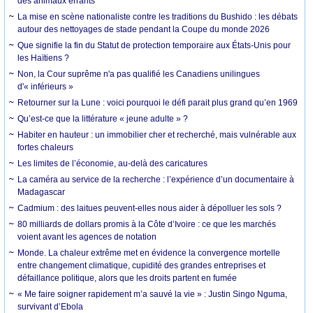
des animaux errants
La mise en scène nationaliste contre les traditions du Bushido : les débats
autour des nettoyages de stade pendant la Coupe du monde 2026
Que signifie la fin du Statut de protection temporaire aux États-Unis pour
les Haïtiens ?
Non, la Cour suprême n'a pas qualifié les Canadiens unilingues
d'« inférieurs »
Retourner sur la Lune : voici pourquoi le défi parait plus grand qu’en 1969
Qu’est-ce que la littérature « jeune adulte » ?
Habiter en hauteur : un immobilier cher et recherché, mais vulnérable aux
fortes chaleurs
Les limites de l’économie, au-delà des caricatures
La caméra au service de la recherche : l’expérience d’un documentaire à
Madagascar
Cadmium : des laitues peuvent-elles nous aider à dépolluer les sols ?
80 milliards de dollars promis à la Côte d’Ivoire : ce que les marchés
voient avant les agences de notation
Monde. La chaleur extrême met en évidence la convergence mortelle
entre changement climatique, cupidité des grandes entreprises et
défaillance politique, alors que les droits partent en fumée
« Me faire soigner rapidement m’a sauvé la vie » : Justin Singo Nguma,
survivant d’Ebola