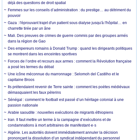
déjà des questions de droit spatial
Femmes sur les conseils d’administration : du prestige… au détriment du
pouvoir
Gaza : l'éprouvant trajet d'un patient sous dialyse jusqu'à l'hôpital… en
charrette tirée par un âne
Mali. Des preuves de crimes de guerre commis par des groupes armés
dans la région de Gao
Des empereurs romains à Donald Trump : quand les dirigeants politiques
se montrent dans les enceintes sportives
Forces de l’ordre et recours aux armes : comment la Révolution française
a posé les termes du débat
Une icône méconnue du marronnage : Selomoh del Castilho et le
capitaine Broos
Ils prétendaient revenir de Terre sainte : comment les poètes médiévaux
démasquaient les faux pèlerins
Sénégal : comment le football est passé d’un héritage colonial à une
passion nationale
Arabie saoudite : nouvelles exécutions de migrants éthiopiens
Iran. Il faut mettre un terme à la campagne d’exécutions et de
condamnations à mort arbitraires de manifestant·e·s
Algérie. Les autorités doivent immédiatement annuler la décision
prononçant la dissolution d’un syndicat indépendant du personnel