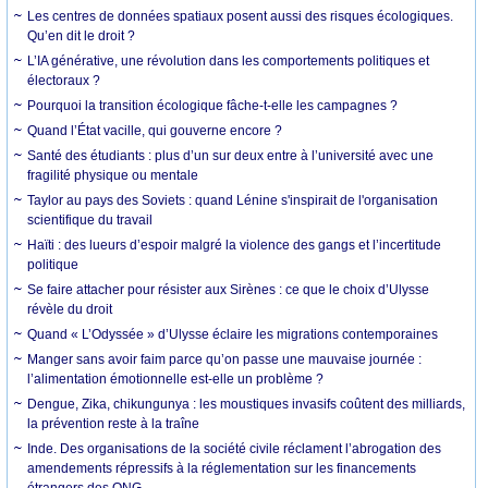
Les centres de données spatiaux posent aussi des risques écologiques.
Qu’en dit le droit ?
L’IA générative, une révolution dans les comportements politiques et
électoraux ?
Pourquoi la transition écologique fâche-t-elle les campagnes ?
Quand l’État vacille, qui gouverne encore ?
Santé des étudiants : plus d’un sur deux entre à l’université avec une
fragilité physique ou mentale
Taylor au pays des Soviets : quand Lénine s'inspirait de l'organisation
scientifique du travail
Haïti : des lueurs d’espoir malgré la violence des gangs et l’incertitude
politique
Se faire attacher pour résister aux Sirènes : ce que le choix d’Ulysse
révèle du droit
Quand « L’Odyssée » d’Ulysse éclaire les migrations contemporaines
Manger sans avoir faim parce qu’on passe une mauvaise journée :
l’alimentation émotionnelle est-elle un problème ?
Dengue, Zika, chikungunya : les moustiques invasifs coûtent des milliards,
la prévention reste à la traîne
Inde. Des organisations de la société civile réclament l’abrogation des
amendements répressifs à la réglementation sur les financements
étrangers des ONG