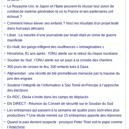
Le Royaume-Uni, le Japon et l’Italie peuvent-ils réussir leur avion de
combat de sixième génération là où la France et ses partenaires ont
échoué ?
Comment mieux élever ses enfants ? Voici les résultats d'un projet testé
dans huit pays africains
Liban : Le meurtre d’une journaliste par Israël était un crime de guerre
manifeste
En Haïti, les gangs infligent des souffrances « inimaginables »
Hiroshima, 81 ans après : l'ONU alerte sur le retour du risque nucléaire
Soudan du Sud : l’ONU alerte sur un pays à la croisée des chemins
300 jours de cessez-le-feu, 300 enfants tués à Gaza
Afghanistan : une récolte de blé prometteuse menacée par la hausse du
prix des engrais
Soutenir l’intégrité de l’information à Sao Tomé-et-Principe à l’approche
des élections
En RDC, Ebola s’invite dans les camps de déplacés
EN DIRECT - Réunion du Conseil de sécurité sur le Soudan du Sud
Les entreprises qui passent à la semaine de quatre jours sont-elles plus
productives ? Une étude menée sur 15 entreprises apporte des réponses
Quand la paix devient suspecte : pourquoi Peter Thiel voit le pape comme
l’Antéchrist