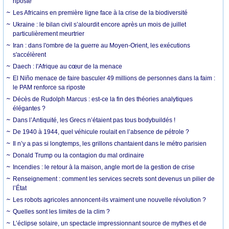
riposte
Les Africains en première ligne face à la crise de la biodiversité
Ukraine : le bilan civil s’alourdit encore après un mois de juillet
particulièrement meurtrier
Iran : dans l'ombre de la guerre au Moyen-Orient, les exécutions
s'accélèrent
Daech : l'Afrique au cœur de la menace
El Niño menace de faire basculer 49 millions de personnes dans la faim :
le PAM renforce sa riposte
Décès de Rudolph Marcus : est-ce la fin des théories analytiques
élégantes ?
Dans l’Antiquité, les Grecs n’étaient pas tous bodybuildés !
De 1940 à 1944, quel véhicule roulait en l’absence de pétrole ?
Il n’y a pas si longtemps, les grillons chantaient dans le métro parisien
Donald Trump ou la contagion du mal ordinaire
Incendies : le retour à la maison, angle mort de la gestion de crise
Renseignement : comment les services secrets sont devenus un pilier de
l’État
Les robots agricoles annoncent-ils vraiment une nouvelle révolution ?
Quelles sont les limites de la clim ?
L’éclipse solaire, un spectacle impressionnant source de mythes et de