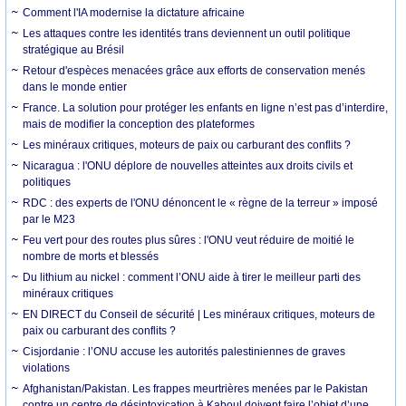
Comment l'IA modernise la dictature africaine
Les attaques contre les identités trans deviennent un outil politique
stratégique au Brésil
Retour d'espèces menacées grâce aux efforts de conservation menés
dans le monde entier
France. La solution pour protéger les enfants en ligne n’est pas d’interdire,
mais de modifier la conception des plateformes
Les minéraux critiques, moteurs de paix ou carburant des conflits ?
Nicaragua : l'ONU déplore de nouvelles atteintes aux droits civils et
politiques
RDC : des experts de l'ONU dénoncent le « règne de la terreur » imposé
par le M23
Feu vert pour des routes plus sûres : l'ONU veut réduire de moitié le
nombre de morts et blessés
Du lithium au nickel : comment l’ONU aide à tirer le meilleur parti des
minéraux critiques
EN DIRECT du Conseil de sécurité | Les minéraux critiques, moteurs de
paix ou carburant des conflits ?
Cisjordanie : l’ONU accuse les autorités palestiniennes de graves
violations
Afghanistan/Pakistan. Les frappes meurtrières menées par le Pakistan
contre un centre de désintoxication à Kaboul doivent faire l’objet d’une