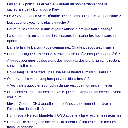
Les enjeux politiques et religieux autour du bombardement de la
cathédrale de la Dormition à Kiev
Le « SAVE America Act » : réforme de bon sens ou manœuvre partisane ?
Les gauchers votent-ils plus à gauche ?
Pourquoi le camping séduit toujours autant (alors que tout a changé)
La sonobiopsie ou comment les ultrasons font parler les tissus sans les
opérer
Dans la famille Darwin, vous connaissiez Charles, découvrez Francis
Pourquoi l’algue « Ostreopsis » envahit-elle la côte basque chaque été ?
Afrique : pourquoi les décisions des tribunaux des droits humains restent
souvent lettre morte
Covid long : et si ce n'était pas une seule maladie, mais plusieurs ?
Qu’arrive-t-il à votre sang lorsque vous êtes stressé ?
« Vos trajets quotidiens sont plus dangereux que mon ancien métier »
Quel consentement autochtone ? Ce que nous apprend un exemple venu
d’ailleurs
Moyen-Orient : l’ONU appelle à une désescalade immédiate face à
l’extension des hostilités
Hommage à Nelson Mandela : l’ONU appelle à faire reculer les inégalités
Comment le mariage, le divorce et la parentalité influencent le recours au
travail autonome