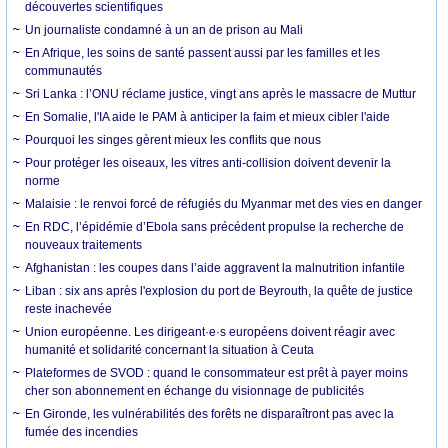
découvertes scientifiques
Un journaliste condamné à un an de prison au Mali
En Afrique, les soins de santé passent aussi par les familles et les
communautés
Sri Lanka : l’ONU réclame justice, vingt ans après le massacre de Muttur
En Somalie, l'IA aide le PAM à anticiper la faim et mieux cibler l'aide
Pourquoi les singes gèrent mieux les conflits que nous
Pour protéger les oiseaux, les vitres anti-collision doivent devenir la
norme
Malaisie : le renvoi forcé de réfugiés du Myanmar met des vies en danger
En RDC, l’épidémie d’Ebola sans précédent propulse la recherche de
nouveaux traitements
Afghanistan : les coupes dans l’aide aggravent la malnutrition infantile
Liban : six ans après l'explosion du port de Beyrouth, la quête de justice
reste inachevée
Union européenne. Les dirigeant·e·s européens doivent réagir avec
humanité et solidarité concernant la situation à Ceuta
Plateformes de SVOD : quand le consommateur est prêt à payer moins
cher son abonnement en échange du visionnage de publicités
En Gironde, les vulnérabilités des forêts ne disparaîtront pas avec la
fumée des incendies