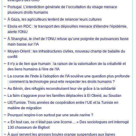
Portugal. L’interdiction générale de l’occultation du visage menace
plusieurs droits humains
À Gaza, les agriculteurs tentent de relancer leurs cultures
Ebola en RDC : le transport des dépouilles menace d'étendre l'épidémie,
alerte l'ONU
À Shanghai, le chef de l’ONU refuse qu’une poignée de puissances fasse
main basse sur l’IA
Moyen-Orient : les infrastructures civiles, nouveau champ de bataille du
conflit
Il n'y a de lien que humain : la raison de la valorisation de la créativité et
des liens humains à l'ère de l'IA
La course de l'Inde à l'adoption de l'IA soulève une question plus profonde
: comment la technologie peut-elle respecter les droits humains ?
Au Bénin, des réfugiés reconstruisent leur vie grâce à la solidarité
La faim s’aggrave pour les familles déplacées à El Obeid, au Soudan
UE/Tunisie. Trois années de coopération entre l’UE et la Tunisie en
matière de migration
Pourquoi respire-t-on surtout par une seule narine ?
« En tout cas, ce n’était pas une licorne… » Des sociologues ont interrogé
130 chasseurs de Bigfoot
À quoi servent les grosses boules orange suspendues aux lignes