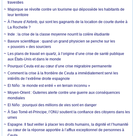
travesties
Majorque se révolte contre un tourisme qui dépossède les habitants de
leur territoire
À l’heure d’Airbnb, qui sont les gagnants de la location de courte durée à
La Rochelle ?
Inde : la crise de la classe moyenne nourrit la colère étudiante
Bavure scientifique : quand un grand physicien se penche sur les
« pouvoirs » des sourciers
Les plans de travail en quartz, à l’origine d’une crise de santé publique
aux États-Unis et dans le monde
Pourquoi Ceuta est au cœur d’une crise migratoire permanente
Comment la crise à la frontière de Ceuta a immédiatement servi les
intérêts de l’extrême droite espagnole
El Niño : le monde est entré « en terrain inconnu »
Moyen-Orient : Guterres alerte contre une guerre aux conséquences
mondiales
El Niño : pourquoi des millions de vies sont en danger
À Sao Tomé-et-Principe, l’ONU soutient la confiance des citoyens dans les
urnes
Espagne. Il faut veiller à placer les droits humains, la dignité et l’humanité
au cœur de la réponse apportée à l’afflux exceptionnel de personnes à
Ceuta