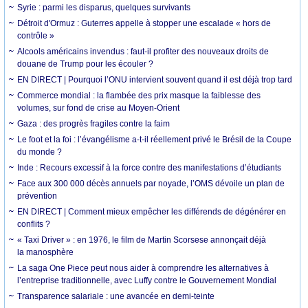
Syrie : parmi les disparus, quelques survivants
Détroit d'Ormuz : Guterres appelle à stopper une escalade « hors de
contrôle »
Alcools américains invendus : faut-il profiter des nouveaux droits de
douane de Trump pour les écouler ?
EN DIRECT | Pourquoi l’ONU intervient souvent quand il est déjà trop tard
Commerce mondial : la flambée des prix masque la faiblesse des
volumes, sur fond de crise au Moyen-Orient
Gaza : des progrès fragiles contre la faim
Le foot et la foi : l’évangélisme a-t-il réellement privé le Brésil de la Coupe
du monde ?
Inde : Recours excessif à la force contre des manifestations d’étudiants
Face aux 300 000 décès annuels par noyade, l’OMS dévoile un plan de
prévention
EN DIRECT | Comment mieux empêcher les différends de dégénérer en
conflits ?
« Taxi Driver » : en 1976, le film de Martin Scorsese annonçait déjà
la manosphère
La saga One Piece peut nous aider à comprendre les alternatives à
l’entreprise traditionnelle, avec Luffy contre le Gouvernement Mondial
Transparence salariale : une avancée en demi-teinte