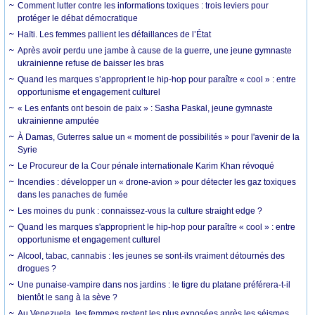
Comment lutter contre les informations toxiques : trois leviers pour
protéger le débat démocratique
Haïti. Les femmes pallient les défaillances de l’État
Après avoir perdu une jambe à cause de la guerre, une jeune gymnaste
ukrainienne refuse de baisser les bras
Quand les marques s’approprient le hip-hop pour paraître « cool » : entre
opportunisme et engagement culturel
« Les enfants ont besoin de paix » : Sasha Paskal, jeune gymnaste
ukrainienne amputée
À Damas, Guterres salue un « moment de possibilités » pour l'avenir de la
Syrie
Le Procureur de la Cour pénale internationale Karim Khan révoqué
Incendies : développer un « drone-avion » pour détecter les gaz toxiques
dans les panaches de fumée
Les moines du punk : connaissez-vous la culture straight edge ?
Quand les marques s'approprient le hip-hop pour paraître « cool » : entre
opportunisme et engagement culturel
Alcool, tabac, cannabis : les jeunes se sont-ils vraiment détournés des
drogues ?
Une punaise-vampire dans nos jardins : le tigre du platane préférera-t-il
bientôt le sang à la sève ?
Au Venezuela, les femmes restent les plus exposées après les séismes