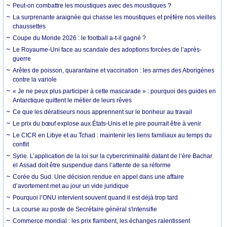
Peut-on combattre les moustiques avec des moustiques ?
La surprenante araignée qui chasse les moustiques et préfère nos vieilles
chaussettes
Coupe du Monde 2026 : le football a-t-il gagné ?
Le Royaume-Uni face au scandale des adoptions forcées de l’après-
guerre
Arêtes de poisson, quarantaine et vaccination : les armes des Aborigènes
contre la variole
« Je ne peux plus participer à cette mascarade » : pourquoi des guides en
Antarctique quittent le métier de leurs rêves
Ce que les dératiseurs nous apprennent sur le bonheur au travail
Le prix du bœuf explose aux États-Unis et le pire pourrait être à venir
Le CICR en Libye et au Tchad : maintenir les liens familiaux au temps du
conflit
Syrie. L’application de la loi sur la cybercriminalité datant de l’ère Bachar
el Assad doit être suspendue dans l’attente de sa réforme
Corée du Sud. Une décision rendue en appel dans une affaire
d’avortement met au jour un vide juridique
Pourquoi l’ONU intervient souvent quand il est déjà trop tard
La course au poste de Secrétaire général s'intensifie
Commerce mondial : les prix flambent, les échanges ralentissent