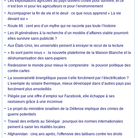
Les exploitations agricoles au pays doivent croître pour survivre, et ce
n’est bon ni pour les agriculteurs ni pour l’environnement
Accompagner la fin de vie et le deuil : ce que nous apprend « La vie
devant soi »
Route 66 : cent ans d’un mythe qui ne raconte pas toute l’histoire
Les IA génératives à la recherche d’un modèle d’affaires viable pourront-
elles survivre sans publicité ?
Aux États-Unis, les universités peinent à enrayer le recul de la lecture
« Ils sont parmi nous » : la nouvelle plateforme de la Maison-Blanche et la
déshumanisation des sans-papiers
Redessiner le monde pour mieux le comprendre : le pouvoir politique des
contre-cartes
La souveraineté énergétique passe-t-elle forcément par l’électrification ?
L’exemple du solaire thermique, mieux développé dans d’autres pays pas
forcément plus ensoleillés
Piégée par une offre d’emploi sur Facebook, elle échappe à ses
ravisseurs grâce à une inconnue
Le projet du ministère israélien de la Défense implique des crimes de
guerre potentiels
Travail des enfants au Sénégal : pourquoi les normes internationales
peinent à saisir les réalités locales
Afghanistan : cinq ans après, l'offensive des talibans contre les droits