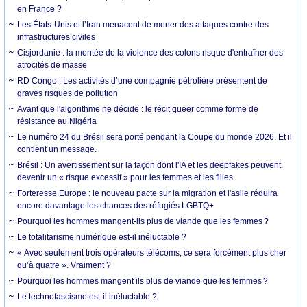
en France ?
Les États-Unis et l’Iran menacent de mener des attaques contre des
infrastructures civiles
Cisjordanie : la montée de la violence des colons risque d'entraîner des
atrocités de masse
RD Congo : Les activités d’une compagnie pétrolière présentent de
graves risques de pollution
Avant que l'algorithme ne décide : le récit queer comme forme de
résistance au Nigéria
Le numéro 24 du Brésil sera porté pendant la Coupe du monde 2026. Et il
contient un message.
Brésil : Un avertissement sur la façon dont l'IA et les deepfakes peuvent
devenir un « risque excessif » pour les femmes et les filles
Forteresse Europe : le nouveau pacte sur la migration et l'asile réduira
encore davantage les chances des réfugiés LGBTQ+
Pourquoi les hommes mangent-ils plus de viande que les femmes ?
Le totalitarisme numérique est-il inéluctable ?
« Avec seulement trois opérateurs télécoms, ce sera forcément plus cher
qu’à quatre ». Vraiment ?
Pourquoi les hommes mangent ils plus de viande que les femmes ?
Le technofascisme est-il inéluctable ?