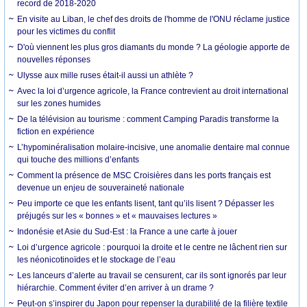
record de 2018-2020
En visite au Liban, le chef des droits de l'homme de l'ONU réclame justice
pour les victimes du conflit
D'où viennent les plus gros diamants du monde ? La géologie apporte de
nouvelles réponses
Ulysse aux mille ruses était-il aussi un athlète ?
Avec la loi d’urgence agricole, la France contrevient au droit international
sur les zones humides
De la télévision au tourisme : comment Camping Paradis transforme la
fiction en expérience
L’hypominéralisation molaire-incisive, une anomalie dentaire mal connue
qui touche des millions d’enfants
Comment la présence de MSC Croisières dans les ports français est
devenue un enjeu de souveraineté nationale
Peu importe ce que les enfants lisent, tant qu’ils lisent ? Dépasser les
préjugés sur les « bonnes » et « mauvaises lectures »
Indonésie et Asie du Sud-Est : la France a une carte à jouer
Loi d’urgence agricole : pourquoi la droite et le centre ne lâchent rien sur
les néonicotinoïdes et le stockage de l’eau
Les lanceurs d’alerte au travail se censurent, car ils sont ignorés par leur
hiérarchie. Comment éviter d’en arriver à un drame ?
Peut-on s’inspirer du Japon pour repenser la durabilité de la filière textile