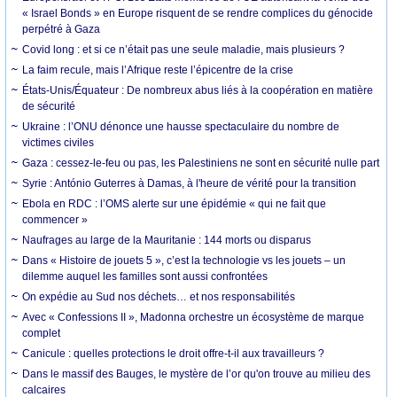
« Israel Bonds » en Europe risquent de se rendre complices du génocide
perpétré à Gaza
Covid long : et si ce n’était pas une seule maladie, mais plusieurs ?
La faim recule, mais l’Afrique reste l’épicentre de la crise
États-Unis/Équateur : De nombreux abus liés à la coopération en matière
de sécurité
Ukraine : l’ONU dénonce une hausse spectaculaire du nombre de
victimes civiles
Gaza : cessez-le-feu ou pas, les Palestiniens ne sont en sécurité nulle part
Syrie : António Guterres à Damas, à l'heure de vérité pour la transition
Ebola en RDC : l’OMS alerte sur une épidémie « qui ne fait que
commencer »
Naufrages au large de la Mauritanie : 144 morts ou disparus
Dans « Histoire de jouets 5 », c’est la technologie vs les jouets – un
dilemme auquel les familles sont aussi confrontées
On expédie au Sud nos déchets… et nos responsabilités
Avec « Confessions II », Madonna orchestre un écosystème de marque
complet
Canicule : quelles protections le droit offre-t-il aux travailleurs ?
Dans le massif des Bauges, le mystère de l’or qu'on trouve au milieu des
calcaires