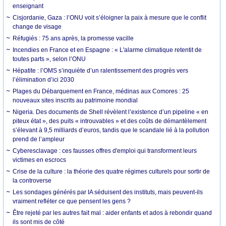
enseignant
Cisjordanie, Gaza : l’ONU voit s’éloigner la paix à mesure que le conflit
change de visage
Réfugiés : 75 ans après, la promesse vacille
Incendies en France et en Espagne : « L'alarme climatique retentit de
toutes parts », selon l’ONU
Hépatite : l’OMS s’inquiète d’un ralentissement des progrès vers
l’élimination d’ici 2030
Plages du Débarquement en France, médinas aux Comores : 25
nouveaux sites inscrits au patrimoine mondial
Nigeria. Des documents de Shell révèlent l’existence d’un pipeline « en
piteux état », des puits « introuvables » et des coûts de démantèlement
s’élevant à 9,5 milliards d’euros, tandis que le scandale lié à la pollution
prend de l’ampleur
Cyberesclavage : ces fausses offres d'emploi qui transforment leurs
victimes en escrocs
Crise de la culture : la théorie des quatre régimes culturels pour sortir de
la controverse
Les sondages générés par IA séduisent des instituts, mais peuvent-ils
vraiment refléter ce que pensent les gens ?
Être rejeté par les autres fait mal : aider enfants et ados à rebondir quand
ils sont mis de côté