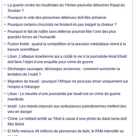
La guerre contre les houthistes du Yémen peut-elle détourner Riyad du
Soudan ?
Pourquoi le vote des personnes détenues doit être préservé
Pourquoi certains chocolats ne fondent-ils pas malgré la chaleur ?
Pourquoi le fait de naître sans défense pourrait être l’une des plus
grandes forces de l’humanité
Fusion froide : quand la compétition et la pression médiatique virent à la
bavure scientifique
Liban. L’attaque israélienne qui a coûté la vie à la journaliste Amal Khalil
doit faire l’objet d’une enquête pour crime de guerre
Décharges sauvages, décharges anciennes : comment surmonter la
tentation de l’oubli ?
Migration de travail : pourquoi l'Afrique ne peut pas miser uniquement sur
l'emploi à l'étranger
Liban : Le meurtre d’une journaliste par Israël est un crime de guerre
manifeste
Israël : Les retards imposés aux ambulances palestiniennes mettent des
vies en danger
Chine. Le militant arrêté au Tibet à cause d’une photo du dalaï-lama doit
être libéré
El Niño menace 49 millions de personnes de faim, le PAM intensifie sa