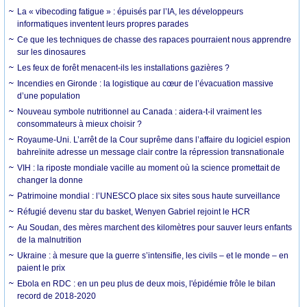
La « vibecoding fatigue » : épuisés par l’IA, les développeurs
informatiques inventent leurs propres parades
Ce que les techniques de chasse des rapaces pourraient nous apprendre
sur les dinosaures
Les feux de forêt menacent-ils les installations gazières ?
Incendies en Gironde : la logistique au cœur de l’évacuation massive
d’une population
Nouveau symbole nutritionnel au Canada : aidera-t-il vraiment les
consommateurs à mieux choisir ?
Royaume-Uni. L’arrêt de la Cour suprême dans l’affaire du logiciel espion
bahreïnite adresse un message clair contre la répression transnationale
VIH : la riposte mondiale vacille au moment où la science promettait de
changer la donne
Patrimoine mondial : l’UNESCO place six sites sous haute surveillance
Réfugié devenu star du basket, Wenyen Gabriel rejoint le HCR
Au Soudan, des mères marchent des kilomètres pour sauver leurs enfants
de la malnutrition
Ukraine : à mesure que la guerre s’intensifie, les civils – et le monde – en
paient le prix
Ebola en RDC : en un peu plus de deux mois, l'épidémie frôle le bilan
record de 2018-2020