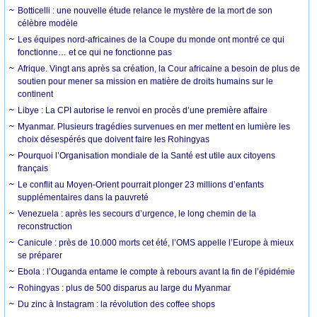
Botticelli : une nouvelle étude relance le mystère de la mort de son
célèbre modèle
Les équipes nord-africaines de la Coupe du monde ont montré ce qui
fonctionne… et ce qui ne fonctionne pas
Afrique. Vingt ans après sa création, la Cour africaine a besoin de plus de
soutien pour mener sa mission en matière de droits humains sur le
continent
Libye : La CPI autorise le renvoi en procès d’une première affaire
Myanmar. Plusieurs tragédies survenues en mer mettent en lumière les
choix désespérés que doivent faire les Rohingyas
Pourquoi l’Organisation mondiale de la Santé est utile aux citoyens
français
Le conflit au Moyen-Orient pourrait plonger 23 millions d’enfants
supplémentaires dans la pauvreté
Venezuela : après les secours d’urgence, le long chemin de la
reconstruction
Canicule : près de 10.000 morts cet été, l’OMS appelle l’Europe à mieux
se préparer
Ebola : l’Ouganda entame le compte à rebours avant la fin de l’épidémie
Rohingyas : plus de 500 disparus au large du Myanmar
Du zinc à Instagram : la révolution des coffee shops