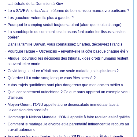
cathédrale de la Dormition à Kiev
Le « SAVE America Act » : réforme de bon sens ou manœuvre partisane ?
Les gauchers votent-ils plus à gauche ?
Pourquoi le camping séduit toujours autant (alors que tout a changé)
La sonobiopsie ou comment les ultrasons font parler les tissus sans les
opérer
Dans la famille Darwin, vous connaissiez Charles, découvrez Francis
Pourquoi l’algue « Ostreopsis » envahit-elle la côte basque chaque été ?
Afrique : pourquoi les décisions des tribunaux des droits humains restent
souvent lettre morte
Covid long : et si ce n'était pas une seule maladie, mais plusieurs ?
Qu’arrive-t-il à votre sang lorsque vous êtes stressé ?
« Vos trajets quotidiens sont plus dangereux que mon ancien métier »
Quel consentement autochtone ? Ce que nous apprend un exemple venu
d’ailleurs
Moyen-Orient : l’ONU appelle à une désescalade immédiate face à
l’extension des hostilités
Hommage à Nelson Mandela : l’ONU appelle à faire reculer les inégalités
Comment le mariage, le divorce et la parentalité influencent le recours au
travail autonome
Accord sur les pandémies : le chef de l'OMS presse les États d’aboutir