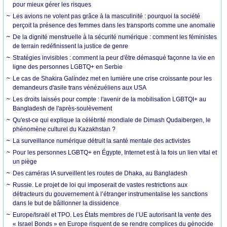
pour mieux gérer les risques
Les avions ne volent pas grâce à la masculinité : pourquoi la société
perçoit la présence des femmes dans les transports comme une anomalie
De la dignité menstruelle à la sécurité numérique : comment les féministes
de terrain redéfinissent la justice de genre
Stratégies invisibles : comment la peur d'être démasqué façonne la vie en
ligne des personnes LGBTQ+ en Serbie
Le cas de Shakira Galíndez met en lumière une crise croissante pour les
demandeurs d'asile trans vénézuéliens aux USA
Les droits laissés pour compte : l'avenir de la mobilisation LGBTQI+ au
Bangladesh de l'après-soulèvement
Qu'est-ce qui explique la célébrité mondiale de Dimash Qudaibergen, le
phénomène culturel du Kazakhstan ?
La surveillance numérique détruit la santé mentale des activistes
Pour les personnes LGBTQ+ en Égypte, Internet est à la fois un lien vital et
un piège
Des caméras IA surveillent les routes de Dhaka, au Bangladesh
Russie. Le projet de loi qui imposerait de vastes restrictions aux
détracteurs du gouvernement à l’étranger instrumentalise les sanctions
dans le but de bâillonner la dissidence
Europe/Israël et TPO. Les États membres de l’UE autorisant la vente des
« Israel Bonds » en Europe risquent de se rendre complices du génocide