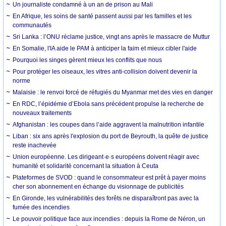
Un journaliste condamné à un an de prison au Mali
En Afrique, les soins de santé passent aussi par les familles et les
communautés
Sri Lanka : l’ONU réclame justice, vingt ans après le massacre de Muttur
En Somalie, l'IA aide le PAM à anticiper la faim et mieux cibler l'aide
Pourquoi les singes gèrent mieux les conflits que nous
Pour protéger les oiseaux, les vitres anti-collision doivent devenir la
norme
Malaisie : le renvoi forcé de réfugiés du Myanmar met des vies en danger
En RDC, l’épidémie d’Ebola sans précédent propulse la recherche de
nouveaux traitements
Afghanistan : les coupes dans l’aide aggravent la malnutrition infantile
Liban : six ans après l'explosion du port de Beyrouth, la quête de justice
reste inachevée
Union européenne. Les dirigeant·e·s européens doivent réagir avec
humanité et solidarité concernant la situation à Ceuta
Plateformes de SVOD : quand le consommateur est prêt à payer moins
cher son abonnement en échange du visionnage de publicités
En Gironde, les vulnérabilités des forêts ne disparaîtront pas avec la
fumée des incendies
Le pouvoir politique face aux incendies : depuis la Rome de Néron, un