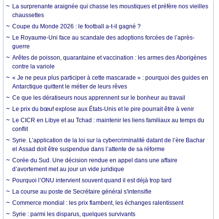
La surprenante araignée qui chasse les moustiques et préfère nos vieilles
chaussettes
Coupe du Monde 2026 : le football a-t-il gagné ?
Le Royaume-Uni face au scandale des adoptions forcées de l’après-
guerre
Arêtes de poisson, quarantaine et vaccination : les armes des Aborigènes
contre la variole
« Je ne peux plus participer à cette mascarade » : pourquoi des guides en
Antarctique quittent le métier de leurs rêves
Ce que les dératiseurs nous apprennent sur le bonheur au travail
Le prix du bœuf explose aux États-Unis et le pire pourrait être à venir
Le CICR en Libye et au Tchad : maintenir les liens familiaux au temps du
conflit
Syrie. L’application de la loi sur la cybercriminalité datant de l’ère Bachar
el Assad doit être suspendue dans l’attente de sa réforme
Corée du Sud. Une décision rendue en appel dans une affaire
d’avortement met au jour un vide juridique
Pourquoi l’ONU intervient souvent quand il est déjà trop tard
La course au poste de Secrétaire général s'intensifie
Commerce mondial : les prix flambent, les échanges ralentissent
Syrie : parmi les disparus, quelques survivants