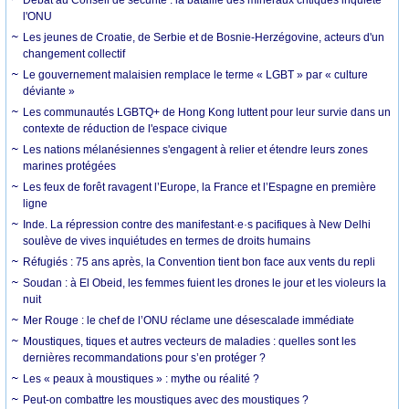
l'ONU
Les jeunes de Croatie, de Serbie et de Bosnie-Herzégovine, acteurs d'un
changement collectif
Le gouvernement malaisien remplace le terme « LGBT » par « culture
déviante »
Les communautés LGBTQ+ de Hong Kong luttent pour leur survie dans un
contexte de réduction de l'espace civique
Les nations mélanésiennes s'engagent à relier et étendre leurs zones
marines protégées
Les feux de forêt ravagent l’Europe, la France et l’Espagne en première
ligne
Inde. La répression contre des manifestant·e·s pacifiques à New Delhi
soulève de vives inquiétudes en termes de droits humains
Réfugiés : 75 ans après, la Convention tient bon face aux vents du repli
Soudan : à El Obeid, les femmes fuient les drones le jour et les violeurs la
nuit
Mer Rouge : le chef de l’ONU réclame une désescalade immédiate
Moustiques, tiques et autres vecteurs de maladies : quelles sont les
dernières recommandations pour s’en protéger ?
Les « peaux à moustiques » : mythe ou réalité ?
Peut-on combattre les moustiques avec des moustiques ?