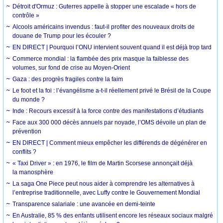
Détroit d'Ormuz : Guterres appelle à stopper une escalade « hors de
contrôle »
Alcools américains invendus : faut-il profiter des nouveaux droits de
douane de Trump pour les écouler ?
EN DIRECT | Pourquoi l’ONU intervient souvent quand il est déjà trop tard
Commerce mondial : la flambée des prix masque la faiblesse des
volumes, sur fond de crise au Moyen-Orient
Gaza : des progrès fragiles contre la faim
Le foot et la foi : l’évangélisme a-t-il réellement privé le Brésil de la Coupe
du monde ?
Inde : Recours excessif à la force contre des manifestations d’étudiants
Face aux 300 000 décès annuels par noyade, l’OMS dévoile un plan de
prévention
EN DIRECT | Comment mieux empêcher les différends de dégénérer en
conflits ?
« Taxi Driver » : en 1976, le film de Martin Scorsese annonçait déjà
la manosphère
La saga One Piece peut nous aider à comprendre les alternatives à
l’entreprise traditionnelle, avec Luffy contre le Gouvernement Mondial
Transparence salariale : une avancée en demi-teinte
En Australie, 85 % des enfants utilisent encore les réseaux sociaux malgré