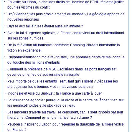
En visite au Liban, le chef des droits de l'homme de l'ONU réclame justice
pour les victimes du conflit
D'où viennent les plus gros diamants du monde ? La géologie apporte de
nouvelles réponses
Ulysse aux mille ruses était-il aussi un athlète ?
Avec la loi d’urgence agricole, la France contrevient au droit international
sur les zones humides
De la télévision au tourisme : comment Camping Paradis transforme la
fiction en expérience
L’hypominéralisation molaire-incisive, une anomalie dentaire mal connue
qui touche des millions d’enfants
Comment la présence de MSC Croisières dans les ports français est
devenue un enjeu de souveraineté nationale
Peu importe ce que les enfants lisent, tant qu’ils lisent ? Dépasser les
préjugés sur les « bonnes » et « mauvaises lectures »
Indonésie et Asie du Sud-Est : la France a une carte à jouer
Loi d’urgence agricole : pourquoi la droite et le centre ne lâchent rien sur
les néonicotinoïdes et le stockage de l’eau
Les lanceurs d’alerte au travail se censurent, car ils sont ignorés par leur
hiérarchie. Comment éviter d’en arriver à un drame ?
Peut-on s’inspirer du Japon pour repenser la durabilité de la filière textile
en France ?