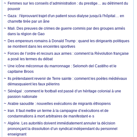
Femmes sur les conseils d’administration : du prestige… au détriment du
pouvoir
Gaza : l'éprouvant trajet d'un patient sous dialyse jusqu'à l'hôpital… en
charrette tirée par un âne
Mali. Des preuves de crimes de guerre commis par des groupes armés
dans la région de Gao
Des empereurs romains à Donald Trump : quand les dirigeants politiques
se montrent dans les enceintes sportives
Forces de l’ordre et recours aux armes : comment la Révolution française
a posé les termes du débat
Une icône méconnue du marronnage : Selomoh del Castilho et le
capitaine Broos
Ils prétendaient revenir de Terre sainte : comment les poètes médiévaux
démasquaient les faux pèlerins
Sénégal : comment le football est passé d’un héritage colonial à une
passion nationale
Arabie saoudite : nouvelles exécutions de migrants éthiopiens
Iran. Il faut mettre un terme à la campagne d’exécutions et de
condamnations à mort arbitraires de manifestant·e·s
Algérie. Les autorités doivent immédiatement annuler la décision
prononçant la dissolution d’un syndicat indépendant du personnel
enseignant