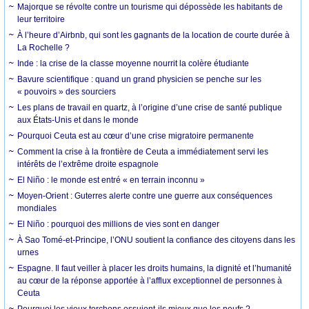
Majorque se révolte contre un tourisme qui dépossède les habitants de
leur territoire
À l’heure d’Airbnb, qui sont les gagnants de la location de courte durée à
La Rochelle ?
Inde : la crise de la classe moyenne nourrit la colère étudiante
Bavure scientifique : quand un grand physicien se penche sur les
« pouvoirs » des sourciers
Les plans de travail en quartz, à l’origine d’une crise de santé publique
aux États-Unis et dans le monde
Pourquoi Ceuta est au cœur d’une crise migratoire permanente
Comment la crise à la frontière de Ceuta a immédiatement servi les
intérêts de l’extrême droite espagnole
El Niño : le monde est entré « en terrain inconnu »
Moyen-Orient : Guterres alerte contre une guerre aux conséquences
mondiales
El Niño : pourquoi des millions de vies sont en danger
À Sao Tomé-et-Principe, l’ONU soutient la confiance des citoyens dans les
urnes
Espagne. Il faut veiller à placer les droits humains, la dignité et l’humanité
au cœur de la réponse apportée à l’afflux exceptionnel de personnes à
Ceuta
Pourquoi les vieux torchons essuient-ils mieux que les neufs ?