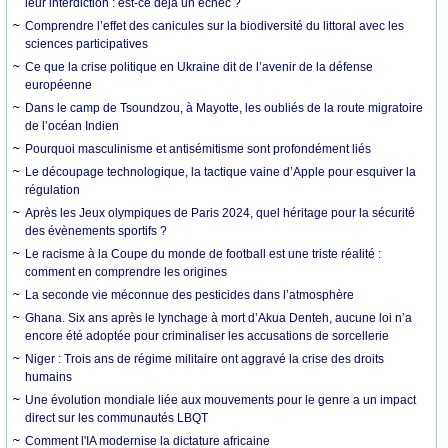
leur interdiction : est-ce déjà un échec ?
Comprendre l’effet des canicules sur la biodiversité du littoral avec les
sciences participatives
Ce que la crise politique en Ukraine dit de l’avenir de la défense
européenne
Dans le camp de Tsoundzou, à Mayotte, les oubliés de la route migratoire
de l’océan Indien
Pourquoi masculinisme et antisémitisme sont profondément liés
Le découpage technologique, la tactique vaine d’Apple pour esquiver la
régulation
Après les Jeux olympiques de Paris 2024, quel héritage pour la sécurité
des évènements sportifs ?
Le racisme à la Coupe du monde de football est une triste réalité :
comment en comprendre les origines
La seconde vie méconnue des pesticides dans l’atmosphère
Ghana. Six ans après le lynchage à mort d’Akua Denteh, aucune loi n’a
encore été adoptée pour criminaliser les accusations de sorcellerie
Niger : Trois ans de régime militaire ont aggravé la crise des droits
humains
Une évolution mondiale liée aux mouvements pour le genre a un impact
direct sur les communautés LBQT
Comment l'IA modernise la dictature africaine