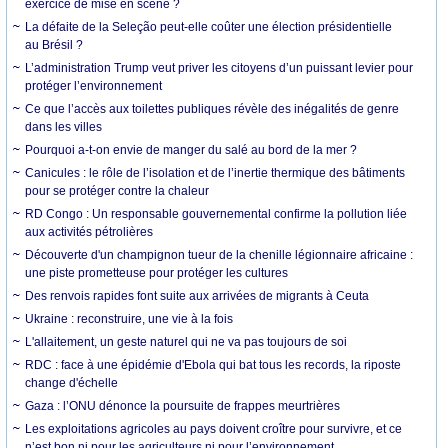
exercice de mise en scène ?
La défaite de la Seleção peut-elle coûter une élection présidentielle
au Brésil ?
L’administration Trump veut priver les citoyens d’un puissant levier pour
protéger l’environnement
Ce que l’accès aux toilettes publiques révèle des inégalités de genre
dans les villes
Pourquoi a-t-on envie de manger du salé au bord de la mer ?
Canicules : le rôle de l’isolation et de l’inertie thermique des bâtiments
pour se protéger contre la chaleur
RD Congo : Un responsable gouvernemental confirme la pollution liée
aux activités pétrolières
Découverte d'un champignon tueur de la chenille légionnaire africaine :
une piste prometteuse pour protéger les cultures
Des renvois rapides font suite aux arrivées de migrants à Ceuta
Ukraine : reconstruire, une vie à la fois
L'allaitement, un geste naturel qui ne va pas toujours de soi
RDC : face à une épidémie d'Ebola qui bat tous les records, la riposte
change d'échelle
Gaza : l’ONU dénonce la poursuite de frappes meurtrières
Les exploitations agricoles au pays doivent croître pour survivre, et ce
n’est bon ni pour les agriculteurs ni pour l’environnement