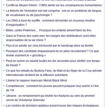
Conflit au Moyen-Orient : l’OMS alerte sur les conséquences humanitaires
La théorie de l’évolution est mal comprise : est-ce un problème de langue,
de vocabulaire ou de psychologie ?
Les ONG à bout de souffle : comment réinventer un nouveau modèle
d’organisation ?
Billes, cartes Pokémon… Pourquoi les enfants aiment faire du troc
Dans la France des outre-mer, les marges des distributeurs sont-elles
responsables de la vie chère ?
Plus d’un adulte sur cinq est touché par le handicap dans sa famille
Pourquoi des candidats disparaissent-ils en plein recrutement ? Ce que
révèle vraiment le « ghosting »
Peut-on suivre un salarié toutes les dix secondes pour vérifier son temps
de travail ?
Ce que les retraits du Burkina Faso, du Mali et du Niger de la Cour pénale
internationale révèlent de la diffusion autoritaire
Libérez le rappeur marocain Mehdi Black Wind
Compétences : comment les jeunes peuvent préparer leur avenir à l’ère
de l’IA
Ukraine : un remaniement qui révèle les fractures au sein du premier
cercle de Volodymyr Zelensky
Les centres de données spatiaux posent aussi des risques écologiques.