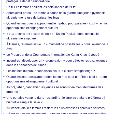
protéger le débat démocratique
Haïti. Les femmes pallient les défaillances de l’État
Après avoir perdu une jambe à cause de la guerre, une jeune gymnaste
ukrainienne refuse de baisser les bras
Quand les marques s’approprient le hip-hop pour paraître « cool » : entre
opportunisme et engagement culturel
« Les enfants ont besoin de paix » : Sasha Paskal, jeune gymnaste
ukrainienne amputée
À Damas, Guterres salue un « moment de possibilités » pour l'avenir de la
Syrie
Le Procureur de la Cour pénale internationale Karim Khan révoqué
Incendies : développer un « drone-avion » pour détecter les gaz toxiques
dans les panaches de fumée
Les moines du punk : connaissez-vous la culture straight edge ?
Quand les marques s'approprient le hip-hop pour paraître « cool » : entre
opportunisme et engagement culturel
Alcool, tabac, cannabis : les jeunes se sont-ils vraiment détournés des
drogues ?
Une punaise-vampire dans nos jardins : le tigre du platane préférera-t-il
bientôt le sang à la sève ?
Au Venezuela, les femmes restent les plus exposées après les séismes
Débat au Conseil de sécurité : la bataille des minéraux critiques inquiète