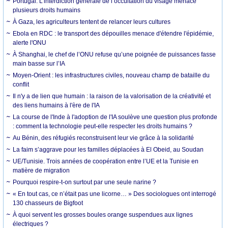
Portugal. L’interdiction générale de l’occultation du visage menace
plusieurs droits humains
À Gaza, les agriculteurs tentent de relancer leurs cultures
Ebola en RDC : le transport des dépouilles menace d'étendre l'épidémie,
alerte l'ONU
À Shanghai, le chef de l’ONU refuse qu’une poignée de puissances fasse
main basse sur l’IA
Moyen-Orient : les infrastructures civiles, nouveau champ de bataille du
conflit
Il n'y a de lien que humain : la raison de la valorisation de la créativité et
des liens humains à l'ère de l'IA
La course de l'Inde à l'adoption de l'IA soulève une question plus profonde
: comment la technologie peut-elle respecter les droits humains ?
Au Bénin, des réfugiés reconstruisent leur vie grâce à la solidarité
La faim s’aggrave pour les familles déplacées à El Obeid, au Soudan
UE/Tunisie. Trois années de coopération entre l’UE et la Tunisie en
matière de migration
Pourquoi respire-t-on surtout par une seule narine ?
« En tout cas, ce n’était pas une licorne… » Des sociologues ont interrogé
130 chasseurs de Bigfoot
À quoi servent les grosses boules orange suspendues aux lignes
électriques ?