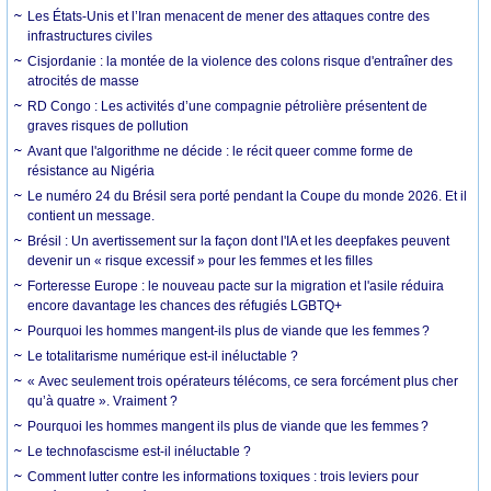
Les États-Unis et l’Iran menacent de mener des attaques contre des
infrastructures civiles
Cisjordanie : la montée de la violence des colons risque d'entraîner des
atrocités de masse
RD Congo : Les activités d’une compagnie pétrolière présentent de
graves risques de pollution
Avant que l'algorithme ne décide : le récit queer comme forme de
résistance au Nigéria
Le numéro 24 du Brésil sera porté pendant la Coupe du monde 2026. Et il
contient un message.
Brésil : Un avertissement sur la façon dont l'IA et les deepfakes peuvent
devenir un « risque excessif » pour les femmes et les filles
Forteresse Europe : le nouveau pacte sur la migration et l'asile réduira
encore davantage les chances des réfugiés LGBTQ+
Pourquoi les hommes mangent-ils plus de viande que les femmes ?
Le totalitarisme numérique est-il inéluctable ?
« Avec seulement trois opérateurs télécoms, ce sera forcément plus cher
qu’à quatre ». Vraiment ?
Pourquoi les hommes mangent ils plus de viande que les femmes ?
Le technofascisme est-il inéluctable ?
Comment lutter contre les informations toxiques : trois leviers pour