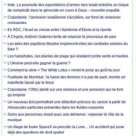
Inde. La poursuite des exportations d’armes vers Israël entraîne un risque
de complicité dans le génocide en cours à Gaza – nouvelle enquête
Cisjordanie : l'annexion israélienne s'accélère, sur fond de violences
croissantes
En RDC, l’écart se creuse entre l’épidémie d’Ebola et la riposte
À Chypre, António Guterres tente de relancer le processus de paix
Les ailes des papillons Morpho inspireront-elles les centrales solaires du
futur ?
Les halophytes, ces plantes de plage qui résistent contre vents et marées
L’Ukraine peut-elle gagner la guerre ?
Comment la série « The White Lotus » remet le polar au goût du jour
Fusillade de Montréal : la haine des femmes n’a pas de parti, montre un
manifeste laissé par le tireur
Cisjordanie: l’ONU alerte sur une violence et une annexion qui ne font
qu’empirer
Un nouveau test permettrait une détection précoce du cancer à partir de
minuscules particules présentes dans les fluides corporels
Soins aux personnes vivant avec une démence : repenser le rôle de la
musique
Un étage de fusée SpaceX va percuter la Lune… Un accident qui pose
déjà des questions de droit spatial