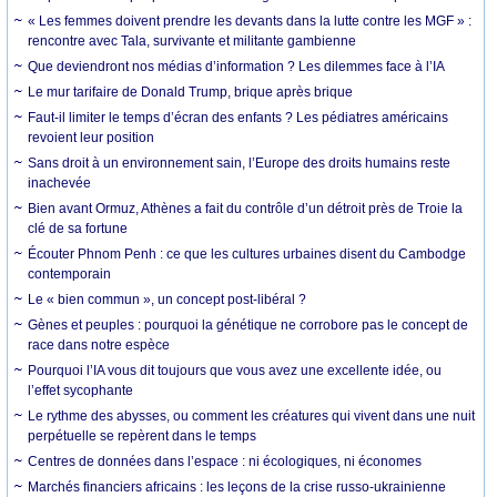
« Les femmes doivent prendre les devants dans la lutte contre les MGF » :
rencontre avec Tala, survivante et militante gambienne
Que deviendront nos médias d’information ? Les dilemmes face à l’IA
Le mur tarifaire de Donald Trump, brique après brique
Faut-il limiter le temps d’écran des enfants ? Les pédiatres américains
revoient leur position
Sans droit à un environnement sain, l’Europe des droits humains reste
inachevée
Bien avant Ormuz, Athènes a fait du contrôle d’un détroit près de Troie la
clé de sa fortune
Écouter Phnom Penh : ce que les cultures urbaines disent du Cambodge
contemporain
Le « bien commun », un concept post-libéral ?
Gènes et peuples : pourquoi la génétique ne corrobore pas le concept de
race dans notre espèce
Pourquoi l’IA vous dit toujours que vous avez une excellente idée, ou
l’effet sycophante
Le rythme des abysses, ou comment les créatures qui vivent dans une nuit
perpétuelle se repèrent dans le temps
Centres de données dans l’espace : ni écologiques, ni économes
Marchés financiers africains : les leçons de la crise russo-ukrainienne