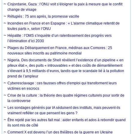
Cisjordanie, Gaza : l’ONU voit s’éloigner la paix à mesure que le conflit
change de visage
Réfugiés : 75 ans après, la promesse vacille
Incendies en France et en Espagne : « L'alarme climatique retentit de
toutes parts », selon l’ONU
Hépatite : l’OMS s’inquiète d’un ralentissement des progrès vers
l’élimination d’ici 2030
Plages du Débarquement en France, médinas aux Comores : 25
nouveaux sites inscrits au patrimoine mondial
Nigeria. Des documents de Shell révèlent l’existence d’un pipeline « en
piteux état », des puits « introuvables » et des coûts de démantèlement
s’élevant à 9,5 milliards d’euros, tandis que le scandale lié à la pollution
prend de l’ampleur
Cyberesclavage : ces fausses offres d'emploi qui transforment leurs
victimes en escrocs
Crise de la culture : la théorie des quatre régimes culturels pour sortir de
la controverse
Les sondages générés par IA séduisent des instituts, mais peuvent-ils
vraiment refléter ce que pensent les gens ?
Être rejeté par les autres fait mal : aider enfants et ados à rebondir quand
ils sont mis de côté
Comment X est devenu l’un des théâtres de la guerre en Ukraine