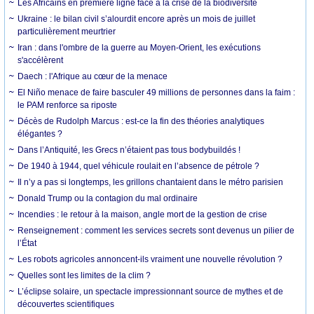
Les Africains en première ligne face à la crise de la biodiversité
Ukraine : le bilan civil s’alourdit encore après un mois de juillet
particulièrement meurtrier
Iran : dans l'ombre de la guerre au Moyen-Orient, les exécutions
s'accélèrent
Daech : l'Afrique au cœur de la menace
El Niño menace de faire basculer 49 millions de personnes dans la faim :
le PAM renforce sa riposte
Décès de Rudolph Marcus : est-ce la fin des théories analytiques
élégantes ?
Dans l’Antiquité, les Grecs n’étaient pas tous bodybuildés !
De 1940 à 1944, quel véhicule roulait en l’absence de pétrole ?
Il n’y a pas si longtemps, les grillons chantaient dans le métro parisien
Donald Trump ou la contagion du mal ordinaire
Incendies : le retour à la maison, angle mort de la gestion de crise
Renseignement : comment les services secrets sont devenus un pilier de
l’État
Les robots agricoles annoncent-ils vraiment une nouvelle révolution ?
Quelles sont les limites de la clim ?
L’éclipse solaire, un spectacle impressionnant source de mythes et de
découvertes scientifiques