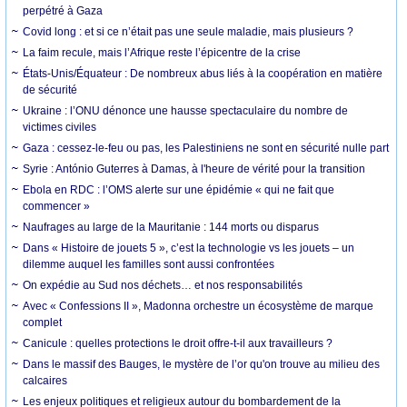
perpétré à Gaza
Covid long : et si ce n’était pas une seule maladie, mais plusieurs ?
La faim recule, mais l’Afrique reste l’épicentre de la crise
États-Unis/Équateur : De nombreux abus liés à la coopération en matière
de sécurité
Ukraine : l’ONU dénonce une hausse spectaculaire du nombre de
victimes civiles
Gaza : cessez-le-feu ou pas, les Palestiniens ne sont en sécurité nulle part
Syrie : António Guterres à Damas, à l'heure de vérité pour la transition
Ebola en RDC : l’OMS alerte sur une épidémie « qui ne fait que
commencer »
Naufrages au large de la Mauritanie : 144 morts ou disparus
Dans « Histoire de jouets 5 », c’est la technologie vs les jouets – un
dilemme auquel les familles sont aussi confrontées
On expédie au Sud nos déchets… et nos responsabilités
Avec « Confessions II », Madonna orchestre un écosystème de marque
complet
Canicule : quelles protections le droit offre-t-il aux travailleurs ?
Dans le massif des Bauges, le mystère de l’or qu'on trouve au milieu des
calcaires
Les enjeux politiques et religieux autour du bombardement de la