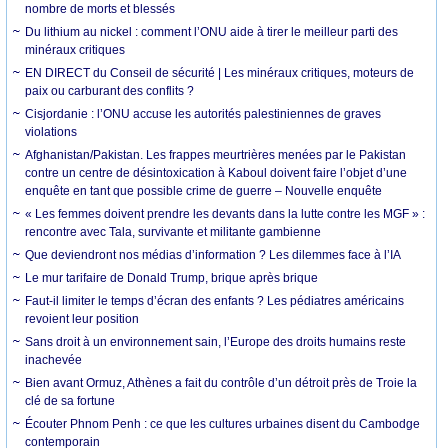
nombre de morts et blessés
Du lithium au nickel : comment l’ONU aide à tirer le meilleur parti des
minéraux critiques
EN DIRECT du Conseil de sécurité | Les minéraux critiques, moteurs de
paix ou carburant des conflits ?
Cisjordanie : l’ONU accuse les autorités palestiniennes de graves
violations
Afghanistan/Pakistan. Les frappes meurtrières menées par le Pakistan
contre un centre de désintoxication à Kaboul doivent faire l’objet d’une
enquête en tant que possible crime de guerre – Nouvelle enquête
« Les femmes doivent prendre les devants dans la lutte contre les MGF » :
rencontre avec Tala, survivante et militante gambienne
Que deviendront nos médias d’information ? Les dilemmes face à l’IA
Le mur tarifaire de Donald Trump, brique après brique
Faut-il limiter le temps d’écran des enfants ? Les pédiatres américains
revoient leur position
Sans droit à un environnement sain, l’Europe des droits humains reste
inachevée
Bien avant Ormuz, Athènes a fait du contrôle d’un détroit près de Troie la
clé de sa fortune
Écouter Phnom Penh : ce que les cultures urbaines disent du Cambodge
contemporain