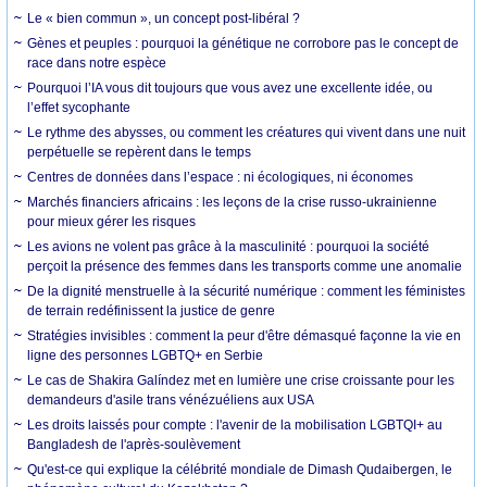
Le « bien commun », un concept post-libéral ?
Gènes et peuples : pourquoi la génétique ne corrobore pas le concept de
race dans notre espèce
Pourquoi l’IA vous dit toujours que vous avez une excellente idée, ou
l’effet sycophante
Le rythme des abysses, ou comment les créatures qui vivent dans une nuit
perpétuelle se repèrent dans le temps
Centres de données dans l’espace : ni écologiques, ni économes
Marchés financiers africains : les leçons de la crise russo-ukrainienne
pour mieux gérer les risques
Les avions ne volent pas grâce à la masculinité : pourquoi la société
perçoit la présence des femmes dans les transports comme une anomalie
De la dignité menstruelle à la sécurité numérique : comment les féministes
de terrain redéfinissent la justice de genre
Stratégies invisibles : comment la peur d'être démasqué façonne la vie en
ligne des personnes LGBTQ+ en Serbie
Le cas de Shakira Galíndez met en lumière une crise croissante pour les
demandeurs d'asile trans vénézuéliens aux USA
Les droits laissés pour compte : l'avenir de la mobilisation LGBTQI+ au
Bangladesh de l'après-soulèvement
Qu'est-ce qui explique la célébrité mondiale de Dimash Qudaibergen, le