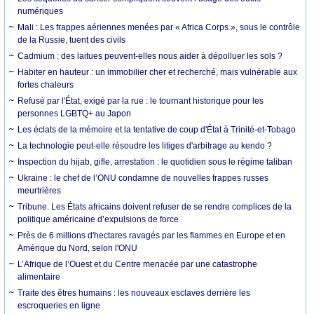
numériques
Mali : Les frappes aériennes menées par « Africa Corps », sous le contrôle
de la Russie, tuent des civils
Cadmium : des laitues peuvent-elles nous aider à dépolluer les sols ?
Habiter en hauteur : un immobilier cher et recherché, mais vulnérable aux
fortes chaleurs
Refusé par l'État, exigé par la rue : le tournant historique pour les
personnes LGBTQ+ au Japon
Les éclats de la mémoire et la tentative de coup d'État à Trinité-et-Tobago
La technologie peut-elle résoudre les litiges d'arbitrage au kendo ?
Inspection du hijab, gifle, arrestation : le quotidien sous le régime taliban
Ukraine : le chef de l’ONU condamne de nouvelles frappes russes
meurtrières
Tribune. Les États africains doivent refuser de se rendre complices de la
politique américaine d’expulsions de force
Près de 6 millions d'hectares ravagés par les flammes en Europe et en
Amérique du Nord, selon l'ONU
L’Afrique de l’Ouest et du Centre menacée par une catastrophe
alimentaire
Traite des êtres humains : les nouveaux esclaves derrière les
escroqueries en ligne