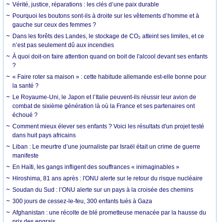
Vérité, justice, réparations : les clés d’une paix durable
Pourquoi les boutons sont-ils à droite sur les vêtements d’homme et à
gauche sur ceux des femmes ?
Dans les forêts des Landes, le stockage de CO₂ atteint ses limites, et ce
n’est pas seulement dû aux incendies
À quoi doit-on faire attention quand on boit de l'alcool devant ses enfants
?
« Faire roter sa maison » : cette habitude allemande est-elle bonne pour
la santé ?
Le Royaume-Uni, le Japon et l’Italie peuvent-ils réussir leur avion de
combat de sixième génération là où la France et ses partenaires ont
échoué ?
Comment mieux élever ses enfants ? Voici les résultats d'un projet testé
dans huit pays africains
Liban : Le meurtre d’une journaliste par Israël était un crime de guerre
manifeste
En Haïti, les gangs infligent des souffrances « inimaginables »
Hiroshima, 81 ans après : l'ONU alerte sur le retour du risque nucléaire
Soudan du Sud : l’ONU alerte sur un pays à la croisée des chemins
300 jours de cessez-le-feu, 300 enfants tués à Gaza
Afghanistan : une récolte de blé prometteuse menacée par la hausse du
prix des engrais