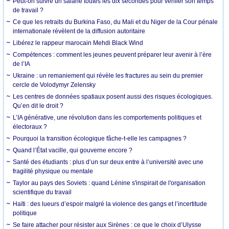
Peut-on suivre un salarié toutes les dix secondes pour vérifier son temps
de travail ?
Ce que les retraits du Burkina Faso, du Mali et du Niger de la Cour pénale
internationale révèlent de la diffusion autoritaire
Libérez le rappeur marocain Mehdi Black Wind
Compétences : comment les jeunes peuvent préparer leur avenir à l’ère
de l’IA
Ukraine : un remaniement qui révèle les fractures au sein du premier
cercle de Volodymyr Zelensky
Les centres de données spatiaux posent aussi des risques écologiques.
Qu’en dit le droit ?
L’IA générative, une révolution dans les comportements politiques et
électoraux ?
Pourquoi la transition écologique fâche-t-elle les campagnes ?
Quand l’État vacille, qui gouverne encore ?
Santé des étudiants : plus d’un sur deux entre à l’université avec une
fragilité physique ou mentale
Taylor au pays des Soviets : quand Lénine s'inspirait de l'organisation
scientifique du travail
Haïti : des lueurs d’espoir malgré la violence des gangs et l’incertitude
politique
Se faire attacher pour résister aux Sirènes : ce que le choix d’Ulysse