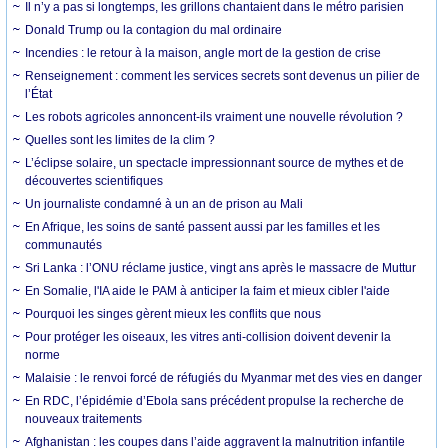
Il n’y a pas si longtemps, les grillons chantaient dans le métro parisien
Donald Trump ou la contagion du mal ordinaire
Incendies : le retour à la maison, angle mort de la gestion de crise
Renseignement : comment les services secrets sont devenus un pilier de
l’État
Les robots agricoles annoncent-ils vraiment une nouvelle révolution ?
Quelles sont les limites de la clim ?
L’éclipse solaire, un spectacle impressionnant source de mythes et de
découvertes scientifiques
Un journaliste condamné à un an de prison au Mali
En Afrique, les soins de santé passent aussi par les familles et les
communautés
Sri Lanka : l’ONU réclame justice, vingt ans après le massacre de Muttur
En Somalie, l'IA aide le PAM à anticiper la faim et mieux cibler l'aide
Pourquoi les singes gèrent mieux les conflits que nous
Pour protéger les oiseaux, les vitres anti-collision doivent devenir la
norme
Malaisie : le renvoi forcé de réfugiés du Myanmar met des vies en danger
En RDC, l’épidémie d’Ebola sans précédent propulse la recherche de
nouveaux traitements
Afghanistan : les coupes dans l’aide aggravent la malnutrition infantile