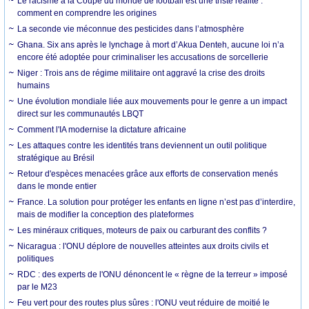
Le racisme à la Coupe du monde de football est une triste réalité :
comment en comprendre les origines
La seconde vie méconnue des pesticides dans l’atmosphère
Ghana. Six ans après le lynchage à mort d’Akua Denteh, aucune loi n’a
encore été adoptée pour criminaliser les accusations de sorcellerie
Niger : Trois ans de régime militaire ont aggravé la crise des droits
humains
Une évolution mondiale liée aux mouvements pour le genre a un impact
direct sur les communautés LBQT
Comment l'IA modernise la dictature africaine
Les attaques contre les identités trans deviennent un outil politique
stratégique au Brésil
Retour d'espèces menacées grâce aux efforts de conservation menés
dans le monde entier
France. La solution pour protéger les enfants en ligne n’est pas d’interdire,
mais de modifier la conception des plateformes
Les minéraux critiques, moteurs de paix ou carburant des conflits ?
Nicaragua : l'ONU déplore de nouvelles atteintes aux droits civils et
politiques
RDC : des experts de l'ONU dénoncent le « règne de la terreur » imposé
par le M23
Feu vert pour des routes plus sûres : l'ONU veut réduire de moitié le