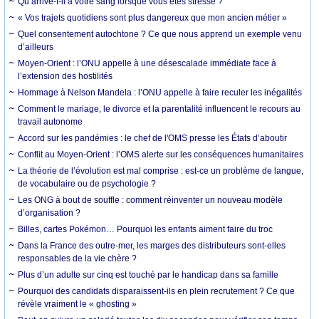
Qu’arrive-t-il à votre sang lorsque vous êtes stressé ?
« Vos trajets quotidiens sont plus dangereux que mon ancien métier »
Quel consentement autochtone ? Ce que nous apprend un exemple venu
d’ailleurs
Moyen-Orient : l’ONU appelle à une désescalade immédiate face à
l’extension des hostilités
Hommage à Nelson Mandela : l’ONU appelle à faire reculer les inégalités
Comment le mariage, le divorce et la parentalité influencent le recours au
travail autonome
Accord sur les pandémies : le chef de l'OMS presse les États d’aboutir
Conflit au Moyen-Orient : l’OMS alerte sur les conséquences humanitaires
La théorie de l’évolution est mal comprise : est-ce un problème de langue,
de vocabulaire ou de psychologie ?
Les ONG à bout de souffle : comment réinventer un nouveau modèle
d’organisation ?
Billes, cartes Pokémon… Pourquoi les enfants aiment faire du troc
Dans la France des outre-mer, les marges des distributeurs sont-elles
responsables de la vie chère ?
Plus d’un adulte sur cinq est touché par le handicap dans sa famille
Pourquoi des candidats disparaissent-ils en plein recrutement ? Ce que
révèle vraiment le « ghosting »