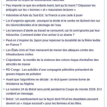
Peu importe ce que les enfants lisent, tant qu’ils lisent ? Dépasser les
préjugés sur les « bonnes » et « mauvaises lectures »
Indonésie et Asie du Sud-Est : la France a une carte à jouer
Loi d’urgence agricole : pourquoi la droite et le centre ne lâchent rien sur
les néonicotinoïdes et le stockage de l’eau
Les lanceurs d’alerte au travail se censurent, car ils sont ignorés par leur
hiérarchie. Comment éviter d’en arriver à un drame ?
Peut-on s’inspirer du Japon pour repenser la durabilité de la filière textile
en France ?
Les États-Unis et l’Iran menacent de mener des attaques contre des
infrastructures civiles
Cisjordanie : la montée de la violence des colons risque d'entraîner des
atrocités de masse
RD Congo : Les activités d’une compagnie pétrolière présentent de
graves risques de pollution
Avant que l'algorithme ne décide : le récit queer comme forme de
résistance au Nigéria
Le numéro 24 du Brésil sera porté pendant la Coupe du monde 2026. Et il
contient un message.
Brésil : Un avertissement sur la façon dont l'IA et les deepfakes peuvent
devenir un « risque excessif » pour les femmes et les filles