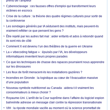
prend de l’ampleur
Cyberesclavage : ces fausses offres d'emploi qui transforment leurs
victimes en escrocs
Crise de la culture : la théorie des quatre régimes culturels pour sortir de
la controverse
Les sondages générés par IA séduisent des instituts, mais peuvent-ils
vraiment refléter ce que pensent les gens ?
Être rejeté par les autres fait mal : aider enfants et ados à rebondir quand
ils sont mis de côté
Comment X est devenu l’un des théâtres de la guerre en Ukraine
La « vibecoding fatigue » : épuisés par l’IA, les développeurs
informatiques inventent leurs propres parades
Ce que les techniques de chasse des rapaces pourraient nous apprendre
sur les dinosaures
Les feux de forêt menacent-ils les installations gazières ?
Incendies en Gironde : la logistique au cœur de l’évacuation massive
d’une population
Nouveau symbole nutritionnel au Canada : aidera-t-il vraiment les
consommateurs à mieux choisir ?
Royaume-Uni. L’arrêt de la Cour suprême dans l’affaire du logiciel espion
bahreïnite adresse un message clair contre la répression transnationale
VIH : la riposte mondiale vacille au moment où la science promettait de