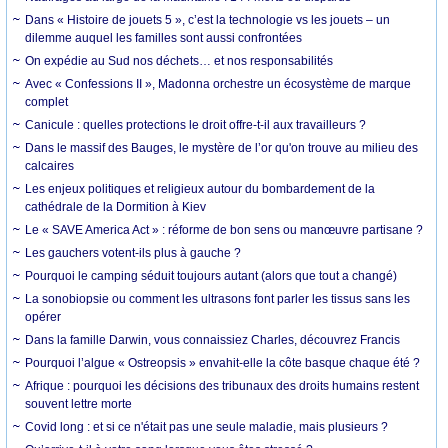
Dans « Histoire de jouets 5 », c’est la technologie vs les jouets – un
dilemme auquel les familles sont aussi confrontées
On expédie au Sud nos déchets… et nos responsabilités
Avec « Confessions II », Madonna orchestre un écosystème de marque
complet
Canicule : quelles protections le droit offre-t-il aux travailleurs ?
Dans le massif des Bauges, le mystère de l’or qu'on trouve au milieu des
calcaires
Les enjeux politiques et religieux autour du bombardement de la
cathédrale de la Dormition à Kiev
Le « SAVE America Act » : réforme de bon sens ou manœuvre partisane ?
Les gauchers votent-ils plus à gauche ?
Pourquoi le camping séduit toujours autant (alors que tout a changé)
La sonobiopsie ou comment les ultrasons font parler les tissus sans les
opérer
Dans la famille Darwin, vous connaissiez Charles, découvrez Francis
Pourquoi l’algue « Ostreopsis » envahit-elle la côte basque chaque été ?
Afrique : pourquoi les décisions des tribunaux des droits humains restent
souvent lettre morte
Covid long : et si ce n'était pas une seule maladie, mais plusieurs ?