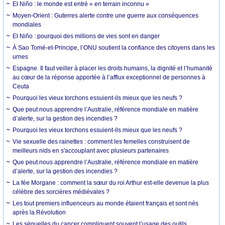
El Niño : le monde est entré « en terrain inconnu »
Moyen-Orient : Guterres alerte contre une guerre aux conséquences
mondiales
El Niño : pourquoi des millions de vies sont en danger
À Sao Tomé-et-Principe, l’ONU soutient la confiance des citoyens dans les
urnes
Espagne. Il faut veiller à placer les droits humains, la dignité et l’humanité
au cœur de la réponse apportée à l’afflux exceptionnel de personnes à
Ceuta
Pourquoi les vieux torchons essuient-ils mieux que les neufs ?
Que peut nous apprendre l’Australie, référence mondiale en matière
d’alerte, sur la gestion des incendies ?
Pourquoi les vieux torchons essuient-ils mieux que les neufs ?
Vie sexuelle des rainettes : comment les femelles construisent de
meilleurs nids en s'accouplant avec plusieurs partenaires
Que peut nous apprendre l’Australie, référence mondiale en matière
d’alerte, sur la gestion des incendies ?
La fée Morgane : comment la sœur du roi Arthur est-elle devenue la plus
célèbre des sorcières médiévales ?
Les tout premiers influenceurs au monde étaient français et sont nés
après la Révolution
Les séquelles du cancer compliquent souvent l’usage des outils