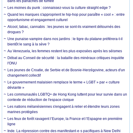
dans les panaches de fumée
Les moines du punk : connaissez-vous la culture straight edge ?
Quand les marques s'approprient le hip-hop pour paraître « cool » : entre
opportunisme et engagement culturel
Alcool, tabac, cannabis : les jeunes se sont-ils vraiment détournés des
drogues ?
Une punaise-vampire dans nos jardins : le tigre du platane préférera-t-il
bientôt le sang à la sève ?
Au Venezuela, les femmes restent les plus exposées après les séismes
Débat au Conseil de sécurité : la bataille des minéraux critiques inquiète
l'ONU
Les jeunes de Croatie, de Serbie et de Bosnie-Herzégovine, acteurs d'un
changement collectif
Le gouvernement malaisien remplace le terme « LGBT » par « culture
déviante »
Les communautés LGBTQ+ de Hong Kong luttent pour leur survie dans un
contexte de réduction de l'espace civique
Les nations mélanésiennes s'engagent à relier et étendre leurs zones
marines protégées
Les feux de forêt ravagent l’Europe, la France et l’Espagne en première
ligne
Inde. La répression contre des manifestant·e·s pacifiques à New Delhi