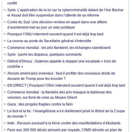
conflit
Syrie. L’application de la loi sur la cybercriminalité datant de l’ère Bachar
el Assad doit être suspendue dans l’attente de sa réforme
Corée du Sud. Une décision rendue en appel dans une affaire
d’avortement met au jour un vide juridique
Pourquoi l’ONU intervient souvent quand il est déjà trop tard
La course au poste de Secrétaire général s'intensifie
Commerce mondial : les prix flambent, les échanges ralentissent
Syrie : parmi les disparus, quelques survivants
Détroit d'Ormuz : Guterres appelle à stopper une escalade « hors de
contrôle »
Alcools américains invendus : faut-il profiter des nouveaux droits de
douane de Trump pour les écouler ?
EN DIRECT | Pourquoi l’ONU intervient souvent quand il est déjà trop tard
Commerce mondial : la flambée des prix masque la faiblesse des
volumes, sur fond de crise au Moyen-Orient
Gaza : des progrès fragiles contre la faim
Le foot et la foi : l’évangélisme a-t-il réellement privé le Brésil de la Coupe
du monde ?
Inde : Recours excessif à la force contre des manifestations d’étudiants
Face aux 300 000 décès annuels par noyade, l’OMS dévoile un plan de