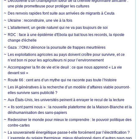
Découverte d'un champignon tueur de la chenille légionnaire africaine :
une piste prometteuse pour protéger les cultures
Des renvois rapides font suite aux arrivées de migrants à Ceuta
Ukraine : reconstruire, une vie à la fois
L'allaitement, un geste naturel qui ne va pas toujours de soi
RDC : face à une épidémie d'Ebola qui bat tous les records, la riposte
change d'échelle
Gaza : l’ONU dénonce la poursuite de frappes meurtrières
Les exploitations agricoles au pays doivent croître pour survivre, et ce
n’est bon ni pour les agriculteurs ni pour l’environnement
Accompagner la fin de vie et le deuil : ce que nous apprend « La vie
devant soi »
Route 66 : cent ans d’un mythe qui ne raconte pas toute l’histoire
Les IA génératives à la recherche d’un modèle d’affaires viable pourront-
elles survivre sans publicité ?
Aux États-Unis, les universités peinent à enrayer le recul de la lecture
« Ils sont parmi nous » : la nouvelle plateforme de la Maison-Blanche et la
déshumanisation des sans-papiers
Redessiner le monde pour mieux le comprendre : le pouvoir politique des
contre-cartes
La souveraineté énergétique passe-t-elle forcément par l’électrification ?
L’exemple du solaire thermique, mieux développé dans d’autres pays pas