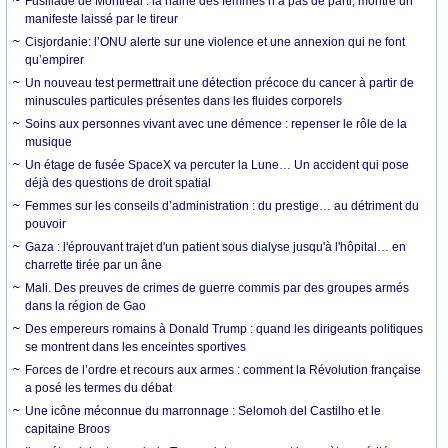
Fusillade de Montréal : la haine des femmes n’a pas de parti, montre un
manifeste laissé par le tireur
Cisjordanie: l’ONU alerte sur une violence et une annexion qui ne font
qu’empirer
Un nouveau test permettrait une détection précoce du cancer à partir de
minuscules particules présentes dans les fluides corporels
Soins aux personnes vivant avec une démence : repenser le rôle de la
musique
Un étage de fusée SpaceX va percuter la Lune… Un accident qui pose
déjà des questions de droit spatial
Femmes sur les conseils d’administration : du prestige… au détriment du
pouvoir
Gaza : l'éprouvant trajet d'un patient sous dialyse jusqu'à l'hôpital… en
charrette tirée par un âne
Mali. Des preuves de crimes de guerre commis par des groupes armés
dans la région de Gao
Des empereurs romains à Donald Trump : quand les dirigeants politiques
se montrent dans les enceintes sportives
Forces de l’ordre et recours aux armes : comment la Révolution française
a posé les termes du débat
Une icône méconnue du marronnage : Selomoh del Castilho et le
capitaine Broos