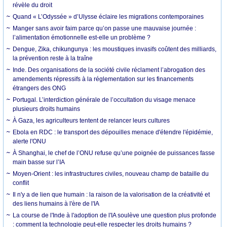
révèle du droit
Quand « L’Odyssée » d’Ulysse éclaire les migrations contemporaines
Manger sans avoir faim parce qu’on passe une mauvaise journée :
l’alimentation émotionnelle est-elle un problème ?
Dengue, Zika, chikungunya : les moustiques invasifs coûtent des milliards,
la prévention reste à la traîne
Inde. Des organisations de la société civile réclament l’abrogation des
amendements répressifs à la réglementation sur les financements
étrangers des ONG
Portugal. L’interdiction générale de l’occultation du visage menace
plusieurs droits humains
À Gaza, les agriculteurs tentent de relancer leurs cultures
Ebola en RDC : le transport des dépouilles menace d'étendre l'épidémie,
alerte l'ONU
À Shanghai, le chef de l’ONU refuse qu’une poignée de puissances fasse
main basse sur l’IA
Moyen-Orient : les infrastructures civiles, nouveau champ de bataille du
conflit
Il n'y a de lien que humain : la raison de la valorisation de la créativité et
des liens humains à l'ère de l'IA
La course de l'Inde à l'adoption de l'IA soulève une question plus profonde
: comment la technologie peut-elle respecter les droits humains ?