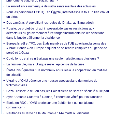
phénomène culturel du Kazakhstan ?
La surveillance numérique détruit la santé mentale des activistes
Pour les personnes LGBTQ+ en Égypte, Internet est à la fois un lien vital et
un piège
Des caméras IA surveillent les routes de Dhaka, au Bangladesh
Russie. Le projet de loi qui imposerait de vastes restrictions aux
détracteurs du gouvernement à l’étranger instrumentalise les sanctions
dans le but de bâillonner la dissidence
Europe/Israël et TPO. Les États membres de l’UE autorisant la vente des
« Israel Bonds » en Europe risquent de se rendre complices du génocide
perpétré à Gaza
Covid long : et si ce n’était pas une seule maladie, mais plusieurs ?
La faim recule, mais l’Afrique reste l’épicentre de la crise
États-Unis/Équateur : De nombreux abus liés à la coopération en matière
de sécurité
Ukraine : l’ONU dénonce une hausse spectaculaire du nombre de
victimes civiles
Gaza : cessez-le-feu ou pas, les Palestiniens ne sont en sécurité nulle part
Syrie : António Guterres à Damas, à l'heure de vérité pour la transition
Ebola en RDC : l’OMS alerte sur une épidémie « qui ne fait que
commencer »
Naufrages au large de la Mauritanie : 144 morts ou disparus