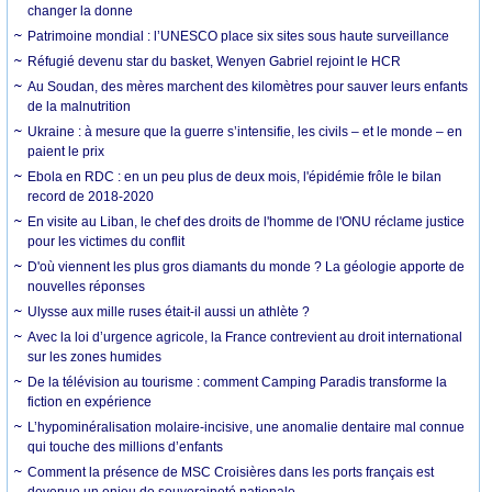
changer la donne
Patrimoine mondial : l’UNESCO place six sites sous haute surveillance
Réfugié devenu star du basket, Wenyen Gabriel rejoint le HCR
Au Soudan, des mères marchent des kilomètres pour sauver leurs enfants
de la malnutrition
Ukraine : à mesure que la guerre s’intensifie, les civils – et le monde – en
paient le prix
Ebola en RDC : en un peu plus de deux mois, l'épidémie frôle le bilan
record de 2018-2020
En visite au Liban, le chef des droits de l'homme de l'ONU réclame justice
pour les victimes du conflit
D'où viennent les plus gros diamants du monde ? La géologie apporte de
nouvelles réponses
Ulysse aux mille ruses était-il aussi un athlète ?
Avec la loi d’urgence agricole, la France contrevient au droit international
sur les zones humides
De la télévision au tourisme : comment Camping Paradis transforme la
fiction en expérience
L’hypominéralisation molaire-incisive, une anomalie dentaire mal connue
qui touche des millions d’enfants
Comment la présence de MSC Croisières dans les ports français est
devenue un enjeu de souveraineté nationale