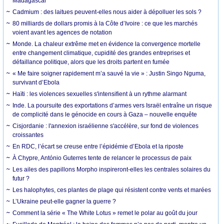
Madagascar
Cadmium : des laitues peuvent-elles nous aider à dépolluer les sols ?
80 milliards de dollars promis à la Côte d’Ivoire : ce que les marchés
voient avant les agences de notation
Monde. La chaleur extrême met en évidence la convergence mortelle
entre changement climatique, cupidité des grandes entreprises et
défaillance politique, alors que les droits partent en fumée
« Me faire soigner rapidement m’a sauvé la vie » : Justin Singo Nguma,
survivant d’Ebola
Haïti : les violences sexuelles s'intensifient à un rythme alarmant
Inde. La poursuite des exportations d’armes vers Israël entraîne un risque
de complicité dans le génocide en cours à Gaza – nouvelle enquête
Cisjordanie : l'annexion israélienne s'accélère, sur fond de violences
croissantes
En RDC, l’écart se creuse entre l’épidémie d’Ebola et la riposte
À Chypre, António Guterres tente de relancer le processus de paix
Les ailes des papillons Morpho inspireront-elles les centrales solaires du
futur ?
Les halophytes, ces plantes de plage qui résistent contre vents et marées
L’Ukraine peut-elle gagner la guerre ?
Comment la série « The White Lotus » remet le polar au goût du jour