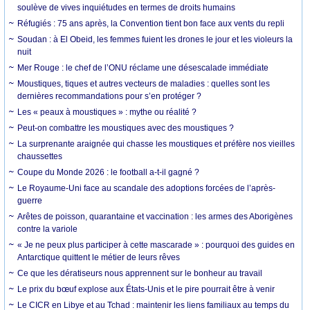
soulève de vives inquiétudes en termes de droits humains
Réfugiés : 75 ans après, la Convention tient bon face aux vents du repli
Soudan : à El Obeid, les femmes fuient les drones le jour et les violeurs la
nuit
Mer Rouge : le chef de l’ONU réclame une désescalade immédiate
Moustiques, tiques et autres vecteurs de maladies : quelles sont les
dernières recommandations pour s’en protéger ?
Les « peaux à moustiques » : mythe ou réalité ?
Peut-on combattre les moustiques avec des moustiques ?
La surprenante araignée qui chasse les moustiques et préfère nos vieilles
chaussettes
Coupe du Monde 2026 : le football a-t-il gagné ?
Le Royaume-Uni face au scandale des adoptions forcées de l’après-
guerre
Arêtes de poisson, quarantaine et vaccination : les armes des Aborigènes
contre la variole
« Je ne peux plus participer à cette mascarade » : pourquoi des guides en
Antarctique quittent le métier de leurs rêves
Ce que les dératiseurs nous apprennent sur le bonheur au travail
Le prix du bœuf explose aux États-Unis et le pire pourrait être à venir
Le CICR en Libye et au Tchad : maintenir les liens familiaux au temps du