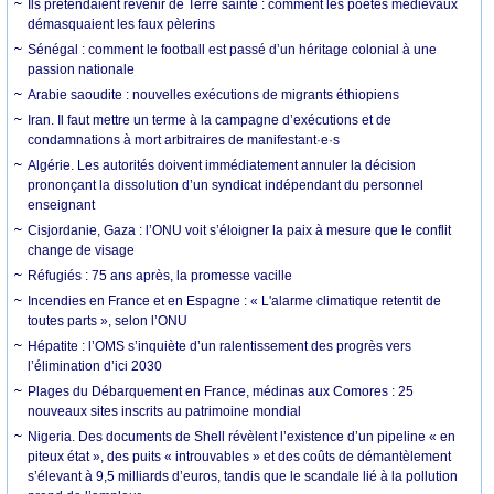
Ils prétendaient revenir de Terre sainte : comment les poètes médiévaux
démasquaient les faux pèlerins
Sénégal : comment le football est passé d’un héritage colonial à une
passion nationale
Arabie saoudite : nouvelles exécutions de migrants éthiopiens
Iran. Il faut mettre un terme à la campagne d’exécutions et de
condamnations à mort arbitraires de manifestant·e·s
Algérie. Les autorités doivent immédiatement annuler la décision
prononçant la dissolution d’un syndicat indépendant du personnel
enseignant
Cisjordanie, Gaza : l’ONU voit s’éloigner la paix à mesure que le conflit
change de visage
Réfugiés : 75 ans après, la promesse vacille
Incendies en France et en Espagne : « L'alarme climatique retentit de
toutes parts », selon l’ONU
Hépatite : l’OMS s’inquiète d’un ralentissement des progrès vers
l’élimination d’ici 2030
Plages du Débarquement en France, médinas aux Comores : 25
nouveaux sites inscrits au patrimoine mondial
Nigeria. Des documents de Shell révèlent l’existence d’un pipeline « en
piteux état », des puits « introuvables » et des coûts de démantèlement
s’élevant à 9,5 milliards d’euros, tandis que le scandale lié à la pollution