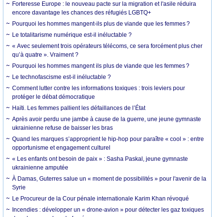
Forteresse Europe : le nouveau pacte sur la migration et l'asile réduira
encore davantage les chances des réfugiés LGBTQ+
Pourquoi les hommes mangent-ils plus de viande que les femmes ?
Le totalitarisme numérique est-il inéluctable ?
« Avec seulement trois opérateurs télécoms, ce sera forcément plus cher
qu’à quatre ». Vraiment ?
Pourquoi les hommes mangent ils plus de viande que les femmes ?
Le technofascisme est-il inéluctable ?
Comment lutter contre les informations toxiques : trois leviers pour
protéger le débat démocratique
Haïti. Les femmes pallient les défaillances de l’État
Après avoir perdu une jambe à cause de la guerre, une jeune gymnaste
ukrainienne refuse de baisser les bras
Quand les marques s’approprient le hip-hop pour paraître « cool » : entre
opportunisme et engagement culturel
« Les enfants ont besoin de paix » : Sasha Paskal, jeune gymnaste
ukrainienne amputée
À Damas, Guterres salue un « moment de possibilités » pour l'avenir de la
Syrie
Le Procureur de la Cour pénale internationale Karim Khan révoqué
Incendies : développer un « drone-avion » pour détecter les gaz toxiques