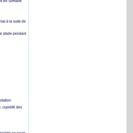
re en Somalie
mal à la suite de
 de stade pendant
otation
 cupidité des