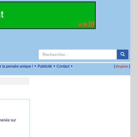
•
•
•
z la pensée unique !
Publicité
Contact
[
]
English
 menée sur