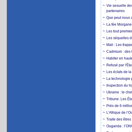
Vie sexuelle des
partenaires
Que peut nous ap
La fée Morgane 
Les tout premier
Les séquelles d
Mali : Les frapp
Cadmium : des l
Habiter en haute
Refusé par l'Éta
Les éclats de la
La technologie p
Inspection du hij
Ukraine : le ch
Tribune. Les Éta
Près de 6 milli
L’Afrique de l’
Traite des êtres
Ouganda : l’ONU