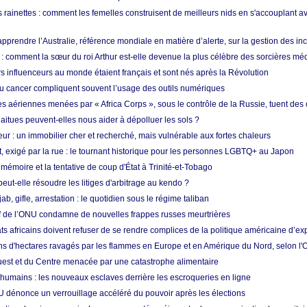
 rainettes : comment les femelles construisent de meilleurs nids en s'accouplant a
prendre l’Australie, référence mondiale en matière d’alerte, sur la gestion des in
: comment la sœur du roi Arthur est-elle devenue la plus célèbre des sorcières mé
s influenceurs au monde étaient français et sont nés après la Révolution
u cancer compliquent souvent l’usage des outils numériques
es aériennes menées par « Africa Corps », sous le contrôle de la Russie, tuent des c
aitues peuvent-elles nous aider à dépolluer les sols ?
ur : un immobilier cher et recherché, mais vulnérable aux fortes chaleurs
t, exigé par la rue : le tournant historique pour les personnes LGBTQ+ au Japon
 mémoire et la tentative de coup d'État à Trinité-et-Tobago
eut-elle résoudre les litiges d'arbitrage au kendo ?
ab, gifle, arrestation : le quotidien sous le régime taliban
ef de l’ONU condamne de nouvelles frappes russes meurtrières
ts africains doivent refuser de se rendre complices de la politique américaine d’ex
ons d'hectares ravagés par les flammes en Europe et en Amérique du Nord, selon l
Ouest et du Centre menacée par une catastrophe alimentaire
 humains : les nouveaux esclaves derrière les escroqueries en ligne
 dénonce un verrouillage accéléré du pouvoir après les élections