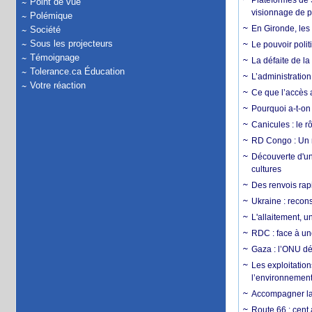
Plateformes de
Point de vue
visionnage de p
Polémique
En Gironde, les 
Société
Sous les projecteurs
Le pouvoir poli
Témoignage
La défaite de la
Tolerance.ca Éducation
L’administration
Votre réaction
Ce que l’accès a
Pourquoi a-t-on
Canicules : le r
RD Congo : Un r
Découverte d'un
cultures
Des renvois rapi
Ukraine : reconst
L'allaitement, u
RDC : face à une
Gaza : l’ONU dé
Les exploitation
l’environnemen
Accompagner la f
Route 66 : cent 