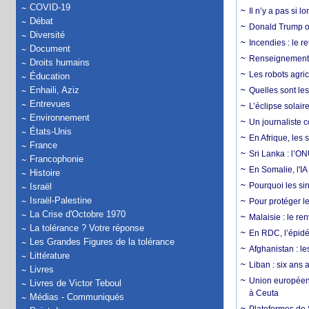
COVID-19
Il n’y a pas si 
Débat
Donald Trump ou
Diversité
Incendies : le r
Document
Renseignement :
Droits humains
Les robots agri
Éducation
Enhaili, Aziz
Quelles sont les 
Entrevues
L’éclipse solai
Environnement
Un journaliste 
États-Unis
En Afrique, les 
France
Sri Lanka : l’ON
Francophonie
En Somalie, l'IA 
Histoire
Pourquoi les si
Israël
Israël-Palestine
Pour protéger le
La Crise d'Octobre 1970
Malaisie : le r
La tolérance ? Votre réponse
En RDC, l’épidé
Les Grandes Figures de la tolérance
Afghanistan : le
Littérature
Liban : six ans 
Livres
Union européenn
Livres de Victor Teboul
à Ceuta
Médias - Communiqués