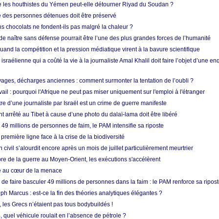
e les houthistes du Yémen peut-elle détourner Riyad du Soudan ?
e des personnes détenues doit être préservé
s chocolats ne fondent-ils pas malgré la chaleur ?
 de naître sans défense pourrait être l’une des plus grandes forces de l’humanité
quand la compétition et la pression médiatique virent à la bavure scientifique
 israélienne qui a coûté la vie à la journaliste Amal Khalil doit faire l’objet d’une e
ges, décharges anciennes : comment surmonter la tentation de l’oubli ?
vail : pourquoi l'Afrique ne peut pas miser uniquement sur l'emploi à l'étranger
re d’une journaliste par Israël est un crime de guerre manifeste
nt arrêté au Tibet à cause d’une photo du dalaï-lama doit être libéré
49 millions de personnes de faim, le PAM intensifie sa riposte
 première ligne face à la crise de la biodiversité
n civil s’alourdit encore après un mois de juillet particulièrement meurtrier
bre de la guerre au Moyen-Orient, les exécutions s'accélèrent
ue au cœur de la menace
e faire basculer 49 millions de personnes dans la faim : le PAM renforce sa ripos
h Marcus : est-ce la fin des théories analytiques élégantes ?
, les Grecs n’étaient pas tous bodybuildés !
 quel véhicule roulait en l’absence de pétrole ?