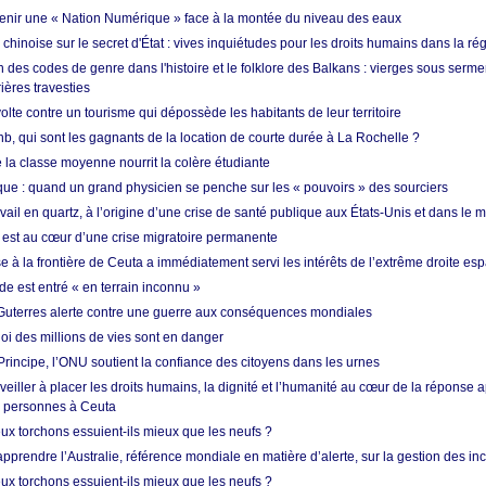
enir une « Nation Numérique » face à la montée du niveau des eaux
hinoise sur le secret d'État : vives inquiétudes pour les droits humains dans la r
 des codes de genre dans l'histoire et le folklore des Balkans : vierges sous serment
ières travesties
lte contre un tourisme qui dépossède les habitants de leur territoire
nb, qui sont les gagnants de la location de courte durée à La Rochelle ?
de la classe moyenne nourrit la colère étudiante
ique : quand un grand physicien se penche sur les « pouvoirs » des sourciers
vail en quartz, à l’origine d’une crise de santé publique aux États-Unis et dans le
est au cœur d’une crise migratoire permanente
 à la frontière de Ceuta a immédiatement servi les intérêts de l’extrême droite es
de est entré « en terrain inconnu »
Guterres alerte contre une guerre aux conséquences mondiales
oi des millions de vies sont en danger
rincipe, l’ONU soutient la confiance des citoyens dans les urnes
 veiller à placer les droits humains, la dignité et l’humanité au cœur de la réponse a
e personnes à Ceuta
ux torchons essuient-ils mieux que les neufs ?
prendre l’Australie, référence mondiale en matière d’alerte, sur la gestion des in
ux torchons essuient-ils mieux que les neufs ?