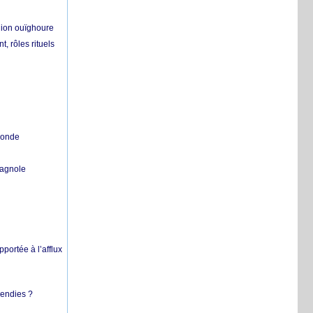
égion ouïghoure
, rôles rituels
 monde
pagnole
pportée à l’afflux
cendies ?