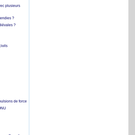
vec plusieurs
cendies ?
diévales ?
ivils
pulsions de force
'ONU