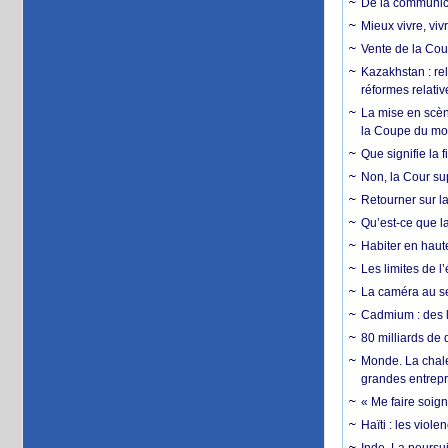
De la communica
Mieux vivre, viv
Vente de la Coup
Kazakhstan : rel
réformes relativ
La mise en scène
la Coupe du m
Que signifie la 
Non, la Cour sup
Retourner sur la
Qu’est-ce que la
Habiter en haute
Les limites de l
La caméra au se
Cadmium : des l
80 milliards de 
Monde. La chale
grandes entrepri
« Me faire soig
Haïti : les viol