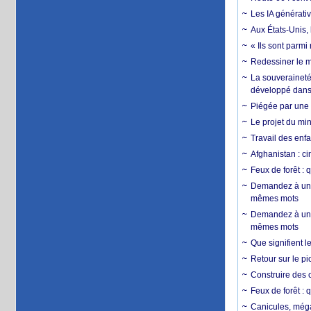
Les IA générativ
Aux États-Unis, 
« Ils sont parm
Redessiner le m
La souveraineté 
développé dans 
Piégée par une 
Le projet du min
Travail des enfa
Afghanistan : cin
Feux de forêt : 
Demandez à un 
mêmes mots
Demandez à un 
mêmes mots
Que signifient l
Retour sur le p
Construire des c
Feux de forêt : 
Canicules, mégaf