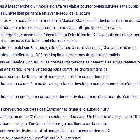
es à la recherche d’un modèle d’affaires viable pourront-elles survivre sans publici
les universités peinent à enrayer le recul de la lecture
i nous » : la nouvelle plateforme de la Maison-Blanche et la déshumanisation des s
onde pour mieux le comprendre : le pouvoir politique des contre-cartes
énergétique passe-t-elle forcément par l’électrification ? L’exemple du solaire th
d’autres pays pas forcément plus ensoleillés
offre d’emploi sur Facebook, elle échappe à ses ravisseurs grâce à une inconnue
istère israélien de la Défense implique des crimes de guerre potentiels
nts au Sénégal : pourquoi les normes internationales peinent à saisir les réalités l
q ans après, l'offensive des talibans contre les droits s'intensifie
quels sont les facteurs qui influencent le plus leur comportement ?
homme ou à une femme de vous parler de développement personnel, ils n’emploie
homme ou une femme de vous parler de développement personnel, ils n’emploiero
es chevelures bouclées des Égyptiennes d’hier et d’aujourd’hui ?
ic d’inflation de 2022 résolu en seulement deux ans. Un héritage des leçons de 197
abanes : un jeu d’enfants qui interroge nos liens avec la nature
quels sont les facteurs qui influencent le plus leur comportement ?
eux, inondations : l’extrême droite à l’offensive