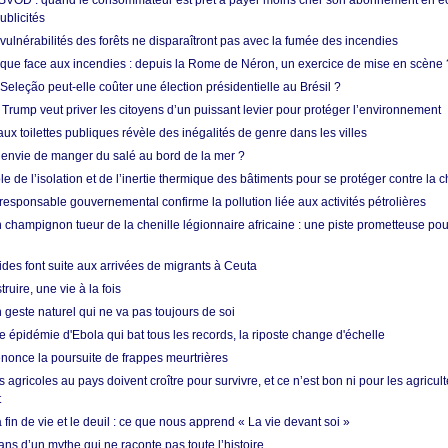
 SVOD : quand le consommateur est prêt à payer moins cher son abonnement en 
ublicités
vulnérabilités des forêts ne disparaîtront pas avec la fumée des incendies
tique face aux incendies : depuis la Rome de Néron, un exercice de mise en scène 
 Seleção peut-elle coûter une élection présidentielle au Brésil ?
 Trump veut priver les citoyens d’un puissant levier pour protéger l’environnement
ux toilettes publiques révèle des inégalités de genre dans les villes
 envie de manger du salé au bord de la mer ?
ôle de l’isolation et de l’inertie thermique des bâtiments pour se protéger contre la 
esponsable gouvernemental confirme la pollution liée aux activités pétrolières
 champignon tueur de la chenille légionnaire africaine : une piste prometteuse pou
des font suite aux arrivées de migrants à Ceuta
ruire, une vie à la fois
n geste naturel qui ne va pas toujours de soi
 épidémie d'Ebola qui bat tous les records, la riposte change d'échelle
nonce la poursuite de frappes meurtrières
s agricoles au pays doivent croître pour survivre, et ce n’est bon ni pour les agricul
t
in de vie et le deuil : ce que nous apprend « La vie devant soi »
ans d’un mythe qui ne raconte pas toute l’histoire