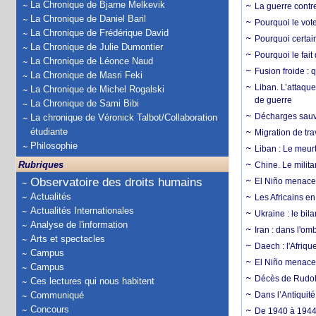
La Chronique de Bjarne Melkevik
La guerre contr
La Chronique de Daniel Baril
Pourquoi le vot
La Chronique de Frédérique David
Pourquoi certain
La Chronique de Julie Dumontier
Pourquoi le fait
La Chronique de Léonce Naud
Fusion froide : 
La Chronique de Masri Feki
Liban. L’attaque
La Chronique de Michel Rogalski
de guerre
La Chronique de Sami Bibi
Décharges sauva
La chronique de Véronick Talbot/Collaboration
étudiante
Migration de tra
Philosophie
Liban : Le meurt
Rubriques
Chine. Le milita
Observatoire des droits humains
El Niño menace 
Actualités
Les Africains en
Actualités Internationales
Ukraine : le bila
Analyse de l'information
Iran : dans l'om
Arts et spectacles
Daech : l'Afriq
Campus
El Niño menace d
Campus
Décès de Rudolp
Ces lectures qui nous habitent
Communiqué
Dans l’Antiquité
Concours
De 1940 à 1944,