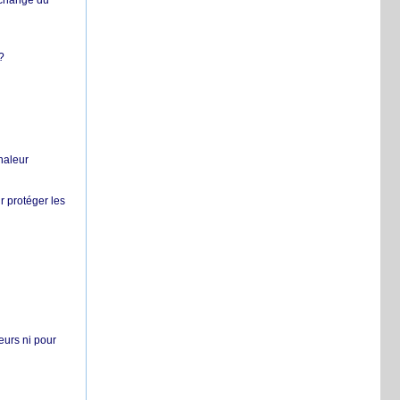
échange du
?
chaleur
r protéger les
teurs ni pour