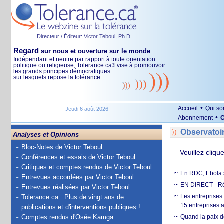
Directeur / Éditeur: Victor Teboul, Ph.D.
Regard
sur nous et ouverture sur le monde
Indépendant et neutre par rapport à toute orientation
politique ou religieuse, Tolerance.ca
vise à promouvoir
®
les grands principes démocratiques
sur lesquels repose la tolérance.
•
Accueil
Qui s
Jeudi 6 août 2026
•
Abonnement
O
Observatoi
Analyses et Opinions
Bloc-Notes de Victor Teboul
Veuillez cliqu
Conférences et essais de Victor Teboul
Critiques et comptes rendus de Victor Teboul
En RDC, Ebola s
Entrevues accordées par Victor Teboul
EN DIRECT - Ré
Entrevues réalisées par Victor Teboul
Les entreprises
Tolerance.ca : Plus de vingt ans de
15 entreprises 
publications et d'interventions publiques !
Comptes rendus d'Osée Kamga
Quand la paix de