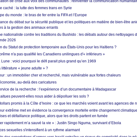
tion de crise aux voix des communautés : réinventer la communication humanitai
re caché : la lutte des femmes trans en Syrie
e du monde : le bras de fer entre la FIFA et l’Europe
ance du débat sur la sécurité publique et les politiques en matière de bien-être ani
es à la gestion des animaux errants
 nationaliste contre les traditions du Bushido : les débats autour des nettoyages
onde 2026
fin du Statut de protection temporaire aux États-Unis pour les Haïtiens ?
rême n'a pas qualifié les Canadiens unilingues d'« inférieurs »
 Lune : voici pourquoi le défi parait plus grand qu’en 1969
 littérature « jeune adulte » ?
ur : un immobilier cher et recherché, mais vulnérable aux fortes chaleurs
’économie, au-delà des caricatures
rvice de la recherche : l’expérience d’un documentaire à Madagascar
aitues peuvent-elles nous aider à dépolluer les sols ?
dollars promis à la Côte d’Ivoire : ce que les marchés voient avant les agences de n
ur extrême met en évidence la convergence mortelle entre changement climatique,
ses et défaillance politique, alors que les droits partent en fumée
ner rapidement m’a sauvé la vie » : Justin Singo Nguma, survivant d’Ebola
ences sexuelles s'intensifient à un rythme alarmant