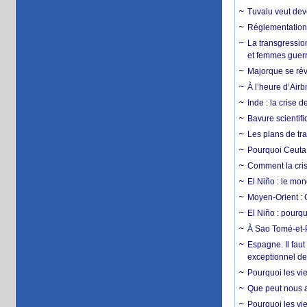
Tuvalu veut dev
Réglementation c
La transgression
et femmes guerr
Majorque se révo
À l’heure d’Airb
Inde : la crise 
Bavure scientif
Les plans de tra
Pourquoi Ceuta 
Comment la crise
El Niño : le mon
Moyen-Orient : 
El Niño : pourqu
À Sao Tomé-et-P
Espagne. Il faut
exceptionnel d
Pourquoi les vie
Que peut nous ap
Pourquoi les vie