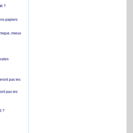
té ?
ans-papiers
ermique, mieux
ocales
ront pas les
nt pas les
3 ?