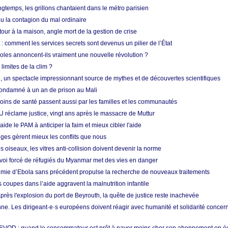
longtemps, les grillons chantaient dans le métro parisien
 la contagion du mal ordinaire
etour à la maison, angle mort de la gestion de crise
 comment les services secrets sont devenus un pilier de l’État
coles annoncent-ils vraiment une nouvelle révolution ?
limites de la clim ?
re, un spectacle impressionnant source de mythes et de découvertes scientifiques
condamné à un an de prison au Mali
soins de santé passent aussi par les familles et les communautés
U réclame justice, vingt ans après le massacre de Muttur
aide le PAM à anticiper la faim et mieux cibler l'aide
nges gèrent mieux les conflits que nous
s oiseaux, les vitres anti-collision doivent devenir la norme
envoi forcé de réfugiés du Myanmar met des vies en danger
mie d’Ebola sans précédent propulse la recherche de nouveaux traitements
s coupes dans l’aide aggravent la malnutrition infantile
après l'explosion du port de Beyrouth, la quête de justice reste inachevée
e. Les dirigeant·e·s européens doivent réagir avec humanité et solidarité concerna