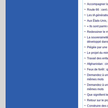
Accompagner la f
Route 66 : cent 
Les IA générativ
Aux États-Unis, 
« Ils sont parm
Redessiner le m
La souveraineté 
développé dans 
Piégée par une 
Le projet du min
Travail des enfa
Afghanistan : cin
Feux de forêt : 
Demandez à un 
mêmes mots
Demandez à un 
mêmes mots
Que signifient l
Retour sur le p
Construire des c