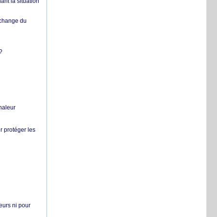
nt la situation
échange du
?
chaleur
r protéger les
teurs ni pour