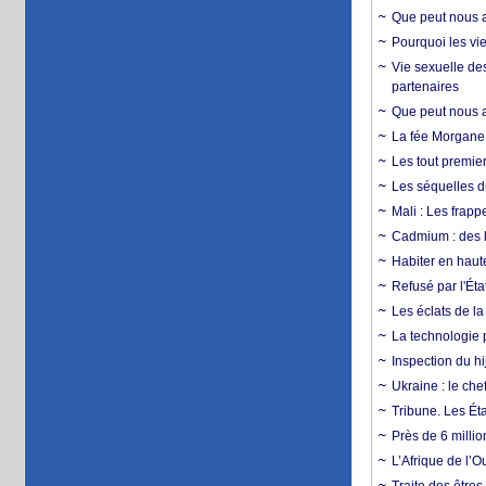
Que peut nous ap
Pourquoi les vie
Vie sexuelle des
partenaires
Que peut nous ap
La fée Morgane 
Les tout premier
Les séquelles d
Mali : Les frapp
Cadmium : des l
Habiter en haute
Refusé par l'Éta
Les éclats de la
La technologie p
Inspection du hij
Ukraine : le ch
Tribune. Les Éta
Près de 6 milli
L’Afrique de l’