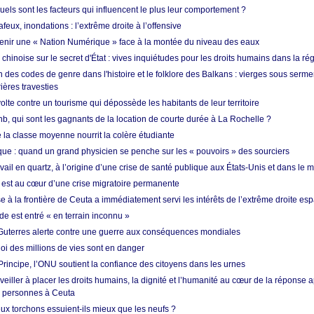
quels sont les facteurs qui influencent le plus leur comportement ?
eux, inondations : l’extrême droite à l’offensive
enir une « Nation Numérique » face à la montée du niveau des eaux
hinoise sur le secret d'État : vives inquiétudes pour les droits humains dans la r
 des codes de genre dans l'histoire et le folklore des Balkans : vierges sous serment
ières travesties
lte contre un tourisme qui dépossède les habitants de leur territoire
nb, qui sont les gagnants de la location de courte durée à La Rochelle ?
de la classe moyenne nourrit la colère étudiante
ique : quand un grand physicien se penche sur les « pouvoirs » des sourciers
vail en quartz, à l’origine d’une crise de santé publique aux États-Unis et dans le
est au cœur d’une crise migratoire permanente
 à la frontière de Ceuta a immédiatement servi les intérêts de l’extrême droite es
de est entré « en terrain inconnu »
Guterres alerte contre une guerre aux conséquences mondiales
oi des millions de vies sont en danger
rincipe, l’ONU soutient la confiance des citoyens dans les urnes
 veiller à placer les droits humains, la dignité et l’humanité au cœur de la réponse a
e personnes à Ceuta
ux torchons essuient-ils mieux que les neufs ?