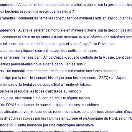
prendre l’Australie, référence mondiale en matière d’alerte, sur la gestion des in
ux torchons essuient-ils mieux que les neufs ?
 rainettes : comment les femelles construisent de meilleurs nids en s'accouplant a
prendre l’Australie, référence mondiale en matière d’alerte, sur la gestion des in
: comment la sœur du roi Arthur est-elle devenue la plus célèbre des sorcières mé
s influenceurs au monde étaient français et sont nés après la Révolution
u cancer compliquent souvent l’usage des outils numériques
es aériennes menées par « Africa Corps », sous le contrôle de la Russie, tuent des c
aitues peuvent-elles nous aider à dépolluer les sols ?
ur : un immobilier cher et recherché, mais vulnérable aux fortes chaleurs
t, exigé par la rue : le tournant historique pour les personnes LGBTQ+ au Japon
 mémoire et la tentative de coup d'État à Trinité-et-Tobago
eut-elle résoudre les litiges d'arbitrage au kendo ?
ab, gifle, arrestation : le quotidien sous le régime taliban
ef de l’ONU condamne de nouvelles frappes russes meurtrières
ts africains doivent refuser de se rendre complices de la politique américaine d’ex
ons d'hectares ravagés par les flammes en Europe et en Amérique du Nord, selon l
Ouest et du Centre menacée par une catastrophe alimentaire