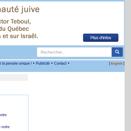
•
•
•
z la pensée unique !
Publicité
Contact
[
]
English
notre
 notre