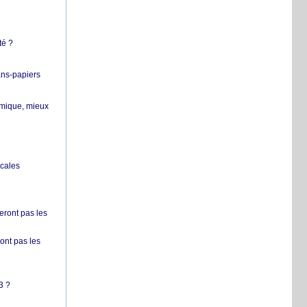
té ?
ans-papiers
ermique, mieux
ocales
ront pas les
nt pas les
3 ?