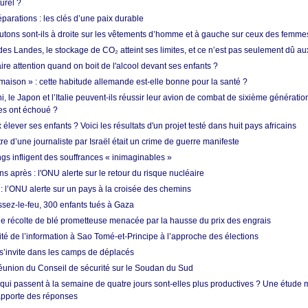
urel ?
réparations : les clés d’une paix durable
utons sont-ils à droite sur les vêtements d’homme et à gauche sur ceux des femme
des Landes, le stockage de CO₂ atteint ses limites, et ce n’est pas seulement dû au
aire attention quand on boit de l'alcool devant ses enfants ?
 maison » : cette habitude allemande est-elle bonne pour la santé ?
le Japon et l’Italie peuvent-ils réussir leur avion de combat de sixième génération
res ont échoué ?
ever ses enfants ? Voici les résultats d'un projet testé dans huit pays africains
re d’une journaliste par Israël était un crime de guerre manifeste
ngs infligent des souffrances « inimaginables »
s après : l'ONU alerte sur le retour du risque nucléaire
 l’ONU alerte sur un pays à la croisée des chemins
ssez-le-feu, 300 enfants tués à Gaza
ne récolte de blé prometteuse menacée par la hausse du prix des engrais
rité de l’information à Sao Tomé-et-Principe à l’approche des élections
’invite dans les camps de déplacés
union du Conseil de sécurité sur le Soudan du Sud
 qui passent à la semaine de quatre jours sont-elles plus productives ? Une étude
apporte des réponses