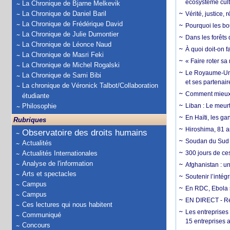
écosystème cult
La Chronique de Bjarne Melkevik
La Chronique de Daniel Baril
Vérité, justice, 
La Chronique de Frédérique David
Pourquoi les bo
La Chronique de Julie Dumontier
Dans les forêts 
La Chronique de Léonce Naud
À quoi doit-on f
La Chronique de Masri Feki
« Faire roter sa
La Chronique de Michel Rogalski
Le Royaume-Uni, 
La Chronique de Sami Bibi
et ses partenai
La chronique de Véronick Talbot/Collaboration
Comment mieux él
étudiante
Philosophie
Liban : Le meurt
En Haïti, les ga
Rubriques
Hiroshima, 81 an
Observatoire des droits humains
Soudan du Sud :
Actualités
Actualités Internationales
300 jours de ce
Analyse de l'information
Afghanistan : u
Arts et spectacles
Soutenir l’intég
Campus
En RDC, Ebola s
Campus
EN DIRECT - Ré
Ces lectures qui nous habitent
Les entreprises
Communiqué
15 entreprises 
Concours