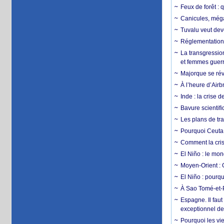
Feux de forêt : 
Canicules, mégaf
Tuvalu veut dev
Réglementation c
La transgression
et femmes guerr
Majorque se révo
À l’heure d’Airb
Inde : la crise 
Bavure scientif
Les plans de tra
Pourquoi Ceuta 
Comment la crise
El Niño : le mon
Moyen-Orient : 
El Niño : pourqu
À Sao Tomé-et-P
Espagne. Il faut
exceptionnel d
Pourquoi les vie