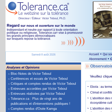
Directeur / Éditeur: Victor Teboul, Ph.D.
Regard
sur nous et ouverture sur le monde
Indépendant et neutre par rapport à toute orientation
politique ou religieuse, Tolerance.ca
vise à promouvoir
®
les grands principes démocratiques
sur lesquels repose la tolérance.
•
Accueil
Qui s
Samedi 8 août 2026
•
Abonnement
O
Observatoi
Analyses et Opinions
Bloc-Notes de Victor Teboul
Veuillez cliqu
Conférences et essais de Victor Teboul
Critiques et comptes rendus de Victor Teboul
Ebola : au terme
Entrevues accordées par Victor Teboul
Climat et conflit
Entrevues réalisées par Victor Teboul
L’abolition des
Tolerance.ca : Plus de vingt ans de
écosystème cult
publications et d'interventions publiques !
Comptes rendus d'Osée Kamga
L’abolition des 