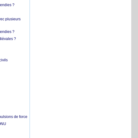
cendies ?
vec plusieurs
cendies ?
diévales ?
ivils
pulsions de force
'ONU