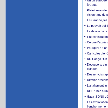
Union européenn
à Ceuta
Plateformes de
visionnage de p
En Gironde, les 
Le pouvoir poli
La défaite de la
L’administration
Ce que l’accès a
Pourquoi a-t-on
Canicules : le r
RD Congo : Un r
Découverte d'un
cultures
Des renvois rapi
Ukraine : reconst
L'allaitement, u
RDC : face à une
Gaza : l’ONU dé
Les exploitation
l’environnemen