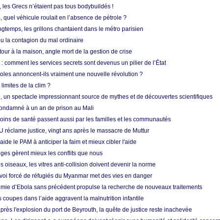
, les Grecs n’étaient pas tous bodybuildés !
 quel véhicule roulait en l’absence de pétrole ?
longtemps, les grillons chantaient dans le métro parisien
 la contagion du mal ordinaire
etour à la maison, angle mort de la gestion de crise
 comment les services secrets sont devenus un pilier de l’État
coles annoncent-ils vraiment une nouvelle révolution ?
limites de la clim ?
re, un spectacle impressionnant source de mythes et de découvertes scientifiques
condamné à un an de prison au Mali
soins de santé passent aussi par les familles et les communautés
U réclame justice, vingt ans après le massacre de Muttur
aide le PAM à anticiper la faim et mieux cibler l'aide
nges gèrent mieux les conflits que nous
s oiseaux, les vitres anti-collision doivent devenir la norme
envoi forcé de réfugiés du Myanmar met des vies en danger
mie d’Ebola sans précédent propulse la recherche de nouveaux traitements
s coupes dans l’aide aggravent la malnutrition infantile
après l'explosion du port de Beyrouth, la quête de justice reste inachevée