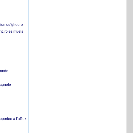
égion ouïghoure
, rôles rituels
 monde
pagnole
pportée à l’afflux