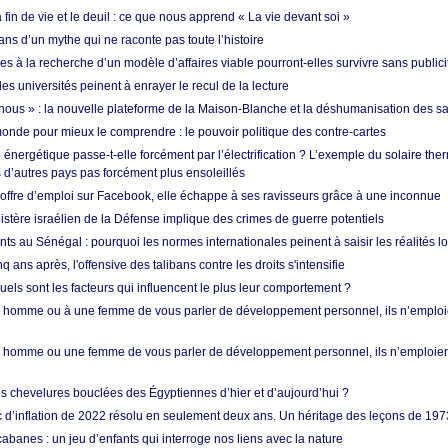
in de vie et le deuil : ce que nous apprend « La vie devant soi »
ans d’un mythe qui ne raconte pas toute l’histoire
es à la recherche d’un modèle d’affaires viable pourront-elles survivre sans publici
les universités peinent à enrayer le recul de la lecture
i nous » : la nouvelle plateforme de la Maison-Blanche et la déshumanisation des s
onde pour mieux le comprendre : le pouvoir politique des contre-cartes
énergétique passe-t-elle forcément par l’électrification ? L’exemple du solaire th
d’autres pays pas forcément plus ensoleillés
offre d’emploi sur Facebook, elle échappe à ses ravisseurs grâce à une inconnue
istère israélien de la Défense implique des crimes de guerre potentiels
nts au Sénégal : pourquoi les normes internationales peinent à saisir les réalités l
q ans après, l'offensive des talibans contre les droits s'intensifie
quels sont les facteurs qui influencent le plus leur comportement ?
homme ou à une femme de vous parler de développement personnel, ils n’emploie
homme ou une femme de vous parler de développement personnel, ils n’emploiero
es chevelures bouclées des Égyptiennes d’hier et d’aujourd’hui ?
ic d’inflation de 2022 résolu en seulement deux ans. Un héritage des leçons de 197
abanes : un jeu d’enfants qui interroge nos liens avec la nature