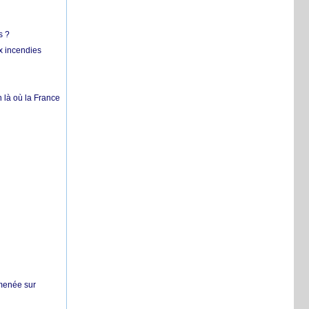
s ?
x incendies
 là où la France
 menée sur