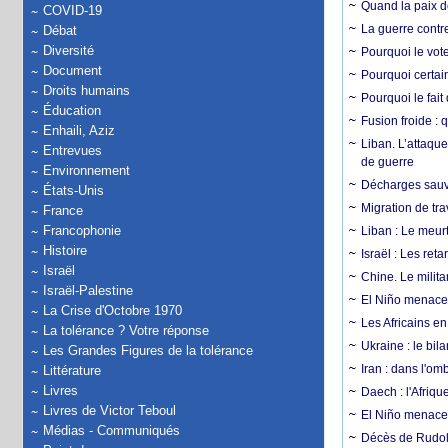
Quand la paix de
COVID-19
La guerre contr
Débat
Diversité
Pourquoi le vot
Document
Pourquoi certain
Droits humains
Pourquoi le fait
Éducation
Fusion froide : 
Enhaili, Aziz
Liban. L’attaque
Entrevues
de guerre
Environnement
Décharges sauva
États-Unis
Migration de tra
France
Francophonie
Liban : Le meurt
Histoire
Israël : Les re
Israël
Chine. Le milita
Israël-Palestine
El Niño menace 
La Crise d'Octobre 1970
Les Africains en
La tolérance ? Votre réponse
Ukraine : le bila
Les Grandes Figures de la tolérance
Iran : dans l'om
Littérature
Livres
Daech : l'Afriq
Livres de Victor Teboul
El Niño menace d
Médias - Communiqués
Décès de Rudolp