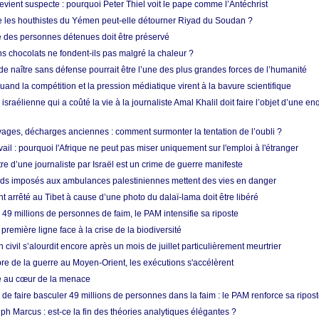
vient suspecte : pourquoi Peter Thiel voit le pape comme l’Antéchrist
e les houthistes du Yémen peut-elle détourner Riyad du Soudan ?
e des personnes détenues doit être préservé
s chocolats ne fondent-ils pas malgré la chaleur ?
 de naître sans défense pourrait être l’une des plus grandes forces de l’humanité
quand la compétition et la pression médiatique virent à la bavure scientifique
 israélienne qui a coûté la vie à la journaliste Amal Khalil doit faire l’objet d’une e
ges, décharges anciennes : comment surmonter la tentation de l’oubli ?
vail : pourquoi l'Afrique ne peut pas miser uniquement sur l'emploi à l'étranger
re d’une journaliste par Israël est un crime de guerre manifeste
tards imposés aux ambulances palestiniennes mettent des vies en danger
nt arrêté au Tibet à cause d’une photo du dalaï-lama doit être libéré
49 millions de personnes de faim, le PAM intensifie sa riposte
 première ligne face à la crise de la biodiversité
n civil s’alourdit encore après un mois de juillet particulièrement meurtrier
bre de la guerre au Moyen-Orient, les exécutions s'accélèrent
ue au cœur de la menace
e faire basculer 49 millions de personnes dans la faim : le PAM renforce sa ripos
h Marcus : est-ce la fin des théories analytiques élégantes ?