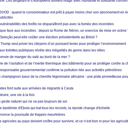
e. Les dirigeant·e·s européens doivent réagir avec humanité et solidarité concerna
 SVOD : quand le consommateur est prêt à payer moins cher son abonnement en 
ublicités
vulnérabilités des forêts ne disparaîtront pas avec la fumée des incendies
tique face aux incendies : depuis la Rome de Néron, un exercice de mise en scène 
 Seleção peut-elle coûter une élection présidentielle au Brésil ?
 Trump veut priver les citoyens d’un puissant levier pour protéger l’environnement
ux toilettes publiques révèle des inégalités de genre dans les villes
 envie de manger du salé au bord de la mer ?
ôle de l’isolation et de l’inertie thermique des bâtiments pour se protéger contre la 
esponsable gouvernemental confirme la pollution liée aux activités pétrolières
 champignon tueur de la chenille légionnaire africaine : une piste prometteuse pou
des font suite aux arrivées de migrants à Ceuta
ruire, une vie à la fois
n geste naturel qui ne va pas toujours de soi
 épidémie d'Ebola qui bat tous les records, la riposte change d'échelle
nonce la poursuite de frappes meurtrières
s agricoles au pays doivent croître pour survivre, et ce n’est bon ni pour les agricul
t