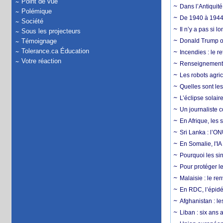
Point de vue
Dans l’Antiquité
Polémique
De 1940 à 1944,
Société
Il n’y a pas si 
Sous les projecteurs
Témoignage
Donald Trump ou
Tolerance.ca Éducation
Incendies : le r
Votre réaction
Renseignement :
Les robots agri
Quelles sont les 
L’éclipse solai
Un journaliste 
En Afrique, les 
Sri Lanka : l’ON
En Somalie, l'IA 
Pourquoi les si
Pour protéger le
Malaisie : le r
En RDC, l’épidé
Afghanistan : le
Liban : six ans 