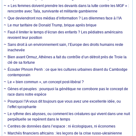
« Les femmes doivent prendre les devants dans la lutte contre les MGF » :
rencontre avec Tala, survivante et militante gambienne
Que deviendront nos médias d’information ? Les dilemmes face à l’IA
Le mur tarifaire de Donald Trump, brique après brique
Faut-il limiter le temps d’écran des enfants ? Les pédiatres américains
revoient leur position
Sans droit à un environnement sain, l’Europe des droits humains reste
inachevée
Bien avant Ormuz, Athènes a fait du contrôle d’un détroit près de Troie la
clé de sa fortune
Écouter Phnom Penh : ce que les cultures urbaines disent du Cambodge
contemporain
Le « bien commun », un concept post-libéral ?
Gènes et peuples : pourquoi la génétique ne corrobore pas le concept de
race dans notre espèce
Pourquoi l’IA vous dit toujours que vous avez une excellente idée, ou
l’effet sycophante
Le rythme des abysses, ou comment les créatures qui vivent dans une nuit
perpétuelle se repèrent dans le temps
Centres de données dans l’espace : ni écologiques, ni économes
Marchés financiers africains : les leçons de la crise russo-ukrainienne