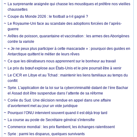
La surprenante araignée qui chasse les moustiques et préfère nos vieilles
chaussettes
Coupe du Monde 2026 : le football a-t-il gagné ?
Le Royaume-Uni face au scandale des adoptions forcées de l’après-
guerre
Arêtes de poisson, quarantaine et vaccination : les armes des Aborigènes
contre la variole
« Je ne peux plus participer à cette mascarade » : pourquoi des guides en
Antarctique quittent le métier de leurs rêves
Ce que les dératiseurs nous apprennent sur le bonheur au travail
Le prix du bœuf explose aux États-Unis et le pire pourrait être à venir
Le CICR en Libye et au Tchad : maintenir les liens familiaux au temps du
conflit
Syrie. L’application de la loi sur la cybercriminalité datant de l’ère Bachar
el Assad doit être suspendue dans l’attente de sa réforme
Corée du Sud. Une décision rendue en appel dans une affaire
d’avortement met au jour un vide juridique
Pourquoi l’ONU intervient souvent quand il est déjà trop tard
La course au poste de Secrétaire général s'intensifie
Commerce mondial : les prix flambent, les échanges ralentissent
Syrie : parmi les disparus, quelques survivants