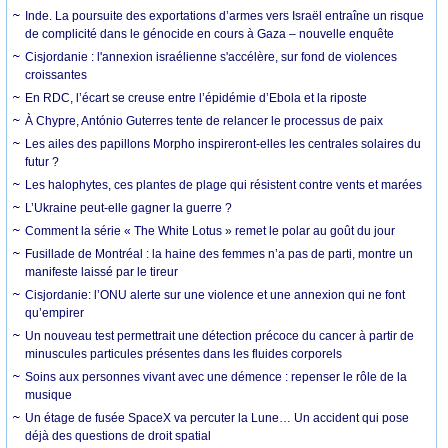
Inde. La poursuite des exportations d’armes vers Israël entraîne un risque
de complicité dans le génocide en cours à Gaza – nouvelle enquête
Cisjordanie : l'annexion israélienne s'accélère, sur fond de violences
croissantes
En RDC, l’écart se creuse entre l’épidémie d’Ebola et la riposte
À Chypre, António Guterres tente de relancer le processus de paix
Les ailes des papillons Morpho inspireront-elles les centrales solaires du
futur ?
Les halophytes, ces plantes de plage qui résistent contre vents et marées
L’Ukraine peut-elle gagner la guerre ?
Comment la série « The White Lotus » remet le polar au goût du jour
Fusillade de Montréal : la haine des femmes n’a pas de parti, montre un
manifeste laissé par le tireur
Cisjordanie: l’ONU alerte sur une violence et une annexion qui ne font
qu’empirer
Un nouveau test permettrait une détection précoce du cancer à partir de
minuscules particules présentes dans les fluides corporels
Soins aux personnes vivant avec une démence : repenser le rôle de la
musique
Un étage de fusée SpaceX va percuter la Lune… Un accident qui pose
déjà des questions de droit spatial