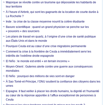
Majorque se révolte contre un tourisme qui dépossède les habitants de
leur territoire
À l’heure d’Airbnb, qui sont les gagnants de la location de courte durée à
La Rochelle ?
Inde : la crise de la classe moyenne nourrit la colère étudiante
Bavure scientifique : quand un grand physicien se penche sur les
« pouvoirs » des sourciers
Les plans de travail en quartz, à l’origine d’une crise de santé publique
aux États-Unis et dans le monde
Pourquoi Ceuta est au cœur d’une crise migratoire permanente
Comment la crise à la frontière de Ceuta a immédiatement servi les
intérêts de l’extrême droite espagnole
El Niño : le monde est entré « en terrain inconnu »
Moyen-Orient : Guterres alerte contre une guerre aux conséquences
mondiales
El Niño : pourquoi des millions de vies sont en danger
À Sao Tomé-et-Principe, l’ONU soutient la confiance des citoyens dans les
urnes
Espagne. Il faut veiller à placer les droits humains, la dignité et l’humanité
au cœur de la réponse apportée à l’afflux exceptionnel de personnes à
Ceuta
Pourquoi les vieux torchons essuient-ils mieux que les neufs ?