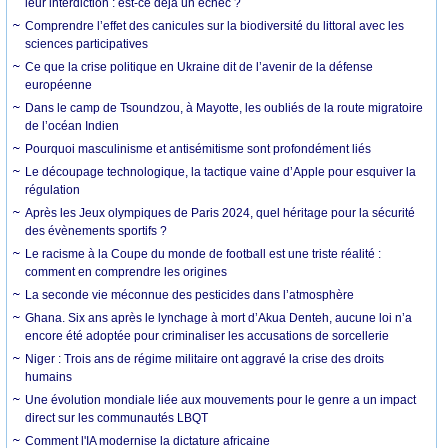
leur interdiction : est-ce déjà un échec ?
Comprendre l’effet des canicules sur la biodiversité du littoral avec les
sciences participatives
Ce que la crise politique en Ukraine dit de l’avenir de la défense
européenne
Dans le camp de Tsoundzou, à Mayotte, les oubliés de la route migratoire
de l’océan Indien
Pourquoi masculinisme et antisémitisme sont profondément liés
Le découpage technologique, la tactique vaine d’Apple pour esquiver la
régulation
Après les Jeux olympiques de Paris 2024, quel héritage pour la sécurité
des évènements sportifs ?
Le racisme à la Coupe du monde de football est une triste réalité :
comment en comprendre les origines
La seconde vie méconnue des pesticides dans l’atmosphère
Ghana. Six ans après le lynchage à mort d’Akua Denteh, aucune loi n’a
encore été adoptée pour criminaliser les accusations de sorcellerie
Niger : Trois ans de régime militaire ont aggravé la crise des droits
humains
Une évolution mondiale liée aux mouvements pour le genre a un impact
direct sur les communautés LBQT
Comment l'IA modernise la dictature africaine