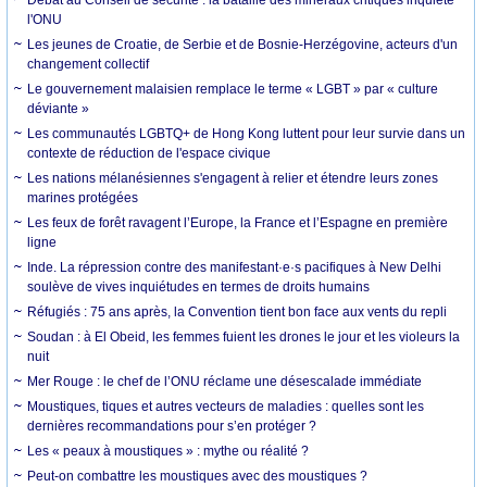
l'ONU
Les jeunes de Croatie, de Serbie et de Bosnie-Herzégovine, acteurs d'un
changement collectif
Le gouvernement malaisien remplace le terme « LGBT » par « culture
déviante »
Les communautés LGBTQ+ de Hong Kong luttent pour leur survie dans un
contexte de réduction de l'espace civique
Les nations mélanésiennes s'engagent à relier et étendre leurs zones
marines protégées
Les feux de forêt ravagent l’Europe, la France et l’Espagne en première
ligne
Inde. La répression contre des manifestant·e·s pacifiques à New Delhi
soulève de vives inquiétudes en termes de droits humains
Réfugiés : 75 ans après, la Convention tient bon face aux vents du repli
Soudan : à El Obeid, les femmes fuient les drones le jour et les violeurs la
nuit
Mer Rouge : le chef de l’ONU réclame une désescalade immédiate
Moustiques, tiques et autres vecteurs de maladies : quelles sont les
dernières recommandations pour s’en protéger ?
Les « peaux à moustiques » : mythe ou réalité ?
Peut-on combattre les moustiques avec des moustiques ?