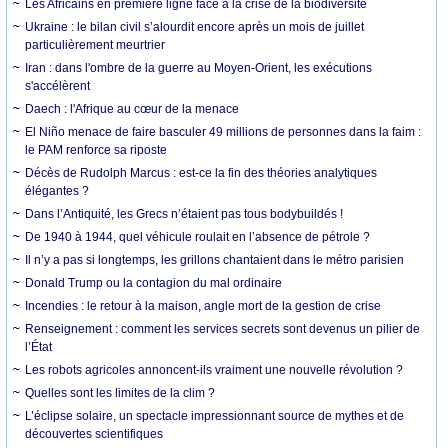
Les Africains en première ligne face à la crise de la biodiversité
Ukraine : le bilan civil s’alourdit encore après un mois de juillet
particulièrement meurtrier
Iran : dans l'ombre de la guerre au Moyen-Orient, les exécutions
s'accélèrent
Daech : l'Afrique au cœur de la menace
El Niño menace de faire basculer 49 millions de personnes dans la faim :
le PAM renforce sa riposte
Décès de Rudolph Marcus : est-ce la fin des théories analytiques
élégantes ?
Dans l’Antiquité, les Grecs n’étaient pas tous bodybuildés !
De 1940 à 1944, quel véhicule roulait en l’absence de pétrole ?
Il n’y a pas si longtemps, les grillons chantaient dans le métro parisien
Donald Trump ou la contagion du mal ordinaire
Incendies : le retour à la maison, angle mort de la gestion de crise
Renseignement : comment les services secrets sont devenus un pilier de
l’État
Les robots agricoles annoncent-ils vraiment une nouvelle révolution ?
Quelles sont les limites de la clim ?
L’éclipse solaire, un spectacle impressionnant source de mythes et de
découvertes scientifiques