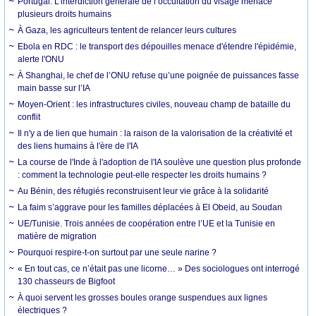
Portugal. L’interdiction générale de l’occultation du visage menace
plusieurs droits humains
À Gaza, les agriculteurs tentent de relancer leurs cultures
Ebola en RDC : le transport des dépouilles menace d'étendre l'épidémie,
alerte l'ONU
À Shanghai, le chef de l’ONU refuse qu’une poignée de puissances fasse
main basse sur l’IA
Moyen-Orient : les infrastructures civiles, nouveau champ de bataille du
conflit
Il n'y a de lien que humain : la raison de la valorisation de la créativité et
des liens humains à l'ère de l'IA
La course de l'Inde à l'adoption de l'IA soulève une question plus profonde
: comment la technologie peut-elle respecter les droits humains ?
Au Bénin, des réfugiés reconstruisent leur vie grâce à la solidarité
La faim s’aggrave pour les familles déplacées à El Obeid, au Soudan
UE/Tunisie. Trois années de coopération entre l’UE et la Tunisie en
matière de migration
Pourquoi respire-t-on surtout par une seule narine ?
« En tout cas, ce n’était pas une licorne… » Des sociologues ont interrogé
130 chasseurs de Bigfoot
À quoi servent les grosses boules orange suspendues aux lignes
électriques ?