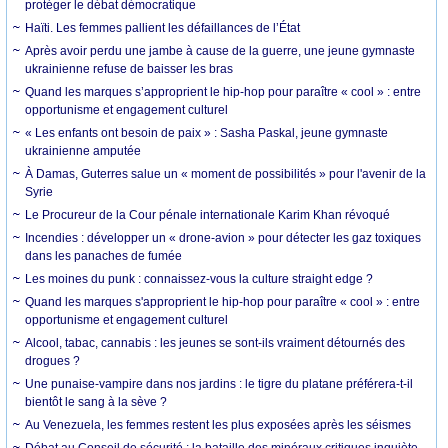
protéger le débat démocratique
Haïti. Les femmes pallient les défaillances de l’État
Après avoir perdu une jambe à cause de la guerre, une jeune gymnaste
ukrainienne refuse de baisser les bras
Quand les marques s’approprient le hip-hop pour paraître « cool » : entre
opportunisme et engagement culturel
« Les enfants ont besoin de paix » : Sasha Paskal, jeune gymnaste
ukrainienne amputée
À Damas, Guterres salue un « moment de possibilités » pour l'avenir de la
Syrie
Le Procureur de la Cour pénale internationale Karim Khan révoqué
Incendies : développer un « drone-avion » pour détecter les gaz toxiques
dans les panaches de fumée
Les moines du punk : connaissez-vous la culture straight edge ?
Quand les marques s'approprient le hip-hop pour paraître « cool » : entre
opportunisme et engagement culturel
Alcool, tabac, cannabis : les jeunes se sont-ils vraiment détournés des
drogues ?
Une punaise-vampire dans nos jardins : le tigre du platane préférera-t-il
bientôt le sang à la sève ?
Au Venezuela, les femmes restent les plus exposées après les séismes
Débat au Conseil de sécurité : la bataille des minéraux critiques inquiète