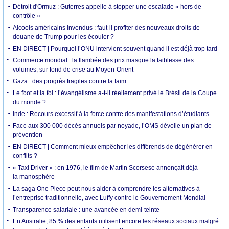
Détroit d'Ormuz : Guterres appelle à stopper une escalade « hors de
contrôle »
Alcools américains invendus : faut-il profiter des nouveaux droits de
douane de Trump pour les écouler ?
EN DIRECT | Pourquoi l’ONU intervient souvent quand il est déjà trop tard
Commerce mondial : la flambée des prix masque la faiblesse des
volumes, sur fond de crise au Moyen-Orient
Gaza : des progrès fragiles contre la faim
Le foot et la foi : l’évangélisme a-t-il réellement privé le Brésil de la Coupe
du monde ?
Inde : Recours excessif à la force contre des manifestations d’étudiants
Face aux 300 000 décès annuels par noyade, l’OMS dévoile un plan de
prévention
EN DIRECT | Comment mieux empêcher les différends de dégénérer en
conflits ?
« Taxi Driver » : en 1976, le film de Martin Scorsese annonçait déjà
la manosphère
La saga One Piece peut nous aider à comprendre les alternatives à
l’entreprise traditionnelle, avec Luffy contre le Gouvernement Mondial
Transparence salariale : une avancée en demi-teinte
En Australie, 85 % des enfants utilisent encore les réseaux sociaux malgré