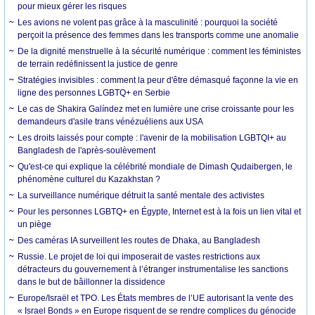
pour mieux gérer les risques
Les avions ne volent pas grâce à la masculinité : pourquoi la société
perçoit la présence des femmes dans les transports comme une anomalie
De la dignité menstruelle à la sécurité numérique : comment les féministes
de terrain redéfinissent la justice de genre
Stratégies invisibles : comment la peur d'être démasqué façonne la vie en
ligne des personnes LGBTQ+ en Serbie
Le cas de Shakira Galíndez met en lumière une crise croissante pour les
demandeurs d'asile trans vénézuéliens aux USA
Les droits laissés pour compte : l'avenir de la mobilisation LGBTQI+ au
Bangladesh de l'après-soulèvement
Qu'est-ce qui explique la célébrité mondiale de Dimash Qudaibergen, le
phénomène culturel du Kazakhstan ?
La surveillance numérique détruit la santé mentale des activistes
Pour les personnes LGBTQ+ en Égypte, Internet est à la fois un lien vital et
un piège
Des caméras IA surveillent les routes de Dhaka, au Bangladesh
Russie. Le projet de loi qui imposerait de vastes restrictions aux
détracteurs du gouvernement à l’étranger instrumentalise les sanctions
dans le but de bâillonner la dissidence
Europe/Israël et TPO. Les États membres de l’UE autorisant la vente des
« Israel Bonds » en Europe risquent de se rendre complices du génocide