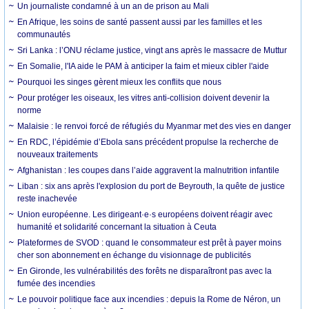
Un journaliste condamné à un an de prison au Mali
En Afrique, les soins de santé passent aussi par les familles et les
communautés
Sri Lanka : l’ONU réclame justice, vingt ans après le massacre de Muttur
En Somalie, l'IA aide le PAM à anticiper la faim et mieux cibler l'aide
Pourquoi les singes gèrent mieux les conflits que nous
Pour protéger les oiseaux, les vitres anti-collision doivent devenir la
norme
Malaisie : le renvoi forcé de réfugiés du Myanmar met des vies en danger
En RDC, l’épidémie d’Ebola sans précédent propulse la recherche de
nouveaux traitements
Afghanistan : les coupes dans l’aide aggravent la malnutrition infantile
Liban : six ans après l'explosion du port de Beyrouth, la quête de justice
reste inachevée
Union européenne. Les dirigeant·e·s européens doivent réagir avec
humanité et solidarité concernant la situation à Ceuta
Plateformes de SVOD : quand le consommateur est prêt à payer moins
cher son abonnement en échange du visionnage de publicités
En Gironde, les vulnérabilités des forêts ne disparaîtront pas avec la
fumée des incendies
Le pouvoir politique face aux incendies : depuis la Rome de Néron, un