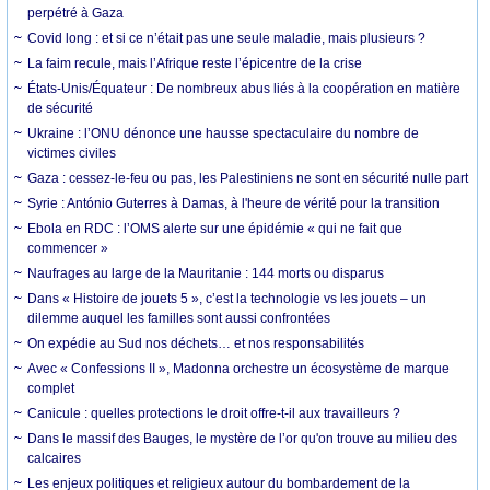
perpétré à Gaza
Covid long : et si ce n’était pas une seule maladie, mais plusieurs ?
La faim recule, mais l’Afrique reste l’épicentre de la crise
États-Unis/Équateur : De nombreux abus liés à la coopération en matière
de sécurité
Ukraine : l’ONU dénonce une hausse spectaculaire du nombre de
victimes civiles
Gaza : cessez-le-feu ou pas, les Palestiniens ne sont en sécurité nulle part
Syrie : António Guterres à Damas, à l'heure de vérité pour la transition
Ebola en RDC : l’OMS alerte sur une épidémie « qui ne fait que
commencer »
Naufrages au large de la Mauritanie : 144 morts ou disparus
Dans « Histoire de jouets 5 », c’est la technologie vs les jouets – un
dilemme auquel les familles sont aussi confrontées
On expédie au Sud nos déchets… et nos responsabilités
Avec « Confessions II », Madonna orchestre un écosystème de marque
complet
Canicule : quelles protections le droit offre-t-il aux travailleurs ?
Dans le massif des Bauges, le mystère de l’or qu'on trouve au milieu des
calcaires
Les enjeux politiques et religieux autour du bombardement de la