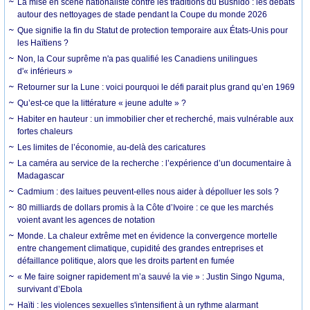
La mise en scène nationaliste contre les traditions du Bushido : les débats
autour des nettoyages de stade pendant la Coupe du monde 2026
Que signifie la fin du Statut de protection temporaire aux États-Unis pour
les Haïtiens ?
Non, la Cour suprême n'a pas qualifié les Canadiens unilingues
d'« inférieurs »
Retourner sur la Lune : voici pourquoi le défi parait plus grand qu’en 1969
Qu’est-ce que la littérature « jeune adulte » ?
Habiter en hauteur : un immobilier cher et recherché, mais vulnérable aux
fortes chaleurs
Les limites de l’économie, au-delà des caricatures
La caméra au service de la recherche : l’expérience d’un documentaire à
Madagascar
Cadmium : des laitues peuvent-elles nous aider à dépolluer les sols ?
80 milliards de dollars promis à la Côte d’Ivoire : ce que les marchés
voient avant les agences de notation
Monde. La chaleur extrême met en évidence la convergence mortelle
entre changement climatique, cupidité des grandes entreprises et
défaillance politique, alors que les droits partent en fumée
« Me faire soigner rapidement m’a sauvé la vie » : Justin Singo Nguma,
survivant d’Ebola
Haïti : les violences sexuelles s'intensifient à un rythme alarmant