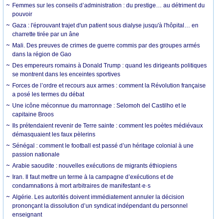
Femmes sur les conseils d’administration : du prestige… au détriment du
pouvoir
Gaza : l'éprouvant trajet d'un patient sous dialyse jusqu'à l'hôpital… en
charrette tirée par un âne
Mali. Des preuves de crimes de guerre commis par des groupes armés
dans la région de Gao
Des empereurs romains à Donald Trump : quand les dirigeants politiques
se montrent dans les enceintes sportives
Forces de l’ordre et recours aux armes : comment la Révolution française
a posé les termes du débat
Une icône méconnue du marronnage : Selomoh del Castilho et le
capitaine Broos
Ils prétendaient revenir de Terre sainte : comment les poètes médiévaux
démasquaient les faux pèlerins
Sénégal : comment le football est passé d’un héritage colonial à une
passion nationale
Arabie saoudite : nouvelles exécutions de migrants éthiopiens
Iran. Il faut mettre un terme à la campagne d’exécutions et de
condamnations à mort arbitraires de manifestant·e·s
Algérie. Les autorités doivent immédiatement annuler la décision
prononçant la dissolution d’un syndicat indépendant du personnel
enseignant