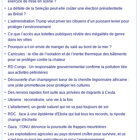
exercice de mise en scène ?
La défaite de la Seleção peut-elle coûter une élection présidentielle
au Brésil ?
L’administration Trump veut priver les citoyens d’un puissant levier pour
protéger l’environnement
Ce que l’accès aux toilettes publiques révèle des inégalités de genre
dans les villes
Pourquoi a-t-on envie de manger du salé au bord de la mer ?
Canicules : le rôle de l’isolation et de l’inertie thermique des bâtiments
pour se protéger contre la chaleur
RD Congo : Un responsable gouvernemental confirme la pollution liée
aux activités pétrolières
Découverte d'un champignon tueur de la chenille légionnaire africaine :
une piste prometteuse pour protéger les cultures
Des renvois rapides font suite aux arrivées de migrants à Ceuta
Ukraine : reconstruire, une vie à la fois
L'allaitement, un geste naturel qui ne va pas toujours de soi
RDC : face à une épidémie d'Ebola qui bat tous les records, la riposte
change d'échelle
Gaza : l’ONU dénonce la poursuite de frappes meurtrières
Les exploitations agricoles au pays doivent croître pour survivre, et ce
n’est bon ni pour les agriculteurs ni pour l’environnement