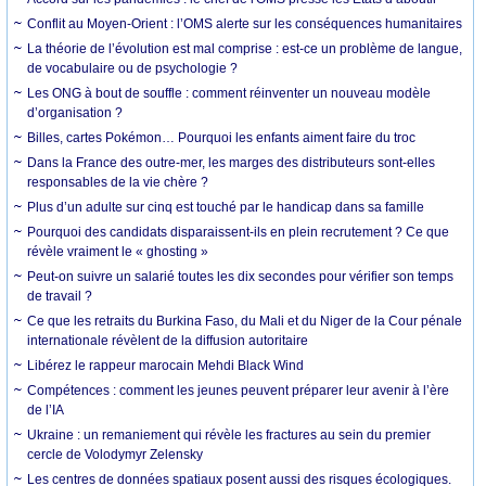
Conflit au Moyen-Orient : l’OMS alerte sur les conséquences humanitaires
La théorie de l’évolution est mal comprise : est-ce un problème de langue,
de vocabulaire ou de psychologie ?
Les ONG à bout de souffle : comment réinventer un nouveau modèle
d’organisation ?
Billes, cartes Pokémon… Pourquoi les enfants aiment faire du troc
Dans la France des outre-mer, les marges des distributeurs sont-elles
responsables de la vie chère ?
Plus d’un adulte sur cinq est touché par le handicap dans sa famille
Pourquoi des candidats disparaissent-ils en plein recrutement ? Ce que
révèle vraiment le « ghosting »
Peut-on suivre un salarié toutes les dix secondes pour vérifier son temps
de travail ?
Ce que les retraits du Burkina Faso, du Mali et du Niger de la Cour pénale
internationale révèlent de la diffusion autoritaire
Libérez le rappeur marocain Mehdi Black Wind
Compétences : comment les jeunes peuvent préparer leur avenir à l’ère
de l’IA
Ukraine : un remaniement qui révèle les fractures au sein du premier
cercle de Volodymyr Zelensky
Les centres de données spatiaux posent aussi des risques écologiques.