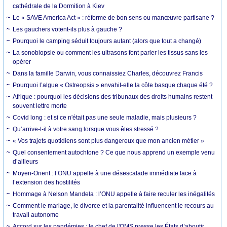
cathédrale de la Dormition à Kiev
Le « SAVE America Act » : réforme de bon sens ou manœuvre partisane ?
Les gauchers votent-ils plus à gauche ?
Pourquoi le camping séduit toujours autant (alors que tout a changé)
La sonobiopsie ou comment les ultrasons font parler les tissus sans les
opérer
Dans la famille Darwin, vous connaissiez Charles, découvrez Francis
Pourquoi l’algue « Ostreopsis » envahit-elle la côte basque chaque été ?
Afrique : pourquoi les décisions des tribunaux des droits humains restent
souvent lettre morte
Covid long : et si ce n'était pas une seule maladie, mais plusieurs ?
Qu’arrive-t-il à votre sang lorsque vous êtes stressé ?
« Vos trajets quotidiens sont plus dangereux que mon ancien métier »
Quel consentement autochtone ? Ce que nous apprend un exemple venu
d’ailleurs
Moyen-Orient : l’ONU appelle à une désescalade immédiate face à
l’extension des hostilités
Hommage à Nelson Mandela : l’ONU appelle à faire reculer les inégalités
Comment le mariage, le divorce et la parentalité influencent le recours au
travail autonome
Accord sur les pandémies : le chef de l'OMS presse les États d’aboutir