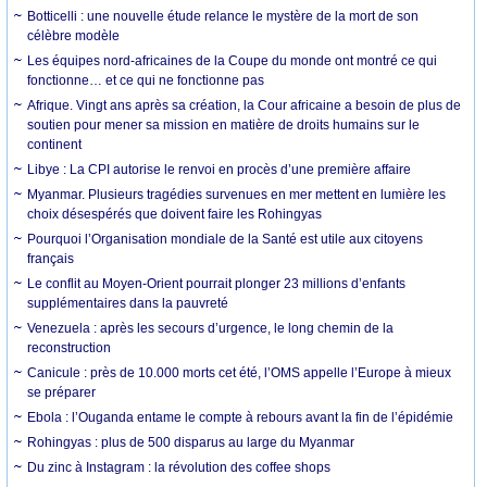
Botticelli : une nouvelle étude relance le mystère de la mort de son
célèbre modèle
Les équipes nord-africaines de la Coupe du monde ont montré ce qui
fonctionne… et ce qui ne fonctionne pas
Afrique. Vingt ans après sa création, la Cour africaine a besoin de plus de
soutien pour mener sa mission en matière de droits humains sur le
continent
Libye : La CPI autorise le renvoi en procès d’une première affaire
Myanmar. Plusieurs tragédies survenues en mer mettent en lumière les
choix désespérés que doivent faire les Rohingyas
Pourquoi l’Organisation mondiale de la Santé est utile aux citoyens
français
Le conflit au Moyen-Orient pourrait plonger 23 millions d’enfants
supplémentaires dans la pauvreté
Venezuela : après les secours d’urgence, le long chemin de la
reconstruction
Canicule : près de 10.000 morts cet été, l’OMS appelle l’Europe à mieux
se préparer
Ebola : l’Ouganda entame le compte à rebours avant la fin de l’épidémie
Rohingyas : plus de 500 disparus au large du Myanmar
Du zinc à Instagram : la révolution des coffee shops