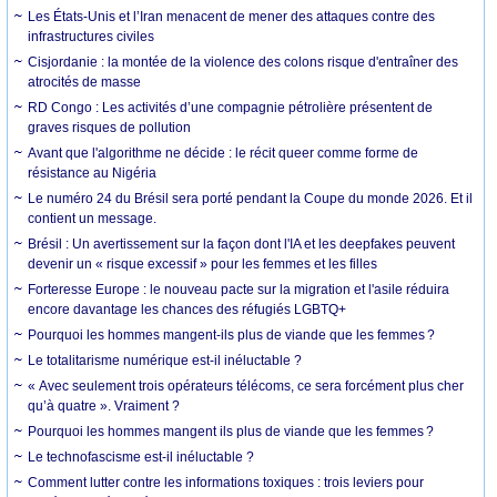
Les États-Unis et l’Iran menacent de mener des attaques contre des
infrastructures civiles
Cisjordanie : la montée de la violence des colons risque d'entraîner des
atrocités de masse
RD Congo : Les activités d’une compagnie pétrolière présentent de
graves risques de pollution
Avant que l'algorithme ne décide : le récit queer comme forme de
résistance au Nigéria
Le numéro 24 du Brésil sera porté pendant la Coupe du monde 2026. Et il
contient un message.
Brésil : Un avertissement sur la façon dont l'IA et les deepfakes peuvent
devenir un « risque excessif » pour les femmes et les filles
Forteresse Europe : le nouveau pacte sur la migration et l'asile réduira
encore davantage les chances des réfugiés LGBTQ+
Pourquoi les hommes mangent-ils plus de viande que les femmes ?
Le totalitarisme numérique est-il inéluctable ?
« Avec seulement trois opérateurs télécoms, ce sera forcément plus cher
qu’à quatre ». Vraiment ?
Pourquoi les hommes mangent ils plus de viande que les femmes ?
Le technofascisme est-il inéluctable ?
Comment lutter contre les informations toxiques : trois leviers pour