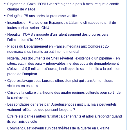
Cisjordanie, Gaza : l’ONU voit s’éloigner la paix à mesure que le conflit
change de visage
Réfugiés : 75 ans après, la promesse vacille
Incendies en France et en Espagne : « L'alarme climatique retentit de
toutes parts », selon l’ONU
Hépatite : l’OMS s’inquiète d’un ralentissement des progrès vers
l’élimination d’ici 2030
Plages du Débarquement en France, médinas aux Comores : 25
nouveaux sites inscrits au patrimoine mondial
Nigeria. Des documents de Shell révèlent l’existence d’un pipeline « en
piteux état », des puits « introuvables » et des coûts de démantèlement
s’élevant à 9,5 milliards d’euros, tandis que le scandale lié à la pollution
prend de l’ampleur
Cyberesclavage : ces fausses offres d'emploi qui transforment leurs
victimes en escrocs
Crise de la culture : la théorie des quatre régimes culturels pour sortir de
la controverse
Les sondages générés par IA séduisent des instituts, mais peuvent-ils
vraiment refléter ce que pensent les gens ?
Être rejeté par les autres fait mal : aider enfants et ados à rebondir quand
ils sont mis de côté
Comment X est devenu l’un des théâtres de la guerre en Ukraine