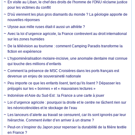
En visite au Liban, le chef des droits de l'homme de l'ONU réclame justice
pour les victimes du conflit
D'où viennent les plus gros diamants du monde ? La géologie apporte de
nouvelles réponses
Ulysse aux mille ruses était-il aussi un athlète ?
Avec la loi d’urgence agricole, la France contrevient au droit international
sur les zones humides
De la télévision au tourisme : comment Camping Paradis transforme la
fiction en expérience
L’hypominéralisation molaire-incisive, une anomalie dentaire mal connue
qui touche des millions d’enfants
Comment la présence de MSC Croisières dans les ports français est
devenue un enjeu de souveraineté nationale
Peu importe ce que les enfants lisent, tant qu’ils lisent ? Dépasser les
préjugés sur les « bonnes » et « mauvaises lectures »
Indonésie et Asie du Sud-Est : la France a une carte à jouer
Loi d’urgence agricole : pourquoi la droite et le centre ne lâchent rien sur
les néonicotinoïdes et le stockage de l’eau
Les lanceurs d’alerte au travail se censurent, car ils sont ignorés par leur
hiérarchie. Comment éviter d’en arriver à un drame ?
Peut-on s’inspirer du Japon pour repenser la durabilité de la filière textile
en France ?