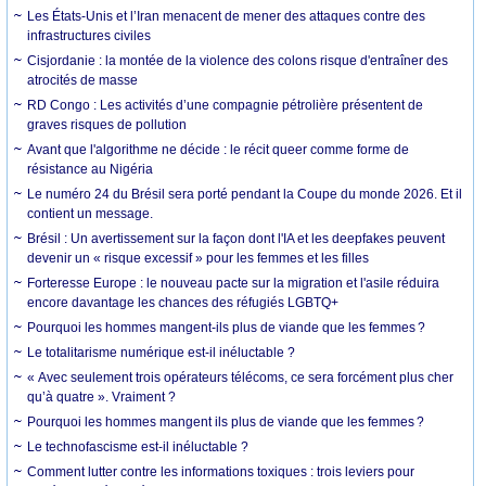
Les États-Unis et l’Iran menacent de mener des attaques contre des
infrastructures civiles
Cisjordanie : la montée de la violence des colons risque d'entraîner des
atrocités de masse
RD Congo : Les activités d’une compagnie pétrolière présentent de
graves risques de pollution
Avant que l'algorithme ne décide : le récit queer comme forme de
résistance au Nigéria
Le numéro 24 du Brésil sera porté pendant la Coupe du monde 2026. Et il
contient un message.
Brésil : Un avertissement sur la façon dont l'IA et les deepfakes peuvent
devenir un « risque excessif » pour les femmes et les filles
Forteresse Europe : le nouveau pacte sur la migration et l'asile réduira
encore davantage les chances des réfugiés LGBTQ+
Pourquoi les hommes mangent-ils plus de viande que les femmes ?
Le totalitarisme numérique est-il inéluctable ?
« Avec seulement trois opérateurs télécoms, ce sera forcément plus cher
qu’à quatre ». Vraiment ?
Pourquoi les hommes mangent ils plus de viande que les femmes ?
Le technofascisme est-il inéluctable ?
Comment lutter contre les informations toxiques : trois leviers pour