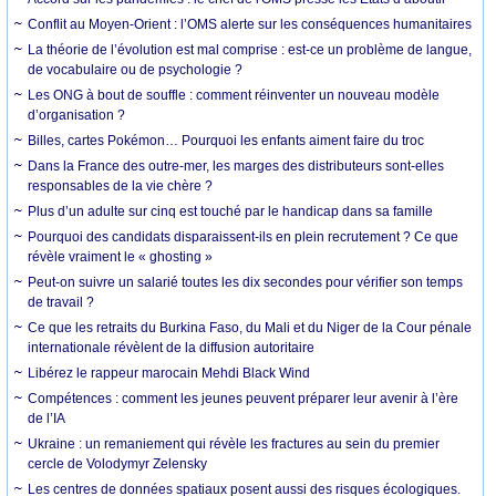
Conflit au Moyen-Orient : l’OMS alerte sur les conséquences humanitaires
La théorie de l’évolution est mal comprise : est-ce un problème de langue,
de vocabulaire ou de psychologie ?
Les ONG à bout de souffle : comment réinventer un nouveau modèle
d’organisation ?
Billes, cartes Pokémon… Pourquoi les enfants aiment faire du troc
Dans la France des outre-mer, les marges des distributeurs sont-elles
responsables de la vie chère ?
Plus d’un adulte sur cinq est touché par le handicap dans sa famille
Pourquoi des candidats disparaissent-ils en plein recrutement ? Ce que
révèle vraiment le « ghosting »
Peut-on suivre un salarié toutes les dix secondes pour vérifier son temps
de travail ?
Ce que les retraits du Burkina Faso, du Mali et du Niger de la Cour pénale
internationale révèlent de la diffusion autoritaire
Libérez le rappeur marocain Mehdi Black Wind
Compétences : comment les jeunes peuvent préparer leur avenir à l’ère
de l’IA
Ukraine : un remaniement qui révèle les fractures au sein du premier
cercle de Volodymyr Zelensky
Les centres de données spatiaux posent aussi des risques écologiques.