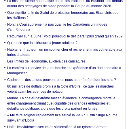
La mise en scène nationaliste contre les traditions du Bushido : les débats
autour des nettoyages de stade pendant la Coupe du monde 2026
Que signifie la fin du Statut de protection temporaire aux États-Unis pour
les Haïtiens ?
Non, la Cour suprême n'a pas qualifié les Canadiens unilingues
d'« inférieurs »
Retourner sur la Lune : voici pourquoi le défi parait plus grand qu’en 1969
Qu’est-ce que la littérature « jeune adulte » ?
Habiter en hauteur : un immobilier cher et recherché, mais vulnérable aux
fortes chaleurs
Les limites de l’économie, au-delà des caricatures
La caméra au service de la recherche : l’expérience d’un documentaire à
Madagascar
Cadmium : des laitues peuvent-elles nous aider à dépolluer les sols ?
80 milliards de dollars promis à la Côte d’Ivoire : ce que les marchés
voient avant les agences de notation
Monde. La chaleur extrême met en évidence la convergence mortelle
entre changement climatique, cupidité des grandes entreprises et
défaillance politique, alors que les droits partent en fumée
« Me faire soigner rapidement m’a sauvé la vie » : Justin Singo Nguma,
survivant d’Ebola
Haïti : les violences sexuelles s'intensifient à un rythme alarmant