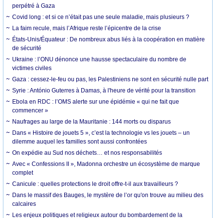
perpétré à Gaza
Covid long : et si ce n’était pas une seule maladie, mais plusieurs ?
La faim recule, mais l’Afrique reste l’épicentre de la crise
États-Unis/Équateur : De nombreux abus liés à la coopération en matière
de sécurité
Ukraine : l’ONU dénonce une hausse spectaculaire du nombre de
victimes civiles
Gaza : cessez-le-feu ou pas, les Palestiniens ne sont en sécurité nulle part
Syrie : António Guterres à Damas, à l'heure de vérité pour la transition
Ebola en RDC : l’OMS alerte sur une épidémie « qui ne fait que
commencer »
Naufrages au large de la Mauritanie : 144 morts ou disparus
Dans « Histoire de jouets 5 », c’est la technologie vs les jouets – un
dilemme auquel les familles sont aussi confrontées
On expédie au Sud nos déchets… et nos responsabilités
Avec « Confessions II », Madonna orchestre un écosystème de marque
complet
Canicule : quelles protections le droit offre-t-il aux travailleurs ?
Dans le massif des Bauges, le mystère de l’or qu'on trouve au milieu des
calcaires
Les enjeux politiques et religieux autour du bombardement de la