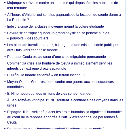
Majorque se révolte contre un tourisme qui dépossède les habitants de
leur territoire
À l’heure d’Airbnb, qui sont les gagnants de la location de courte durée à
La Rochelle ?
Inde : la crise de la classe moyenne nourrit la colère étudiante
Bavure scientifique : quand un grand physicien se penche sur les
« pouvoirs » des sourciers
Les plans de travail en quartz, à l’origine d’une crise de santé publique
aux États-Unis et dans le monde
Pourquoi Ceuta est au cœur d’une crise migratoire permanente
Comment la crise à la frontière de Ceuta a immédiatement servi les
intérêts de l’extrême droite espagnole
El Niño : le monde est entré « en terrain inconnu »
Moyen-Orient : Guterres alerte contre une guerre aux conséquences
mondiales
El Niño : pourquoi des millions de vies sont en danger
À Sao Tomé-et-Principe, l’ONU soutient la confiance des citoyens dans les
urnes
Espagne. Il faut veiller à placer les droits humains, la dignité et l’humanité
au cœur de la réponse apportée à l’afflux exceptionnel de personnes à
Ceuta
Pourquoi les vieux torchons essuient-ils mieux que les neufs ?