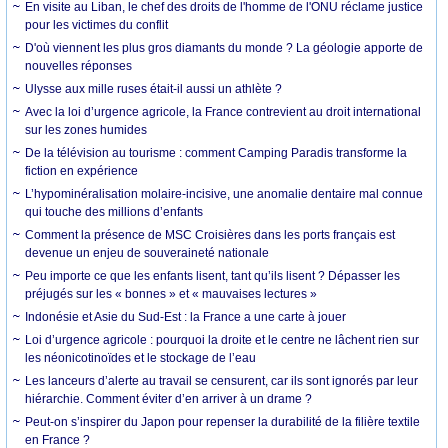
En visite au Liban, le chef des droits de l'homme de l'ONU réclame justice
pour les victimes du conflit
D'où viennent les plus gros diamants du monde ? La géologie apporte de
nouvelles réponses
Ulysse aux mille ruses était-il aussi un athlète ?
Avec la loi d’urgence agricole, la France contrevient au droit international
sur les zones humides
De la télévision au tourisme : comment Camping Paradis transforme la
fiction en expérience
L’hypominéralisation molaire-incisive, une anomalie dentaire mal connue
qui touche des millions d’enfants
Comment la présence de MSC Croisières dans les ports français est
devenue un enjeu de souveraineté nationale
Peu importe ce que les enfants lisent, tant qu’ils lisent ? Dépasser les
préjugés sur les « bonnes » et « mauvaises lectures »
Indonésie et Asie du Sud-Est : la France a une carte à jouer
Loi d’urgence agricole : pourquoi la droite et le centre ne lâchent rien sur
les néonicotinoïdes et le stockage de l’eau
Les lanceurs d’alerte au travail se censurent, car ils sont ignorés par leur
hiérarchie. Comment éviter d’en arriver à un drame ?
Peut-on s’inspirer du Japon pour repenser la durabilité de la filière textile
en France ?