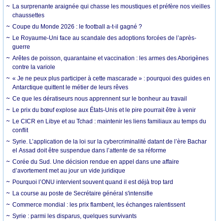
La surprenante araignée qui chasse les moustiques et préfère nos vieilles
chaussettes
Coupe du Monde 2026 : le football a-t-il gagné ?
Le Royaume-Uni face au scandale des adoptions forcées de l’après-
guerre
Arêtes de poisson, quarantaine et vaccination : les armes des Aborigènes
contre la variole
« Je ne peux plus participer à cette mascarade » : pourquoi des guides en
Antarctique quittent le métier de leurs rêves
Ce que les dératiseurs nous apprennent sur le bonheur au travail
Le prix du bœuf explose aux États-Unis et le pire pourrait être à venir
Le CICR en Libye et au Tchad : maintenir les liens familiaux au temps du
conflit
Syrie. L’application de la loi sur la cybercriminalité datant de l’ère Bachar
el Assad doit être suspendue dans l’attente de sa réforme
Corée du Sud. Une décision rendue en appel dans une affaire
d’avortement met au jour un vide juridique
Pourquoi l’ONU intervient souvent quand il est déjà trop tard
La course au poste de Secrétaire général s'intensifie
Commerce mondial : les prix flambent, les échanges ralentissent
Syrie : parmi les disparus, quelques survivants