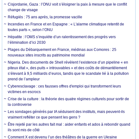
Cisjordanie, Gaza : l’ONU voit s’éloigner la paix à mesure que le conflit
change de visage
Réfugiés : 75 ans après, la promesse vacille
Incendies en France et en Espagne : « L'alarme climatique retentit de
toutes parts », selon l’ONU
Hépatite : l’OMS s’inquiète d’un ralentissement des progrès vers
l’élimination d’ici 2030
Plages du Débarquement en France, médinas aux Comores : 25
nouveaux sites inscrits au patrimoine mondial
Nigeria. Des documents de Shell révèlent l’existence d’un pipeline « en
piteux état », des puits « introuvables » et des coûts de démantèlement
s’élevant à 9,5 milliards d’euros, tandis que le scandale lié à la pollution
prend de l’ampleur
Cyberesclavage : ces fausses offres d'emploi qui transforment leurs
victimes en escrocs
Crise de la culture : la théorie des quatre régimes culturels pour sortir de
la controverse
Les sondages générés par IA séduisent des instituts, mais peuvent-ils
vraiment refléter ce que pensent les gens ?
Être rejeté par les autres fait mal : aider enfants et ados à rebondir quand
ils sont mis de côté
Comment X est devenu l’un des théâtres de la guerre en Ukraine