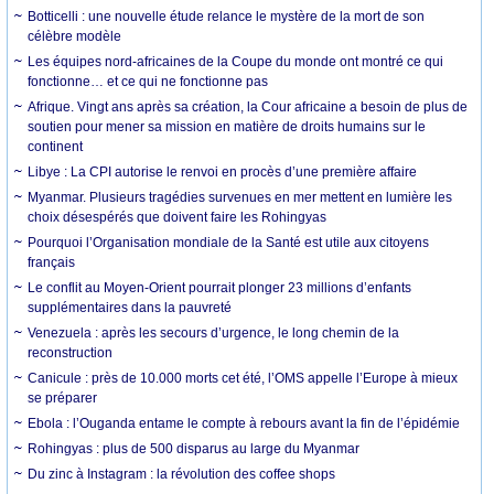
Botticelli : une nouvelle étude relance le mystère de la mort de son
célèbre modèle
Les équipes nord-africaines de la Coupe du monde ont montré ce qui
fonctionne… et ce qui ne fonctionne pas
Afrique. Vingt ans après sa création, la Cour africaine a besoin de plus de
soutien pour mener sa mission en matière de droits humains sur le
continent
Libye : La CPI autorise le renvoi en procès d’une première affaire
Myanmar. Plusieurs tragédies survenues en mer mettent en lumière les
choix désespérés que doivent faire les Rohingyas
Pourquoi l’Organisation mondiale de la Santé est utile aux citoyens
français
Le conflit au Moyen-Orient pourrait plonger 23 millions d’enfants
supplémentaires dans la pauvreté
Venezuela : après les secours d’urgence, le long chemin de la
reconstruction
Canicule : près de 10.000 morts cet été, l’OMS appelle l’Europe à mieux
se préparer
Ebola : l’Ouganda entame le compte à rebours avant la fin de l’épidémie
Rohingyas : plus de 500 disparus au large du Myanmar
Du zinc à Instagram : la révolution des coffee shops