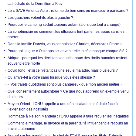
cathédrale de la Dormition à Kiev
Le « SAVE America Act » : réforme de bon sens ou manœuvre partisane ?
Les gauchers votent-ils plus à gauche ?
Pourquoi le camping séduit toujours autant (alors que tout a changé)
La sonobiopsie ou comment les ultrasons font parler les tissus sans les
opérer
Dans la famille Darwin, vous connaissiez Charles, découvrez Francis
Pourquoi l’algue « Ostreopsis » envahit-elle la côte basque chaque été ?
Afrique : pourquoi les décisions des tribunaux des droits humains restent
souvent lettre morte
Covid long : et si ce n'était pas une seule maladie, mais plusieurs ?
Qu’arrive-t-il à votre sang lorsque vous êtes stressé ?
« Vos trajets quotidiens sont plus dangereux que mon ancien métier »
Quel consentement autochtone ? Ce que nous apprend un exemple venu
d’ailleurs
Moyen-Orient : l’ONU appelle à une désescalade immédiate face à
l’extension des hostilités
Hommage à Nelson Mandela : l’ONU appelle à faire reculer les inégalités
Comment le mariage, le divorce et la parentalité influencent le recours au
travail autonome
Accord sur les pandémies : le chef de l'OMS presse les États d’aboutir