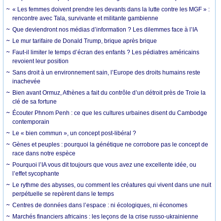
« Les femmes doivent prendre les devants dans la lutte contre les MGF » :
rencontre avec Tala, survivante et militante gambienne
Que deviendront nos médias d’information ? Les dilemmes face à l’IA
Le mur tarifaire de Donald Trump, brique après brique
Faut-il limiter le temps d’écran des enfants ? Les pédiatres américains
revoient leur position
Sans droit à un environnement sain, l’Europe des droits humains reste
inachevée
Bien avant Ormuz, Athènes a fait du contrôle d’un détroit près de Troie la
clé de sa fortune
Écouter Phnom Penh : ce que les cultures urbaines disent du Cambodge
contemporain
Le « bien commun », un concept post-libéral ?
Gènes et peuples : pourquoi la génétique ne corrobore pas le concept de
race dans notre espèce
Pourquoi l’IA vous dit toujours que vous avez une excellente idée, ou
l’effet sycophante
Le rythme des abysses, ou comment les créatures qui vivent dans une nuit
perpétuelle se repèrent dans le temps
Centres de données dans l’espace : ni écologiques, ni économes
Marchés financiers africains : les leçons de la crise russo-ukrainienne