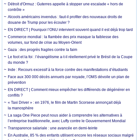
Détroit d'Ormuz : Guterres appelle à stopper une escalade « hors de
contrôle »
Alcools américains invendus : faut-il profiter des nouveaux droits de
douane de Trump pour les écouler ?
EN DIRECT | Pourquoi l’ONU intervient souvent quand il est déjà trop tard
Commerce mondial : la flambée des prix masque la faiblesse des
volumes, sur fond de crise au Moyen-Orient
Gaza : des progrès fragiles contre la faim
Le foot et la foi : l’évangélisme a-t-il réellement privé le Brésil de la Coupe
du monde ?
Inde : Recours excessif à la force contre des manifestations d’étudiants
Face aux 300 000 décès annuels par noyade, l’OMS dévoile un plan de
prévention
EN DIRECT | Comment mieux empêcher les différends de dégénérer en
conflits ?
« Taxi Driver » : en 1976, le film de Martin Scorsese annonçait déjà
la manosphère
La saga One Piece peut nous aider à comprendre les alternatives à
l’entreprise traditionnelle, avec Luffy contre le Gouvernement Mondial
Transparence salariale : une avancée en demi-teinte
En Australie, 85 % des enfants utilisent encore les réseaux sociaux malgré