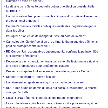
exercice de mise en scène ?
La défaite de la Seleção peut-elle coûter une élection présidentielle
au Brésil ?
L’administration Trump veut priver les citoyens d’un puissant levier pour
protéger l’environnement
Ce que l’accès aux toilettes publiques révèle des inégalités de genre
dans les villes
Pourquoi a-t-on envie de manger du salé au bord de la mer ?
Canicules : le rôle de l’isolation et de l’inertie thermique des bâtiments
pour se protéger contre la chaleur
RD Congo : Un responsable gouvernemental confirme la pollution liée
aux activités pétrolières
Découverte d'un champignon tueur de la chenille légionnaire africaine :
une piste prometteuse pour protéger les cultures
Des renvois rapides font suite aux arrivées de migrants à Ceuta
Ukraine : reconstruire, une vie à la fois
L'allaitement, un geste naturel qui ne va pas toujours de soi
RDC : face à une épidémie d'Ebola qui bat tous les records, la riposte
change d'échelle
Gaza : l’ONU dénonce la poursuite de frappes meurtrières
Les exploitations agricoles au pays doivent croître pour survivre, et ce
n’est bon ni pour les agriculteurs ni pour l’environnement