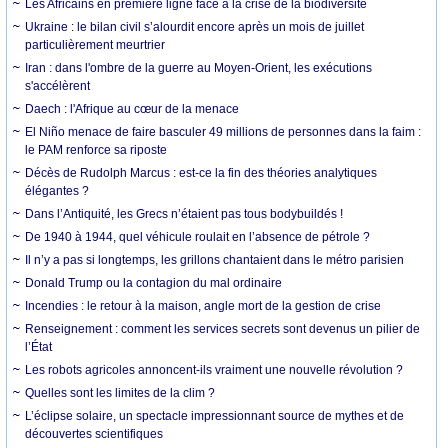
Les Africains en première ligne face à la crise de la biodiversité
Ukraine : le bilan civil s’alourdit encore après un mois de juillet
particulièrement meurtrier
Iran : dans l'ombre de la guerre au Moyen-Orient, les exécutions
s'accélèrent
Daech : l'Afrique au cœur de la menace
El Niño menace de faire basculer 49 millions de personnes dans la faim :
le PAM renforce sa riposte
Décès de Rudolph Marcus : est-ce la fin des théories analytiques
élégantes ?
Dans l’Antiquité, les Grecs n’étaient pas tous bodybuildés !
De 1940 à 1944, quel véhicule roulait en l’absence de pétrole ?
Il n’y a pas si longtemps, les grillons chantaient dans le métro parisien
Donald Trump ou la contagion du mal ordinaire
Incendies : le retour à la maison, angle mort de la gestion de crise
Renseignement : comment les services secrets sont devenus un pilier de
l’État
Les robots agricoles annoncent-ils vraiment une nouvelle révolution ?
Quelles sont les limites de la clim ?
L’éclipse solaire, un spectacle impressionnant source de mythes et de
découvertes scientifiques