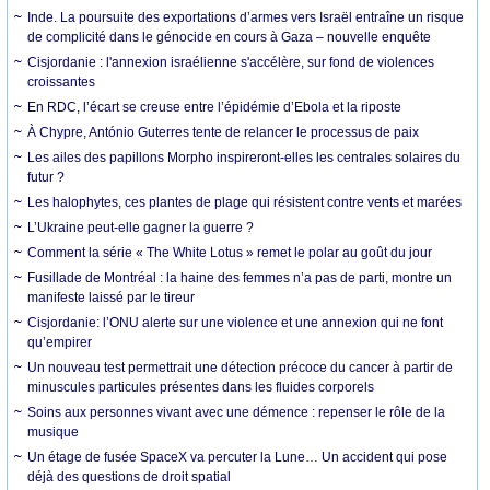
Inde. La poursuite des exportations d’armes vers Israël entraîne un risque
de complicité dans le génocide en cours à Gaza – nouvelle enquête
Cisjordanie : l'annexion israélienne s'accélère, sur fond de violences
croissantes
En RDC, l’écart se creuse entre l’épidémie d’Ebola et la riposte
À Chypre, António Guterres tente de relancer le processus de paix
Les ailes des papillons Morpho inspireront-elles les centrales solaires du
futur ?
Les halophytes, ces plantes de plage qui résistent contre vents et marées
L’Ukraine peut-elle gagner la guerre ?
Comment la série « The White Lotus » remet le polar au goût du jour
Fusillade de Montréal : la haine des femmes n’a pas de parti, montre un
manifeste laissé par le tireur
Cisjordanie: l’ONU alerte sur une violence et une annexion qui ne font
qu’empirer
Un nouveau test permettrait une détection précoce du cancer à partir de
minuscules particules présentes dans les fluides corporels
Soins aux personnes vivant avec une démence : repenser le rôle de la
musique
Un étage de fusée SpaceX va percuter la Lune… Un accident qui pose
déjà des questions de droit spatial