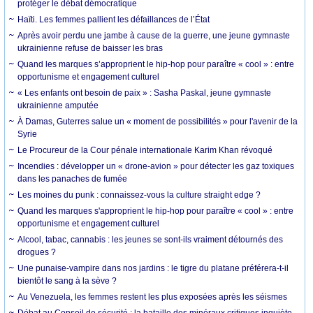
protéger le débat démocratique
Haïti. Les femmes pallient les défaillances de l’État
Après avoir perdu une jambe à cause de la guerre, une jeune gymnaste
ukrainienne refuse de baisser les bras
Quand les marques s’approprient le hip-hop pour paraître « cool » : entre
opportunisme et engagement culturel
« Les enfants ont besoin de paix » : Sasha Paskal, jeune gymnaste
ukrainienne amputée
À Damas, Guterres salue un « moment de possibilités » pour l'avenir de la
Syrie
Le Procureur de la Cour pénale internationale Karim Khan révoqué
Incendies : développer un « drone-avion » pour détecter les gaz toxiques
dans les panaches de fumée
Les moines du punk : connaissez-vous la culture straight edge ?
Quand les marques s'approprient le hip-hop pour paraître « cool » : entre
opportunisme et engagement culturel
Alcool, tabac, cannabis : les jeunes se sont-ils vraiment détournés des
drogues ?
Une punaise-vampire dans nos jardins : le tigre du platane préférera-t-il
bientôt le sang à la sève ?
Au Venezuela, les femmes restent les plus exposées après les séismes
Débat au Conseil de sécurité : la bataille des minéraux critiques inquiète