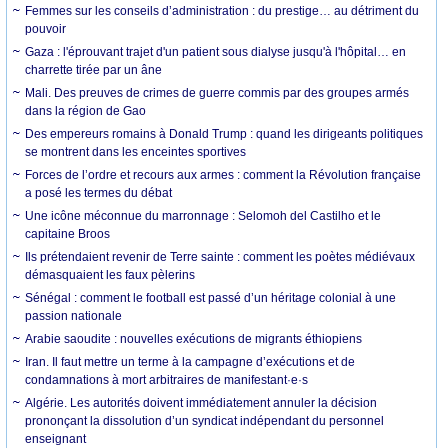
Femmes sur les conseils d’administration : du prestige… au détriment du
pouvoir
Gaza : l'éprouvant trajet d'un patient sous dialyse jusqu'à l'hôpital… en
charrette tirée par un âne
Mali. Des preuves de crimes de guerre commis par des groupes armés
dans la région de Gao
Des empereurs romains à Donald Trump : quand les dirigeants politiques
se montrent dans les enceintes sportives
Forces de l’ordre et recours aux armes : comment la Révolution française
a posé les termes du débat
Une icône méconnue du marronnage : Selomoh del Castilho et le
capitaine Broos
Ils prétendaient revenir de Terre sainte : comment les poètes médiévaux
démasquaient les faux pèlerins
Sénégal : comment le football est passé d’un héritage colonial à une
passion nationale
Arabie saoudite : nouvelles exécutions de migrants éthiopiens
Iran. Il faut mettre un terme à la campagne d’exécutions et de
condamnations à mort arbitraires de manifestant·e·s
Algérie. Les autorités doivent immédiatement annuler la décision
prononçant la dissolution d’un syndicat indépendant du personnel
enseignant