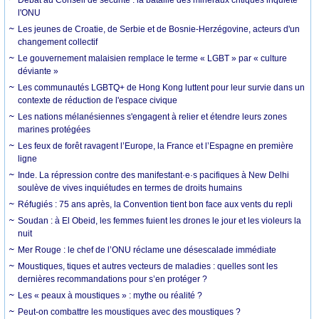
l'ONU
Les jeunes de Croatie, de Serbie et de Bosnie-Herzégovine, acteurs d'un
changement collectif
Le gouvernement malaisien remplace le terme « LGBT » par « culture
déviante »
Les communautés LGBTQ+ de Hong Kong luttent pour leur survie dans un
contexte de réduction de l'espace civique
Les nations mélanésiennes s'engagent à relier et étendre leurs zones
marines protégées
Les feux de forêt ravagent l’Europe, la France et l’Espagne en première
ligne
Inde. La répression contre des manifestant·e·s pacifiques à New Delhi
soulève de vives inquiétudes en termes de droits humains
Réfugiés : 75 ans après, la Convention tient bon face aux vents du repli
Soudan : à El Obeid, les femmes fuient les drones le jour et les violeurs la
nuit
Mer Rouge : le chef de l’ONU réclame une désescalade immédiate
Moustiques, tiques et autres vecteurs de maladies : quelles sont les
dernières recommandations pour s’en protéger ?
Les « peaux à moustiques » : mythe ou réalité ?
Peut-on combattre les moustiques avec des moustiques ?