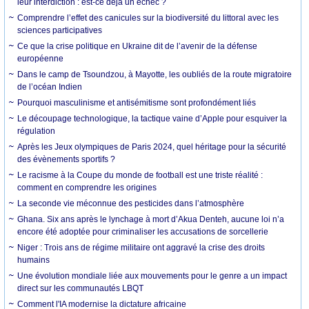
leur interdiction : est-ce déjà un échec ?
Comprendre l’effet des canicules sur la biodiversité du littoral avec les
sciences participatives
Ce que la crise politique en Ukraine dit de l’avenir de la défense
européenne
Dans le camp de Tsoundzou, à Mayotte, les oubliés de la route migratoire
de l’océan Indien
Pourquoi masculinisme et antisémitisme sont profondément liés
Le découpage technologique, la tactique vaine d’Apple pour esquiver la
régulation
Après les Jeux olympiques de Paris 2024, quel héritage pour la sécurité
des évènements sportifs ?
Le racisme à la Coupe du monde de football est une triste réalité :
comment en comprendre les origines
La seconde vie méconnue des pesticides dans l’atmosphère
Ghana. Six ans après le lynchage à mort d’Akua Denteh, aucune loi n’a
encore été adoptée pour criminaliser les accusations de sorcellerie
Niger : Trois ans de régime militaire ont aggravé la crise des droits
humains
Une évolution mondiale liée aux mouvements pour le genre a un impact
direct sur les communautés LBQT
Comment l'IA modernise la dictature africaine