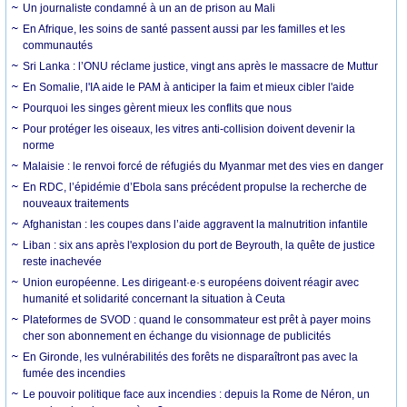
Un journaliste condamné à un an de prison au Mali
En Afrique, les soins de santé passent aussi par les familles et les
communautés
Sri Lanka : l’ONU réclame justice, vingt ans après le massacre de Muttur
En Somalie, l'IA aide le PAM à anticiper la faim et mieux cibler l'aide
Pourquoi les singes gèrent mieux les conflits que nous
Pour protéger les oiseaux, les vitres anti-collision doivent devenir la
norme
Malaisie : le renvoi forcé de réfugiés du Myanmar met des vies en danger
En RDC, l’épidémie d’Ebola sans précédent propulse la recherche de
nouveaux traitements
Afghanistan : les coupes dans l’aide aggravent la malnutrition infantile
Liban : six ans après l'explosion du port de Beyrouth, la quête de justice
reste inachevée
Union européenne. Les dirigeant·e·s européens doivent réagir avec
humanité et solidarité concernant la situation à Ceuta
Plateformes de SVOD : quand le consommateur est prêt à payer moins
cher son abonnement en échange du visionnage de publicités
En Gironde, les vulnérabilités des forêts ne disparaîtront pas avec la
fumée des incendies
Le pouvoir politique face aux incendies : depuis la Rome de Néron, un