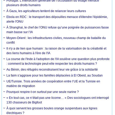
Portugal. L’interdiction générale de l’occultation du visage menace
plusieurs droits humains
À Gaza, les agriculteurs tentent de relancer leurs cultures
Ebola en RDC : le transport des dépouilles menace d'étendre l'épidémie,
alerte l'ONU
À Shanghai, le chef de l’ONU refuse qu’une poignée de puissances fasse
main basse sur l’IA
Moyen-Orient : les infrastructures civiles, nouveau champ de bataille du
conflit
Il n'y a de lien que humain : la raison de la valorisation de la créativité et
des liens humains à l'ère de l'IA
La course de l'Inde à l'adoption de l'IA soulève une question plus profonde
: comment la technologie peut-elle respecter les droits humains ?
Au Bénin, des réfugiés reconstruisent leur vie grâce à la solidarité
La faim s’aggrave pour les familles déplacées à El Obeid, au Soudan
UE/Tunisie. Trois années de coopération entre l’UE et la Tunisie en
matière de migration
Pourquoi respire-t-on surtout par une seule narine ?
« En tout cas, ce n’était pas une licorne… » Des sociologues ont interrogé
130 chasseurs de Bigfoot
À quoi servent les grosses boules orange suspendues aux lignes
électriques ?