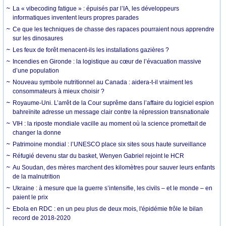
La « vibecoding fatigue » : épuisés par l’IA, les développeurs
informatiques inventent leurs propres parades
Ce que les techniques de chasse des rapaces pourraient nous apprendre
sur les dinosaures
Les feux de forêt menacent-ils les installations gazières ?
Incendies en Gironde : la logistique au cœur de l’évacuation massive
d’une population
Nouveau symbole nutritionnel au Canada : aidera-t-il vraiment les
consommateurs à mieux choisir ?
Royaume-Uni. L’arrêt de la Cour suprême dans l’affaire du logiciel espion
bahreïnite adresse un message clair contre la répression transnationale
VIH : la riposte mondiale vacille au moment où la science promettait de
changer la donne
Patrimoine mondial : l’UNESCO place six sites sous haute surveillance
Réfugié devenu star du basket, Wenyen Gabriel rejoint le HCR
Au Soudan, des mères marchent des kilomètres pour sauver leurs enfants
de la malnutrition
Ukraine : à mesure que la guerre s’intensifie, les civils – et le monde – en
paient le prix
Ebola en RDC : en un peu plus de deux mois, l'épidémie frôle le bilan
record de 2018-2020