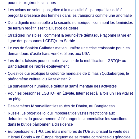
pour mieux gérer les risques
Les avions ne volent pas grâce à la masculinité : pourquoi la société
perçoit la présence des femmes dans les transports comme une anomalie
De la dignité menstruelle à la sécurité numérique : comment les féministes
de terrain redéfinissent la justice de genre
Stratégies invisibles : comment la peur d'être démasqué façonne la vie en
ligne des personnes LGBTQ+ en Serbie
Le cas de Shakira Galíndez met en lumière une crise croissante pour les
demandeurs d'asile trans vénézuéliens aux USA
Les droits laissés pour compte : l'avenir de la mobilisation LGBTQI+ au
Bangladesh de l'après-soulèvement
Qu'est-ce qui explique la célébrité mondiale de Dimash Qudaibergen, le
phénomène culturel du Kazakhstan ?
La surveillance numérique détruit la santé mentale des activistes
Pour les personnes LGBTQ+ en Égypte, Internet est à la fois un lien vital et
un piège
Des caméras IA surveillent les routes de Dhaka, au Bangladesh
Russie. Le projet de loi qui imposerait de vastes restrictions aux
détracteurs du gouvernement à l’étranger instrumentalise les sanctions
dans le but de bâillonner la dissidence
Europe/Israël et TPO. Les États membres de l’UE autorisant la vente des
« Israel Bonds » en Europe risquent de se rendre complices du génocide