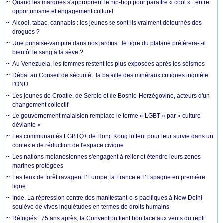
Quand les marques s'approprient le hip-hop pour paraître « cool » : entre
opportunisme et engagement culturel
Alcool, tabac, cannabis : les jeunes se sont-ils vraiment détournés des
drogues ?
Une punaise-vampire dans nos jardins : le tigre du platane préférera-t-il
bientôt le sang à la sève ?
Au Venezuela, les femmes restent les plus exposées après les séismes
Débat au Conseil de sécurité : la bataille des minéraux critiques inquiète
l'ONU
Les jeunes de Croatie, de Serbie et de Bosnie-Herzégovine, acteurs d'un
changement collectif
Le gouvernement malaisien remplace le terme « LGBT » par « culture
déviante »
Les communautés LGBTQ+ de Hong Kong luttent pour leur survie dans un
contexte de réduction de l'espace civique
Les nations mélanésiennes s'engagent à relier et étendre leurs zones
marines protégées
Les feux de forêt ravagent l’Europe, la France et l’Espagne en première
ligne
Inde. La répression contre des manifestant·e·s pacifiques à New Delhi
soulève de vives inquiétudes en termes de droits humains
Réfugiés : 75 ans après, la Convention tient bon face aux vents du repli