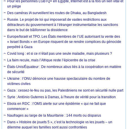
Pour les personnes LGBTQ+ en Égypte, Internet est à la fois un lien vital et
un piège
Des caméras IA surveillent les routes de Dhaka, au Bangladesh
Russie. Le projet de loi qui imposerait de vastes restrictions aux
détracteurs du gouvernement à l’étranger instrumentalise les sanctions
dans le but de bâillonner la dissidence
Europe/Israël et TPO. Les États membres de l’UE autorisant la vente des
« Israel Bonds » en Europe risquent de se rendre complices du génocide
perpétré à Gaza
Covid long : et si ce n’était pas une seule maladie, mais plusieurs ?
La faim recule, mais l’Afrique reste l’épicentre de la crise
États-Unis/Équateur : De nombreux abus liés à la coopération en matière
de sécurité
Ukraine : l’ONU dénonce une hausse spectaculaire du nombre de
victimes civiles
Gaza : cessez-le-feu ou pas, les Palestiniens ne sont en sécurité nulle part
Syrie : António Guterres à Damas, à l'heure de vérité pour la transition
Ebola en RDC : l’OMS alerte sur une épidémie « qui ne fait que
commencer »
Naufrages au large de la Mauritanie : 144 morts ou disparus
Dans « Histoire de jouets 5 », c’est la technologie vs les jouets – un
dilemme auquel les familles sont aussi confrontées