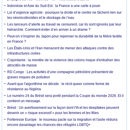
Indonésie et Asie du Sud-Est : la France a une carte à jouer
Loi d’urgence agricole : pourquoi la droite et le centre ne lâchent rien sur
les néonicotinoïdes et le stockage de l’eau
Les lanceurs d’alerte au travail se censurent, car ils sont ignorés par leur
hiérarchie. Comment éviter d’en arriver à un drame ?
Peut-on s’inspirer du Japon pour repenser la durabilité de la filière textile
en France ?
Les États-Unis et l’Iran menacent de mener des attaques contre des
infrastructures civiles
Cisjordanie : la montée de la violence des colons risque d'entraîner des
atrocités de masse
RD Congo : Les activités d’une compagnie pétrolière présentent de
graves risques de pollution
Avant que l'algorithme ne décide : le récit queer comme forme de
résistance au Nigéria
Le numéro 24 du Brésil sera porté pendant la Coupe du monde 2026. Et il
contient un message.
Brésil : Un avertissement sur la façon dont l'IA et les deepfakes peuvent
devenir un « risque excessif » pour les femmes et les filles
Forteresse Europe : le nouveau pacte sur la migration et l'asile réduira
encore davantage les chances des réfugiés LGBTQ+