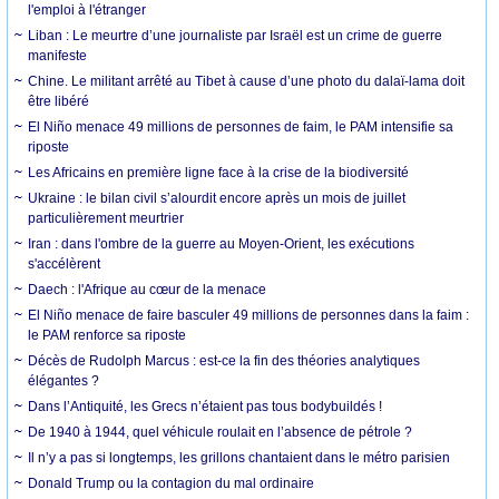
l'emploi à l'étranger
Liban : Le meurtre d’une journaliste par Israël est un crime de guerre
manifeste
Chine. Le militant arrêté au Tibet à cause d’une photo du dalaï-lama doit
être libéré
El Niño menace 49 millions de personnes de faim, le PAM intensifie sa
riposte
Les Africains en première ligne face à la crise de la biodiversité
Ukraine : le bilan civil s’alourdit encore après un mois de juillet
particulièrement meurtrier
Iran : dans l'ombre de la guerre au Moyen-Orient, les exécutions
s'accélèrent
Daech : l'Afrique au cœur de la menace
El Niño menace de faire basculer 49 millions de personnes dans la faim :
le PAM renforce sa riposte
Décès de Rudolph Marcus : est-ce la fin des théories analytiques
élégantes ?
Dans l’Antiquité, les Grecs n’étaient pas tous bodybuildés !
De 1940 à 1944, quel véhicule roulait en l’absence de pétrole ?
Il n’y a pas si longtemps, les grillons chantaient dans le métro parisien
Donald Trump ou la contagion du mal ordinaire