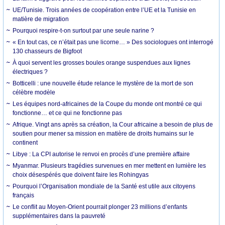
UE/Tunisie. Trois années de coopération entre l’UE et la Tunisie en
matière de migration
Pourquoi respire-t-on surtout par une seule narine ?
« En tout cas, ce n’était pas une licorne… » Des sociologues ont interrogé
130 chasseurs de Bigfoot
À quoi servent les grosses boules orange suspendues aux lignes
électriques ?
Botticelli : une nouvelle étude relance le mystère de la mort de son
célèbre modèle
Les équipes nord-africaines de la Coupe du monde ont montré ce qui
fonctionne… et ce qui ne fonctionne pas
Afrique. Vingt ans après sa création, la Cour africaine a besoin de plus de
soutien pour mener sa mission en matière de droits humains sur le
continent
Libye : La CPI autorise le renvoi en procès d’une première affaire
Myanmar. Plusieurs tragédies survenues en mer mettent en lumière les
choix désespérés que doivent faire les Rohingyas
Pourquoi l’Organisation mondiale de la Santé est utile aux citoyens
français
Le conflit au Moyen-Orient pourrait plonger 23 millions d’enfants
supplémentaires dans la pauvreté