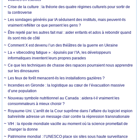
Crise de la culture : la théorie des quatre régimes culturels pour sortir de
la controverse
Les sondages générés par IA séduisent des instituts, mais peuvent-ils
vraiment refléter ce que pensent les gens ?
Être rejeté par les autres fait mal : aider enfants et ados à rebondir quand
ils sont mis de côté
Comment X est devenu l’un des théâtres de la guerre en Ukraine
La « vibecoding fatigue » : épuisés par l’IA, les développeurs
informatiques inventent leurs propres parades
Ce que les techniques de chasse des rapaces pourraient nous apprendre
sur les dinosaures
Les feux de forêt menacent-ils les installations gazières ?
Incendies en Gironde : la logistique au cœur de l’évacuation massive
d’une population
Nouveau symbole nutritionnel au Canada : aidera-t-il vraiment les
consommateurs à mieux choisir ?
Royaume-Uni. L’arrêt de la Cour suprême dans l’affaire du logiciel espion
bahreïnite adresse un message clair contre la répression transnationale
VIH : la riposte mondiale vacille au moment où la science promettait de
changer la donne
Patrimoine mondial : l’UNESCO place six sites sous haute surveillance