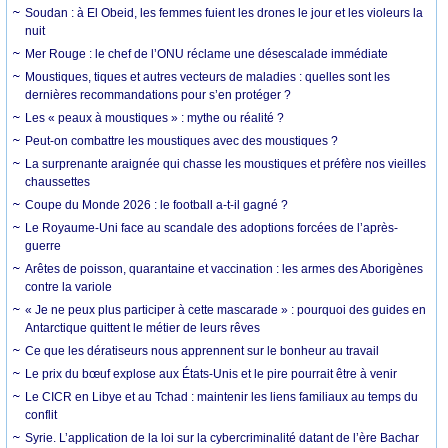
Soudan : à El Obeid, les femmes fuient les drones le jour et les violeurs la
nuit
Mer Rouge : le chef de l’ONU réclame une désescalade immédiate
Moustiques, tiques et autres vecteurs de maladies : quelles sont les
dernières recommandations pour s’en protéger ?
Les « peaux à moustiques » : mythe ou réalité ?
Peut-on combattre les moustiques avec des moustiques ?
La surprenante araignée qui chasse les moustiques et préfère nos vieilles
chaussettes
Coupe du Monde 2026 : le football a-t-il gagné ?
Le Royaume-Uni face au scandale des adoptions forcées de l’après-
guerre
Arêtes de poisson, quarantaine et vaccination : les armes des Aborigènes
contre la variole
« Je ne peux plus participer à cette mascarade » : pourquoi des guides en
Antarctique quittent le métier de leurs rêves
Ce que les dératiseurs nous apprennent sur le bonheur au travail
Le prix du bœuf explose aux États-Unis et le pire pourrait être à venir
Le CICR en Libye et au Tchad : maintenir les liens familiaux au temps du
conflit
Syrie. L’application de la loi sur la cybercriminalité datant de l’ère Bachar