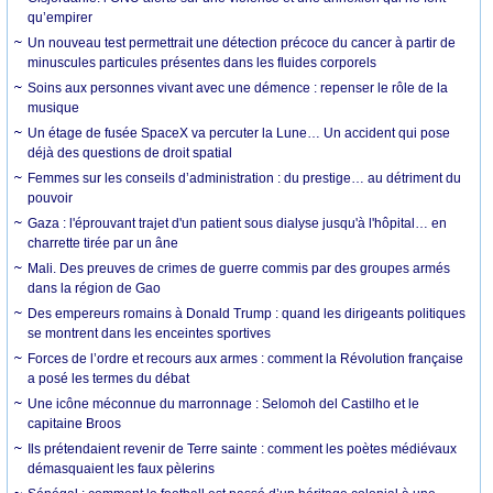
qu’empirer
Un nouveau test permettrait une détection précoce du cancer à partir de
minuscules particules présentes dans les fluides corporels
Soins aux personnes vivant avec une démence : repenser le rôle de la
musique
Un étage de fusée SpaceX va percuter la Lune… Un accident qui pose
déjà des questions de droit spatial
Femmes sur les conseils d’administration : du prestige… au détriment du
pouvoir
Gaza : l'éprouvant trajet d'un patient sous dialyse jusqu'à l'hôpital… en
charrette tirée par un âne
Mali. Des preuves de crimes de guerre commis par des groupes armés
dans la région de Gao
Des empereurs romains à Donald Trump : quand les dirigeants politiques
se montrent dans les enceintes sportives
Forces de l’ordre et recours aux armes : comment la Révolution française
a posé les termes du débat
Une icône méconnue du marronnage : Selomoh del Castilho et le
capitaine Broos
Ils prétendaient revenir de Terre sainte : comment les poètes médiévaux
démasquaient les faux pèlerins