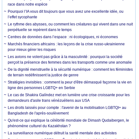
race dans notre espèce
Pourquoi l’IA vous dit toujours que vous avez une excellente idée, ou
l’effet sycophante
Le rythme des abysses, ou comment les créatures qui vivent dans une nuit
perpétuelle se repèrent dans le temps
Centres de données dans l’espace : ni écologiques, ni économes
Marchés financiers africains : les leçons de la crise russo-ukrainienne
pour mieux gérer les risques
Les avions ne volent pas grâce à la masculinité : pourquoi la société
perçoit la présence des femmes dans les transports comme une anomalie
De la dignité menstruelle à la sécurité numérique : comment les féministes
de terrain redéfinissent la justice de genre
Stratégies invisibles : comment la peur d'être démasqué façonne la vie en
ligne des personnes LGBTQ+ en Serbie
Le cas de Shakira Galíndez met en lumière une crise croissante pour les
demandeurs d'asile trans vénézuéliens aux USA
Les droits laissés pour compte : l'avenir de la mobilisation LGBTQI+ au
Bangladesh de l'après-soulèvement
Qu'est-ce qui explique la célébrité mondiale de Dimash Qudaibergen, le
phénomène culturel du Kazakhstan ?
La surveillance numérique détruit la santé mentale des activistes