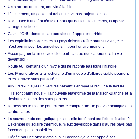
Ukraine : reconstruire, une vie à la fois
L'allaitement, un geste naturel qui ne va pas toujours de soi
RDC : face à une épidémie d'Ebola qui bat tous les records, la riposte
change d'échelle
Gaza : l’ONU dénonce la poursuite de frappes meurtrières
Les exploitations agricoles au pays doivent croître pour survivre, et ce
n’est bon ni pour les agriculteurs ni pour l’environnement
Accompagner la fin de vie et le deuil : ce que nous apprend « La vie
devant soi »
Route 66 : cent ans d’un mythe qui ne raconte pas toute l’histoire
Les IA génératives à la recherche d’un modèle d’affaires viable pourront-
elles survivre sans publicité ?
Aux États-Unis, les universités peinent à enrayer le recul de la lecture
« Ils sont parmi nous » : la nouvelle plateforme de la Maison-Blanche et la
déshumanisation des sans-papiers
Redessiner le monde pour mieux le comprendre : le pouvoir politique des
contre-cartes
La souveraineté énergétique passe-t-elle forcément par l’électrification ?
L’exemple du solaire thermique, mieux développé dans d’autres pays pas
forcément plus ensoleillés
Piégée par une offre d’emploi sur Facebook, elle échappe à ses