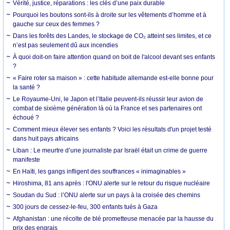
Vérité, justice, réparations : les clés d’une paix durable
Pourquoi les boutons sont-ils à droite sur les vêtements d’homme et à
gauche sur ceux des femmes ?
Dans les forêts des Landes, le stockage de CO₂ atteint ses limites, et ce
n’est pas seulement dû aux incendies
À quoi doit-on faire attention quand on boit de l'alcool devant ses enfants
?
« Faire roter sa maison » : cette habitude allemande est-elle bonne pour
la santé ?
Le Royaume-Uni, le Japon et l’Italie peuvent-ils réussir leur avion de
combat de sixième génération là où la France et ses partenaires ont
échoué ?
Comment mieux élever ses enfants ? Voici les résultats d'un projet testé
dans huit pays africains
Liban : Le meurtre d’une journaliste par Israël était un crime de guerre
manifeste
En Haïti, les gangs infligent des souffrances « inimaginables »
Hiroshima, 81 ans après : l'ONU alerte sur le retour du risque nucléaire
Soudan du Sud : l’ONU alerte sur un pays à la croisée des chemins
300 jours de cessez-le-feu, 300 enfants tués à Gaza
Afghanistan : une récolte de blé prometteuse menacée par la hausse du
prix des engrais