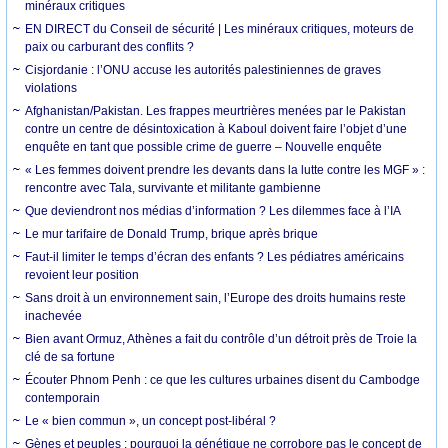
minéraux critiques
EN DIRECT du Conseil de sécurité | Les minéraux critiques, moteurs de
paix ou carburant des conflits ?
Cisjordanie : l’ONU accuse les autorités palestiniennes de graves
violations
Afghanistan/Pakistan. Les frappes meurtrières menées par le Pakistan
contre un centre de désintoxication à Kaboul doivent faire l’objet d’une
enquête en tant que possible crime de guerre – Nouvelle enquête
« Les femmes doivent prendre les devants dans la lutte contre les MGF » :
rencontre avec Tala, survivante et militante gambienne
Que deviendront nos médias d’information ? Les dilemmes face à l’IA
Le mur tarifaire de Donald Trump, brique après brique
Faut-il limiter le temps d’écran des enfants ? Les pédiatres américains
revoient leur position
Sans droit à un environnement sain, l’Europe des droits humains reste
inachevée
Bien avant Ormuz, Athènes a fait du contrôle d’un détroit près de Troie la
clé de sa fortune
Écouter Phnom Penh : ce que les cultures urbaines disent du Cambodge
contemporain
Le « bien commun », un concept post-libéral ?
Gènes et peuples : pourquoi la génétique ne corrobore pas le concept de