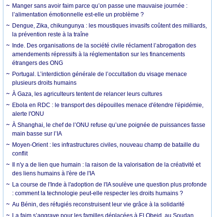
Manger sans avoir faim parce qu’on passe une mauvaise journée :
l’alimentation émotionnelle est-elle un problème ?
Dengue, Zika, chikungunya : les moustiques invasifs coûtent des milliards,
la prévention reste à la traîne
Inde. Des organisations de la société civile réclament l’abrogation des
amendements répressifs à la réglementation sur les financements
étrangers des ONG
Portugal. L’interdiction générale de l’occultation du visage menace
plusieurs droits humains
À Gaza, les agriculteurs tentent de relancer leurs cultures
Ebola en RDC : le transport des dépouilles menace d'étendre l'épidémie,
alerte l'ONU
À Shanghai, le chef de l’ONU refuse qu’une poignée de puissances fasse
main basse sur l’IA
Moyen-Orient : les infrastructures civiles, nouveau champ de bataille du
conflit
Il n'y a de lien que humain : la raison de la valorisation de la créativité et
des liens humains à l'ère de l'IA
La course de l'Inde à l'adoption de l'IA soulève une question plus profonde
: comment la technologie peut-elle respecter les droits humains ?
Au Bénin, des réfugiés reconstruisent leur vie grâce à la solidarité
La faim s’aggrave pour les familles déplacées à El Obeid, au Soudan