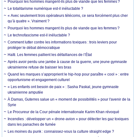
Pourquoi les hommes mangent-ils plus de viande que les femmes ?
Le totalitarisme numérique est-il inéluctable ?
« Avec seulement trois opérateurs télécoms, ce sera forcément plus cher
qu’à quatre ». Vraiment ?
Pourquoi les hommes mangent ils plus de viande que les femmes ?
Le technofascisme est-il inéluctable ?
Comment lutter contre les informations toxiques : trois leviers pour
protéger le débat démocratique
Haïti. Les femmes pallient les défaillances de l’État
Après avoir perdu une jambe à cause de la guerre, une jeune gymnaste
ukrainienne refuse de baisser les bras
Quand les marques s’approprient le hip-hop pour paraître « cool » : entre
opportunisme et engagement culturel
« Les enfants ont besoin de paix » : Sasha Paskal, jeune gymnaste
ukrainienne amputée
À Damas, Guterres salue un « moment de possibilités » pour l'avenir de la
Syrie
Le Procureur de la Cour pénale internationale Karim Khan révoqué
Incendies : développer un « drone-avion » pour détecter les gaz toxiques
dans les panaches de fumée
Les moines du punk : connaissez-vous la culture straight edge ?