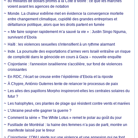
80 milliards de dollars promis à la Côte d’Ivoire : ce que les marchés
voient avant les agences de notation
Monde. La chaleur extrême met en évidence la convergence mortelle
entre changement climatique, cupidité des grandes entreprises et
défaillance politique, alors que les droits partent en fumée
« Me faire soigner rapidement m’a sauvé la vie » : Justin Singo Nguma,
survivant d’Ebola
Haïti : les violences sexuelles s'intensifient à un rythme alarmant
Inde. La poursuite des exportations d’armes vers Israël entraîne un risque
de complicité dans le génocide en cours à Gaza – nouvelle enquête
Cisjordanie : l'annexion israélienne s'accélère, sur fond de violences
croissantes
En RDC, l’écart se creuse entre l’épidémie d’Ebola et la riposte
À Chypre, António Guterres tente de relancer le processus de paix
Les ailes des papillons Morpho inspireront-elles les centrales solaires du
futur ?
Les halophytes, ces plantes de plage qui résistent contre vents et marées
L’Ukraine peut-elle gagner la guerre ?
Comment la série « The White Lotus » remet le polar au goût du jour
Fusillade de Montréal : la haine des femmes n’a pas de parti, montre un
manifeste laissé par le tireur
Cisjordanie: l’ONU alerte sur une violence et une annexion qui ne font