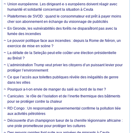
Union européenne. Les dirigeant·e·s européens doivent réagir avec
humanité et solidarité concernant la situation à Ceuta
Plateformes de SVOD : quand le consommateur est prêt à payer moins
cher son abonnement en échange du visionnage de publicités
En Gironde, les vulnérabilités des forêts ne disparaîtront pas avec la
fumée des incendies
Le pouvoir politique face aux incendies : depuis la Rome de Néron, un
exercice de mise en scène ?
La défaite de la Seleção peut-elle coûter une élection présidentielle
au Brésil ?
L’administration Trump veut priver les citoyens d’un puissant levier pour
protéger l’environnement
Ce que l’accès aux toilettes publiques révèle des inégalités de genre
dans les villes
Pourquoi a-t-on envie de manger du salé au bord de la mer ?
Canicules : le rôle de l’isolation et de l’inertie thermique des bâtiments
pour se protéger contre la chaleur
RD Congo : Un responsable gouvernemental confirme la pollution liée
aux activités pétrolières
Découverte d'un champignon tueur de la chenille légionnaire africaine :
une piste prometteuse pour protéger les cultures
Des renvois rapides font suite aux arrivées de migrants à Ceuta