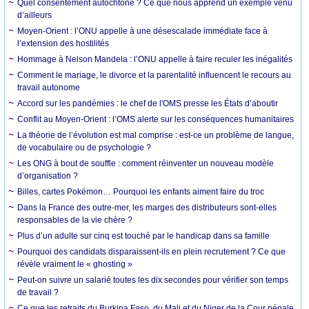
Quel consentement autochtone ? Ce que nous apprend un exemple venu
d’ailleurs
Moyen-Orient : l’ONU appelle à une désescalade immédiate face à
l’extension des hostilités
Hommage à Nelson Mandela : l’ONU appelle à faire reculer les inégalités
Comment le mariage, le divorce et la parentalité influencent le recours au
travail autonome
Accord sur les pandémies : le chef de l'OMS presse les États d’aboutir
Conflit au Moyen-Orient : l’OMS alerte sur les conséquences humanitaires
La théorie de l’évolution est mal comprise : est-ce un problème de langue,
de vocabulaire ou de psychologie ?
Les ONG à bout de souffle : comment réinventer un nouveau modèle
d’organisation ?
Billes, cartes Pokémon… Pourquoi les enfants aiment faire du troc
Dans la France des outre-mer, les marges des distributeurs sont-elles
responsables de la vie chère ?
Plus d’un adulte sur cinq est touché par le handicap dans sa famille
Pourquoi des candidats disparaissent-ils en plein recrutement ? Ce que
révèle vraiment le « ghosting »
Peut-on suivre un salarié toutes les dix secondes pour vérifier son temps
de travail ?
Ce que les retraits du Burkina Faso, du Mali et du Niger de la Cour pénale