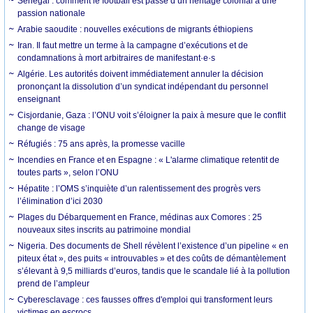
Sénégal : comment le football est passé d’un héritage colonial à une
passion nationale
Arabie saoudite : nouvelles exécutions de migrants éthiopiens
Iran. Il faut mettre un terme à la campagne d’exécutions et de
condamnations à mort arbitraires de manifestant·e·s
Algérie. Les autorités doivent immédiatement annuler la décision
prononçant la dissolution d’un syndicat indépendant du personnel
enseignant
Cisjordanie, Gaza : l’ONU voit s’éloigner la paix à mesure que le conflit
change de visage
Réfugiés : 75 ans après, la promesse vacille
Incendies en France et en Espagne : « L'alarme climatique retentit de
toutes parts », selon l’ONU
Hépatite : l’OMS s’inquiète d’un ralentissement des progrès vers
l’élimination d’ici 2030
Plages du Débarquement en France, médinas aux Comores : 25
nouveaux sites inscrits au patrimoine mondial
Nigeria. Des documents de Shell révèlent l’existence d’un pipeline « en
piteux état », des puits « introuvables » et des coûts de démantèlement
s’élevant à 9,5 milliards d’euros, tandis que le scandale lié à la pollution
prend de l’ampleur
Cyberesclavage : ces fausses offres d'emploi qui transforment leurs
victimes en escrocs