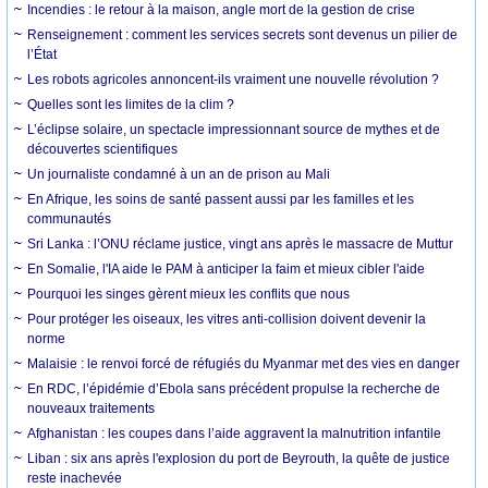
Incendies : le retour à la maison, angle mort de la gestion de crise
Renseignement : comment les services secrets sont devenus un pilier de
l’État
Les robots agricoles annoncent-ils vraiment une nouvelle révolution ?
Quelles sont les limites de la clim ?
L’éclipse solaire, un spectacle impressionnant source de mythes et de
découvertes scientifiques
Un journaliste condamné à un an de prison au Mali
En Afrique, les soins de santé passent aussi par les familles et les
communautés
Sri Lanka : l’ONU réclame justice, vingt ans après le massacre de Muttur
En Somalie, l'IA aide le PAM à anticiper la faim et mieux cibler l'aide
Pourquoi les singes gèrent mieux les conflits que nous
Pour protéger les oiseaux, les vitres anti-collision doivent devenir la
norme
Malaisie : le renvoi forcé de réfugiés du Myanmar met des vies en danger
En RDC, l’épidémie d’Ebola sans précédent propulse la recherche de
nouveaux traitements
Afghanistan : les coupes dans l’aide aggravent la malnutrition infantile
Liban : six ans après l'explosion du port de Beyrouth, la quête de justice
reste inachevée