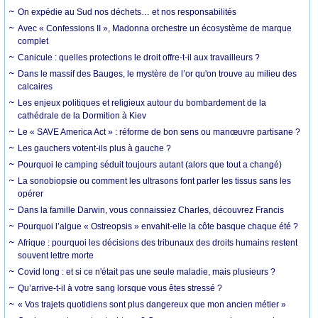
On expédie au Sud nos déchets… et nos responsabilités
Avec « Confessions II », Madonna orchestre un écosystème de marque
complet
Canicule : quelles protections le droit offre-t-il aux travailleurs ?
Dans le massif des Bauges, le mystère de l’or qu'on trouve au milieu des
calcaires
Les enjeux politiques et religieux autour du bombardement de la
cathédrale de la Dormition à Kiev
Le « SAVE America Act » : réforme de bon sens ou manœuvre partisane ?
Les gauchers votent-ils plus à gauche ?
Pourquoi le camping séduit toujours autant (alors que tout a changé)
La sonobiopsie ou comment les ultrasons font parler les tissus sans les
opérer
Dans la famille Darwin, vous connaissiez Charles, découvrez Francis
Pourquoi l’algue « Ostreopsis » envahit-elle la côte basque chaque été ?
Afrique : pourquoi les décisions des tribunaux des droits humains restent
souvent lettre morte
Covid long : et si ce n'était pas une seule maladie, mais plusieurs ?
Qu’arrive-t-il à votre sang lorsque vous êtes stressé ?
« Vos trajets quotidiens sont plus dangereux que mon ancien métier »