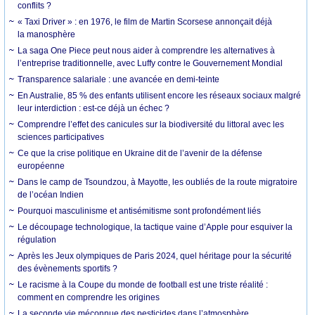
conflits ?
« Taxi Driver » : en 1976, le film de Martin Scorsese annonçait déjà
la manosphère
La saga One Piece peut nous aider à comprendre les alternatives à
l’entreprise traditionnelle, avec Luffy contre le Gouvernement Mondial
Transparence salariale : une avancée en demi-teinte
En Australie, 85 % des enfants utilisent encore les réseaux sociaux malgré
leur interdiction : est-ce déjà un échec ?
Comprendre l’effet des canicules sur la biodiversité du littoral avec les
sciences participatives
Ce que la crise politique en Ukraine dit de l’avenir de la défense
européenne
Dans le camp de Tsoundzou, à Mayotte, les oubliés de la route migratoire
de l’océan Indien
Pourquoi masculinisme et antisémitisme sont profondément liés
Le découpage technologique, la tactique vaine d’Apple pour esquiver la
régulation
Après les Jeux olympiques de Paris 2024, quel héritage pour la sécurité
des évènements sportifs ?
Le racisme à la Coupe du monde de football est une triste réalité :
comment en comprendre les origines
La seconde vie méconnue des pesticides dans l’atmosphère