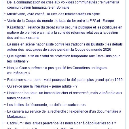
De la communication de crise aux voix des communautés : réinventer la
communication humanitaire en Somalie
Mieux vivre, vivre caché : la lutte des femmes trans en Syrie
Vente de la Coupe du monde : le bras de fer entre la FIFA et l’Europe
Kazakhstan : relance du débat sur la sécurité publique et les politiques en
matière de bien-être animal à la suite de réformes relatives à la gestion
des animaux errants
La mise en scène nationaliste contre les traditions du Bushido : les débats
autour des nettoyages de stade pendant la Coupe du monde 2026
Que signifie la fin du Statut de protection temporaire aux États-Unis pour
les Haïtiens ?
Non, la Cour suprême n'a pas qualifié les Canadiens unilingues
d'« inférieurs »
Retourner sur la Lune : voici pourquoi le défi parait plus grand qu’en 1969
Qu’est-ce que la littérature « jeune adulte » ?
Habiter en hauteur : un immobilier cher et recherché, mais vulnérable aux
fortes chaleurs
Les limites de l’économie, au-delà des caricatures
La caméra au service de la recherche : l’expérience d’un documentaire à
Madagascar
Cadmium : des laitues peuvent-elles nous aider à dépolluer les sols ?