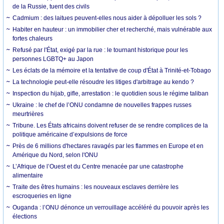
de la Russie, tuent des civils
Cadmium : des laitues peuvent-elles nous aider à dépolluer les sols ?
Habiter en hauteur : un immobilier cher et recherché, mais vulnérable aux
fortes chaleurs
Refusé par l'État, exigé par la rue : le tournant historique pour les
personnes LGBTQ+ au Japon
Les éclats de la mémoire et la tentative de coup d'État à Trinité-et-Tobago
La technologie peut-elle résoudre les litiges d'arbitrage au kendo ?
Inspection du hijab, gifle, arrestation : le quotidien sous le régime taliban
Ukraine : le chef de l’ONU condamne de nouvelles frappes russes
meurtrières
Tribune. Les États africains doivent refuser de se rendre complices de la
politique américaine d’expulsions de force
Près de 6 millions d'hectares ravagés par les flammes en Europe et en
Amérique du Nord, selon l'ONU
L’Afrique de l’Ouest et du Centre menacée par une catastrophe
alimentaire
Traite des êtres humains : les nouveaux esclaves derrière les
escroqueries en ligne
Ouganda : l’ONU dénonce un verrouillage accéléré du pouvoir après les
élections