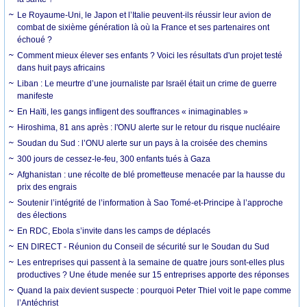
Le Royaume-Uni, le Japon et l’Italie peuvent-ils réussir leur avion de
combat de sixième génération là où la France et ses partenaires ont
échoué ?
Comment mieux élever ses enfants ? Voici les résultats d'un projet testé
dans huit pays africains
Liban : Le meurtre d’une journaliste par Israël était un crime de guerre
manifeste
En Haïti, les gangs infligent des souffrances « inimaginables »
Hiroshima, 81 ans après : l'ONU alerte sur le retour du risque nucléaire
Soudan du Sud : l’ONU alerte sur un pays à la croisée des chemins
300 jours de cessez-le-feu, 300 enfants tués à Gaza
Afghanistan : une récolte de blé prometteuse menacée par la hausse du
prix des engrais
Soutenir l’intégrité de l’information à Sao Tomé-et-Principe à l’approche
des élections
En RDC, Ebola s’invite dans les camps de déplacés
EN DIRECT - Réunion du Conseil de sécurité sur le Soudan du Sud
Les entreprises qui passent à la semaine de quatre jours sont-elles plus
productives ? Une étude menée sur 15 entreprises apporte des réponses
Quand la paix devient suspecte : pourquoi Peter Thiel voit le pape comme
l’Antéchrist