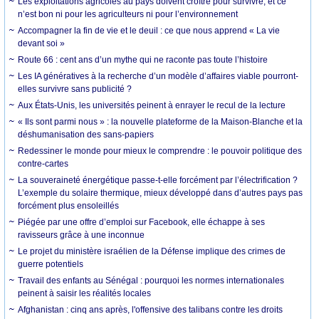
Les exploitations agricoles au pays doivent croître pour survivre, et ce
n’est bon ni pour les agriculteurs ni pour l’environnement
Accompagner la fin de vie et le deuil : ce que nous apprend « La vie
devant soi »
Route 66 : cent ans d’un mythe qui ne raconte pas toute l’histoire
Les IA génératives à la recherche d’un modèle d’affaires viable pourront-
elles survivre sans publicité ?
Aux États-Unis, les universités peinent à enrayer le recul de la lecture
« Ils sont parmi nous » : la nouvelle plateforme de la Maison-Blanche et la
déshumanisation des sans-papiers
Redessiner le monde pour mieux le comprendre : le pouvoir politique des
contre-cartes
La souveraineté énergétique passe-t-elle forcément par l’électrification ?
L’exemple du solaire thermique, mieux développé dans d’autres pays pas
forcément plus ensoleillés
Piégée par une offre d’emploi sur Facebook, elle échappe à ses
ravisseurs grâce à une inconnue
Le projet du ministère israélien de la Défense implique des crimes de
guerre potentiels
Travail des enfants au Sénégal : pourquoi les normes internationales
peinent à saisir les réalités locales
Afghanistan : cinq ans après, l'offensive des talibans contre les droits