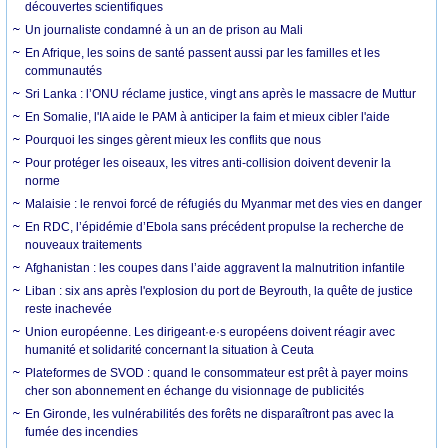
découvertes scientifiques
Un journaliste condamné à un an de prison au Mali
En Afrique, les soins de santé passent aussi par les familles et les
communautés
Sri Lanka : l’ONU réclame justice, vingt ans après le massacre de Muttur
En Somalie, l'IA aide le PAM à anticiper la faim et mieux cibler l'aide
Pourquoi les singes gèrent mieux les conflits que nous
Pour protéger les oiseaux, les vitres anti-collision doivent devenir la
norme
Malaisie : le renvoi forcé de réfugiés du Myanmar met des vies en danger
En RDC, l’épidémie d’Ebola sans précédent propulse la recherche de
nouveaux traitements
Afghanistan : les coupes dans l’aide aggravent la malnutrition infantile
Liban : six ans après l'explosion du port de Beyrouth, la quête de justice
reste inachevée
Union européenne. Les dirigeant·e·s européens doivent réagir avec
humanité et solidarité concernant la situation à Ceuta
Plateformes de SVOD : quand le consommateur est prêt à payer moins
cher son abonnement en échange du visionnage de publicités
En Gironde, les vulnérabilités des forêts ne disparaîtront pas avec la
fumée des incendies