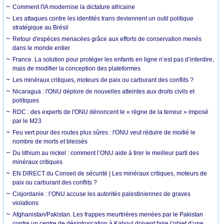
Comment l'IA modernise la dictature africaine
Les attaques contre les identités trans deviennent un outil politique
stratégique au Brésil
Retour d'espèces menacées grâce aux efforts de conservation menés
dans le monde entier
France. La solution pour protéger les enfants en ligne n’est pas d’interdire,
mais de modifier la conception des plateformes
Les minéraux critiques, moteurs de paix ou carburant des conflits ?
Nicaragua : l'ONU déplore de nouvelles atteintes aux droits civils et
politiques
RDC : des experts de l'ONU dénoncent le « règne de la terreur » imposé
par le M23
Feu vert pour des routes plus sûres : l'ONU veut réduire de moitié le
nombre de morts et blessés
Du lithium au nickel : comment l’ONU aide à tirer le meilleur parti des
minéraux critiques
EN DIRECT du Conseil de sécurité | Les minéraux critiques, moteurs de
paix ou carburant des conflits ?
Cisjordanie : l’ONU accuse les autorités palestiniennes de graves
violations
Afghanistan/Pakistan. Les frappes meurtrières menées par le Pakistan
contre un centre de désintoxication à Kaboul doivent faire l’objet d’une