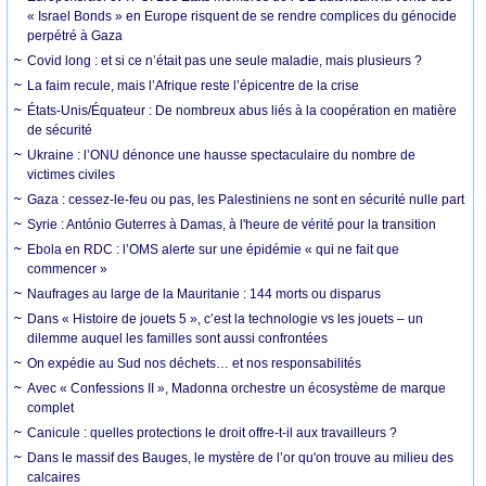
« Israel Bonds » en Europe risquent de se rendre complices du génocide
perpétré à Gaza
Covid long : et si ce n’était pas une seule maladie, mais plusieurs ?
La faim recule, mais l’Afrique reste l’épicentre de la crise
États-Unis/Équateur : De nombreux abus liés à la coopération en matière
de sécurité
Ukraine : l’ONU dénonce une hausse spectaculaire du nombre de
victimes civiles
Gaza : cessez-le-feu ou pas, les Palestiniens ne sont en sécurité nulle part
Syrie : António Guterres à Damas, à l'heure de vérité pour la transition
Ebola en RDC : l’OMS alerte sur une épidémie « qui ne fait que
commencer »
Naufrages au large de la Mauritanie : 144 morts ou disparus
Dans « Histoire de jouets 5 », c’est la technologie vs les jouets – un
dilemme auquel les familles sont aussi confrontées
On expédie au Sud nos déchets… et nos responsabilités
Avec « Confessions II », Madonna orchestre un écosystème de marque
complet
Canicule : quelles protections le droit offre-t-il aux travailleurs ?
Dans le massif des Bauges, le mystère de l’or qu'on trouve au milieu des
calcaires