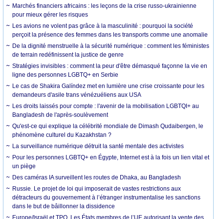
Marchés financiers africains : les leçons de la crise russo-ukrainienne
pour mieux gérer les risques
Les avions ne volent pas grâce à la masculinité : pourquoi la société
perçoit la présence des femmes dans les transports comme une anomalie
De la dignité menstruelle à la sécurité numérique : comment les féministes
de terrain redéfinissent la justice de genre
Stratégies invisibles : comment la peur d'être démasqué façonne la vie en
ligne des personnes LGBTQ+ en Serbie
Le cas de Shakira Galíndez met en lumière une crise croissante pour les
demandeurs d'asile trans vénézuéliens aux USA
Les droits laissés pour compte : l'avenir de la mobilisation LGBTQI+ au
Bangladesh de l'après-soulèvement
Qu'est-ce qui explique la célébrité mondiale de Dimash Qudaibergen, le
phénomène culturel du Kazakhstan ?
La surveillance numérique détruit la santé mentale des activistes
Pour les personnes LGBTQ+ en Égypte, Internet est à la fois un lien vital et
un piège
Des caméras IA surveillent les routes de Dhaka, au Bangladesh
Russie. Le projet de loi qui imposerait de vastes restrictions aux
détracteurs du gouvernement à l’étranger instrumentalise les sanctions
dans le but de bâillonner la dissidence
Europe/Israël et TPO. Les États membres de l’UE autorisant la vente des