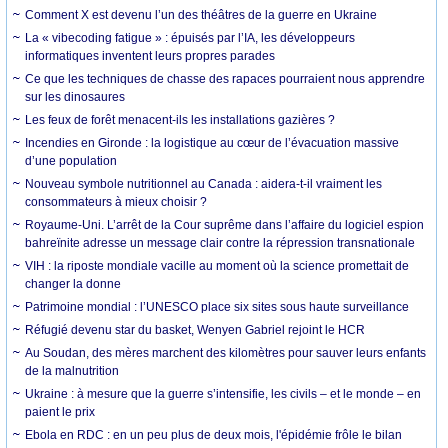
Comment X est devenu l’un des théâtres de la guerre en Ukraine
La « vibecoding fatigue » : épuisés par l’IA, les développeurs
informatiques inventent leurs propres parades
Ce que les techniques de chasse des rapaces pourraient nous apprendre
sur les dinosaures
Les feux de forêt menacent-ils les installations gazières ?
Incendies en Gironde : la logistique au cœur de l’évacuation massive
d’une population
Nouveau symbole nutritionnel au Canada : aidera-t-il vraiment les
consommateurs à mieux choisir ?
Royaume-Uni. L’arrêt de la Cour suprême dans l’affaire du logiciel espion
bahreïnite adresse un message clair contre la répression transnationale
VIH : la riposte mondiale vacille au moment où la science promettait de
changer la donne
Patrimoine mondial : l’UNESCO place six sites sous haute surveillance
Réfugié devenu star du basket, Wenyen Gabriel rejoint le HCR
Au Soudan, des mères marchent des kilomètres pour sauver leurs enfants
de la malnutrition
Ukraine : à mesure que la guerre s’intensifie, les civils – et le monde – en
paient le prix
Ebola en RDC : en un peu plus de deux mois, l'épidémie frôle le bilan