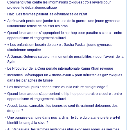
Comment lutter contre les informations toxiques : trois leviers pour
protéger le débat démocratique
Haïti. Les femmes pallient les défaillances de l’État
Après avoir perdu une jambe à cause de la guerre, une jeune gymnaste
ukrainienne refuse de baisser les bras
Quand les marques s’approprient le hip-hop pour paraître « cool » : entre
opportunisme et engagement culturel
« Les enfants ont besoin de paix » : Sasha Paskal, jeune gymnaste
ukrainienne amputée
À Damas, Guterres salue un « moment de possibilités » pour l'avenir de la
Syrie
Le Procureur de la Cour pénale internationale Karim Khan révoqué
Incendies : développer un « drone-avion » pour détecter les gaz toxiques
dans les panaches de fumée
Les moines du punk : connaissez-vous la culture straight edge ?
Quand les marques s'approprient le hip-hop pour paraître « cool » : entre
opportunisme et engagement culturel
Alcool, tabac, cannabis : les jeunes se sont-ils vraiment détournés des
drogues ?
Une punaise-vampire dans nos jardins : le tigre du platane préférera-t-il
bientôt le sang à la sève ?
Au Venezuela, les femmes restent les plus exposées après les séismes