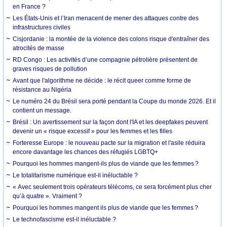
en France ?
Les États-Unis et l’Iran menacent de mener des attaques contre des
infrastructures civiles
Cisjordanie : la montée de la violence des colons risque d'entraîner des
atrocités de masse
RD Congo : Les activités d’une compagnie pétrolière présentent de
graves risques de pollution
Avant que l'algorithme ne décide : le récit queer comme forme de
résistance au Nigéria
Le numéro 24 du Brésil sera porté pendant la Coupe du monde 2026. Et il
contient un message.
Brésil : Un avertissement sur la façon dont l'IA et les deepfakes peuvent
devenir un « risque excessif » pour les femmes et les filles
Forteresse Europe : le nouveau pacte sur la migration et l'asile réduira
encore davantage les chances des réfugiés LGBTQ+
Pourquoi les hommes mangent-ils plus de viande que les femmes ?
Le totalitarisme numérique est-il inéluctable ?
« Avec seulement trois opérateurs télécoms, ce sera forcément plus cher
qu’à quatre ». Vraiment ?
Pourquoi les hommes mangent ils plus de viande que les femmes ?
Le technofascisme est-il inéluctable ?