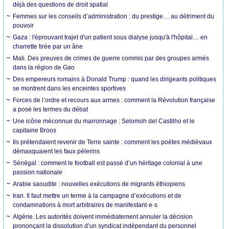
déjà des questions de droit spatial
Femmes sur les conseils d’administration : du prestige… au détriment du
pouvoir
Gaza : l'éprouvant trajet d'un patient sous dialyse jusqu'à l'hôpital… en
charrette tirée par un âne
Mali. Des preuves de crimes de guerre commis par des groupes armés
dans la région de Gao
Des empereurs romains à Donald Trump : quand les dirigeants politiques
se montrent dans les enceintes sportives
Forces de l’ordre et recours aux armes : comment la Révolution française
a posé les termes du débat
Une icône méconnue du marronnage : Selomoh del Castilho et le
capitaine Broos
Ils prétendaient revenir de Terre sainte : comment les poètes médiévaux
démasquaient les faux pèlerins
Sénégal : comment le football est passé d’un héritage colonial à une
passion nationale
Arabie saoudite : nouvelles exécutions de migrants éthiopiens
Iran. Il faut mettre un terme à la campagne d’exécutions et de
condamnations à mort arbitraires de manifestant·e·s
Algérie. Les autorités doivent immédiatement annuler la décision
prononçant la dissolution d’un syndicat indépendant du personnel