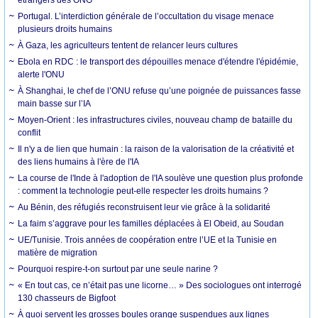
Portugal. L’interdiction générale de l’occultation du visage menace
plusieurs droits humains
À Gaza, les agriculteurs tentent de relancer leurs cultures
Ebola en RDC : le transport des dépouilles menace d'étendre l'épidémie,
alerte l'ONU
À Shanghai, le chef de l’ONU refuse qu’une poignée de puissances fasse
main basse sur l’IA
Moyen-Orient : les infrastructures civiles, nouveau champ de bataille du
conflit
Il n'y a de lien que humain : la raison de la valorisation de la créativité et
des liens humains à l'ère de l'IA
La course de l'Inde à l'adoption de l'IA soulève une question plus profonde
: comment la technologie peut-elle respecter les droits humains ?
Au Bénin, des réfugiés reconstruisent leur vie grâce à la solidarité
La faim s’aggrave pour les familles déplacées à El Obeid, au Soudan
UE/Tunisie. Trois années de coopération entre l’UE et la Tunisie en
matière de migration
Pourquoi respire-t-on surtout par une seule narine ?
« En tout cas, ce n’était pas une licorne… » Des sociologues ont interrogé
130 chasseurs de Bigfoot
À quoi servent les grosses boules orange suspendues aux lignes