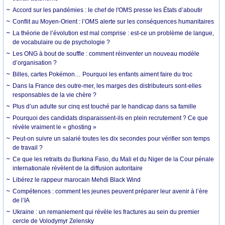
Accord sur les pandémies : le chef de l'OMS presse les États d’aboutir
Conflit au Moyen-Orient : l’OMS alerte sur les conséquences humanitaires
La théorie de l’évolution est mal comprise : est-ce un problème de langue,
de vocabulaire ou de psychologie ?
Les ONG à bout de souffle : comment réinventer un nouveau modèle
d’organisation ?
Billes, cartes Pokémon… Pourquoi les enfants aiment faire du troc
Dans la France des outre-mer, les marges des distributeurs sont-elles
responsables de la vie chère ?
Plus d’un adulte sur cinq est touché par le handicap dans sa famille
Pourquoi des candidats disparaissent-ils en plein recrutement ? Ce que
révèle vraiment le « ghosting »
Peut-on suivre un salarié toutes les dix secondes pour vérifier son temps
de travail ?
Ce que les retraits du Burkina Faso, du Mali et du Niger de la Cour pénale
internationale révèlent de la diffusion autoritaire
Libérez le rappeur marocain Mehdi Black Wind
Compétences : comment les jeunes peuvent préparer leur avenir à l’ère
de l’IA
Ukraine : un remaniement qui révèle les fractures au sein du premier
cercle de Volodymyr Zelensky