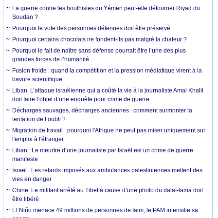
La guerre contre les houthistes du Yémen peut-elle détourner Riyad du
Soudan ?
Pourquoi le vote des personnes détenues doit être préservé
Pourquoi certains chocolats ne fondent-ils pas malgré la chaleur ?
Pourquoi le fait de naître sans défense pourrait être l’une des plus
grandes forces de l’humanité
Fusion froide : quand la compétition et la pression médiatique virent à la
bavure scientifique
Liban. L’attaque israélienne qui a coûté la vie à la journaliste Amal Khalil
doit faire l’objet d’une enquête pour crime de guerre
Décharges sauvages, décharges anciennes : comment surmonter la
tentation de l’oubli ?
Migration de travail : pourquoi l'Afrique ne peut pas miser uniquement sur
l'emploi à l'étranger
Liban : Le meurtre d’une journaliste par Israël est un crime de guerre
manifeste
Israël : Les retards imposés aux ambulances palestiniennes mettent des
vies en danger
Chine. Le militant arrêté au Tibet à cause d’une photo du dalaï-lama doit
être libéré
El Niño menace 49 millions de personnes de faim, le PAM intensifie sa