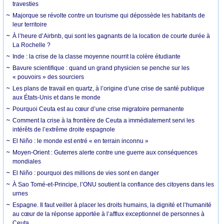
travesties
Majorque se révolte contre un tourisme qui dépossède les habitants de
leur territoire
À l’heure d’Airbnb, qui sont les gagnants de la location de courte durée à
La Rochelle ?
Inde : la crise de la classe moyenne nourrit la colère étudiante
Bavure scientifique : quand un grand physicien se penche sur les
« pouvoirs » des sourciers
Les plans de travail en quartz, à l’origine d’une crise de santé publique
aux États-Unis et dans le monde
Pourquoi Ceuta est au cœur d’une crise migratoire permanente
Comment la crise à la frontière de Ceuta a immédiatement servi les
intérêts de l’extrême droite espagnole
El Niño : le monde est entré « en terrain inconnu »
Moyen-Orient : Guterres alerte contre une guerre aux conséquences
mondiales
El Niño : pourquoi des millions de vies sont en danger
À Sao Tomé-et-Principe, l’ONU soutient la confiance des citoyens dans les
urnes
Espagne. Il faut veiller à placer les droits humains, la dignité et l’humanité
au cœur de la réponse apportée à l’afflux exceptionnel de personnes à
Ceuta