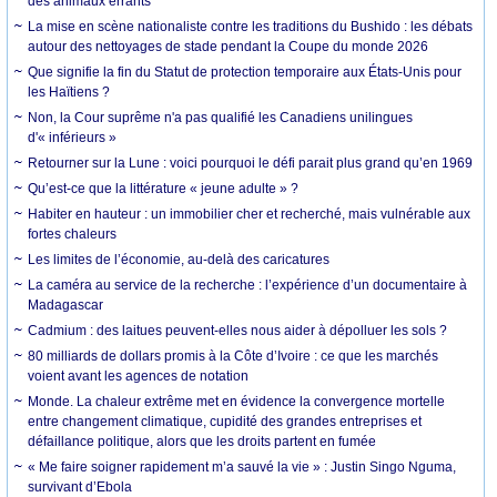
des animaux errants
La mise en scène nationaliste contre les traditions du Bushido : les débats
autour des nettoyages de stade pendant la Coupe du monde 2026
Que signifie la fin du Statut de protection temporaire aux États-Unis pour
les Haïtiens ?
Non, la Cour suprême n'a pas qualifié les Canadiens unilingues
d'« inférieurs »
Retourner sur la Lune : voici pourquoi le défi parait plus grand qu’en 1969
Qu’est-ce que la littérature « jeune adulte » ?
Habiter en hauteur : un immobilier cher et recherché, mais vulnérable aux
fortes chaleurs
Les limites de l’économie, au-delà des caricatures
La caméra au service de la recherche : l’expérience d’un documentaire à
Madagascar
Cadmium : des laitues peuvent-elles nous aider à dépolluer les sols ?
80 milliards de dollars promis à la Côte d’Ivoire : ce que les marchés
voient avant les agences de notation
Monde. La chaleur extrême met en évidence la convergence mortelle
entre changement climatique, cupidité des grandes entreprises et
défaillance politique, alors que les droits partent en fumée
« Me faire soigner rapidement m’a sauvé la vie » : Justin Singo Nguma,
survivant d’Ebola