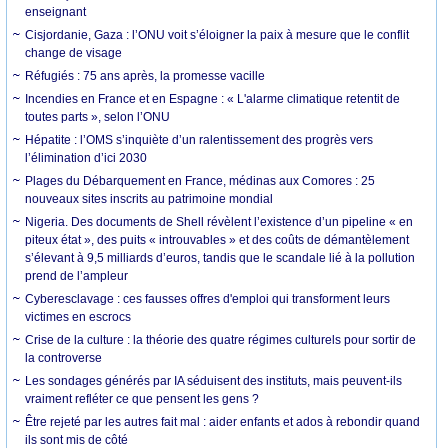
enseignant
Cisjordanie, Gaza : l’ONU voit s’éloigner la paix à mesure que le conflit
change de visage
Réfugiés : 75 ans après, la promesse vacille
Incendies en France et en Espagne : « L'alarme climatique retentit de
toutes parts », selon l’ONU
Hépatite : l’OMS s’inquiète d’un ralentissement des progrès vers
l’élimination d’ici 2030
Plages du Débarquement en France, médinas aux Comores : 25
nouveaux sites inscrits au patrimoine mondial
Nigeria. Des documents de Shell révèlent l’existence d’un pipeline « en
piteux état », des puits « introuvables » et des coûts de démantèlement
s’élevant à 9,5 milliards d’euros, tandis que le scandale lié à la pollution
prend de l’ampleur
Cyberesclavage : ces fausses offres d'emploi qui transforment leurs
victimes en escrocs
Crise de la culture : la théorie des quatre régimes culturels pour sortir de
la controverse
Les sondages générés par IA séduisent des instituts, mais peuvent-ils
vraiment refléter ce que pensent les gens ?
Être rejeté par les autres fait mal : aider enfants et ados à rebondir quand
ils sont mis de côté