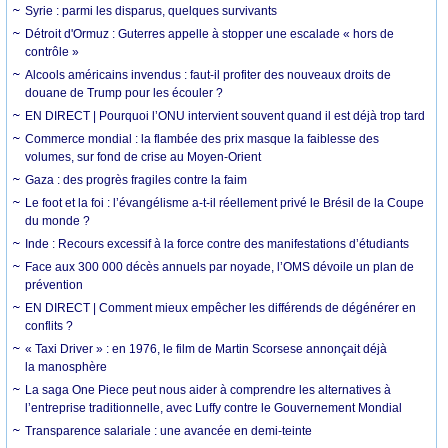
Syrie : parmi les disparus, quelques survivants
Détroit d'Ormuz : Guterres appelle à stopper une escalade « hors de
contrôle »
Alcools américains invendus : faut-il profiter des nouveaux droits de
douane de Trump pour les écouler ?
EN DIRECT | Pourquoi l’ONU intervient souvent quand il est déjà trop tard
Commerce mondial : la flambée des prix masque la faiblesse des
volumes, sur fond de crise au Moyen-Orient
Gaza : des progrès fragiles contre la faim
Le foot et la foi : l’évangélisme a-t-il réellement privé le Brésil de la Coupe
du monde ?
Inde : Recours excessif à la force contre des manifestations d’étudiants
Face aux 300 000 décès annuels par noyade, l’OMS dévoile un plan de
prévention
EN DIRECT | Comment mieux empêcher les différends de dégénérer en
conflits ?
« Taxi Driver » : en 1976, le film de Martin Scorsese annonçait déjà
la manosphère
La saga One Piece peut nous aider à comprendre les alternatives à
l’entreprise traditionnelle, avec Luffy contre le Gouvernement Mondial
Transparence salariale : une avancée en demi-teinte