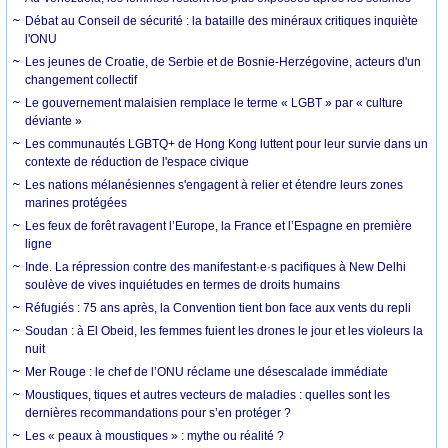
Débat au Conseil de sécurité : la bataille des minéraux critiques inquiète
l'ONU
Les jeunes de Croatie, de Serbie et de Bosnie-Herzégovine, acteurs d'un
changement collectif
Le gouvernement malaisien remplace le terme « LGBT » par « culture
déviante »
Les communautés LGBTQ+ de Hong Kong luttent pour leur survie dans un
contexte de réduction de l'espace civique
Les nations mélanésiennes s'engagent à relier et étendre leurs zones
marines protégées
Les feux de forêt ravagent l’Europe, la France et l’Espagne en première
ligne
Inde. La répression contre des manifestant·e·s pacifiques à New Delhi
soulève de vives inquiétudes en termes de droits humains
Réfugiés : 75 ans après, la Convention tient bon face aux vents du repli
Soudan : à El Obeid, les femmes fuient les drones le jour et les violeurs la
nuit
Mer Rouge : le chef de l’ONU réclame une désescalade immédiate
Moustiques, tiques et autres vecteurs de maladies : quelles sont les
dernières recommandations pour s’en protéger ?
Les « peaux à moustiques » : mythe ou réalité ?