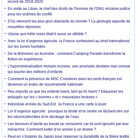
record de 2018-2020
En visite au Liban, le chef des droits de l'homme de l'ONU réclame justice
pour les victimes du conflit
D'où viennent les plus gros diamants du monde ? La géologie apporte de
nouvelles réponses
Ulysse aux mille ruses était-il aussi un athlète ?
Avec la loi d’urgence agricole, la France contrevient au droit international
sur les zones humides
De la télévision au tourisme : comment Camping Paradis transforme la
fiction en expérience
L’hypominéralisation molaire-incisive, une anomalie dentaire mal connue
qui touche des millions d’enfants
Comment la présence de MSC Croisières dans les ports français est
devenue un enjeu de souveraineté nationale
Peu importe ce que les enfants lisent, tant qu’ils lisent ? Dépasser les
préjugés sur les « bonnes » et « mauvaises lectures »
Indonésie et Asie du Sud-Est : la France a une carte à jouer
Loi d’urgence agricole : pourquoi la droite et le centre ne lâchent rien sur
les néonicotinoïdes et le stockage de l’eau
Les lanceurs d’alerte au travail se censurent, car ils sont ignorés par leur
hiérarchie. Comment éviter d’en arriver à un drame ?
Peut-on s’inspirer du Japon pour repenser la durabilité de la filière textile