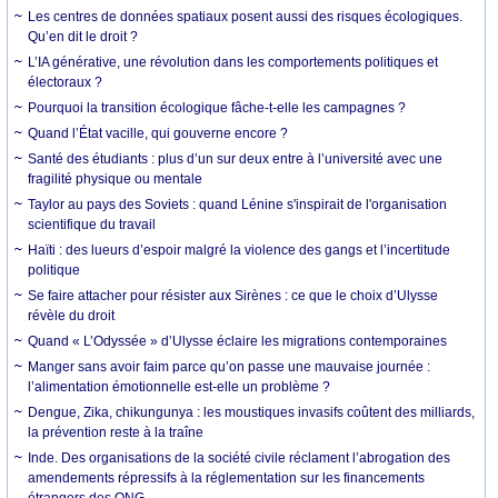
Les centres de données spatiaux posent aussi des risques écologiques.
Qu’en dit le droit ?
L’IA générative, une révolution dans les comportements politiques et
électoraux ?
Pourquoi la transition écologique fâche-t-elle les campagnes ?
Quand l’État vacille, qui gouverne encore ?
Santé des étudiants : plus d’un sur deux entre à l’université avec une
fragilité physique ou mentale
Taylor au pays des Soviets : quand Lénine s'inspirait de l'organisation
scientifique du travail
Haïti : des lueurs d’espoir malgré la violence des gangs et l’incertitude
politique
Se faire attacher pour résister aux Sirènes : ce que le choix d’Ulysse
révèle du droit
Quand « L’Odyssée » d’Ulysse éclaire les migrations contemporaines
Manger sans avoir faim parce qu’on passe une mauvaise journée :
l’alimentation émotionnelle est-elle un problème ?
Dengue, Zika, chikungunya : les moustiques invasifs coûtent des milliards,
la prévention reste à la traîne
Inde. Des organisations de la société civile réclament l’abrogation des
amendements répressifs à la réglementation sur les financements
étrangers des ONG