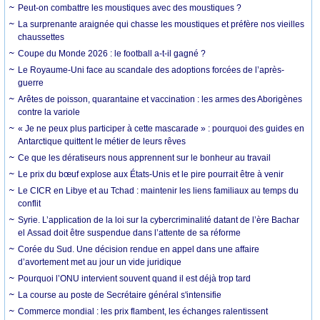
Peut-on combattre les moustiques avec des moustiques ?
La surprenante araignée qui chasse les moustiques et préfère nos vieilles
chaussettes
Coupe du Monde 2026 : le football a-t-il gagné ?
Le Royaume-Uni face au scandale des adoptions forcées de l’après-
guerre
Arêtes de poisson, quarantaine et vaccination : les armes des Aborigènes
contre la variole
« Je ne peux plus participer à cette mascarade » : pourquoi des guides en
Antarctique quittent le métier de leurs rêves
Ce que les dératiseurs nous apprennent sur le bonheur au travail
Le prix du bœuf explose aux États-Unis et le pire pourrait être à venir
Le CICR en Libye et au Tchad : maintenir les liens familiaux au temps du
conflit
Syrie. L’application de la loi sur la cybercriminalité datant de l’ère Bachar
el Assad doit être suspendue dans l’attente de sa réforme
Corée du Sud. Une décision rendue en appel dans une affaire
d’avortement met au jour un vide juridique
Pourquoi l’ONU intervient souvent quand il est déjà trop tard
La course au poste de Secrétaire général s'intensifie
Commerce mondial : les prix flambent, les échanges ralentissent