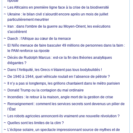
riposte
Les Africains en première ligne face à la crise de la biodiversité
Ukraine : le bilan civil s’alourdit encore après un mois de juillet
particulièrement meurtrier
Iran : dans l'ombre de la guerre au Moyen-Orient, les exécutions
s'accélèrent
Daech : l'Afrique au cœur de la menace
El Niño menace de faire basculer 49 millions de personnes dans la faim :
le PAM renforce sa riposte
Décès de Rudolph Marcus : est-ce la fin des théories analytiques
élégantes ?
Dans l’Antiquité, les Grecs n’étaient pas tous bodybuildés !
De 1940 à 1944, quel véhicule roulait en l’absence de pétrole ?
Il n’y a pas si longtemps, les grillons chantaient dans le métro parisien
Donald Trump ou la contagion du mal ordinaire
Incendies : le retour à la maison, angle mort de la gestion de crise
Renseignement : comment les services secrets sont devenus un pilier de
l’État
Les robots agricoles annoncent-ils vraiment une nouvelle révolution ?
Quelles sont les limites de la clim ?
L’éclipse solaire, un spectacle impressionnant source de mythes et de