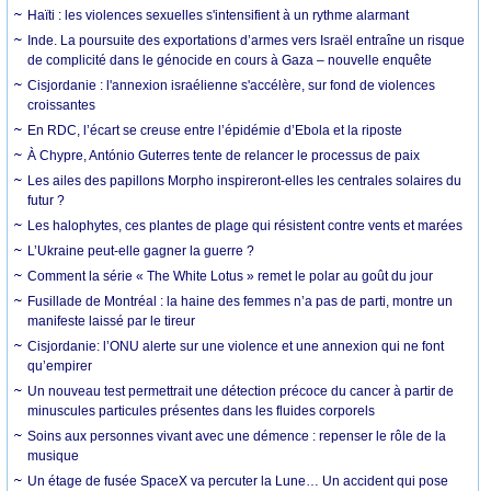
Haïti : les violences sexuelles s'intensifient à un rythme alarmant
Inde. La poursuite des exportations d’armes vers Israël entraîne un risque
de complicité dans le génocide en cours à Gaza – nouvelle enquête
Cisjordanie : l'annexion israélienne s'accélère, sur fond de violences
croissantes
En RDC, l’écart se creuse entre l’épidémie d’Ebola et la riposte
À Chypre, António Guterres tente de relancer le processus de paix
Les ailes des papillons Morpho inspireront-elles les centrales solaires du
futur ?
Les halophytes, ces plantes de plage qui résistent contre vents et marées
L’Ukraine peut-elle gagner la guerre ?
Comment la série « The White Lotus » remet le polar au goût du jour
Fusillade de Montréal : la haine des femmes n’a pas de parti, montre un
manifeste laissé par le tireur
Cisjordanie: l’ONU alerte sur une violence et une annexion qui ne font
qu’empirer
Un nouveau test permettrait une détection précoce du cancer à partir de
minuscules particules présentes dans les fluides corporels
Soins aux personnes vivant avec une démence : repenser le rôle de la
musique
Un étage de fusée SpaceX va percuter la Lune… Un accident qui pose