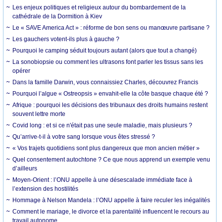
Les enjeux politiques et religieux autour du bombardement de la
cathédrale de la Dormition à Kiev
Le « SAVE America Act » : réforme de bon sens ou manœuvre partisane ?
Les gauchers votent-ils plus à gauche ?
Pourquoi le camping séduit toujours autant (alors que tout a changé)
La sonobiopsie ou comment les ultrasons font parler les tissus sans les
opérer
Dans la famille Darwin, vous connaissiez Charles, découvrez Francis
Pourquoi l’algue « Ostreopsis » envahit-elle la côte basque chaque été ?
Afrique : pourquoi les décisions des tribunaux des droits humains restent
souvent lettre morte
Covid long : et si ce n'était pas une seule maladie, mais plusieurs ?
Qu’arrive-t-il à votre sang lorsque vous êtes stressé ?
« Vos trajets quotidiens sont plus dangereux que mon ancien métier »
Quel consentement autochtone ? Ce que nous apprend un exemple venu
d’ailleurs
Moyen-Orient : l’ONU appelle à une désescalade immédiate face à
l’extension des hostilités
Hommage à Nelson Mandela : l’ONU appelle à faire reculer les inégalités
Comment le mariage, le divorce et la parentalité influencent le recours au
travail autonome