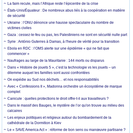
La faim recule, mais l’Afrique reste l’épicentre de la crise
États-Unis/Équateur : De nombreux abus liés à la coopération en matière
de sécurité
Ukraine : l’ONU dénonce une hausse spectaculaire du nombre de
victimes civiles
Gaza : cessez-le-feu ou pas, les Palestiniens ne sont en sécurité nulle part
Syrie : António Guterres à Damas, à l'heure de vérité pour la transition
Ebola en RDC : l’OMS alerte sur une épidémie « qui ne fait que
commencer »
Naufrages au large de la Mauritanie : 144 morts ou disparus
Dans « Histoire de jouets 5 », c’est la technologie vs les jouets – un
dilemme auquel les familles sont aussi confrontées
On expédie au Sud nos déchets… et nos responsabilités
Avec « Confessions II », Madonna orchestre un écosystème de marque
complet
Canicule : quelles protections le droit offre-t-il aux travailleurs ?
Dans le massif des Bauges, le mystère de l’or qu'on trouve au milieu des
calcaires
Les enjeux politiques et religieux autour du bombardement de la
cathédrale de la Dormition à Kiev
Le « SAVE America Act » : réforme de bon sens ou manœuvre partisane ?