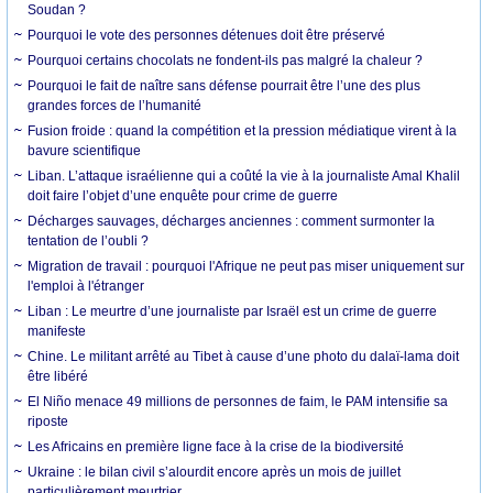
Soudan ?
Pourquoi le vote des personnes détenues doit être préservé
Pourquoi certains chocolats ne fondent-ils pas malgré la chaleur ?
Pourquoi le fait de naître sans défense pourrait être l’une des plus
grandes forces de l’humanité
Fusion froide : quand la compétition et la pression médiatique virent à la
bavure scientifique
Liban. L’attaque israélienne qui a coûté la vie à la journaliste Amal Khalil
doit faire l’objet d’une enquête pour crime de guerre
Décharges sauvages, décharges anciennes : comment surmonter la
tentation de l’oubli ?
Migration de travail : pourquoi l'Afrique ne peut pas miser uniquement sur
l'emploi à l'étranger
Liban : Le meurtre d’une journaliste par Israël est un crime de guerre
manifeste
Chine. Le militant arrêté au Tibet à cause d’une photo du dalaï-lama doit
être libéré
El Niño menace 49 millions de personnes de faim, le PAM intensifie sa
riposte
Les Africains en première ligne face à la crise de la biodiversité
Ukraine : le bilan civil s’alourdit encore après un mois de juillet
particulièrement meurtrier