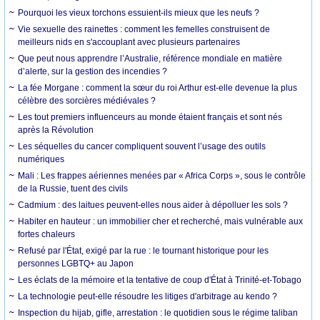
Pourquoi les vieux torchons essuient-ils mieux que les neufs ?
Vie sexuelle des rainettes : comment les femelles construisent de
meilleurs nids en s'accouplant avec plusieurs partenaires
Que peut nous apprendre l’Australie, référence mondiale en matière
d’alerte, sur la gestion des incendies ?
La fée Morgane : comment la sœur du roi Arthur est-elle devenue la plus
célèbre des sorcières médiévales ?
Les tout premiers influenceurs au monde étaient français et sont nés
après la Révolution
Les séquelles du cancer compliquent souvent l’usage des outils
numériques
Mali : Les frappes aériennes menées par « Africa Corps », sous le contrôle
de la Russie, tuent des civils
Cadmium : des laitues peuvent-elles nous aider à dépolluer les sols ?
Habiter en hauteur : un immobilier cher et recherché, mais vulnérable aux
fortes chaleurs
Refusé par l'État, exigé par la rue : le tournant historique pour les
personnes LGBTQ+ au Japon
Les éclats de la mémoire et la tentative de coup d'État à Trinité-et-Tobago
La technologie peut-elle résoudre les litiges d'arbitrage au kendo ?
Inspection du hijab, gifle, arrestation : le quotidien sous le régime taliban