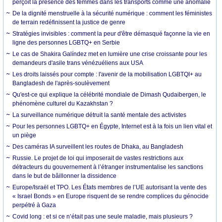
perçoit la présence des femmes dans les transports comme une anomalie
De la dignité menstruelle à la sécurité numérique : comment les féministes
de terrain redéfinissent la justice de genre
Stratégies invisibles : comment la peur d'être démasqué façonne la vie en
ligne des personnes LGBTQ+ en Serbie
Le cas de Shakira Galíndez met en lumière une crise croissante pour les
demandeurs d'asile trans vénézuéliens aux USA
Les droits laissés pour compte : l'avenir de la mobilisation LGBTQI+ au
Bangladesh de l'après-soulèvement
Qu'est-ce qui explique la célébrité mondiale de Dimash Qudaibergen, le
phénomène culturel du Kazakhstan ?
La surveillance numérique détruit la santé mentale des activistes
Pour les personnes LGBTQ+ en Égypte, Internet est à la fois un lien vital et
un piège
Des caméras IA surveillent les routes de Dhaka, au Bangladesh
Russie. Le projet de loi qui imposerait de vastes restrictions aux
détracteurs du gouvernement à l’étranger instrumentalise les sanctions
dans le but de bâillonner la dissidence
Europe/Israël et TPO. Les États membres de l’UE autorisant la vente des
« Israel Bonds » en Europe risquent de se rendre complices du génocide
perpétré à Gaza
Covid long : et si ce n’était pas une seule maladie, mais plusieurs ?