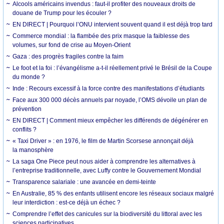
Alcools américains invendus : faut-il profiter des nouveaux droits de
douane de Trump pour les écouler ?
EN DIRECT | Pourquoi l’ONU intervient souvent quand il est déjà trop tard
Commerce mondial : la flambée des prix masque la faiblesse des
volumes, sur fond de crise au Moyen-Orient
Gaza : des progrès fragiles contre la faim
Le foot et la foi : l’évangélisme a-t-il réellement privé le Brésil de la Coupe
du monde ?
Inde : Recours excessif à la force contre des manifestations d’étudiants
Face aux 300 000 décès annuels par noyade, l’OMS dévoile un plan de
prévention
EN DIRECT | Comment mieux empêcher les différends de dégénérer en
conflits ?
« Taxi Driver » : en 1976, le film de Martin Scorsese annonçait déjà
la manosphère
La saga One Piece peut nous aider à comprendre les alternatives à
l’entreprise traditionnelle, avec Luffy contre le Gouvernement Mondial
Transparence salariale : une avancée en demi-teinte
En Australie, 85 % des enfants utilisent encore les réseaux sociaux malgré
leur interdiction : est-ce déjà un échec ?
Comprendre l’effet des canicules sur la biodiversité du littoral avec les
sciences participatives