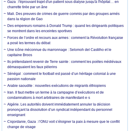
Gaza : l'éprouvant trajet d'un patient sous dialyse jusqu'à l'hôpital… en
charrette tirée par un âne
Mali. Des preuves de crimes de guerre commis par des groupes armés
dans la région de Gao
Des empereurs romains à Donald Trump : quand les dirigeants politiques
se montrent dans les enceintes sportives
Forces de l’ordre et recours aux armes : comment la Révolution française
a posé les termes du débat
Une icône méconnue du marronnage : Selomoh del Castilho et le
capitaine Broos
Ils prétendaient revenir de Terre sainte : comment les poètes médiévaux
démasquaient les faux pèlerins
Sénégal : comment le football est passé d’un héritage colonial à une
passion nationale
Arabie saoudite : nouvelles exécutions de migrants éthiopiens
Iran. Il faut mettre un terme à la campagne d’exécutions et de
condamnations à mort arbitraires de manifestant·e·s
Algérie. Les autorités doivent immédiatement annuler la décision
prononçant la dissolution d’un syndicat indépendant du personnel
enseignant
Cisjordanie, Gaza : l’ONU voit s’éloigner la paix à mesure que le conflit
change de visage