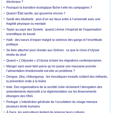
électoraux ?
Pourquoi la transition écologique fâche-t-elle les campagnes ?
Quand l’État vacille, qui gouverne encore ?
Santé des étudiants : plus d’un sur deux entre à l’université avec une
fragilité physique ou mentale
Taylor au pays des Soviets : quand Lénine s'inspirait de l'organisation
scientifique du travail
Haïti : des lueurs d’espoir malgré la violence des gangs et l’incertitude
politique
Se faire attacher pour résister aux Sirènes : ce que le choix d’Ulysse
révèle du droit
Quand « L’Odyssée » d’Ulysse éclaire les migrations contemporaines
Manger sans avoir faim parce qu’on passe une mauvaise journée :
l’alimentation émotionnelle est-elle un problème ?
Dengue, Zika, chikungunya : les moustiques invasifs coûtent des milliards,
la prévention reste à la traîne
Inde. Des organisations de la société civile réclament l’abrogation des
amendements répressifs à la réglementation sur les financements
étrangers des ONG
Portugal. L’interdiction générale de l’occultation du visage menace
plusieurs droits humains
À Gaza, les agriculteurs tentent de relancer leurs cultures