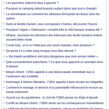
Les gauchers votent-ils plus à gauche ?
Pourquoi le camping séduit toujours autant (alors que tout a changé)
La sonobiopsie ou comment les ultrasons font parler les tissus sans les
opérer
Dans la famille Darwin, vous connaissiez Charles, découvrez Francis
Pourquoi l’algue « Ostreopsis » envahit-elle la côte basque chaque été ?
Afrique : pourquoi les décisions des tribunaux des droits humains restent
souvent lettre morte
Covid long : et si ce n'était pas une seule maladie, mais plusieurs ?
Qu’arrive-t-il à votre sang lorsque vous êtes stressé ?
« Vos trajets quotidiens sont plus dangereux que mon ancien métier »
Quel consentement autochtone ? Ce que nous apprend un exemple venu
d’ailleurs
Moyen-Orient : l’ONU appelle à une désescalade immédiate face à
l’extension des hostilités
Hommage à Nelson Mandela : l’ONU appelle à faire reculer les inégalités
Comment le mariage, le divorce et la parentalité influencent le recours au
travail autonome
Accord sur les pandémies : le chef de l'OMS presse les États d’aboutir
Conflit au Moyen-Orient : l’OMS alerte sur les conséquences humanitaires
La théorie de l’évolution est mal comprise : est-ce un problème de langue,