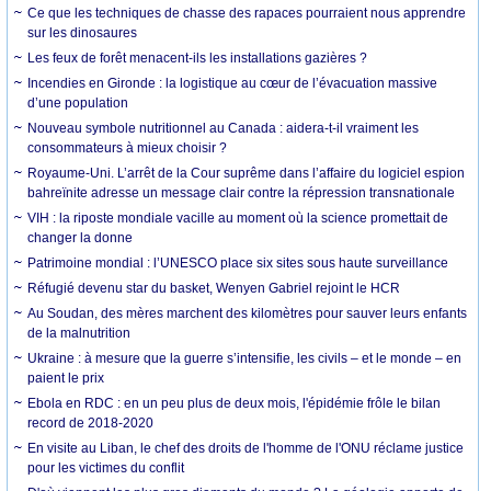
Ce que les techniques de chasse des rapaces pourraient nous apprendre
sur les dinosaures
Les feux de forêt menacent-ils les installations gazières ?
Incendies en Gironde : la logistique au cœur de l’évacuation massive
d’une population
Nouveau symbole nutritionnel au Canada : aidera-t-il vraiment les
consommateurs à mieux choisir ?
Royaume-Uni. L’arrêt de la Cour suprême dans l’affaire du logiciel espion
bahreïnite adresse un message clair contre la répression transnationale
VIH : la riposte mondiale vacille au moment où la science promettait de
changer la donne
Patrimoine mondial : l’UNESCO place six sites sous haute surveillance
Réfugié devenu star du basket, Wenyen Gabriel rejoint le HCR
Au Soudan, des mères marchent des kilomètres pour sauver leurs enfants
de la malnutrition
Ukraine : à mesure que la guerre s’intensifie, les civils – et le monde – en
paient le prix
Ebola en RDC : en un peu plus de deux mois, l'épidémie frôle le bilan
record de 2018-2020
En visite au Liban, le chef des droits de l'homme de l'ONU réclame justice
pour les victimes du conflit