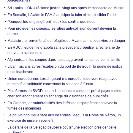
communautés
Sri Lanka : l’ONU réclame justice, vingt ans après le massacre de Muttur
En Somalie, l'IA aide le PAM à anticiper la faim et mieux cibler l'aide
Pourquoi les singes gèrent mieux les conflits que nous
Pour protéger les oiseaux, les vitres anti-collision doivent devenir la
norme
Malaisie : le renvoi forcé de réfugiés du Myanmar met des vies en danger
En RDC, l’épidémie d’Ebola sans précédent propulse la recherche de
nouveaux traitements
Afghanistan : les coupes dans l’aide aggravent la malnutrition infantile
Liban : six ans après l'explosion du port de Beyrouth, la quête de justice
reste inachevée
Union européenne. Les dirigeant·e·s européens doivent réagir avec
humanité et solidarité concernant la situation à Ceuta
Plateformes de SVOD : quand le consommateur est prêt à payer moins
cher son abonnement en échange du visionnage de publicités
En Gironde, les vulnérabilités des forêts ne disparaîtront pas avec la
fumée des incendies
Le pouvoir politique face aux incendies : depuis la Rome de Néron, un
exercice de mise en scène ?
La défaite de la Seleção peut-elle coûter une élection présidentielle
au Brésil ?