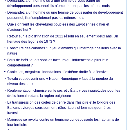
Demandez à un homme ou à une femme de vous parler de
développement personnel, ils n’emploieront pas les mêmes mots
Demandez à un homme ou une femme de vous parler de développement
personnel, ils n’emploieront pas les mêmes mots
Que signifient les chevelures bouclées des Égyptiennes d’hier et
d’aujourd’hui ?
Retour sur le pic d’inflation de 2022 résolu en seulement deux ans. Un
héritage des leçons de 1973 ?
Construire des cabanes : un jeu d’enfants qui interroge nos liens avec la
nature
Feux de forêt : quels sont les facteurs qui influencent le plus leur
comportement ?
Canicules, mégafeux, inondations : l’extrême droite à l’offensive
Tuvalu veut devenir une « Nation Numérique » face à la montée du
niveau des eaux
Réglementation chinoise sur le secret d'État : vives inquiétudes pour les
droits humains dans la région ouïghoure
La transgression des codes de genre dans l'histoire et le folklore des
Balkans : vierges sous serment, rôles rituels et femmes guerrières
travesties
Majorque se révolte contre un tourisme qui dépossède les habitants de
leur territoire