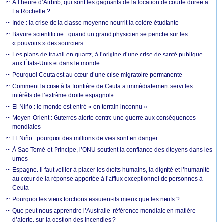
À l’heure d’Airbnb, qui sont les gagnants de la location de courte durée à
La Rochelle ?
Inde : la crise de la classe moyenne nourrit la colère étudiante
Bavure scientifique : quand un grand physicien se penche sur les
« pouvoirs » des sourciers
Les plans de travail en quartz, à l’origine d’une crise de santé publique
aux États-Unis et dans le monde
Pourquoi Ceuta est au cœur d’une crise migratoire permanente
Comment la crise à la frontière de Ceuta a immédiatement servi les
intérêts de l’extrême droite espagnole
El Niño : le monde est entré « en terrain inconnu »
Moyen-Orient : Guterres alerte contre une guerre aux conséquences
mondiales
El Niño : pourquoi des millions de vies sont en danger
À Sao Tomé-et-Principe, l’ONU soutient la confiance des citoyens dans les
urnes
Espagne. Il faut veiller à placer les droits humains, la dignité et l’humanité
au cœur de la réponse apportée à l’afflux exceptionnel de personnes à
Ceuta
Pourquoi les vieux torchons essuient-ils mieux que les neufs ?
Que peut nous apprendre l’Australie, référence mondiale en matière
d’alerte, sur la gestion des incendies ?