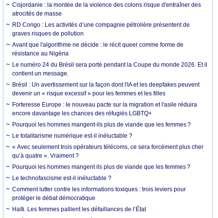
Cisjordanie : la montée de la violence des colons risque d'entraîner des
atrocités de masse
RD Congo : Les activités d’une compagnie pétrolière présentent de
graves risques de pollution
Avant que l'algorithme ne décide : le récit queer comme forme de
résistance au Nigéria
Le numéro 24 du Brésil sera porté pendant la Coupe du monde 2026. Et il
contient un message.
Brésil : Un avertissement sur la façon dont l'IA et les deepfakes peuvent
devenir un « risque excessif » pour les femmes et les filles
Forteresse Europe : le nouveau pacte sur la migration et l'asile réduira
encore davantage les chances des réfugiés LGBTQ+
Pourquoi les hommes mangent-ils plus de viande que les femmes ?
Le totalitarisme numérique est-il inéluctable ?
« Avec seulement trois opérateurs télécoms, ce sera forcément plus cher
qu’à quatre ». Vraiment ?
Pourquoi les hommes mangent ils plus de viande que les femmes ?
Le technofascisme est-il inéluctable ?
Comment lutter contre les informations toxiques : trois leviers pour
protéger le débat démocratique
Haïti. Les femmes pallient les défaillances de l’État