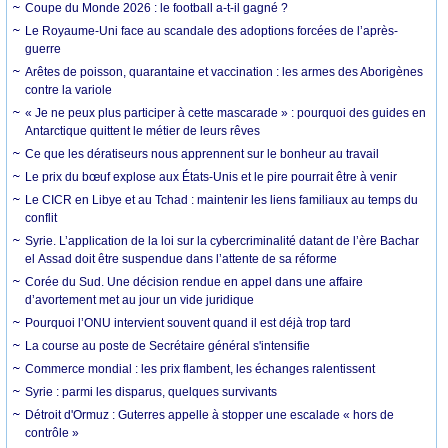
Coupe du Monde 2026 : le football a-t-il gagné ?
Le Royaume-Uni face au scandale des adoptions forcées de l’après-
guerre
Arêtes de poisson, quarantaine et vaccination : les armes des Aborigènes
contre la variole
« Je ne peux plus participer à cette mascarade » : pourquoi des guides en
Antarctique quittent le métier de leurs rêves
Ce que les dératiseurs nous apprennent sur le bonheur au travail
Le prix du bœuf explose aux États-Unis et le pire pourrait être à venir
Le CICR en Libye et au Tchad : maintenir les liens familiaux au temps du
conflit
Syrie. L’application de la loi sur la cybercriminalité datant de l’ère Bachar
el Assad doit être suspendue dans l’attente de sa réforme
Corée du Sud. Une décision rendue en appel dans une affaire
d’avortement met au jour un vide juridique
Pourquoi l’ONU intervient souvent quand il est déjà trop tard
La course au poste de Secrétaire général s'intensifie
Commerce mondial : les prix flambent, les échanges ralentissent
Syrie : parmi les disparus, quelques survivants
Détroit d'Ormuz : Guterres appelle à stopper une escalade « hors de
contrôle »