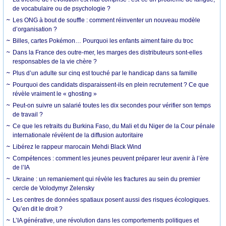
de vocabulaire ou de psychologie ?
Les ONG à bout de souffle : comment réinventer un nouveau modèle
d’organisation ?
Billes, cartes Pokémon… Pourquoi les enfants aiment faire du troc
Dans la France des outre-mer, les marges des distributeurs sont-elles
responsables de la vie chère ?
Plus d’un adulte sur cinq est touché par le handicap dans sa famille
Pourquoi des candidats disparaissent-ils en plein recrutement ? Ce que
révèle vraiment le « ghosting »
Peut-on suivre un salarié toutes les dix secondes pour vérifier son temps
de travail ?
Ce que les retraits du Burkina Faso, du Mali et du Niger de la Cour pénale
internationale révèlent de la diffusion autoritaire
Libérez le rappeur marocain Mehdi Black Wind
Compétences : comment les jeunes peuvent préparer leur avenir à l’ère
de l’IA
Ukraine : un remaniement qui révèle les fractures au sein du premier
cercle de Volodymyr Zelensky
Les centres de données spatiaux posent aussi des risques écologiques.
Qu’en dit le droit ?
L’IA générative, une révolution dans les comportements politiques et