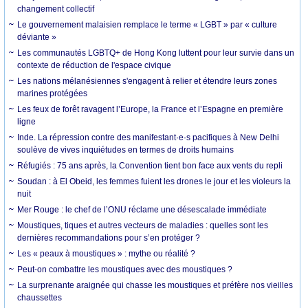
changement collectif
Le gouvernement malaisien remplace le terme « LGBT » par « culture
déviante »
Les communautés LGBTQ+ de Hong Kong luttent pour leur survie dans un
contexte de réduction de l'espace civique
Les nations mélanésiennes s'engagent à relier et étendre leurs zones
marines protégées
Les feux de forêt ravagent l’Europe, la France et l’Espagne en première
ligne
Inde. La répression contre des manifestant·e·s pacifiques à New Delhi
soulève de vives inquiétudes en termes de droits humains
Réfugiés : 75 ans après, la Convention tient bon face aux vents du repli
Soudan : à El Obeid, les femmes fuient les drones le jour et les violeurs la
nuit
Mer Rouge : le chef de l’ONU réclame une désescalade immédiate
Moustiques, tiques et autres vecteurs de maladies : quelles sont les
dernières recommandations pour s’en protéger ?
Les « peaux à moustiques » : mythe ou réalité ?
Peut-on combattre les moustiques avec des moustiques ?
La surprenante araignée qui chasse les moustiques et préfère nos vieilles
chaussettes