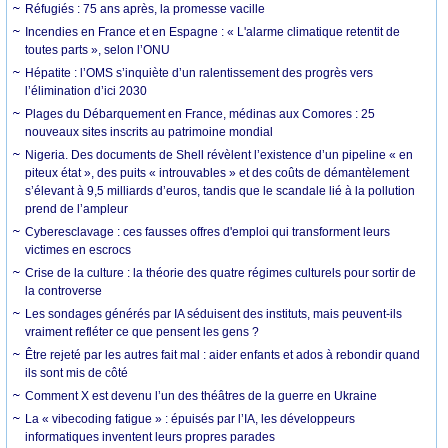
Réfugiés : 75 ans après, la promesse vacille
Incendies en France et en Espagne : « L'alarme climatique retentit de
toutes parts », selon l’ONU
Hépatite : l’OMS s’inquiète d’un ralentissement des progrès vers
l’élimination d’ici 2030
Plages du Débarquement en France, médinas aux Comores : 25
nouveaux sites inscrits au patrimoine mondial
Nigeria. Des documents de Shell révèlent l’existence d’un pipeline « en
piteux état », des puits « introuvables » et des coûts de démantèlement
s’élevant à 9,5 milliards d’euros, tandis que le scandale lié à la pollution
prend de l’ampleur
Cyberesclavage : ces fausses offres d'emploi qui transforment leurs
victimes en escrocs
Crise de la culture : la théorie des quatre régimes culturels pour sortir de
la controverse
Les sondages générés par IA séduisent des instituts, mais peuvent-ils
vraiment refléter ce que pensent les gens ?
Être rejeté par les autres fait mal : aider enfants et ados à rebondir quand
ils sont mis de côté
Comment X est devenu l’un des théâtres de la guerre en Ukraine
La « vibecoding fatigue » : épuisés par l’IA, les développeurs
informatiques inventent leurs propres parades