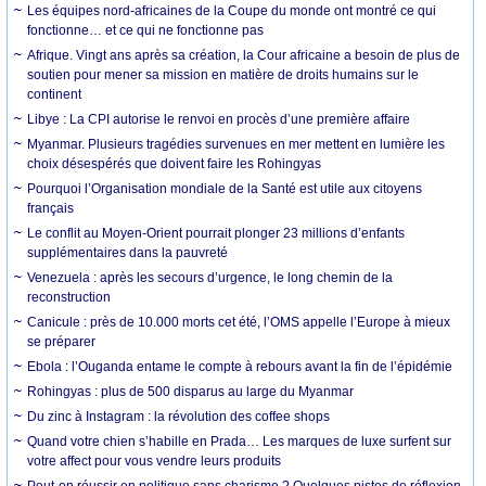
Les équipes nord-africaines de la Coupe du monde ont montré ce qui
fonctionne… et ce qui ne fonctionne pas
Afrique. Vingt ans après sa création, la Cour africaine a besoin de plus de
soutien pour mener sa mission en matière de droits humains sur le
continent
Libye : La CPI autorise le renvoi en procès d’une première affaire
Myanmar. Plusieurs tragédies survenues en mer mettent en lumière les
choix désespérés que doivent faire les Rohingyas
Pourquoi l’Organisation mondiale de la Santé est utile aux citoyens
français
Le conflit au Moyen-Orient pourrait plonger 23 millions d’enfants
supplémentaires dans la pauvreté
Venezuela : après les secours d’urgence, le long chemin de la
reconstruction
Canicule : près de 10.000 morts cet été, l’OMS appelle l’Europe à mieux
se préparer
Ebola : l’Ouganda entame le compte à rebours avant la fin de l’épidémie
Rohingyas : plus de 500 disparus au large du Myanmar
Du zinc à Instagram : la révolution des coffee shops
Quand votre chien s’habille en Prada… Les marques de luxe surfent sur
votre affect pour vous vendre leurs produits
Peut-on réussir en politique sans charisme ? Quelques pistes de réflexion