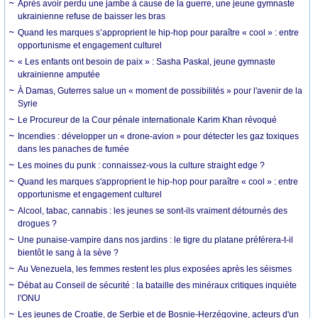
Après avoir perdu une jambe à cause de la guerre, une jeune gymnaste
ukrainienne refuse de baisser les bras
Quand les marques s’approprient le hip-hop pour paraître « cool » : entre
opportunisme et engagement culturel
« Les enfants ont besoin de paix » : Sasha Paskal, jeune gymnaste
ukrainienne amputée
À Damas, Guterres salue un « moment de possibilités » pour l'avenir de la
Syrie
Le Procureur de la Cour pénale internationale Karim Khan révoqué
Incendies : développer un « drone-avion » pour détecter les gaz toxiques
dans les panaches de fumée
Les moines du punk : connaissez-vous la culture straight edge ?
Quand les marques s'approprient le hip-hop pour paraître « cool » : entre
opportunisme et engagement culturel
Alcool, tabac, cannabis : les jeunes se sont-ils vraiment détournés des
drogues ?
Une punaise-vampire dans nos jardins : le tigre du platane préférera-t-il
bientôt le sang à la sève ?
Au Venezuela, les femmes restent les plus exposées après les séismes
Débat au Conseil de sécurité : la bataille des minéraux critiques inquiète
l'ONU
Les jeunes de Croatie, de Serbie et de Bosnie-Herzégovine, acteurs d'un