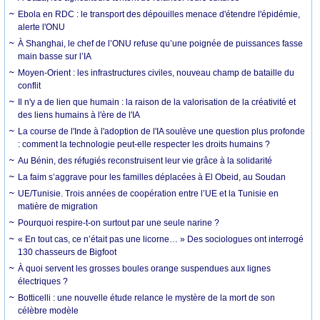
Ebola en RDC : le transport des dépouilles menace d'étendre l'épidémie,
alerte l'ONU
À Shanghai, le chef de l’ONU refuse qu’une poignée de puissances fasse
main basse sur l’IA
Moyen-Orient : les infrastructures civiles, nouveau champ de bataille du
conflit
Il n'y a de lien que humain : la raison de la valorisation de la créativité et
des liens humains à l'ère de l'IA
La course de l'Inde à l'adoption de l'IA soulève une question plus profonde
: comment la technologie peut-elle respecter les droits humains ?
Au Bénin, des réfugiés reconstruisent leur vie grâce à la solidarité
La faim s’aggrave pour les familles déplacées à El Obeid, au Soudan
UE/Tunisie. Trois années de coopération entre l’UE et la Tunisie en
matière de migration
Pourquoi respire-t-on surtout par une seule narine ?
« En tout cas, ce n’était pas une licorne… » Des sociologues ont interrogé
130 chasseurs de Bigfoot
À quoi servent les grosses boules orange suspendues aux lignes
électriques ?
Botticelli : une nouvelle étude relance le mystère de la mort de son
célèbre modèle