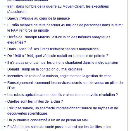
Iran : dans l'ombre de la guerre au Moyen-Orient, les exécutions
s'accélèrent
Daech : l'Afrique au cœur de la menace
El Niño menace de faire basculer 49 millions de personnes dans la faim :
le PAM renforce sa riposte
Décès de Rudolph Marcus : est-ce la fin des théories analytiques
élégantes ?
Dans l’Antiquité, les Grecs n’étaient pas tous bodybuildés !
De 1940 à 1944, quel véhicule roulait en l’absence de pétrole ?
Il n’y a pas si longtemps, les grillons chantaient dans le métro parisien
Donald Trump ou la contagion du mal ordinaire
Incendies : le retour à la maison, angle mort de la gestion de crise
Renseignement : comment les services secrets sont devenus un pilier de
l’État
Les robots agricoles annoncent-ils vraiment une nouvelle révolution ?
Quelles sont les limites de la clim ?
L’éclipse solaire, un spectacle impressionnant source de mythes et de
découvertes scientifiques
Un journaliste condamné à un an de prison au Mali
En Afrique, les soins de santé passent aussi par les familles et les