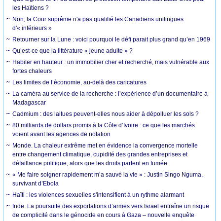
les Haïtiens ?
Non, la Cour suprême n'a pas qualifié les Canadiens unilingues
d'« inférieurs »
Retourner sur la Lune : voici pourquoi le défi parait plus grand qu’en 1969
Qu’est-ce que la littérature « jeune adulte » ?
Habiter en hauteur : un immobilier cher et recherché, mais vulnérable aux
fortes chaleurs
Les limites de l’économie, au-delà des caricatures
La caméra au service de la recherche : l’expérience d’un documentaire à
Madagascar
Cadmium : des laitues peuvent-elles nous aider à dépolluer les sols ?
80 milliards de dollars promis à la Côte d’Ivoire : ce que les marchés
voient avant les agences de notation
Monde. La chaleur extrême met en évidence la convergence mortelle
entre changement climatique, cupidité des grandes entreprises et
défaillance politique, alors que les droits partent en fumée
« Me faire soigner rapidement m’a sauvé la vie » : Justin Singo Nguma,
survivant d’Ebola
Haïti : les violences sexuelles s'intensifient à un rythme alarmant
Inde. La poursuite des exportations d’armes vers Israël entraîne un risque
de complicité dans le génocide en cours à Gaza – nouvelle enquête