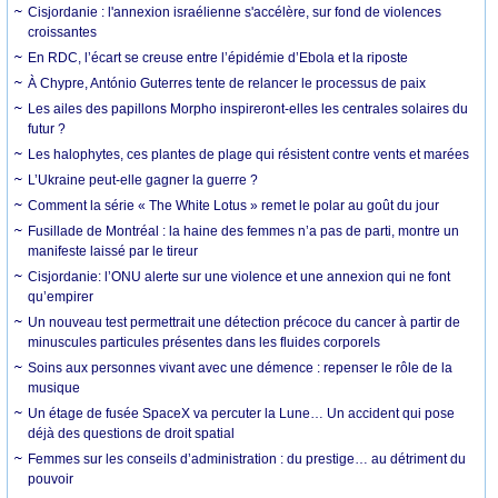
Cisjordanie : l'annexion israélienne s'accélère, sur fond de violences
croissantes
En RDC, l’écart se creuse entre l’épidémie d’Ebola et la riposte
À Chypre, António Guterres tente de relancer le processus de paix
Les ailes des papillons Morpho inspireront-elles les centrales solaires du
futur ?
Les halophytes, ces plantes de plage qui résistent contre vents et marées
L’Ukraine peut-elle gagner la guerre ?
Comment la série « The White Lotus » remet le polar au goût du jour
Fusillade de Montréal : la haine des femmes n’a pas de parti, montre un
manifeste laissé par le tireur
Cisjordanie: l’ONU alerte sur une violence et une annexion qui ne font
qu’empirer
Un nouveau test permettrait une détection précoce du cancer à partir de
minuscules particules présentes dans les fluides corporels
Soins aux personnes vivant avec une démence : repenser le rôle de la
musique
Un étage de fusée SpaceX va percuter la Lune… Un accident qui pose
déjà des questions de droit spatial
Femmes sur les conseils d’administration : du prestige… au détriment du
pouvoir