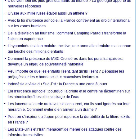
D'où viennent les plus gros diamants du monde ? La géologie apporte de
nouvelles réponses
Ulysse aux mille ruses était-il aussi un athlète ?
Avec la loi d’urgence agricole, la France contrevient au droit international
sur les zones humides
De la télévision au tourisme : comment Camping Paradis transforme la
fiction en expérience
L’hypominéralisation molaire-incisive, une anomalie dentaire mal connue
qui touche des millions d’enfants
Comment la présence de MSC Croisières dans les ports français est
devenue un enjeu de souveraineté nationale
Peu importe ce que les enfants lisent, tant qu’ils lisent ? Dépasser les
préjugés sur les « bonnes » et « mauvaises lectures »
Indonésie et Asie du Sud-Est : la France a une carte à jouer
Loi d’urgence agricole : pourquoi la droite et le centre ne lâchent rien sur
les néonicotinoïdes et le stockage de l’eau
Les lanceurs d’alerte au travail se censurent, car ils sont ignorés par leur
hiérarchie. Comment éviter d’en arriver à un drame ?
Peut-on s’inspirer du Japon pour repenser la durabilité de la filière textile
en France ?
Les États-Unis et l’Iran menacent de mener des attaques contre des
infrastructures civiles