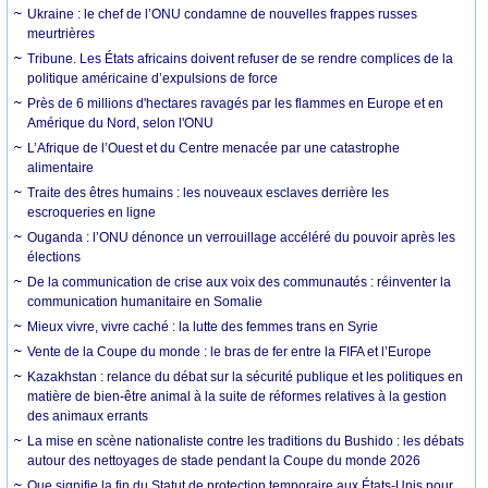
Ukraine : le chef de l’ONU condamne de nouvelles frappes russes
meurtrières
Tribune. Les États africains doivent refuser de se rendre complices de la
politique américaine d’expulsions de force
Près de 6 millions d'hectares ravagés par les flammes en Europe et en
Amérique du Nord, selon l'ONU
L’Afrique de l’Ouest et du Centre menacée par une catastrophe
alimentaire
Traite des êtres humains : les nouveaux esclaves derrière les
escroqueries en ligne
Ouganda : l’ONU dénonce un verrouillage accéléré du pouvoir après les
élections
De la communication de crise aux voix des communautés : réinventer la
communication humanitaire en Somalie
Mieux vivre, vivre caché : la lutte des femmes trans en Syrie
Vente de la Coupe du monde : le bras de fer entre la FIFA et l’Europe
Kazakhstan : relance du débat sur la sécurité publique et les politiques en
matière de bien-être animal à la suite de réformes relatives à la gestion
des animaux errants
La mise en scène nationaliste contre les traditions du Bushido : les débats
autour des nettoyages de stade pendant la Coupe du monde 2026
Que signifie la fin du Statut de protection temporaire aux États-Unis pour