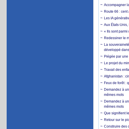
Accompagner la f
Route 66 : cent 
Les IA générativ
Aux États-Unis, 
« Ils sont parm
Redessiner le m
La souveraineté 
développé dans 
Piégée par une 
Le projet du min
Travail des enfa
Afghanistan : cin
Feux de forêt : 
Demandez à un 
mêmes mots
Demandez à un 
mêmes mots
Que signifient l
Retour sur le p
Construire des c