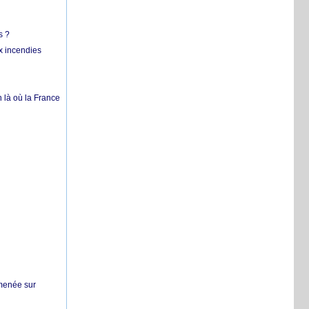
s ?
x incendies
 là où la France
 menée sur