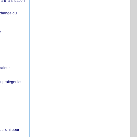
nt la situation
échange du
?
chaleur
r protéger les
teurs ni pour