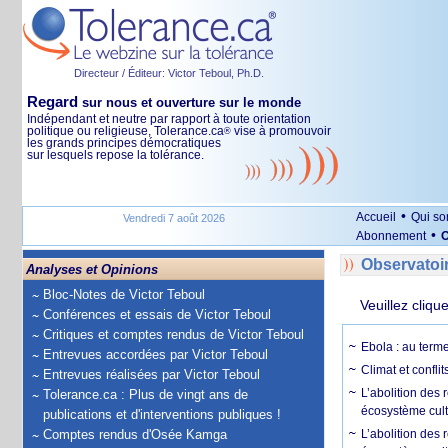
Directeur / Éditeur: Victor Teboul, Ph.D.
Regard
sur nous et ouverture sur le monde
Indépendant et neutre par rapport à toute orientation
politique ou religieuse, Tolerance.ca
vise à promouvoir
®
les grands principes démocratiques
sur lesquels repose la tolérance.
•
Accueil
Qui s
Vendredi 7 août 2026
•
Abonnement
O
Observatoi
Analyses et Opinions
Bloc-Notes de Victor Teboul
Veuillez cliqu
Conférences et essais de Victor Teboul
Critiques et comptes rendus de Victor Teboul
Ebola : au terme
Entrevues accordées par Victor Teboul
Climat et conflit
Entrevues réalisées par Victor Teboul
L’abolition des
Tolerance.ca : Plus de vingt ans de
écosystème cult
publications et d'interventions publiques !
Comptes rendus d'Osée Kamga
L’abolition des 