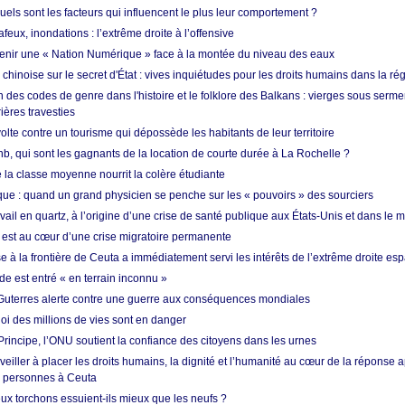
quels sont les facteurs qui influencent le plus leur comportement ?
eux, inondations : l’extrême droite à l’offensive
enir une « Nation Numérique » face à la montée du niveau des eaux
hinoise sur le secret d'État : vives inquiétudes pour les droits humains dans la r
 des codes de genre dans l'histoire et le folklore des Balkans : vierges sous serment
ières travesties
lte contre un tourisme qui dépossède les habitants de leur territoire
nb, qui sont les gagnants de la location de courte durée à La Rochelle ?
de la classe moyenne nourrit la colère étudiante
ique : quand un grand physicien se penche sur les « pouvoirs » des sourciers
vail en quartz, à l’origine d’une crise de santé publique aux États-Unis et dans le
est au cœur d’une crise migratoire permanente
 à la frontière de Ceuta a immédiatement servi les intérêts de l’extrême droite es
de est entré « en terrain inconnu »
Guterres alerte contre une guerre aux conséquences mondiales
oi des millions de vies sont en danger
rincipe, l’ONU soutient la confiance des citoyens dans les urnes
 veiller à placer les droits humains, la dignité et l’humanité au cœur de la réponse a
e personnes à Ceuta
ux torchons essuient-ils mieux que les neufs ?