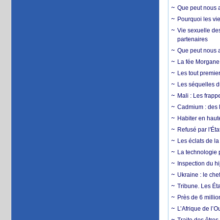
Que peut nous ap
Pourquoi les vie
Vie sexuelle des
partenaires
Que peut nous ap
La fée Morgane 
Les tout premier
Les séquelles d
Mali : Les frapp
Cadmium : des l
Habiter en haute
Refusé par l'Éta
Les éclats de la
La technologie p
Inspection du hij
Ukraine : le ch
Tribune. Les Éta
Près de 6 milli
L’Afrique de l’