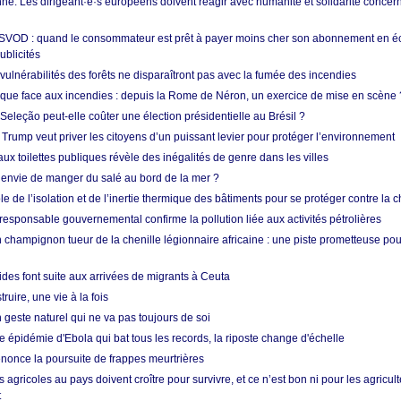
e. Les dirigeant·e·s européens doivent réagir avec humanité et solidarité concerna
 SVOD : quand le consommateur est prêt à payer moins cher son abonnement en 
ublicités
vulnérabilités des forêts ne disparaîtront pas avec la fumée des incendies
tique face aux incendies : depuis la Rome de Néron, un exercice de mise en scène 
 Seleção peut-elle coûter une élection présidentielle au Brésil ?
 Trump veut priver les citoyens d’un puissant levier pour protéger l’environnement
ux toilettes publiques révèle des inégalités de genre dans les villes
 envie de manger du salé au bord de la mer ?
ôle de l’isolation et de l’inertie thermique des bâtiments pour se protéger contre la 
esponsable gouvernemental confirme la pollution liée aux activités pétrolières
 champignon tueur de la chenille légionnaire africaine : une piste prometteuse pou
des font suite aux arrivées de migrants à Ceuta
ruire, une vie à la fois
n geste naturel qui ne va pas toujours de soi
 épidémie d'Ebola qui bat tous les records, la riposte change d'échelle
nonce la poursuite de frappes meurtrières
s agricoles au pays doivent croître pour survivre, et ce n’est bon ni pour les agricul
t