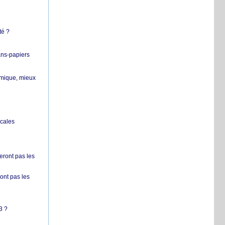
té ?
ans-papiers
ermique, mieux
ocales
ront pas les
nt pas les
3 ?