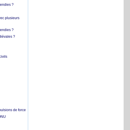
cendies ?
vec plusieurs
cendies ?
diévales ?
ivils
pulsions de force
'ONU