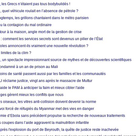
, les Grecs n’étaient pas tous bodybuildés !
 quel véhicule roulait en l’absence de pétrole ?
longtemps, les grillons chantaient dans le métro parisien
 la contagion du mal ordinaire
etour à la maison, angle mort de la gestion de crise
 comment les services secrets sont devenus un pilier de l’État
coles annoncent-ils vraiment une nouvelle révolution ?
limites de la clim ?
re, un spectacle impressionnant source de mythes et de découvertes scientifiques
condamné à un an de prison au Mali
soins de santé passent aussi par les familles et les communautés
U réclame justice, vingt ans après le massacre de Muttur
aide le PAM à anticiper la faim et mieux cibler l'aide
nges gèrent mieux les conflits que nous
s oiseaux, les vitres anti-collision doivent devenir la norme
envoi forcé de réfugiés du Myanmar met des vies en danger
mie d’Ebola sans précédent propulse la recherche de nouveaux traitements
s coupes dans l’aide aggravent la malnutrition infantile
après l'explosion du port de Beyrouth, la quête de justice reste inachevée