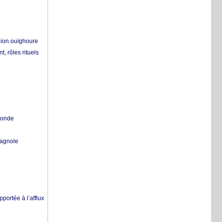
égion ouïghoure
, rôles rituels
 monde
pagnole
pportée à l’afflux