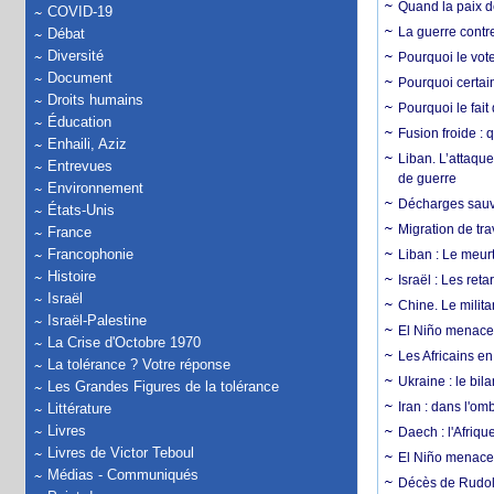
Quand la paix de
COVID-19
La guerre contr
Débat
Diversité
Pourquoi le vot
Document
Pourquoi certain
Droits humains
Pourquoi le fait
Éducation
Fusion froide : 
Enhaili, Aziz
Liban. L’attaque
Entrevues
de guerre
Environnement
Décharges sauva
États-Unis
Migration de tra
France
Francophonie
Liban : Le meurt
Histoire
Israël : Les re
Israël
Chine. Le milita
Israël-Palestine
El Niño menace 
La Crise d'Octobre 1970
Les Africains en
La tolérance ? Votre réponse
Ukraine : le bila
Les Grandes Figures de la tolérance
Iran : dans l'om
Littérature
Livres
Daech : l'Afriq
Livres de Victor Teboul
El Niño menace d
Médias - Communiqués
Décès de Rudolp