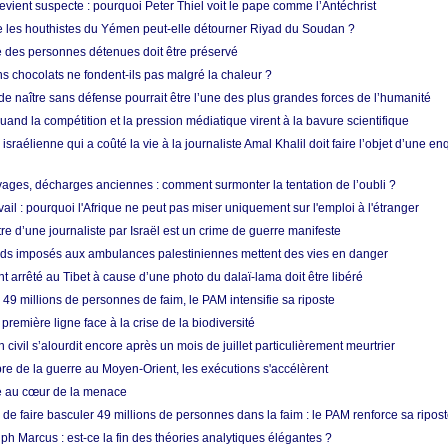
vient suspecte : pourquoi Peter Thiel voit le pape comme l’Antéchrist
e les houthistes du Yémen peut-elle détourner Riyad du Soudan ?
e des personnes détenues doit être préservé
s chocolats ne fondent-ils pas malgré la chaleur ?
 de naître sans défense pourrait être l’une des plus grandes forces de l’humanité
quand la compétition et la pression médiatique virent à la bavure scientifique
 israélienne qui a coûté la vie à la journaliste Amal Khalil doit faire l’objet d’une e
ges, décharges anciennes : comment surmonter la tentation de l’oubli ?
vail : pourquoi l'Afrique ne peut pas miser uniquement sur l'emploi à l'étranger
re d’une journaliste par Israël est un crime de guerre manifeste
tards imposés aux ambulances palestiniennes mettent des vies en danger
nt arrêté au Tibet à cause d’une photo du dalaï-lama doit être libéré
49 millions de personnes de faim, le PAM intensifie sa riposte
 première ligne face à la crise de la biodiversité
n civil s’alourdit encore après un mois de juillet particulièrement meurtrier
bre de la guerre au Moyen-Orient, les exécutions s'accélèrent
ue au cœur de la menace
e faire basculer 49 millions de personnes dans la faim : le PAM renforce sa ripos
h Marcus : est-ce la fin des théories analytiques élégantes ?