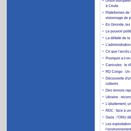
Union européenn
à Ceuta
Plateformes de
visionnage de p
En Gironde, les 
Le pouvoir poli
La défaite de la
L’administration
Ce que l’accès a
Pourquoi a-t-on
Canicules : le r
RD Congo : Un r
Découverte d'un
cultures
Des renvois rapi
Ukraine : reconst
L'allaitement, u
RDC : face à une
Gaza : l’ONU dé
Les exploitation
l’environnemen