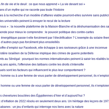
in de vie et le deuil : ce que nous apprend « La vie devant soi »
ans d’un mythe qui ne raconte pas toute l’histoire
es à la recherche d’un modèle d’affaires viable pourront-elles survivre sans publici
les universités peinent à enrayer le recul de la lecture
i nous » : la nouvelle plateforme de la Maison-Blanche et la déshumanisation des s
onde pour mieux le comprendre : le pouvoir politique des contre-cartes
énergétique passe-t-elle forcément par l’électrification ? L’exemple du solaire th
d’autres pays pas forcément plus ensoleillés
offre d’emploi sur Facebook, elle échappe à ses ravisseurs grâce à une inconnue
istère israélien de la Défense implique des crimes de guerre potentiels
nts au Sénégal : pourquoi les normes internationales peinent à saisir les réalités l
q ans après, l'offensive des talibans contre les droits s'intensifie
quels sont les facteurs qui influencent le plus leur comportement ?
homme ou à une femme de vous parler de développement personnel, ils n’emploie
homme ou une femme de vous parler de développement personnel, ils n’emploiero
es chevelures bouclées des Égyptiennes d’hier et d’aujourd’hui ?
ic d’inflation de 2022 résolu en seulement deux ans. Un héritage des leçons de 197
abanes : un jeu d’enfants qui interroge nos liens avec la nature