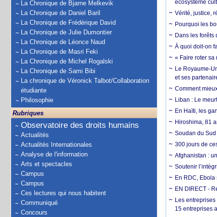
écosystème cult
La Chronique de Bjarne Melkevik
La Chronique de Daniel Baril
Vérité, justice, 
La Chronique de Frédérique David
Pourquoi les bo
La Chronique de Julie Dumontier
Dans les forêts 
La Chronique de Léonce Naud
À quoi doit-on f
La Chronique de Masri Feki
« Faire roter sa
La Chronique de Michel Rogalski
Le Royaume-Uni, 
La Chronique de Sami Bibi
et ses partenai
La chronique de Véronick Talbot/Collaboration
Comment mieux él
étudiante
Philosophie
Liban : Le meurt
En Haïti, les ga
Rubriques
Hiroshima, 81 an
Observatoire des droits humains
Soudan du Sud :
Actualités
Actualités Internationales
300 jours de ce
Analyse de l'information
Afghanistan : u
Arts et spectacles
Soutenir l’intég
Campus
En RDC, Ebola s
Campus
EN DIRECT - Ré
Ces lectures qui nous habitent
Les entreprises
Communiqué
15 entreprises 
Concours