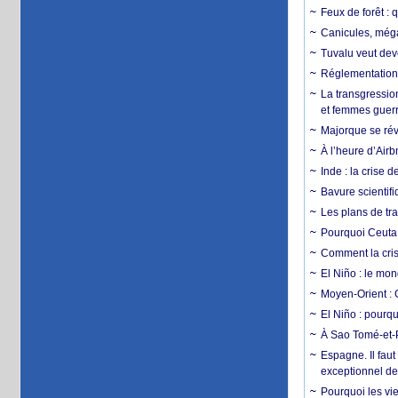
Feux de forêt : 
Canicules, mégaf
Tuvalu veut dev
Réglementation c
La transgression
et femmes guerr
Majorque se révo
À l’heure d’Airb
Inde : la crise 
Bavure scientif
Les plans de tra
Pourquoi Ceuta 
Comment la crise
El Niño : le mon
Moyen-Orient : 
El Niño : pourqu
À Sao Tomé-et-P
Espagne. Il faut
exceptionnel d
Pourquoi les vie