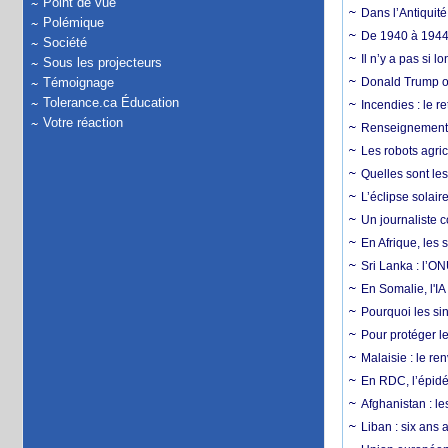
Point de vue
Dans l’Antiquité
Polémique
De 1940 à 1944,
Société
Il n’y a pas si 
Sous les projecteurs
Témoignage
Donald Trump ou
Tolerance.ca Éducation
Incendies : le r
Votre réaction
Renseignement :
Les robots agri
Quelles sont les 
L’éclipse solai
Un journaliste 
En Afrique, les 
Sri Lanka : l’ON
En Somalie, l'IA 
Pourquoi les si
Pour protéger le
Malaisie : le r
En RDC, l’épidé
Afghanistan : le
Liban : six ans 