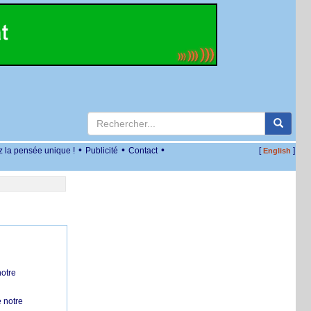
•
•
•
z la pensée unique !
Publicité
Contact
[
]
English
notre
 notre