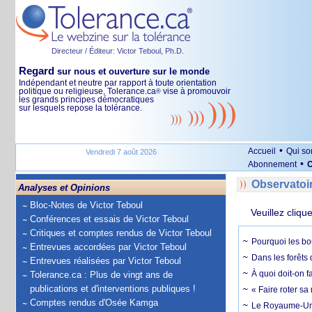
Directeur / Éditeur: Victor Teboul, Ph.D.
Regard
sur nous et ouverture sur le monde
Indépendant et neutre par rapport à toute orientation
politique ou religieuse, Tolerance.ca
vise à promouvoir
®
les grands principes démocratiques
sur lesquels repose la tolérance.
•
Accueil
Qui s
Vendredi 7 août 2026
•
Abonnement
O
Observatoi
Analyses et Opinions
Bloc-Notes de Victor Teboul
Veuillez cliqu
Conférences et essais de Victor Teboul
Critiques et comptes rendus de Victor Teboul
Pourquoi les bo
Entrevues accordées par Victor Teboul
Dans les forêts 
Entrevues réalisées par Victor Teboul
À quoi doit-on f
Tolerance.ca : Plus de vingt ans de
publications et d'interventions publiques !
« Faire roter sa
Comptes rendus d'Osée Kamga
Le Royaume-Uni, 