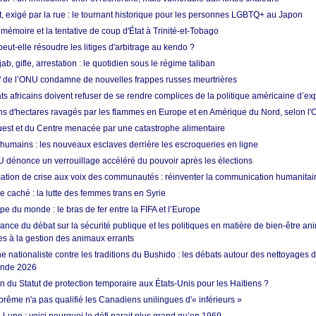
t, exigé par la rue : le tournant historique pour les personnes LGBTQ+ au Japon
 mémoire et la tentative de coup d'État à Trinité-et-Tobago
eut-elle résoudre les litiges d'arbitrage au kendo ?
ab, gifle, arrestation : le quotidien sous le régime taliban
ef de l’ONU condamne de nouvelles frappes russes meurtrières
ts africains doivent refuser de se rendre complices de la politique américaine d’ex
ons d'hectares ravagés par les flammes en Europe et en Amérique du Nord, selon l
Ouest et du Centre menacée par une catastrophe alimentaire
 humains : les nouveaux esclaves derrière les escroqueries en ligne
 dénonce un verrouillage accéléré du pouvoir après les élections
tion de crise aux voix des communautés : réinventer la communication humanitai
re caché : la lutte des femmes trans en Syrie
e du monde : le bras de fer entre la FIFA et l’Europe
ance du débat sur la sécurité publique et les politiques en matière de bien-être ani
es à la gestion des animaux errants
 nationaliste contre les traditions du Bushido : les débats autour des nettoyages
onde 2026
fin du Statut de protection temporaire aux États-Unis pour les Haïtiens ?
rême n'a pas qualifié les Canadiens unilingues d'« inférieurs »