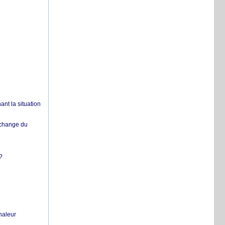
nt la situation
échange du
?
chaleur