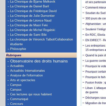
La Chronique de Bjarne Melkevik
et ses partenai
La Chronique de Daniel Baril
Comment mieux él
La Chronique de Frédérique David
Soudan du Sud :
La Chronique de Julie Dumontier
300 jours de ce
La Chronique de Léonce Naud
Afghanistan : u
La Chronique de Masri Feki
Soutenir l’intég
La Chronique de Michel Rogalski
La Chronique de Sami Bibi
En RDC, Ebola s
La chronique de Véronick Talbot/Collaboration
EN DIRECT - Ré
étudiante
Les entreprises
Philosophie
15 entreprises 
Rubriques
Quand la paix de
Observatoire des droits humains
La guerre contr
Actualités
Pourquoi le vot
Actualités Internationales
Pourquoi certain
Analyse de l'information
Pourquoi le fait
Arts et spectacles
Fusion froide : 
Campus
Liban. L’attaque
Campus
de guerre
Ces lectures qui nous habitent
Décharges sauva
Communiqué
Migration de tra
Concours