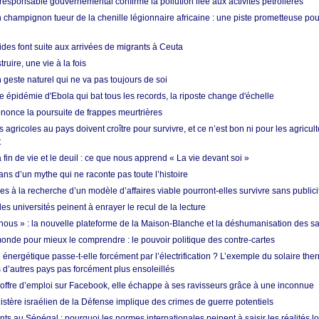
esponsable gouvernemental confirme la pollution liée aux activités pétrolières
 champignon tueur de la chenille légionnaire africaine : une piste prometteuse pou
des font suite aux arrivées de migrants à Ceuta
ruire, une vie à la fois
n geste naturel qui ne va pas toujours de soi
 épidémie d'Ebola qui bat tous les records, la riposte change d'échelle
nonce la poursuite de frappes meurtrières
s agricoles au pays doivent croître pour survivre, et ce n’est bon ni pour les agricul
t
in de vie et le deuil : ce que nous apprend « La vie devant soi »
ans d’un mythe qui ne raconte pas toute l’histoire
es à la recherche d’un modèle d’affaires viable pourront-elles survivre sans publici
les universités peinent à enrayer le recul de la lecture
i nous » : la nouvelle plateforme de la Maison-Blanche et la déshumanisation des s
onde pour mieux le comprendre : le pouvoir politique des contre-cartes
énergétique passe-t-elle forcément par l’électrification ? L’exemple du solaire th
d’autres pays pas forcément plus ensoleillés
offre d’emploi sur Facebook, elle échappe à ses ravisseurs grâce à une inconnue
istère israélien de la Défense implique des crimes de guerre potentiels
nts au Sénégal : pourquoi les normes internationales peinent à saisir les réalités l