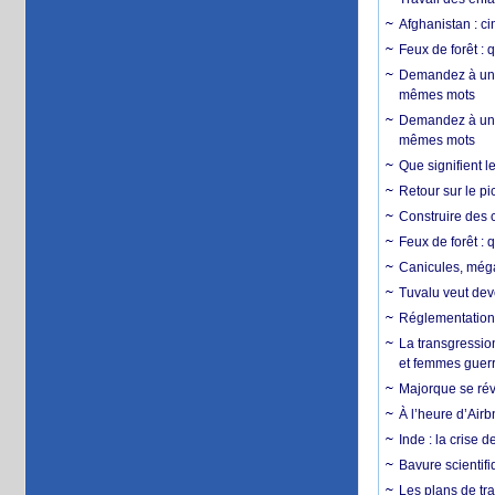
Afghanistan : cin
Feux de forêt : 
Demandez à un 
mêmes mots
Demandez à un 
mêmes mots
Que signifient l
Retour sur le p
Construire des c
Feux de forêt : 
Canicules, mégaf
Tuvalu veut dev
Réglementation c
La transgression
et femmes guerr
Majorque se révo
À l’heure d’Airb
Inde : la crise 
Bavure scientif
Les plans de tra