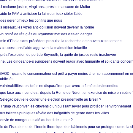
soins de santé passent aussi par les familles et les communautés
U réclame justice, vingt ans après le massacre de Muttur
aide le PAM à anticiper la faim et mieux cibler l'aide
nges gèrent mieux les conflits que nous
s oiseaux, les vitres anti-collision doivent devenir la norme
envoi forcé de réfugiés du Myanmar met des vies en danger
mie d’Ebola sans précédent propulse la recherche de nouveaux traitements
s coupes dans l’aide aggravent la malnutrition infantile
après l'explosion du port de Beyrouth, la quête de justice reste inachevée
e. Les dirigeant·e·s européens doivent réagir avec humanité et solidarité concerna
 SVOD : quand le consommateur est prêt à payer moins cher son abonnement en 
ublicités
vulnérabilités des forêts ne disparaîtront pas avec la fumée des incendies
tique face aux incendies : depuis la Rome de Néron, un exercice de mise en scène 
 Seleção peut-elle coûter une élection présidentielle au Brésil ?
 Trump veut priver les citoyens d’un puissant levier pour protéger l’environnement
ux toilettes publiques révèle des inégalités de genre dans les villes
 envie de manger du salé au bord de la mer ?
ôle de l’isolation et de l’inertie thermique des bâtiments pour se protéger contre la 