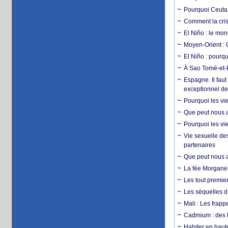
Pourquoi Ceuta 
Comment la crise
El Niño : le mon
Moyen-Orient : 
El Niño : pourqu
À Sao Tomé-et-P
Espagne. Il faut
exceptionnel d
Pourquoi les vie
Que peut nous ap
Pourquoi les vie
Vie sexuelle des
partenaires
Que peut nous ap
La fée Morgane 
Les tout premier
Les séquelles d
Mali : Les frapp
Cadmium : des l
Habiter en haute