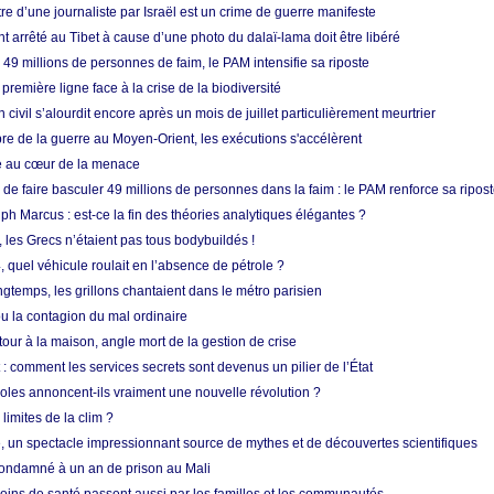
re d’une journaliste par Israël est un crime de guerre manifeste
nt arrêté au Tibet à cause d’une photo du dalaï-lama doit être libéré
49 millions de personnes de faim, le PAM intensifie sa riposte
 première ligne face à la crise de la biodiversité
n civil s’alourdit encore après un mois de juillet particulièrement meurtrier
bre de la guerre au Moyen-Orient, les exécutions s'accélèrent
ue au cœur de la menace
e faire basculer 49 millions de personnes dans la faim : le PAM renforce sa ripos
h Marcus : est-ce la fin des théories analytiques élégantes ?
, les Grecs n’étaient pas tous bodybuildés !
 quel véhicule roulait en l’absence de pétrole ?
longtemps, les grillons chantaient dans le métro parisien
 la contagion du mal ordinaire
etour à la maison, angle mort de la gestion de crise
 comment les services secrets sont devenus un pilier de l’État
coles annoncent-ils vraiment une nouvelle révolution ?
limites de la clim ?
re, un spectacle impressionnant source de mythes et de découvertes scientifiques
condamné à un an de prison au Mali