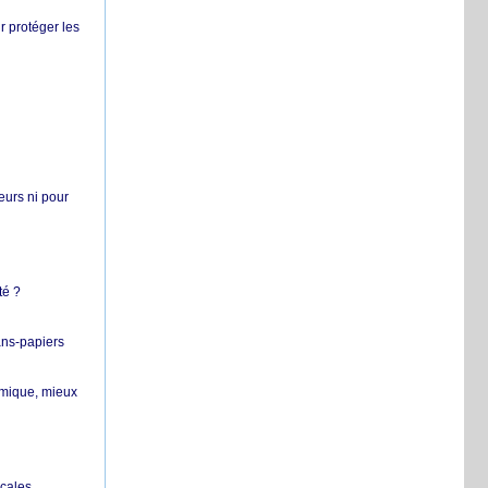
r protéger les
teurs ni pour
té ?
ans-papiers
ermique, mieux
ocales