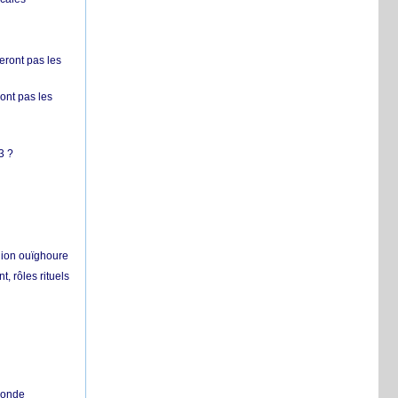
ront pas les
nt pas les
3 ?
égion ouïghoure
, rôles rituels
 monde