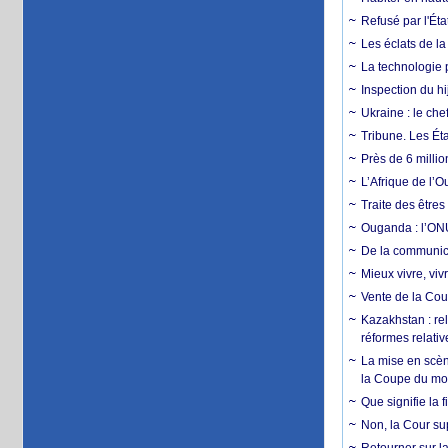
Refusé par l'Éta
Les éclats de la
La technologie p
Inspection du hij
Ukraine : le ch
Tribune. Les Éta
Près de 6 milli
L’Afrique de l’
Traite des êtres
Ouganda : l’ONU
De la communica
Mieux vivre, viv
Vente de la Coup
Kazakhstan : rel
réformes relativ
La mise en scène
la Coupe du m
Que signifie la 
Non, la Cour sup