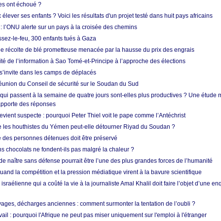
res ont échoué ?
ever ses enfants ? Voici les résultats d'un projet testé dans huit pays africains
 l’ONU alerte sur un pays à la croisée des chemins
ssez-le-feu, 300 enfants tués à Gaza
ne récolte de blé prometteuse menacée par la hausse du prix des engrais
rité de l’information à Sao Tomé-et-Principe à l’approche des élections
’invite dans les camps de déplacés
union du Conseil de sécurité sur le Soudan du Sud
 qui passent à la semaine de quatre jours sont-elles plus productives ? Une étude
apporte des réponses
vient suspecte : pourquoi Peter Thiel voit le pape comme l’Antéchrist
e les houthistes du Yémen peut-elle détourner Riyad du Soudan ?
e des personnes détenues doit être préservé
s chocolats ne fondent-ils pas malgré la chaleur ?
 de naître sans défense pourrait être l’une des plus grandes forces de l’humanité
quand la compétition et la pression médiatique virent à la bavure scientifique
 israélienne qui a coûté la vie à la journaliste Amal Khalil doit faire l’objet d’une e
ges, décharges anciennes : comment surmonter la tentation de l’oubli ?
vail : pourquoi l'Afrique ne peut pas miser uniquement sur l'emploi à l'étranger