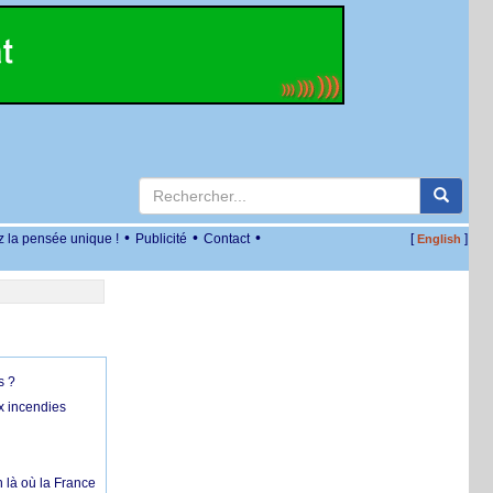
•
•
•
z la pensée unique !
Publicité
Contact
[
]
English
s ?
x incendies
 là où la France