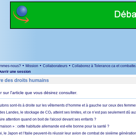
•
•
•
ommes-nous?
Mission
Collaborateurs
Collaborez à Tolerance.ca et combatte
uvrir une session
re des droits humains
er sur l'article que vous désirez consulter.
utons sont-ils à droite sur les vêtements d’homme et à gauche sur ceux des femme
des Landes, le stockage de CO₂ atteint ses limites, et ce n’est pas seulement dû au
aire attention quand on boit de l'alcool devant ses enfants ?
 maison » : cette habitude allemande est-elle bonne pour la santé ?
le Japon et l’Italie peuvent-ils réussir leur avion de combat de sixième génération