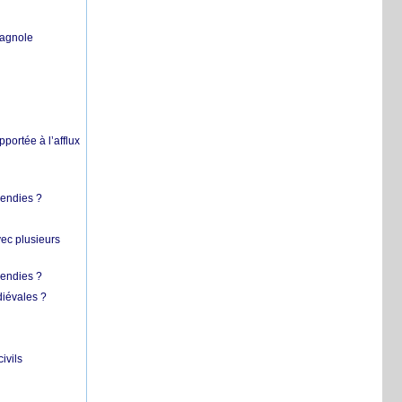
pagnole
pportée à l’afflux
cendies ?
vec plusieurs
cendies ?
diévales ?
ivils