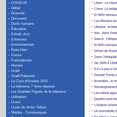
COVID-19
Liban : Le meurt
Débat
Chine. Le milita
Diversité
El Niño menace 
Document
Les Africains en
Droits humains
Ukraine : le bila
Éducation
Iran : dans l'om
Enhaili, Aziz
Daech : l'Afriq
Entrevues
Environnement
El Niño menace d
États-Unis
Décès de Rudolp
France
Dans l’Antiquité
Francophonie
De 1940 à 1944,
Histoire
Il n’y a pas si 
Israël
Donald Trump ou
Israël-Palestine
La Crise d'Octobre 1970
Incendies : le r
La tolérance ? Votre réponse
Renseignement :
Les Grandes Figures de la tolérance
Les robots agri
Littérature
Quelles sont les 
Livres
L’éclipse solai
Livres de Victor Teboul
Un journaliste 
Médias - Communiqués