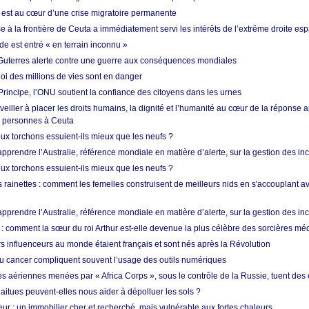
est au cœur d’une crise migratoire permanente
 à la frontière de Ceuta a immédiatement servi les intérêts de l’extrême droite es
de est entré « en terrain inconnu »
Guterres alerte contre une guerre aux conséquences mondiales
oi des millions de vies sont en danger
rincipe, l’ONU soutient la confiance des citoyens dans les urnes
 veiller à placer les droits humains, la dignité et l’humanité au cœur de la réponse a
e personnes à Ceuta
ux torchons essuient-ils mieux que les neufs ?
prendre l’Australie, référence mondiale en matière d’alerte, sur la gestion des in
ux torchons essuient-ils mieux que les neufs ?
 rainettes : comment les femelles construisent de meilleurs nids en s'accouplant a
prendre l’Australie, référence mondiale en matière d’alerte, sur la gestion des in
: comment la sœur du roi Arthur est-elle devenue la plus célèbre des sorcières mé
s influenceurs au monde étaient français et sont nés après la Révolution
u cancer compliquent souvent l’usage des outils numériques
es aériennes menées par « Africa Corps », sous le contrôle de la Russie, tuent des c
aitues peuvent-elles nous aider à dépolluer les sols ?
ur : un immobilier cher et recherché, mais vulnérable aux fortes chaleurs