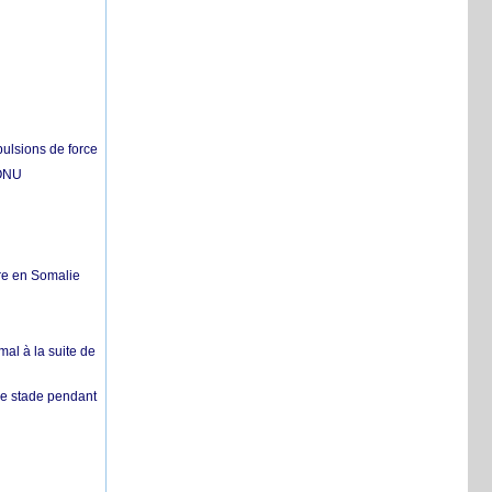
pulsions de force
'ONU
re en Somalie
mal à la suite de
 de stade pendant