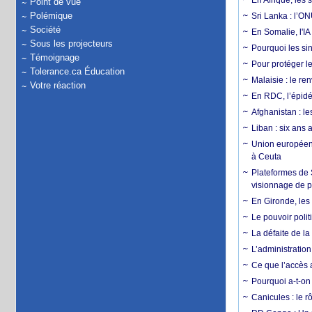
En Afrique, les 
Point de vue
Polémique
Sri Lanka : l’ON
Société
En Somalie, l'IA 
Sous les projecteurs
Pourquoi les si
Témoignage
Pour protéger le
Tolerance.ca Éducation
Malaisie : le r
Votre réaction
En RDC, l’épidé
Afghanistan : le
Liban : six ans 
Union européenn
à Ceuta
Plateformes de
visionnage de p
En Gironde, les 
Le pouvoir poli
La défaite de la
L’administration
Ce que l’accès a
Pourquoi a-t-on
Canicules : le r