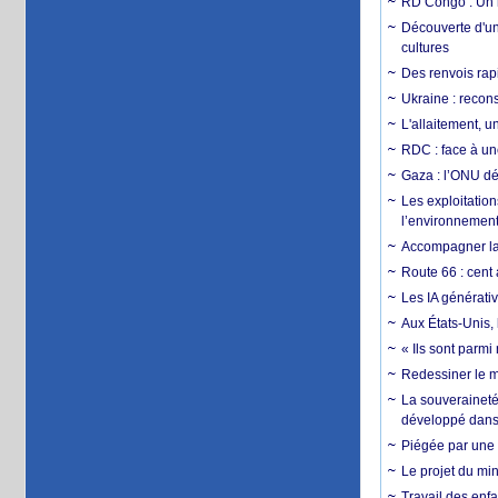
RD Congo : Un r
Découverte d'un
cultures
Des renvois rapi
Ukraine : reconst
L'allaitement, u
RDC : face à une
Gaza : l’ONU dé
Les exploitation
l’environnemen
Accompagner la f
Route 66 : cent 
Les IA générativ
Aux États-Unis, 
« Ils sont parm
Redessiner le m
La souveraineté 
développé dans 
Piégée par une 
Le projet du min
Travail des enfa