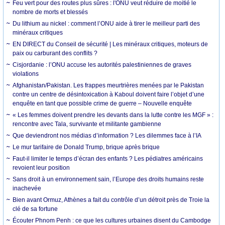
Feu vert pour des routes plus sûres : l'ONU veut réduire de moitié le
nombre de morts et blessés
Du lithium au nickel : comment l’ONU aide à tirer le meilleur parti des
minéraux critiques
EN DIRECT du Conseil de sécurité | Les minéraux critiques, moteurs de
paix ou carburant des conflits ?
Cisjordanie : l’ONU accuse les autorités palestiniennes de graves
violations
Afghanistan/Pakistan. Les frappes meurtrières menées par le Pakistan
contre un centre de désintoxication à Kaboul doivent faire l’objet d’une
enquête en tant que possible crime de guerre – Nouvelle enquête
« Les femmes doivent prendre les devants dans la lutte contre les MGF » :
rencontre avec Tala, survivante et militante gambienne
Que deviendront nos médias d’information ? Les dilemmes face à l’IA
Le mur tarifaire de Donald Trump, brique après brique
Faut-il limiter le temps d’écran des enfants ? Les pédiatres américains
revoient leur position
Sans droit à un environnement sain, l’Europe des droits humains reste
inachevée
Bien avant Ormuz, Athènes a fait du contrôle d’un détroit près de Troie la
clé de sa fortune
Écouter Phnom Penh : ce que les cultures urbaines disent du Cambodge