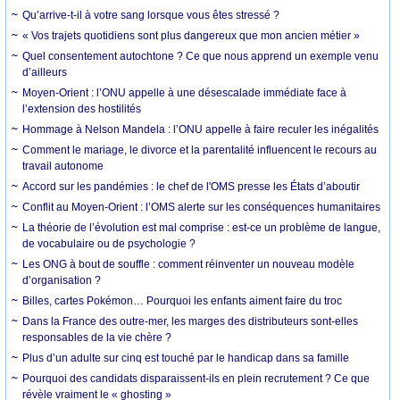
Qu’arrive-t-il à votre sang lorsque vous êtes stressé ?
« Vos trajets quotidiens sont plus dangereux que mon ancien métier »
Quel consentement autochtone ? Ce que nous apprend un exemple venu
d’ailleurs
Moyen-Orient : l’ONU appelle à une désescalade immédiate face à
l’extension des hostilités
Hommage à Nelson Mandela : l’ONU appelle à faire reculer les inégalités
Comment le mariage, le divorce et la parentalité influencent le recours au
travail autonome
Accord sur les pandémies : le chef de l'OMS presse les États d’aboutir
Conflit au Moyen-Orient : l’OMS alerte sur les conséquences humanitaires
La théorie de l’évolution est mal comprise : est-ce un problème de langue,
de vocabulaire ou de psychologie ?
Les ONG à bout de souffle : comment réinventer un nouveau modèle
d’organisation ?
Billes, cartes Pokémon… Pourquoi les enfants aiment faire du troc
Dans la France des outre-mer, les marges des distributeurs sont-elles
responsables de la vie chère ?
Plus d’un adulte sur cinq est touché par le handicap dans sa famille
Pourquoi des candidats disparaissent-ils en plein recrutement ? Ce que
révèle vraiment le « ghosting »