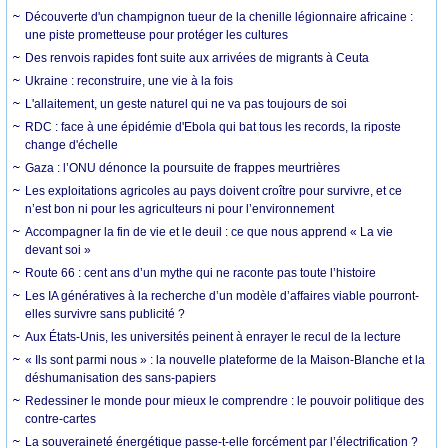
Découverte d'un champignon tueur de la chenille légionnaire africaine :
une piste prometteuse pour protéger les cultures
Des renvois rapides font suite aux arrivées de migrants à Ceuta
Ukraine : reconstruire, une vie à la fois
L'allaitement, un geste naturel qui ne va pas toujours de soi
RDC : face à une épidémie d'Ebola qui bat tous les records, la riposte
change d'échelle
Gaza : l’ONU dénonce la poursuite de frappes meurtrières
Les exploitations agricoles au pays doivent croître pour survivre, et ce
n’est bon ni pour les agriculteurs ni pour l’environnement
Accompagner la fin de vie et le deuil : ce que nous apprend « La vie
devant soi »
Route 66 : cent ans d’un mythe qui ne raconte pas toute l’histoire
Les IA génératives à la recherche d’un modèle d’affaires viable pourront-
elles survivre sans publicité ?
Aux États-Unis, les universités peinent à enrayer le recul de la lecture
« Ils sont parmi nous » : la nouvelle plateforme de la Maison-Blanche et la
déshumanisation des sans-papiers
Redessiner le monde pour mieux le comprendre : le pouvoir politique des
contre-cartes
La souveraineté énergétique passe-t-elle forcément par l’électrification ?