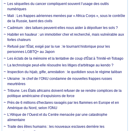
Les séquelles du cancer compliquent souvent l’usage des outils
numériques
Mali : Les frappes aériennes menées par « Africa Corps », sous le contrôle
de la Russie, tuent des civils
Cadmium : des laitues peuvent-elles nous aider à dépolluer les sols ?
Habiter en hauteur : un immobilier cher et recherché, mais vulnérable aux
fortes chaleurs
Refusé par l'État, exigé par la rue : le tournant historique pour les
personnes LGBTQ+ au Japon
Les éclats de la mémoire et la tentative de coup d'État à Trinité-et-Tobago
La technologie peut-elle résoudre les litiges d'arbitrage au kendo ?
Inspection du hijab, gifle, arrestation : le quotidien sous le régime taliban
Ukraine : le chef de l’ONU condamne de nouvelles frappes russes
meurtrières
Tribune. Les États africains doivent refuser de se rendre complices de la
politique américaine d’expulsions de force
Près de 6 millions d'hectares ravagés par les flammes en Europe et en
Amérique du Nord, selon l'ONU
L’Afrique de l’Ouest et du Centre menacée par une catastrophe
alimentaire
Traite des êtres humains : les nouveaux esclaves derrière les