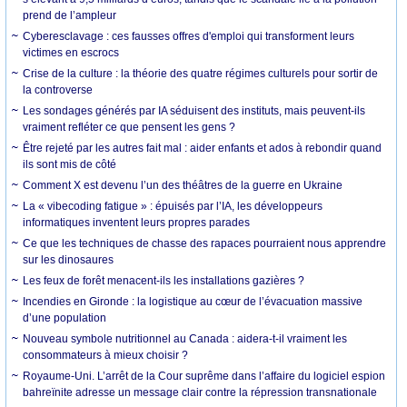
prend de l’ampleur
Cyberesclavage : ces fausses offres d'emploi qui transforment leurs
victimes en escrocs
Crise de la culture : la théorie des quatre régimes culturels pour sortir de
la controverse
Les sondages générés par IA séduisent des instituts, mais peuvent-ils
vraiment refléter ce que pensent les gens ?
Être rejeté par les autres fait mal : aider enfants et ados à rebondir quand
ils sont mis de côté
Comment X est devenu l’un des théâtres de la guerre en Ukraine
La « vibecoding fatigue » : épuisés par l’IA, les développeurs
informatiques inventent leurs propres parades
Ce que les techniques de chasse des rapaces pourraient nous apprendre
sur les dinosaures
Les feux de forêt menacent-ils les installations gazières ?
Incendies en Gironde : la logistique au cœur de l’évacuation massive
d’une population
Nouveau symbole nutritionnel au Canada : aidera-t-il vraiment les
consommateurs à mieux choisir ?
Royaume-Uni. L’arrêt de la Cour suprême dans l’affaire du logiciel espion
bahreïnite adresse un message clair contre la répression transnationale