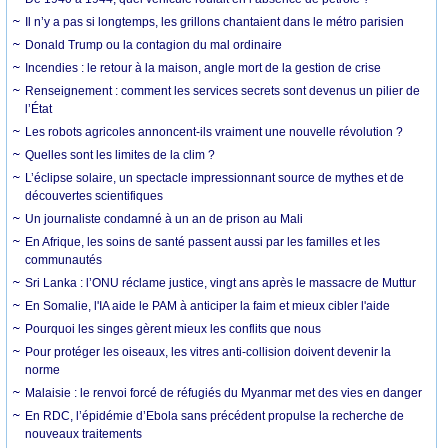
Il n’y a pas si longtemps, les grillons chantaient dans le métro parisien
Donald Trump ou la contagion du mal ordinaire
Incendies : le retour à la maison, angle mort de la gestion de crise
Renseignement : comment les services secrets sont devenus un pilier de
l’État
Les robots agricoles annoncent-ils vraiment une nouvelle révolution ?
Quelles sont les limites de la clim ?
L’éclipse solaire, un spectacle impressionnant source de mythes et de
découvertes scientifiques
Un journaliste condamné à un an de prison au Mali
En Afrique, les soins de santé passent aussi par les familles et les
communautés
Sri Lanka : l’ONU réclame justice, vingt ans après le massacre de Muttur
En Somalie, l'IA aide le PAM à anticiper la faim et mieux cibler l'aide
Pourquoi les singes gèrent mieux les conflits que nous
Pour protéger les oiseaux, les vitres anti-collision doivent devenir la
norme
Malaisie : le renvoi forcé de réfugiés du Myanmar met des vies en danger
En RDC, l’épidémie d’Ebola sans précédent propulse la recherche de
nouveaux traitements