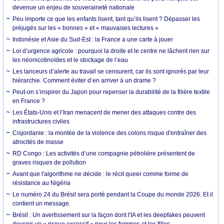
devenue un enjeu de souveraineté nationale
Peu importe ce que les enfants lisent, tant qu’ils lisent ? Dépasser les
préjugés sur les « bonnes » et « mauvaises lectures »
Indonésie et Asie du Sud-Est : la France a une carte à jouer
Loi d’urgence agricole : pourquoi la droite et le centre ne lâchent rien sur
les néonicotinoïdes et le stockage de l’eau
Les lanceurs d’alerte au travail se censurent, car ils sont ignorés par leur
hiérarchie. Comment éviter d’en arriver à un drame ?
Peut-on s’inspirer du Japon pour repenser la durabilité de la filière textile
en France ?
Les États-Unis et l’Iran menacent de mener des attaques contre des
infrastructures civiles
Cisjordanie : la montée de la violence des colons risque d'entraîner des
atrocités de masse
RD Congo : Les activités d’une compagnie pétrolière présentent de
graves risques de pollution
Avant que l'algorithme ne décide : le récit queer comme forme de
résistance au Nigéria
Le numéro 24 du Brésil sera porté pendant la Coupe du monde 2026. Et il
contient un message.
Brésil : Un avertissement sur la façon dont l'IA et les deepfakes peuvent