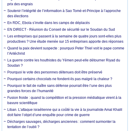
prix des engrais
Soutenir l’intégrité de l’information à Sao Tomé-et-Principe à l’approche
des élections
En RDC, Ebola s’invite dans les camps de déplacés
EN DIRECT - Réunion du Conseil de sécurité sur le Soudan du Sud
Les entreprises qui passent à la semaine de quatre jours sont-elles plus
productives ? Une étude menée sur 15 entreprises apporte des réponses
Quand la paix devient suspecte : pourquoi Peter Thiel voit le pape comme
l’Antéchrist
La guerre contre les houthistes du Yémen peut-elle détourner Riyad du
Soudan ?
Pourquoi le vote des personnes détenues doit être préservé
Pourquoi certains chocolats ne fondent-ils pas malgré la chaleur ?
Pourquoi le fait de naître sans défense pourrait être l’une des plus
grandes forces de l’humanité
Fusion froide : quand la compétition et la pression médiatique virent à la
bavure scientifique
Liban. L’attaque israélienne qui a coûté la vie à la journaliste Amal Khalil
doit faire l’objet d’une enquête pour crime de guerre
Décharges sauvages, décharges anciennes : comment surmonter la
tentation de l’oubli ?