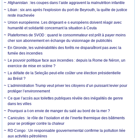
Afghanistan : les coupes dans l’aide aggravent la malnutrition infantile
Liban : six ans après l'explosion du port de Beyrouth, la quête de justice
reste inachevée
Union européenne. Les dirigeant·e·s européens doivent réagir avec
humanité et solidarité concernant la situation à Ceuta
Plateformes de SVOD : quand le consommateur est prêt à payer moins
cher son abonnement en échange du visionnage de publicités
En Gironde, les vulnérabilités des forêts ne disparaîtront pas avec la
fumée des incendies
Le pouvoir politique face aux incendies : depuis la Rome de Néron, un
exercice de mise en scène ?
La défaite de la Seleção peut-elle coûter une élection présidentielle
au Brésil ?
L’administration Trump veut priver les citoyens d’un puissant levier pour
protéger l’environnement
Ce que l’accès aux toilettes publiques révèle des inégalités de genre
dans les villes
Pourquoi a-t-on envie de manger du salé au bord de la mer ?
Canicules : le rôle de l’isolation et de l’inertie thermique des bâtiments
pour se protéger contre la chaleur
RD Congo : Un responsable gouvernemental confirme la pollution liée
aux activités pétrolières