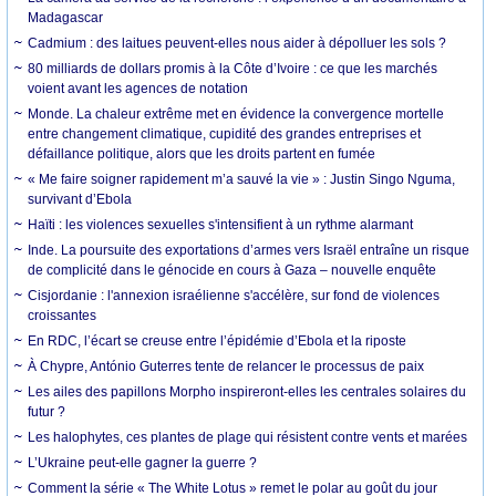
Madagascar
Cadmium : des laitues peuvent-elles nous aider à dépolluer les sols ?
80 milliards de dollars promis à la Côte d’Ivoire : ce que les marchés
voient avant les agences de notation
Monde. La chaleur extrême met en évidence la convergence mortelle
entre changement climatique, cupidité des grandes entreprises et
défaillance politique, alors que les droits partent en fumée
« Me faire soigner rapidement m’a sauvé la vie » : Justin Singo Nguma,
survivant d’Ebola
Haïti : les violences sexuelles s'intensifient à un rythme alarmant
Inde. La poursuite des exportations d’armes vers Israël entraîne un risque
de complicité dans le génocide en cours à Gaza – nouvelle enquête
Cisjordanie : l'annexion israélienne s'accélère, sur fond de violences
croissantes
En RDC, l’écart se creuse entre l’épidémie d’Ebola et la riposte
À Chypre, António Guterres tente de relancer le processus de paix
Les ailes des papillons Morpho inspireront-elles les centrales solaires du
futur ?
Les halophytes, ces plantes de plage qui résistent contre vents et marées
L’Ukraine peut-elle gagner la guerre ?
Comment la série « The White Lotus » remet le polar au goût du jour