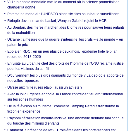
VIH : la riposte mondiale vacille au moment où la science promettait de
changer la donne
Patrimoine mondial : l’UNESCO place six sites sous haute surveillance
Réfugié devenu star du basket, Wenyen Gabriel rejoint le HCR
Au Soudan, des mères marchent des kilomètres pour sauver leurs enfants
de la malnutrition
Ukraine : à mesure que la guerre s’intensifie, les civils – et le monde – en
paient le prix
Ebola en RDC : en un peu plus de deux mois, l'épidémie frôle le bilan
record de 2018-2020
En visite au Liban, le chef des droits de l'homme de l'ONU réclame justice
pour les victimes du conflit
D'où viennent les plus gros diamants du monde ? La géologie apporte de
nouvelles réponses
Ulysse aux mille ruses était-il aussi un athlète ?
Avec la loi d’urgence agricole, la France contrevient au droit international
sur les zones humides
De la télévision au tourisme : comment Camping Paradis transforme la
fiction en expérience
L’hypominéralisation molaire-incisive, une anomalie dentaire mal connue
qui touche des millions d’enfants
Comment la présence de MSC Croisières dans les ports français est