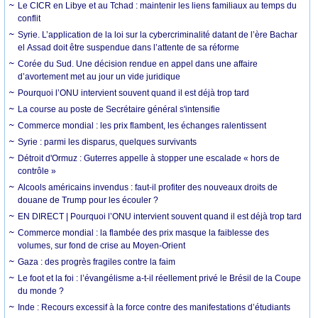
Le CICR en Libye et au Tchad : maintenir les liens familiaux au temps du
conflit
Syrie. L’application de la loi sur la cybercriminalité datant de l’ère Bachar
el Assad doit être suspendue dans l’attente de sa réforme
Corée du Sud. Une décision rendue en appel dans une affaire
d’avortement met au jour un vide juridique
Pourquoi l’ONU intervient souvent quand il est déjà trop tard
La course au poste de Secrétaire général s'intensifie
Commerce mondial : les prix flambent, les échanges ralentissent
Syrie : parmi les disparus, quelques survivants
Détroit d'Ormuz : Guterres appelle à stopper une escalade « hors de
contrôle »
Alcools américains invendus : faut-il profiter des nouveaux droits de
douane de Trump pour les écouler ?
EN DIRECT | Pourquoi l’ONU intervient souvent quand il est déjà trop tard
Commerce mondial : la flambée des prix masque la faiblesse des
volumes, sur fond de crise au Moyen-Orient
Gaza : des progrès fragiles contre la faim
Le foot et la foi : l’évangélisme a-t-il réellement privé le Brésil de la Coupe
du monde ?
Inde : Recours excessif à la force contre des manifestations d’étudiants