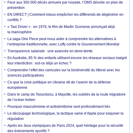
Face aux 300 000 décès annuels par noyade, l’OMS dévoile un plan de
prévention
EN DIRECT | Comment mieux empêcher les différends de dégénérer en
conflits ?
« Taxi Driver » : en 1976, le film de Martin Scorsese annonçait déjà
la manosphère
La saga One Piece peut nous aider à comprendre les alternatives à
l’entreprise traditionnelle, avec Luffy contre le Gouvernement Mondial
Transparence salariale : une avancée en demi-teinte
En Australie, 85 % des enfants utilisent encore les réseaux sociaux malgré
leur interdiction : est-ce déjà un échec ?
Comprendre l’effet des canicules sur la biodiversité du littoral avec les
sciences participatives
Ce que la crise politique en Ukraine dit de l’avenir de la défense
européenne
Dans le camp de Tsoundzou, à Mayotte, les oubliés de la route migratoire
de l’océan Indien
Pourquoi masculinisme et antisémitisme sont profondément liés
Le découpage technologique, la tactique vaine d’Apple pour esquiver la
régulation
Après les Jeux olympiques de Paris 2024, quel héritage pour la sécurité
des évènements sportifs ?