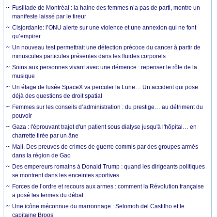
Fusillade de Montréal : la haine des femmes n’a pas de parti, montre un
manifeste laissé par le tireur
Cisjordanie: l’ONU alerte sur une violence et une annexion qui ne font
qu’empirer
Un nouveau test permettrait une détection précoce du cancer à partir de
minuscules particules présentes dans les fluides corporels
Soins aux personnes vivant avec une démence : repenser le rôle de la
musique
Un étage de fusée SpaceX va percuter la Lune… Un accident qui pose
déjà des questions de droit spatial
Femmes sur les conseils d’administration : du prestige… au détriment du
pouvoir
Gaza : l'éprouvant trajet d'un patient sous dialyse jusqu'à l'hôpital… en
charrette tirée par un âne
Mali. Des preuves de crimes de guerre commis par des groupes armés
dans la région de Gao
Des empereurs romains à Donald Trump : quand les dirigeants politiques
se montrent dans les enceintes sportives
Forces de l’ordre et recours aux armes : comment la Révolution française
a posé les termes du débat
Une icône méconnue du marronnage : Selomoh del Castilho et le
capitaine Broos