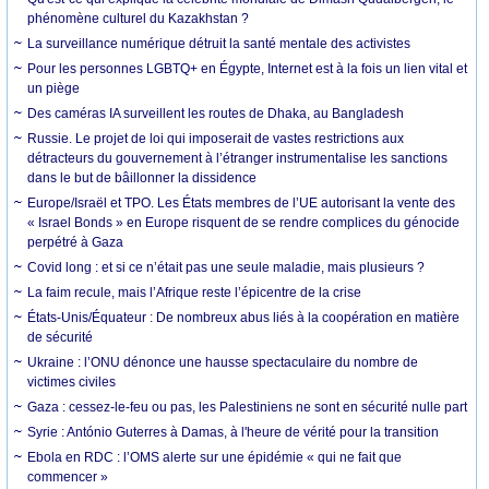
phénomène culturel du Kazakhstan ?
La surveillance numérique détruit la santé mentale des activistes
Pour les personnes LGBTQ+ en Égypte, Internet est à la fois un lien vital et
un piège
Des caméras IA surveillent les routes de Dhaka, au Bangladesh
Russie. Le projet de loi qui imposerait de vastes restrictions aux
détracteurs du gouvernement à l’étranger instrumentalise les sanctions
dans le but de bâillonner la dissidence
Europe/Israël et TPO. Les États membres de l’UE autorisant la vente des
« Israel Bonds » en Europe risquent de se rendre complices du génocide
perpétré à Gaza
Covid long : et si ce n’était pas une seule maladie, mais plusieurs ?
La faim recule, mais l’Afrique reste l’épicentre de la crise
États-Unis/Équateur : De nombreux abus liés à la coopération en matière
de sécurité
Ukraine : l’ONU dénonce une hausse spectaculaire du nombre de
victimes civiles
Gaza : cessez-le-feu ou pas, les Palestiniens ne sont en sécurité nulle part
Syrie : António Guterres à Damas, à l'heure de vérité pour la transition
Ebola en RDC : l’OMS alerte sur une épidémie « qui ne fait que
commencer »