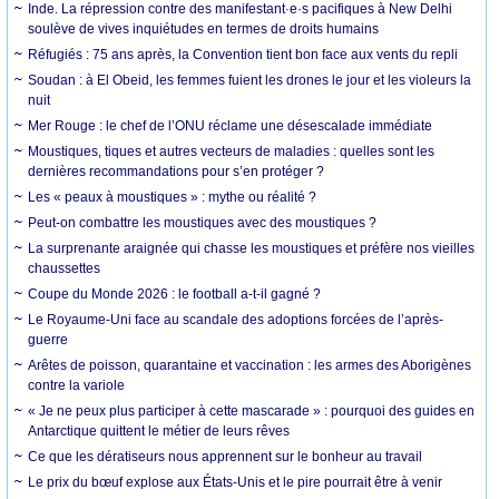
Inde. La répression contre des manifestant·e·s pacifiques à New Delhi
soulève de vives inquiétudes en termes de droits humains
Réfugiés : 75 ans après, la Convention tient bon face aux vents du repli
Soudan : à El Obeid, les femmes fuient les drones le jour et les violeurs la
nuit
Mer Rouge : le chef de l’ONU réclame une désescalade immédiate
Moustiques, tiques et autres vecteurs de maladies : quelles sont les
dernières recommandations pour s’en protéger ?
Les « peaux à moustiques » : mythe ou réalité ?
Peut-on combattre les moustiques avec des moustiques ?
La surprenante araignée qui chasse les moustiques et préfère nos vieilles
chaussettes
Coupe du Monde 2026 : le football a-t-il gagné ?
Le Royaume-Uni face au scandale des adoptions forcées de l’après-
guerre
Arêtes de poisson, quarantaine et vaccination : les armes des Aborigènes
contre la variole
« Je ne peux plus participer à cette mascarade » : pourquoi des guides en
Antarctique quittent le métier de leurs rêves
Ce que les dératiseurs nous apprennent sur le bonheur au travail
Le prix du bœuf explose aux États-Unis et le pire pourrait être à venir