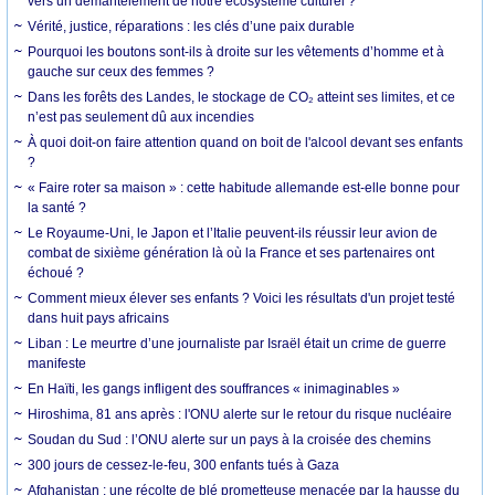
vers un démantèlement de notre écosystème culturel ?
Vérité, justice, réparations : les clés d’une paix durable
Pourquoi les boutons sont-ils à droite sur les vêtements d’homme et à
gauche sur ceux des femmes ?
Dans les forêts des Landes, le stockage de CO₂ atteint ses limites, et ce
n’est pas seulement dû aux incendies
À quoi doit-on faire attention quand on boit de l'alcool devant ses enfants
?
« Faire roter sa maison » : cette habitude allemande est-elle bonne pour
la santé ?
Le Royaume-Uni, le Japon et l’Italie peuvent-ils réussir leur avion de
combat de sixième génération là où la France et ses partenaires ont
échoué ?
Comment mieux élever ses enfants ? Voici les résultats d'un projet testé
dans huit pays africains
Liban : Le meurtre d’une journaliste par Israël était un crime de guerre
manifeste
En Haïti, les gangs infligent des souffrances « inimaginables »
Hiroshima, 81 ans après : l'ONU alerte sur le retour du risque nucléaire
Soudan du Sud : l’ONU alerte sur un pays à la croisée des chemins
300 jours de cessez-le-feu, 300 enfants tués à Gaza
Afghanistan : une récolte de blé prometteuse menacée par la hausse du