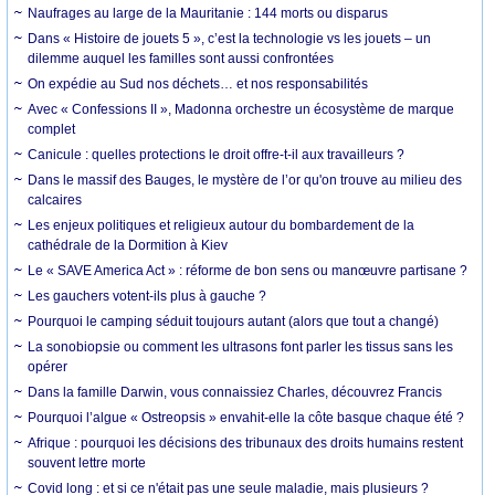
Naufrages au large de la Mauritanie : 144 morts ou disparus
Dans « Histoire de jouets 5 », c’est la technologie vs les jouets – un
dilemme auquel les familles sont aussi confrontées
On expédie au Sud nos déchets… et nos responsabilités
Avec « Confessions II », Madonna orchestre un écosystème de marque
complet
Canicule : quelles protections le droit offre-t-il aux travailleurs ?
Dans le massif des Bauges, le mystère de l’or qu'on trouve au milieu des
calcaires
Les enjeux politiques et religieux autour du bombardement de la
cathédrale de la Dormition à Kiev
Le « SAVE America Act » : réforme de bon sens ou manœuvre partisane ?
Les gauchers votent-ils plus à gauche ?
Pourquoi le camping séduit toujours autant (alors que tout a changé)
La sonobiopsie ou comment les ultrasons font parler les tissus sans les
opérer
Dans la famille Darwin, vous connaissiez Charles, découvrez Francis
Pourquoi l’algue « Ostreopsis » envahit-elle la côte basque chaque été ?
Afrique : pourquoi les décisions des tribunaux des droits humains restent
souvent lettre morte
Covid long : et si ce n'était pas une seule maladie, mais plusieurs ?