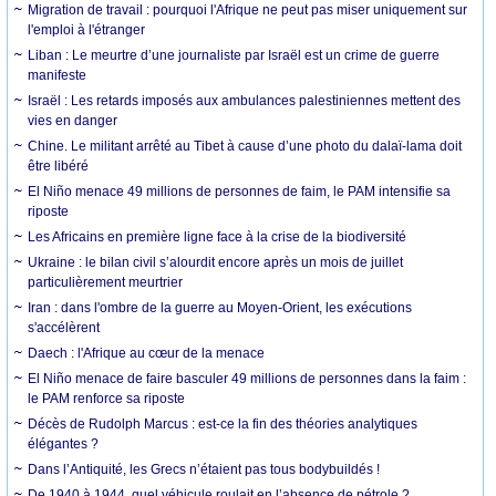
Migration de travail : pourquoi l'Afrique ne peut pas miser uniquement sur
l'emploi à l'étranger
Liban : Le meurtre d’une journaliste par Israël est un crime de guerre
manifeste
Israël : Les retards imposés aux ambulances palestiniennes mettent des
vies en danger
Chine. Le militant arrêté au Tibet à cause d’une photo du dalaï-lama doit
être libéré
El Niño menace 49 millions de personnes de faim, le PAM intensifie sa
riposte
Les Africains en première ligne face à la crise de la biodiversité
Ukraine : le bilan civil s’alourdit encore après un mois de juillet
particulièrement meurtrier
Iran : dans l'ombre de la guerre au Moyen-Orient, les exécutions
s'accélèrent
Daech : l'Afrique au cœur de la menace
El Niño menace de faire basculer 49 millions de personnes dans la faim :
le PAM renforce sa riposte
Décès de Rudolph Marcus : est-ce la fin des théories analytiques
élégantes ?
Dans l’Antiquité, les Grecs n’étaient pas tous bodybuildés !
De 1940 à 1944, quel véhicule roulait en l’absence de pétrole ?