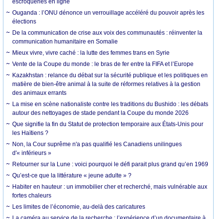
escroqueries en ligne
Ouganda : l’ONU dénonce un verrouillage accéléré du pouvoir après les
élections
De la communication de crise aux voix des communautés : réinventer la
communication humanitaire en Somalie
Mieux vivre, vivre caché : la lutte des femmes trans en Syrie
Vente de la Coupe du monde : le bras de fer entre la FIFA et l’Europe
Kazakhstan : relance du débat sur la sécurité publique et les politiques en
matière de bien-être animal à la suite de réformes relatives à la gestion
des animaux errants
La mise en scène nationaliste contre les traditions du Bushido : les débats
autour des nettoyages de stade pendant la Coupe du monde 2026
Que signifie la fin du Statut de protection temporaire aux États-Unis pour
les Haïtiens ?
Non, la Cour suprême n'a pas qualifié les Canadiens unilingues
d'« inférieurs »
Retourner sur la Lune : voici pourquoi le défi parait plus grand qu’en 1969
Qu’est-ce que la littérature « jeune adulte » ?
Habiter en hauteur : un immobilier cher et recherché, mais vulnérable aux
fortes chaleurs
Les limites de l’économie, au-delà des caricatures
La caméra au service de la recherche : l’expérience d’un documentaire à