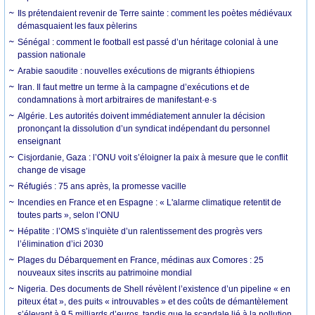
Ils prétendaient revenir de Terre sainte : comment les poètes médiévaux
démasquaient les faux pèlerins
Sénégal : comment le football est passé d’un héritage colonial à une
passion nationale
Arabie saoudite : nouvelles exécutions de migrants éthiopiens
Iran. Il faut mettre un terme à la campagne d’exécutions et de
condamnations à mort arbitraires de manifestant·e·s
Algérie. Les autorités doivent immédiatement annuler la décision
prononçant la dissolution d’un syndicat indépendant du personnel
enseignant
Cisjordanie, Gaza : l’ONU voit s’éloigner la paix à mesure que le conflit
change de visage
Réfugiés : 75 ans après, la promesse vacille
Incendies en France et en Espagne : « L'alarme climatique retentit de
toutes parts », selon l’ONU
Hépatite : l’OMS s’inquiète d’un ralentissement des progrès vers
l’élimination d’ici 2030
Plages du Débarquement en France, médinas aux Comores : 25
nouveaux sites inscrits au patrimoine mondial
Nigeria. Des documents de Shell révèlent l’existence d’un pipeline « en
piteux état », des puits « introuvables » et des coûts de démantèlement
s’élevant à 9,5 milliards d’euros, tandis que le scandale lié à la pollution