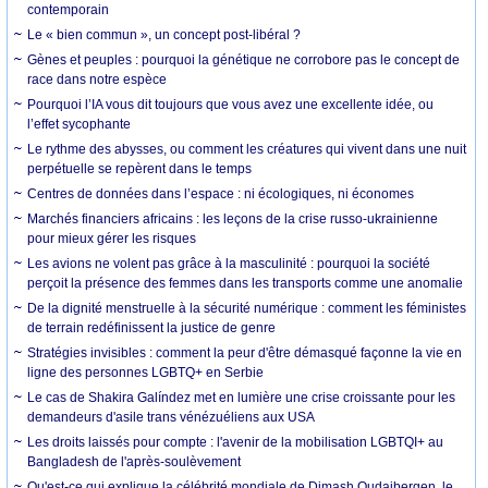
contemporain
Le « bien commun », un concept post-libéral ?
Gènes et peuples : pourquoi la génétique ne corrobore pas le concept de
race dans notre espèce
Pourquoi l’IA vous dit toujours que vous avez une excellente idée, ou
l’effet sycophante
Le rythme des abysses, ou comment les créatures qui vivent dans une nuit
perpétuelle se repèrent dans le temps
Centres de données dans l’espace : ni écologiques, ni économes
Marchés financiers africains : les leçons de la crise russo-ukrainienne
pour mieux gérer les risques
Les avions ne volent pas grâce à la masculinité : pourquoi la société
perçoit la présence des femmes dans les transports comme une anomalie
De la dignité menstruelle à la sécurité numérique : comment les féministes
de terrain redéfinissent la justice de genre
Stratégies invisibles : comment la peur d'être démasqué façonne la vie en
ligne des personnes LGBTQ+ en Serbie
Le cas de Shakira Galíndez met en lumière une crise croissante pour les
demandeurs d'asile trans vénézuéliens aux USA
Les droits laissés pour compte : l'avenir de la mobilisation LGBTQI+ au
Bangladesh de l'après-soulèvement
Qu'est-ce qui explique la célébrité mondiale de Dimash Qudaibergen, le