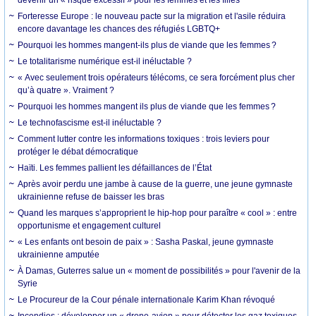
devenir un « risque excessif » pour les femmes et les filles
Forteresse Europe : le nouveau pacte sur la migration et l'asile réduira
encore davantage les chances des réfugiés LGBTQ+
Pourquoi les hommes mangent-ils plus de viande que les femmes ?
Le totalitarisme numérique est-il inéluctable ?
« Avec seulement trois opérateurs télécoms, ce sera forcément plus cher
qu’à quatre ». Vraiment ?
Pourquoi les hommes mangent ils plus de viande que les femmes ?
Le technofascisme est-il inéluctable ?
Comment lutter contre les informations toxiques : trois leviers pour
protéger le débat démocratique
Haïti. Les femmes pallient les défaillances de l’État
Après avoir perdu une jambe à cause de la guerre, une jeune gymnaste
ukrainienne refuse de baisser les bras
Quand les marques s’approprient le hip-hop pour paraître « cool » : entre
opportunisme et engagement culturel
« Les enfants ont besoin de paix » : Sasha Paskal, jeune gymnaste
ukrainienne amputée
À Damas, Guterres salue un « moment de possibilités » pour l'avenir de la
Syrie
Le Procureur de la Cour pénale internationale Karim Khan révoqué