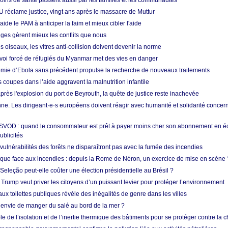
soins de santé passent aussi par les familles et les communautés
U réclame justice, vingt ans après le massacre de Muttur
aide le PAM à anticiper la faim et mieux cibler l'aide
nges gèrent mieux les conflits que nous
s oiseaux, les vitres anti-collision doivent devenir la norme
envoi forcé de réfugiés du Myanmar met des vies en danger
mie d’Ebola sans précédent propulse la recherche de nouveaux traitements
s coupes dans l’aide aggravent la malnutrition infantile
après l'explosion du port de Beyrouth, la quête de justice reste inachevée
e. Les dirigeant·e·s européens doivent réagir avec humanité et solidarité concerna
 SVOD : quand le consommateur est prêt à payer moins cher son abonnement en 
ublicités
vulnérabilités des forêts ne disparaîtront pas avec la fumée des incendies
tique face aux incendies : depuis la Rome de Néron, un exercice de mise en scène 
 Seleção peut-elle coûter une élection présidentielle au Brésil ?
 Trump veut priver les citoyens d’un puissant levier pour protéger l’environnement
ux toilettes publiques révèle des inégalités de genre dans les villes
 envie de manger du salé au bord de la mer ?
ôle de l’isolation et de l’inertie thermique des bâtiments pour se protéger contre la 