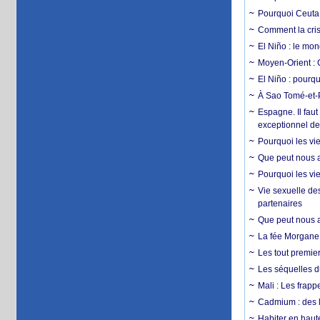
Pourquoi Ceuta 
Comment la crise
El Niño : le mon
Moyen-Orient : 
El Niño : pourqu
À Sao Tomé-et-P
Espagne. Il faut
exceptionnel d
Pourquoi les vie
Que peut nous ap
Pourquoi les vie
Vie sexuelle des
partenaires
Que peut nous ap
La fée Morgane 
Les tout premier
Les séquelles d
Mali : Les frapp
Cadmium : des l
Habiter en haute