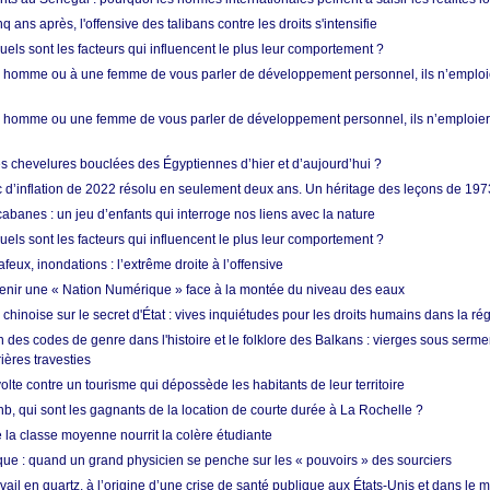
q ans après, l'offensive des talibans contre les droits s'intensifie
quels sont les facteurs qui influencent le plus leur comportement ?
homme ou à une femme de vous parler de développement personnel, ils n’emploie
homme ou une femme de vous parler de développement personnel, ils n’emploiero
es chevelures bouclées des Égyptiennes d’hier et d’aujourd’hui ?
ic d’inflation de 2022 résolu en seulement deux ans. Un héritage des leçons de 197
abanes : un jeu d’enfants qui interroge nos liens avec la nature
quels sont les facteurs qui influencent le plus leur comportement ?
eux, inondations : l’extrême droite à l’offensive
enir une « Nation Numérique » face à la montée du niveau des eaux
hinoise sur le secret d'État : vives inquiétudes pour les droits humains dans la r
 des codes de genre dans l'histoire et le folklore des Balkans : vierges sous serment
ières travesties
lte contre un tourisme qui dépossède les habitants de leur territoire
nb, qui sont les gagnants de la location de courte durée à La Rochelle ?
de la classe moyenne nourrit la colère étudiante
ique : quand un grand physicien se penche sur les « pouvoirs » des sourciers
vail en quartz, à l’origine d’une crise de santé publique aux États-Unis et dans le