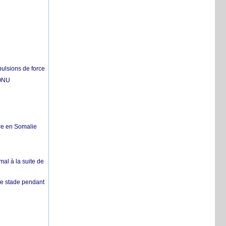
pulsions de force
'ONU
re en Somalie
mal à la suite de
 de stade pendant