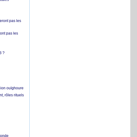
ront pas les
nt pas les
3 ?
égion ouïghoure
, rôles rituels
 monde