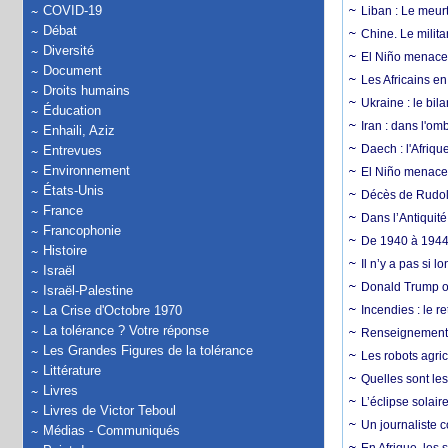
COVID-19
Liban : Le meurt
Débat
Chine. Le milita
Diversité
El Niño menace 
Document
Les Africains en
Droits humains
Ukraine : le bila
Éducation
Iran : dans l'om
Enhaili, Aziz
Daech : l'Afriq
Entrevues
Environnement
El Niño menace d
États-Unis
Décès de Rudolp
France
Dans l’Antiquité
Francophonie
De 1940 à 1944,
Histoire
Il n’y a pas si 
Israël
Donald Trump ou
Israël-Palestine
La Crise d'Octobre 1970
Incendies : le r
La tolérance ? Votre réponse
Renseignement :
Les Grandes Figures de la tolérance
Les robots agri
Littérature
Quelles sont les 
Livres
L’éclipse solai
Livres de Victor Teboul
Un journaliste 
Médias - Communiqués