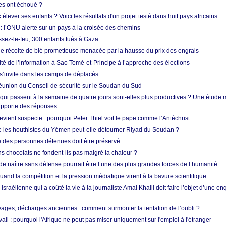
res ont échoué ?
ever ses enfants ? Voici les résultats d'un projet testé dans huit pays africains
 l’ONU alerte sur un pays à la croisée des chemins
ssez-le-feu, 300 enfants tués à Gaza
ne récolte de blé prometteuse menacée par la hausse du prix des engrais
rité de l’information à Sao Tomé-et-Principe à l’approche des élections
’invite dans les camps de déplacés
union du Conseil de sécurité sur le Soudan du Sud
 qui passent à la semaine de quatre jours sont-elles plus productives ? Une étude
apporte des réponses
vient suspecte : pourquoi Peter Thiel voit le pape comme l’Antéchrist
e les houthistes du Yémen peut-elle détourner Riyad du Soudan ?
e des personnes détenues doit être préservé
s chocolats ne fondent-ils pas malgré la chaleur ?
 de naître sans défense pourrait être l’une des plus grandes forces de l’humanité
quand la compétition et la pression médiatique virent à la bavure scientifique
 israélienne qui a coûté la vie à la journaliste Amal Khalil doit faire l’objet d’une e
ges, décharges anciennes : comment surmonter la tentation de l’oubli ?
vail : pourquoi l'Afrique ne peut pas miser uniquement sur l'emploi à l'étranger