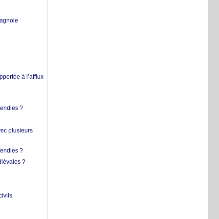
pagnole
pportée à l’afflux
cendies ?
vec plusieurs
cendies ?
diévales ?
ivils