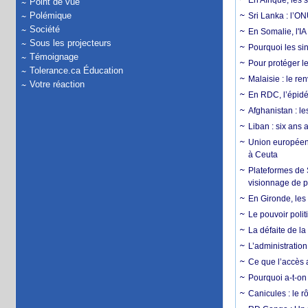
En Afrique, les 
Point de vue
Polémique
Sri Lanka : l’ON
Société
En Somalie, l'IA 
Sous les projecteurs
Pourquoi les si
Témoignage
Pour protéger le
Tolerance.ca Éducation
Malaisie : le r
Votre réaction
En RDC, l’épidé
Afghanistan : le
Liban : six ans 
Union européenn
à Ceuta
Plateformes de
visionnage de p
En Gironde, les 
Le pouvoir poli
La défaite de la
L’administration
Ce que l’accès a
Pourquoi a-t-on
Canicules : le r