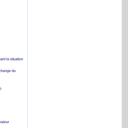
nt la situation
échange du
?
chaleur