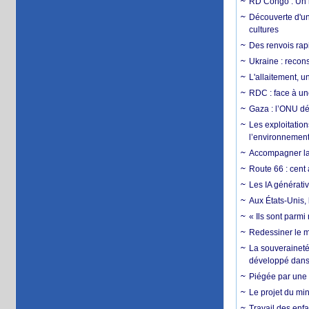
RD Congo : Un r
Découverte d'un
cultures
Des renvois rapi
Ukraine : reconst
L'allaitement, u
RDC : face à une
Gaza : l’ONU dé
Les exploitation
l’environnemen
Accompagner la f
Route 66 : cent 
Les IA générativ
Aux États-Unis, 
« Ils sont parm
Redessiner le m
La souveraineté 
développé dans 
Piégée par une 
Le projet du min
Travail des enfa