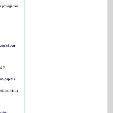
r protéger les
teurs ni pour
té ?
ans-papiers
ermique, mieux
ocales