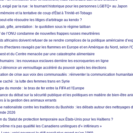
t, exigé par la rue : le tournant historique pour les personnes LGBTQ+ au Japon
 mémoire et la tentative de coup d'État à Trinité-et-Tobago
eut-elle résoudre les litiges d'arbitrage au kendo ?
ab, gifle, arrestation : le quotidien sous le régime taliban
ef de l’ONU condamne de nouvelles frappes russes meurtrières
ts africains doivent refuser de se rendre complices de la politique américaine d’ex
ons d'hectares ravagés par les flammes en Europe et en Amérique du Nord, selon l
Ouest et du Centre menacée par une catastrophe alimentaire
 humains : les nouveaux esclaves derrière les escroqueries en ligne
 dénonce un verrouillage accéléré du pouvoir après les élections
tion de crise aux voix des communautés : réinventer la communication humanitai
re caché : la lutte des femmes trans en Syrie
e du monde : le bras de fer entre la FIFA et l’Europe
ance du débat sur la sécurité publique et les politiques en matière de bien-être ani
es à la gestion des animaux errants
 nationaliste contre les traditions du Bushido : les débats autour des nettoyages
onde 2026
fin du Statut de protection temporaire aux États-Unis pour les Haïtiens ?
rême n'a pas qualifié les Canadiens unilingues d'« inférieurs »