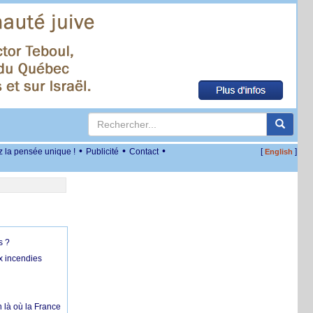
•
•
•
z la pensée unique !
Publicité
Contact
[
]
English
s ?
x incendies
 là où la France