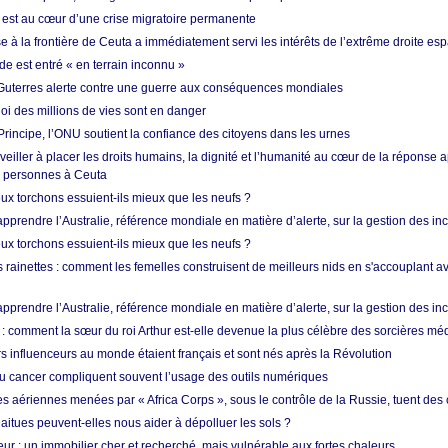
est au cœur d’une crise migratoire permanente
 à la frontière de Ceuta a immédiatement servi les intérêts de l’extrême droite es
de est entré « en terrain inconnu »
Guterres alerte contre une guerre aux conséquences mondiales
oi des millions de vies sont en danger
rincipe, l’ONU soutient la confiance des citoyens dans les urnes
 veiller à placer les droits humains, la dignité et l’humanité au cœur de la réponse a
e personnes à Ceuta
ux torchons essuient-ils mieux que les neufs ?
prendre l’Australie, référence mondiale en matière d’alerte, sur la gestion des in
ux torchons essuient-ils mieux que les neufs ?
 rainettes : comment les femelles construisent de meilleurs nids en s'accouplant a
prendre l’Australie, référence mondiale en matière d’alerte, sur la gestion des in
: comment la sœur du roi Arthur est-elle devenue la plus célèbre des sorcières mé
s influenceurs au monde étaient français et sont nés après la Révolution
u cancer compliquent souvent l’usage des outils numériques
es aériennes menées par « Africa Corps », sous le contrôle de la Russie, tuent des c
aitues peuvent-elles nous aider à dépolluer les sols ?
ur : un immobilier cher et recherché, mais vulnérable aux fortes chaleurs