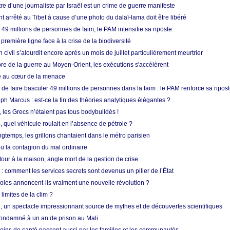
re d’une journaliste par Israël est un crime de guerre manifeste
nt arrêté au Tibet à cause d’une photo du dalaï-lama doit être libéré
49 millions de personnes de faim, le PAM intensifie sa riposte
 première ligne face à la crise de la biodiversité
n civil s’alourdit encore après un mois de juillet particulièrement meurtrier
bre de la guerre au Moyen-Orient, les exécutions s'accélèrent
ue au cœur de la menace
e faire basculer 49 millions de personnes dans la faim : le PAM renforce sa ripos
h Marcus : est-ce la fin des théories analytiques élégantes ?
, les Grecs n’étaient pas tous bodybuildés !
 quel véhicule roulait en l’absence de pétrole ?
longtemps, les grillons chantaient dans le métro parisien
 la contagion du mal ordinaire
etour à la maison, angle mort de la gestion de crise
 comment les services secrets sont devenus un pilier de l’État
coles annoncent-ils vraiment une nouvelle révolution ?
limites de la clim ?
re, un spectacle impressionnant source de mythes et de découvertes scientifiques
condamné à un an de prison au Mali