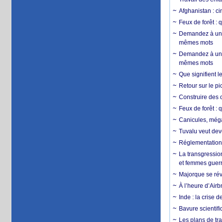
Afghanistan : cin
Feux de forêt : 
Demandez à un 
mêmes mots
Demandez à un 
mêmes mots
Que signifient l
Retour sur le p
Construire des c
Feux de forêt : 
Canicules, mégaf
Tuvalu veut dev
Réglementation c
La transgression
et femmes guerr
Majorque se révo
À l’heure d’Airb
Inde : la crise 
Bavure scientif
Les plans de tra