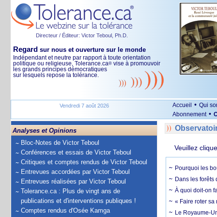
Directeur / Éditeur: Victor Teboul, Ph.D.
Regard
sur nous et ouverture sur le monde
Indépendant et neutre par rapport à toute orientation
politique ou religieuse, Tolerance.ca
vise à promouvoir
®
les grands principes démocratiques
sur lesquels repose la tolérance.
•
Accueil
Qui s
Vendredi 7 août 2026
•
Abonnement
O
Observatoi
Analyses et Opinions
Bloc-Notes de Victor Teboul
Veuillez cliqu
Conférences et essais de Victor Teboul
Critiques et comptes rendus de Victor Teboul
Pourquoi les bo
Entrevues accordées par Victor Teboul
Dans les forêts 
Entrevues réalisées par Victor Teboul
À quoi doit-on f
Tolerance.ca : Plus de vingt ans de
publications et d'interventions publiques !
« Faire roter sa
Comptes rendus d'Osée Kamga
Le Royaume-Uni, 