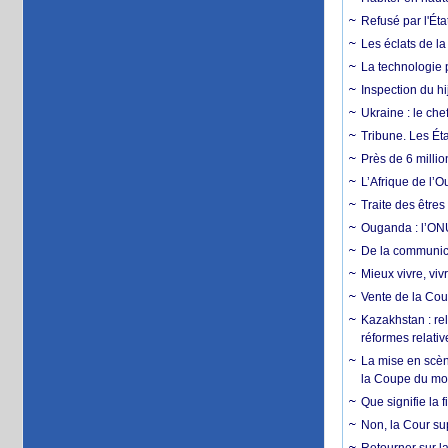
Refusé par l'Éta
Les éclats de la
La technologie p
Inspection du hij
Ukraine : le ch
Tribune. Les Éta
Près de 6 milli
L’Afrique de l’
Traite des êtres
Ouganda : l’ONU
De la communica
Mieux vivre, viv
Vente de la Coup
Kazakhstan : rel
réformes relativ
La mise en scène
la Coupe du m
Que signifie la 
Non, la Cour sup