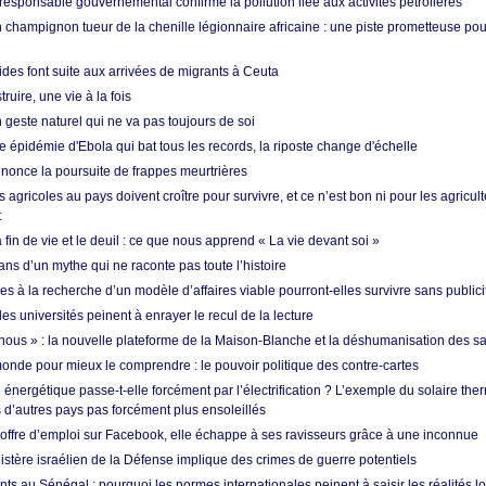
esponsable gouvernemental confirme la pollution liée aux activités pétrolières
 champignon tueur de la chenille légionnaire africaine : une piste prometteuse pou
des font suite aux arrivées de migrants à Ceuta
ruire, une vie à la fois
n geste naturel qui ne va pas toujours de soi
 épidémie d'Ebola qui bat tous les records, la riposte change d'échelle
nonce la poursuite de frappes meurtrières
s agricoles au pays doivent croître pour survivre, et ce n’est bon ni pour les agricul
t
in de vie et le deuil : ce que nous apprend « La vie devant soi »
ans d’un mythe qui ne raconte pas toute l’histoire
es à la recherche d’un modèle d’affaires viable pourront-elles survivre sans publici
les universités peinent à enrayer le recul de la lecture
i nous » : la nouvelle plateforme de la Maison-Blanche et la déshumanisation des s
onde pour mieux le comprendre : le pouvoir politique des contre-cartes
énergétique passe-t-elle forcément par l’électrification ? L’exemple du solaire th
d’autres pays pas forcément plus ensoleillés
offre d’emploi sur Facebook, elle échappe à ses ravisseurs grâce à une inconnue
istère israélien de la Défense implique des crimes de guerre potentiels
nts au Sénégal : pourquoi les normes internationales peinent à saisir les réalités l