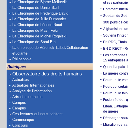
La Chronique de Bjarne Melkevik
et ses partenai
La Chronique de Daniel Baril
Comment mieux él
La Chronique de Frédérique David
Soudan du Sud :
La Chronique de Julie Dumontier
300 jours de ce
La Chronique de Léonce Naud
Afghanistan : u
La Chronique de Masri Feki
Soutenir l’intég
La Chronique de Michel Rogalski
La Chronique de Sami Bibi
En RDC, Ebola s
La chronique de Véronick Talbot/Collaboration
EN DIRECT - Ré
étudiante
Les entreprises
Philosophie
15 entreprises 
Rubriques
Quand la paix de
Observatoire des droits humains
La guerre contr
Actualités
Pourquoi le vot
Actualités Internationales
Pourquoi certain
Analyse de l'information
Pourquoi le fait
Arts et spectacles
Fusion froide : 
Campus
Liban. L’attaque
Campus
de guerre
Ces lectures qui nous habitent
Décharges sauva
Communiqué
Migration de tra
Concours