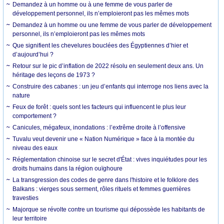
Demandez à un homme ou à une femme de vous parler de
développement personnel, ils n’emploieront pas les mêmes mots
Demandez à un homme ou une femme de vous parler de développement
personnel, ils n’emploieront pas les mêmes mots
Que signifient les chevelures bouclées des Égyptiennes d’hier et
d’aujourd’hui ?
Retour sur le pic d’inflation de 2022 résolu en seulement deux ans. Un
héritage des leçons de 1973 ?
Construire des cabanes : un jeu d’enfants qui interroge nos liens avec la
nature
Feux de forêt : quels sont les facteurs qui influencent le plus leur
comportement ?
Canicules, mégafeux, inondations : l’extrême droite à l’offensive
Tuvalu veut devenir une « Nation Numérique » face à la montée du
niveau des eaux
Réglementation chinoise sur le secret d'État : vives inquiétudes pour les
droits humains dans la région ouïghoure
La transgression des codes de genre dans l'histoire et le folklore des
Balkans : vierges sous serment, rôles rituels et femmes guerrières
travesties
Majorque se révolte contre un tourisme qui dépossède les habitants de
leur territoire