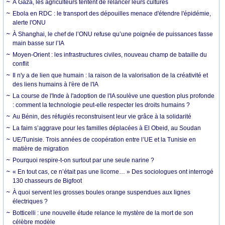
À Gaza, les agriculteurs tentent de relancer leurs cultures
Ebola en RDC : le transport des dépouilles menace d'étendre l'épidémie,
alerte l'ONU
À Shanghai, le chef de l’ONU refuse qu’une poignée de puissances fasse
main basse sur l’IA
Moyen-Orient : les infrastructures civiles, nouveau champ de bataille du
conflit
Il n'y a de lien que humain : la raison de la valorisation de la créativité et
des liens humains à l'ère de l'IA
La course de l'Inde à l'adoption de l'IA soulève une question plus profonde
: comment la technologie peut-elle respecter les droits humains ?
Au Bénin, des réfugiés reconstruisent leur vie grâce à la solidarité
La faim s’aggrave pour les familles déplacées à El Obeid, au Soudan
UE/Tunisie. Trois années de coopération entre l’UE et la Tunisie en
matière de migration
Pourquoi respire-t-on surtout par une seule narine ?
« En tout cas, ce n’était pas une licorne… » Des sociologues ont interrogé
130 chasseurs de Bigfoot
À quoi servent les grosses boules orange suspendues aux lignes
électriques ?
Botticelli : une nouvelle étude relance le mystère de la mort de son
célèbre modèle