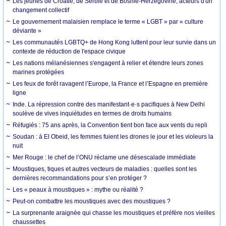
Les jeunes de Croatie, de Serbie et de Bosnie-Herzégovine, acteurs d'un
changement collectif
Le gouvernement malaisien remplace le terme « LGBT » par « culture
déviante »
Les communautés LGBTQ+ de Hong Kong luttent pour leur survie dans un
contexte de réduction de l'espace civique
Les nations mélanésiennes s'engagent à relier et étendre leurs zones
marines protégées
Les feux de forêt ravagent l’Europe, la France et l’Espagne en première
ligne
Inde. La répression contre des manifestant·e·s pacifiques à New Delhi
soulève de vives inquiétudes en termes de droits humains
Réfugiés : 75 ans après, la Convention tient bon face aux vents du repli
Soudan : à El Obeid, les femmes fuient les drones le jour et les violeurs la
nuit
Mer Rouge : le chef de l’ONU réclame une désescalade immédiate
Moustiques, tiques et autres vecteurs de maladies : quelles sont les
dernières recommandations pour s’en protéger ?
Les « peaux à moustiques » : mythe ou réalité ?
Peut-on combattre les moustiques avec des moustiques ?
La surprenante araignée qui chasse les moustiques et préfère nos vieilles
chaussettes