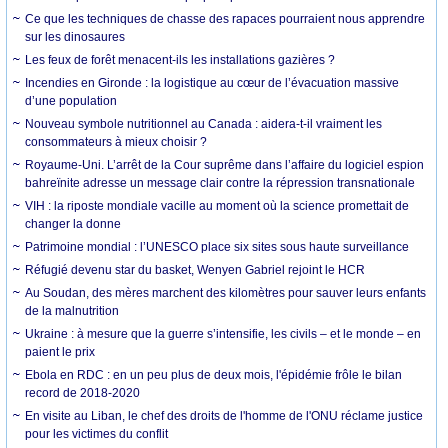
Ce que les techniques de chasse des rapaces pourraient nous apprendre
sur les dinosaures
Les feux de forêt menacent-ils les installations gazières ?
Incendies en Gironde : la logistique au cœur de l’évacuation massive
d’une population
Nouveau symbole nutritionnel au Canada : aidera-t-il vraiment les
consommateurs à mieux choisir ?
Royaume-Uni. L’arrêt de la Cour suprême dans l’affaire du logiciel espion
bahreïnite adresse un message clair contre la répression transnationale
VIH : la riposte mondiale vacille au moment où la science promettait de
changer la donne
Patrimoine mondial : l’UNESCO place six sites sous haute surveillance
Réfugié devenu star du basket, Wenyen Gabriel rejoint le HCR
Au Soudan, des mères marchent des kilomètres pour sauver leurs enfants
de la malnutrition
Ukraine : à mesure que la guerre s’intensifie, les civils – et le monde – en
paient le prix
Ebola en RDC : en un peu plus de deux mois, l'épidémie frôle le bilan
record de 2018-2020
En visite au Liban, le chef des droits de l'homme de l'ONU réclame justice
pour les victimes du conflit