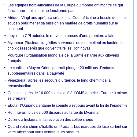
Les équipes nord-africaines de la Coupe du monde ont montré ce qui
fonctionne… et ce qui ne fonctionne pas
Afrique. Vingt ans après sa création, la Cour africaine a besoin de plus de
soutien pour mener sa mission en matière de droits humains sur le
continent
Libye : La CPI autorise le renvoi en procès d’une première affaire
Myanmar. Plusieurs tragédies survenues en mer mettent en lumière les
choix désespérés que doivent faire les Rohingyas
Pourquoi l’Organisation mondiale de la Santé est utile aux citoyens
français
Le conflit au Moyen-Orient pourrait plonger 23 millions d’enfants
supplémentaires dans la pauvreté
Venezuela : après les secours d’urgence, le long chemin de la
reconstruction
Canicule : près de 10.000 morts cet été, l’OMS appelle l’Europe à mieux
se préparer
Ebola : l’Ouganda entame le compte à rebours avant la fin de l’épidémie
Rohingyas : plus de 500 disparus au large du Myanmar
Du zinc à Instagram : la révolution des coffee shops
Quand votre chien s’habille en Prada… Les marques de luxe surfent sur
votre affect pour vous vendre leurs produits