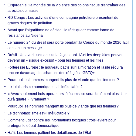
Cisjordanie : la montée de la violence des colons risque d'entraîner des
atrocités de masse
RD Congo : Les activités d’une compagnie pétrolière présentent de
graves risques de pollution
Avant que l'algorithme ne décide : le récit queer comme forme de
résistance au Nigéria
Le numéro 24 du Brésil sera porté pendant la Coupe du monde 2026. Et il
contient un message.
Brésil : Un avertissement sur la façon dont l'IA et les deepfakes peuvent
devenir un « risque excessif » pour les femmes et les filles
Forteresse Europe : le nouveau pacte sur la migration et l'asile réduira
encore davantage les chances des réfugiés LGBTQ+
Pourquoi les hommes mangent-ils plus de viande que les femmes ?
Le totalitarisme numérique est-il inéluctable ?
« Avec seulement trois opérateurs télécoms, ce sera forcément plus cher
qu’à quatre ». Vraiment ?
Pourquoi les hommes mangent ils plus de viande que les femmes ?
Le technofascisme est-il inéluctable ?
Comment lutter contre les informations toxiques : trois leviers pour
protéger le débat démocratique
Haïti. Les femmes pallient les défaillances de l’État