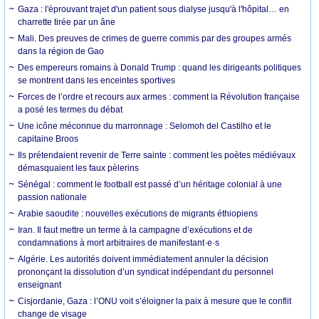
Gaza : l'éprouvant trajet d'un patient sous dialyse jusqu'à l'hôpital… en
charrette tirée par un âne
Mali. Des preuves de crimes de guerre commis par des groupes armés
dans la région de Gao
Des empereurs romains à Donald Trump : quand les dirigeants politiques
se montrent dans les enceintes sportives
Forces de l’ordre et recours aux armes : comment la Révolution française
a posé les termes du débat
Une icône méconnue du marronnage : Selomoh del Castilho et le
capitaine Broos
Ils prétendaient revenir de Terre sainte : comment les poètes médiévaux
démasquaient les faux pèlerins
Sénégal : comment le football est passé d’un héritage colonial à une
passion nationale
Arabie saoudite : nouvelles exécutions de migrants éthiopiens
Iran. Il faut mettre un terme à la campagne d’exécutions et de
condamnations à mort arbitraires de manifestant·e·s
Algérie. Les autorités doivent immédiatement annuler la décision
prononçant la dissolution d’un syndicat indépendant du personnel
enseignant
Cisjordanie, Gaza : l’ONU voit s’éloigner la paix à mesure que le conflit
change de visage