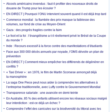
Alcools américains invendus : faut-il profiter des nouveaux droits de
douane de Trump pour les écouler ?
EN DIRECT | Pourquoi l’ONU intervient souvent quand il est déjà trop tard
Commerce mondial : la flambée des prix masque la faiblesse des
volumes, sur fond de crise au Moyen-Orient
Gaza : des progrès fragiles contre la faim
Le foot et la foi : l’évangélisme a-t-il réellement privé le Brésil de la Coupe
du monde ?
Inde : Recours excessif à la force contre des manifestations d’étudiants
Face aux 300 000 décès annuels par noyade, l’OMS dévoile un plan de
prévention
EN DIRECT | Comment mieux empêcher les différends de dégénérer en
conflits ?
« Taxi Driver » : en 1976, le film de Martin Scorsese annonçait déjà
la manosphère
La saga One Piece peut nous aider à comprendre les alternatives à
l’entreprise traditionnelle, avec Luffy contre le Gouvernement Mondial
Transparence salariale : une avancée en demi-teinte
En Australie, 85 % des enfants utilisent encore les réseaux sociaux malgré
leur interdiction : est-ce déjà un échec ?
Comprendre l’effet des canicules sur la biodiversité du littoral avec les