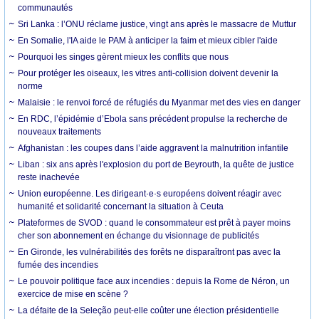
communautés
Sri Lanka : l’ONU réclame justice, vingt ans après le massacre de Muttur
En Somalie, l'IA aide le PAM à anticiper la faim et mieux cibler l'aide
Pourquoi les singes gèrent mieux les conflits que nous
Pour protéger les oiseaux, les vitres anti-collision doivent devenir la
norme
Malaisie : le renvoi forcé de réfugiés du Myanmar met des vies en danger
En RDC, l’épidémie d’Ebola sans précédent propulse la recherche de
nouveaux traitements
Afghanistan : les coupes dans l’aide aggravent la malnutrition infantile
Liban : six ans après l'explosion du port de Beyrouth, la quête de justice
reste inachevée
Union européenne. Les dirigeant·e·s européens doivent réagir avec
humanité et solidarité concernant la situation à Ceuta
Plateformes de SVOD : quand le consommateur est prêt à payer moins
cher son abonnement en échange du visionnage de publicités
En Gironde, les vulnérabilités des forêts ne disparaîtront pas avec la
fumée des incendies
Le pouvoir politique face aux incendies : depuis la Rome de Néron, un
exercice de mise en scène ?
La défaite de la Seleção peut-elle coûter une élection présidentielle