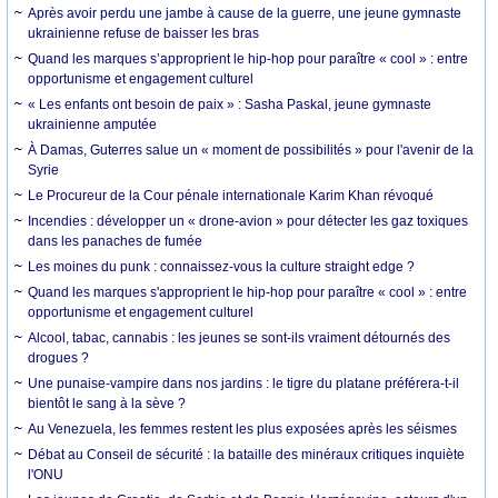
Après avoir perdu une jambe à cause de la guerre, une jeune gymnaste
ukrainienne refuse de baisser les bras
Quand les marques s’approprient le hip-hop pour paraître « cool » : entre
opportunisme et engagement culturel
« Les enfants ont besoin de paix » : Sasha Paskal, jeune gymnaste
ukrainienne amputée
À Damas, Guterres salue un « moment de possibilités » pour l'avenir de la
Syrie
Le Procureur de la Cour pénale internationale Karim Khan révoqué
Incendies : développer un « drone-avion » pour détecter les gaz toxiques
dans les panaches de fumée
Les moines du punk : connaissez-vous la culture straight edge ?
Quand les marques s'approprient le hip-hop pour paraître « cool » : entre
opportunisme et engagement culturel
Alcool, tabac, cannabis : les jeunes se sont-ils vraiment détournés des
drogues ?
Une punaise-vampire dans nos jardins : le tigre du platane préférera-t-il
bientôt le sang à la sève ?
Au Venezuela, les femmes restent les plus exposées après les séismes
Débat au Conseil de sécurité : la bataille des minéraux critiques inquiète
l'ONU