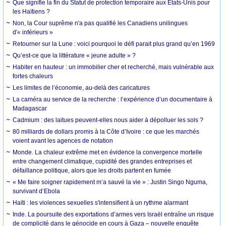
Que signifie la fin du Statut de protection temporaire aux États-Unis pour
les Haïtiens ?
Non, la Cour suprême n'a pas qualifié les Canadiens unilingues
d'« inférieurs »
Retourner sur la Lune : voici pourquoi le défi parait plus grand qu’en 1969
Qu’est-ce que la littérature « jeune adulte » ?
Habiter en hauteur : un immobilier cher et recherché, mais vulnérable aux
fortes chaleurs
Les limites de l’économie, au-delà des caricatures
La caméra au service de la recherche : l’expérience d’un documentaire à
Madagascar
Cadmium : des laitues peuvent-elles nous aider à dépolluer les sols ?
80 milliards de dollars promis à la Côte d’Ivoire : ce que les marchés
voient avant les agences de notation
Monde. La chaleur extrême met en évidence la convergence mortelle
entre changement climatique, cupidité des grandes entreprises et
défaillance politique, alors que les droits partent en fumée
« Me faire soigner rapidement m’a sauvé la vie » : Justin Singo Nguma,
survivant d’Ebola
Haïti : les violences sexuelles s'intensifient à un rythme alarmant
Inde. La poursuite des exportations d’armes vers Israël entraîne un risque
de complicité dans le génocide en cours à Gaza – nouvelle enquête