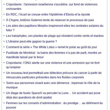
Cisjordanie : l'annexion israélienne s'accélère, sur fond de violences
croissantes
En RDC, l’écart se creuse entre l’épidémie d’Ebola et la riposte
À Chypre, António Guterres tente de relancer le processus de paix
Les ailes des papillons Morpho inspireront-elles les centrales solaires du
futur ?
Les halophytes, ces plantes de plage qui résistent contre vents et marées
L’Ukraine peut-elle gagner la guerre ?
Comment la série « The White Lotus » remet le polar au goût du jour
Fusillade de Montréal : la haine des femmes n’a pas de parti, montre un
manifeste laissé par le tireur
Cisjordanie: l’ONU alerte sur une violence et une annexion qui ne font
qu’empirer
Un nouveau test permettrait une détection précoce du cancer à partir de
minuscules particules présentes dans les fluides corporels
Soins aux personnes vivant avec une démence : repenser le rôle de la
musique
Un étage de fusée SpaceX va percuter la Lune… Un accident qui pose
déjà des questions de droit spatial
Femmes sur les conseils d’administration : du prestige… au détriment du
pouvoir