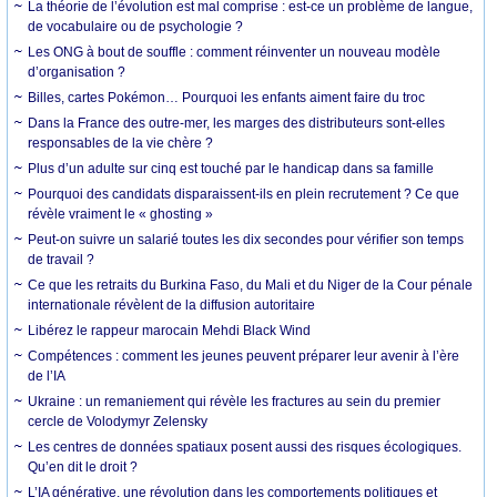
La théorie de l’évolution est mal comprise : est-ce un problème de langue,
de vocabulaire ou de psychologie ?
Les ONG à bout de souffle : comment réinventer un nouveau modèle
d’organisation ?
Billes, cartes Pokémon… Pourquoi les enfants aiment faire du troc
Dans la France des outre-mer, les marges des distributeurs sont-elles
responsables de la vie chère ?
Plus d’un adulte sur cinq est touché par le handicap dans sa famille
Pourquoi des candidats disparaissent-ils en plein recrutement ? Ce que
révèle vraiment le « ghosting »
Peut-on suivre un salarié toutes les dix secondes pour vérifier son temps
de travail ?
Ce que les retraits du Burkina Faso, du Mali et du Niger de la Cour pénale
internationale révèlent de la diffusion autoritaire
Libérez le rappeur marocain Mehdi Black Wind
Compétences : comment les jeunes peuvent préparer leur avenir à l’ère
de l’IA
Ukraine : un remaniement qui révèle les fractures au sein du premier
cercle de Volodymyr Zelensky
Les centres de données spatiaux posent aussi des risques écologiques.
Qu’en dit le droit ?
L’IA générative, une révolution dans les comportements politiques et