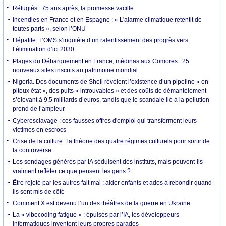
Réfugiés : 75 ans après, la promesse vacille
Incendies en France et en Espagne : « L'alarme climatique retentit de
toutes parts », selon l’ONU
Hépatite : l’OMS s’inquiète d’un ralentissement des progrès vers
l’élimination d’ici 2030
Plages du Débarquement en France, médinas aux Comores : 25
nouveaux sites inscrits au patrimoine mondial
Nigeria. Des documents de Shell révèlent l’existence d’un pipeline « en
piteux état », des puits « introuvables » et des coûts de démantèlement
s’élevant à 9,5 milliards d’euros, tandis que le scandale lié à la pollution
prend de l’ampleur
Cyberesclavage : ces fausses offres d'emploi qui transforment leurs
victimes en escrocs
Crise de la culture : la théorie des quatre régimes culturels pour sortir de
la controverse
Les sondages générés par IA séduisent des instituts, mais peuvent-ils
vraiment refléter ce que pensent les gens ?
Être rejeté par les autres fait mal : aider enfants et ados à rebondir quand
ils sont mis de côté
Comment X est devenu l’un des théâtres de la guerre en Ukraine
La « vibecoding fatigue » : épuisés par l’IA, les développeurs
informatiques inventent leurs propres parades