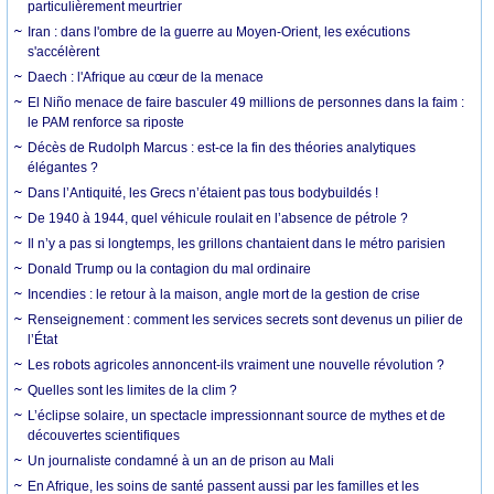
particulièrement meurtrier
Iran : dans l'ombre de la guerre au Moyen-Orient, les exécutions
s'accélèrent
Daech : l'Afrique au cœur de la menace
El Niño menace de faire basculer 49 millions de personnes dans la faim :
le PAM renforce sa riposte
Décès de Rudolph Marcus : est-ce la fin des théories analytiques
élégantes ?
Dans l’Antiquité, les Grecs n’étaient pas tous bodybuildés !
De 1940 à 1944, quel véhicule roulait en l’absence de pétrole ?
Il n’y a pas si longtemps, les grillons chantaient dans le métro parisien
Donald Trump ou la contagion du mal ordinaire
Incendies : le retour à la maison, angle mort de la gestion de crise
Renseignement : comment les services secrets sont devenus un pilier de
l’État
Les robots agricoles annoncent-ils vraiment une nouvelle révolution ?
Quelles sont les limites de la clim ?
L’éclipse solaire, un spectacle impressionnant source de mythes et de
découvertes scientifiques
Un journaliste condamné à un an de prison au Mali
En Afrique, les soins de santé passent aussi par les familles et les