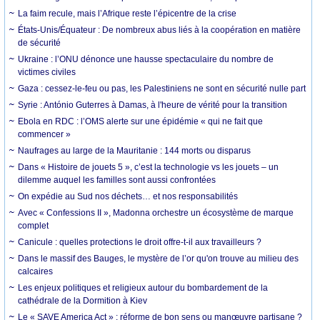
La faim recule, mais l’Afrique reste l’épicentre de la crise
États-Unis/Équateur : De nombreux abus liés à la coopération en matière
de sécurité
Ukraine : l’ONU dénonce une hausse spectaculaire du nombre de
victimes civiles
Gaza : cessez-le-feu ou pas, les Palestiniens ne sont en sécurité nulle part
Syrie : António Guterres à Damas, à l'heure de vérité pour la transition
Ebola en RDC : l’OMS alerte sur une épidémie « qui ne fait que
commencer »
Naufrages au large de la Mauritanie : 144 morts ou disparus
Dans « Histoire de jouets 5 », c’est la technologie vs les jouets – un
dilemme auquel les familles sont aussi confrontées
On expédie au Sud nos déchets… et nos responsabilités
Avec « Confessions II », Madonna orchestre un écosystème de marque
complet
Canicule : quelles protections le droit offre-t-il aux travailleurs ?
Dans le massif des Bauges, le mystère de l’or qu'on trouve au milieu des
calcaires
Les enjeux politiques et religieux autour du bombardement de la
cathédrale de la Dormition à Kiev
Le « SAVE America Act » : réforme de bon sens ou manœuvre partisane ?