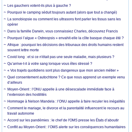
Les gauchers votent-ils plus à gauche ?
Pourquoi le camping séduit toujours autant (alors que tout a changé)
La sonobiopsie ou comment les ultrasons font parler les tissus sans les
opérer
Dans la famille Darwin, vous connaissiez Charles, découvrez Francis
Pourquoi l’algue « Ostreopsis » envahit-elle la côte basque chaque été ?
Afrique : pourquoi les décisions des tribunaux des droits humains restent
souvent lettre morte
Covid long : et si ce n'était pas une seule maladie, mais plusieurs ?
Qu’arrive-t-il à votre sang lorsque vous êtes stressé ?
« Vos trajets quotidiens sont plus dangereux que mon ancien métier »
Quel consentement autochtone ? Ce que nous apprend un exemple venu
d’ailleurs
Moyen-Orient : l’ONU appelle à une désescalade immédiate face à
l’extension des hostilités
Hommage à Nelson Mandela : l’ONU appelle à faire reculer les inégalités
Comment le mariage, le divorce et la parentalité influencent le recours au
travail autonome
Accord sur les pandémies : le chef de l'OMS presse les États d’aboutir
Conflit au Moyen-Orient : l’OMS alerte sur les conséquences humanitaires