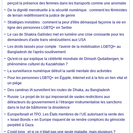
perçoit la présence des femmes dans les transports comme une anomalie
De la dignité menstruelle à la sécurité numérique : comment les féministes
de terrain redéfinissent la justice de genre
Stratégies invisibles : comment la peur d'être démasqué façonne la vie en
ligne des personnes LGBTQ+ en Serbie
Le cas de Shakira Galíndez met en lumière une crise croissante pour les
demandeurs d'asile trans vénézuéliens aux USA
Les droits laissés pour compte : l'avenir de la mobilisation LGBTQI+ au
Bangladesh de l'après-soulèvement
Qu'est-ce qui explique la célébrité mondiale de Dimash Qudaibergen, le
phénomène culturel du Kazakhstan ?
La surveillance numérique détruit la santé mentale des activistes
Pour les personnes LGBTQ+ en Égypte, Internet est à la fois un lien vital et
un piège
Des caméras IA surveillent les routes de Dhaka, au Bangladesh
Russie. Le projet de loi qui imposerait de vastes restrictions aux
détracteurs du gouvernement à l’étranger instrumentalise les sanctions
dans le but de bâillonner la dissidence
Europe/Israël et TPO. Les États membres de l’UE autorisant la vente des
« Israel Bonds » en Europe risquent de se rendre complices du génocide
perpétré à Gaza
Covid long : et si ce n’était pas une seule maladie, mais plusieurs ?