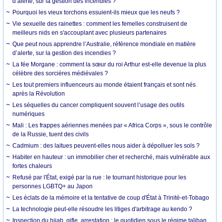
d’alerte, sur la gestion des incendies ?
Pourquoi les vieux torchons essuient-ils mieux que les neufs ?
Vie sexuelle des rainettes : comment les femelles construisent de
meilleurs nids en s'accouplant avec plusieurs partenaires
Que peut nous apprendre l’Australie, référence mondiale en matière
d’alerte, sur la gestion des incendies ?
La fée Morgane : comment la sœur du roi Arthur est-elle devenue la plus
célèbre des sorcières médiévales ?
Les tout premiers influenceurs au monde étaient français et sont nés
après la Révolution
Les séquelles du cancer compliquent souvent l’usage des outils
numériques
Mali : Les frappes aériennes menées par « Africa Corps », sous le contrôle
de la Russie, tuent des civils
Cadmium : des laitues peuvent-elles nous aider à dépolluer les sols ?
Habiter en hauteur : un immobilier cher et recherché, mais vulnérable aux
fortes chaleurs
Refusé par l'État, exigé par la rue : le tournant historique pour les
personnes LGBTQ+ au Japon
Les éclats de la mémoire et la tentative de coup d'État à Trinité-et-Tobago
La technologie peut-elle résoudre les litiges d'arbitrage au kendo ?
Inspection du hijab, gifle, arrestation : le quotidien sous le régime taliban