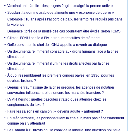
Vaccination infantile : des progrès fragiles malgré la percée antivax
Soudan : la gomme arabique alimente une « économie de guerre »
Colombie : 10 ans après l’accord de paix, les territoires reculés pris dans
la violence
Démence : près de la moitié des cas pourraient être évités, selon l’OMS
Climat : l’ONU confie à l’IA la traque des fuites de méthane
Golfe persique : le chef de l’ONU appelle à revenir au dialogue
Un documentaire immersif consacré aux droits humains face à la crise
climatique
Un documentaire immersif illumine les droits affectés par la crise
climatique
À quoi ressemblaient les premiers congés payés, en 1936, pour les
ouvriers bretons ?
Depuis le traumatisme de la crise grecque, les agences de notation
souveraine influencent-elles encore les marchés financiers ?
LVMH Kering : quelles bascules stratégiques attendre chez les
conglomérats du luxe ?
Faire les saisons en camion : « devenir adulte » autrement ?
En Méditerranée, les poissons fuient la chaleur, mais pas nécessairement
comme on s’y attendrait
Le Canada à l’Eurovision : le choix de la langue, une question politique