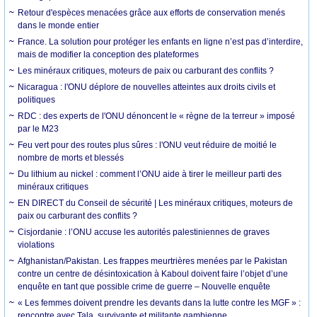
Retour d'espèces menacées grâce aux efforts de conservation menés
dans le monde entier
France. La solution pour protéger les enfants en ligne n’est pas d’interdire,
mais de modifier la conception des plateformes
Les minéraux critiques, moteurs de paix ou carburant des conflits ?
Nicaragua : l'ONU déplore de nouvelles atteintes aux droits civils et
politiques
RDC : des experts de l'ONU dénoncent le « règne de la terreur » imposé
par le M23
Feu vert pour des routes plus sûres : l'ONU veut réduire de moitié le
nombre de morts et blessés
Du lithium au nickel : comment l’ONU aide à tirer le meilleur parti des
minéraux critiques
EN DIRECT du Conseil de sécurité | Les minéraux critiques, moteurs de
paix ou carburant des conflits ?
Cisjordanie : l’ONU accuse les autorités palestiniennes de graves
violations
Afghanistan/Pakistan. Les frappes meurtrières menées par le Pakistan
contre un centre de désintoxication à Kaboul doivent faire l’objet d’une
enquête en tant que possible crime de guerre – Nouvelle enquête
« Les femmes doivent prendre les devants dans la lutte contre les MGF » :
rencontre avec Tala, survivante et militante gambienne