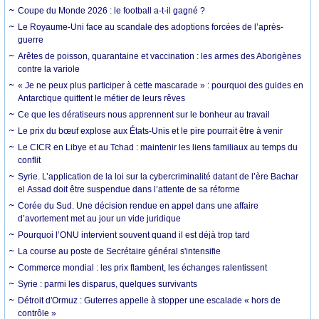
Coupe du Monde 2026 : le football a-t-il gagné ?
Le Royaume-Uni face au scandale des adoptions forcées de l’après-
guerre
Arêtes de poisson, quarantaine et vaccination : les armes des Aborigènes
contre la variole
« Je ne peux plus participer à cette mascarade » : pourquoi des guides en
Antarctique quittent le métier de leurs rêves
Ce que les dératiseurs nous apprennent sur le bonheur au travail
Le prix du bœuf explose aux États-Unis et le pire pourrait être à venir
Le CICR en Libye et au Tchad : maintenir les liens familiaux au temps du
conflit
Syrie. L’application de la loi sur la cybercriminalité datant de l’ère Bachar
el Assad doit être suspendue dans l’attente de sa réforme
Corée du Sud. Une décision rendue en appel dans une affaire
d’avortement met au jour un vide juridique
Pourquoi l’ONU intervient souvent quand il est déjà trop tard
La course au poste de Secrétaire général s'intensifie
Commerce mondial : les prix flambent, les échanges ralentissent
Syrie : parmi les disparus, quelques survivants
Détroit d'Ormuz : Guterres appelle à stopper une escalade « hors de
contrôle »