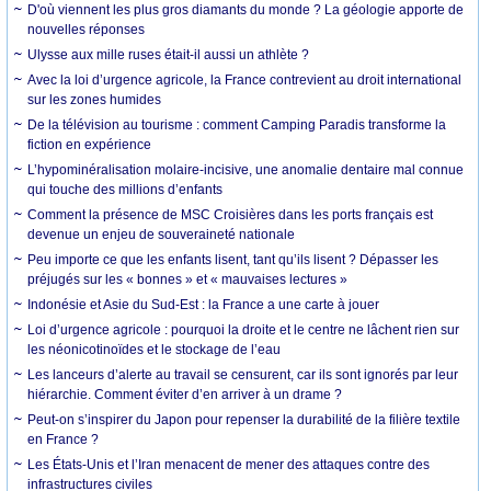
D'où viennent les plus gros diamants du monde ? La géologie apporte de
nouvelles réponses
Ulysse aux mille ruses était-il aussi un athlète ?
Avec la loi d’urgence agricole, la France contrevient au droit international
sur les zones humides
De la télévision au tourisme : comment Camping Paradis transforme la
fiction en expérience
L’hypominéralisation molaire-incisive, une anomalie dentaire mal connue
qui touche des millions d’enfants
Comment la présence de MSC Croisières dans les ports français est
devenue un enjeu de souveraineté nationale
Peu importe ce que les enfants lisent, tant qu’ils lisent ? Dépasser les
préjugés sur les « bonnes » et « mauvaises lectures »
Indonésie et Asie du Sud-Est : la France a une carte à jouer
Loi d’urgence agricole : pourquoi la droite et le centre ne lâchent rien sur
les néonicotinoïdes et le stockage de l’eau
Les lanceurs d’alerte au travail se censurent, car ils sont ignorés par leur
hiérarchie. Comment éviter d’en arriver à un drame ?
Peut-on s’inspirer du Japon pour repenser la durabilité de la filière textile
en France ?
Les États-Unis et l’Iran menacent de mener des attaques contre des
infrastructures civiles