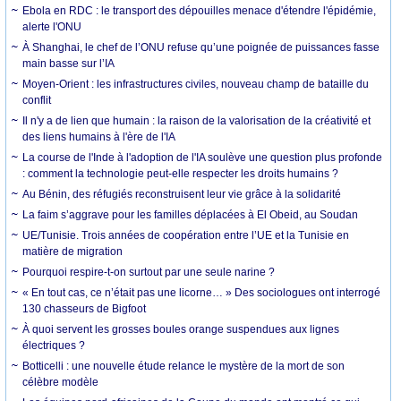
Ebola en RDC : le transport des dépouilles menace d'étendre l'épidémie,
alerte l'ONU
À Shanghai, le chef de l’ONU refuse qu’une poignée de puissances fasse
main basse sur l’IA
Moyen-Orient : les infrastructures civiles, nouveau champ de bataille du
conflit
Il n'y a de lien que humain : la raison de la valorisation de la créativité et
des liens humains à l'ère de l'IA
La course de l'Inde à l'adoption de l'IA soulève une question plus profonde
: comment la technologie peut-elle respecter les droits humains ?
Au Bénin, des réfugiés reconstruisent leur vie grâce à la solidarité
La faim s’aggrave pour les familles déplacées à El Obeid, au Soudan
UE/Tunisie. Trois années de coopération entre l’UE et la Tunisie en
matière de migration
Pourquoi respire-t-on surtout par une seule narine ?
« En tout cas, ce n’était pas une licorne… » Des sociologues ont interrogé
130 chasseurs de Bigfoot
À quoi servent les grosses boules orange suspendues aux lignes
électriques ?
Botticelli : une nouvelle étude relance le mystère de la mort de son
célèbre modèle