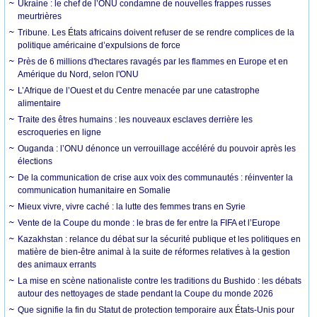
Ukraine : le chef de l’ONU condamne de nouvelles frappes russes
meurtrières
Tribune. Les États africains doivent refuser de se rendre complices de la
politique américaine d’expulsions de force
Près de 6 millions d'hectares ravagés par les flammes en Europe et en
Amérique du Nord, selon l'ONU
L’Afrique de l’Ouest et du Centre menacée par une catastrophe
alimentaire
Traite des êtres humains : les nouveaux esclaves derrière les
escroqueries en ligne
Ouganda : l’ONU dénonce un verrouillage accéléré du pouvoir après les
élections
De la communication de crise aux voix des communautés : réinventer la
communication humanitaire en Somalie
Mieux vivre, vivre caché : la lutte des femmes trans en Syrie
Vente de la Coupe du monde : le bras de fer entre la FIFA et l’Europe
Kazakhstan : relance du débat sur la sécurité publique et les politiques en
matière de bien-être animal à la suite de réformes relatives à la gestion
des animaux errants
La mise en scène nationaliste contre les traditions du Bushido : les débats
autour des nettoyages de stade pendant la Coupe du monde 2026
Que signifie la fin du Statut de protection temporaire aux États-Unis pour