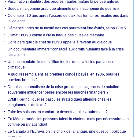
Vaccination infantile : des progrès fragiles malgré la percée antivax
Soudan : la gomme arabique alimente une « économie de guerre »
Colombie : 10 ans après l’accord de paix, les territoires reculés pris dans
la violence
Démence : près de la moitié des cas pourraient être évités, selon l’OMS
Climat : l’ONU confie à l’IA la traque des fuites de méthane
Golfe persique : le chef de l’ONU appelle à revenir au dialogue
Un documentaire immersif consacré aux droits humains face à la crise
climatique
Un documentaire immersif illumine les droits affectés par la crise
climatique
À quoi ressemblaient les premiers congés payés, en 1936, pour les
ouvriers bretons ?
Depuis le traumatisme de la crise grecque, les agences de notation
souveraine influencent-elles encore les marchés financiers ?
LVMH Kering : quelles bascules stratégiques attendre chez les
conglomérats du luxe ?
Faire les saisons en camion : « devenir adulte » autrement ?
En Méditerranée, les poissons fuient la chaleur, mais pas nécessairement
comme on s’y attendrait
Le Canada à l’Eurovision : le choix de la langue, une question politique
cruciale