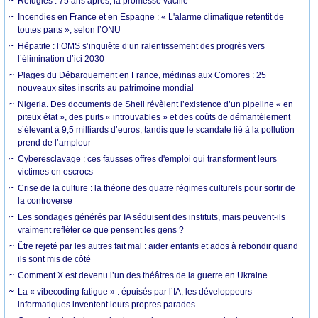
Réfugiés : 75 ans après, la promesse vacille
Incendies en France et en Espagne : « L'alarme climatique retentit de
toutes parts », selon l’ONU
Hépatite : l’OMS s’inquiète d’un ralentissement des progrès vers
l’élimination d’ici 2030
Plages du Débarquement en France, médinas aux Comores : 25
nouveaux sites inscrits au patrimoine mondial
Nigeria. Des documents de Shell révèlent l’existence d’un pipeline « en
piteux état », des puits « introuvables » et des coûts de démantèlement
s’élevant à 9,5 milliards d’euros, tandis que le scandale lié à la pollution
prend de l’ampleur
Cyberesclavage : ces fausses offres d'emploi qui transforment leurs
victimes en escrocs
Crise de la culture : la théorie des quatre régimes culturels pour sortir de
la controverse
Les sondages générés par IA séduisent des instituts, mais peuvent-ils
vraiment refléter ce que pensent les gens ?
Être rejeté par les autres fait mal : aider enfants et ados à rebondir quand
ils sont mis de côté
Comment X est devenu l’un des théâtres de la guerre en Ukraine
La « vibecoding fatigue » : épuisés par l’IA, les développeurs
informatiques inventent leurs propres parades