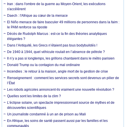
Iran : dans l'ombre de la guerre au Moyen-Orient, les exécutions
s'accélèrent
Daech : l'Afrique au cœur de la menace
El Niño menace de faire basculer 49 millions de personnes dans la faim :
le PAM renforce sa riposte
Décès de Rudolph Marcus : est-ce la fin des théories analytiques
élégantes ?
Dans l’Antiquité, les Grecs n’étaient pas tous bodybuildés !
De 1940 à 1944, quel véhicule roulait en l’absence de pétrole ?
Il n’y a pas si longtemps, les grillons chantaient dans le métro parisien
Donald Trump ou la contagion du mal ordinaire
Incendies : le retour à la maison, angle mort de la gestion de crise
Renseignement : comment les services secrets sont devenus un pilier de
l’État
Les robots agricoles annoncent-ils vraiment une nouvelle révolution ?
Quelles sont les limites de la clim ?
L’éclipse solaire, un spectacle impressionnant source de mythes et de
découvertes scientifiques
Un journaliste condamné à un an de prison au Mali
En Afrique, les soins de santé passent aussi par les familles et les
communautés