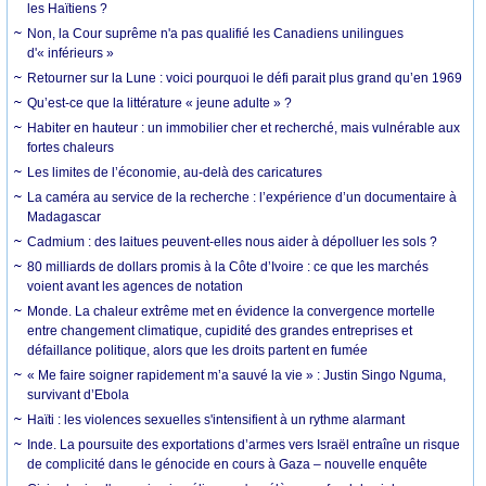
les Haïtiens ?
Non, la Cour suprême n'a pas qualifié les Canadiens unilingues
d'« inférieurs »
Retourner sur la Lune : voici pourquoi le défi parait plus grand qu’en 1969
Qu’est-ce que la littérature « jeune adulte » ?
Habiter en hauteur : un immobilier cher et recherché, mais vulnérable aux
fortes chaleurs
Les limites de l’économie, au-delà des caricatures
La caméra au service de la recherche : l’expérience d’un documentaire à
Madagascar
Cadmium : des laitues peuvent-elles nous aider à dépolluer les sols ?
80 milliards de dollars promis à la Côte d’Ivoire : ce que les marchés
voient avant les agences de notation
Monde. La chaleur extrême met en évidence la convergence mortelle
entre changement climatique, cupidité des grandes entreprises et
défaillance politique, alors que les droits partent en fumée
« Me faire soigner rapidement m’a sauvé la vie » : Justin Singo Nguma,
survivant d’Ebola
Haïti : les violences sexuelles s'intensifient à un rythme alarmant
Inde. La poursuite des exportations d’armes vers Israël entraîne un risque
de complicité dans le génocide en cours à Gaza – nouvelle enquête