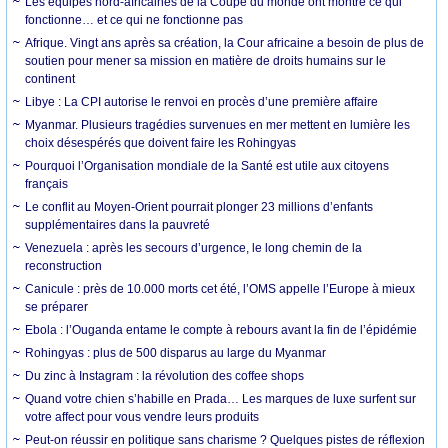
Les équipes nord-africaines de la Coupe du monde ont montré ce qui
fonctionne… et ce qui ne fonctionne pas
Afrique. Vingt ans après sa création, la Cour africaine a besoin de plus de
soutien pour mener sa mission en matière de droits humains sur le
continent
Libye : La CPI autorise le renvoi en procès d’une première affaire
Myanmar. Plusieurs tragédies survenues en mer mettent en lumière les
choix désespérés que doivent faire les Rohingyas
Pourquoi l’Organisation mondiale de la Santé est utile aux citoyens
français
Le conflit au Moyen-Orient pourrait plonger 23 millions d’enfants
supplémentaires dans la pauvreté
Venezuela : après les secours d’urgence, le long chemin de la
reconstruction
Canicule : près de 10.000 morts cet été, l’OMS appelle l’Europe à mieux
se préparer
Ebola : l’Ouganda entame le compte à rebours avant la fin de l’épidémie
Rohingyas : plus de 500 disparus au large du Myanmar
Du zinc à Instagram : la révolution des coffee shops
Quand votre chien s’habille en Prada… Les marques de luxe surfent sur
votre affect pour vous vendre leurs produits
Peut-on réussir en politique sans charisme ? Quelques pistes de réflexion