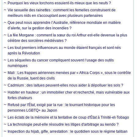
Pourquoi les vieux torchons essuient-ils mieux que les neufs ?
Vie sexuelle des rainettes : comment les femelles construisent de
meilleurs nids en s'accouplant avec plusieurs partenaires
Que peut nous apprendre l’Australie, référence mondiale en matière
d’alerte, sur la gestion des incendies ?
La fée Morgane : comment la sœur du roi Arthur est-elle devenue la plus
célèbre des sorcières médiévales ?
Les tout premiers influenceurs au monde étaient français et sont nés
après la Révolution
Les séquelles du cancer compliquent souvent l’usage des outils
numériques
Mali : Les frappes aériennes menées par « Africa Corps », sous le contrôle
de la Russie, tuent des civils
Cadmium : des laitues peuvent-elles nous aider à dépolluer les sols ?
Habiter en hauteur : un immobilier cher et recherché, mais vulnérable aux
fortes chaleurs
Refusé par l'État, exigé par la rue : le tournant historique pour les
personnes LGBTQ+ au Japon
Les éclats de la mémoire et la tentative de coup d'État à Trinité-et-Tobago
La technologie peut-elle résoudre les litiges d'arbitrage au kendo ?
Inspection du hijab, gifle, arrestation : le quotidien sous le régime taliban