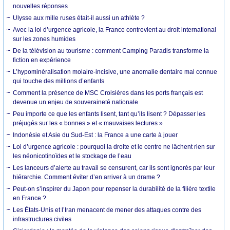
nouvelles réponses
Ulysse aux mille ruses était-il aussi un athlète ?
Avec la loi d’urgence agricole, la France contrevient au droit international
sur les zones humides
De la télévision au tourisme : comment Camping Paradis transforme la
fiction en expérience
L’hypominéralisation molaire-incisive, une anomalie dentaire mal connue
qui touche des millions d’enfants
Comment la présence de MSC Croisières dans les ports français est
devenue un enjeu de souveraineté nationale
Peu importe ce que les enfants lisent, tant qu’ils lisent ? Dépasser les
préjugés sur les « bonnes » et « mauvaises lectures »
Indonésie et Asie du Sud-Est : la France a une carte à jouer
Loi d’urgence agricole : pourquoi la droite et le centre ne lâchent rien sur
les néonicotinoïdes et le stockage de l’eau
Les lanceurs d’alerte au travail se censurent, car ils sont ignorés par leur
hiérarchie. Comment éviter d’en arriver à un drame ?
Peut-on s’inspirer du Japon pour repenser la durabilité de la filière textile
en France ?
Les États-Unis et l’Iran menacent de mener des attaques contre des
infrastructures civiles