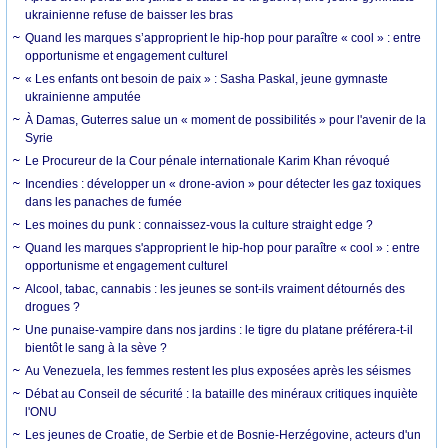
ukrainienne refuse de baisser les bras
Quand les marques s’approprient le hip-hop pour paraître « cool » : entre
opportunisme et engagement culturel
« Les enfants ont besoin de paix » : Sasha Paskal, jeune gymnaste
ukrainienne amputée
À Damas, Guterres salue un « moment de possibilités » pour l'avenir de la
Syrie
Le Procureur de la Cour pénale internationale Karim Khan révoqué
Incendies : développer un « drone-avion » pour détecter les gaz toxiques
dans les panaches de fumée
Les moines du punk : connaissez-vous la culture straight edge ?
Quand les marques s'approprient le hip-hop pour paraître « cool » : entre
opportunisme et engagement culturel
Alcool, tabac, cannabis : les jeunes se sont-ils vraiment détournés des
drogues ?
Une punaise-vampire dans nos jardins : le tigre du platane préférera-t-il
bientôt le sang à la sève ?
Au Venezuela, les femmes restent les plus exposées après les séismes
Débat au Conseil de sécurité : la bataille des minéraux critiques inquiète
l'ONU
Les jeunes de Croatie, de Serbie et de Bosnie-Herzégovine, acteurs d'un