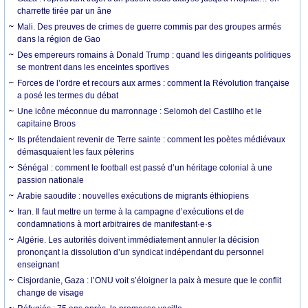
charrette tirée par un âne
Mali. Des preuves de crimes de guerre commis par des groupes armés
dans la région de Gao
Des empereurs romains à Donald Trump : quand les dirigeants politiques
se montrent dans les enceintes sportives
Forces de l’ordre et recours aux armes : comment la Révolution française
a posé les termes du débat
Une icône méconnue du marronnage : Selomoh del Castilho et le
capitaine Broos
Ils prétendaient revenir de Terre sainte : comment les poètes médiévaux
démasquaient les faux pèlerins
Sénégal : comment le football est passé d’un héritage colonial à une
passion nationale
Arabie saoudite : nouvelles exécutions de migrants éthiopiens
Iran. Il faut mettre un terme à la campagne d’exécutions et de
condamnations à mort arbitraires de manifestant·e·s
Algérie. Les autorités doivent immédiatement annuler la décision
prononçant la dissolution d’un syndicat indépendant du personnel
enseignant
Cisjordanie, Gaza : l’ONU voit s’éloigner la paix à mesure que le conflit
change de visage