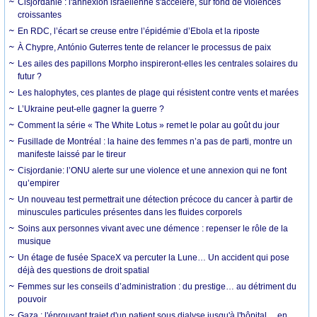
Cisjordanie : l'annexion israélienne s'accélère, sur fond de violences
croissantes
En RDC, l’écart se creuse entre l’épidémie d’Ebola et la riposte
À Chypre, António Guterres tente de relancer le processus de paix
Les ailes des papillons Morpho inspireront-elles les centrales solaires du
futur ?
Les halophytes, ces plantes de plage qui résistent contre vents et marées
L’Ukraine peut-elle gagner la guerre ?
Comment la série « The White Lotus » remet le polar au goût du jour
Fusillade de Montréal : la haine des femmes n’a pas de parti, montre un
manifeste laissé par le tireur
Cisjordanie: l’ONU alerte sur une violence et une annexion qui ne font
qu’empirer
Un nouveau test permettrait une détection précoce du cancer à partir de
minuscules particules présentes dans les fluides corporels
Soins aux personnes vivant avec une démence : repenser le rôle de la
musique
Un étage de fusée SpaceX va percuter la Lune… Un accident qui pose
déjà des questions de droit spatial
Femmes sur les conseils d’administration : du prestige… au détriment du
pouvoir
Gaza : l'éprouvant trajet d'un patient sous dialyse jusqu'à l'hôpital… en