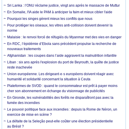
Sri Lanka : l’ONU réclame justice, vingt ans après le massacre de Muttur
En Somalie, l'IA aide le PAM à anticiper la faim et mieux cibler l'aide
Pourquoi les singes gèrent mieux les conflits que nous
Pour protéger les oiseaux, les vitres anti-collision doivent devenir la
norme
Malaisie : le renvoi forcé de réfugiés du Myanmar met des vies en danger
En RDC, l’épidémie d’Ebola sans précédent propulse la recherche de
nouveaux traitements
Afghanistan : les coupes dans l’aide aggravent la malnutrition infantile
Liban : six ans après l'explosion du port de Beyrouth, la quête de justice
reste inachevée
Union européenne. Les dirigeant·e·s européens doivent réagir avec
humanité et solidarité concernant la situation à Ceuta
Plateformes de SVOD : quand le consommateur est prêt à payer moins
cher son abonnement en échange du visionnage de publicités
En Gironde, les vulnérabilités des forêts ne disparaîtront pas avec la
fumée des incendies
Le pouvoir politique face aux incendies : depuis la Rome de Néron, un
exercice de mise en scène ?
La défaite de la Seleção peut-elle coûter une élection présidentielle
au Brésil ?