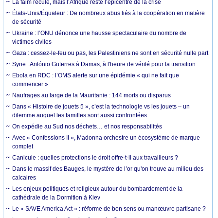
La faim recule, mais l’Afrique reste l’épicentre de la crise
États-Unis/Équateur : De nombreux abus liés à la coopération en matière
de sécurité
Ukraine : l’ONU dénonce une hausse spectaculaire du nombre de
victimes civiles
Gaza : cessez-le-feu ou pas, les Palestiniens ne sont en sécurité nulle part
Syrie : António Guterres à Damas, à l'heure de vérité pour la transition
Ebola en RDC : l’OMS alerte sur une épidémie « qui ne fait que
commencer »
Naufrages au large de la Mauritanie : 144 morts ou disparus
Dans « Histoire de jouets 5 », c’est la technologie vs les jouets – un
dilemme auquel les familles sont aussi confrontées
On expédie au Sud nos déchets… et nos responsabilités
Avec « Confessions II », Madonna orchestre un écosystème de marque
complet
Canicule : quelles protections le droit offre-t-il aux travailleurs ?
Dans le massif des Bauges, le mystère de l’or qu'on trouve au milieu des
calcaires
Les enjeux politiques et religieux autour du bombardement de la
cathédrale de la Dormition à Kiev
Le « SAVE America Act » : réforme de bon sens ou manœuvre partisane ?