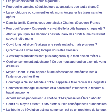
Les gauchers votent-ils plus à gauche ?
Pourquoi le camping séduit toujours autant (alors que tout a changé)
La sonobiopsie ou comment les ultrasons font parler les tissus sans les
opérer
Dans la famille Darwin, vous connaissiez Charles, découvrez Francis
Pourquoi l’algue « Ostreopsis » envahit-elle la côte basque chaque été ?
Afrique : pourquoi les décisions des tribunaux des droits humains restent
souvent lettre morte
Covid long : et si ce n'était pas une seule maladie, mais plusieurs ?
Qu’arrive-t-il à votre sang lorsque vous êtes stressé ?
« Vos trajets quotidiens sont plus dangereux que mon ancien métier »
Quel consentement autochtone ? Ce que nous apprend un exemple venu
d’ailleurs
Moyen-Orient : l’ONU appelle à une désescalade immédiate face à
l’extension des hostilités
Hommage à Nelson Mandela : l’ONU appelle à faire reculer les inégalités
Comment le mariage, le divorce et la parentalité influencent le recours au
travail autonome
Accord sur les pandémies : le chef de l'OMS presse les États d’aboutir
Conflit au Moyen-Orient : l’OMS alerte sur les conséquences humanitaires
La théorie de l’évolution est mal comprise : est-ce un problème de langue,