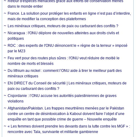
Retour d'espèces menacées grâce aux efforts de conservation menés
dans le monde entier
France. La solution pour protéger les enfants en ligne n’est pas d’interdire,
mais de modifier la conception des plateformes
Les minéraux critiques, moteurs de paix ou carburant des conflits ?
Nicaragua : l'ONU déplore de nouvelles atteintes aux droits civils et
politiques
RDC : des experts de l'ONU dénoncent le « règne de la terreur » imposé
par le M23
Feu vert pour des routes plus sûres : l'ONU veut réduire de moitié le
nombre de morts et blessés
Du lithium au nickel : comment l’ONU aide à tirer le meilleur parti des
minéraux critiques
EN DIRECT du Conseil de sécurité | Les minéraux critiques, moteurs de
paix ou carburant des conflits ?
Cisjordanie : l’ONU accuse les autorités palestiniennes de graves
violations
Afghanistan/Pakistan. Les frappes meurtrières menées par le Pakistan
contre un centre de désintoxication à Kaboul doivent faire l’objet d’une
enquête en tant que possible crime de guerre – Nouvelle enquête
« Les femmes doivent prendre les devants dans la lutte contre les MGF » :
rencontre avec Tala, survivante et militante gambienne