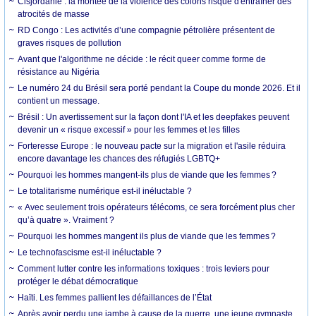
Cisjordanie : la montée de la violence des colons risque d'entraîner des
atrocités de masse
RD Congo : Les activités d’une compagnie pétrolière présentent de
graves risques de pollution
Avant que l'algorithme ne décide : le récit queer comme forme de
résistance au Nigéria
Le numéro 24 du Brésil sera porté pendant la Coupe du monde 2026. Et il
contient un message.
Brésil : Un avertissement sur la façon dont l'IA et les deepfakes peuvent
devenir un « risque excessif » pour les femmes et les filles
Forteresse Europe : le nouveau pacte sur la migration et l'asile réduira
encore davantage les chances des réfugiés LGBTQ+
Pourquoi les hommes mangent-ils plus de viande que les femmes ?
Le totalitarisme numérique est-il inéluctable ?
« Avec seulement trois opérateurs télécoms, ce sera forcément plus cher
qu’à quatre ». Vraiment ?
Pourquoi les hommes mangent ils plus de viande que les femmes ?
Le technofascisme est-il inéluctable ?
Comment lutter contre les informations toxiques : trois leviers pour
protéger le débat démocratique
Haïti. Les femmes pallient les défaillances de l’État
Après avoir perdu une jambe à cause de la guerre, une jeune gymnaste