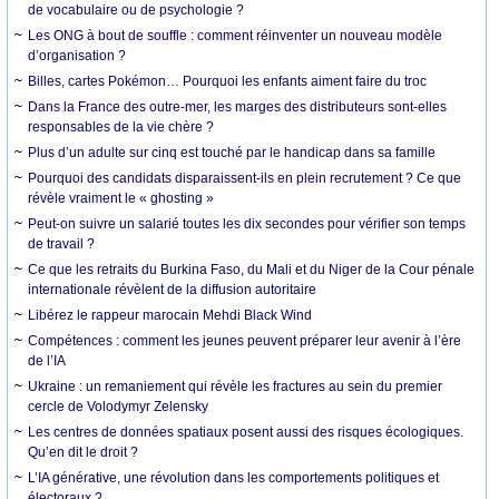
de vocabulaire ou de psychologie ?
Les ONG à bout de souffle : comment réinventer un nouveau modèle
d’organisation ?
Billes, cartes Pokémon… Pourquoi les enfants aiment faire du troc
Dans la France des outre-mer, les marges des distributeurs sont-elles
responsables de la vie chère ?
Plus d’un adulte sur cinq est touché par le handicap dans sa famille
Pourquoi des candidats disparaissent-ils en plein recrutement ? Ce que
révèle vraiment le « ghosting »
Peut-on suivre un salarié toutes les dix secondes pour vérifier son temps
de travail ?
Ce que les retraits du Burkina Faso, du Mali et du Niger de la Cour pénale
internationale révèlent de la diffusion autoritaire
Libérez le rappeur marocain Mehdi Black Wind
Compétences : comment les jeunes peuvent préparer leur avenir à l’ère
de l’IA
Ukraine : un remaniement qui révèle les fractures au sein du premier
cercle de Volodymyr Zelensky
Les centres de données spatiaux posent aussi des risques écologiques.
Qu’en dit le droit ?
L’IA générative, une révolution dans les comportements politiques et
électoraux ?