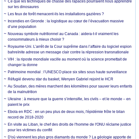
Ce que les techniques de chasse des rapaces pourraient nous apprendre
sur les dinosaures
Les feux de forêt menacent-ils les installations gazières ?
Incendies en Gironde : la logistique au cœur de l’évacuation massive
d’une population
Nouveau symbole nutritionnel au Canada : aidera-t-il vraiment les
consommateurs à mieux choisir ?
Royaume-Uni. L’arrêt de la Cour suprême dans l’affaire du logiciel espion
bahreïnite adresse un message clair contre la répression transnationale
VIH : la riposte mondiale vacille au moment où la science promettait de
changer la donne
Patrimoine mondial : l’UNESCO place six sites sous haute surveillance
Réfugié devenu star du basket, Wenyen Gabriel rejoint le HCR
Au Soudan, des mères marchent des kilomètres pour sauver leurs enfants
de la malnutrition
Ukraine : à mesure que la guerre s’intensifie, les civils – et le monde – en
paient le prix
Ebola en RDC : en un peu plus de deux mois, l'épidémie frôle le bilan
record de 2018-2020
En visite au Liban, le chef des droits de l'homme de l'ONU réclame justice
pour les victimes du conflit
D'où viennent les plus gros diamants du monde ? La géologie apporte de