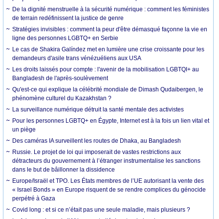
De la dignité menstruelle à la sécurité numérique : comment les féministes
de terrain redéfinissent la justice de genre
Stratégies invisibles : comment la peur d'être démasqué façonne la vie en
ligne des personnes LGBTQ+ en Serbie
Le cas de Shakira Galíndez met en lumière une crise croissante pour les
demandeurs d'asile trans vénézuéliens aux USA
Les droits laissés pour compte : l'avenir de la mobilisation LGBTQI+ au
Bangladesh de l'après-soulèvement
Qu'est-ce qui explique la célébrité mondiale de Dimash Qudaibergen, le
phénomène culturel du Kazakhstan ?
La surveillance numérique détruit la santé mentale des activistes
Pour les personnes LGBTQ+ en Égypte, Internet est à la fois un lien vital et
un piège
Des caméras IA surveillent les routes de Dhaka, au Bangladesh
Russie. Le projet de loi qui imposerait de vastes restrictions aux
détracteurs du gouvernement à l’étranger instrumentalise les sanctions
dans le but de bâillonner la dissidence
Europe/Israël et TPO. Les États membres de l’UE autorisant la vente des
« Israel Bonds » en Europe risquent de se rendre complices du génocide
perpétré à Gaza
Covid long : et si ce n’était pas une seule maladie, mais plusieurs ?