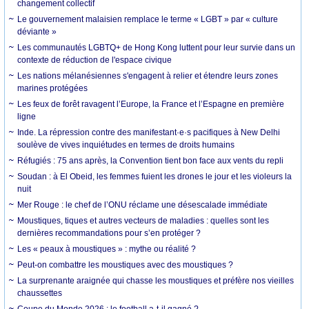
changement collectif
Le gouvernement malaisien remplace le terme « LGBT » par « culture
déviante »
Les communautés LGBTQ+ de Hong Kong luttent pour leur survie dans un
contexte de réduction de l'espace civique
Les nations mélanésiennes s'engagent à relier et étendre leurs zones
marines protégées
Les feux de forêt ravagent l’Europe, la France et l’Espagne en première
ligne
Inde. La répression contre des manifestant·e·s pacifiques à New Delhi
soulève de vives inquiétudes en termes de droits humains
Réfugiés : 75 ans après, la Convention tient bon face aux vents du repli
Soudan : à El Obeid, les femmes fuient les drones le jour et les violeurs la
nuit
Mer Rouge : le chef de l’ONU réclame une désescalade immédiate
Moustiques, tiques et autres vecteurs de maladies : quelles sont les
dernières recommandations pour s’en protéger ?
Les « peaux à moustiques » : mythe ou réalité ?
Peut-on combattre les moustiques avec des moustiques ?
La surprenante araignée qui chasse les moustiques et préfère nos vieilles
chaussettes
Coupe du Monde 2026 : le football a-t-il gagné ?