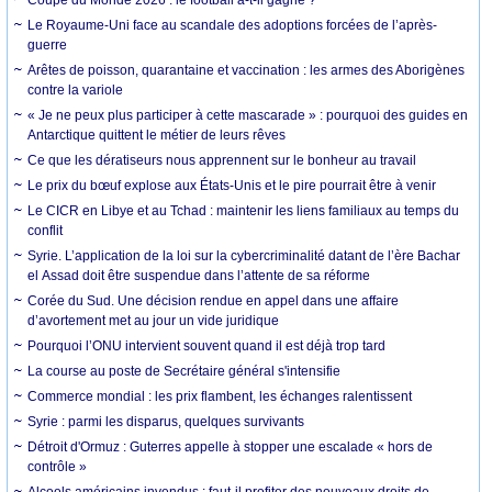
Le Royaume-Uni face au scandale des adoptions forcées de l’après-
guerre
Arêtes de poisson, quarantaine et vaccination : les armes des Aborigènes
contre la variole
« Je ne peux plus participer à cette mascarade » : pourquoi des guides en
Antarctique quittent le métier de leurs rêves
Ce que les dératiseurs nous apprennent sur le bonheur au travail
Le prix du bœuf explose aux États-Unis et le pire pourrait être à venir
Le CICR en Libye et au Tchad : maintenir les liens familiaux au temps du
conflit
Syrie. L’application de la loi sur la cybercriminalité datant de l’ère Bachar
el Assad doit être suspendue dans l’attente de sa réforme
Corée du Sud. Une décision rendue en appel dans une affaire
d’avortement met au jour un vide juridique
Pourquoi l’ONU intervient souvent quand il est déjà trop tard
La course au poste de Secrétaire général s'intensifie
Commerce mondial : les prix flambent, les échanges ralentissent
Syrie : parmi les disparus, quelques survivants
Détroit d'Ormuz : Guterres appelle à stopper une escalade « hors de
contrôle »
Alcools américains invendus : faut-il profiter des nouveaux droits de