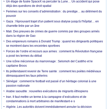
Un étage de fusée SpaceX va percuter la Lune… Un accident qui pose
déjà des questions de droit spatial
Femmes sur les conseils d’administration : du prestige… au détriment du
pouvoir
Gaza : l'éprouvant trajet d'un patient sous dialyse jusqu'à l'hôpital… en
charrette tirée par un âne
Mali. Des preuves de crimes de guerre commis par des groupes armés
dans la région de Gao
Des empereurs romains à Donald Trump : quand les dirigeants politiques
se montrent dans les enceintes sportives
Forces de l’ordre et recours aux armes : comment la Révolution française
a posé les termes du débat
Une icône méconnue du marronnage : Selomoh del Castilho et le
capitaine Broos
Ils prétendaient revenir de Terre sainte : comment les poètes médiévaux
démasquaient les faux pèlerins
Sénégal : comment le football est passé d’un héritage colonial à une
passion nationale
Arabie saoudite : nouvelles exécutions de migrants éthiopiens
Iran. Il faut mettre un terme à la campagne d’exécutions et de
condamnations à mort arbitraires de manifestant·e·s
Algérie. Les autorités doivent immédiatement annuler la décision