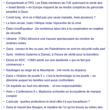
Europe/Israël et TPO. Les États membres de l’UE autorisant la vente des
« Israel Bonds » en Europe risquent de se rendre complices du génocide
perpétré à Gaza
Covid long : et si ce n’était pas une seule maladie, mais plusieurs ?
La faim recule, mais l’Afrique reste l’épicentre de la crise
États-Unis/Équateur : De nombreux abus liés à la coopération en matière
de sécurité
Ukraine : l’ONU dénonce une hausse spectaculaire du nombre de
victimes civiles
Gaza : cessez-le-feu ou pas, les Palestiniens ne sont en sécurité nulle part
Syrie : António Guterres à Damas, à l'heure de vérité pour la transition
Ebola en RDC : l’OMS alerte sur une épidémie « qui ne fait que
commencer »
Naufrages au large de la Mauritanie : 144 morts ou disparus
Dans « Histoire de jouets 5 », c’est la technologie vs les jouets – un
dilemme auquel les familles sont aussi confrontées
On expédie au Sud nos déchets… et nos responsabilités
Avec « Confessions II », Madonna orchestre un écosystème de marque
complet
Canicule : quelles protections le droit offre-t-il aux travailleurs ?
Dans le massif des Bauges, le mystère de l’or qu'on trouve au milieu des