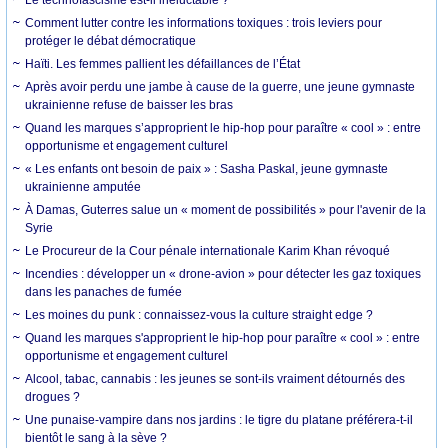
Le technofascisme est-il inéluctable ?
Comment lutter contre les informations toxiques : trois leviers pour
protéger le débat démocratique
Haïti. Les femmes pallient les défaillances de l’État
Après avoir perdu une jambe à cause de la guerre, une jeune gymnaste
ukrainienne refuse de baisser les bras
Quand les marques s’approprient le hip-hop pour paraître « cool » : entre
opportunisme et engagement culturel
« Les enfants ont besoin de paix » : Sasha Paskal, jeune gymnaste
ukrainienne amputée
À Damas, Guterres salue un « moment de possibilités » pour l'avenir de la
Syrie
Le Procureur de la Cour pénale internationale Karim Khan révoqué
Incendies : développer un « drone-avion » pour détecter les gaz toxiques
dans les panaches de fumée
Les moines du punk : connaissez-vous la culture straight edge ?
Quand les marques s'approprient le hip-hop pour paraître « cool » : entre
opportunisme et engagement culturel
Alcool, tabac, cannabis : les jeunes se sont-ils vraiment détournés des
drogues ?
Une punaise-vampire dans nos jardins : le tigre du platane préférera-t-il
bientôt le sang à la sève ?