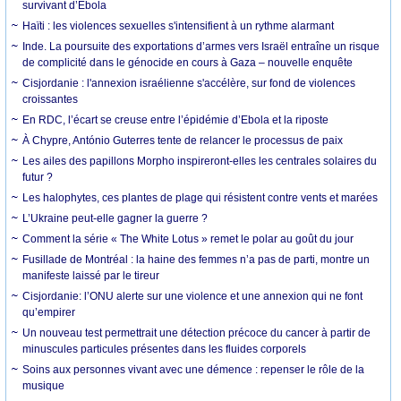
survivant d’Ebola
Haïti : les violences sexuelles s'intensifient à un rythme alarmant
Inde. La poursuite des exportations d’armes vers Israël entraîne un risque
de complicité dans le génocide en cours à Gaza – nouvelle enquête
Cisjordanie : l'annexion israélienne s'accélère, sur fond de violences
croissantes
En RDC, l’écart se creuse entre l’épidémie d’Ebola et la riposte
À Chypre, António Guterres tente de relancer le processus de paix
Les ailes des papillons Morpho inspireront-elles les centrales solaires du
futur ?
Les halophytes, ces plantes de plage qui résistent contre vents et marées
L’Ukraine peut-elle gagner la guerre ?
Comment la série « The White Lotus » remet le polar au goût du jour
Fusillade de Montréal : la haine des femmes n’a pas de parti, montre un
manifeste laissé par le tireur
Cisjordanie: l’ONU alerte sur une violence et une annexion qui ne font
qu’empirer
Un nouveau test permettrait une détection précoce du cancer à partir de
minuscules particules présentes dans les fluides corporels
Soins aux personnes vivant avec une démence : repenser le rôle de la
musique