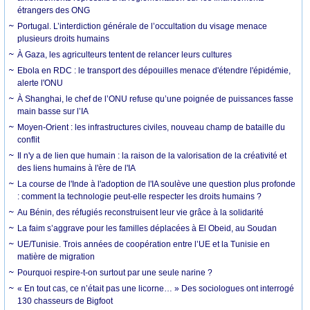
étrangers des ONG
Portugal. L’interdiction générale de l’occultation du visage menace
plusieurs droits humains
À Gaza, les agriculteurs tentent de relancer leurs cultures
Ebola en RDC : le transport des dépouilles menace d'étendre l'épidémie,
alerte l'ONU
À Shanghai, le chef de l’ONU refuse qu’une poignée de puissances fasse
main basse sur l’IA
Moyen-Orient : les infrastructures civiles, nouveau champ de bataille du
conflit
Il n'y a de lien que humain : la raison de la valorisation de la créativité et
des liens humains à l'ère de l'IA
La course de l'Inde à l'adoption de l'IA soulève une question plus profonde
: comment la technologie peut-elle respecter les droits humains ?
Au Bénin, des réfugiés reconstruisent leur vie grâce à la solidarité
La faim s’aggrave pour les familles déplacées à El Obeid, au Soudan
UE/Tunisie. Trois années de coopération entre l’UE et la Tunisie en
matière de migration
Pourquoi respire-t-on surtout par une seule narine ?
« En tout cas, ce n’était pas une licorne… » Des sociologues ont interrogé
130 chasseurs de Bigfoot