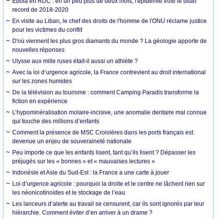
Ebola en RDC : en un peu plus de deux mois, l'épidémie frôle le bilan
record de 2018-2020
En visite au Liban, le chef des droits de l'homme de l'ONU réclame justice
pour les victimes du conflit
D'où viennent les plus gros diamants du monde ? La géologie apporte de
nouvelles réponses
Ulysse aux mille ruses était-il aussi un athlète ?
Avec la loi d’urgence agricole, la France contrevient au droit international
sur les zones humides
De la télévision au tourisme : comment Camping Paradis transforme la
fiction en expérience
L’hypominéralisation molaire-incisive, une anomalie dentaire mal connue
qui touche des millions d’enfants
Comment la présence de MSC Croisières dans les ports français est
devenue un enjeu de souveraineté nationale
Peu importe ce que les enfants lisent, tant qu’ils lisent ? Dépasser les
préjugés sur les « bonnes » et « mauvaises lectures »
Indonésie et Asie du Sud-Est : la France a une carte à jouer
Loi d’urgence agricole : pourquoi la droite et le centre ne lâchent rien sur
les néonicotinoïdes et le stockage de l’eau
Les lanceurs d’alerte au travail se censurent, car ils sont ignorés par leur
hiérarchie. Comment éviter d’en arriver à un drame ?