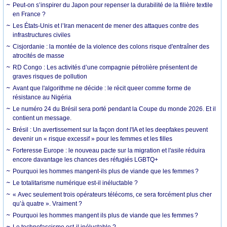
Peut-on s’inspirer du Japon pour repenser la durabilité de la filière textile
en France ?
Les États-Unis et l’Iran menacent de mener des attaques contre des
infrastructures civiles
Cisjordanie : la montée de la violence des colons risque d'entraîner des
atrocités de masse
RD Congo : Les activités d’une compagnie pétrolière présentent de
graves risques de pollution
Avant que l'algorithme ne décide : le récit queer comme forme de
résistance au Nigéria
Le numéro 24 du Brésil sera porté pendant la Coupe du monde 2026. Et il
contient un message.
Brésil : Un avertissement sur la façon dont l'IA et les deepfakes peuvent
devenir un « risque excessif » pour les femmes et les filles
Forteresse Europe : le nouveau pacte sur la migration et l'asile réduira
encore davantage les chances des réfugiés LGBTQ+
Pourquoi les hommes mangent-ils plus de viande que les femmes ?
Le totalitarisme numérique est-il inéluctable ?
« Avec seulement trois opérateurs télécoms, ce sera forcément plus cher
qu’à quatre ». Vraiment ?
Pourquoi les hommes mangent ils plus de viande que les femmes ?