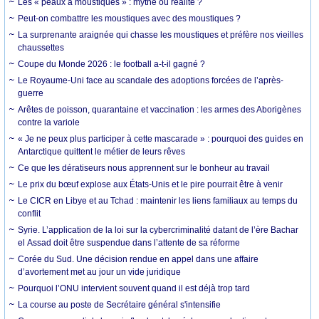
Les « peaux à moustiques » : mythe ou réalité ?
Peut-on combattre les moustiques avec des moustiques ?
La surprenante araignée qui chasse les moustiques et préfère nos vieilles
chaussettes
Coupe du Monde 2026 : le football a-t-il gagné ?
Le Royaume-Uni face au scandale des adoptions forcées de l’après-
guerre
Arêtes de poisson, quarantaine et vaccination : les armes des Aborigènes
contre la variole
« Je ne peux plus participer à cette mascarade » : pourquoi des guides en
Antarctique quittent le métier de leurs rêves
Ce que les dératiseurs nous apprennent sur le bonheur au travail
Le prix du bœuf explose aux États-Unis et le pire pourrait être à venir
Le CICR en Libye et au Tchad : maintenir les liens familiaux au temps du
conflit
Syrie. L’application de la loi sur la cybercriminalité datant de l’ère Bachar
el Assad doit être suspendue dans l’attente de sa réforme
Corée du Sud. Une décision rendue en appel dans une affaire
d’avortement met au jour un vide juridique
Pourquoi l’ONU intervient souvent quand il est déjà trop tard
La course au poste de Secrétaire général s'intensifie