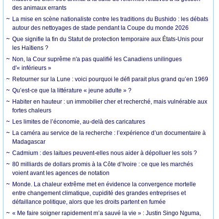
des animaux errants
La mise en scène nationaliste contre les traditions du Bushido : les débats
autour des nettoyages de stade pendant la Coupe du monde 2026
Que signifie la fin du Statut de protection temporaire aux États-Unis pour
les Haïtiens ?
Non, la Cour suprême n'a pas qualifié les Canadiens unilingues
d'« inférieurs »
Retourner sur la Lune : voici pourquoi le défi parait plus grand qu’en 1969
Qu’est-ce que la littérature « jeune adulte » ?
Habiter en hauteur : un immobilier cher et recherché, mais vulnérable aux
fortes chaleurs
Les limites de l’économie, au-delà des caricatures
La caméra au service de la recherche : l’expérience d’un documentaire à
Madagascar
Cadmium : des laitues peuvent-elles nous aider à dépolluer les sols ?
80 milliards de dollars promis à la Côte d’Ivoire : ce que les marchés
voient avant les agences de notation
Monde. La chaleur extrême met en évidence la convergence mortelle
entre changement climatique, cupidité des grandes entreprises et
défaillance politique, alors que les droits partent en fumée
« Me faire soigner rapidement m’a sauvé la vie » : Justin Singo Nguma,