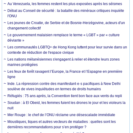
Au Venezuela, les femmes restent les plus exposées après les séismes
Débat au Conseil de sécurité : la bataille des minéraux critiques inquiète
l'ONU
Les jeunes de Croatie, de Serbie et de Bosnie-Herzégovine, acteurs d'un
changement collectif
Le gouvernement malaisien remplace le terme « LGBT » par « culture
déviante »
Les communautés LGBTQ+ de Hong Kong luttent pour leur survie dans un
contexte de réduction de l'espace civique
Les nations mélanésiennes s'engagent à relier et étendre leurs zones
marines protégées
Les feux de forêt ravagent l’Europe, la France et l’Espagne en première
ligne
Inde. La répression contre des manifestant·e·s pacifiques à New Delhi
soulève de vives inquiétudes en termes de droits humains
Réfugiés : 75 ans après, la Convention tient bon face aux vents du repli
Soudan : à El Obeid, les femmes fuient les drones le jour et les violeurs la
nuit
Mer Rouge : le chef de l’ONU réclame une désescalade immédiate
Moustiques, tiques et autres vecteurs de maladies : quelles sont les
dernières recommandations pour s’en protéger ?