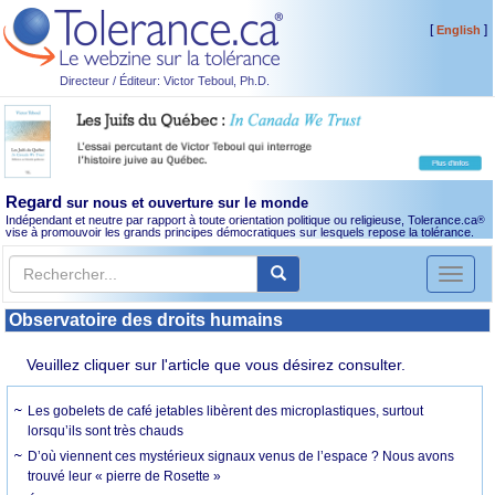
[
]
English
Directeur / Éditeur: Victor Teboul, Ph.D.
Regard
sur nous et ouverture sur le monde
Indépendant et neutre par rapport à toute orientation politique ou religieuse, Tolerance.ca
®
vise à promouvoir les grands principes démocratiques sur lesquels repose la tolérance.
Toggl
naviga
Observatoire des droits humains
Veuillez cliquer sur l'article que vous désirez consulter.
Les gobelets de café jetables libèrent des microplastiques, surtout
lorsqu’ils sont très chauds
D’où viennent ces mystérieux signaux venus de l’espace ? Nous avons
trouvé leur « pierre de Rosette »