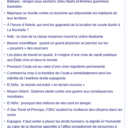
Balkans : vierges sous serment, rôles rituels et femmes guerrières
travesties
Majorque se révolte contre un tourisme qui dépossède les habitants de
leur territoire
À l’heure d’Airbnb, qui sont les gagnants de la location de courte durée à
La Rochelle ?
Inde : la crise de la classe moyenne nourrit la colère étudiante
Bavure scientifique : quand un grand physicien se penche sur les
« pouvoirs » des sourciers
Les plans de travail en quartz, à l’origine d’une crise de santé publique
aux États-Unis et dans le monde
Pourquoi Ceuta est au cœur d’une crise migratoire permanente
Comment la crise à la frontière de Ceuta a immédiatement servi les
intérêts de l’extrême droite espagnole
El Niño : le monde est entré « en terrain inconnu »
Moyen-Orient : Guterres alerte contre une guerre aux conséquences
mondiales
El Niño : pourquoi des millions de vies sont en danger
À Sao Tomé-et-Principe, l’ONU soutient la confiance des citoyens dans les
urnes
Espagne. Il faut veiller à placer les droits humains, la dignité et l’humanité
au cœur de la réponse apportée à l’afflux exceptionnel de personnes à