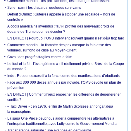
Commerce mondial : les prix flambent, les échanges ralentissent
Syrie : parmi les disparus, quelques survivants
Détroit d'Ormuz : Guterres appelle à stopper une escalade « hors de
contrôle »
Alcools américains invendus : faut-il profiter des nouveaux droits de
douane de Trump pour les écouler ?
EN DIRECT | Pourquoi l’ONU intervient souvent quand il est déjà trop tard
Commerce mondial : la flambée des prix masque la faiblesse des
volumes, sur fond de crise au Moyen-Orient
Gaza : des progrès fragiles contre la faim
Le foot et la foi : l’évangélisme a-t-il réellement privé le Brésil de la Coupe
du monde ?
Inde : Recours excessif à la force contre des manifestations d’étudiants
Face aux 300 000 décès annuels par noyade, l’OMS dévoile un plan de
prévention
EN DIRECT | Comment mieux empêcher les différends de dégénérer en
conflits ?
« Taxi Driver » : en 1976, le film de Martin Scorsese annonçait déjà
la manosphère
La saga One Piece peut nous aider à comprendre les alternatives à
l’entreprise traditionnelle, avec Luffy contre le Gouvernement Mondial
Transparence salariale : une avancée en demi-teinte