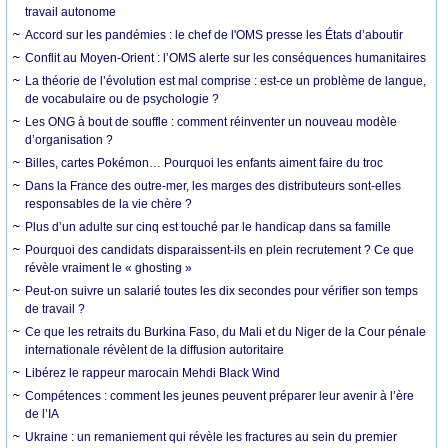
travail autonome
Accord sur les pandémies : le chef de l'OMS presse les États d’aboutir
Conflit au Moyen-Orient : l’OMS alerte sur les conséquences humanitaires
La théorie de l’évolution est mal comprise : est-ce un problème de langue,
de vocabulaire ou de psychologie ?
Les ONG à bout de souffle : comment réinventer un nouveau modèle
d’organisation ?
Billes, cartes Pokémon… Pourquoi les enfants aiment faire du troc
Dans la France des outre-mer, les marges des distributeurs sont-elles
responsables de la vie chère ?
Plus d’un adulte sur cinq est touché par le handicap dans sa famille
Pourquoi des candidats disparaissent-ils en plein recrutement ? Ce que
révèle vraiment le « ghosting »
Peut-on suivre un salarié toutes les dix secondes pour vérifier son temps
de travail ?
Ce que les retraits du Burkina Faso, du Mali et du Niger de la Cour pénale
internationale révèlent de la diffusion autoritaire
Libérez le rappeur marocain Mehdi Black Wind
Compétences : comment les jeunes peuvent préparer leur avenir à l’ère
de l’IA
Ukraine : un remaniement qui révèle les fractures au sein du premier