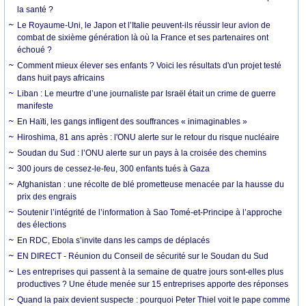
la santé ?
Le Royaume-Uni, le Japon et l’Italie peuvent-ils réussir leur avion de
combat de sixième génération là où la France et ses partenaires ont
échoué ?
Comment mieux élever ses enfants ? Voici les résultats d'un projet testé
dans huit pays africains
Liban : Le meurtre d’une journaliste par Israël était un crime de guerre
manifeste
En Haïti, les gangs infligent des souffrances « inimaginables »
Hiroshima, 81 ans après : l'ONU alerte sur le retour du risque nucléaire
Soudan du Sud : l’ONU alerte sur un pays à la croisée des chemins
300 jours de cessez-le-feu, 300 enfants tués à Gaza
Afghanistan : une récolte de blé prometteuse menacée par la hausse du
prix des engrais
Soutenir l’intégrité de l’information à Sao Tomé-et-Principe à l’approche
des élections
En RDC, Ebola s’invite dans les camps de déplacés
EN DIRECT - Réunion du Conseil de sécurité sur le Soudan du Sud
Les entreprises qui passent à la semaine de quatre jours sont-elles plus
productives ? Une étude menée sur 15 entreprises apporte des réponses
Quand la paix devient suspecte : pourquoi Peter Thiel voit le pape comme