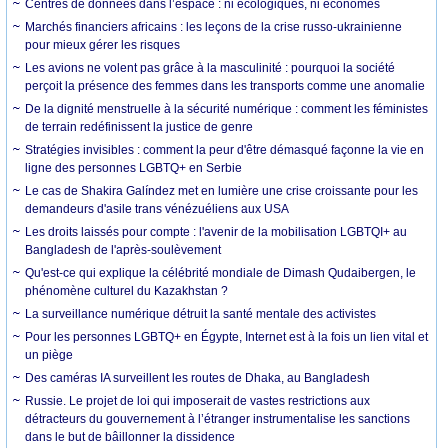
Centres de données dans l’espace : ni écologiques, ni économes
Marchés financiers africains : les leçons de la crise russo-ukrainienne
pour mieux gérer les risques
Les avions ne volent pas grâce à la masculinité : pourquoi la société
perçoit la présence des femmes dans les transports comme une anomalie
De la dignité menstruelle à la sécurité numérique : comment les féministes
de terrain redéfinissent la justice de genre
Stratégies invisibles : comment la peur d'être démasqué façonne la vie en
ligne des personnes LGBTQ+ en Serbie
Le cas de Shakira Galíndez met en lumière une crise croissante pour les
demandeurs d'asile trans vénézuéliens aux USA
Les droits laissés pour compte : l'avenir de la mobilisation LGBTQI+ au
Bangladesh de l'après-soulèvement
Qu'est-ce qui explique la célébrité mondiale de Dimash Qudaibergen, le
phénomène culturel du Kazakhstan ?
La surveillance numérique détruit la santé mentale des activistes
Pour les personnes LGBTQ+ en Égypte, Internet est à la fois un lien vital et
un piège
Des caméras IA surveillent les routes de Dhaka, au Bangladesh
Russie. Le projet de loi qui imposerait de vastes restrictions aux
détracteurs du gouvernement à l’étranger instrumentalise les sanctions
dans le but de bâillonner la dissidence