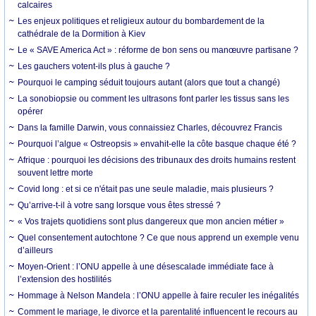
calcaires
Les enjeux politiques et religieux autour du bombardement de la
cathédrale de la Dormition à Kiev
Le « SAVE America Act » : réforme de bon sens ou manœuvre partisane ?
Les gauchers votent-ils plus à gauche ?
Pourquoi le camping séduit toujours autant (alors que tout a changé)
La sonobiopsie ou comment les ultrasons font parler les tissus sans les
opérer
Dans la famille Darwin, vous connaissiez Charles, découvrez Francis
Pourquoi l’algue « Ostreopsis » envahit-elle la côte basque chaque été ?
Afrique : pourquoi les décisions des tribunaux des droits humains restent
souvent lettre morte
Covid long : et si ce n'était pas une seule maladie, mais plusieurs ?
Qu’arrive-t-il à votre sang lorsque vous êtes stressé ?
« Vos trajets quotidiens sont plus dangereux que mon ancien métier »
Quel consentement autochtone ? Ce que nous apprend un exemple venu
d’ailleurs
Moyen-Orient : l’ONU appelle à une désescalade immédiate face à
l’extension des hostilités
Hommage à Nelson Mandela : l’ONU appelle à faire reculer les inégalités
Comment le mariage, le divorce et la parentalité influencent le recours au