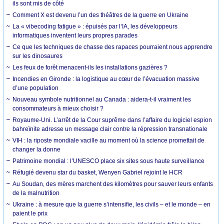
ils sont mis de côté
Comment X est devenu l’un des théâtres de la guerre en Ukraine
La « vibecoding fatigue » : épuisés par l’IA, les développeurs
informatiques inventent leurs propres parades
Ce que les techniques de chasse des rapaces pourraient nous apprendre
sur les dinosaures
Les feux de forêt menacent-ils les installations gazières ?
Incendies en Gironde : la logistique au cœur de l’évacuation massive
d’une population
Nouveau symbole nutritionnel au Canada : aidera-t-il vraiment les
consommateurs à mieux choisir ?
Royaume-Uni. L’arrêt de la Cour suprême dans l’affaire du logiciel espion
bahreïnite adresse un message clair contre la répression transnationale
VIH : la riposte mondiale vacille au moment où la science promettait de
changer la donne
Patrimoine mondial : l’UNESCO place six sites sous haute surveillance
Réfugié devenu star du basket, Wenyen Gabriel rejoint le HCR
Au Soudan, des mères marchent des kilomètres pour sauver leurs enfants
de la malnutrition
Ukraine : à mesure que la guerre s’intensifie, les civils – et le monde – en
paient le prix