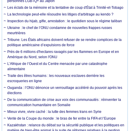
personnes LGBTQ+ au Japon
Les éclats de la mémoire et la tentative de coup d'État à Trinité-et-Tobago
La technologie peut-elle résoudre les litiges d'arbitrage au kendo ?
Inspection du hijab, gifle, arrestation : le quotidien sous le régime taliban
Ukraine : le chef de l’ONU condamne de nouvelles frappes russes
meurtrières
Tribune. Les États africains doivent refuser de se rendre complices de la
politique américaine d’expulsions de force
Près de 6 millions d'hectares ravagés par les flammes en Europe et en
Amérique du Nord, selon l'ONU
L’Afrique de l’Ouest et du Centre menacée par une catastrophe
alimentaire
Traite des êtres humains : les nouveaux esclaves derrière les
escroqueries en ligne
Ouganda : l’ONU dénonce un verrouillage accéléré du pouvoir après les
élections
De la communication de crise aux voix des communautés : réinventer la
communication humanitaire en Somalie
Mieux vivre, vivre caché : la lutte des femmes trans en Syrie
Vente de la Coupe du monde : le bras de fer entre la FIFA et l’Europe
Kazakhstan : relance du débat sur la sécurité publique et les politiques en
matière de bien-être animal à la suite de réformes relatives à la gestion