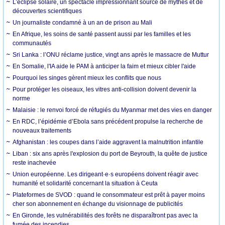
L’éclipse solaire, un spectacle impressionnant source de mythes et de
découvertes scientifiques
Un journaliste condamné à un an de prison au Mali
En Afrique, les soins de santé passent aussi par les familles et les
communautés
Sri Lanka : l’ONU réclame justice, vingt ans après le massacre de Muttur
En Somalie, l'IA aide le PAM à anticiper la faim et mieux cibler l'aide
Pourquoi les singes gèrent mieux les conflits que nous
Pour protéger les oiseaux, les vitres anti-collision doivent devenir la
norme
Malaisie : le renvoi forcé de réfugiés du Myanmar met des vies en danger
En RDC, l’épidémie d’Ebola sans précédent propulse la recherche de
nouveaux traitements
Afghanistan : les coupes dans l’aide aggravent la malnutrition infantile
Liban : six ans après l'explosion du port de Beyrouth, la quête de justice
reste inachevée
Union européenne. Les dirigeant·e·s européens doivent réagir avec
humanité et solidarité concernant la situation à Ceuta
Plateformes de SVOD : quand le consommateur est prêt à payer moins
cher son abonnement en échange du visionnage de publicités
En Gironde, les vulnérabilités des forêts ne disparaîtront pas avec la
fumée des incendies