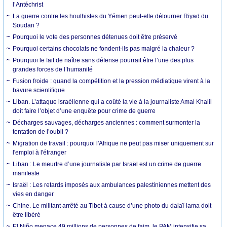
l’Antéchrist
La guerre contre les houthistes du Yémen peut-elle détourner Riyad du
Soudan ?
Pourquoi le vote des personnes détenues doit être préservé
Pourquoi certains chocolats ne fondent-ils pas malgré la chaleur ?
Pourquoi le fait de naître sans défense pourrait être l’une des plus
grandes forces de l’humanité
Fusion froide : quand la compétition et la pression médiatique virent à la
bavure scientifique
Liban. L’attaque israélienne qui a coûté la vie à la journaliste Amal Khalil
doit faire l’objet d’une enquête pour crime de guerre
Décharges sauvages, décharges anciennes : comment surmonter la
tentation de l’oubli ?
Migration de travail : pourquoi l'Afrique ne peut pas miser uniquement sur
l'emploi à l'étranger
Liban : Le meurtre d’une journaliste par Israël est un crime de guerre
manifeste
Israël : Les retards imposés aux ambulances palestiniennes mettent des
vies en danger
Chine. Le militant arrêté au Tibet à cause d’une photo du dalaï-lama doit
être libéré
El Niño menace 49 millions de personnes de faim, le PAM intensifie sa