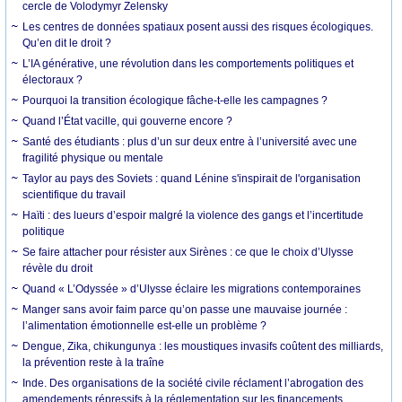
cercle de Volodymyr Zelensky
Les centres de données spatiaux posent aussi des risques écologiques.
Qu’en dit le droit ?
L’IA générative, une révolution dans les comportements politiques et
électoraux ?
Pourquoi la transition écologique fâche-t-elle les campagnes ?
Quand l’État vacille, qui gouverne encore ?
Santé des étudiants : plus d’un sur deux entre à l’université avec une
fragilité physique ou mentale
Taylor au pays des Soviets : quand Lénine s'inspirait de l'organisation
scientifique du travail
Haïti : des lueurs d’espoir malgré la violence des gangs et l’incertitude
politique
Se faire attacher pour résister aux Sirènes : ce que le choix d’Ulysse
révèle du droit
Quand « L’Odyssée » d’Ulysse éclaire les migrations contemporaines
Manger sans avoir faim parce qu’on passe une mauvaise journée :
l’alimentation émotionnelle est-elle un problème ?
Dengue, Zika, chikungunya : les moustiques invasifs coûtent des milliards,
la prévention reste à la traîne
Inde. Des organisations de la société civile réclament l’abrogation des
amendements répressifs à la réglementation sur les financements