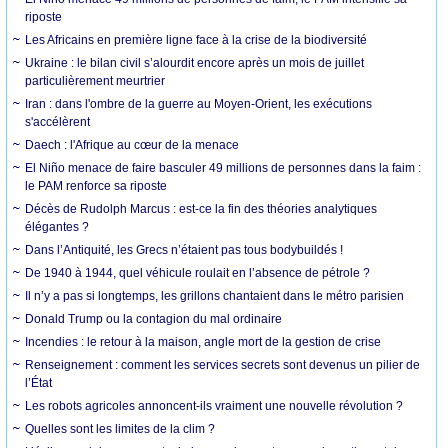
riposte
Les Africains en première ligne face à la crise de la biodiversité
Ukraine : le bilan civil s’alourdit encore après un mois de juillet
particulièrement meurtrier
Iran : dans l'ombre de la guerre au Moyen-Orient, les exécutions
s'accélèrent
Daech : l'Afrique au cœur de la menace
El Niño menace de faire basculer 49 millions de personnes dans la faim :
le PAM renforce sa riposte
Décès de Rudolph Marcus : est-ce la fin des théories analytiques
élégantes ?
Dans l’Antiquité, les Grecs n’étaient pas tous bodybuildés !
De 1940 à 1944, quel véhicule roulait en l’absence de pétrole ?
Il n’y a pas si longtemps, les grillons chantaient dans le métro parisien
Donald Trump ou la contagion du mal ordinaire
Incendies : le retour à la maison, angle mort de la gestion de crise
Renseignement : comment les services secrets sont devenus un pilier de
l’État
Les robots agricoles annoncent-ils vraiment une nouvelle révolution ?
Quelles sont les limites de la clim ?