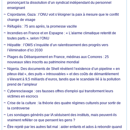
prononçant la dissolution d’un syndicat indépendant du personnel
enseignant
Cisjordanie, Gaza : l’ONU voit s’éloigner la paix à mesure que le conflit
change de visage
Réfugiés : 75 ans après, la promesse vacille
Incendies en France et en Espagne : « L'alarme climatique retentit de
toutes parts », selon l’ONU
Hépatite : l’OMS s’inquiète d’un ralentissement des progrès vers
l’élimination d’ici 2030
Plages du Débarquement en France, médinas aux Comores : 25
nouveaux sites inscrits au patrimoine mondial
Nigeria. Des documents de Shell révèlent l’existence d’un pipeline « en
piteux état », des puits « introuvables » et des coûts de démantèlement
s’élevant à 9,5 milliards d’euros, tandis que le scandale lié à la pollution
prend de l’ampleur
Cyberesclavage : ces fausses offres d'emploi qui transforment leurs
victimes en escrocs
Crise de la culture : la théorie des quatre régimes culturels pour sortir de
la controverse
Les sondages générés par IA séduisent des instituts, mais peuvent-ils
vraiment refléter ce que pensent les gens ?
Être rejeté par les autres fait mal : aider enfants et ados à rebondir quand