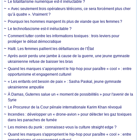
Le totalitarisme numérique est-il inéluctable ?
« Avec seulement trois opérateurs télécoms, ce sera forcément plus cher
qu’à quatre ». Vraiment ?
Pourquoi les hommes mangent ils plus de viande que les femmes ?
Le technofascisme est-il inéluctable ?
Comment lutter contre les informations toxiques : trois leviers pour
protéger le débat démocratique
Haïti. Les femmes pallient les défaillances de l’État
Après avoir perdu une jambe à cause de la guerre, une jeune gymnaste
ukrainienne refuse de baisser les bras
Quand les marques s’approprient le hip-hop pour paraître « cool » : entre
opportunisme et engagement culturel
« Les enfants ont besoin de paix » : Sasha Paskal, jeune gymnaste
ukrainienne amputée
À Damas, Guterres salue un « moment de possibilités » pour l'avenir de la
Syrie
Le Procureur de la Cour pénale internationale Karim Khan révoqué
Incendies : développer un « drone-avion » pour détecter les gaz toxiques
dans les panaches de fumée
Les moines du punk : connaissez-vous la culture straight edge ?
Quand les marques s'approprient le hip-hop pour paraître « cool » : entre
opportunisme et engagement culturel