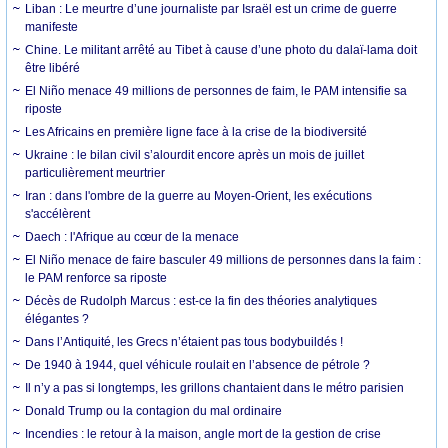
Liban : Le meurtre d’une journaliste par Israël est un crime de guerre
manifeste
Chine. Le militant arrêté au Tibet à cause d’une photo du dalaï-lama doit
être libéré
El Niño menace 49 millions de personnes de faim, le PAM intensifie sa
riposte
Les Africains en première ligne face à la crise de la biodiversité
Ukraine : le bilan civil s’alourdit encore après un mois de juillet
particulièrement meurtrier
Iran : dans l'ombre de la guerre au Moyen-Orient, les exécutions
s'accélèrent
Daech : l'Afrique au cœur de la menace
El Niño menace de faire basculer 49 millions de personnes dans la faim :
le PAM renforce sa riposte
Décès de Rudolph Marcus : est-ce la fin des théories analytiques
élégantes ?
Dans l’Antiquité, les Grecs n’étaient pas tous bodybuildés !
De 1940 à 1944, quel véhicule roulait en l’absence de pétrole ?
Il n’y a pas si longtemps, les grillons chantaient dans le métro parisien
Donald Trump ou la contagion du mal ordinaire
Incendies : le retour à la maison, angle mort de la gestion de crise