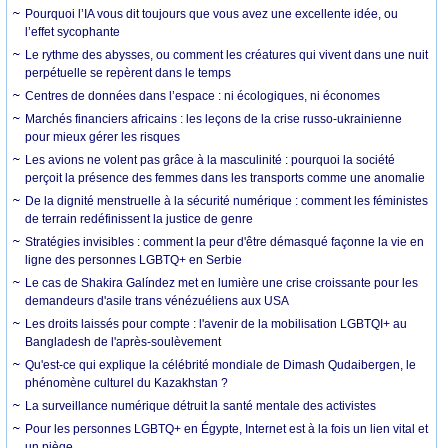
Pourquoi l’IA vous dit toujours que vous avez une excellente idée, ou
l’effet sycophante
Le rythme des abysses, ou comment les créatures qui vivent dans une nuit
perpétuelle se repèrent dans le temps
Centres de données dans l’espace : ni écologiques, ni économes
Marchés financiers africains : les leçons de la crise russo-ukrainienne
pour mieux gérer les risques
Les avions ne volent pas grâce à la masculinité : pourquoi la société
perçoit la présence des femmes dans les transports comme une anomalie
De la dignité menstruelle à la sécurité numérique : comment les féministes
de terrain redéfinissent la justice de genre
Stratégies invisibles : comment la peur d'être démasqué façonne la vie en
ligne des personnes LGBTQ+ en Serbie
Le cas de Shakira Galíndez met en lumière une crise croissante pour les
demandeurs d'asile trans vénézuéliens aux USA
Les droits laissés pour compte : l'avenir de la mobilisation LGBTQI+ au
Bangladesh de l'après-soulèvement
Qu'est-ce qui explique la célébrité mondiale de Dimash Qudaibergen, le
phénomène culturel du Kazakhstan ?
La surveillance numérique détruit la santé mentale des activistes
Pour les personnes LGBTQ+ en Égypte, Internet est à la fois un lien vital et
un piège