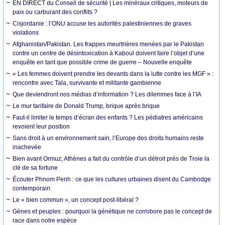
EN DIRECT du Conseil de sécurité | Les minéraux critiques, moteurs de
paix ou carburant des conflits ?
Cisjordanie : l’ONU accuse les autorités palestiniennes de graves
violations
Afghanistan/Pakistan. Les frappes meurtrières menées par le Pakistan
contre un centre de désintoxication à Kaboul doivent faire l’objet d’une
enquête en tant que possible crime de guerre – Nouvelle enquête
« Les femmes doivent prendre les devants dans la lutte contre les MGF » :
rencontre avec Tala, survivante et militante gambienne
Que deviendront nos médias d’information ? Les dilemmes face à l’IA
Le mur tarifaire de Donald Trump, brique après brique
Faut-il limiter le temps d’écran des enfants ? Les pédiatres américains
revoient leur position
Sans droit à un environnement sain, l’Europe des droits humains reste
inachevée
Bien avant Ormuz, Athènes a fait du contrôle d’un détroit près de Troie la
clé de sa fortune
Écouter Phnom Penh : ce que les cultures urbaines disent du Cambodge
contemporain
Le « bien commun », un concept post-libéral ?
Gènes et peuples : pourquoi la génétique ne corrobore pas le concept de
race dans notre espèce