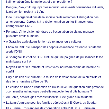
l’alimentation émotionnelle est-elle un problème ?
Dengue, Zika, chikungunya : les moustiques invasifs coûtent des milliards,
la prévention reste à la traîne
Inde. Des organisations de la société civile réclament l’abrogation des
amendements répressifs à la réglementation sur les financements
étrangers des ONG
Portugal. L’interdiction générale de l’occultation du visage menace
plusieurs droits humains
À Gaza, les agriculteurs tentent de relancer leurs cultures
Ebola en RDC : le transport des dépouilles menace d'étendre l'épidémie,
alerte l'ONU
À Shanghai, le chef de l’ONU refuse qu’une poignée de puissances fasse
main basse sur l’IA
Moyen-Orient : les infrastructures civiles, nouveau champ de bataille du
conflit
Il n'y a de lien que humain : la raison de la valorisation de la créativité et
des liens humains à l'ère de l'IA
La course de l'Inde à l'adoption de l'IA soulève une question plus profonde
: comment la technologie peut-elle respecter les droits humains ?
Au Bénin, des réfugiés reconstruisent leur vie grâce à la solidarité
La faim s’aggrave pour les familles déplacées à El Obeid, au Soudan
UE/Tunisie. Trois années de coopération entre l’UE et la Tunisie en