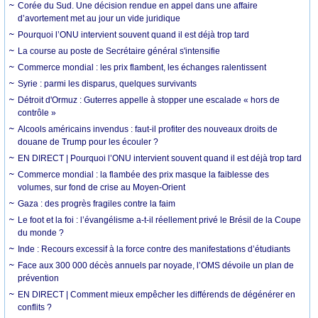
Corée du Sud. Une décision rendue en appel dans une affaire
d’avortement met au jour un vide juridique
Pourquoi l’ONU intervient souvent quand il est déjà trop tard
La course au poste de Secrétaire général s'intensifie
Commerce mondial : les prix flambent, les échanges ralentissent
Syrie : parmi les disparus, quelques survivants
Détroit d'Ormuz : Guterres appelle à stopper une escalade « hors de
contrôle »
Alcools américains invendus : faut-il profiter des nouveaux droits de
douane de Trump pour les écouler ?
EN DIRECT | Pourquoi l’ONU intervient souvent quand il est déjà trop tard
Commerce mondial : la flambée des prix masque la faiblesse des
volumes, sur fond de crise au Moyen-Orient
Gaza : des progrès fragiles contre la faim
Le foot et la foi : l’évangélisme a-t-il réellement privé le Brésil de la Coupe
du monde ?
Inde : Recours excessif à la force contre des manifestations d’étudiants
Face aux 300 000 décès annuels par noyade, l’OMS dévoile un plan de
prévention
EN DIRECT | Comment mieux empêcher les différends de dégénérer en
conflits ?