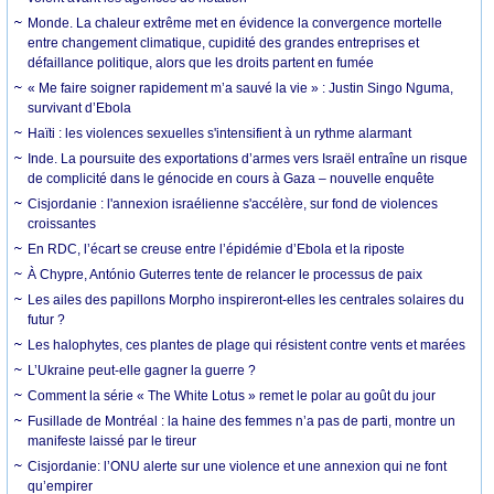
Monde. La chaleur extrême met en évidence la convergence mortelle
entre changement climatique, cupidité des grandes entreprises et
défaillance politique, alors que les droits partent en fumée
« Me faire soigner rapidement m’a sauvé la vie » : Justin Singo Nguma,
survivant d’Ebola
Haïti : les violences sexuelles s'intensifient à un rythme alarmant
Inde. La poursuite des exportations d’armes vers Israël entraîne un risque
de complicité dans le génocide en cours à Gaza – nouvelle enquête
Cisjordanie : l'annexion israélienne s'accélère, sur fond de violences
croissantes
En RDC, l’écart se creuse entre l’épidémie d’Ebola et la riposte
À Chypre, António Guterres tente de relancer le processus de paix
Les ailes des papillons Morpho inspireront-elles les centrales solaires du
futur ?
Les halophytes, ces plantes de plage qui résistent contre vents et marées
L’Ukraine peut-elle gagner la guerre ?
Comment la série « The White Lotus » remet le polar au goût du jour
Fusillade de Montréal : la haine des femmes n’a pas de parti, montre un
manifeste laissé par le tireur
Cisjordanie: l’ONU alerte sur une violence et une annexion qui ne font
qu’empirer