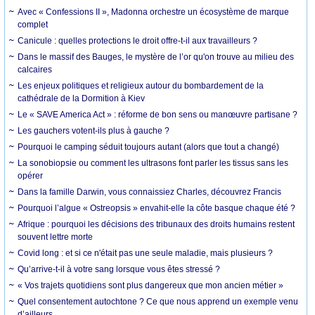
Avec « Confessions II », Madonna orchestre un écosystème de marque
complet
Canicule : quelles protections le droit offre-t-il aux travailleurs ?
Dans le massif des Bauges, le mystère de l’or qu'on trouve au milieu des
calcaires
Les enjeux politiques et religieux autour du bombardement de la
cathédrale de la Dormition à Kiev
Le « SAVE America Act » : réforme de bon sens ou manœuvre partisane ?
Les gauchers votent-ils plus à gauche ?
Pourquoi le camping séduit toujours autant (alors que tout a changé)
La sonobiopsie ou comment les ultrasons font parler les tissus sans les
opérer
Dans la famille Darwin, vous connaissiez Charles, découvrez Francis
Pourquoi l’algue « Ostreopsis » envahit-elle la côte basque chaque été ?
Afrique : pourquoi les décisions des tribunaux des droits humains restent
souvent lettre morte
Covid long : et si ce n'était pas une seule maladie, mais plusieurs ?
Qu’arrive-t-il à votre sang lorsque vous êtes stressé ?
« Vos trajets quotidiens sont plus dangereux que mon ancien métier »
Quel consentement autochtone ? Ce que nous apprend un exemple venu
d’ailleurs