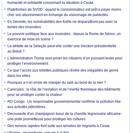
humanité et solidarité concernant la situation à Ceuta
Plateformes de SVOD : quand le consommateur est prêt à payer moins
cher son abonnement en échange du visionnage de publicités
En Gironde, les vulnérabilités des forêts ne disparaîtront pas avec la
fumée des incendies
Le pouvoir politique face aux incendies : depuis la Rome de Néron, un
exercice de mise en scène ?
La défaite de la Seleção peut-elle coûter une élection présidentielle
au Brésil ?
L’administration Trump veut priver les citoyens d’un puissant levier pour
protéger l’environnement
Ce que l’accès aux toilettes publiques révèle des inégalités de genre
dans les villes
Pourquoi a-t-on envie de manger du salé au bord de la mer ?
Canicules : le rôle de l’isolation et de l’inertie thermique des bâtiments
pour se protéger contre la chaleur
RD Congo : Un responsable gouvernemental confirme la pollution liée
aux activités pétrolières
Découverte d'un champignon tueur de la chenille légionnaire africaine :
une piste prometteuse pour protéger les cultures
Des renvois rapides font suite aux arrivées de migrants à Ceuta
Ukraine : reconstruire, une vie à la fois