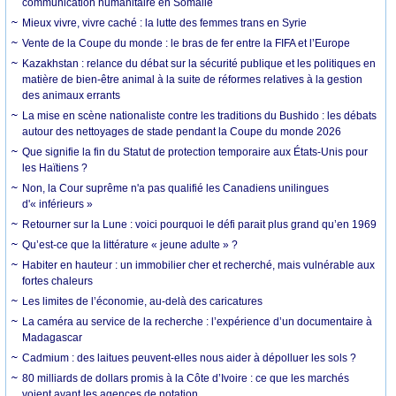
communication humanitaire en Somalie
Mieux vivre, vivre caché : la lutte des femmes trans en Syrie
Vente de la Coupe du monde : le bras de fer entre la FIFA et l’Europe
Kazakhstan : relance du débat sur la sécurité publique et les politiques en
matière de bien-être animal à la suite de réformes relatives à la gestion
des animaux errants
La mise en scène nationaliste contre les traditions du Bushido : les débats
autour des nettoyages de stade pendant la Coupe du monde 2026
Que signifie la fin du Statut de protection temporaire aux États-Unis pour
les Haïtiens ?
Non, la Cour suprême n'a pas qualifié les Canadiens unilingues
d'« inférieurs »
Retourner sur la Lune : voici pourquoi le défi parait plus grand qu’en 1969
Qu’est-ce que la littérature « jeune adulte » ?
Habiter en hauteur : un immobilier cher et recherché, mais vulnérable aux
fortes chaleurs
Les limites de l’économie, au-delà des caricatures
La caméra au service de la recherche : l’expérience d’un documentaire à
Madagascar
Cadmium : des laitues peuvent-elles nous aider à dépolluer les sols ?
80 milliards de dollars promis à la Côte d’Ivoire : ce que les marchés
voient avant les agences de notation