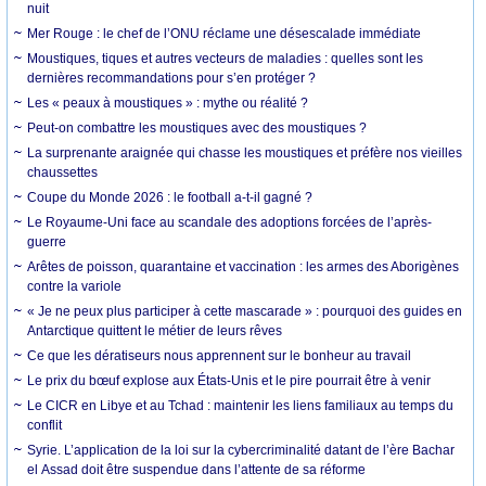
nuit
Mer Rouge : le chef de l’ONU réclame une désescalade immédiate
Moustiques, tiques et autres vecteurs de maladies : quelles sont les
dernières recommandations pour s’en protéger ?
Les « peaux à moustiques » : mythe ou réalité ?
Peut-on combattre les moustiques avec des moustiques ?
La surprenante araignée qui chasse les moustiques et préfère nos vieilles
chaussettes
Coupe du Monde 2026 : le football a-t-il gagné ?
Le Royaume-Uni face au scandale des adoptions forcées de l’après-
guerre
Arêtes de poisson, quarantaine et vaccination : les armes des Aborigènes
contre la variole
« Je ne peux plus participer à cette mascarade » : pourquoi des guides en
Antarctique quittent le métier de leurs rêves
Ce que les dératiseurs nous apprennent sur le bonheur au travail
Le prix du bœuf explose aux États-Unis et le pire pourrait être à venir
Le CICR en Libye et au Tchad : maintenir les liens familiaux au temps du
conflit
Syrie. L’application de la loi sur la cybercriminalité datant de l’ère Bachar
el Assad doit être suspendue dans l’attente de sa réforme