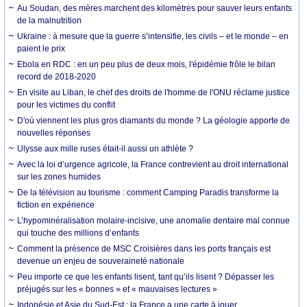
Au Soudan, des mères marchent des kilomètres pour sauver leurs enfants
de la malnutrition
Ukraine : à mesure que la guerre s’intensifie, les civils – et le monde – en
paient le prix
Ebola en RDC : en un peu plus de deux mois, l'épidémie frôle le bilan
record de 2018-2020
En visite au Liban, le chef des droits de l'homme de l'ONU réclame justice
pour les victimes du conflit
D'où viennent les plus gros diamants du monde ? La géologie apporte de
nouvelles réponses
Ulysse aux mille ruses était-il aussi un athlète ?
Avec la loi d’urgence agricole, la France contrevient au droit international
sur les zones humides
De la télévision au tourisme : comment Camping Paradis transforme la
fiction en expérience
L’hypominéralisation molaire-incisive, une anomalie dentaire mal connue
qui touche des millions d’enfants
Comment la présence de MSC Croisières dans les ports français est
devenue un enjeu de souveraineté nationale
Peu importe ce que les enfants lisent, tant qu’ils lisent ? Dépasser les
préjugés sur les « bonnes » et « mauvaises lectures »
Indonésie et Asie du Sud-Est : la France a une carte à jouer