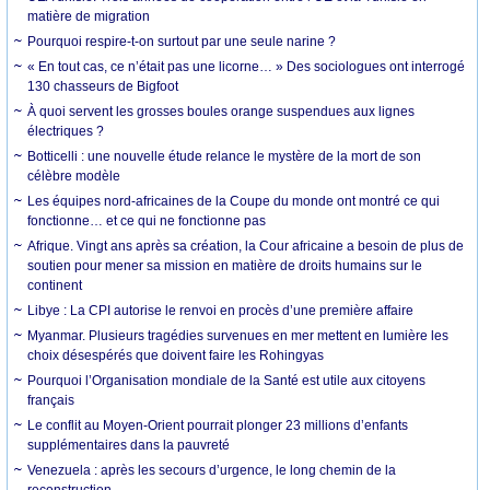
matière de migration
Pourquoi respire-t-on surtout par une seule narine ?
« En tout cas, ce n’était pas une licorne… » Des sociologues ont interrogé
130 chasseurs de Bigfoot
À quoi servent les grosses boules orange suspendues aux lignes
électriques ?
Botticelli : une nouvelle étude relance le mystère de la mort de son
célèbre modèle
Les équipes nord-africaines de la Coupe du monde ont montré ce qui
fonctionne… et ce qui ne fonctionne pas
Afrique. Vingt ans après sa création, la Cour africaine a besoin de plus de
soutien pour mener sa mission en matière de droits humains sur le
continent
Libye : La CPI autorise le renvoi en procès d’une première affaire
Myanmar. Plusieurs tragédies survenues en mer mettent en lumière les
choix désespérés que doivent faire les Rohingyas
Pourquoi l’Organisation mondiale de la Santé est utile aux citoyens
français
Le conflit au Moyen-Orient pourrait plonger 23 millions d’enfants
supplémentaires dans la pauvreté
Venezuela : après les secours d’urgence, le long chemin de la
reconstruction