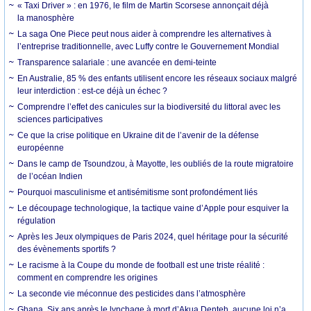
« Taxi Driver » : en 1976, le film de Martin Scorsese annonçait déjà
la manosphère
La saga One Piece peut nous aider à comprendre les alternatives à
l’entreprise traditionnelle, avec Luffy contre le Gouvernement Mondial
Transparence salariale : une avancée en demi-teinte
En Australie, 85 % des enfants utilisent encore les réseaux sociaux malgré
leur interdiction : est-ce déjà un échec ?
Comprendre l’effet des canicules sur la biodiversité du littoral avec les
sciences participatives
Ce que la crise politique en Ukraine dit de l’avenir de la défense
européenne
Dans le camp de Tsoundzou, à Mayotte, les oubliés de la route migratoire
de l’océan Indien
Pourquoi masculinisme et antisémitisme sont profondément liés
Le découpage technologique, la tactique vaine d’Apple pour esquiver la
régulation
Après les Jeux olympiques de Paris 2024, quel héritage pour la sécurité
des évènements sportifs ?
Le racisme à la Coupe du monde de football est une triste réalité :
comment en comprendre les origines
La seconde vie méconnue des pesticides dans l’atmosphère
Ghana. Six ans après le lynchage à mort d’Akua Denteh, aucune loi n’a