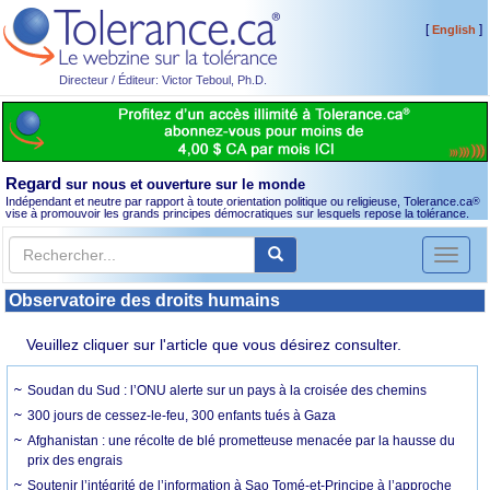
[
]
English
Directeur / Éditeur: Victor Teboul, Ph.D.
Regard
sur nous et ouverture sur le monde
Indépendant et neutre par rapport à toute orientation politique ou religieuse, Tolerance.ca
®
vise à promouvoir les grands principes démocratiques sur lesquels repose la tolérance.
Toggl
naviga
Observatoire des droits humains
Veuillez cliquer sur l'article que vous désirez consulter.
Soudan du Sud : l’ONU alerte sur un pays à la croisée des chemins
300 jours de cessez-le-feu, 300 enfants tués à Gaza
Afghanistan : une récolte de blé prometteuse menacée par la hausse du
prix des engrais
Soutenir l’intégrité de l’information à Sao Tomé-et-Principe à l’approche