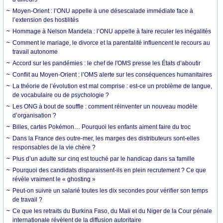
Moyen-Orient : l’ONU appelle à une désescalade immédiate face à
l’extension des hostilités
Hommage à Nelson Mandela : l’ONU appelle à faire reculer les inégalités
Comment le mariage, le divorce et la parentalité influencent le recours au
travail autonome
Accord sur les pandémies : le chef de l'OMS presse les États d’aboutir
Conflit au Moyen-Orient : l’OMS alerte sur les conséquences humanitaires
La théorie de l’évolution est mal comprise : est-ce un problème de langue,
de vocabulaire ou de psychologie ?
Les ONG à bout de souffle : comment réinventer un nouveau modèle
d’organisation ?
Billes, cartes Pokémon… Pourquoi les enfants aiment faire du troc
Dans la France des outre-mer, les marges des distributeurs sont-elles
responsables de la vie chère ?
Plus d’un adulte sur cinq est touché par le handicap dans sa famille
Pourquoi des candidats disparaissent-ils en plein recrutement ? Ce que
révèle vraiment le « ghosting »
Peut-on suivre un salarié toutes les dix secondes pour vérifier son temps
de travail ?
Ce que les retraits du Burkina Faso, du Mali et du Niger de la Cour pénale
internationale révèlent de la diffusion autoritaire