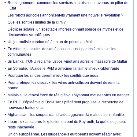
Renseignement : comment les services secrets sont devenus un pilier de
l’État
Les robots agricoles annoncent-ils vraiment une nouvelle révolution ?
Quelles sont les limites de la clim ?
L’éclipse solaire, un spectacle impressionnant source de mythes et de
découvertes scientifiques
Un journaliste condamné à un an de prison au Mali
En Afrique, les soins de santé passent aussi par les familles et les
communautés
Sri Lanka : l’ONU réclame justice, vingt ans après le massacre de Muttur
En Somalie, l'IA aide le PAM à anticiper la faim et mieux cibler l'aide
Pourquoi les singes gèrent mieux les conflits que nous
Pour protéger les oiseaux, les vitres anti-collision doivent devenir la
norme
Malaisie : le renvoi forcé de réfugiés du Myanmar met des vies en danger
En RDC, l’épidémie d’Ebola sans précédent propulse la recherche de
nouveaux traitements
Afghanistan : les coupes dans l’aide aggravent la malnutrition infantile
Liban : six ans après l'explosion du port de Beyrouth, la quête de justice
reste inachevée
Union européenne. Les dirigeant·e·s européens doivent réagir avec