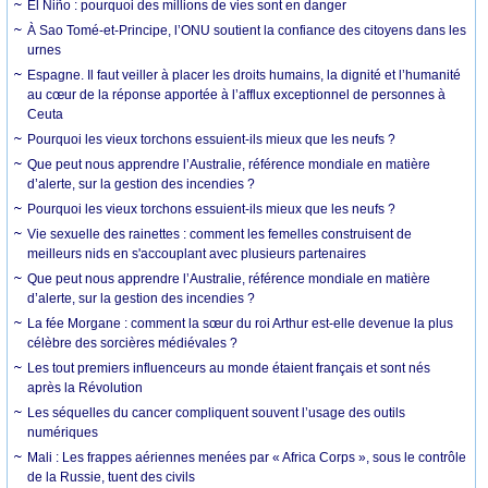
El Niño : pourquoi des millions de vies sont en danger
À Sao Tomé-et-Principe, l’ONU soutient la confiance des citoyens dans les
urnes
Espagne. Il faut veiller à placer les droits humains, la dignité et l’humanité
au cœur de la réponse apportée à l’afflux exceptionnel de personnes à
Ceuta
Pourquoi les vieux torchons essuient-ils mieux que les neufs ?
Que peut nous apprendre l’Australie, référence mondiale en matière
d’alerte, sur la gestion des incendies ?
Pourquoi les vieux torchons essuient-ils mieux que les neufs ?
Vie sexuelle des rainettes : comment les femelles construisent de
meilleurs nids en s'accouplant avec plusieurs partenaires
Que peut nous apprendre l’Australie, référence mondiale en matière
d’alerte, sur la gestion des incendies ?
La fée Morgane : comment la sœur du roi Arthur est-elle devenue la plus
célèbre des sorcières médiévales ?
Les tout premiers influenceurs au monde étaient français et sont nés
après la Révolution
Les séquelles du cancer compliquent souvent l’usage des outils
numériques
Mali : Les frappes aériennes menées par « Africa Corps », sous le contrôle
de la Russie, tuent des civils