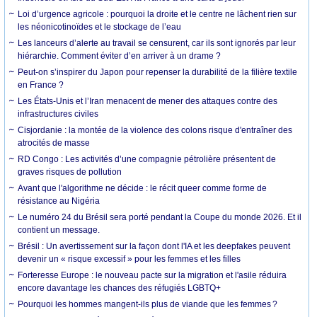
Loi d’urgence agricole : pourquoi la droite et le centre ne lâchent rien sur
les néonicotinoïdes et le stockage de l’eau
Les lanceurs d’alerte au travail se censurent, car ils sont ignorés par leur
hiérarchie. Comment éviter d’en arriver à un drame ?
Peut-on s’inspirer du Japon pour repenser la durabilité de la filière textile
en France ?
Les États-Unis et l’Iran menacent de mener des attaques contre des
infrastructures civiles
Cisjordanie : la montée de la violence des colons risque d'entraîner des
atrocités de masse
RD Congo : Les activités d’une compagnie pétrolière présentent de
graves risques de pollution
Avant que l'algorithme ne décide : le récit queer comme forme de
résistance au Nigéria
Le numéro 24 du Brésil sera porté pendant la Coupe du monde 2026. Et il
contient un message.
Brésil : Un avertissement sur la façon dont l'IA et les deepfakes peuvent
devenir un « risque excessif » pour les femmes et les filles
Forteresse Europe : le nouveau pacte sur la migration et l'asile réduira
encore davantage les chances des réfugiés LGBTQ+
Pourquoi les hommes mangent-ils plus de viande que les femmes ?