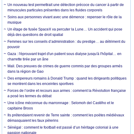
Un nouveau test permettrait une détection précoce du cancer à partir de
minuscules particules présentes dans les fluides corporels
Soins aux personnes vivant avec une démence : repenser le rôle de la
musique
Un étage de fusée SpaceX va percuter la Lune… Un accident qui pose
déjà des questions de droit spatial
Femmes sur les conseils d’administration : du prestige… au détriment du
pouvoir
Gaza : l'éprouvant trajet d'un patient sous dialyse jusqu'à l'hôpital… en
charrette tirée par un âne
Mali. Des preuves de crimes de guerre commis par des groupes armés
dans la région de Gao
Des empereurs romains à Donald Trump : quand les dirigeants politiques
se montrent dans les enceintes sportives
Forces de l’ordre et recours aux armes : comment la Révolution française
a posé les termes du débat
Une icône méconnue du marronnage : Selomoh del Castilho et le
capitaine Broos
Ils prétendaient revenir de Terre sainte : comment les poètes médiévaux
démasquaient les faux pèlerins
Sénégal : comment le football est passé d’un héritage colonial à une
passion nationale