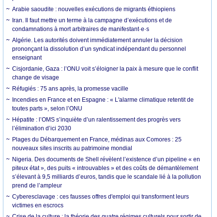
Arabie saoudite : nouvelles exécutions de migrants éthiopiens
Iran. Il faut mettre un terme à la campagne d’exécutions et de
condamnations à mort arbitraires de manifestant·e·s
Algérie. Les autorités doivent immédiatement annuler la décision
prononçant la dissolution d’un syndicat indépendant du personnel
enseignant
Cisjordanie, Gaza : l’ONU voit s’éloigner la paix à mesure que le conflit
change de visage
Réfugiés : 75 ans après, la promesse vacille
Incendies en France et en Espagne : « L'alarme climatique retentit de
toutes parts », selon l’ONU
Hépatite : l’OMS s’inquiète d’un ralentissement des progrès vers
l’élimination d’ici 2030
Plages du Débarquement en France, médinas aux Comores : 25
nouveaux sites inscrits au patrimoine mondial
Nigeria. Des documents de Shell révèlent l’existence d’un pipeline « en
piteux état », des puits « introuvables » et des coûts de démantèlement
s’élevant à 9,5 milliards d’euros, tandis que le scandale lié à la pollution
prend de l’ampleur
Cyberesclavage : ces fausses offres d'emploi qui transforment leurs
victimes en escrocs
Crise de la culture : la théorie des quatre régimes culturels pour sortir de