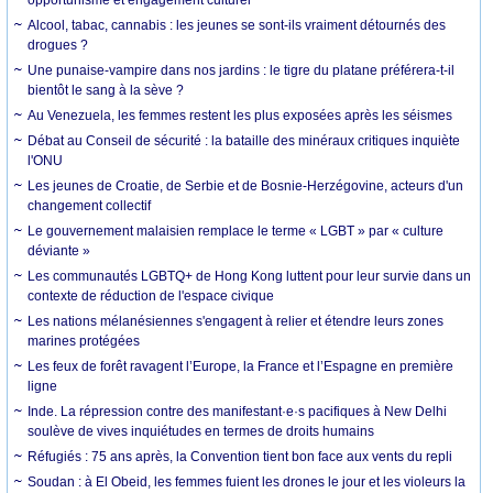
Alcool, tabac, cannabis : les jeunes se sont-ils vraiment détournés des
drogues ?
Une punaise-vampire dans nos jardins : le tigre du platane préférera-t-il
bientôt le sang à la sève ?
Au Venezuela, les femmes restent les plus exposées après les séismes
Débat au Conseil de sécurité : la bataille des minéraux critiques inquiète
l'ONU
Les jeunes de Croatie, de Serbie et de Bosnie-Herzégovine, acteurs d'un
changement collectif
Le gouvernement malaisien remplace le terme « LGBT » par « culture
déviante »
Les communautés LGBTQ+ de Hong Kong luttent pour leur survie dans un
contexte de réduction de l'espace civique
Les nations mélanésiennes s'engagent à relier et étendre leurs zones
marines protégées
Les feux de forêt ravagent l’Europe, la France et l’Espagne en première
ligne
Inde. La répression contre des manifestant·e·s pacifiques à New Delhi
soulève de vives inquiétudes en termes de droits humains
Réfugiés : 75 ans après, la Convention tient bon face aux vents du repli
Soudan : à El Obeid, les femmes fuient les drones le jour et les violeurs la