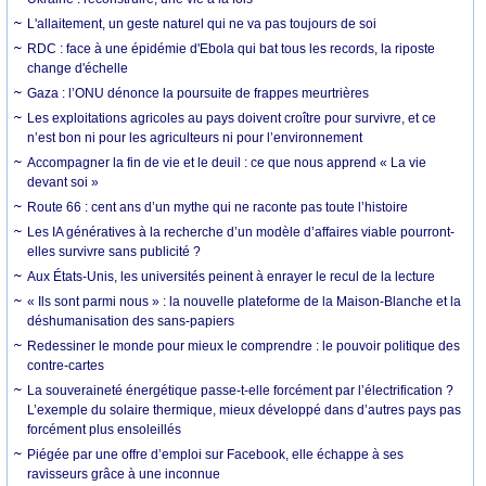
L'allaitement, un geste naturel qui ne va pas toujours de soi
RDC : face à une épidémie d'Ebola qui bat tous les records, la riposte
change d'échelle
Gaza : l’ONU dénonce la poursuite de frappes meurtrières
Les exploitations agricoles au pays doivent croître pour survivre, et ce
n’est bon ni pour les agriculteurs ni pour l’environnement
Accompagner la fin de vie et le deuil : ce que nous apprend « La vie
devant soi »
Route 66 : cent ans d’un mythe qui ne raconte pas toute l’histoire
Les IA génératives à la recherche d’un modèle d’affaires viable pourront-
elles survivre sans publicité ?
Aux États-Unis, les universités peinent à enrayer le recul de la lecture
« Ils sont parmi nous » : la nouvelle plateforme de la Maison-Blanche et la
déshumanisation des sans-papiers
Redessiner le monde pour mieux le comprendre : le pouvoir politique des
contre-cartes
La souveraineté énergétique passe-t-elle forcément par l’électrification ?
L’exemple du solaire thermique, mieux développé dans d’autres pays pas
forcément plus ensoleillés
Piégée par une offre d’emploi sur Facebook, elle échappe à ses
ravisseurs grâce à une inconnue