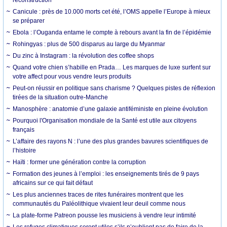
Canicule : près de 10.000 morts cet été, l’OMS appelle l’Europe à mieux
se préparer
Ebola : l’Ouganda entame le compte à rebours avant la fin de l’épidémie
Rohingyas : plus de 500 disparus au large du Myanmar
Du zinc à Instagram : la révolution des coffee shops
Quand votre chien s’habille en Prada… Les marques de luxe surfent sur
votre affect pour vous vendre leurs produits
Peut-on réussir en politique sans charisme ? Quelques pistes de réflexion
tirées de la situation outre-Manche
Manosphère : anatomie d’une galaxie antiféministe en pleine évolution
Pourquoi l'Organisation mondiale de la Santé est utile aux citoyens
français
L’affaire des rayons N : l’une des plus grandes bavures scientifiques de
l’histoire
Haïti : former une génération contre la corruption
Formation des jeunes à l’emploi : les enseignements tirés de 9 pays
africains sur ce qui fait défaut
Les plus anciennes traces de rites funéraires montrent que les
communautés du Paléolithique vivaient leur deuil comme nous
La plate-forme Patreon pousse les musiciens à vendre leur intimité
Les refuges climatiques seront utiles s’ils n’oublient pas de faire de la