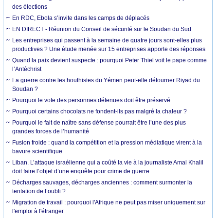
des élections
En RDC, Ebola s’invite dans les camps de déplacés
EN DIRECT - Réunion du Conseil de sécurité sur le Soudan du Sud
Les entreprises qui passent à la semaine de quatre jours sont-elles plus
productives ? Une étude menée sur 15 entreprises apporte des réponses
Quand la paix devient suspecte : pourquoi Peter Thiel voit le pape comme
l’Antéchrist
La guerre contre les houthistes du Yémen peut-elle détourner Riyad du
Soudan ?
Pourquoi le vote des personnes détenues doit être préservé
Pourquoi certains chocolats ne fondent-ils pas malgré la chaleur ?
Pourquoi le fait de naître sans défense pourrait être l’une des plus
grandes forces de l’humanité
Fusion froide : quand la compétition et la pression médiatique virent à la
bavure scientifique
Liban. L’attaque israélienne qui a coûté la vie à la journaliste Amal Khalil
doit faire l’objet d’une enquête pour crime de guerre
Décharges sauvages, décharges anciennes : comment surmonter la
tentation de l’oubli ?
Migration de travail : pourquoi l'Afrique ne peut pas miser uniquement sur
l'emploi à l'étranger