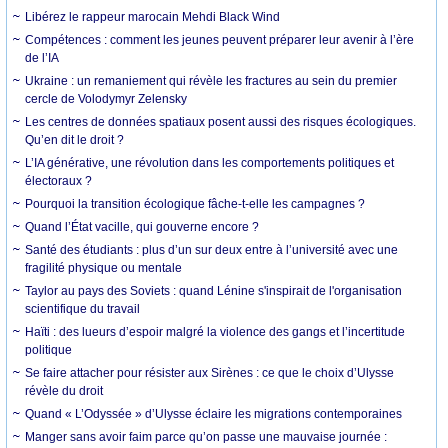
Libérez le rappeur marocain Mehdi Black Wind
Compétences : comment les jeunes peuvent préparer leur avenir à l’ère
de l’IA
Ukraine : un remaniement qui révèle les fractures au sein du premier
cercle de Volodymyr Zelensky
Les centres de données spatiaux posent aussi des risques écologiques.
Qu’en dit le droit ?
L’IA générative, une révolution dans les comportements politiques et
électoraux ?
Pourquoi la transition écologique fâche-t-elle les campagnes ?
Quand l’État vacille, qui gouverne encore ?
Santé des étudiants : plus d’un sur deux entre à l’université avec une
fragilité physique ou mentale
Taylor au pays des Soviets : quand Lénine s'inspirait de l'organisation
scientifique du travail
Haïti : des lueurs d’espoir malgré la violence des gangs et l’incertitude
politique
Se faire attacher pour résister aux Sirènes : ce que le choix d’Ulysse
révèle du droit
Quand « L’Odyssée » d’Ulysse éclaire les migrations contemporaines
Manger sans avoir faim parce qu’on passe une mauvaise journée :