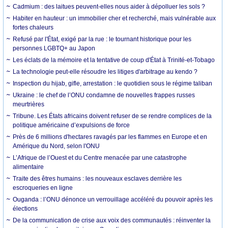
Cadmium : des laitues peuvent-elles nous aider à dépolluer les sols ?
Habiter en hauteur : un immobilier cher et recherché, mais vulnérable aux
fortes chaleurs
Refusé par l'État, exigé par la rue : le tournant historique pour les
personnes LGBTQ+ au Japon
Les éclats de la mémoire et la tentative de coup d'État à Trinité-et-Tobago
La technologie peut-elle résoudre les litiges d'arbitrage au kendo ?
Inspection du hijab, gifle, arrestation : le quotidien sous le régime taliban
Ukraine : le chef de l’ONU condamne de nouvelles frappes russes
meurtrières
Tribune. Les États africains doivent refuser de se rendre complices de la
politique américaine d’expulsions de force
Près de 6 millions d'hectares ravagés par les flammes en Europe et en
Amérique du Nord, selon l'ONU
L’Afrique de l’Ouest et du Centre menacée par une catastrophe
alimentaire
Traite des êtres humains : les nouveaux esclaves derrière les
escroqueries en ligne
Ouganda : l’ONU dénonce un verrouillage accéléré du pouvoir après les
élections
De la communication de crise aux voix des communautés : réinventer la