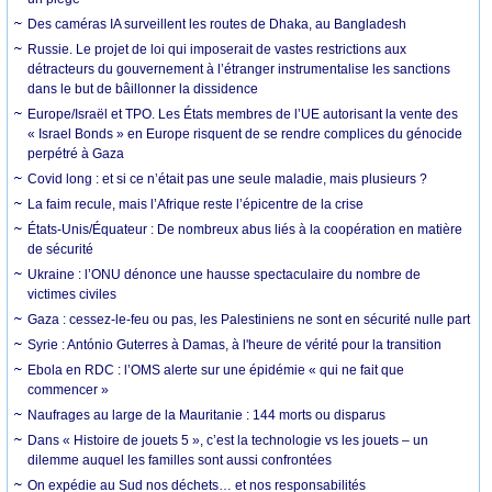
Des caméras IA surveillent les routes de Dhaka, au Bangladesh
Russie. Le projet de loi qui imposerait de vastes restrictions aux
détracteurs du gouvernement à l’étranger instrumentalise les sanctions
dans le but de bâillonner la dissidence
Europe/Israël et TPO. Les États membres de l’UE autorisant la vente des
« Israel Bonds » en Europe risquent de se rendre complices du génocide
perpétré à Gaza
Covid long : et si ce n’était pas une seule maladie, mais plusieurs ?
La faim recule, mais l’Afrique reste l’épicentre de la crise
États-Unis/Équateur : De nombreux abus liés à la coopération en matière
de sécurité
Ukraine : l’ONU dénonce une hausse spectaculaire du nombre de
victimes civiles
Gaza : cessez-le-feu ou pas, les Palestiniens ne sont en sécurité nulle part
Syrie : António Guterres à Damas, à l'heure de vérité pour la transition
Ebola en RDC : l’OMS alerte sur une épidémie « qui ne fait que
commencer »
Naufrages au large de la Mauritanie : 144 morts ou disparus
Dans « Histoire de jouets 5 », c’est la technologie vs les jouets – un
dilemme auquel les familles sont aussi confrontées
On expédie au Sud nos déchets… et nos responsabilités