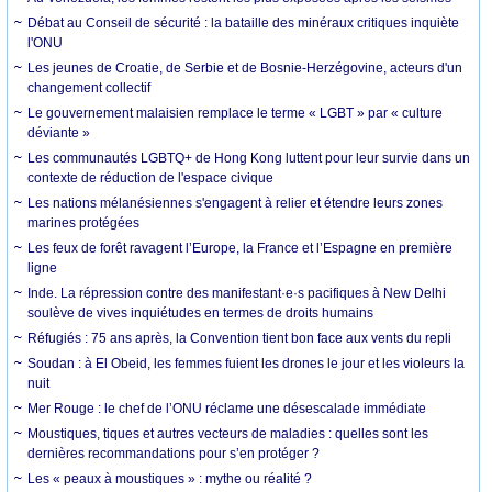
Débat au Conseil de sécurité : la bataille des minéraux critiques inquiète
l'ONU
Les jeunes de Croatie, de Serbie et de Bosnie-Herzégovine, acteurs d'un
changement collectif
Le gouvernement malaisien remplace le terme « LGBT » par « culture
déviante »
Les communautés LGBTQ+ de Hong Kong luttent pour leur survie dans un
contexte de réduction de l'espace civique
Les nations mélanésiennes s'engagent à relier et étendre leurs zones
marines protégées
Les feux de forêt ravagent l’Europe, la France et l’Espagne en première
ligne
Inde. La répression contre des manifestant·e·s pacifiques à New Delhi
soulève de vives inquiétudes en termes de droits humains
Réfugiés : 75 ans après, la Convention tient bon face aux vents du repli
Soudan : à El Obeid, les femmes fuient les drones le jour et les violeurs la
nuit
Mer Rouge : le chef de l’ONU réclame une désescalade immédiate
Moustiques, tiques et autres vecteurs de maladies : quelles sont les
dernières recommandations pour s’en protéger ?
Les « peaux à moustiques » : mythe ou réalité ?