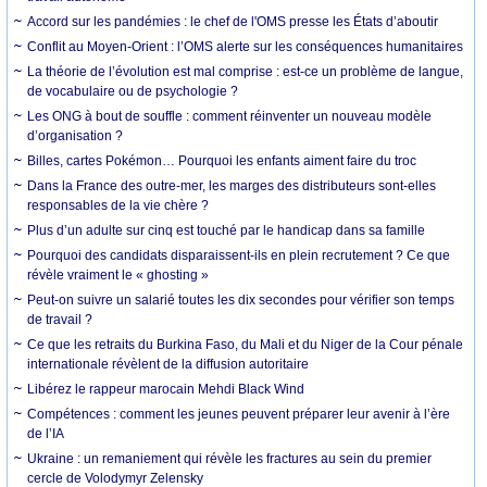
Accord sur les pandémies : le chef de l'OMS presse les États d’aboutir
Conflit au Moyen-Orient : l’OMS alerte sur les conséquences humanitaires
La théorie de l’évolution est mal comprise : est-ce un problème de langue,
de vocabulaire ou de psychologie ?
Les ONG à bout de souffle : comment réinventer un nouveau modèle
d’organisation ?
Billes, cartes Pokémon… Pourquoi les enfants aiment faire du troc
Dans la France des outre-mer, les marges des distributeurs sont-elles
responsables de la vie chère ?
Plus d’un adulte sur cinq est touché par le handicap dans sa famille
Pourquoi des candidats disparaissent-ils en plein recrutement ? Ce que
révèle vraiment le « ghosting »
Peut-on suivre un salarié toutes les dix secondes pour vérifier son temps
de travail ?
Ce que les retraits du Burkina Faso, du Mali et du Niger de la Cour pénale
internationale révèlent de la diffusion autoritaire
Libérez le rappeur marocain Mehdi Black Wind
Compétences : comment les jeunes peuvent préparer leur avenir à l’ère
de l’IA
Ukraine : un remaniement qui révèle les fractures au sein du premier
cercle de Volodymyr Zelensky