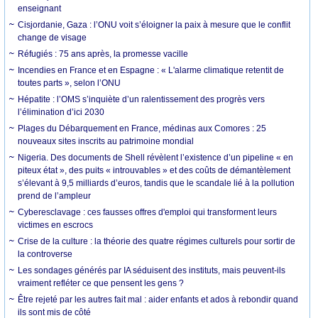
enseignant
Cisjordanie, Gaza : l’ONU voit s’éloigner la paix à mesure que le conflit
change de visage
Réfugiés : 75 ans après, la promesse vacille
Incendies en France et en Espagne : « L'alarme climatique retentit de
toutes parts », selon l’ONU
Hépatite : l’OMS s’inquiète d’un ralentissement des progrès vers
l’élimination d’ici 2030
Plages du Débarquement en France, médinas aux Comores : 25
nouveaux sites inscrits au patrimoine mondial
Nigeria. Des documents de Shell révèlent l’existence d’un pipeline « en
piteux état », des puits « introuvables » et des coûts de démantèlement
s’élevant à 9,5 milliards d’euros, tandis que le scandale lié à la pollution
prend de l’ampleur
Cyberesclavage : ces fausses offres d'emploi qui transforment leurs
victimes en escrocs
Crise de la culture : la théorie des quatre régimes culturels pour sortir de
la controverse
Les sondages générés par IA séduisent des instituts, mais peuvent-ils
vraiment refléter ce que pensent les gens ?
Être rejeté par les autres fait mal : aider enfants et ados à rebondir quand
ils sont mis de côté