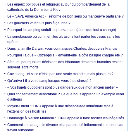
Les enjeux politiques et religieux autour du bombardement de la
cathédrale de la Dormition à Kiev
Le « SAVE America Act » : réforme de bon sens ou manœuvre partisane ?
Les gauchers votent-ils plus à gauche ?
Pourquoi le camping séduit toujours autant (alors que tout a changé)
La sonobiopsie ou comment les ultrasons font parler les tissus sans les
opérer
Dans la famille Darwin, vous connaissiez Charles, découvrez Francis
Pourquoi l’algue « Ostreopsis » envahit-elle la côte basque chaque été ?
Afrique : pourquoi les décisions des tribunaux des droits humains restent
souvent lettre morte
Covid long : et si ce n'était pas une seule maladie, mais plusieurs ?
Qu’arrive-t-il à votre sang lorsque vous êtes stressé ?
« Vos trajets quotidiens sont plus dangereux que mon ancien métier »
Quel consentement autochtone ? Ce que nous apprend un exemple venu
d’ailleurs
Moyen-Orient : l’ONU appelle à une désescalade immédiate face à
l’extension des hostilités
Hommage à Nelson Mandela : l’ONU appelle à faire reculer les inégalités
Comment le mariage, le divorce et la parentalité influencent le recours au
travail autonome