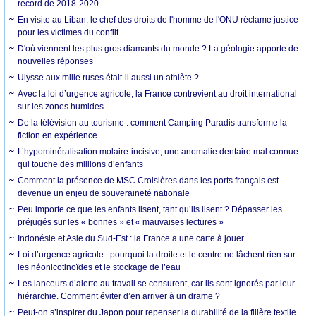
record de 2018-2020
En visite au Liban, le chef des droits de l'homme de l'ONU réclame justice
pour les victimes du conflit
D'où viennent les plus gros diamants du monde ? La géologie apporte de
nouvelles réponses
Ulysse aux mille ruses était-il aussi un athlète ?
Avec la loi d’urgence agricole, la France contrevient au droit international
sur les zones humides
De la télévision au tourisme : comment Camping Paradis transforme la
fiction en expérience
L’hypominéralisation molaire-incisive, une anomalie dentaire mal connue
qui touche des millions d’enfants
Comment la présence de MSC Croisières dans les ports français est
devenue un enjeu de souveraineté nationale
Peu importe ce que les enfants lisent, tant qu’ils lisent ? Dépasser les
préjugés sur les « bonnes » et « mauvaises lectures »
Indonésie et Asie du Sud-Est : la France a une carte à jouer
Loi d’urgence agricole : pourquoi la droite et le centre ne lâchent rien sur
les néonicotinoïdes et le stockage de l’eau
Les lanceurs d’alerte au travail se censurent, car ils sont ignorés par leur
hiérarchie. Comment éviter d’en arriver à un drame ?
Peut-on s’inspirer du Japon pour repenser la durabilité de la filière textile