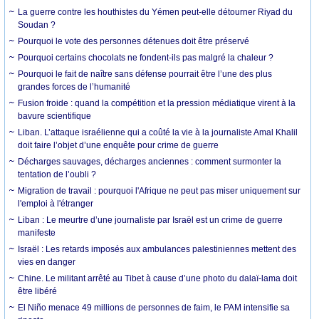
La guerre contre les houthistes du Yémen peut-elle détourner Riyad du
Soudan ?
Pourquoi le vote des personnes détenues doit être préservé
Pourquoi certains chocolats ne fondent-ils pas malgré la chaleur ?
Pourquoi le fait de naître sans défense pourrait être l’une des plus
grandes forces de l’humanité
Fusion froide : quand la compétition et la pression médiatique virent à la
bavure scientifique
Liban. L’attaque israélienne qui a coûté la vie à la journaliste Amal Khalil
doit faire l’objet d’une enquête pour crime de guerre
Décharges sauvages, décharges anciennes : comment surmonter la
tentation de l’oubli ?
Migration de travail : pourquoi l'Afrique ne peut pas miser uniquement sur
l'emploi à l'étranger
Liban : Le meurtre d’une journaliste par Israël est un crime de guerre
manifeste
Israël : Les retards imposés aux ambulances palestiniennes mettent des
vies en danger
Chine. Le militant arrêté au Tibet à cause d’une photo du dalaï-lama doit
être libéré
El Niño menace 49 millions de personnes de faim, le PAM intensifie sa