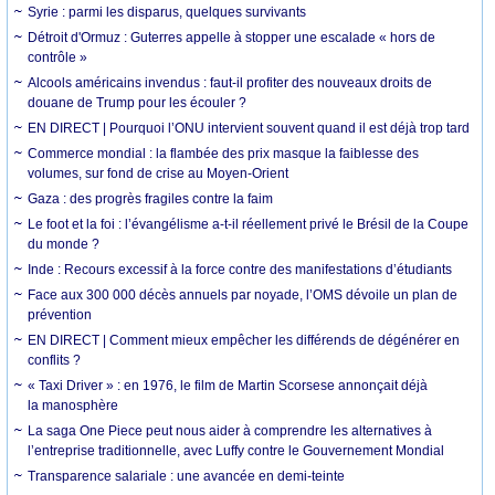
Syrie : parmi les disparus, quelques survivants
Détroit d'Ormuz : Guterres appelle à stopper une escalade « hors de
contrôle »
Alcools américains invendus : faut-il profiter des nouveaux droits de
douane de Trump pour les écouler ?
EN DIRECT | Pourquoi l’ONU intervient souvent quand il est déjà trop tard
Commerce mondial : la flambée des prix masque la faiblesse des
volumes, sur fond de crise au Moyen-Orient
Gaza : des progrès fragiles contre la faim
Le foot et la foi : l’évangélisme a-t-il réellement privé le Brésil de la Coupe
du monde ?
Inde : Recours excessif à la force contre des manifestations d’étudiants
Face aux 300 000 décès annuels par noyade, l’OMS dévoile un plan de
prévention
EN DIRECT | Comment mieux empêcher les différends de dégénérer en
conflits ?
« Taxi Driver » : en 1976, le film de Martin Scorsese annonçait déjà
la manosphère
La saga One Piece peut nous aider à comprendre les alternatives à
l’entreprise traditionnelle, avec Luffy contre le Gouvernement Mondial
Transparence salariale : une avancée en demi-teinte