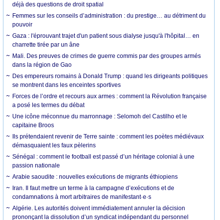
déjà des questions de droit spatial
Femmes sur les conseils d’administration : du prestige… au détriment du
pouvoir
Gaza : l'éprouvant trajet d'un patient sous dialyse jusqu'à l'hôpital… en
charrette tirée par un âne
Mali. Des preuves de crimes de guerre commis par des groupes armés
dans la région de Gao
Des empereurs romains à Donald Trump : quand les dirigeants politiques
se montrent dans les enceintes sportives
Forces de l’ordre et recours aux armes : comment la Révolution française
a posé les termes du débat
Une icône méconnue du marronnage : Selomoh del Castilho et le
capitaine Broos
Ils prétendaient revenir de Terre sainte : comment les poètes médiévaux
démasquaient les faux pèlerins
Sénégal : comment le football est passé d’un héritage colonial à une
passion nationale
Arabie saoudite : nouvelles exécutions de migrants éthiopiens
Iran. Il faut mettre un terme à la campagne d’exécutions et de
condamnations à mort arbitraires de manifestant·e·s
Algérie. Les autorités doivent immédiatement annuler la décision
prononçant la dissolution d’un syndicat indépendant du personnel