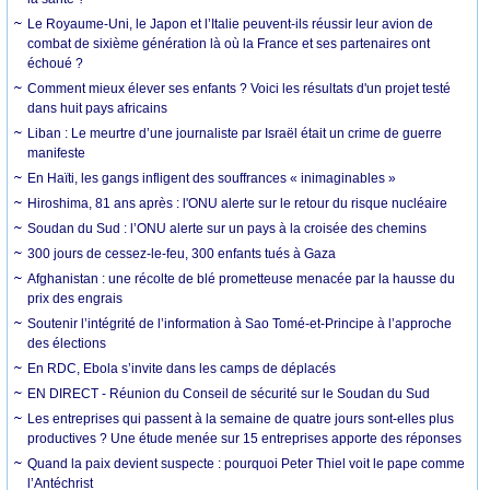
Le Royaume-Uni, le Japon et l’Italie peuvent-ils réussir leur avion de
combat de sixième génération là où la France et ses partenaires ont
échoué ?
Comment mieux élever ses enfants ? Voici les résultats d'un projet testé
dans huit pays africains
Liban : Le meurtre d’une journaliste par Israël était un crime de guerre
manifeste
En Haïti, les gangs infligent des souffrances « inimaginables »
Hiroshima, 81 ans après : l'ONU alerte sur le retour du risque nucléaire
Soudan du Sud : l’ONU alerte sur un pays à la croisée des chemins
300 jours de cessez-le-feu, 300 enfants tués à Gaza
Afghanistan : une récolte de blé prometteuse menacée par la hausse du
prix des engrais
Soutenir l’intégrité de l’information à Sao Tomé-et-Principe à l’approche
des élections
En RDC, Ebola s’invite dans les camps de déplacés
EN DIRECT - Réunion du Conseil de sécurité sur le Soudan du Sud
Les entreprises qui passent à la semaine de quatre jours sont-elles plus
productives ? Une étude menée sur 15 entreprises apporte des réponses
Quand la paix devient suspecte : pourquoi Peter Thiel voit le pape comme
l’Antéchrist