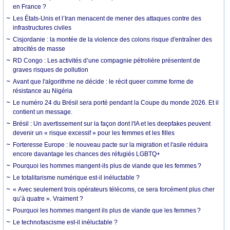
en France ?
Les États-Unis et l’Iran menacent de mener des attaques contre des
infrastructures civiles
Cisjordanie : la montée de la violence des colons risque d'entraîner des
atrocités de masse
RD Congo : Les activités d’une compagnie pétrolière présentent de
graves risques de pollution
Avant que l'algorithme ne décide : le récit queer comme forme de
résistance au Nigéria
Le numéro 24 du Brésil sera porté pendant la Coupe du monde 2026. Et il
contient un message.
Brésil : Un avertissement sur la façon dont l'IA et les deepfakes peuvent
devenir un « risque excessif » pour les femmes et les filles
Forteresse Europe : le nouveau pacte sur la migration et l'asile réduira
encore davantage les chances des réfugiés LGBTQ+
Pourquoi les hommes mangent-ils plus de viande que les femmes ?
Le totalitarisme numérique est-il inéluctable ?
« Avec seulement trois opérateurs télécoms, ce sera forcément plus cher
qu’à quatre ». Vraiment ?
Pourquoi les hommes mangent ils plus de viande que les femmes ?
Le technofascisme est-il inéluctable ?