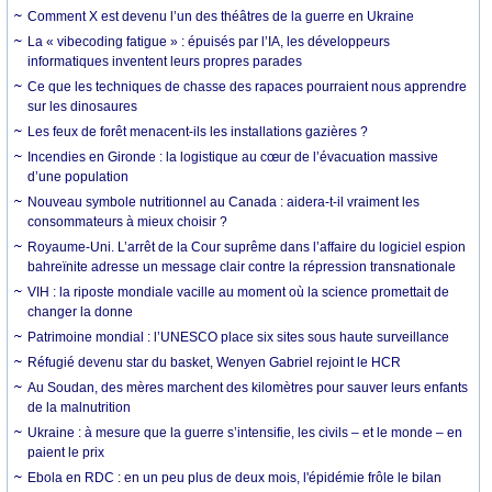
Comment X est devenu l’un des théâtres de la guerre en Ukraine
La « vibecoding fatigue » : épuisés par l’IA, les développeurs
informatiques inventent leurs propres parades
Ce que les techniques de chasse des rapaces pourraient nous apprendre
sur les dinosaures
Les feux de forêt menacent-ils les installations gazières ?
Incendies en Gironde : la logistique au cœur de l’évacuation massive
d’une population
Nouveau symbole nutritionnel au Canada : aidera-t-il vraiment les
consommateurs à mieux choisir ?
Royaume-Uni. L’arrêt de la Cour suprême dans l’affaire du logiciel espion
bahreïnite adresse un message clair contre la répression transnationale
VIH : la riposte mondiale vacille au moment où la science promettait de
changer la donne
Patrimoine mondial : l’UNESCO place six sites sous haute surveillance
Réfugié devenu star du basket, Wenyen Gabriel rejoint le HCR
Au Soudan, des mères marchent des kilomètres pour sauver leurs enfants
de la malnutrition
Ukraine : à mesure que la guerre s’intensifie, les civils – et le monde – en
paient le prix
Ebola en RDC : en un peu plus de deux mois, l'épidémie frôle le bilan