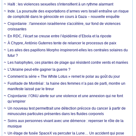
Haïti : les violences sexuelles s'intensifient à un rythme alarmant
Inde. La poursuite des exportations d’armes vers Israël entraîne un risque
de complicité dans le génocide en cours à Gaza – nouvelle enquête
Cisjordanie : l'annexion israélienne s'accélère, sur fond de violences
croissantes
En RDC, l’écart se creuse entre l’épidémie d’Ebola et la riposte
À Chypre, António Guterres tente de relancer le processus de paix
Les ailes des papillons Morpho inspireront-elles les centrales solaires du
futur ?
Les halophytes, ces plantes de plage qui résistent contre vents et marées
L’Ukraine peut-elle gagner la guerre ?
Comment la série « The White Lotus » remet le polar au goût du jour
Fusillade de Montréal : la haine des femmes n’a pas de parti, montre un
manifeste laissé par le tireur
Cisjordanie: l’ONU alerte sur une violence et une annexion qui ne font
qu’empirer
Un nouveau test permettrait une détection précoce du cancer à partir de
minuscules particules présentes dans les fluides corporels
Soins aux personnes vivant avec une démence : repenser le rôle de la
musique
Un étage de fusée SpaceX va percuter la Lune… Un accident qui pose