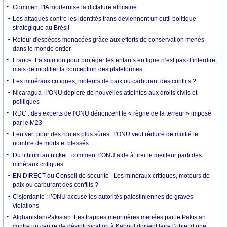
Comment l'IA modernise la dictature africaine
Les attaques contre les identités trans deviennent un outil politique
stratégique au Brésil
Retour d'espèces menacées grâce aux efforts de conservation menés
dans le monde entier
France. La solution pour protéger les enfants en ligne n’est pas d’interdire,
mais de modifier la conception des plateformes
Les minéraux critiques, moteurs de paix ou carburant des conflits ?
Nicaragua : l'ONU déplore de nouvelles atteintes aux droits civils et
politiques
RDC : des experts de l'ONU dénoncent le « règne de la terreur » imposé
par le M23
Feu vert pour des routes plus sûres : l'ONU veut réduire de moitié le
nombre de morts et blessés
Du lithium au nickel : comment l’ONU aide à tirer le meilleur parti des
minéraux critiques
EN DIRECT du Conseil de sécurité | Les minéraux critiques, moteurs de
paix ou carburant des conflits ?
Cisjordanie : l’ONU accuse les autorités palestiniennes de graves
violations
Afghanistan/Pakistan. Les frappes meurtrières menées par le Pakistan
contre un centre de désintoxication à Kaboul doivent faire l’objet d’une