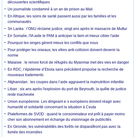
découvertes scientifiques
Un journaliste condamné à un an de prison au Mali
En Afrique, les soins de santé passent aussi par les familles et les
communautés
Sri Lanka : l’ONU réclame justice, vingt ans après le massacre de Muttur
En Somalie, l'IA aide le PAM à anticiper la faim et mieux cibler l'aide
Pourquoi les singes gèrent mieux les conflits que nous
Pour protéger les oiseaux, les vitres anti-collision doivent devenir la
norme
Malaisie : le renvoi forcé de réfugiés du Myanmar met des vies en danger
En RDC, l’épidémie d’Ebola sans précédent propulse la recherche de
nouveaux traitements
Afghanistan : les coupes dans l’aide aggravent la malnutrition infantile
Liban : six ans après l'explosion du port de Beyrouth, la quête de justice
reste inachevée
Union européenne. Les dirigeant·e·s européens doivent réagir avec
humanité et solidarité concernant la situation à Ceuta
Plateformes de SVOD : quand le consommateur est prêt à payer moins
cher son abonnement en échange du visionnage de publicités
En Gironde, les vulnérabilités des forêts ne disparaîtront pas avec la
fumée des incendies