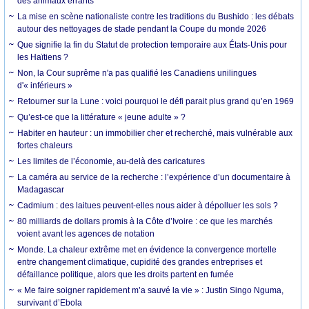
des animaux errants
La mise en scène nationaliste contre les traditions du Bushido : les débats
autour des nettoyages de stade pendant la Coupe du monde 2026
Que signifie la fin du Statut de protection temporaire aux États-Unis pour
les Haïtiens ?
Non, la Cour suprême n'a pas qualifié les Canadiens unilingues
d'« inférieurs »
Retourner sur la Lune : voici pourquoi le défi parait plus grand qu’en 1969
Qu’est-ce que la littérature « jeune adulte » ?
Habiter en hauteur : un immobilier cher et recherché, mais vulnérable aux
fortes chaleurs
Les limites de l’économie, au-delà des caricatures
La caméra au service de la recherche : l’expérience d’un documentaire à
Madagascar
Cadmium : des laitues peuvent-elles nous aider à dépolluer les sols ?
80 milliards de dollars promis à la Côte d’Ivoire : ce que les marchés
voient avant les agences de notation
Monde. La chaleur extrême met en évidence la convergence mortelle
entre changement climatique, cupidité des grandes entreprises et
défaillance politique, alors que les droits partent en fumée
« Me faire soigner rapidement m’a sauvé la vie » : Justin Singo Nguma,
survivant d’Ebola