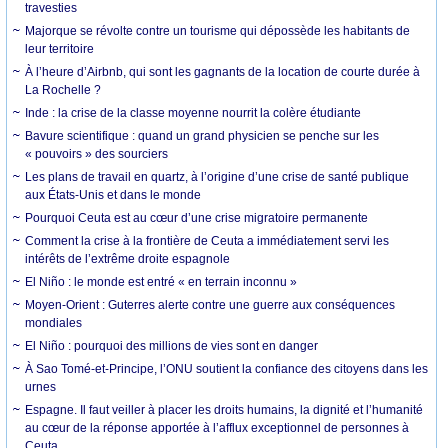
travesties
Majorque se révolte contre un tourisme qui dépossède les habitants de
leur territoire
À l’heure d’Airbnb, qui sont les gagnants de la location de courte durée à
La Rochelle ?
Inde : la crise de la classe moyenne nourrit la colère étudiante
Bavure scientifique : quand un grand physicien se penche sur les
« pouvoirs » des sourciers
Les plans de travail en quartz, à l’origine d’une crise de santé publique
aux États-Unis et dans le monde
Pourquoi Ceuta est au cœur d’une crise migratoire permanente
Comment la crise à la frontière de Ceuta a immédiatement servi les
intérêts de l’extrême droite espagnole
El Niño : le monde est entré « en terrain inconnu »
Moyen-Orient : Guterres alerte contre une guerre aux conséquences
mondiales
El Niño : pourquoi des millions de vies sont en danger
À Sao Tomé-et-Principe, l’ONU soutient la confiance des citoyens dans les
urnes
Espagne. Il faut veiller à placer les droits humains, la dignité et l’humanité
au cœur de la réponse apportée à l’afflux exceptionnel de personnes à
Ceuta