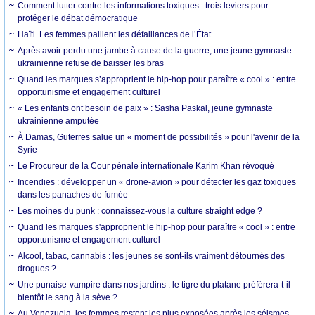
Comment lutter contre les informations toxiques : trois leviers pour
protéger le débat démocratique
Haïti. Les femmes pallient les défaillances de l’État
Après avoir perdu une jambe à cause de la guerre, une jeune gymnaste
ukrainienne refuse de baisser les bras
Quand les marques s’approprient le hip-hop pour paraître « cool » : entre
opportunisme et engagement culturel
« Les enfants ont besoin de paix » : Sasha Paskal, jeune gymnaste
ukrainienne amputée
À Damas, Guterres salue un « moment de possibilités » pour l'avenir de la
Syrie
Le Procureur de la Cour pénale internationale Karim Khan révoqué
Incendies : développer un « drone-avion » pour détecter les gaz toxiques
dans les panaches de fumée
Les moines du punk : connaissez-vous la culture straight edge ?
Quand les marques s'approprient le hip-hop pour paraître « cool » : entre
opportunisme et engagement culturel
Alcool, tabac, cannabis : les jeunes se sont-ils vraiment détournés des
drogues ?
Une punaise-vampire dans nos jardins : le tigre du platane préférera-t-il
bientôt le sang à la sève ?
Au Venezuela, les femmes restent les plus exposées après les séismes