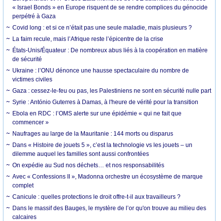
« Israel Bonds » en Europe risquent de se rendre complices du génocide
perpétré à Gaza
Covid long : et si ce n’était pas une seule maladie, mais plusieurs ?
La faim recule, mais l’Afrique reste l’épicentre de la crise
États-Unis/Équateur : De nombreux abus liés à la coopération en matière
de sécurité
Ukraine : l’ONU dénonce une hausse spectaculaire du nombre de
victimes civiles
Gaza : cessez-le-feu ou pas, les Palestiniens ne sont en sécurité nulle part
Syrie : António Guterres à Damas, à l'heure de vérité pour la transition
Ebola en RDC : l’OMS alerte sur une épidémie « qui ne fait que
commencer »
Naufrages au large de la Mauritanie : 144 morts ou disparus
Dans « Histoire de jouets 5 », c’est la technologie vs les jouets – un
dilemme auquel les familles sont aussi confrontées
On expédie au Sud nos déchets… et nos responsabilités
Avec « Confessions II », Madonna orchestre un écosystème de marque
complet
Canicule : quelles protections le droit offre-t-il aux travailleurs ?
Dans le massif des Bauges, le mystère de l’or qu'on trouve au milieu des
calcaires