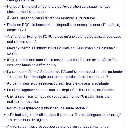
Portugal. L’interdiction générale de l’occultation du visage menace
plusieurs droits humains
À Gaza, les agriculteurs tentent de relancer leurs cultures
Ebola en RDC : le transport des dépouilles menace d'étendre l'épidémie,
alerte l'ONU
À Shanghai, le chef de l’ONU refuse qu’une poignée de puissances fasse
main basse sur l’IA
Moyen-Orient : les infrastructures civiles, nouveau champ de bataille du
conflit
Il n'y a de lien que humain : la raison de la valorisation de la créativité et
des liens humains à l'ère de l'IA
La course de l'Inde à l'adoption de l'IA soulève une question plus profonde
: comment la technologie peut-elle respecter les droits humains ?
Au Bénin, des réfugiés reconstruisent leur vie grâce à la solidarité
La faim s’aggrave pour les familles déplacées à El Obeid, au Soudan
UE/Tunisie. Trois années de coopération entre l’UE et la Tunisie en
matière de migration
Pourquoi respire-t-on surtout par une seule narine ?
« En tout cas, ce n’était pas une licorne… » Des sociologues ont interrogé
130 chasseurs de Bigfoot
À quoi servent les grosses boules orange suspendues aux lignes