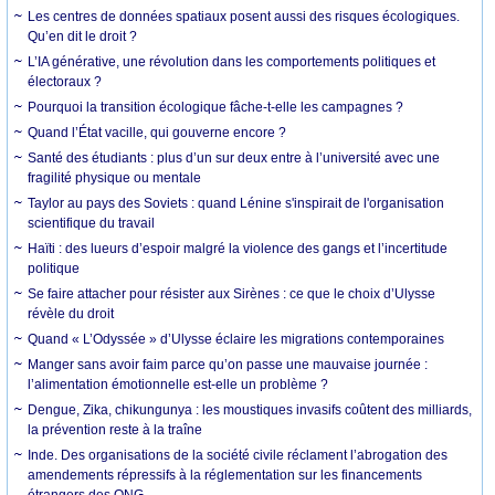
Les centres de données spatiaux posent aussi des risques écologiques.
Qu’en dit le droit ?
L’IA générative, une révolution dans les comportements politiques et
électoraux ?
Pourquoi la transition écologique fâche-t-elle les campagnes ?
Quand l’État vacille, qui gouverne encore ?
Santé des étudiants : plus d’un sur deux entre à l’université avec une
fragilité physique ou mentale
Taylor au pays des Soviets : quand Lénine s'inspirait de l'organisation
scientifique du travail
Haïti : des lueurs d’espoir malgré la violence des gangs et l’incertitude
politique
Se faire attacher pour résister aux Sirènes : ce que le choix d’Ulysse
révèle du droit
Quand « L’Odyssée » d’Ulysse éclaire les migrations contemporaines
Manger sans avoir faim parce qu’on passe une mauvaise journée :
l’alimentation émotionnelle est-elle un problème ?
Dengue, Zika, chikungunya : les moustiques invasifs coûtent des milliards,
la prévention reste à la traîne
Inde. Des organisations de la société civile réclament l’abrogation des
amendements répressifs à la réglementation sur les financements
étrangers des ONG