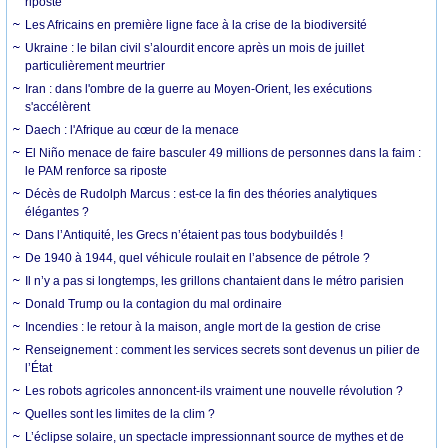
riposte
Les Africains en première ligne face à la crise de la biodiversité
Ukraine : le bilan civil s’alourdit encore après un mois de juillet
particulièrement meurtrier
Iran : dans l'ombre de la guerre au Moyen-Orient, les exécutions
s'accélèrent
Daech : l'Afrique au cœur de la menace
El Niño menace de faire basculer 49 millions de personnes dans la faim :
le PAM renforce sa riposte
Décès de Rudolph Marcus : est-ce la fin des théories analytiques
élégantes ?
Dans l’Antiquité, les Grecs n’étaient pas tous bodybuildés !
De 1940 à 1944, quel véhicule roulait en l’absence de pétrole ?
Il n’y a pas si longtemps, les grillons chantaient dans le métro parisien
Donald Trump ou la contagion du mal ordinaire
Incendies : le retour à la maison, angle mort de la gestion de crise
Renseignement : comment les services secrets sont devenus un pilier de
l’État
Les robots agricoles annoncent-ils vraiment une nouvelle révolution ?
Quelles sont les limites de la clim ?
L’éclipse solaire, un spectacle impressionnant source de mythes et de