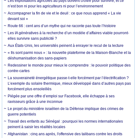
Les exploitations agricoles au pays doivent croître pour survivre, et ce
n’est bon ni pour les agriculteurs ni pour l’environnement
Accompagner la fin de vie et le deuil : ce que nous apprend « La vie
devant soi »
Route 66 : cent ans d’un mythe qui ne raconte pas toute l’histoire
Les IA génératives à la recherche d’un modèle d’affaires viable pourront-
elles survivre sans publicité ?
Aux États-Unis, les universités peinent à enrayer le recul de la lecture
« Ils sont parmi nous » : la nouvelle plateforme de la Maison-Blanche et la
déshumanisation des sans-papiers
Redessiner le monde pour mieux le comprendre : le pouvoir politique des
contre-cartes
La souveraineté énergétique passe-t-elle forcément par l’électrification ?
L’exemple du solaire thermique, mieux développé dans d’autres pays pas
forcément plus ensoleillés
Piégée par une offre d’emploi sur Facebook, elle échappe à ses
ravisseurs grâce à une inconnue
Le projet du ministère israélien de la Défense implique des crimes de
guerre potentiels
Travail des enfants au Sénégal : pourquoi les normes internationales
peinent à saisir les réalités locales
Afghanistan : cinq ans après, l'offensive des talibans contre les droits