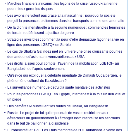
Marchés financiers africains : les leçons de la crise russo-ukrainienne
pour mieux gérer les risques
Les avions ne volent pas grâce à la masculinité : pourquoi la société
perçoit la présence des femmes dans les transports comme une anomalie
De la dignité menstruelle à la sécurité numérique : comment les féministes
de terrain redéfinissent la justice de genre
Stratégies invisibles : comment la peur d'être démasqué façonne la vie en
ligne des personnes LGBTQ+ en Serbie
Le cas de Shakira Galíndez met en lumière une crise croissante pour les
demandeurs d'asile trans vénézuéliens aux USA
Les droits laissés pour compte : l'avenir de la mobilisation LGBTQI+ au
Bangladesh de l'après-soulèvement
Qu'est-ce qui explique la célébrité mondiale de Dimash Qudaibergen, le
phénomène culturel du Kazakhstan ?
La surveillance numérique détruit la santé mentale des activistes
Pour les personnes LGBTQ+ en Égypte, Internet est à la fois un lien vital et
un piège
Des caméras IA surveillent les routes de Dhaka, au Bangladesh
Russie. Le projet de loi qui imposerait de vastes restrictions aux
détracteurs du gouvernement à l’étranger instrumentalise les sanctions
dans le but de bâillonner la dissidence
Europe/Israël et TPO. Les États membres de l’UE autorisant la vente des