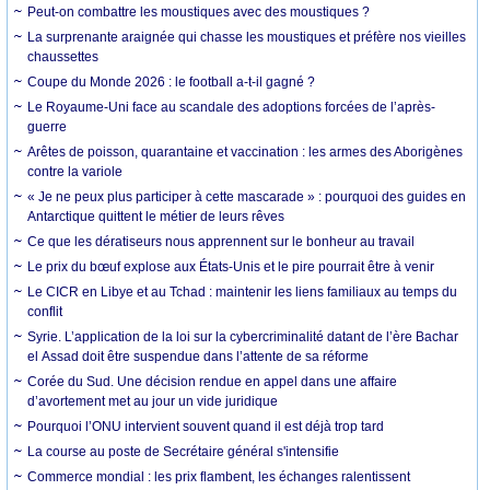
Peut-on combattre les moustiques avec des moustiques ?
La surprenante araignée qui chasse les moustiques et préfère nos vieilles
chaussettes
Coupe du Monde 2026 : le football a-t-il gagné ?
Le Royaume-Uni face au scandale des adoptions forcées de l’après-
guerre
Arêtes de poisson, quarantaine et vaccination : les armes des Aborigènes
contre la variole
« Je ne peux plus participer à cette mascarade » : pourquoi des guides en
Antarctique quittent le métier de leurs rêves
Ce que les dératiseurs nous apprennent sur le bonheur au travail
Le prix du bœuf explose aux États-Unis et le pire pourrait être à venir
Le CICR en Libye et au Tchad : maintenir les liens familiaux au temps du
conflit
Syrie. L’application de la loi sur la cybercriminalité datant de l’ère Bachar
el Assad doit être suspendue dans l’attente de sa réforme
Corée du Sud. Une décision rendue en appel dans une affaire
d’avortement met au jour un vide juridique
Pourquoi l’ONU intervient souvent quand il est déjà trop tard
La course au poste de Secrétaire général s'intensifie
Commerce mondial : les prix flambent, les échanges ralentissent